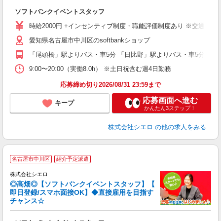
製
ソフトバンクイベントスタッフ
即
時給2000円 +インセンティブ制度・職能評価制度あり ※交通費全
あ
愛知県名古屋市中川区のsoftbankショップ
り
「尾頭橋」駅よりバス・車5分 「日比野」駅よりバス・車5分
9:00〜20:00（実働8.0h） ※土日祝含む週4日勤務
応募締め切り2026/08/31 23:59まで
応募画面へ進む
キープ
かんたん3ステップ！
株式会社シエロ
の他の求人をみる
名古屋市中川区
紹介予定派遣
ん
株式会社シエロ
◎高畑◎【ソフトバンクイベントスタッフ】【
即日登録/スマホ面接OK】◆直接雇用を目指す
チャンス☆
製