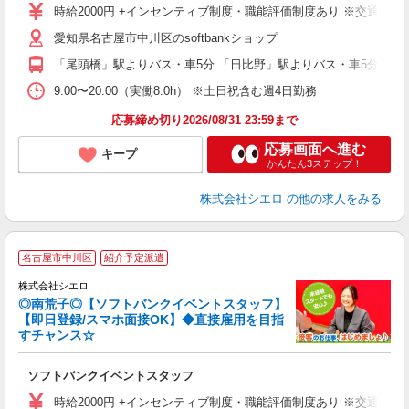
時給2000円 +インセンティブ制度・職能評価制度あり ※交通費全
あ
愛知県名古屋市中川区のsoftbankショップ
り
「尾頭橋」駅よりバス・車5分 「日比野」駅よりバス・車5分
9:00〜20:00（実働8.0h） ※土日祝含む週4日勤務
応募締め切り2026/08/31 23:59まで
応募画面へ進む
キープ
かんたん3ステップ！
株式会社シエロ
の他の求人をみる
名古屋市中川区
紹介予定派遣
ん
株式会社シエロ
◎南荒子◎【ソフトバンクイベントスタッフ】
【即日登録/スマホ面接OK】◆直接雇用を目指
すチャンス☆
製
ソフトバンクイベントスタッフ
即
時給2000円 +インセンティブ制度・職能評価制度あり ※交通費全