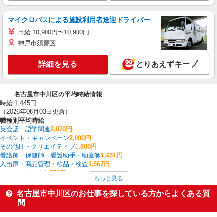
マイクロバスによる施設利用者送迎ドライバー
日給 10,900円〜10,900円
神戸市須磨区
詳細を見る
とりあえずキープ
名古屋市中川区の平均時給情報
時給 1,445円
（2026年08月03日更新）
職種別平均時給
英会話・語学関連
2,070円
イベント・キャンペーン
2,000円
その他IT・クリエイティブ
1,800円
看護師・保健師・看護助手・助産師
1,631円
入出庫・商品管理・検品・検査
1,567円
フォークリフト
1,550円
もっと見る
梱包・仕分け・ピッキング
1,524円
作業療法士・理学療法士・言語聴覚士・視能訓練士
1,507円
名古屋市中川区のお仕事を探している方からよくある質
家電・携帯販売
1,503円
問
経理・人事・労務・総務・法務
1,500円
名古屋市中川区の他の職種の平均時給を見る