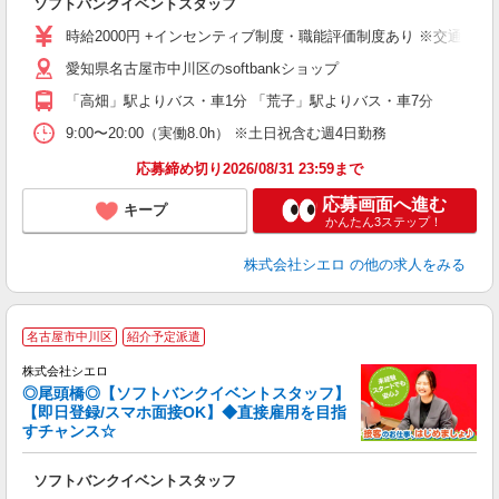
ソフトバンクイベントスタッフ
即
時給2000円 +インセンティブ制度・職能評価制度あり ※交通費全
あ
愛知県名古屋市中川区のsoftbankショップ
り
「高畑」駅よりバス・車1分 「荒子」駅よりバス・車7分
9:00〜20:00（実働8.0h） ※土日祝含む週4日勤務
応募締め切り2026/08/31 23:59まで
応募画面へ進む
キープ
かんたん3ステップ！
株式会社シエロ
の他の求人をみる
名古屋市中川区
紹介予定派遣
ん
株式会社シエロ
◎尾頭橋◎【ソフトバンクイベントスタッフ】
【即日登録/スマホ面接OK】◆直接雇用を目指
すチャンス☆
製
ソフトバンクイベントスタッフ
即