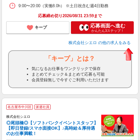
9:00〜20:00（実働8.0h） ※土日祝含む週4日勤務
応募締め切り2026/08/31 23:59まで
応募画面へ進む
キープ
かんたん3ステップ！
株式会社シエロ
の他の求人をみる
「キープ」とは？
気になるお仕事をワンクリックで保存
まとめてチェック＆まとめて応募も可能
会員登録無しで今すぐご利用いただけます
名古屋市中川区
派遣社員
ん
株式会社シエロ
◎尾頭橋◎【ソフトバンクイベントスタッフ】
【即日登録/スマホ面接OK】♪高時給＆厚待遇
のお仕事満載！