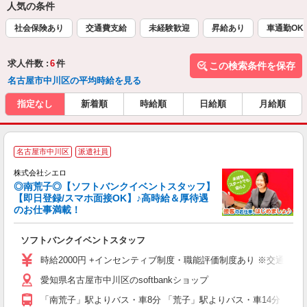
人気の条件
社会保険あり
交通費支給
未経験歓迎
昇給あり
車通勤OK
求人件数 :
6
件
この検索条件を保存
名古屋市中川区の平均時給を見る
指定なし
新着順
時給順
日給順
月給順
名古屋市中川区
派遣社員
ん
株式会社シエロ
◎南荒子◎【ソフトバンクイベントスタッフ】
【即日登録/スマホ面接OK】♪高時給＆厚待遇
のお仕事満載！
製
ソフトバンクイベントスタッフ
即
時給2000円 +インセンティブ制度・職能評価制度あり ※交通費全
あ
愛知県名古屋市中川区のsoftbankショップ
り
「南荒子」駅よりバス・車8分 「荒子」駅よりバス・車14分