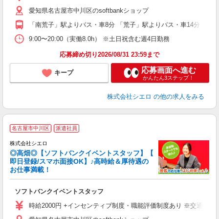
あ
愛知県名古屋市中川区のsoftbankショップ
り
「南荒子」駅よりバス・車8分 「荒子」駅よりバス・車14分
9:00〜20:00（実働8.0h） ※土日祝含む週4日勤務
応募締め切り2026/08/31 23:59まで
応募画面へ進む
キープ
かんたん3ステップ！
株式会社シエロ
の他の求人をみる
名古屋市中川区
派遣社員
ん
株式会社シエロ
◎高畑◎【ソフトバンクイベントスタッフ】【
即日登録/スマホ面接OK】♪高時給＆厚待遇の
お仕事満載！
製
ソフトバンクイベントスタッフ
即
時給2000円 +インセンティブ制度・職能評価制度あり ※交通費全
あ