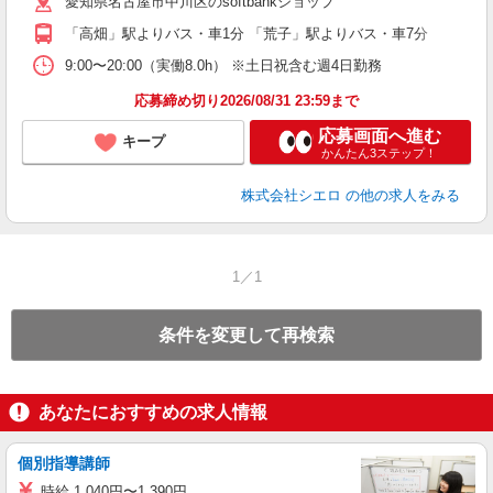
愛知県名古屋市中川区のsoftbankショップ
り
「高畑」駅よりバス・車1分 「荒子」駅よりバス・車7分
9:00〜20:00（実働8.0h） ※土日祝含む週4日勤務
応募締め切り2026/08/31 23:59まで
応募画面へ進む
キープ
かんたん3ステップ！
株式会社シエロ
の他の求人をみる
1／1
条件を変更して再検索
あなたにおすすめの求人情報
個別指導講師
時給 1,040円〜1,390円