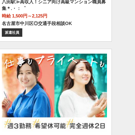
八田駅≫高収入！シニア向け高級マンション職員募
集＊.・：゜
時給 1,500円～2,125円
名古屋市中川区◎交通手段相談OK
派遣社員