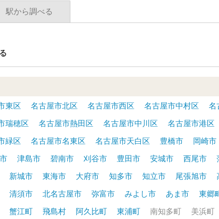
駅から調べる
る
市東区
名古屋市北区
名古屋市西区
名古屋市中村区
名
市瑞穂区
名古屋市熱田区
名古屋市中川区
名古屋市港区
市緑区
名古屋市名東区
名古屋市天白区
豊橋市
岡崎市
市
津島市
碧南市
刈谷市
豊田市
安城市
西尾市
新城市
東海市
大府市
知多市
知立市
尾張旭市
清須市
北名古屋市
弥富市
みよし市
あま市
東郷
蟹江町
飛島村
阿久比町
東浦町
南知多町
美浜町