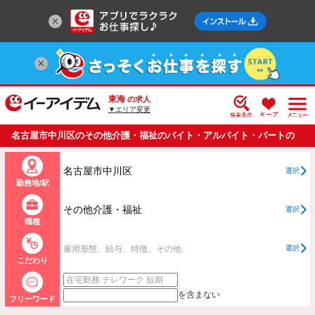
東海
の求人
▼エリア変更
名古屋市中川区のその他介護・福祉のバイト・アルバイト・パートの
求人情報一覧
名古屋市中川区
選択
勤務地/駅
その他介護・福祉
選択
職種
雇用形態、給与、特徴、その他
選択
こだわり
を含まない
フリーワード