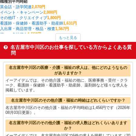
職種別平均時給
英会話・語学関連
2,070円
イベント・キャンペーン
2,000円
その他IT・クリエイティブ
1,800円
看護師・保健師・看護助手・助産師
1,631円
入出庫・商品管理・検品・検査
1,567円
フォークリフト
1,550円
もっと見る
梱包・仕分け・ピッキング
1,524円
作業療法士・理学療法士・言語聴覚士・視能訓練士
1,507円
名古屋市中川区のお仕事を探している方からよくある質
家電・携帯販売
1,503円
問
経理・人事・労務・総務・法務
1,500円
名古屋市中川区の他の職種の平均時給を見る
名古屋市中川区の医療・介護・福祉の求人は、他にどのようなもの
がありますか？
イーアイデムでは、その他介護・福祉の他に、医療事務・受付・クラ
ーク、看護師・保健師・看護助手・助産師、薬剤師など様々な求人を
掲載しています。
名古屋市中川区のその他介護・福祉の時給はどれくらいですか？
名古屋市中川区のその他介護・福祉の平均時給は1,456円です（2026年
08月03日更新）。
名古屋市中川区のその他介護・福祉の求人数はどれくらいあります
か？
イーアイデムでは、名古屋市中川区で6件の求人を掲載しています（20