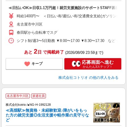
自
≪日払いOK≫日収1.1万円超！就労支援施設のサポートSTAFF募集
役
時給1400円〜 ＜日払い有/週払い有/交通費全支給(ガソリン代含む
名古屋市中川区
春田駅から自転車でスグ
シフト制/週3〜5日勤務 ▼8:00〜17:00 ▼8:30〜17:30 など 休
2
あと
日
で掲載終了
(2026/08/09 23:59まで)
応募画面へ進む
キープ
かんたん3ステップ！
株式会社コトリオ
の他の求人をみる
名古屋市中川区
派遣社員
最
株式会社kotrio /●NG-H-1992128
女
≪高畑駅≫無資格・未経験歓迎♪障がいをもっ
ド
た方の就労支援◎生活支援や軽作業の見守りな
活
ど
ル