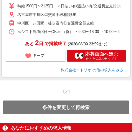
役
時給1500円〜2125円 ＜日払い有/週払い有/交通費全支給(ガソリ
名古屋市中川区◎交通手段相談OK
中川区 八田駅→徒歩圏内◎交通費全額支給
≪シフト制/週3日〜OK≫ （例） ・9:30〜18:30 ・10:00〜19:00
2
あと
日
で掲載終了
(2026/08/09 23:59まで)
応募画面へ進む
キープ
かんたん3ステップ！
株式会社コトリオ
の他の求人をみる
1／1
条件を変更して再検索
あなたにおすすめの求人情報