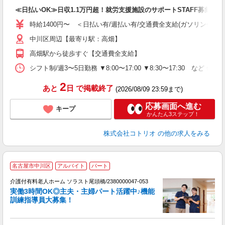
自
≪日払いOK≫日収1.1万円超！就労支援施設のサポートSTAFF募集
役
時給1400円〜 ＜日払い有/週払い有/交通費全支給(ガソリン代含む
中川区周辺【最寄り駅：高畑】
高畑駅から徒歩すぐ【交通費全支給】
シフト制/週3〜5日勤務 ▼8:00〜17:00 ▼8:30〜17:30 など 休
2
あと
日
で掲載終了
(2026/08/09 23:59まで)
応募画面へ進む
キープ
かんたん3ステップ！
株式会社コトリオ
の他の求人をみる
名古屋市中川区
アルバイト
パート
介護付有料老人ホーム ソラスト尾頭橋/2380000047-053
実働3時間OK◎主夫・主婦パート活躍中♪機能
訓練指導員大募集！
用