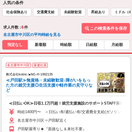
人気の条件
社会保険あり
交通費支給
未経験歓迎
昇給あり
ミドル（4
求人件数 :
6
件
この検索条件を保存
名古屋市中川区の平均時給を見る
指定なし
新着順
時給順
日給順
月給順
名古屋市中川区
派遣社員
最
株式会社kotrio /●NG-H-1992135
女
≪戸田駅≫無資格・未経験歓迎♪障がいをもっ
ド
た方の就労支援◎生活支援や軽作業の見守りな
活
ど
ル
自
≪日払いOK≫日収1.1万円超！就労支援施設のサポートSTAFF募集
役
時給1400円〜 ＜日払い有/週払い有/交通費全支給(ガソリン代含む
名古屋市中川区⇒戸田駅近く
戸田駅最寄り★『面接なし＆来社不要』