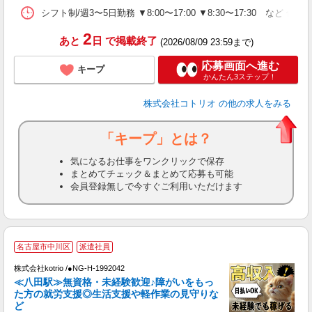
シフト制/週3〜5日勤務 ▼8:00〜17:00 ▼8:30〜17:30 など 休
2
あと
日
で掲載終了
(2026/08/09 23:59まで)
応募画面へ進む
キープ
かんたん3ステップ！
株式会社コトリオ
の他の求人をみる
「キープ」とは？
気になるお仕事をワンクリックで保存
まとめてチェック＆まとめて応募も可能
会員登録無しで今すぐご利用いただけます
名古屋市中川区
派遣社員
最
株式会社kotrio /●NG-H-1992042
女
≪八田駅≫無資格・未経験歓迎♪障がいをもっ
ド
た方の就労支援◎生活支援や軽作業の見守りな
活
ど