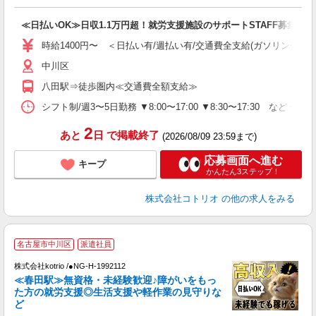
ル
自
≪日払いOK≫日収1.1万円超！就労支援施設のサポートSTAFF募集
役
時給1400円〜 ＜日払い有/週払い有/交通費全支給(ガソリン代含む
中川区
八田駅⇒徒歩圏内≪交通費全額支給≫
シフト制/週3〜5日勤務 ▼8:00〜17:00 ▼8:30〜17:30 など 休
2
あと
日
で掲載終了
(2026/08/09 23:59まで)
応募画面へ進む
キープ
かんたん3ステップ！
株式会社コトリオ
の他の求人をみる
名古屋市中川区
派遣社員
最
株式会社kotrio /●NG-H-1992112
女
≪春田駅≫無資格・未経験歓迎♪障がいをもっ
ド
た方の就労支援◎生活支援や軽作業の見守りな
活
ど
ル