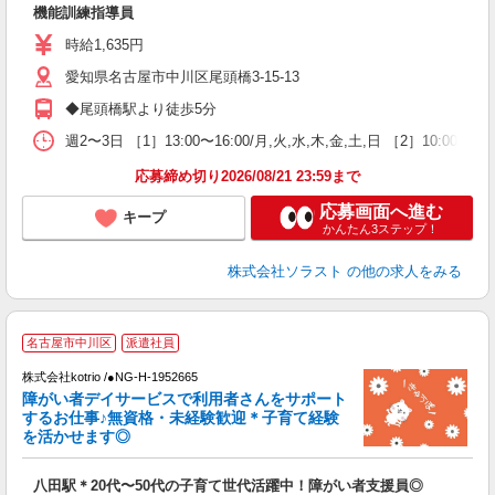
機能訓練指導員
未
O
時給1,635円
給
愛知県名古屋市中川区尾頭橋3-15-13
◆尾頭橋駅より徒歩5分
週2〜3日 ［1］13:00〜16:00/月,火,水,木,金,土,日 ［2］1
応募締め切り2026/08/21 23:59まで
応募画面へ進む
キープ
かんたん3ステップ！
株式会社ソラスト
の他の求人をみる
名古屋市中川区
派遣社員
お
株式会社kotrio /●NG-H-1952665
女
障がい者デイサービスで利用者さんをサポート
ド
するお仕事♪無資格・未経験歓迎＊子育て経験
活
を活かせます◎
ル
自
八田駅＊20代〜50代の子育て世代活躍中！障がい者支援員◎