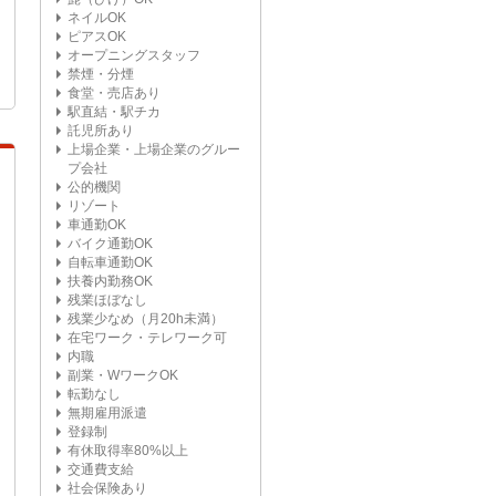
ネイルOK
ピアスOK
オープニングスタッフ
禁煙・分煙
食堂・売店あり
駅直結・駅チカ
託児所あり
上場企業・上場企業のグルー
プ会社
公的機関
リゾート
車通勤OK
バイク通勤OK
自転車通勤OK
扶養内勤務OK
残業ほぼなし
残業少なめ（月20h未満）
在宅ワーク・テレワーク可
内職
副業・WワークOK
転勤なし
無期雇用派遣
登録制
有休取得率80%以上
交通費支給
社会保険あり