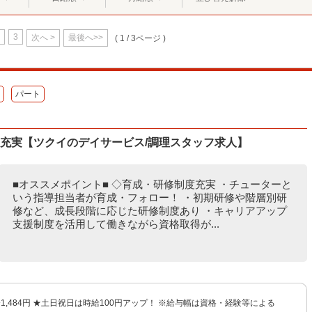
3
次へ >
最後へ>>
( 1 / 3ページ )
パート
度充実【ツクイのデイサービス/調理スタッフ求人】
■オススメポイント■ ◇育成・研修制度充実 ・チューターと
いう指導担当者が育成・フォロー！ ・初期研修や階層別研
修など、成長段階に応じた研修制度あり ・キャリアアップ
支援制度を活用して働きながら資格取得が...
円〜1,484円 ★土日祝日は時給100円アップ！ ※給与幅は資格・経験等による