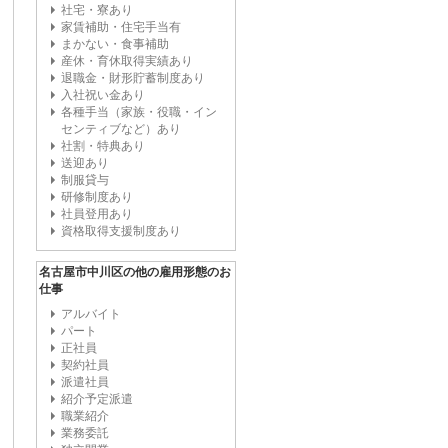
社宅・寮あり
家賃補助・住宅手当有
まかない・食事補助
産休・育休取得実績あり
退職金・財形貯蓄制度あり
入社祝い金あり
各種手当（家族・役職・イン
センティブなど）あり
社割・特典あり
送迎あり
制服貸与
研修制度あり
社員登用あり
資格取得支援制度あり
名古屋市中川区の他の雇用形態のお
仕事
アルバイト
パート
正社員
契約社員
派遣社員
紹介予定派遣
職業紹介
業務委託