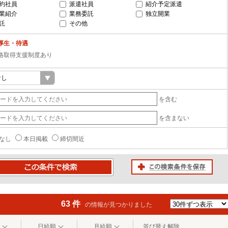
約社員
派遣社員
紹介予定派遣
業紹介
業務委託
独立開業
託
その他
厚生・待遇
格取得支援制度あり
を含む
を含まない
なし
本日掲載
締切間近
この検索条件を保存
条件で検索
63 件
の情報が見つかりました
日給順
月給順
並び替え解除