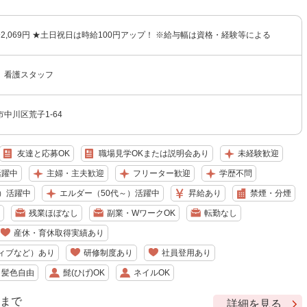
円〜2,069円 ★土日祝日は時給100円アップ！ ※給与幅は資格・経験等による
 看護スタッフ
中川区荒子1-64
友達と応募OK
職場見学OKまたは説明会あり
未経験歓迎
活躍中
主婦・主夫歓迎
フリーター歓迎
学歴不問
）活躍中
エルダー（50代～）活躍中
昇給あり
禁煙・分煙
残業ほぼなし
副業・WワークOK
転勤なし
産休・育休取得実績あり
ィブなど）あり
研修制度あり
社員登用あり
・髪色自由
髭(ひげ)OK
ネイルOK
9 まで
詳細を見る