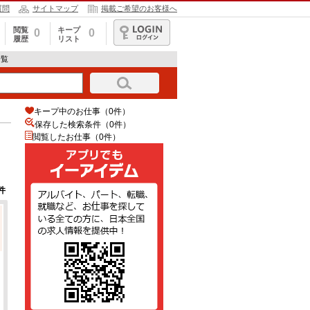
質問
サイトマップ
掲載ご希望のお客様へ
閲覧
キープ
0
0
履歴
リスト
ログイン
一覧
キープ中のお仕事（0件）
保存した検索条件（
0
件）
閲覧したお仕事（0件）
件