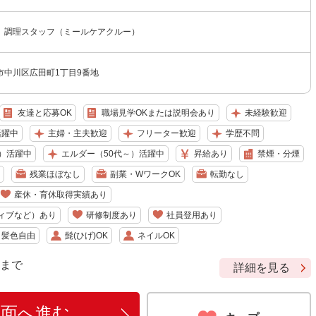
 調理スタッフ（ミールケアクルー）
市中川区広田町1丁目9番地
友達と応募OK
職場見学OKまたは説明会あり
未経験歓迎
活躍中
主婦・主夫歓迎
フリーター歓迎
学歴不問
）活躍中
エルダー（50代～）活躍中
昇給あり
禁煙・分煙
残業ほぼなし
副業・WワークOK
転勤なし
産休・育休取得実績あり
ィブなど）あり
研修制度あり
社員登用あり
・髪色自由
髭(ひげ)OK
ネイルOK
9 まで
詳細を見る
画面へ進む