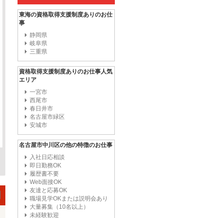
東海の資格取得支援制度ありのお仕
事
静岡県
岐阜県
三重県
資格取得支援制度ありのお仕事人気
エリア
一宮市
西尾市
春日井市
名古屋市緑区
安城市
名古屋市中川区の他の特徴のお仕事
入社日応相談
即日勤務OK
履歴書不要
Web面接OK
友達と応募OK
職場見学OKまたは説明会あり
大量募集（10名以上）
未経験歓迎