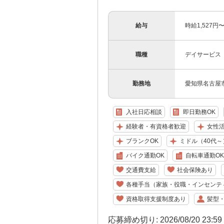
給与
時給1,527
職種
デイサービス
勤務地
愛知県名古屋市
入社日応相談
即日勤務OK
経験者・有資格者歓迎
女性
ブランクOK
ミドル（40代～
バイク通勤OK
自転車通勤OK
交通費支給
社会保険あり
各種手当（家族・役職・インセンテ
資格取得支援制度あり
髪型
応募締め切り: 2026/08/20 23:5