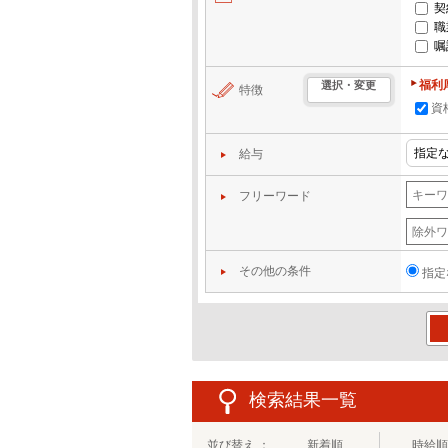
契
職
嘱
福利
選択・変更
特徴
資
給与
フリーワード
その他の条件
指定
この
検索結果一覧
並び替え ：
新着順
時給順