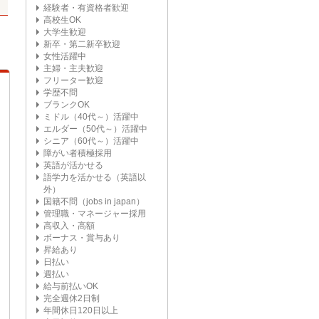
経験者・有資格者歓迎
高校生OK
大学生歓迎
新卒・第二新卒歓迎
女性活躍中
主婦・主夫歓迎
フリーター歓迎
学歴不問
ブランクOK
ミドル（40代～）活躍中
エルダー（50代～）活躍中
シニア（60代～）活躍中
障がい者積極採用
英語が活かせる
語学力を活かせる（英語以
外）
国籍不問（jobs in japan）
管理職・マネージャー採用
高収入・高額
ボーナス・賞与あり
昇給あり
日払い
週払い
給与前払いOK
完全週休2日制
年間休日120日以上