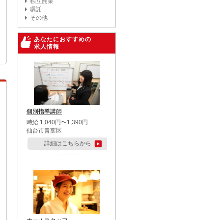
独立開業
嘱託
その他
あなたにおすすめの
求人情報
個別指導講師
時給 1,040円〜1,390円
仙台市青葉区
詳細はこちらから