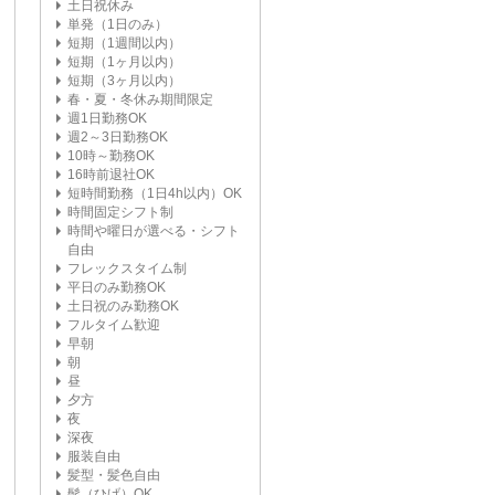
土日祝休み
単発（1日のみ）
短期（1週間以内）
短期（1ヶ月以内）
短期（3ヶ月以内）
春・夏・冬休み期間限定
週1日勤務OK
週2～3日勤務OK
10時～勤務OK
16時前退社OK
短時間勤務（1日4h以内）OK
時間固定シフト制
時間や曜日が選べる・シフト
自由
フレックスタイム制
平日のみ勤務OK
土日祝のみ勤務OK
フルタイム歓迎
早朝
朝
昼
夕方
夜
深夜
服装自由
髪型・髪色自由
髭（ひげ）OK