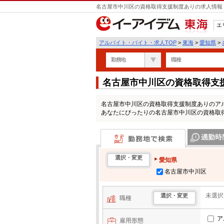
名古屋市中川区の資格取得支援制度ありの求人情報 
エ
東海
アルバイト・バイト・求人TOP
>
東海
>
愛知県
>
勤務地
職種
名古屋市中川区の資格取得支
覧
名古屋市中川区の資格取得支援制度ありのア
あなたにぴったりの名古屋市中川区の資格取
勤務地で検索
通勤時間・区
選択・変更
愛知県
名古屋市中川区
未選択
選択・変更
職種
ア
雇用形態