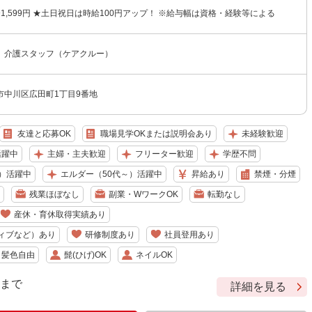
円〜1,599円 ★土日祝日は時給100円アップ！ ※給与幅は資格・経験等による
 介護スタッフ（ケアクルー）
市中川区広田町1丁目9番地
友達と応募OK
職場見学OKまたは説明会あり
未経験歓迎
活躍中
主婦・主夫歓迎
フリーター歓迎
学歴不問
）活躍中
エルダー（50代～）活躍中
昇給あり
禁煙・分煙
残業ほぼなし
副業・WワークOK
転勤なし
産休・育休取得実績あり
ィブなど）あり
研修制度あり
社員登用あり
・髪色自由
髭(ひげ)OK
ネイルOK
9 まで
詳細を見る