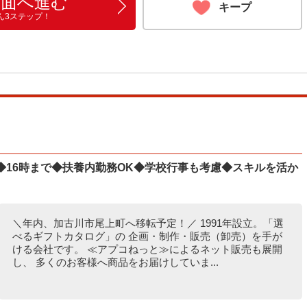
画面へ進む
キープ
ん3ステップ！
◆16時まで◆扶養内勤務OK◆学校行事も考慮◆スキルを活か
＼年内、加古川市尾上町へ移転予定！／ 1991年設立。「選
べるギフトカタログ」の 企画・制作・販売（卸売）を手が
ける会社です。 ≪アプコねっと≫によるネット販売も展開
し、 多くのお客様へ商品をお届けしていま...