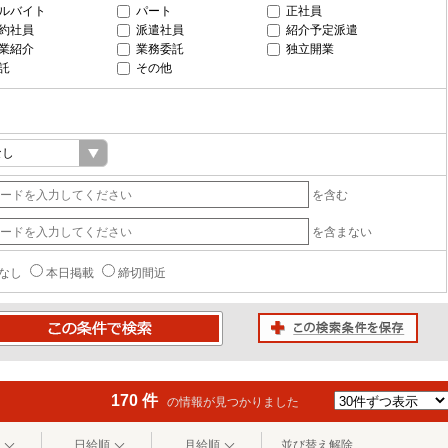
ルバイト
パート
正社員
約社員
派遣社員
紹介予定派遣
業紹介
業務委託
独立開業
託
その他
を含む
を含まない
なし
本日掲載
締切間近
この検索条件を保存
条件で検索
170 件
の情報が見つかりました
日給順
月給順
並び替え解除