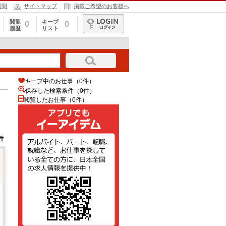
質問
サイトマップ
掲載ご希望のお客様へ
閲覧
キープ
0
0
履歴
リスト
ログイン
キープ中のお仕事（0件）
保存した検索条件（
0
件）
閲覧したお仕事（0件）
件