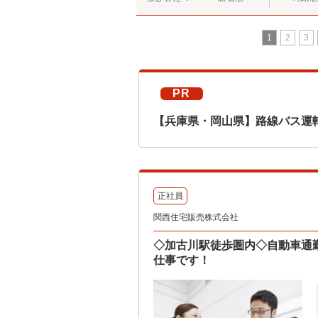
1
2
3
PR
【兵庫県・岡山県】路線バス運
正社員
関西住宅販売株式会社
◇加古川駅徒歩圏内◇自動車通
仕事です！