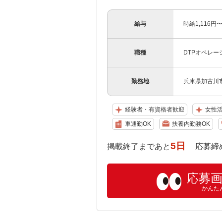
給与
時給1,116
職種
DTPオペレー
勤務地
兵庫県加古川市
経験者・有資格者歓迎
女性
車通勤OK
扶養内勤務OK
5日
掲載終了まであと
応募締め切り:
応募
かんた