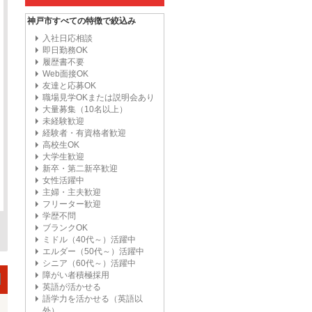
神戸市すべての特徴で絞込み
入社日応相談
即日勤務OK
履歴書不要
Web面接OK
友達と応募OK
職場見学OKまたは説明会あり
大量募集（10名以上）
未経験歓迎
経験者・有資格者歓迎
高校生OK
大学生歓迎
新卒・第二新卒歓迎
女性活躍中
主婦・主夫歓迎
フリーター歓迎
学歴不問
ブランクOK
ミドル（40代～）活躍中
エルダー（50代～）活躍中
シニア（60代～）活躍中
障がい者積極採用
英語が活かせる
語学力を活かせる（英語以
外）