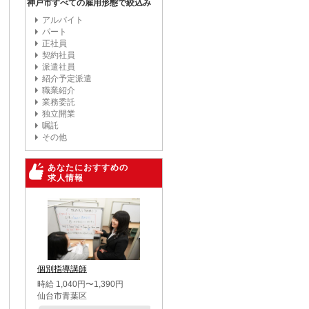
神戸市すべての雇用形態で絞込み
アルバイト
パート
正社員
契約社員
派遣社員
紹介予定派遣
職業紹介
業務委託
独立開業
嘱託
その他
あなたにおすすめの
求人情報
個別指導講師
時給 1,040円〜1,390円
仙台市青葉区