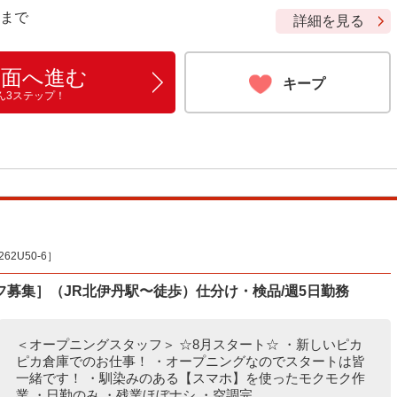
9 まで
詳細を見る
画面へ進む
キープ
ん3ステップ！
2U50-6］
募集］（JR北伊丹駅〜徒歩）仕分け・検品/週5日勤務
＜オープニングスタッフ＞ ☆8月スタート☆ ・新しいピカ
ピカ倉庫でのお仕事！ ・オープニングなのでスタートは皆
一緒です！ ・馴染みのある【スマホ】を使ったモクモク作
業 ・日勤のみ ・残業ほぼナシ ・空調完...