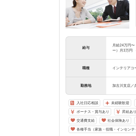
月給24万円〜
給与
ー）月3万円 
職種
インテリアコ
勤務地
加古川支店／兵
入社日応相談
未経験歓迎
ボーナス・賞与あり
昇給あ
交通費支給
社会保険あり
各種手当（家族・役職・インセンテ