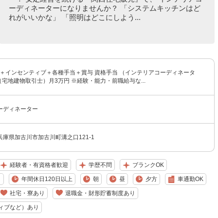
ーディネーターになりませんか？ 「システムキッチンはど
れがいいかな」 「照明はどこにしよう...
 ＋インセンティブ＋各種手当＋賞与 資格手当 （インテリアコーディネータ
（宅地建物取引士）月3万円 ※経験・能力・前職給与な...
ーディネーター
庫県加古川市加古川町溝之口121-1
経験者・有資格者歓迎
学歴不問
ブランクOK
り
年間休日120日以上
朝
昼
夕方
車通勤OK
社宅・寮あり
退職金・財形貯蓄制度あり
ィブなど）あり