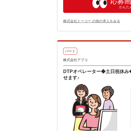
応募
かんた
株式会社トーコー の他の求人をみる
パート
株式会社アプコ
DTPオペレーター◆土日祝休み
せます♪