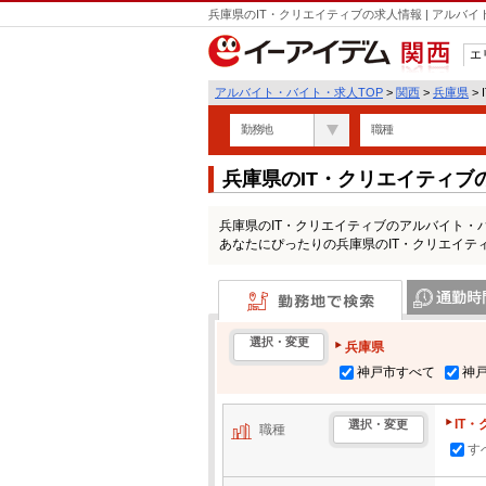
兵庫県のIT・クリエイティブの求人情報 | アル
エ
関西
アルバイト・バイト・求人TOP
>
関西
>
兵庫県
>
勤務地
職種
兵庫県のIT・クリエイティ
兵庫県のIT・クリエイティブのアルバイト・
あなたにぴったりの兵庫県のIT・クリエイテ
勤務地で検索
通勤時間・区
選択・変更
兵庫県
神戸市すべて
神
IT
選択・変更
職種
す