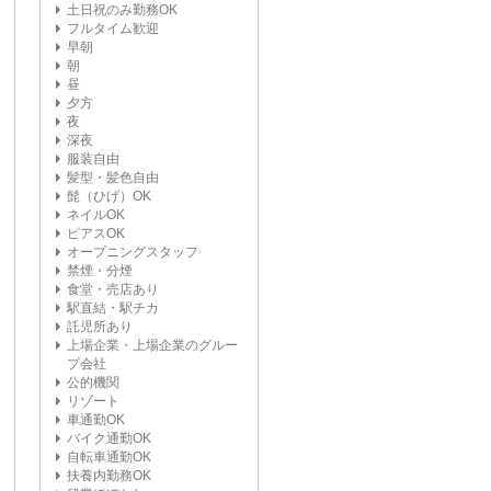
土日祝のみ勤務OK
フルタイム歓迎
早朝
朝
昼
夕方
夜
深夜
服装自由
髪型・髪色自由
髭（ひげ）OK
ネイルOK
ピアスOK
オープニングスタッフ
禁煙・分煙
食堂・売店あり
駅直結・駅チカ
託児所あり
上場企業・上場企業のグルー
プ会社
公的機関
リゾート
車通勤OK
バイク通勤OK
自転車通勤OK
扶養内勤務OK