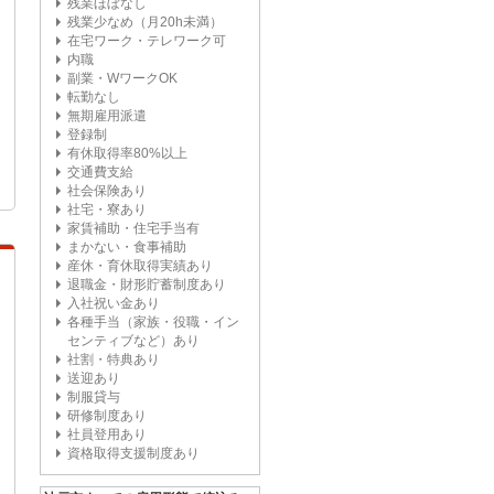
残業ほぼなし
残業少なめ（月20h未満）
在宅ワーク・テレワーク可
内職
副業・WワークOK
転勤なし
無期雇用派遣
登録制
有休取得率80%以上
交通費支給
社会保険あり
社宅・寮あり
家賃補助・住宅手当有
まかない・食事補助
産休・育休取得実績あり
退職金・財形貯蓄制度あり
入社祝い金あり
各種手当（家族・役職・イン
センティブなど）あり
社割・特典あり
送迎あり
制服貸与
研修制度あり
社員登用あり
資格取得支援制度あり