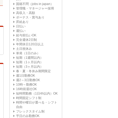
国籍不問（jobs in japan）
管理職・マネージャー採用
高収入・高額
ボーナス・賞与あり
昇給あり
日払い
週払い
給与前払いOK
完全週休2日制
年間休日120日以上
土日祝休み
単発（1日のみ）
短期（1週間以内）
短期（1ヶ月以内）
短期（3ヶ月以内）
春・夏・冬休み期間限定
週1日勤務OK
週2～3日勤務OK
10時～勤務OK
16時前退社OK
短時間勤務（1日4h以内）OK
時間固定シフト制
時間や曜日が選べる・シフト
自由
フレックスタイム制
平日のみ勤務OK