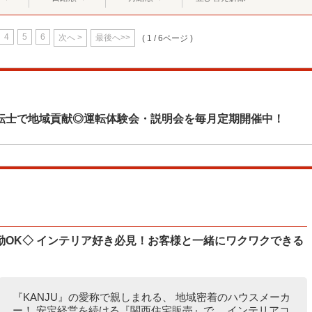
4
5
6
次へ >
最後へ>>
( 1 / 6ページ )
転士で地域貢献◎運転体験会・説明会を毎月定期開催中！
勤OK◇ インテリア好き必見！お客様と一緒にワクワクできる
『KANJU』の愛称で親しまれる、 地域密着のハウスメーカ
ー！ 安定経営を続ける『関西住宅販売』で、 インテリアコ