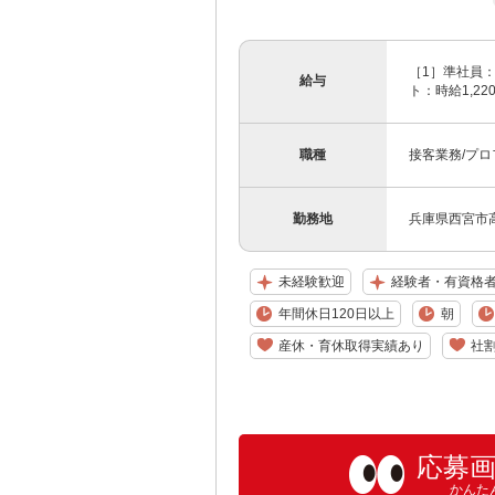
［1］準社員：月
給与
ト：時給1,220
職種
接客業務/プ
勤務地
兵庫県西宮市高
未経験歓迎
経験者・有資格
年間休日120日以上
朝
産休・育休取得実績あり
社
応募
かんた