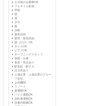
土日祝のみ勤務OK
フルタイム歓迎
早朝
朝
昼
夕方
夜
深夜
服装自由
髪型・髪色自由
髭（ひげ）OK
ネイルOK
ピアスOK
オープニングスタッフ
禁煙・分煙
食堂・売店あり
駅直結・駅チカ
託児所あり
上場企業・上場企業のグルー
プ会社
公的機関
リゾート
車通勤OK
バイク通勤OK
自転車通勤OK
扶養内勤務OK