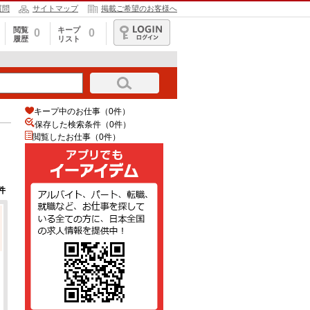
質問
サイトマップ
掲載ご希望のお客様へ
閲覧
キープ
0
0
履歴
リスト
ログイン
キープ中のお仕事（0件）
保存した検索条件（
0
件）
閲覧したお仕事（0件）
件