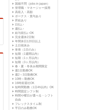
国籍不問（jobs in japan）
管理職・マネージャー採用
高収入・高額
ボーナス・賞与あり
昇給あり
日払い
週払い
給与前払いOK
完全週休2日制
年間休日120日以上
土日祝休み
単発（1日のみ）
短期（1週間以内）
短期（1ヶ月以内）
短期（3ヶ月以内）
春・夏・冬休み期間限定
週1日勤務OK
週2～3日勤務OK
10時～勤務OK
16時前退社OK
短時間勤務（1日4h以内）OK
時間固定シフト制
時間や曜日が選べる・シフト
自由
フレックスタイム制
平日のみ勤務OK