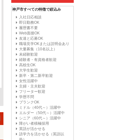
神戸市すべての特徴で絞込み
入社日応相談
即日勤務OK
履歴書不要
Web面接OK
友達と応募OK
職場見学OKまたは説明会あり
大量募集（10名以上）
未経験歓迎
経験者・有資格者歓迎
高校生OK
大学生歓迎
新卒・第二新卒歓迎
女性活躍中
主婦・主夫歓迎
フリーター歓迎
学歴不問
ブランクOK
ミドル（40代～）活躍中
エルダー（50代～）活躍中
シニア（60代～）活躍中
障がい者積極採用
英語が活かせる
語学力を活かせる（英語以
外）