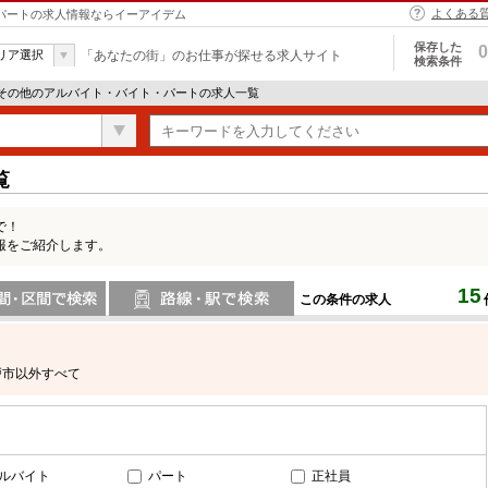
よくある
・パートの求人情報ならイーアイデム
保存した
0
リア選択
「あなたの街」のお仕事が探せる求人サイト
検索条件
 その他のアルバイト・バイト・パートの求人一覧
覧
で！
報をご紹介します。
15
この条件の求人
間で検索
路線・駅・駅で検索
戸市以外すべて
ルバイト
パート
正社員