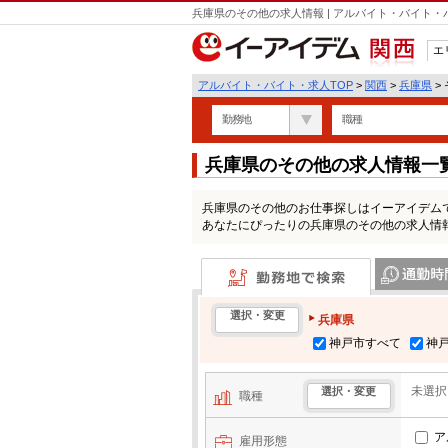
兵庫県のその他の求人情報 | アルバイト・バイト
エ
関西
アルバイト・バイト・求人TOP
>
関西
>
兵庫県
>
勤務地
職種
兵庫県のその他の求人情報一
兵庫県のその他のお仕事探しはイーアイデム
あなたにぴったりの兵庫県のその他の求人情
勤務地で検索
通勤時間・区
選択・変更
兵庫県
神戸市すべて
神
未選択
選択・変更
職種
ア
雇用形態