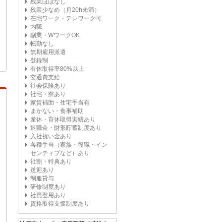
残業ほぼなし
残業少なめ（月20h未満）
在宅ワーク・テレワーク可
内職
副業・WワークOK
転勤なし
無期雇用派遣
登録制
有休取得率80%以上
交通費支給
社会保険あり
社宅・寮あり
家賃補助・住宅手当有
まかない・食事補助
産休・育休取得実績あり
退職金・財形貯蓄制度あり
入社祝い金あり
各種手当（家族・役職・イン
センティブなど）あり
社割・特典あり
送迎あり
制服貸与
研修制度あり
社員登用あり
資格取得支援制度あり