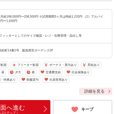
給198,000円〜208,500円 ※試用期間3ヶ月は時給1,220円 ［2］アルバイ
円〜1,830円
ロフィッターとしてのサイズ確認・レジ・在庫管理・品出し等
松町14番2号 阪急西宮ガーデンズ2F
者歓迎
フリーター歓迎
ボーナス・賞与あり
昇給あり
昼
夕方
夜
交通費支給
社会保険あり
割・特典あり
制服貸与
社員登用あり
詳細を見る
画面へ進む
キープ
ん3ステップ！