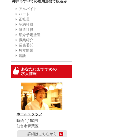
神戸市すべての雇用形態で絞込み
アルバイト
パート
正社員
契約社員
派遣社員
紹介予定派遣
職業紹介
業務委託
独立開業
嘱託
あなたにおすすめの
求人情報
ホールスタッフ
時給 1,150円
仙台市青葉区
詳細はこちらから