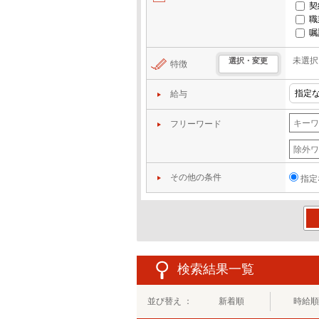
契
職
嘱
未選択
選択・変更
特徴
給与
フリーワード
その他の条件
指定
この
検索結果一覧
並び替え ：
新着順
時給順