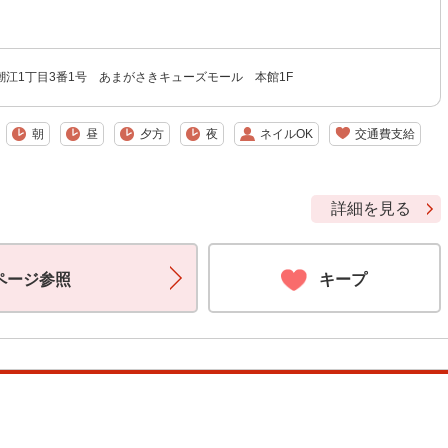
）
潮江1丁目3番1号 あまがさきキューズモール 本館1F
朝
昼
夕方
夜
ネイルOK
交通費支給
詳細を見る
ページ参照
キープ