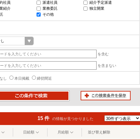
約社員
派遣社員
紹介予定派遣
業紹介
業務委託
独立開業
託
その他
を含む
を含まない
なし
本日掲載
締切間近
この検索条件を保存
条件で検索
15 件
の情報が見つかりました
日給順
月給順
並び替え解除