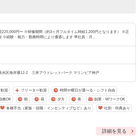
225,000円〜 ※研修期間（約3ヶ月フルタイム時給1,200円となります） ※正
 ※経験・能力・勤務時間により優遇します 準社員：月...
水区海岸通12-2 三井アウトレットパーク マリンピア神戸
者歓迎
フリーター歓迎
時間や曜日が選べる・シフト自由
勤務OK
朝
昼
夕方
夜
副業・WワークOK
各種手当（家族・役職・インセンティブなど）あり
社割・特典あり
詳細を見る