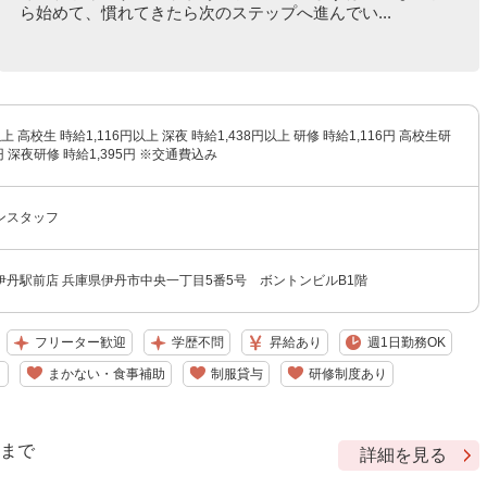
ら始めて、慣れてきたら次のステップへ進んでい...
以上 高校生 時給1,116円以上 深夜 時給1,438円以上 研修 時給1,116円 高校生研
6円 深夜研修 時給1,395円 ※交通費込み
ンスタッフ
伊丹駅前店 兵庫県伊丹市中央一丁目5番5号 ボントンビルB1階
フリーター歓迎
学歴不問
昇給あり
週1日勤務OK
り
まかない・食事補助
制服貸与
研修制度あり
9 まで
詳細を見る