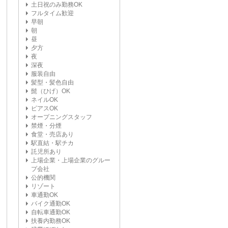
土日祝のみ勤務OK
フルタイム歓迎
早朝
朝
昼
夕方
夜
深夜
服装自由
髪型・髪色自由
髭（ひげ）OK
ネイルOK
ピアスOK
オープニングスタッフ
禁煙・分煙
食堂・売店あり
駅直結・駅チカ
託児所あり
上場企業・上場企業のグルー
プ会社
公的機関
リゾート
車通勤OK
バイク通勤OK
自転車通勤OK
扶養内勤務OK