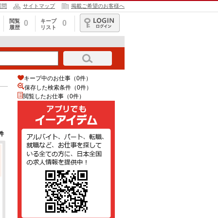
質問
サイトマップ
掲載ご希望のお客様へ
閲覧
キープ
0
0
履歴
リスト
ログイン
キープ中のお仕事（0件）
保存した検索条件（
0
件）
閲覧したお仕事（0件）
件