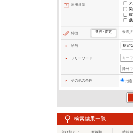
ア
雇用形態
契
職
嘱
未選択
選択・変更
特徴
給与
フリーワード
その他の条件
指定
この
検索結果一覧
並び替え ：
新着順
時給順