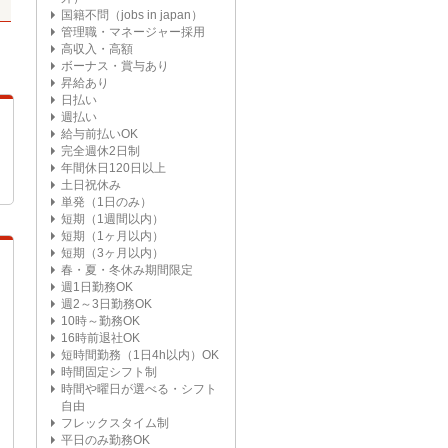
国籍不問（jobs in japan）
管理職・マネージャー採用
高収入・高額
ボーナス・賞与あり
昇給あり
日払い
週払い
給与前払いOK
完全週休2日制
年間休日120日以上
土日祝休み
単発（1日のみ）
短期（1週間以内）
短期（1ヶ月以内）
短期（3ヶ月以内）
春・夏・冬休み期間限定
週1日勤務OK
週2～3日勤務OK
10時～勤務OK
16時前退社OK
短時間勤務（1日4h以内）OK
時間固定シフト制
時間や曜日が選べる・シフト
自由
フレックスタイム制
平日のみ勤務OK