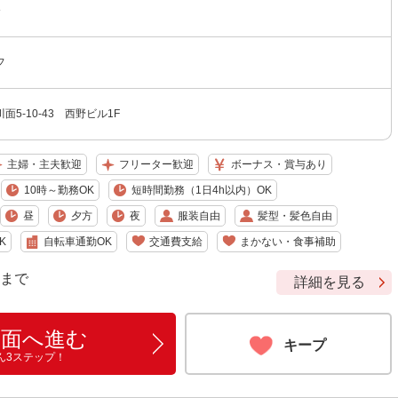
〜
フ
5-10-43 西野ビル1F
主婦・主夫歓迎
フリーター歓迎
ボーナス・賞与あり
10時～勤務OK
短時間勤務（1日4h以内）OK
昼
夕方
夜
服装自由
髪型・髪色自由
K
自転車通勤OK
交通費支給
まかない・食事補助
9 まで
詳細を見る
画面へ進む
キープ
ん3ステップ！