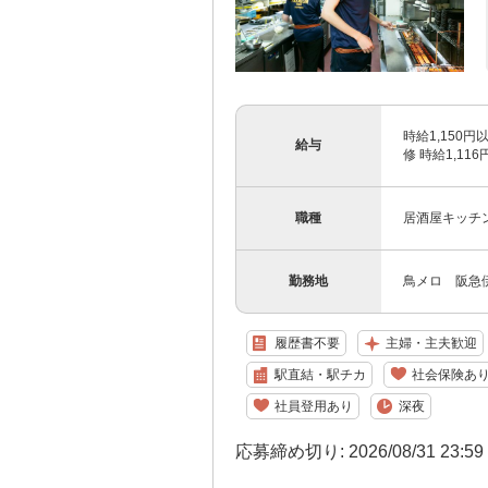
時給1,150円
給与
修 時給1,11
職種
居酒屋キッチ
勤務地
鳥メロ 阪急
履歴書不要
主婦・主夫歓迎
駅直結・駅チカ
社会保険あ
社員登用あり
深夜
応募締め切り: 2026/08/31 23:5