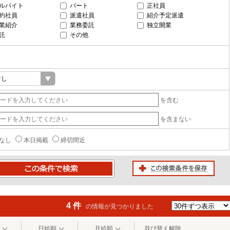
ルバイト
パート
正社員
約社員
派遣社員
紹介予定派遣
業紹介
業務委託
独立開業
託
その他
を含む
を含まない
なし
本日掲載
締切間近
この検索条件を保存
条件で検索
4 件
の情報が見つかりました
日給順
月給順
並び替え解除