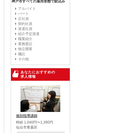
神戸市すべての雇用形態で絞込み
アルバイト
パート
正社員
契約社員
派遣社員
紹介予定派遣
職業紹介
業務委託
独立開業
嘱託
その他
あなたにおすすめの
求人情報
個別指導講師
時給 1,040円〜1,390円
仙台市青葉区