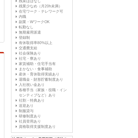
残業ほぼなし
残業少なめ（月20h未満）
在宅ワーク・テレワーク可
内職
副業・WワークOK
転勤なし
無期雇用派遣
登録制
有休取得率80%以上
交通費支給
社会保険あり
社宅・寮あり
家賃補助・住宅手当有
まかない・食事補助
産休・育休取得実績あり
退職金・財形貯蓄制度あり
入社祝い金あり
各種手当（家族・役職・イン
センティブなど）あり
社割・特典あり
送迎あり
制服貸与
研修制度あり
社員登用あり
資格取得支援制度あり