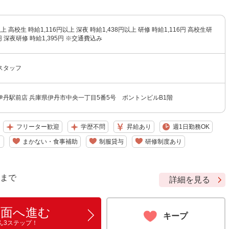
以上 高校生 時給1,116円以上 深夜 時給1,438円以上 研修 時給1,116円 高校生研
6円 深夜研修 時給1,395円 ※交通費込み
スタッフ
伊丹駅前店 兵庫県伊丹市中央一丁目5番5号 ボントンビルB1階
フリーター歓迎
学歴不問
昇給あり
週1日勤務OK
り
まかない・食事補助
制服貸与
研修制度あり
9 まで
詳細を見る
画面へ進む
キープ
ん3ステップ！