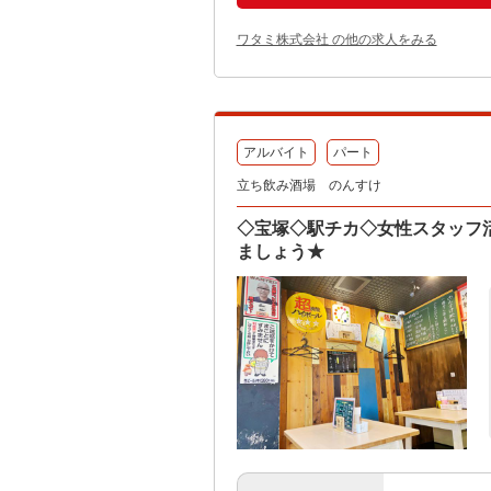
ワタミ株式会社 の他の求人をみる
アルバイト
パート
立ち飲み酒場 のんすけ
◇宝塚◇駅チカ◇女性スタッフ
ましょう★