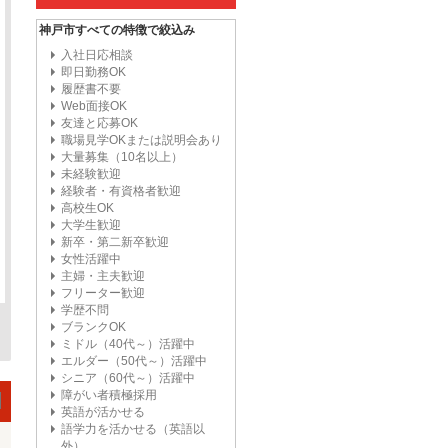
神戸市すべての特徴で絞込み
入社日応相談
即日勤務OK
履歴書不要
Web面接OK
友達と応募OK
職場見学OKまたは説明会あり
大量募集（10名以上）
未経験歓迎
経験者・有資格者歓迎
高校生OK
大学生歓迎
新卒・第二新卒歓迎
女性活躍中
主婦・主夫歓迎
フリーター歓迎
学歴不問
ブランクOK
ミドル（40代～）活躍中
エルダー（50代～）活躍中
シニア（60代～）活躍中
障がい者積極採用
英語が活かせる
語学力を活かせる（英語以
外）