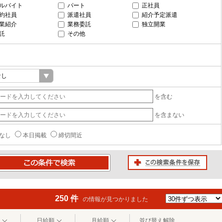
ルバイト
パート
正社員
約社員
派遣社員
紹介予定派遣
業紹介
業務委託
独立開業
託
その他
を含む
を含まない
なし
本日掲載
締切間近
この検索条件を保存
条件で検索
250 件
の情報が見つかりました
日給順
月給順
並び替え解除