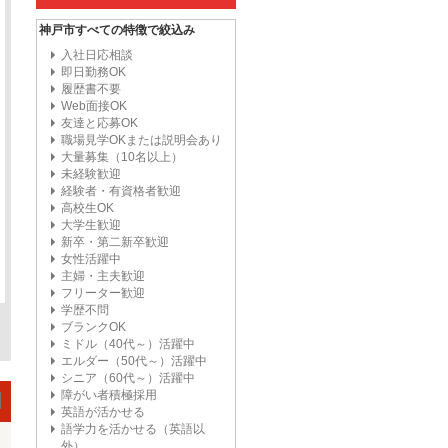
神戸市すべての特徴で絞込み
入社日応相談
即日勤務OK
履歴書不要
Web面接OK
友達と応募OK
職場見学OKまたは説明会あり
大量募集（10名以上）
未経験歓迎
経験者・有資格者歓迎
高校生OK
大学生歓迎
新卒・第二新卒歓迎
女性活躍中
主婦・主夫歓迎
フリーター歓迎
学歴不問
ブランクOK
ミドル（40代～）活躍中
エルダー（50代～）活躍中
シニア（60代～）活躍中
障がい者積極採用
英語が活かせる
語学力を活かせる（英語以
外）