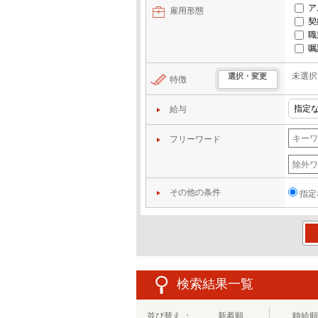
ア
雇用形態
契
職
嘱
未選択
選択・変更
特徴
給与
フリーワード
その他の条件
指定
この
検索結果一覧
並び替え ：
新着順
時給順