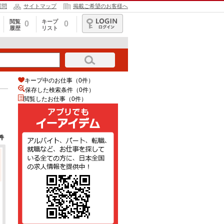
質問
サイトマップ
掲載ご希望のお客様へ
閲覧
キープ
0
0
履歴
リスト
ログイン
キープ中のお仕事（0件）
保存した検索条件（
0
件）
閲覧したお仕事（0件）
件