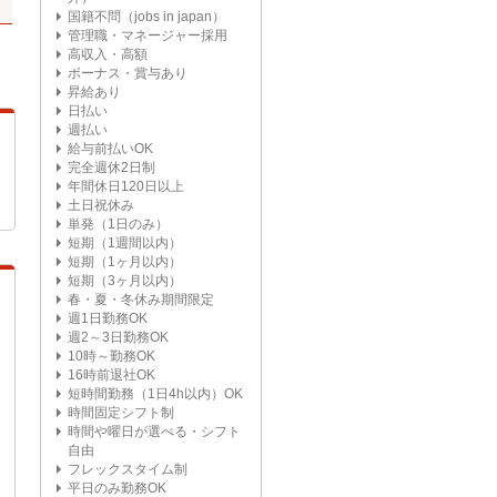
国籍不問（jobs in japan）
管理職・マネージャー採用
高収入・高額
ボーナス・賞与あり
昇給あり
日払い
週払い
給与前払いOK
完全週休2日制
年間休日120日以上
土日祝休み
単発（1日のみ）
短期（1週間以内）
短期（1ヶ月以内）
短期（3ヶ月以内）
春・夏・冬休み期間限定
週1日勤務OK
週2～3日勤務OK
10時～勤務OK
16時前退社OK
短時間勤務（1日4h以内）OK
時間固定シフト制
時間や曜日が選べる・シフト
自由
フレックスタイム制
平日のみ勤務OK