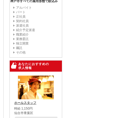
神戸市すべての雇用形態で絞込み
アルバイト
パート
正社員
契約社員
派遣社員
紹介予定派遣
職業紹介
業務委託
独立開業
嘱託
その他
あなたにおすすめの
求人情報
ホールスタッフ
時給 1,150円
仙台市青葉区