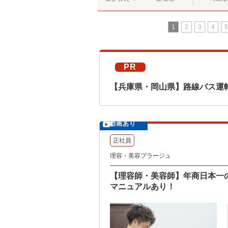
1
2
3
4
5
PR
【兵庫県・岡山県】路線バス運
動画あり
正社員
理容・美容プラージュ
【理容師・美容師】年商日本一
マニュアルあり！