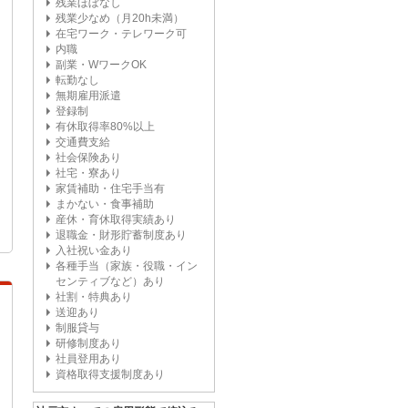
残業ほぼなし
残業少なめ（月20h未満）
在宅ワーク・テレワーク可
内職
副業・WワークOK
転勤なし
無期雇用派遣
登録制
有休取得率80%以上
交通費支給
社会保険あり
社宅・寮あり
家賃補助・住宅手当有
まかない・食事補助
産休・育休取得実績あり
退職金・財形貯蓄制度あり
入社祝い金あり
各種手当（家族・役職・イン
センティブなど）あり
社割・特典あり
送迎あり
制服貸与
研修制度あり
社員登用あり
資格取得支援制度あり