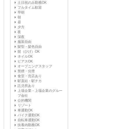
土日祝のみ勤務OK
フルタイム歓迎
早朝
朝
昼
夕方
夜
深夜
服装自由
髪型・髪色自由
髭（ひげ）OK
ネイルOK
ピアスOK
オープニングスタッフ
禁煙・分煙
食堂・売店あり
駅直結・駅チカ
託児所あり
上場企業・上場企業のグルー
プ会社
公的機関
リゾート
車通勤OK
バイク通勤OK
自転車通勤OK
扶養内勤務OK