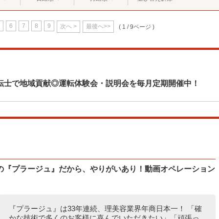
6
7
8
9
次へ >
最後へ>>
( 1 / 9ページ )
転士で地域貢献◎運転体験会・説明会を毎月定期開催中！
の『プラージュ』だから、やりがいあり！動画オペレーション
『プラージュ』は33年連続、理美容業界年商日本一！ 「確
かな技術で多くのお客様に喜んでいただきたい」「頑張っ