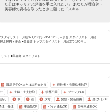
た分はキャリアと評価を手に入れたい」 あなたが理容師・
美容師の資格を取ったときに願った「スキル...
プスタイリスト 月給321,200円〜351,120円＋歩合 スタイリスト 月給
320,320円＋歩合 ■美容師 トップスタイリスト 月給270,160円...
イリスト ■美容師 スタイリスト
職場見学OKまたは説明会あり
経験者・有資格者歓迎
躍中
主婦・主夫歓迎
学歴不問
ブランクOK
給あり
朝
昼
夕方
髪型・髪色自由
髭(ひげ)OK
禁煙・分煙
車通勤OK
バイク通勤OK
自転車通勤OK