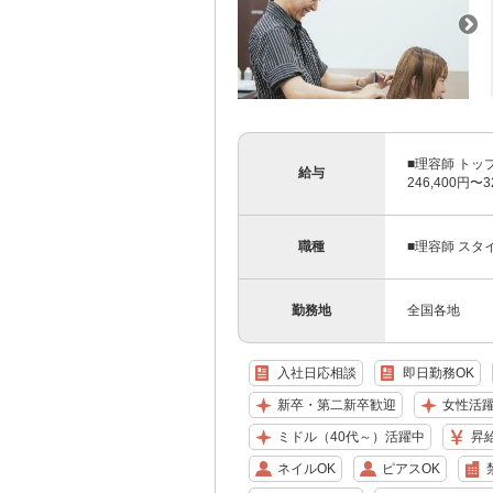
■理容師 トッ
給与
246,400円〜
職種
■理容師 スタ
勤務地
全国各地
入社日応相談
即日勤務OK
新卒・第二新卒歓迎
女性活
ミドル（40代～）活躍中
昇
ネイルOK
ピアスOK