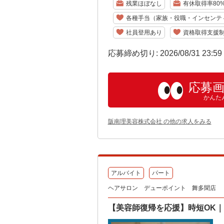
残業ほぼなし
有休取得率80
各種手当（家族・役職・インセンテ
社員登用あり
資格取得支援
応募締め切り: 2026/08/31 23:5
応募
かんた
阪南理美容株式会社 の他の求人をみる
アルバイト
パート
ヘアサロン デューポイント 舞多聞店
【美容師復帰を応援】時短OK