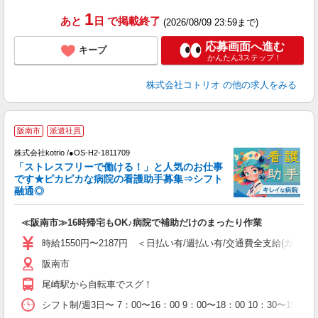
1
あと
日
で掲載終了
(2026/08/09 23:59まで)
応募画面へ進む
キープ
かんたん3ステップ！
株式会社コトリオ
の他の求人をみる
阪南市
派遣社員
株式会社kotrio /●OS-H2-1811709
活
「ストレスフリーで働ける！」と人気のお仕事
です★ピカピカな病院の看護助手募集⇒シフト
女
融通◎
ド
活
≪阪南市≫16時帰宅もOK♪病院で補助だけのまったり作業
ル
自
時給1550円〜2187円 ＜日払い有/週払い有/交通費全支給(ガソリ
阪南市
役
尾崎駅から自転車でスグ！
シフト制/週3日〜 7：00〜16：00 9：00〜18：00 10：30