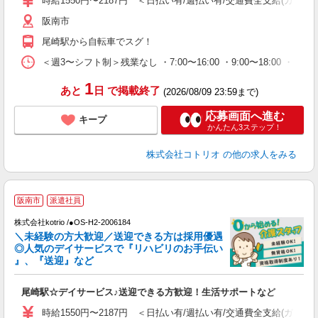
時給1550円〜2187円 ＜日払い有/週払い有/交通費全支給(ガソリ
阪南市
尾崎駅から自転車でスグ！
＜週3〜シフト制＞残業なし ・7:00〜16:00 ・9:00〜18:00 ・
1
あと
日
で掲載終了
(2026/08/09 23:59まで)
応募画面へ進む
キープ
かんたん3ステップ！
株式会社コトリオ
の他の求人をみる
阪南市
派遣社員
♪
株式会社kotrio /●OS-H2-2006184
＼未経験の方大歓迎／送迎できる方は採用優遇
女
◎人気のデイサービスで『リハビリのお手伝い
ド
』、『送迎』など
活
ル
尾崎駅☆デイサービス♪送迎できる方歓迎！生活サポートなど
自
時給1550円〜2187円 ＜日払い有/週払い有/交通費全支給(ガソリ