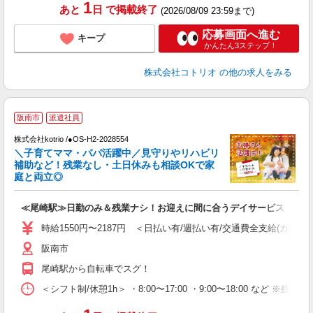
1
あと
日
で掲載終了
(2026/08/09 23:59まで)
応募画面へ進む
キープ
かんたん3ステップ！
株式会社コトリオ
の他の求人をみる
阪南市
派遣社員
株式会社kotrio /●OS-H2-2028554
女
＼子育てママ・パパ活躍中／見守りやリハビリ
ド
補助など！残業なし・土日休みも相談OKで家
活
庭と両立◎
ル
自
≪尾崎駅≫日勤のみ＆残業ナシ！お迎えに間に合うデイサービス
役
時給1550円〜2187円 ＜日払い有/週払い有/交通費全支給(ガソリ
阪南市
尾崎駅から自転車でスグ！
＜シフト制/休憩1h＞ ・8:00〜17:00 ・9:00〜18:00 など ※残業