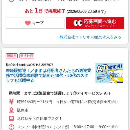
1
あと
日
で掲載終了
(2026/08/09 23:59まで)
応募画面へ進む
キープ
かんたん3ステップ！
株式会社コトリオ
の他の求人をみる
阪南市
派遣社員
株式会社kotrio /●OS-H2-2067976
女
未経験歓迎！／まずは利用者さんたちの送迎業
ド
務で活躍◎未経験で始めた40代・50代のスタ
活
ッフも活躍中☆
ル
自
尾崎駅｜まずは送迎業務で活躍しよう◎デイサービスSTAFF
役
時給1550円〜2187円 ＜日払い有/週払い有/交通費全支給(ガソリ
阪南市
尾崎駅から自転車でスグ！
＜シフト制/休憩1h＞ シフト例 ・8:00〜17:00 ・9:00〜18:00 