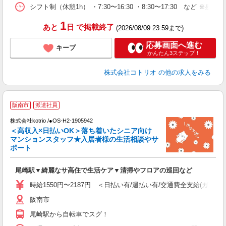
シフト制（休憩1h） ・7:30〜16:30 ・8:30〜17:30 など ※残
1
あと
日
で掲載終了
(2026/08/09 23:59まで)
応募画面へ進む
キープ
かんたん3ステップ！
株式会社コトリオ
の他の求人をみる
【
阪南市
派遣社員
株式会社kotrio /●OS-H2-1905942
女
＜高収入×日払いOK＞落ち着いたシニア向け
ド
マンションスタッフ★入居者様の生活相談やサ
活
ポート
ル
自
尾崎駅▼綺麗なサ高住で生活ケア▼清掃やフロアの巡回など
役
時給1550円〜2187円 ＜日払い有/週払い有/交通費全支給(ガソリ
阪南市
尾崎駅から自転車でスグ！