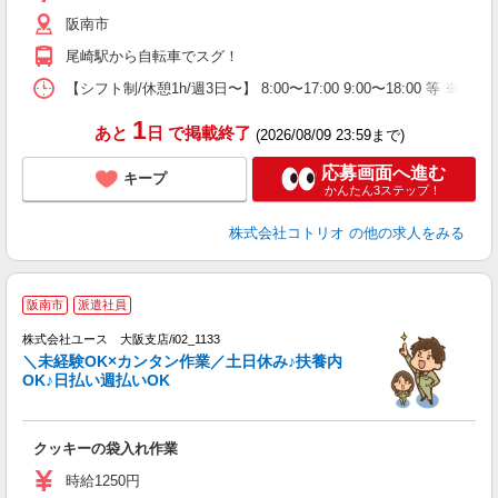
役
阪南市
尾崎駅から自転車でスグ！
【シフト制/休憩1h/週3日〜】 8:00〜17:00 9:00〜18:00 等 ※残業
1
あと
日
で掲載終了
(2026/08/09 23:59まで)
応募画面へ進む
キープ
かんたん3ステップ！
株式会社コトリオ
の他の求人をみる
阪南市
派遣社員
♪
株式会社ユース 大阪支店/i02_1133
点
＼未経験OK×カンタン作業／土日休み♪扶養内
未
OK♪日払い週払いOK
ダ
通
宅
クッキーの袋入れ作業
時給1250円