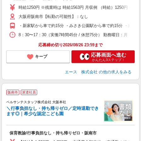
時給1250円 ※残業時は 時給1563円 月収例 （時給）1250円 × 
大阪府阪南市【転勤の可能性】：なし
・新家駅から車で約15分 ・みさき公園駅から車で約15分 ・紀伊駅
8：30〜17：30（実働7時間45分 / 休憩75分） 勤務曜日：月・火
応募締め切り2026/08/26 23:59まで
応募画面へ進む
キープ
かんたん3ステップ！
エース 株式会社
の他の求人をみる
阪南市
派遣社員
ベルサンテスタッフ株式会社 大阪本社
＼行事負担なし・持ち帰りゼロ／定時退勤でき
ます◎｜希少な認定こども園
を
保育教諭/行事負担なし・持ち帰りゼロ・阪南市
入
卒