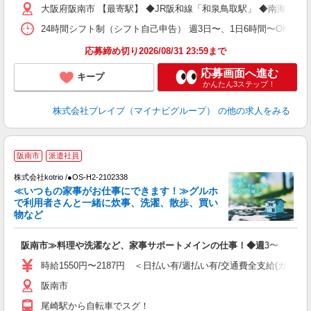
大阪府阪南市 【最寄駅】 ◆JR阪和線「和泉鳥取駅」 ◆南海本
O
24時間シフト制（シフト自己申告） 週3日〜、1日6時間〜OK 【勤務
応募締め切り2026/08/31 23:59まで
応募画面へ進む
キープ
かんたん3ステップ！
株式会社ブレイブ（マイナビグループ）
の他の求人をみる
阪南市
派遣社員
株式会社kotrio /●OS-H2-2102338
女
≪いつもの家事がお仕事にできます！≫グルホ
ド
で利用者さんと一緒に炊事、洗濯、散歩、買い
活
物など
ル
自
阪南市≫料理や洗濯など、家事サポートメインの仕事！◆週3〜
役
時給1550円〜2187円 ＜日払い有/週払い有/交通費全支給(ガソリ
阪南市
尾崎駅から自転車でスグ！