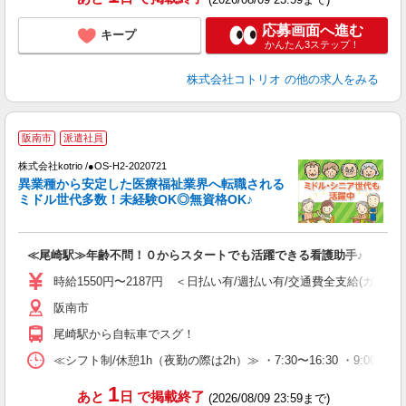
応募画面へ進む
キープ
かんたん3ステップ！
株式会社コトリオ
の他の求人をみる
阪南市
派遣社員
募
株式会社kotrio /●OS-H2-2020721
女
異業種から安定した医療福祉業界へ転職される
ド
ミドル世代多数！未経験OK◎無資格OK♪
活
ル
自
≪尾崎駅≫年齢不問！０からスタートでも活躍できる看護助手♪
役
時給1550円〜2187円 ＜日払い有/週払い有/交通費全支給(ガソリ
阪南市
尾崎駅から自転車でスグ！
≪シフト制/休憩1h（夜勤の際は2h）≫ ・7:30〜16:30 ・9:00〜18
1
あと
日
で掲載終了
(2026/08/09 23:59まで)