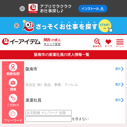
関西
の求人
▼エリア変更
阪南市の派遣社員の求人情報一覧
阪南市
選択
勤務地/駅
未設定
例）食品、事務、アパレル
選択
職種
派遣社員
選択
こだわり
を含まない
フリーワード