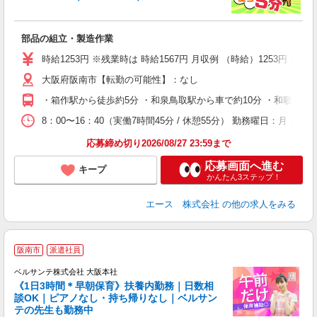
げ
バ
部品の組立・製造作業
時給1253円 ※残業時は 時給1567円 月収例 （時給）1253円 × 
大阪府阪南市【転勤の可能性】：なし
・箱作駅から徒歩約5分 ・和泉鳥取駅から車で約10分 ・和歌山大
8：00〜16：40（実働7時間45分 / 休憩55分） 勤務曜日：月・火
応募締め切り2026/08/27 23:59まで
応募画面へ進む
キープ
かんたん3ステップ！
エース 株式会社
の他の求人をみる
阪南市
派遣社員
仕
ベルサンテ株式会社 大阪本社
《1日3時間＊早朝保育》扶養内勤務｜日数相
談OK｜ピアノなし・持ち帰りなし｜ベルサン
テの先生も勤務中