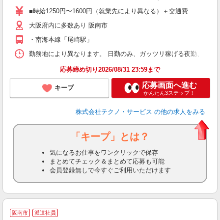
ア
■時給1250円〜1600円（就業先により異なる）＋交通費
の
大阪府内に多数あり 阪南市
・南海本線「尾崎駅」
勤務地により異なります。 日勤のみ、ガッツリ稼げる夜勤、シフトによる交
応募締め切り2026/08/31 23:59まで
応募画面へ進む
キープ
かんたん3ステップ！
株式会社テクノ・サービス
の他の求人をみる
「キープ」とは？
気になるお仕事をワンクリックで保存
まとめてチェック＆まとめて応募も可能
会員登録無しで今すぐご利用いただけます
阪南市
派遣社員