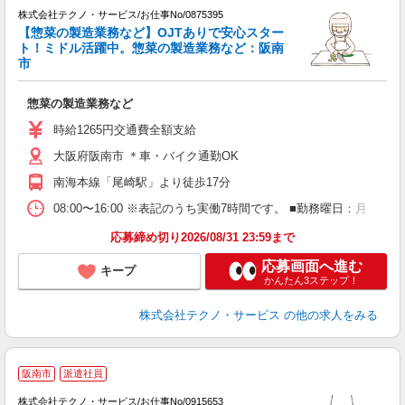
株式会社テクノ・サービス/お仕事No/0875395
【惣菜の製造業務など】OJTありで安心スター
ト！ミドル活躍中。惣菜の製造業務など：阪南
市
合
惣菜の製造業務など
履
ミ
時給1265円交通費全額支給
O
大阪府阪南市 ＊車・バイク通勤OK
南海本線「尾崎駅」より徒歩17分
08:00〜16:00 ※表記のうち実働7時間です。 ■勤務曜日：月
応募締め切り2026/08/31 23:59まで
応募画面へ進む
キープ
かんたん3ステップ！
株式会社テクノ・サービス
の他の求人をみる
阪南市
派遣社員
株式会社テクノ・サービス/お仕事No/0915653