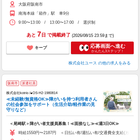
大阪府阪南市
南海本線「箱作」駅 車9分
9:00〜13:00 / 13:00〜17:00 / 選択制
7
あと
日
で掲載終了
(2026/08/15 23:59まで)
応募画面へ進む
キープ
かんたん3ステップ！
株式会社ユース
の他の求人をみる
阪南市
派遣社員
仕
株式会社kotrio /●OS-H2-1980814
女
≪未経験/無資格OK≫障がいを持つ利用者さん
ド
の社会参加をサポート（生活介助/軽作業の見
活
守りなど）
ル
自
＜尾崎駅＞障がい者支援員募集！≪面接なし≫≪週3日OK≫
役
時給1550円〜2187円 ＜日払い有/週払い有/交通費全支給(ガソリ