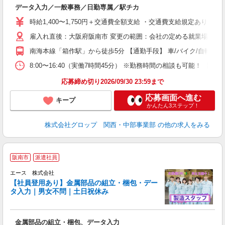
履
データ入力／一般事務／日勤専属／駅チカ
卒
（
時給1,400〜1,750円＋交通費全額支給 ・交通費支給規定あり ・実
ル
雇入れ直後：大阪府阪南市 変更の範囲：会社の定める就業場所
O
財
南海本線「箱作駅」から徒歩5分 【通勤手段】 車/バイク/自転車/
8:00〜16:40（実働7時間45分） ※勤務時間の相談も可能！
応募締め切り2026/09/30 23:59まで
応募画面へ進む
キープ
かんたん3ステップ！
株式会社グロップ 関西・中部事業部
の他の求人をみる
＼
阪南市
派遣社員
未
勤
エース 株式会社
た
【社員登用あり】金属部品の組立・梱包・デー
即
タ入力｜男女不問｜土日祝休み
ド
バ
金属部品の組立・梱包、データ入力