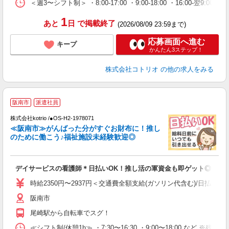
＜週3〜シフト制＞ ・8:00-17:00 ・9:00-18:00 ・16:00-
1
あと
日
で掲載終了
(2026/08/09 23:59まで)
応募画面へ進む
キープ
かんたん3ステップ！
株式会社コトリオ
の他の求人をみる
阪南市
派遣社員
代
株式会社kotrio /●OS-H2-1978071
女
≪阪南市≫がんばった分がすぐお財布に！推し
ド
のために働こう♪福祉施設未経験歓迎◎
活
ル
自
デイサービスの看護師＊日払いOK！推し活の軍資金も即ゲット◎
役
時給2350円〜2937円＜交通費全額支給(ガソリン代含む)/日払い可
阪南市
尾崎駅から自転車でスグ！
≪シフト制/休憩1h≫ ・7:30〜16:30 ・9:00〜18:00 など ※残業