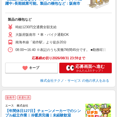
躍中♪長期就業可能。製品の梱包など：阪南市
ス
製品の梱包など
履
ミ
時給1230円交通費全額支給
O
大阪府阪南市 ＊車・バイク通勤OK
南海本線「箱作駅」より徒歩20分
08:00〜16:40 ※表記のうち実働7時間45分です。 ■勤務曜日
応募締め切り2026/08/31 23:59まで
応募画面へ進む
キープ
かんたん3ステップ！
株式会社テクノ・サービス
の他の求人をみる
【
阪南市
派遣社員
暖
【
エース 株式会社
職
【年間休日127日】チェーンメーカーでのシン
エ
プル組立作業｜冷暖房完備｜未経験歓迎