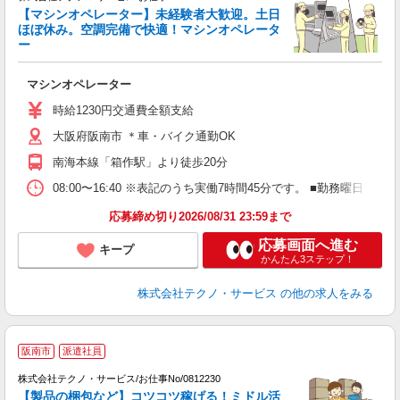
人
【マシンオペレーター】未経験者大歓迎。土日
ほぼ休み。空調完備で快適！マシンオペレータ
ー
ー
ー
マシンオペレーター
履
週
時給1230円交通費全額支給
大阪府阪南市 ＊車・バイク通勤OK
南海本線「箱作駅」より徒歩20分
08:00〜16:40 ※表記のうち実働7時間45分です。 ■勤務曜日
応募締め切り2026/08/31 23:59まで
応募画面へ進む
キープ
かんたん3ステップ！
株式会社テクノ・サービス
の他の求人をみる
阪南市
派遣社員
（
株式会社テクノ・サービス/お仕事No/0812230
【製品の梱包など】コツコツ稼げる！ミドル活