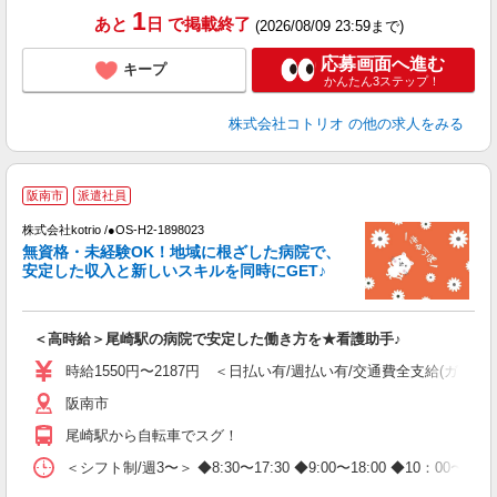
1
あと
日
で掲載終了
(2026/08/09 23:59まで)
応募画面へ進む
キープ
かんたん3ステップ！
株式会社コトリオ
の他の求人をみる
2
阪南市
派遣社員
株式会社kotrio /●OS-H2-1898023
女
無資格・未経験OK！地域に根ざした病院で、
ド
安定した収入と新しいスキルを同時にGET♪
活
ル
自
＜高時給＞尾崎駅の病院で安定した働き方を★看護助手♪
役
時給1550円〜2187円 ＜日払い有/週払い有/交通費全支給(ガソリ
阪南市
尾崎駅から自転車でスグ！
＜シフト制/週3〜＞ ◆8:30〜17:30 ◆9:00〜18:00 ◆10：00〜1