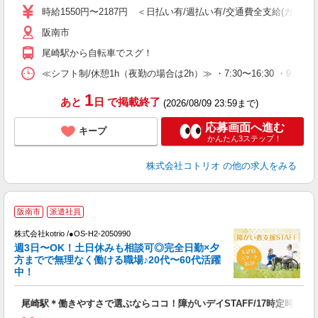
役
時給1550円〜2187円 ＜日払い有/週払い有/交通費全支給(ガソリ
阪南市
尾崎駅から自転車でスグ！
≪シフト制/休憩1h（夜勤の場合は2h）≫ ・7:30〜16:30 ・9:0
1
あと
日
で掲載終了
(2026/08/09 23:59まで)
応募画面へ進む
キープ
かんたん3ステップ！
株式会社コトリオ
の他の求人をみる
阪南市
派遣社員
は
株式会社kotrio /●OS-H2-2050990
女
週3日〜OK！土日休みも相談可◎完全日勤×夕
ド
方までで無理なく働ける職場♪20代〜60代活躍
活
中！
ル
自
尾崎駅＊働きやすさで選ぶならココ！障がいデイSTAFF/17時定時