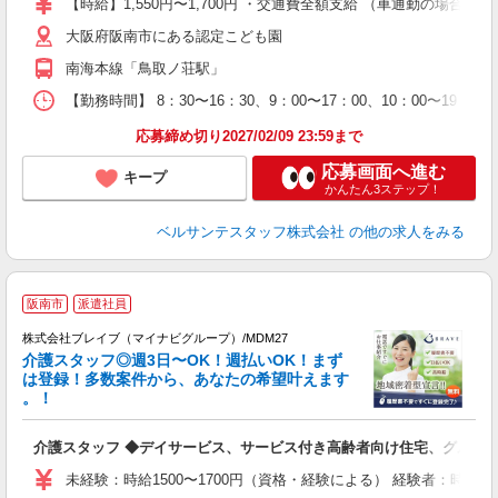
【時給】1,550円〜1,700円 ・交通費全額支給 （車通勤の場合
ク
大阪府阪南市にある認定こども園
0
間
南海本線「鳥取ノ荘駅」
O
有
【勤務時間】 8：30〜16：30、9：00〜17：00、10：00〜1
り 
応募締め切り2027/02/09 23:59まで
応募画面へ進む
キープ
かんたん3ステップ！
ベルサンテスタッフ株式会社
の他の求人をみる
阪南市
派遣社員
株式会社ブレイブ（マイナビグループ）/MDM27
介護スタッフ◎週3日〜OK！週払いOK！まず
は登録！多数案件から、あなたの希望叶えます
。！
ト
介護スタッフ ◆デイサービス、サービス付き高齢者向け住宅、グルー
入
ー
未経験：時給1500〜1700円（資格・経験による） 経験者：時給1
代