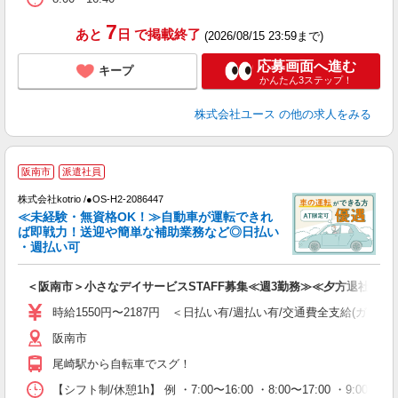
7
あと
日
で掲載終了
(2026/08/15 23:59まで)
応募画面へ進む
キープ
かんたん3ステップ！
株式会社ユース
の他の求人をみる
阪南市
派遣社員
す
株式会社kotrio /●OS-H2-2086447
女
≪未経験・無資格OK！≫自動車が運転できれ
ド
ば即戦力！送迎や簡単な補助業務など◎日払い
活
・週払い可
ル
自
＜阪南市＞小さなデイサービスSTAFF募集≪週3勤務≫≪夕方退社≫
役
時給1550円〜2187円 ＜日払い有/週払い有/交通費全支給(ガソリ
阪南市
尾崎駅から自転車でスグ！
【シフト制/休憩1h】 例 ・7:00〜16:00 ・8:00〜17:00 ・9:00〜