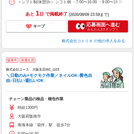
＜シフト制/休憩1h＞ シフト例 ・7:00〜16:00 ・9:00〜18:00 
1
あと
日
で掲載終了
(2026/08/09 23:59まで)
応募画面へ進む
キープ
かんたん3ステップ！
株式会社コトリオ
の他の求人をみる
阪南市
派遣社員
♪
株式会社ユース 大阪支店/i02_1103
点
＼日勤のみ×モクモク作業／ネイルOK♪髪色自
未
由♪日払い週払いOK
ダ
内
チェーン製品の検品・梱包作業
時給1300円
大阪府阪南市
南海本線「箱作」駅 徒歩7分
8:00〜16:40