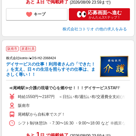
1
あと
日
で掲載終了
(2026/08/09 23:59まで)
応募画面へ進む
キープ
かんたん3ステップ！
株式会社コトリオ
の他の求人をみる
2
阪南市
派遣社員
株式会社kotrio /●OS-H2-2068424
女
デイサービスの仕事！利用者さんの「できた！
ド
」を支え、日々の生活を照らすその仕事は、ま
活
さしく尊い！！
ル
自
≪尾崎駅≫介護の現場で心を燃やせ！！！デイサービスSTAFF
役
時給1550円〜2187円 ＜日払い有/週払い有/交通費全支給(ガソリ
阪南市
尾崎駅から自転車でスグ！
シフト制/休憩1h ・7:30〜16:30 ・9:00〜18:00 など ※残業なし 
1
あと
日
で掲載終了
(2026/08/09 23:59まで)