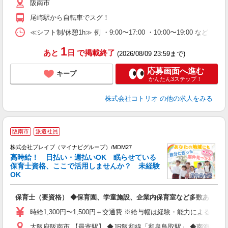
阪南市
尾崎駅から自転車でスグ！
≪シフト制/休憩1h≫ 例 ・9:00〜17:00 ・10:00〜19:00 など 
1
あと
日
で掲載終了
(2026/08/09 23:59まで)
応募画面へ進む
キープ
かんたん3ステップ！
株式会社コトリオ
の他の求人をみる
阪南市
派遣社員
株式会社ブレイブ（マイナビグループ）/MDM27
高時給！ 日払い・週払いOK 眠らせている
保育士資格、ここで活用しませんか？ 未経験
OK
■
N
保育士（要資格） ◆保育園、学童施設、企業内保育室など多数あり
フ
シ
時給1,300円〜1,500円＋交通費 ※給与幅は経験・能力による 
大阪府阪南市 【最寄駅】 ◆JR阪和線「和泉鳥取駅」 ◆南海本