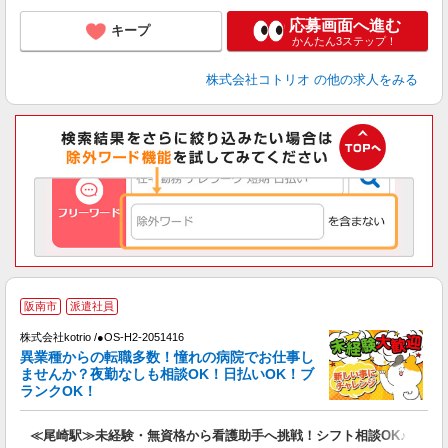
応募画面へ進む
キープ
かんたん3ステップ！
株式会社コトリオ
の他の求人をみる
2
阪南市
派遣社員
株式会社kotrio /●OS-H2-2051416
女
異業種からの転職多数！憧れの病院でお仕事し
ド
ませんか？夜勤なしも相談OK！日払いOK！ブ
活
ランクOK！
ル
自
≪尾崎駅≫未経験・無資格から看護助手へ挑戦！シフト相談OK♪