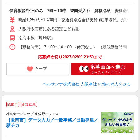
い
入
保育教諭/平日のみ 7時〜10時 登園受入れ 資格必須 資格必須
り
主
時給1,350円~1,400円＋交通費別途全額支給 (駐車場代、ガソ
中
大阪府阪南市にある認定こども園
祝
制
南海本線「尾崎駅」
K
W.
【勤務時間】 7：00〜10：00 （休憩なし） （最低勤務時間：3
応募締め切り2027/02/09 23:59まで
応募画面へ進む
キープ
かんたん3ステップ！
ベルサンテ株式会社 大阪本社
の他の求人をみる
阪南市
派遣社員
株式会社グロップ 泉佐野オフィス
［阪南市］データ入力／一般事務／日勤専属／
駅
駅チカ
や