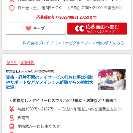
月〜金（土） 週3日〜OK！ 【日勤】7:30〜21:00 ※実働8時間
応募締め切り2026/08/31 23:59まで
応募画面へ進む
キープ
かんたん3ステップ！
株式会社ブレイブ（マイナビグループ）
の他の求人をみる
2
阪南市
派遣社員
株式会社kotrio /●OS-H2-2094091
女
資格・経験不問のデイサービス◎お仕事は補助
ド
やサポートなどがメイン！未経験からの挑戦大
活
歓迎♪
ル
自
＜面接なし＞デイサービスでリハビリ補助・送迎など＊阪南市
役
時給1550円〜2187円 ＜日払い有/週払い有/交通費全支給(ガソリ
阪南市
尾崎駅から自転車でスグ！