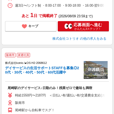
週3日〜/シフト制 ・8:00-17:00 ・9:00-18:00 ・16:00-翌
1
あと
日
で掲載終了
(2026/08/09 23:59まで)
応募画面へ進む
キープ
かんたん3ステップ！
株式会社コトリオ
の他の求人をみる
阪南市
派遣社員
株式会社kotrio /●OS-H2-2068612
デイサービスの生活サポートSTAFFを募集◎2
女
0代・30代・40代・50代・60代活躍中
ド
活
ル
尾崎駅のデイサービス♪日勤のみ！残業ゼロで趣味も満喫
自
時給1550円〜2187円 ＜日払い有/週払い有/交通費全支給(ガソリ
役
阪南市
尾崎駅から自転車でスグ！