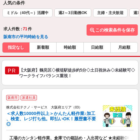
人気の条件
ミドル（40代～）活躍中
週2～3日勤務OK
主婦・主夫歓迎
週1
求人件数 :
71
件
この検索条件を保存
阪南市の平均時給を見る
指定なし
新着順
時給順
日給順
月給順
【大阪府】鶴見区◇横堤駅徒歩約5分◇土日祝休み◇未経験可◇
PR
ワークライフバランス重視！
≪
阪南市
派遣社員
株式会社テクノ・サービス 大阪府エリア（03）
＜求人数10000件以上＞かんたん軽作業♪加工
、検査、レジ打ち他。即払いOK！履歴書不要
◎
お
工場のカンタン軽作業、倉庫での箱詰め・入出荷など ★未経験OKのお
未