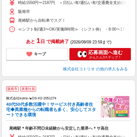
役
時給1550円〜2187円 ＜日払い有/週払い有/交通費全支給(ガソリ
阪南市
尾崎駅から自転車でスグ！
≪シフト制/週3〜OK/実働8時間≫ （シフト例） ・8:00〜17:00
1
あと
日
で掲載終了
(2026/08/09 23:59まで)
応募画面へ進む
キープ
かんたん3ステップ！
株式会社コトリオ
の他の求人をみる
阪南市
派遣社員
株式会社kotrio /●OS-H2-2051274
女
40代50代多数活躍中！サービス付き高齢者住
ド
宅◆異業種からの転職者も多く、安心してスタ
活
ートできる環境
ル
自
尾崎駅＊年齢不問◎未経験から安定した業界へ＊サ高住
役