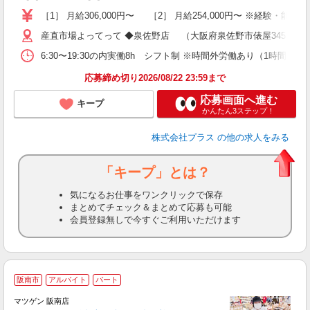
朝
［1］ 月給306,000円〜 ［2］ 月給254,000円〜 ※経験・
産直市場よってって ◆泉佐野店 （大阪府泉佐野市俵屋345） ◆阪
6:30〜19:30の内実働8h シフト制 ※時間外労働あり（1時間程度
応募締め切り2026/08/22 23:59まで
応募画面へ進む
キープ
かんたん3ステップ！
株式会社プラス
の他の求人をみる
「キープ」とは？
気になるお仕事をワンクリックで保存
まとめてチェック＆まとめて応募も可能
会員登録無しで今すぐご利用いただけます
阪南市
アルバイト
パート
マツゲン 阪南店