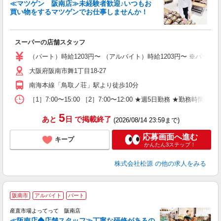
≪マツゲン 阪南店≫未経験者歓迎♪いつもお
買い物をするマツゲンでお仕事しませんか！
校
入
リ
スーパーの店舗スタッフ
養
（パート）時給1203円〜 （アルバイト）時給1203円〜 ※パート
大阪府阪南市舞1丁目18-27
南海本線「鳥取ノ荘」駅より徒歩10分
［1］7:00〜15:00 ［2］7:00〜12:00 ★週5日勤務 ★勤務時間
5
あと
日
で掲載終了
(2026/08/14 23:59まで)
応募画面へ進む
キープ
かんたん3ステップ！
株式会社松源
の他の求人をみる
阪南市
アルバイト
パート
産直市場よってって 阪南店
≪阪南店◆店舗スタッフ≫丁寧な研修があるの