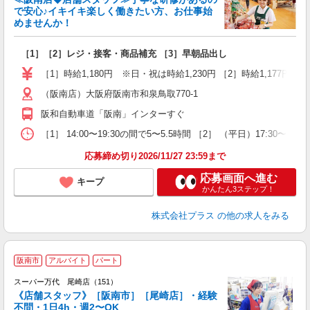
で安心♪イキイキ楽しく働きたい方、お仕事始
山
めませんか！
い
［1］［2］レジ・接客・商品補充 ［3］早朝品出し
［1］時給1,180円 ※日・祝は時給1,230円 ［2］時給1,177円 ［
（阪南店）大阪府阪南市和泉鳥取770-1
阪和自動車道「阪南」インターすぐ
［1］ 14:00〜19:30の間で5〜5.5時間 ［2］ （平日）17:30〜
応募締め切り2026/11/27 23:59まで
応募画面へ進む
キープ
かんたん3ステップ！
株式会社プラス
の他の求人をみる
阪南市
アルバイト
パート
スーパー万代 尾崎店（151）
《店舗スタッフ》［阪南市］［尾崎店］・経験
不問・1日4h・週2〜OK