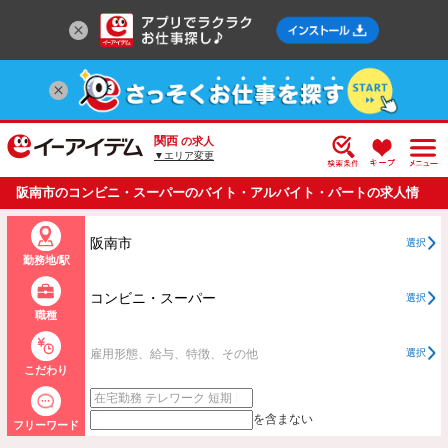
関西
の求人
▼エリア変更
阪南市のコンビニ・スーパーのバイト・アルバイト・パートの求人情
報一覧
阪南市
選択
勤務地/駅
コンビニ・スーパー
選択
職種
雇用形態、給与、特徴、その他
選択
こだわり
を含まない
フリーワード