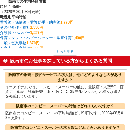
阪南市の平均時給情報
時給 1,456円
（2026年08月03日更新）
職種別平均時給
看護師・保健師・看護助手・助産師
1,779円
その他介護・福祉
1,550円
介護職・ヘルパー
1,537円
保育スタッフ・ベビーシッター・学童保育
1,400円
一般・営業事務
1,370円
保育士・保育補助
1,350円
もっと見る
製造・組立・加工
1,311円
ヘルプデスク・ユーザーサポート
1,300円
阪南市のお仕事を探している方からよくある質問
入出庫・商品管理・検品・検査
1,288円
梱包・仕分け・ピッキング
1,283円
阪南市の他の職種の平均時給を見る
阪南市の販売・接客サービスの求人は、他にどのようなものがあり
ますか？
イーアイデムでは、コンビニ・スーパーの他に、量販店・大型SC・百
貨店、食品・試食販売、本・DVD・CD販売/レンタルなど様々な求人
を掲載しています。
阪南市のコンビニ・スーパーの時給はどれくらいですか？
阪南市のコンビニ・スーパーの平均時給は1,191円です（2026年08月0
3日更新）。
阪南市のコンビニ・スーパーの求人数はどれくらいありますか？