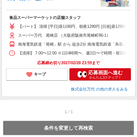
く
入
食品スーパーマーケットの店舗スタッフ
活
（
【パート】 清掃 [平日]昼1190円、朝夜1290円 [日祝]昼1290円、朝
シ
スーパー万代 尾崎店 （大阪府阪南市尾崎町86-1）
務
南海電気鉄道「尾崎」駅 から 徒歩2分 南海電気鉄道「鳥取ノ荘」駅
【清掃】 7:00〜12:00 ※1日4時間〜、週2日〜で時間・曜日相談O
応募締め切り2027/02/28 23:59まで
応募画面へ進む
キープ
かんたん3ステップ！
株式会社万代
の他の求人をみる
1／1
条件を変更して再検索