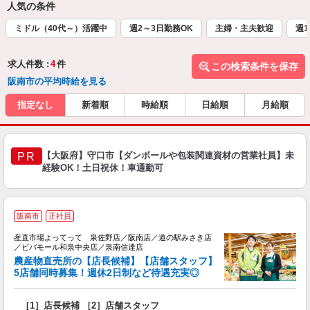
人気の条件
ミドル（40代～）活躍中
週2～3日勤務OK
主婦・主夫歓迎
週1
求人件数 :
4
件
この検索条件を保存
阪南市の平均時給を見る
指定なし
新着順
時給順
日給順
月給順
【大阪府】守口市【ダンボールや包装関連資材の営業社員】未
PR
経験OK！土日祝休！車通勤可
阪南市
正社員
産直市場よってって 泉佐野店／阪南店／道の駅みさき店
／ビバモール和泉中央店／泉南信達店
農産物直売所の【店長候補】【店舗スタッフ】
5店舗同時募集！週休2日制など待遇充実◎
運
［1］店長候補 ［2］店舗スタッフ
未