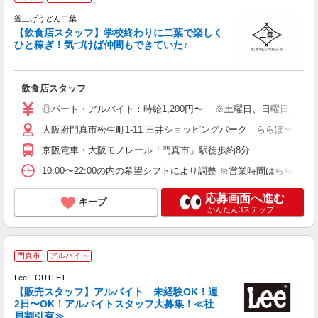
い
釜上げうどん二葉
【飲食店スタッフ】学校終わりに二葉で楽しく
学
ひと稼ぎ！気づけば仲間もできていた♪
履
タ
が
飲食店スタッフ
方
◎パート・アルバイト：時給1,200円〜 ※土曜日、日曜日、祝日は1
大阪府門真市松生町1-11 三井ショッピングパーク ららぽーと門
京阪電車・大阪モノレール「門真市」駅徒歩約8分
10:00〜22:00の内の希望シフトにより調整 ※営業時間はらら
応募画面へ進む
キープ
かんたん3ステップ！
門真市
アルバイト
Lee OUTLET
し
【販売スタッフ】アルバイト 未経験OK！週
未
2日〜OK！アルバイトスタッフ大募集！≪社
が
員割引有≫