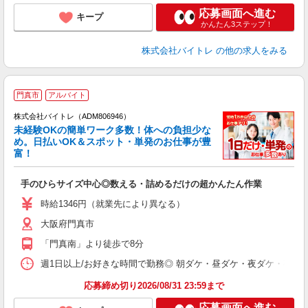
応募画面へ進む
キープ
かんたん3ステップ！
株式会社バイトレ
の他の求人をみる
門真市
アルバイト
株式会社バイトレ（ADM806946）
未経験OKの簡単ワーク多数！体への負担少な
め。日払いOK＆スポット・単発のお仕事が豊
富！
ス
ロ
手のひらサイズ中心◎数える・詰めるだけの超かんたん作業
即
活
時給1346円（就業先により異なる）
（
大阪府門真市
短
K
「門真南」より徒歩で8分
日
髪
週1日以上/お好きな時間で勤務◎ 朝ダケ・昼ダケ・夜ダケ・夜勤など、 ご自
応募締め切り2026/08/31 23:59まで
応募画面へ進む