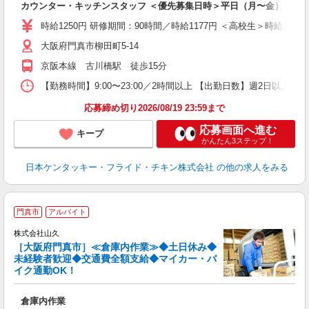
カウンター・キッチンスタッフ ＜優先募集日時＞平日（月〜金） 11:00〜
未
ダ
時給1250円 研修期間：90時間／時給1177円 ＜高校生＞時給1200
昇
大阪府門真市柳田町5-14
上
補
京阪本線 古川橋駅 徒歩15分
【勤務時間】9:00〜23:00／2時間以上 【出勤日数】週2日以
応募締め切り2026/08/19 23:59まで
応募画面へ進む
キープ
かんたん3ステップ！
日本ケンタッキー・フライド・チキン株式会社
の他の求人をみる
門真市
アルバイト
株式会社山久
り
［大阪府門真市］≪倉庫内作業≫◆土日休み◆
未経験者歓迎◆交通費全額支給◆マイカー・バ
イク通勤OK！
倉庫内作業