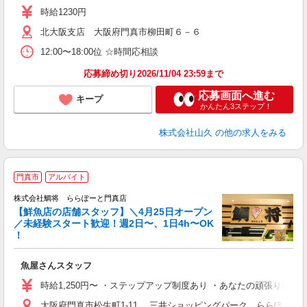
時給1230円
北大阪支店 大阪府門真市柳田町６－６
12:00〜18:00位 ☆時間応相談
応募締め切り2026/11/04 23:59まで
応募画面へ進む
キープ
かんたん3ステップ！
株式会社山久
の他の求人をみる
門真市
アルバイト
魚
株式会社鯛将 ららぽーと門真店
【鮮魚店の店舗スタッフ】＼4月25日オープン
齢
／未経験スタート歓迎！週2日〜、1日4h〜OK
！
を
魚屋さんスタッフ
未
プ
時給1,250円〜 ・ステップアップ制度あり ・あなたの頑張りは昇
大阪府門真市松生町1-11 三井ショッピングパーク ららぽーと門