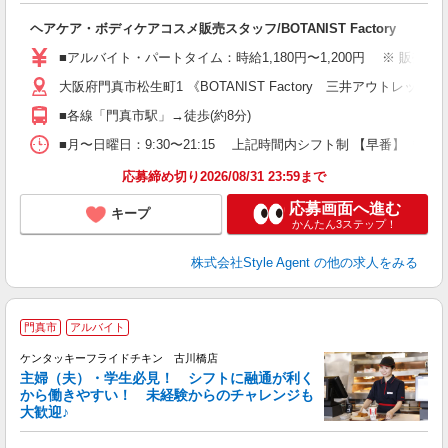
【
入
ヘアケア・ボディケアコスメ販売スタッフ/BOTANIST Factory
歓
リ
■アルバイト・パートタイム：時給1,180円〜1,200円 ※ 販売
土
大阪府門真市松生町1 《BOTANIST Factory 三井アウトレッ
イ
め
■各線「門真市駅」→徒歩(約8分)
与
■月〜日曜日：9:30〜21:15 上記時間内シフト制 【早番】 ＊ 9:30〜17
応募締め切り2026/08/31 23:59まで
応募画面へ進む
キープ
かんたん3ステップ！
株式会社Style Agent
の他の求人をみる
門真市
アルバイト
ケンタッキーフライドチキン 古川橋店
主婦（夫）・学生必見！ シフトに融通が利く
から働きやすい！ 未経験からのチャレンジも
大歓迎♪
見