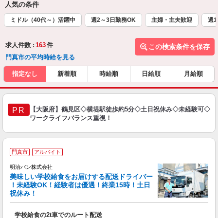
人気の条件
ミドル（40代～）活躍中
週2～3日勤務OK
主婦・主夫歓迎
週1
求人件数 :
163
件
この検索条件を保存
門真市の平均時給を見る
指定なし
新着順
時給順
日給順
月給順
【大阪府】鶴見区◇横堤駅徒歩約5分◇土日祝休み◇未経験可◇
PR
ワークライフバランス重視！
門真市
アルバイト
明治パン株式会社
美味しい学校給食をお届けする配送ドライバー
問
！未経験OK！経験者は優遇！終業15時！土日
祝休み！
支
学校給食の2t車でのルート配送
未