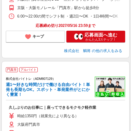
京阪・大阪モノレール「門真市」駅から徒歩8分
6:00〜22:00の間でシフト制 ・週2日〜OK ・1日4時間〜OK ・扶養内
応募締め切り2027/05/16 23:59まで
応募画面へ進む
キープ
かんたん3ステップ！
株式会社 鯛将
の他の求人をみる
門真市
アルバイト
株式会社バイトレ（ADM807129）
週1〜好きな時間だけで働ける自由バイト！単
発も長期もOK。スポット・単発案件がとにか
も
く豊富！
気
久しぶりのお仕事に｜座ってできるモクモク軽作業
即
活
時給1350円（就業先により異なる）
（
大阪府門真市
短
K