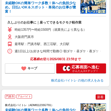
未経験OKの簡単ワーク多数！体への負担少な
め。日払いOK＆スポット・単発のお仕事が豊
富！
ス
ロ
久しぶりのお仕事に｜座ってできるモクモク軽作業
即
活
時給1357円〜時給1500円（就業先により異なる）
（
短
大阪府門真市
K
最寄駅：門真市駅、西三荘駅、大日駅
日
髪
週1日以上/お好きな時間で勤務◎ 朝ダケ・昼ダケ・夜ダケ・夜勤など、 ご自
応募締め切り2026/08/31 23:59まで
応募画面へ進む
キープ
かんたん3ステップ！
株式会社バイトレ
の他の求人をみる
門真市
アルバイト
新着
株式会社バイトレ（ADM811233GT91）
未経験OKの簡単ワーク多数！体への負担少な