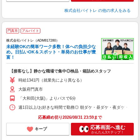
株式会社バイトレ
の他の求人をみる
門真市
アルバイト
株式会社バイトレ（ADM817280）
未経験OKの簡単ワーク多数！体への負担少な
め。日払いOK＆スポット・単発のお仕事が豊
富！
ス
ロ
【接客なし】静かな職場で集中◎検品・箱詰めスタッフ
即
活
時給1341円（就業先により異なる）
（
大阪府門真市
短
K
「大和田(大阪)」よりバスで6分
日
髪
週1日以上/お好きな時間で勤務◎ 朝ダケ・昼ダケ・夜ダケ・夜勤など、 ご自
応募締め切り2026/08/31 23:59まで
応募画面へ進む
キープ
かんたん3ステップ！