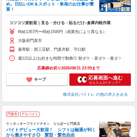
め。日払いOK＆スポット・単発のお仕事が豊
富！
ス
ロ
コツコツ派歓迎｜見る・分ける・貼るだけ♪倉庫内軽作業
即
活
時給1357円〜時給1500円（就業先により異なる）
（
短
大阪府門真市
K
最寄駅：西三荘駅、門真市駅、守口駅
日
髪
週1日以上/お好きな時間で勤務◎ 朝ダケ・昼ダケ・夜ダケ・夜勤など、 ご自
応募締め切り2026/08/31 23:59まで
応募画面へ進む
キープ
かんたん3ステップ！
株式会社バイトレ
の他の求人をみる
門真市
アルバイト
ケンタッキーフライドチキン ららぽーと門真店
バイトデビュー大歓迎！ シフトは融通が利く
から働きやすさ◎ 髪型・髪色自由