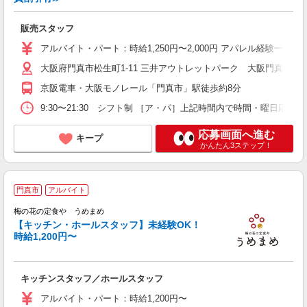
販売スタッフ
アルバイト・パート：時給1,250円〜2,000円 アパレル経験一年以上：時
大阪府門真市松生町1-11 三井アウトレットパーク 大阪門真
京阪電車・大阪モノレール「門真市」駅徒歩約8分
9:30〜21:30 シフト制 ［ア・パ］上記時間内で時間・曜日応相談
応募画面へ進む
キープ
かんたん3ステップ！
2
門真市
アルバイト
梅の花の定食や うめまめ
未
【キッチン・ホールスタッフ】未経験OK！
（
時給1,200円〜
通
キッチンスタッフ／ホールスタッフ
アルバイト・パート：時給1,200円〜