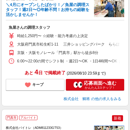
＼4月にオープンしたばかり！／魚屋の調理ス
タッフ！週2日〜◎年齢不問！お持ちの経験を
く
活かしませんか！
な
魚屋さんの調理スタッフ
経
以
時給1,250円〜 ☆経験・能力考慮の上決定
費
大阪府門真市松生町1-11 三井ショッピングパーク ららぽーと門
京阪・大阪モノレール「門真市」駅から徒歩8分
6:00〜22:00の間でシフト制 ・週2日〜OK ・1日4時間〜O
4
あと
日
で掲載終了
(2026/08/10 23:59まで)
応募画面へ進む
キープ
かんたん3ステップ！
株式会社 鯛将
の他の求人をみる
門真市
アルバイト
新着
株式会社バイトレ（ADM811233GT53）