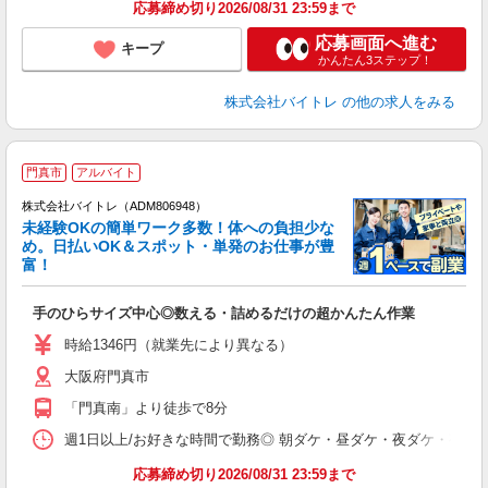
応募締め切り2026/08/31 23:59まで
応募画面へ進む
キープ
かんたん3ステップ！
株式会社バイトレ
の他の求人をみる
門真市
アルバイト
株式会社バイトレ（ADM806948）
未経験OKの簡単ワーク多数！体への負担少な
め。日払いOK＆スポット・単発のお仕事が豊
富！
ス
ロ
手のひらサイズ中心◎数える・詰めるだけの超かんたん作業
即
活
時給1346円（就業先により異なる）
（
大阪府門真市
短
K
「門真南」より徒歩で8分
日
髪
週1日以上/お好きな時間で勤務◎ 朝ダケ・昼ダケ・夜ダケ・夜勤など、 ご自
応募締め切り2026/08/31 23:59まで