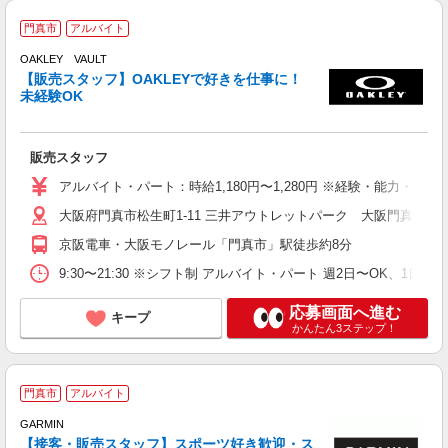
ト
門真市
アルバイト
OAKLEY VAULT
【販売スタッフ】OAKLEYで好きを仕事に！
未経験OK
ど
販売スタッフ
週
アルバイト・パート：時給1,180円〜1,280円 ※経験・能力・語
昼
大阪府門真市松生町1-11 三井アウトレットパーク 大阪門真
勤
会
京阪電車・大阪モノレール「門真市」駅徒歩約8分
9:30〜21:30 ※シフト制 アルバイト・パート 週2日〜OK、
応募画面へ進む
キープ
かんたん3ステップ！
★
門真市
アルバイト
GARMIN
【接客・販売スタッフ】スポーツ好き歓迎・ス