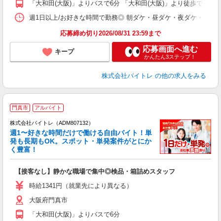
「大和田(大阪)」よりバスで6分 「大和田(大阪)」より徒歩で20分
日
髪
週1日以上/お好きな時間で勤務◎ 朝ダケ・昼ダケ・夜ダケ・夜勤など、 ご自
応募締め切り2026/08/31 23:59まで
応募画面へ進む
キープ
かんたん3ステップ！
株式会社バイトレ
の他の求人をみる
門真市
アルバイト
株式会社バイトレ（ADM807132）
週1〜好きな時間だけで働ける自由バイト！単
発も長期もOK。スポット・単発案件がとにか
も
く豊富！
気
【接客なし】静かな職場で集中◎検品・箱詰めスタッフ
即
活
時給1341円（就業先により異なる）
（
大阪府門真市
短
K
「大和田(大阪)」よりバスで6分
日