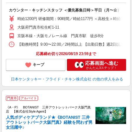
見
カウンター・キッチンスタッフ ＜優先募集日時＞平日（月〜金） 9:00〜
未
ダ
時給1200円 研修期間：90時間／時給1177円 ＜高校生＞時給1200
昇
大阪府門真市松生町1-11
上
補
京阪本線・大阪モノレール線 門真市駅 徒歩8分
【勤務時間】9:00〜22:00／2時間以上 【出勤日数】週2日以
応募締め切り2026/08/19 23:59まで
応募画面へ進む
キープ
かんたん3ステップ！
日本ケンタッキー・フライド・チキン株式会社
の他の求人をみる
B
門真市
アルバイト
《A・P》 BOTANIST 三井アウトレットパーク大阪門真
店 【株式会社Style Agent】
人気ボディケアブランド★《BOTANIST 三井
アウトレットパーク大阪門真》経験を問わず男
女活躍中♪