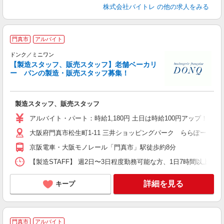
株式会社バイトレ
の他の求人をみる
門真市
アルバイト
ドンク／ミニワン
【製造スタッフ、販売スタッフ】老舗ベーカリ
ー パンの製造・販売スタッフ募集！
ち
製造スタッフ、販売スタッフ
未
～
アルバイト・パート：時給1,180円 土日は時給100円アップ！ 研修:1
典
大阪府門真市松生町1-11 三井ショッピングパーク ららぽーと門
京阪電車・大阪モノレール「門真市」駅徒歩約8分
【製造STAFF】 週2日〜3日程度勤務可能な方、1日7時間以上勤務可能な方 
詳細を見る
キープ
門真市
アルバイト