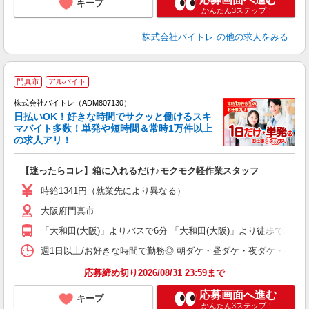
キープ
かんたん3ステップ！
株式会社バイトレ
の他の求人をみる
門真市
アルバイト
株式会社バイトレ（ADM807130）
く
日払いOK！好きな時間でサクッと働けるスキ
マバイト多数！単発や短時間＆常時1万件以上
☆
の求人アリ！
験
【迷ったらコレ】箱に入れるだけ♪モクモク軽作業スタッフ
即
活
時給1341円（就業先により異なる）
（
大阪府門真市
短
K
「大和田(大阪)」よりバスで6分 「大和田(大阪)」より徒歩で20分
日
髪
週1日以上/お好きな時間で勤務◎ 朝ダケ・昼ダケ・夜ダケ・夜勤など、 ご自
応募締め切り2026/08/31 23:59まで
応募画面へ進む
キープ
かんたん3ステップ！