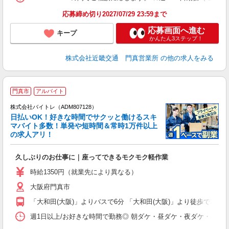
応募締め切り2027/07/29 23:59まで
応募画面へ進む
キープ
かんたん3ステップ！
株式会社近畿交通 門真営業所
の他の求人をみる
門真市
アルバイト
株式会社バイトレ（ADM807128）
く
日払いOK！好きな時間でサクッと働けるスキ
マバイト多数！単発や短時間＆常時1万件以上
☆
の求人アリ！
験
久しぶりのお仕事に｜座ってできるモクモク軽作業
即
活
時給1350円（就業先により異なる）
（
大阪府門真市
短
K
「大和田(大阪)」よりバスで6分 「大和田(大阪)」より徒歩で20分
日
髪
週1日以上/お好きな時間で勤務◎ 朝ダケ・昼ダケ・夜ダケ・夜勤など、 ご自