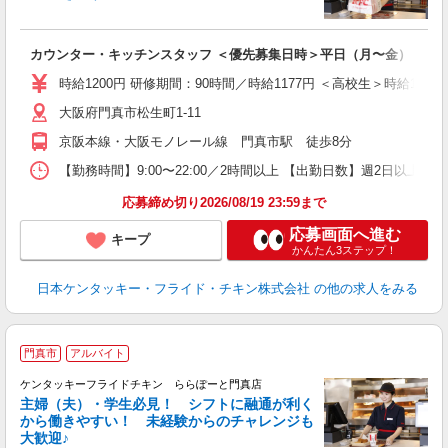
立
カウンター・キッチンスタッフ ＜優先募集日時＞平日（月〜金） 9:00〜
未
ダ
時給1200円 研修期間：90時間／時給1177円 ＜高校生＞時給1200
昇
大阪府門真市松生町1-11
上
補
京阪本線・大阪モノレール線 門真市駅 徒歩8分
【勤務時間】9:00〜22:00／2時間以上 【出勤日数】週2日以
応募締め切り2026/08/19 23:59まで
応募画面へ進む
キープ
かんたん3ステップ！
日本ケンタッキー・フライド・チキン株式会社
の他の求人をみる
門真市
アルバイト
ケンタッキーフライドチキン ららぽーと門真店
主婦（夫）・学生必見！ シフトに融通が利く
から働きやすい！ 未経験からのチャレンジも
大歓迎♪