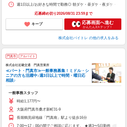
髪
週1日以上/お好きな時間で勤務◎ 朝ダケ・昼ダケ・夜ダケ・夜勤など、 ご自
応募締め切り2026/08/31 23:59まで
応募画面へ進む
キープ
かんたん3ステップ！
株式会社バイトレ
の他の求人をみる
門真市
アルバイト
株式会社近畿交通 門真営業所
≪パート・門真市≫一般事務募集！ミドル・シ
ニアの方も活躍中♪週3日以上で時間・曜日応
相談♪
す
一般事務スタッフ
時給1,177円〜
大阪府門真市桑才新町31-9
長堀鶴見緑地線「門真南」駅より徒歩16分
7:00〜17：00の間でご相談に応じます。 ★週3〜5日勤務（曜日