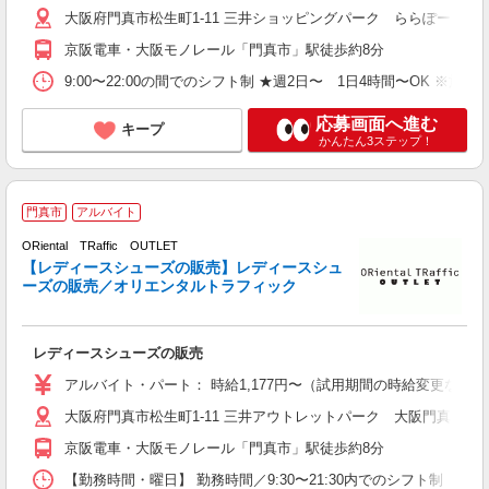
大阪府門真市松生町1-11 三井ショッピングパーク ららぽーと門
京阪電車・大阪モノレール「門真市」駅徒歩約8分
9:00〜22:00の間でのシフト制 ★週2日〜 1日4時間〜OK ※
応募画面へ進む
キープ
かんたん3ステップ！
門真市
アルバイト
ネ
ORiental TRaffic OUTLET
未
【レディースシューズの販売】レディースシュ
自
ーズの販売／オリエンタルトラフィック
レディースシューズの販売
アルバイト・パート： 時給1,177円〜（試用期間の時給変更なし）
大阪府門真市松生町1-11 三井アウトレットパーク 大阪門真
京阪電車・大阪モノレール「門真市」駅徒歩約8分
【勤務時間・曜日】 勤務時間／9:30〜21:30内でのシフト制 （ア