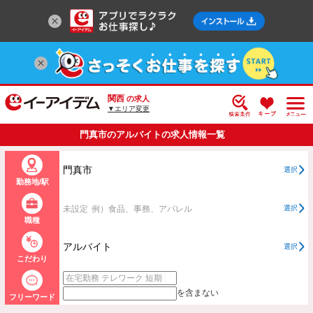
関西
の求人
▼エリア変更
門真市のアルバイトの求人情報一覧
門真市
選択
勤務地/駅
未設定
例）食品、事務、アパレル
選択
職種
アルバイト
選択
こだわり
を含まない
フリーワード