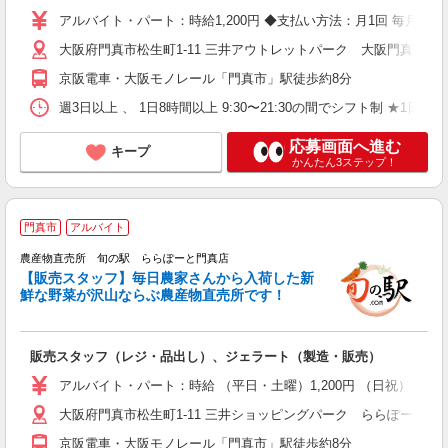
アルバイト・パート：時給1,200円 ◆支払い方法：月1回 毎月末日締
大阪府門真市松生町1-11 三井アウトレットパーク 大阪門真
京阪電車・大阪モノレール「門真市」駅徒歩約8分
週3日以上 、 1日8時間以上 9:30〜21:30の間でシフト制 ★
応募画面へ進む
キープ
かんたん3ステップ！
門真市
アルバイト
農産物直売所 旬の駅 ららぽーと門真店
活
【販売スタッフ】毎日農家さんから入荷した新
鮮な野菜が沢山ならぶ農産物直売所です！
引
販売スタッフ（レジ・品出し）、ジェラート（製造・販売）
未
日
アルバイト・パート：時給 （平日・土曜）1,200円 （日祝）1,250
自
大阪府門真市松生町1-11 三井ショッピングパーク ららぽーと門
交
京阪電車・大阪モノレール「門真市」駅徒歩約8分