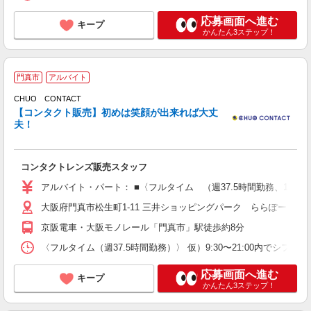
応募画面へ進む
キープ
かんたん3ステップ！
門真市
アルバイト
CHUO CONTACT
【コンタクト販売】初めは笑顔が出来れば大丈
夫！
す
未
コンタクトレンズ販売スタッフ
内
アルバイト・パート： ■〈フルタイム （週37.5時間勤務、1日7.5
大阪府門真市松生町1-11 三井ショッピングパーク ららぽーと門
京阪電車・大阪モノレール「門真市」駅徒歩約8分
〈フルタイム（週37.5時間勤務）〉 仮）9:30〜21:00内でシ
応募画面へ進む
キープ
かんたん3ステップ！