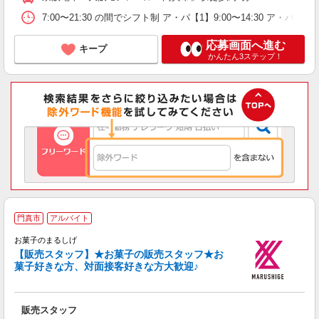
7:00〜21:30 の間でシフト制 ア・パ【1】9:00〜14:30 ア・パ【
応募画面へ進む
キープ
かんたん3ステップ！
門真市
アルバイト
お菓子のまるしげ
【販売スタッフ】★お菓子の販売スタッフ★お
菓子好きな方、対面接客好きな方大歓迎♪
返
販売スタッフ
未