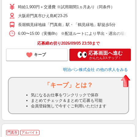
（
時給1,900円＋交通費 ※試用期間1ヵ月あり（同条件）
勤
大阪府門真市ひえ島町23-25
り
長堀鶴見緑地線「門真南」駅・「鶴見緑地」駅徒歩5分
6:00〜15:00（実働8h） ※配送ルートにより早出・遅出の場合あり
応募締め切り2026/09/05 23:59まで
応募画面へ進む
キープ
かんたん3ステップ！
明治パン株式会社
の他の求人をみる
「キープ」とは？
気になるお仕事をワンクリックで保存
まとめてチェック＆まとめて応募も可能
会員登録無しで今すぐご利用いただけます
門真市
アルバイト