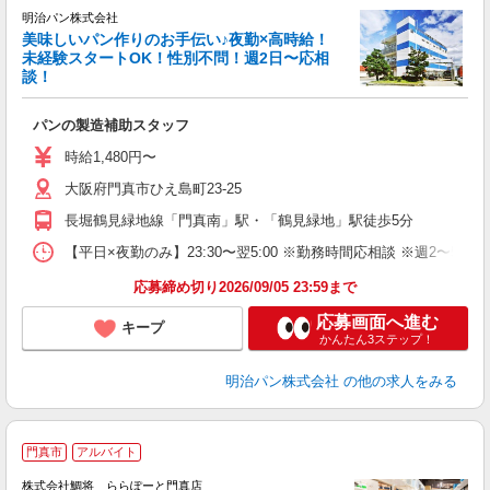
明治パン株式会社
美味しいパン作りのお手伝い♪夜勤×高時給！
★
未経験スタートOK！性別不問！週2日〜応相
談！
現
入
パンの製造補助スタッフ
土
の
時給1,480円〜
業
大阪府門真市ひえ島町23-25
長堀鶴見緑地線「門真南」駅・「鶴見緑地」駅徒歩5分
【平日×夜勤のみ】23:30〜翌5:00 ※勤務時間応相談 ※週2
応募締め切り2026/09/05 23:59まで
応募画面へ進む
キープ
かんたん3ステップ！
明治パン株式会社
の他の求人をみる
今
門真市
アルバイト
株式会社鯛将 ららぽーと門真店