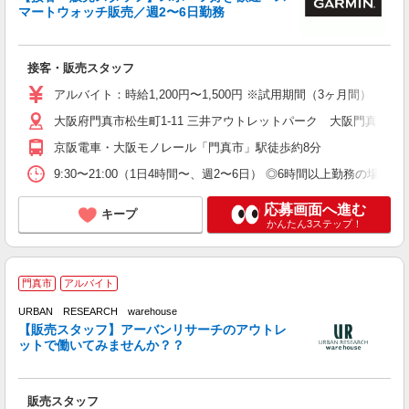
マートウォッチ販売／週2〜6日勤務
の
接客・販売スタッフ
由
アルバイト：時給1,200円〜1,500円 ※試用期間（3ヶ月間）
O
大阪府門真市松生町1-11 三井アウトレットパーク 大阪門真
京阪電車・大阪モノレール「門真市」駅徒歩約8分
9:30〜21:00（1日4時間〜、週2〜6日） ◎6時間以上勤務の場合
応募画面へ進む
キープ
かんたん3ステップ！
2
門真市
アルバイト
URBAN RESEARCH warehouse
友
【販売スタッフ】アーバンリサーチのアウトレ
主
ットで働いてみませんか？？
髪
り
販売スタッフ