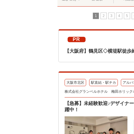
1
2
3
4
5
PR
【大阪府】鶴見区◇横堤駅徒歩
大阪市北区
駅直結・駅チカ
アルバ
株式会社グランベルホテル 梅田ホリック
【急募】未経験歓迎♪デザイナー
躍中！