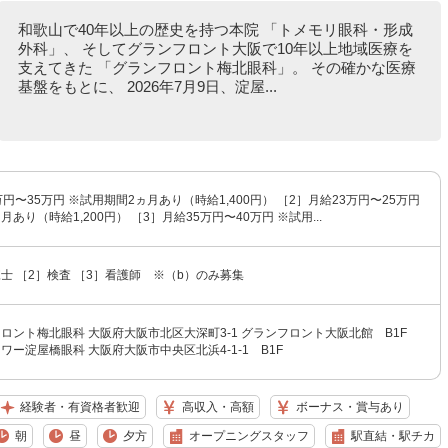
和歌山で40年以上の歴史を持つ本院 「トメモリ眼科・形成
外科」、 そしてグランフロント大阪で10年以上地域医療を
支えてきた 「グランフロント梅北眼科」。 その確かな医療
基盤をもとに、 2026年7月9日、淀屋...
万円〜35万円 ※試用期間2ヵ月あり（時給1,400円） ［2］月給23万円〜25万円
あり（時給1,200円） ［3］月給35万円〜40万円 ※試用...
士 ［2］検査 ［3］看護師 ※（b）のみ募集
ロント梅北眼科 大阪府大阪市北区大深町3-1 グランフロント大阪北館 B1F
ワー淀屋橋眼科 大阪府大阪市中央区北浜4-1-1 B1F
経験者・有資格者歓迎
高収入・高額
ボーナス・賞与あり
朝
昼
夕方
オープニングスタッフ
駅直結・駅チカ