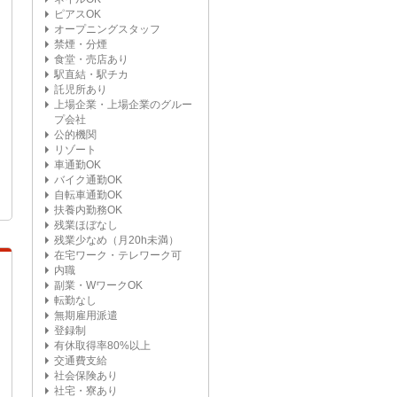
ピアスOK
オープニングスタッフ
禁煙・分煙
食堂・売店あり
駅直結・駅チカ
託児所あり
上場企業・上場企業のグルー
プ会社
公的機関
リゾート
車通勤OK
バイク通勤OK
自転車通勤OK
扶養内勤務OK
残業ほぼなし
残業少なめ（月20h未満）
在宅ワーク・テレワーク可
内職
副業・WワークOK
転勤なし
無期雇用派遣
登録制
有休取得率80%以上
交通費支給
社会保険あり
社宅・寮あり