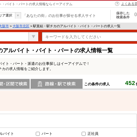
よくある
イト・バイト・パートの求人情報ならイーアイデム
保存した
0
リア選択
「あなたの街」のお仕事が探せる求人サイト
検索条件
大阪市
>
大阪市北区
> 駅直結・駅チカのアルバイト・バイト・パートの求人一覧
のアルバイト・バイト・パートの求人情報一覧
バイト・パート・派遣のお仕事探しはイーアイデムで！
チカの求人情報をご紹介します。
452
この条件の求人
間で検索
路線・駅・駅で検索
ルバイト
パート
正社員