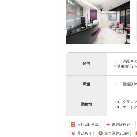
［1］月給30
給与
※試用期間2ヵ月
職種
［1］視能訓練
（a）グランフ
勤務地
（b）ゲートタ
入社日応相談
未経験歓迎
昇給あり
完全週休2日制