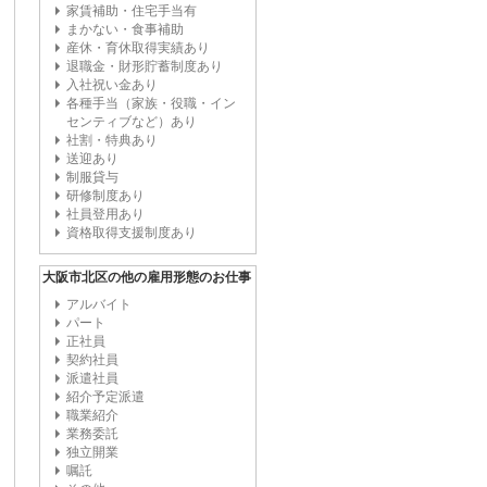
家賃補助・住宅手当有
まかない・食事補助
産休・育休取得実績あり
退職金・財形貯蓄制度あり
入社祝い金あり
各種手当（家族・役職・イン
センティブなど）あり
社割・特典あり
送迎あり
制服貸与
研修制度あり
社員登用あり
資格取得支援制度あり
大阪市北区の他の雇用形態のお仕事
アルバイト
パート
正社員
契約社員
派遣社員
紹介予定派遣
職業紹介
業務委託
独立開業
嘱託