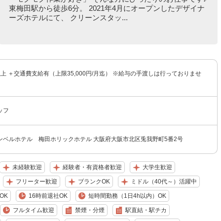
東梅田駅から徒歩6分。 2021年4月にオープンしたデザイナ
ーズホテルにて、 クリーンスタッ...
円以上 ＋交通費支給有（上限35,000円/月迄） ※給与の手渡しは行っておりませ
ッフ
ンベルホテル 梅田ホリックホテル 大阪府大阪市北区兎我野町5番2号
未経験歓迎
経験者・有資格者歓迎
大学生歓迎
フリーター歓迎
ブランクOK
ミドル（40代～）活躍中
OK
16時前退社OK
短時間勤務（1日4h以内）OK
フルタイム歓迎
禁煙・分煙
駅直結・駅チカ