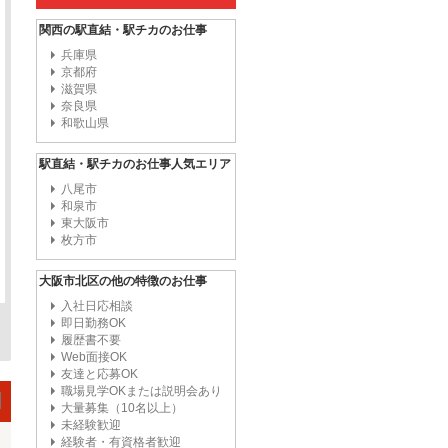
関西の駅直結・駅チカのお仕事
兵庫県
京都府
滋賀県
奈良県
和歌山県
駅直結・駅チカのお仕事人気エリア
八尾市
和泉市
東大阪市
枚方市
大阪市北区の他の特徴のお仕事
入社日応相談
即日勤務OK
履歴書不要
Web面接OK
友達と応募OK
職場見学OKまたは説明会あり
大量募集（10名以上）
未経験歓迎
経験者・有資格者歓迎