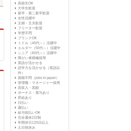
高校生OK
大学生歓迎
新卒・第二新卒歓迎
女性活躍中
主婦・主夫歓迎
フリーター歓迎
学歴不問
ブランクOK
ミドル（40代～）活躍中
エルダー（50代～）活躍中
シニア（60代～）活躍中
障がい者積極採用
英語が活かせる
語学力を活かせる（英語以
外）
国籍不問（jobs in japan）
管理職・マネージャー採用
高収入・高額
ボーナス・賞与あり
昇給あり
日払い
週払い
給与前払いOK
完全週休2日制
年間休日120日以上
土日祝休み