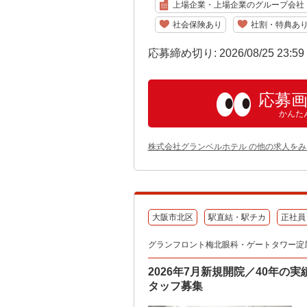
上場企業・上場企業のグループ会社
社会保険あり
社割・特典あ
応募締め切り: 2026/08/25 23:5
応募
かんた
株式会社グランベルホテル の他の求人をみ
大阪市北区
駅直結・駅チカ
正社員
グランフロント梅北眼科・ゲートタワー淀
2026年7月新規開院／40年
タッフ募集