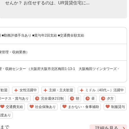
せんか？ お任せするのは、UR賃貸住宅に...
0円 ■勤務評価手当あり ■賞与年2回支給 ■交通費全額支給
譲管理・収納業務）
・収納センター （大阪府大阪市北区梅田1-13-1 大阪梅田ツインタワーズ・
者歓迎
女性活躍中
主婦・主夫歓迎
ミドル（40代～）活躍中
ボーナス・賞与あり
完全週休2日制
朝
昼
夕方
交通費支給
社会保険あり
まかない・食事補助
制服貸与
制度あり
9 まで
詳細を見る