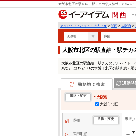
大阪市北区の駅直結・駅チカの求人情報 | アルバ
エ
関西
アルバイト・バイト・求人TOP
>
関西
>
大阪府
>
勤務地
職種
大阪市北区の駅直結・駅チカ
大阪市北区の駅直結・駅チカのアルバイト・
あなたにぴったりの大阪市北区の駅直結・駅
勤務地で検索
通勤時間・区
選択・変更
大阪府
大阪市北区
未選択
選択・変更
職種
ア
雇用形態