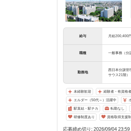
給与
月給200,40
職種
一般事務（分
西日本分譲管理
勤務地
サウス21階）
未経験歓迎
経験者・有資格
エルダー（50代～）活躍中
駅直結・駅チカ
転勤なし
研修制度あり
資格取得支援
応募締め切り: 2026/09/04 23:5