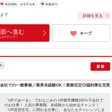
家賃補助・住宅手当有
制服貸与
9 まで
詳細を見る
画面へ進む
キープ
ん3ステップ！
員
新着
理会社での一般事務／業界未経験OK！業務安定◎福利厚生充実
「URであーる♪」でおなじみの UR都市機構100％子会社で
のお仕事！ 人気の事務職、未経験から始めるチャンス！
「UR賃貸住宅」に関わる仕事に、 あなたもチャレンジしま