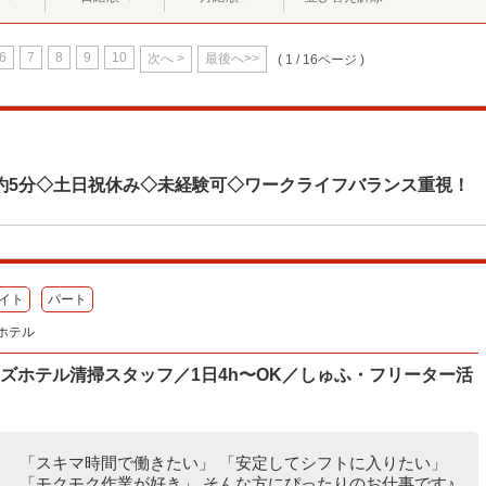
6
7
8
9
10
次へ >
最後へ>>
( 1 / 16ページ )
約5分◇土日祝休み◇未経験可◇ワークライフバランス重視！
イト
パート
ホテル
ズホテル清掃スタッフ／1日4h〜OK／しゅふ・フリーター活
「スキマ時間で働きたい」 「安定してシフトに入りたい」
「モクモク作業が好き」 そんな方にぴったりのお仕事です♪