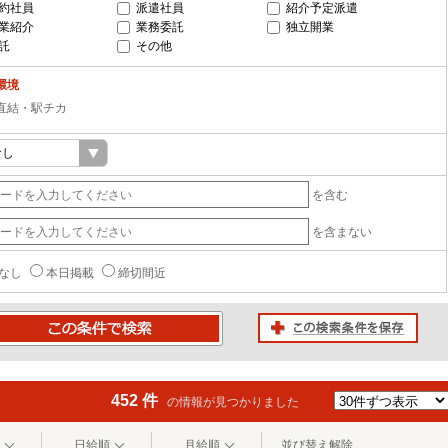
約社員
派遣社員
紹介予定派遣
業紹介
業務委託
独立開業
託
その他
環境
直結・駅チカ
を含む
を含まない
なし
本日掲載
締切間近
この検索条件を保存
条件で検索
452 件
の情報が見つかりました
日給順
月給順
並び替え解除