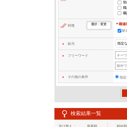
契
職
嘱
職場
選択・変更
特徴
駅
給与
フリーワード
その他の条件
指定
この
検索結果一覧
並び替え ：
新着順
時給順