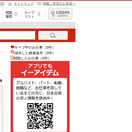
質問
サイトマップ
掲載ご希望のお客様へ
閲覧
キープ
0
0
履歴
リスト
ログイン
キープ中のお仕事（0件）
保存した検索条件（
0
件）
閲覧したお仕事（0件）
件