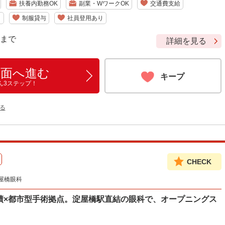
扶養内勤務OK
副業・WワークOK
交通費支給
り
制服貸与
社員登用あり
9 まで
詳細を見る
画面へ進む
キープ
ん3ステップ！
る
CHECK
屋橋眼科
の実績×都市型手術拠点。淀屋橋駅直結の眼科で、オープニングス