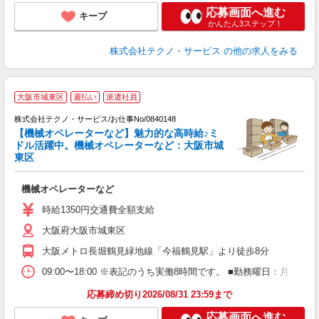
応募画面へ進む
キープ
かんたん3ステップ！
株式会社テクノ・サービス
の他の求人をみる
大阪市城東区
週払い
派遣社員
計
株式会社テクノ・サービス/お仕事No/0840148
歩
【機械オペレーターなど】魅力的な高時給♪ミ
ドル活躍中。機械オペレーターなど：大阪市城
東区
グ
機械オペレーターなど
履
ミ
時給1350円交通費全額支給
大阪府大阪市城東区
大阪メトロ長堀鶴見緑地線「今福鶴見駅」より徒歩8分
09:00〜18:00 ※表記のうち実働8時間です。 ■勤務曜日：月
応募締め切り2026/08/31 23:59まで
応募画面へ進む