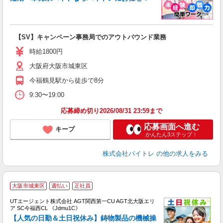
い
【SV】キャンペーン事務局でのアウトバウンド業務
即
活
時給1800円
（
大阪府大阪市城東区
煙
今福鶴見駅から徒歩で8分
9:30〜19:00
応募締め切り2026/08/31 23:59まで
応募画面へ進む
キープ
かんたん3ステップ！
株式会社バイトレ
の他の求人をみる
大阪市城東区
週払い
正社員
UTエージェント株式会社 AGT関西第一CU AGT北大阪エリ
ア SC今福西CL 《Jdmu1C》
【人気の日勤＆土日祝休み】鋳物製品の機械操