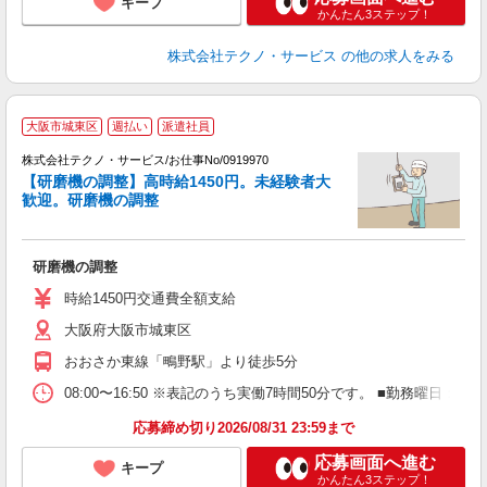
キープ
かんたん3ステップ！
株式会社テクノ・サービス
の他の求人をみる
大阪市城東区
週払い
派遣社員
株式会社テクノ・サービス/お仕事No/0919970
【研磨機の調整】高時給1450円。未経験者大
3
歓迎。研磨機の調整
れ
い
研磨機の調整
履
ミ
時給1450円交通費全額支給
売
大阪府大阪市城東区
おおさか東線「鴫野駅」より徒歩5分
08:00〜16:50 ※表記のうち実働7時間50分です。 ■勤務曜
応募締め切り2026/08/31 23:59まで
応募画面へ進む
キープ
かんたん3ステップ！