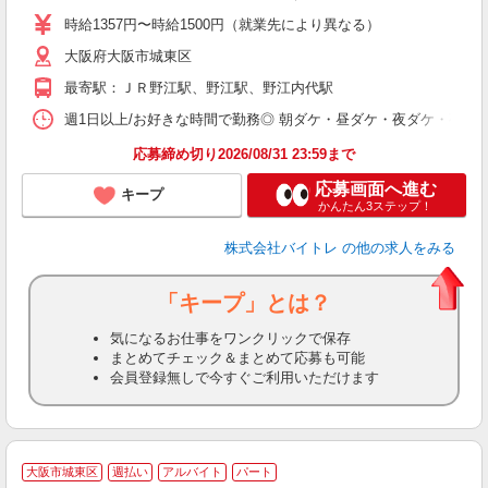
活
時給1357円〜時給1500円（就業先により異なる）
（
大阪府大阪市城東区
短
K
最寄駅：ＪＲ野江駅、野江駅、野江内代駅
日
髪
週1日以上/お好きな時間で勤務◎ 朝ダケ・昼ダケ・夜ダケ・夜勤など、 ご自
応募締め切り2026/08/31 23:59まで
応募画面へ進む
キープ
かんたん3ステップ！
株式会社バイトレ
の他の求人をみる
「キープ」とは？
気になるお仕事をワンクリックで保存
まとめてチェック＆まとめて応募も可能
会員登録無しで今すぐご利用いただけます
大阪市城東区
週払い
アルバイト
パート