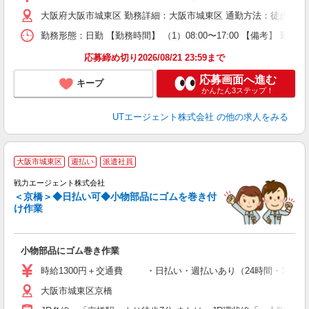
休
大阪府大阪市城東区 勤務詳細：大阪市城東区 通勤方法：徒歩/自転
場
通
勤務形態：日勤 【勤務時間】 （1）08:00〜17:00 【備考】 
り
応募締め切り2026/08/21 23:59まで
応募画面へ進む
キープ
かんたん3ステップ！
UTエージェント株式会社
の他の求人をみる
大阪市城東区
週払い
派遣社員
入
戦力エージェント株式会社
未
＜京橋＞◆日払い可◆小物部品にゴムを巻き付
活
け作業
日
O
小物部品にゴム巻き作業
取
時給1300円＋交通費 ・日払い・週払いあり（24時間・365日い
大阪市城東区京橋