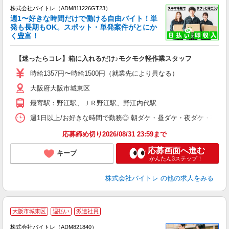
株式会社バイトレ（ADM811226GT23）
週1〜好きな時間だけで働ける自由バイト！単
発も長期もOK。スポット・単発案件がとにか
も
く豊富！
気
【迷ったらコレ】箱に入れるだけ♪モクモク軽作業スタッフ
即
活
時給1357円〜時給1500円（就業先により異なる）
（
大阪府大阪市城東区
短
K
最寄駅：野江駅、ＪＲ野江駅、野江内代駅
日
髪
週1日以上/お好きな時間で勤務◎ 朝ダケ・昼ダケ・夜ダケ・夜勤など、 ご自
応募締め切り2026/08/31 23:59まで
応募画面へ進む
キープ
かんたん3ステップ！
株式会社バイトレ
の他の求人をみる
大阪市城東区
週払い
派遣社員
ィ
株式会社バイトレ（ADM821840）