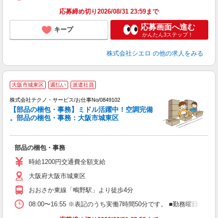
応募締め切り2026/08/31 23:59まで
応募画面へ進む
キープ
かんたん3ステップ！
株式会社シエロ
の他の求人をみる
大阪市城東区
週払い
派遣社員
株式会社テクノ・サービス/お仕事No/0849102
【部品の梱包・事務】ミドル活躍中！空調完備
。部品の梱包・事務：大阪市城東区
る
部品の梱包・事務
履
ラ
時給1200円交通費全額支給
O
大阪府大阪市城東区
り
おおさか東線「鴫野駅」より徒歩4分
08:00〜16:55 ※表記のうち実働7時間50分です。 ■勤務曜日