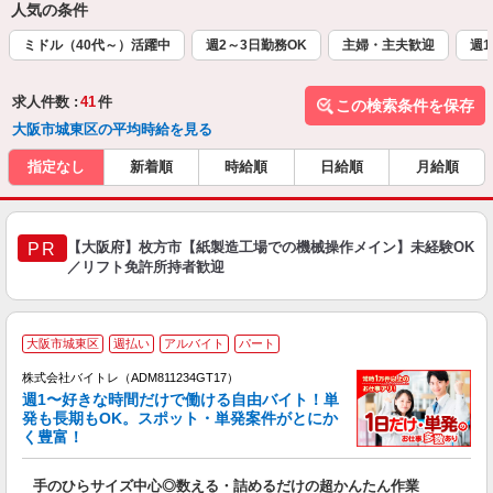
人気の条件
ミドル（40代～）活躍中
週2～3日勤務OK
主婦・主夫歓迎
週1
求人件数 :
41
件
この検索条件を保存
大阪市城東区の平均時給を見る
指定なし
新着順
時給順
日給順
月給順
【大阪府】枚方市【紙製造工場での機械操作メイン】未経験OK
PR
／リフト免許所持者歓迎
大阪市城東区
週払い
アルバイト
パート
株式会社バイトレ（ADM811234GT17）
週1〜好きな時間だけで働ける自由バイト！単
発も長期もOK。スポット・単発案件がとにか
も
く豊富！
気
手のひらサイズ中心◎数える・詰めるだけの超かんたん作業
即