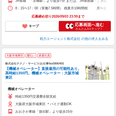
JR各線 「京橋駅」より徒歩7分 または、JR環状線「」大阪城公園
8：15〜17：00（実働7.5時間） 残業月10時間程 月〜金曜
応募締め切り2026/09/03 23:59まで
応募画面へ進む
キープ
かんたん3ステップ！
戦力エージェント株式会社
の他の求人をみる
大阪市城東区
週払い
派遣社員
株式会社テクノ・サービス/お仕事No/0890455
度
【機械オペレーター】直接雇用の可能性あり。
高時給1350円。機械オペレーター：大阪市城
東区
す
機械オペレーター
履
ミ
時給1350円交通費全額支給
通
大阪府大阪市城東区 ＊バイク通勤OK
おおさか東線「放出駅」より徒歩15分