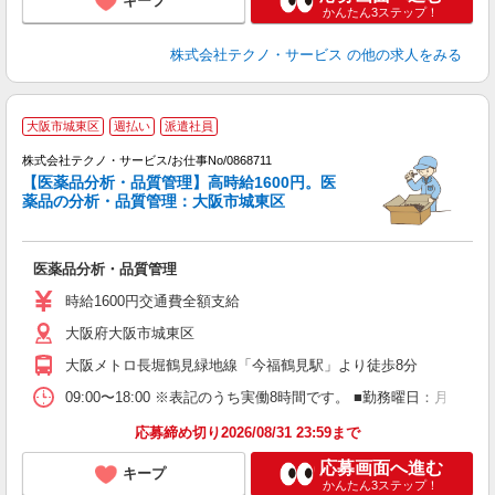
キープ
かんたん3ステップ！
株式会社テクノ・サービス
の他の求人をみる
大阪市城東区
週払い
派遣社員
株式会社テクノ・サービス/お仕事No/0868711
【医薬品分析・品質管理】高時給1600円。医
勤
薬品の分析・品質管理：大阪市城東区
が
医薬品分析・品質管理
履
ラ
時給1600円交通費全額支給
O
大阪府大阪市城東区
大阪メトロ長堀鶴見緑地線「今福鶴見駅」より徒歩8分
09:00〜18:00 ※表記のうち実働8時間です。 ■勤務曜日：月
応募締め切り2026/08/31 23:59まで
応募画面へ進む
キープ
かんたん3ステップ！