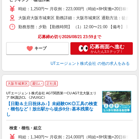
入
場
時給：1,250円〜 月収例：223,000円（時給×8H実働×20日稼働＋
タ
大阪府大阪市城東区 勤務詳細：大阪市城東区 通勤方法：徒歩/自転
休
場
勤務形態：夕勤 【勤務時間】 （1）12:00〜21:00 【備考】 
通
り
応募締め切り2026/08/21 23:59まで
応募画面へ進む
キープ
かんたん3ステップ！
UTエージェント株式会社
の他の求人をみる
大阪市城東区
週払い
正社員
UTエージェント株式会社 AGT関西第一CU AGT北大阪エリ
ア BK諏訪CL 《JVUX1C》
【日勤＆土日祝休み♪】未経験OK◎工具の検査
・梱包など！放出駅から徒歩9分♪基本残業な
し
る
入
検査・梱包・組立
場
タ
時給：1,340円〜 月収例：214,000円（時給×8H実働×20日稼働