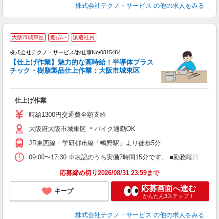
株式会社テクノ・サービス
の他の求人をみる
大阪市城東区
週払い
派遣社員
株式会社テクノ・サービス/お仕事No/0815484
【仕上げ作業】魅力的な高時給！半導体プラス
チック・樹脂製品仕上作業：大阪市城東区
ひ
仕上げ作業
履
ラ
時給1300円交通費全額支給
大阪府大阪市城東区 ＊バイク通勤OK
JR東西線・学研都市線「鴫野駅」より徒歩5分
09:00〜17:30 ※表記のうち実働7時間15分です。 ■勤務曜
応募締め切り2026/08/31 23:59まで
応募画面へ進む
キープ
かんたん3ステップ！
株式会社テクノ・サービス
の他の求人をみる