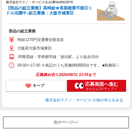
株式会社テクノ・サービス/お仕事No/0910678
意
【部品の組立業務】高時給★長期就業可能◎ミ
ドル活躍中♪組立業務：大阪市城東区
合
部品の組立業務
履
ミ
時給1270円交通費全額支給
大阪府大阪市城東区
JR東西線・学研都市線「放出駅」より徒歩10分
09:00〜17:00 ※表記のうち実働6時間50分です。 ■勤務曜
応募締め切り2026/08/31 23:59まで
応募画面へ進む
キープ
かんたん3ステップ！
株式会社テクノ・サービス
の他の求人をみる
次のページへ