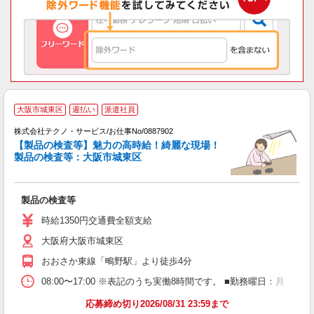
大阪市城東区
週払い
派遣社員
株式会社テクノ・サービス/お仕事No/0887902
【製品の検査等】魅力の高時給！綺麗な現場！
製品の検査等：大阪市城東区
は
製品の検査等
履
ミ
時給1350円交通費全額支給
売
大阪府大阪市城東区
おおさか東線「鴫野駅」より徒歩4分
08:00〜17:00 ※表記のうち実働8時間です。 ■勤務曜日：月
応募締め切り2026/08/31 23:59まで