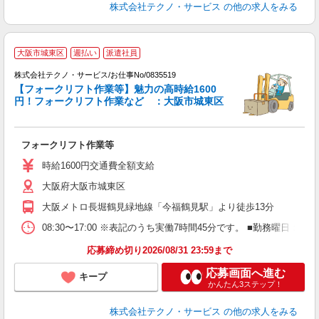
株式会社テクノ・サービス
の他の求人をみる
大阪市城東区
週払い
派遣社員
株式会社テクノ・サービス/お仕事No/0835519
【フォークリフト作業等】魅力の高時給1600
円！フォークリフト作業など ：大阪市城東区
タ
フォークリフト作業等
履
ラ
時給1600円交通費全額支給
O
大阪府大阪市城東区
援
大阪メトロ長堀鶴見緑地線「今福鶴見駅」より徒歩13分
08:30〜17:00 ※表記のうち実働7時間45分です。 ■勤務曜日
応募締め切り2026/08/31 23:59まで
応募画面へ進む
キープ
かんたん3ステップ！
株式会社テクノ・サービス
の他の求人をみる