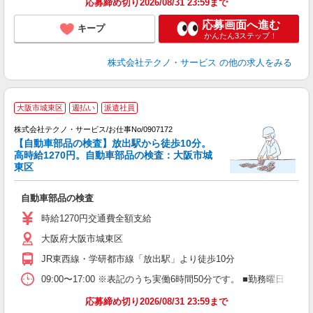
応募締め切り2026/08/31 23:59まで
応募画面へ進む
キープ
かんたん3ステップ！
株式会社テクノ・サービス
の他の求人をみる
大阪市城東区
週払い
派遣社員
株式会社テクノ・サービス/お仕事No/0907172
意
【自動車部品の検査】放出駅から徒歩10分。
高時給1270円。自動車部品の検査：大阪市城
東区
『
自動車部品の検査
履
ミ
時給1270円交通費全額支給
大阪府大阪市城東区
JR東西線・学研都市線「放出駅」より徒歩10分
09:00〜17:00 ※表記のうち実働6時間50分です。 ■勤務曜
応募締め切り2026/08/31 23:59まで