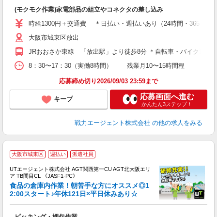
休
(モクモク作業)家電部品の組立やコネクタの差し込み
W
時給1300円＋交通費 ＊日払い・週払いあり（24時間・365日いつ
ど
大阪市城東区放出
JRおおさか東線 「放出駅」より徒歩8分 ＊自転車・バイク通勤O
8：30〜17：30（実働8時間） 残業月10〜15時間程 月
応募締め切り2026/09/03 23:59まで
応募画面へ進む
キープ
かんたん3ステップ！
戦力エージェント株式会社
の他の求人をみる
大阪市城東区
週払い
派遣社員
UTエージェント株式会社 AGT関西第一CU AGT北大阪エリ
ア TB間目CL 《JASF1-PC》
食品の倉庫内作業！朝苦手な方にオススメ◎1
2:00スタート♪年休121日×平日休みあり☆
る
ピッキング・梱包作業