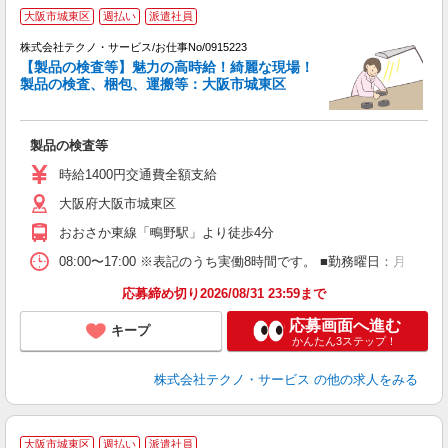
大阪市城東区
週払い
派遣社員
遣
株式会社テクノ・サービス/お仕事No/0915223
【製品の検査等】魅力の高時給！綺麗な現場！
製品の検査、梱包、運搬等：大阪市城東区
ノ
製品の検査等
履
ラ
時給1400円交通費全額支給
O
大阪府大阪市城東区
り
おおさか東線「鴫野駅」より徒歩4分
08:00〜17:00 ※表記のうち実働8時間です。 ■勤務曜日：月
応募締め切り2026/08/31 23:59まで
応募画面へ進む
キープ
かんたん3ステップ！
株式会社テクノ・サービス
の他の求人をみる
大阪市城東区
週払い
派遣社員