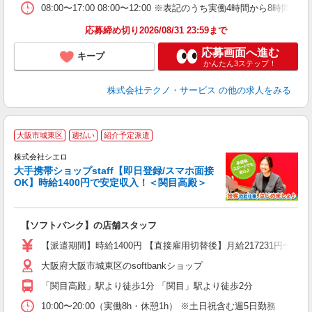
08:00〜17:00 08:00〜12:00 ※表記のうち実働4時間
応募締め切り2026/08/31 23:59まで
応募画面へ進む
キープ
かんたん3ステップ！
株式会社テクノ・サービス
の他の求人をみる
★
大阪市城東区
週払い
紹介予定派遣
♪
株式会社シエロ
大手携帯ショップstaff【即日登録/スマホ面接
OK】時給1400円で安定収入！＜関目高殿＞
務
即
【ソフトバンク】の店舗スタッフ
あ
【派遣期間】時給1400円 【直接雇用切替後】月給217231円〜
K
大阪府大阪市城東区のsoftbankショップ
な
「関目高殿」駅より徒歩1分 「関目」駅より徒歩2分
10:00〜20:00（実働8h・休憩1h） ※土日祝含む週5日勤務