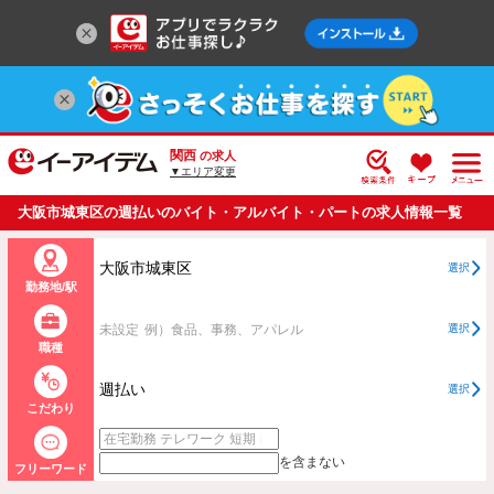
関西
の求人
▼エリア変更
大阪市城東区の週払いのバイト・アルバイト・パートの求人情報一覧
大阪市城東区
選択
勤務地/駅
未設定
例）食品、事務、アパレル
選択
職種
週払い
選択
こだわり
を含まない
フリーワード