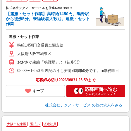
お
株式会社テクノ・サービス/お仕事No/0919997
職
【運搬・セット作業】高時給1450円。鴫野駅
から徒歩5分。未経験者大歓迎。運搬・セット
作業
は
運搬・セット作業
履
ミ
時給1450円交通費全額支給
売
大阪府大阪市城東区
おおさか東線「鴫野駅」より徒歩5分
08:00〜16:50 ※表記のうち実働7時間50分です。 ■勤務曜
応募締め切り2026/08/31 23:59まで
応募画面へ進む
キープ
かんたん3ステップ！
株式会社テクノ・サービス
の他の求人をみる
大阪市城東区
週払い
派遣社員