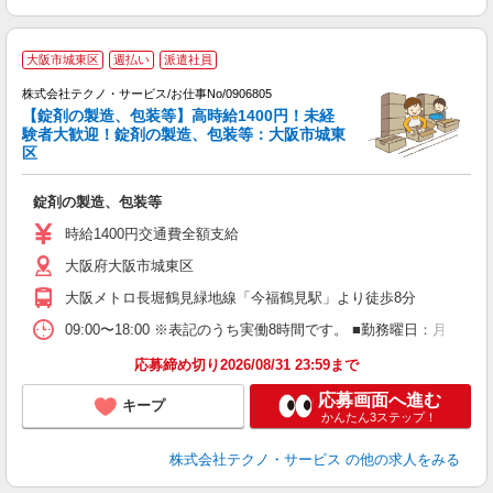
大阪市城東区
週払い
派遣社員
株式会社テクノ・サービス/お仕事No/0906805
【錠剤の製造、包装等】高時給1400円！未経
験者大歓迎！錠剤の製造、包装等：大阪市城東
区
派
錠剤の製造、包装等
履
ミ
時給1400円交通費全額支給
休
大阪府大阪市城東区
大阪メトロ長堀鶴見緑地線「今福鶴見駅」より徒歩8分
09:00〜18:00 ※表記のうち実働8時間です。 ■勤務曜日：月
応募締め切り2026/08/31 23:59まで
応募画面へ進む
キープ
かんたん3ステップ！
株式会社テクノ・サービス
の他の求人をみる