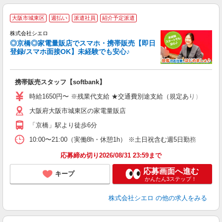
★
大阪市城東区
週払い
派遣社員
紹介予定派遣
♪
株式会社シエロ
◎京橋◎家電量販店でスマホ・携帯販売【即日
登録/スマホ面接OK】未経験でも安心♪
理
携帯販売スタッフ【softbank】
即
躍
時給1650円〜 ※残業代支給 ★交通費別途支給（規定あり） ゜+゜
ー
大阪府大阪市城東区の家電量販店
自
「京橋」駅より徒歩6分
ど
10:00〜21:00（実働8h・休憩1h） ※土日祝含む週5日勤務
応募締め切り2026/08/31 23:59まで
応募画面へ進む
キープ
かんたん3ステップ！
株式会社シエロ
の他の求人をみる