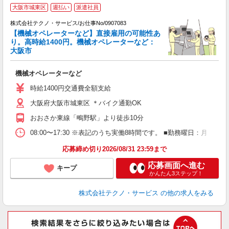
大阪市城東区
週払い
派遣社員
株式会社テクノ・サービス/お仕事No/0907083
【機械オペレーターなど】直接雇用の可能性あ
り。高時給1400円。機械オペレーターなど：
大阪市
レ
機械オペレーターなど
履
ミ
時給1400円交通費全額支給
休
大阪府大阪市城東区 ＊バイク通勤OK
り
おおさか東線「鴫野駅」より徒歩10分
08:00〜17:30 ※表記のうち実働8時間です。 ■勤務曜日：月
応募締め切り2026/08/31 23:59まで
応募画面へ進む
キープ
かんたん3ステップ！
株式会社テクノ・サービス
の他の求人をみる