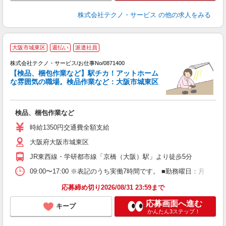
株式会社テクノ・サービス
の他の求人をみる
大阪市城東区
週払い
派遣社員
株式会社テクノ・サービス/お仕事No/0871400
【検品、梱包作業など】駅チカ！アットホーム
な雰囲気の職場。検品作業など：大阪市城東区
ス
検品、梱包作業など
履
ミ
時給1350円交通費全額支給
売
大阪府大阪市城東区
JR東西線・学研都市線「京橋（大阪）駅」より徒歩5分
09:00〜17:00 ※表記のうち実働7時間です。 ■勤務曜日：月
応募締め切り2026/08/31 23:59まで
応募画面へ進む
キープ
かんたん3ステップ！