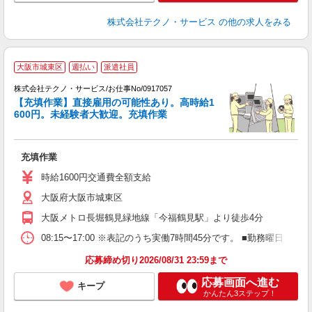
株式会社テクノ・サービス
の他の求人をみる
大阪市城東区
週払い
派遣社員
株式会社テクノ・サービス/お仕事No/0917057
【充填作業】直接雇用の可能性あり。高時給1
600円。未経験者大歓迎。充填作業
ル
仕
充填作業
履
高
時給1600円交通費全額支給
大阪府大阪市城東区
大阪メトロ長堀鶴見緑地線「今福鶴見駅」より徒歩4分
08:15〜17:00 ※表記のうち実働7時間45分です。 ■勤務曜日
応募締め切り2026/08/31 23:59まで
応募画面へ進む
キープ
かんたん3ステップ！