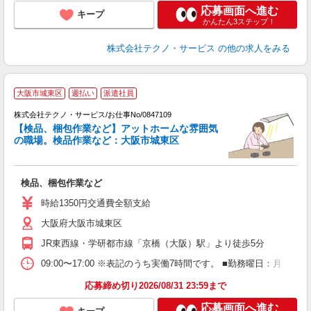
応募画面へ進む
キープ
かんたん3ステップ！
株式会社テクノ・サービス
の他の求人をみる
大阪市城東区
週払い
派遣社員
株式会社テクノ・サービス/お仕事No/0847109
【検品、梱包作業など】アットホームな雰囲気
の職場。検品作業など：大阪市城東区
ッ
検品、梱包作業など
履
ミ
時給1350円交通費全額支給
売
大阪府大阪市城東区
JR東西線・学研都市線「京橋（大阪）駅」より徒歩5分
09:00〜17:00 ※表記のうち実働7時間です。 ■勤務曜日：月
応募締め切り2026/08/31 23:59まで
応募画面へ進む