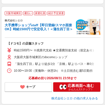
★
大阪市城東区
週払い
派遣社員
紹介予定派遣
♪
株式会社シエロ
大手携帯ショップstaff【即日登録/スマホ面接
OK】時給1500円で安定収入！＜蒲生四丁目＞
務
即
【ドコモ】の店舗スタッフ
躍
ー
時給1500円〜 ※残業代支給 ★交通費別途支給（規定あり） ゜+゜
自
大阪府大阪市城東区のdocomoショップ
ど
「蒲生四丁目」駅より徒歩1分 「京橋」駅よりバス・車6分
10:00〜19:00（実働8h・休憩1h） ※土日祝含む週5日勤務
応募締め切り2026/08/31 23:59まで
応募画面へ進む
キープ
かんたん3ステップ！
株式会社シエロ
の他の求人をみる