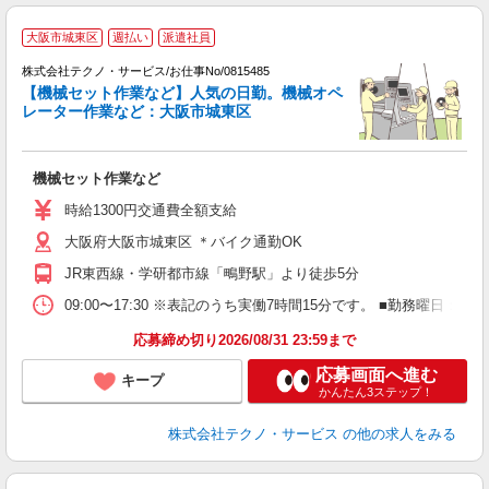
大阪市城東区
週払い
派遣社員
株式会社テクノ・サービス/お仕事No/0815485
の
【機械セット作業など】人気の日勤。機械オペ
レーター作業など：大阪市城東区
ス
機械セット作業など
履
ラ
時給1300円交通費全額支給
あ
大阪府大阪市城東区 ＊バイク通勤OK
り
JR東西線・学研都市線「鴫野駅」より徒歩5分
09:00〜17:30 ※表記のうち実働7時間15分です。 ■勤務曜
応募締め切り2026/08/31 23:59まで
応募画面へ進む
キープ
かんたん3ステップ！
株式会社テクノ・サービス
の他の求人をみる