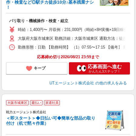
作・検査など◎駅チカ徒歩10分♪基本残業ナシ
！
パ
入
バリ取り・機械操作・検査・組立
場
タ
時給：1,400円〜 月収例：231,000円（時給×8H実働×19日稼働
休
大阪府大阪市城東区 勤務詳細：大阪市城東区 通勤方法：徒歩/自転
場
通
勤務形態：日勤 【勤務時間】 （1）07:55〜17:15 【備考】 
り
応募締め切り2026/08/21 23:59まで
応募画面へ進む
キープ
かんたん3ステップ！
UTエージェント株式会社
の他の求人をみる
大阪市城東区
週払い
派遣社員
戦力エージェント株式会社
入
＜即スタート＞◆日払い可◆簡単な部品の取り
未
付け（机で黙々作業）
O
払