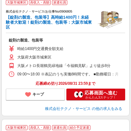
大阪市城東区
高収入・高額
派遣社員
株式会社テクノ・サービス/お仕事No/0906805
【錠剤の製造、包装等】高時給1400円！未経
験者大歓迎！錠剤の製造、包装等：大阪市城東
区
派
錠剤の製造、包装等
履
ミ
時給1400円交通費全額支給
休
大阪府大阪市城東区
大阪メトロ長堀鶴見緑地線「今福鶴見駅」より徒歩8分
09:00〜18:00 ※表記のうち実働8時間です。 ■勤務曜日：月
応募締め切り2026/08/31 23:59まで
応募画面へ進む
キープ
かんたん3ステップ！
株式会社テクノ・サービス
の他の求人をみる
★
大阪市城東区
高収入・高額
派遣社員
紹介予定派遣
♪