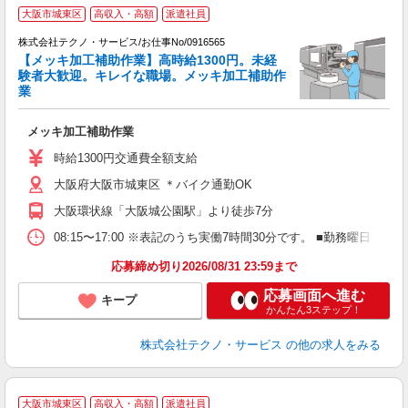
大阪市城東区
高収入・高額
派遣社員
株式会社テクノ・サービス/お仕事No/0916565
【メッキ加工補助作業】高時給1300円。未経
験者大歓迎。キレイな職場。メッキ加工補助作
業
ー
メッキ加工補助作業
履
ミ
時給1300円交通費全額支給
大阪府大阪市城東区 ＊バイク通勤OK
大阪環状線「大阪城公園駅」より徒歩7分
08:15〜17:00 ※表記のうち実働7時間30分です。 ■勤務曜日
応募締め切り2026/08/31 23:59まで
応募画面へ進む
キープ
かんたん3ステップ！
株式会社テクノ・サービス
の他の求人をみる
大阪市城東区
高収入・高額
派遣社員