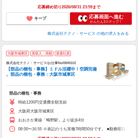
応募締め切り2026/08/31 23:59まで
応募画面へ進む
キープ
かんたん3ステップ！
株式会社テクノ・サービス
の他の求人をみる
大阪市城東区
高収入・高額
派遣社員
株式会社テクノ・サービス/お仕事No/0849102
【部品の梱包・事務】ミドル活躍中！空調完備
。部品の梱包・事務：大阪市城東区
る
部品の梱包・事務
履
ラ
時給1200円交通費全額支給
O
大阪府大阪市城東区
り
おおさか東線「鴫野駅」より徒歩4分
08:00〜16:55 ※表記のうち実働7時間50分です。 ■勤務曜日