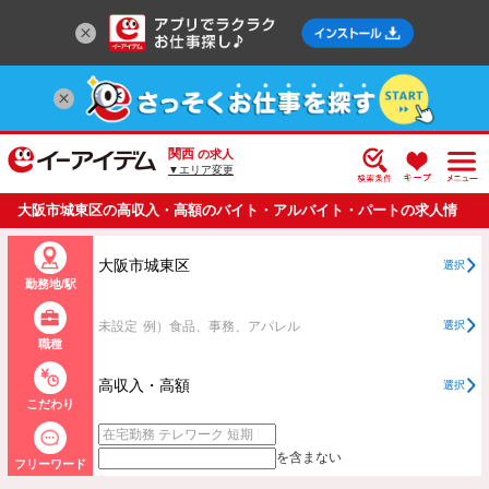
関西
の求人
▼エリア変更
大阪市城東区の高収入・高額のバイト・アルバイト・パートの求人情
報一覧
大阪市城東区
選択
勤務地/駅
未設定
例）食品、事務、アパレル
選択
職種
高収入・高額
選択
こだわり
を含まない
フリーワード