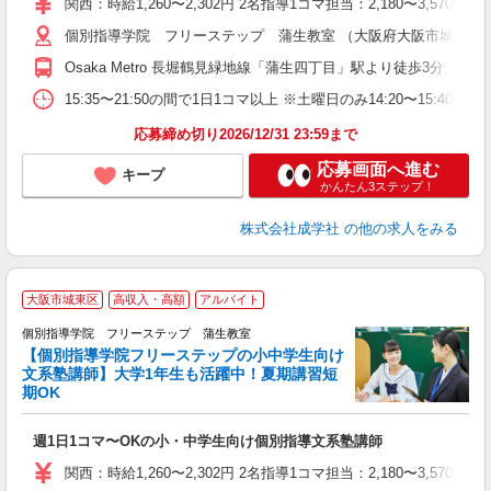
関西：時給1,260〜2,302円 2名指導1コマ担当：2,180〜3,
日
個別指導学院 フリーステップ 蒲生教室 （大阪府大阪市城東区今福
自
Osaka Metro 長堀鶴見緑地線「蒲生四丁目」駅より徒歩3分
15:35〜21:50の間で1日1コマ以上 ※土曜日のみ14:20〜15:40
応募締め切り2026/12/31 23:59まで
応募画面へ進む
キープ
かんたん3ステップ！
株式会社成学社
の他の求人をみる
大阪市城東区
高収入・高額
アルバイト
個別指導学院 フリーステップ 蒲生教室
【個別指導学院フリーステップの小中学生向け
文系塾講師】大学1年生も活躍中！夏期講習短
期OK
「
週1日1コマ〜OKの小・中学生向け個別指導文系塾講師
入
主
関西：時給1,260〜2,302円 2名指導1コマ担当：2,180〜3,
日