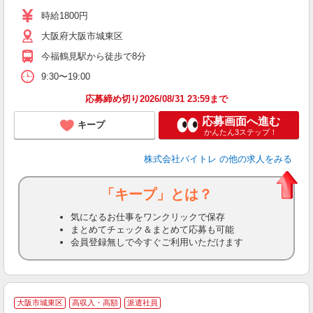
活
時給1800円
（
大阪府大阪市城東区
煙
今福鶴見駅から徒歩で8分
9:30〜19:00
応募締め切り2026/08/31 23:59まで
応募画面へ進む
キープ
かんたん3ステップ！
株式会社バイトレ
の他の求人をみる
「キープ」とは？
気になるお仕事をワンクリックで保存
まとめてチェック＆まとめて応募も可能
会員登録無しで今すぐご利用いただけます
大阪市城東区
高収入・高額
派遣社員