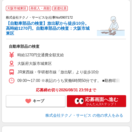
大阪市城東区
高収入・高額
派遣社員
株式会社テクノ・サービス/お仕事No/0907172
意
【自動車部品の検査】放出駅から徒歩10分。
高時給1270円。自動車部品の検査：大阪市城
東区
『
自動車部品の検査
履
ミ
時給1270円交通費全額支給
大阪府大阪市城東区
JR東西線・学研都市線「放出駅」より徒歩10分
09:00〜17:00 ※表記のうち実働6時間50分です。 ■勤務曜
応募締め切り2026/08/31 23:59まで
応募画面へ進む
キープ
かんたん3ステップ！
株式会社テクノ・サービス
の他の求人をみる