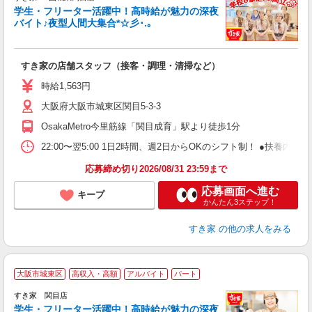
学生・フリーター活躍中！高時給が魅力の深夜
バイト♪夜型人間大集合*☆彡･.｡
つ
すき家の店舗スタッフ（接客・調理・清掃など）
履
ミ
時給1,563円
～
大阪府大阪市城東区関目5-3-3
内
あ
OsakaMetro今里筋線「関目成育」駅より徒歩1分
22:00〜翌5:00 1日2時間、週2日からOKのシフト制！ ●扶養内勤務
応募締め切り2026/08/31 23:59まで
応募画面へ進む
キープ
かんたん3ステップ！
すき家
の他の求人をみる
大阪市城東区
高収入・高額
アルバイト
パート
すき家 関目店
学生・フリーター活躍中！高時給が魅力の深夜