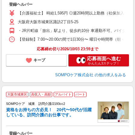
に
登録ヘルパー
主
日
【介護福祉士】 時給1,595円 ◎週20時間以上勤務（社保加入者）の場
車
大阪府大阪市城東区諏訪2丁目5-25
度
・JR片町線「放出」駅より、徒歩約10分 車通勤不可、バイク通勤
【登録制】7:00〜20:00の間で1日30分〜 曜日や時間帯（朝・昼・
応募締め切り2026/10/03 23:59まで
応募画面へ進む
キープ
かんたん3ステップ！
SOMPOケア株式会社
の他の求人をみる
大阪市城東区
高収入・高額
アルバイト
パート
SOMPOケア 城東 訪問介護/2193cc2
ま
資格をお持ちの方必見！ 20代〜50代が活躍
している、訪問介護のお仕事です。
◆
登録ヘルパー
未