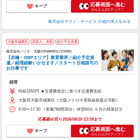
応募画面へ進む
キープ
かんたん3ステップ！
株式会社テクノ・サービス
の他の求人をみる
大阪市城東区
高収入・高額
紹介予定派遣
株式会社パソナ・大阪/OKW600117276901
【京橋・OBPエリア】教育業界／紹介予定派
遣／経理経験いかせます／スタート日相談可の
お仕事です
う
交
経理
時給1550円 ★交通費規定に基づき交通費支給
大阪府大阪市城東区（大阪メトロ今里筋線新森古市駅）
9:00〜17:30 （実働7時間30分）休憩60分 ※月の残業目安
応募締め切り2026/08/20 23:59まで
応募画面へ進む
キープ
かんたん3ステップ！