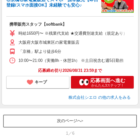
登録/スマホ面接OK】未経験でも安心♪
理
携帯販売スタッフ【softbank】
即
躍
時給1650円〜 ※残業代支給 ★交通費別途支給（規定あり） ゜+゜
ー
大阪府大阪市城東区の家電量販店
自
「京橋」駅より徒歩6分
ど
10:00〜21:00（実働8h・休憩1h） ※土日祝含む週5日勤務
応募締め切り2026/08/31 23:59まで
応募画面へ進む
キープ
かんたん3ステップ！
株式会社シエロ
の他の求人をみる
次のページへ
1／6