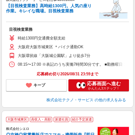
【目視検査業務】高時給1300円。人気の座り
作業。キレイな職場。目視検査業務
フ
の
目視検査業務
履
ミ
時給1300円交通費全額支給
大阪府大阪市城東区 ＊バイク通勤OK
大阪環状線「大阪城公園駅」より徒歩7分
08:15〜17:00 ※表記のうち実働7時間30分です。 ■勤務曜日
応募締め切り2026/08/31 23:59まで
応募画面へ進む
キープ
かんたん3ステップ！
株式会社テクノ・サービス
の他の求人をみる
★
大阪市城東区
高収入・高額
派遣社員
紹介予定派遣
♪
株式会社シエロ
◎京橋◎家電量販店でスマホ・携帯販売【即日