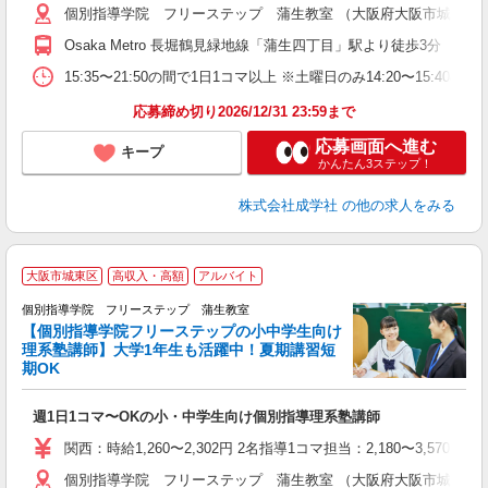
個別指導学院 フリーステップ 蒲生教室 （大阪府大阪市城東区今福
自
Osaka Metro 長堀鶴見緑地線「蒲生四丁目」駅より徒歩3分
15:35〜21:50の間で1日1コマ以上 ※土曜日のみ14:20〜15:40
応募締め切り2026/12/31 23:59まで
応募画面へ進む
キープ
かんたん3ステップ！
株式会社成学社
の他の求人をみる
大阪市城東区
高収入・高額
アルバイト
個別指導学院 フリーステップ 蒲生教室
【個別指導学院フリーステップの小中学生向け
理系塾講師】大学1年生も活躍中！夏期講習短
期OK
「
週1日1コマ〜OKの小・中学生向け個別指導理系塾講師
入
主
関西：時給1,260〜2,302円 2名指導1コマ担当：2,180〜3,
日
個別指導学院 フリーステップ 蒲生教室 （大阪府大阪市城東区今福
自