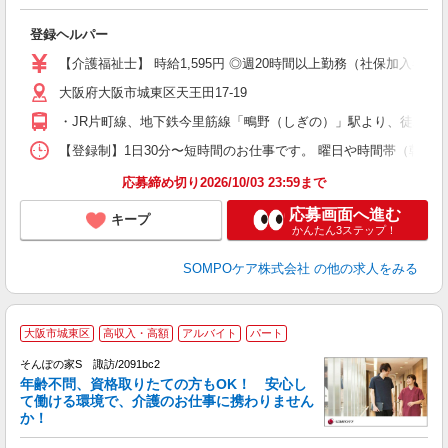
さ
に
登録ヘルパー
未
ア
【介護福祉士】 時給1,595円 ◎週20時間以上勤務（社保加入者）の場
（
大阪府大阪市城東区天王田17-19
社
研
・JR片町線、地下鉄今里筋線「鴫野（しぎの）」駅より、徒歩約1
【登録制】1日30分〜短時間のお仕事です。 曜日や時間帯（朝・昼・夕
応募締め切り2026/10/03 23:59まで
応募画面へ進む
キープ
かんたん3ステップ！
SOMPOケア株式会社
の他の求人をみる
大阪市城東区
高収入・高額
アルバイト
パート
そんぽの家S 諏訪/2091bc2
年齢不問、資格取りたての方もOK！ 安心し
て働ける環境で、介護のお仕事に携わりません
か！
さ