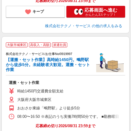
応募締め切り2026/08/31 23:59まで
応募画面へ進む
キープ
かんたん3ステップ！
株式会社テクノ・サービス
の他の求人をみる
大阪市城東区
高収入・高額
派遣社員
お
株式会社テクノ・サービス/お仕事No/0919997
職
【運搬・セット作業】高時給1450円。鴫野駅
から徒歩5分。未経験者大歓迎。運搬・セット
作業
は
運搬・セット作業
履
ミ
時給1450円交通費全額支給
売
大阪府大阪市城東区
おおさか東線「鴫野駅」より徒歩5分
08:00〜16:50 ※表記のうち実働7時間50分です。 ■勤務曜
応募締め切り2026/08/31 23:59まで