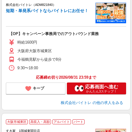
ィ
株式会社バイトレ（ADM821840）
短期・単発系バイトならバイトレにお任せ！
い
【OP】キャンペーン事務局でのアウトバウンド業務
即
活
時給1600円
（
大阪府大阪市城東区
煙
～
今福鶴見駅から徒歩で8分
9:30〜18:00
応募締め切り2026/08/31 23:59まで
応募画面へ進む
キープ
かんたん3ステップ！
株式会社バイトレ
の他の求人をみる
大阪市城東区
高収入・高額
アルバイト
パート
すき家 1国城東関目店