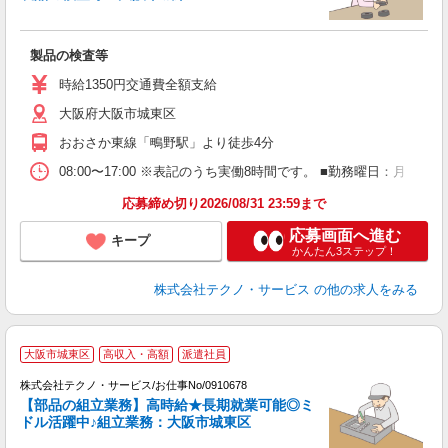
は
製品の検査等
履
ミ
時給1350円交通費全額支給
売
大阪府大阪市城東区
おおさか東線「鴫野駅」より徒歩4分
08:00〜17:00 ※表記のうち実働8時間です。 ■勤務曜日：月
応募締め切り2026/08/31 23:59まで
応募画面へ進む
キープ
かんたん3ステップ！
株式会社テクノ・サービス
の他の求人をみる
大阪市城東区
高収入・高額
派遣社員
株式会社テクノ・サービス/お仕事No/0910678
意
【部品の組立業務】高時給★長期就業可能◎ミ
ドル活躍中♪組立業務：大阪市城東区