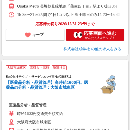
Osaka Metro 長堀鶴見緑地線「蒲生四丁目」駅より徒歩3分
15:35〜21:50の間で1日1コマ以上 ※土曜日のみ14:20〜15:40
応募締め切り2026/12/31 23:59まで
応募画面へ進む
キープ
かんたん3ステップ！
株式会社成学社
の他の求人をみる
大阪市城東区
高収入・高額
派遣社員
株式会社テクノ・サービス/お仕事No/0868711
【医薬品分析・品質管理】高時給1600円。医
勤
薬品の分析・品質管理：大阪市城東区
が
医薬品分析・品質管理
履
ラ
時給1600円交通費全額支給
O
大阪府大阪市城東区