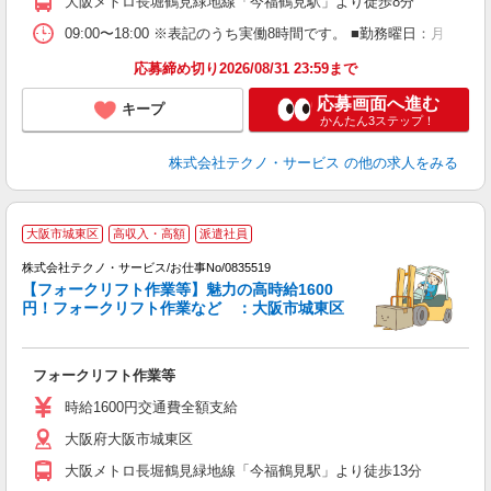
大阪メトロ長堀鶴見緑地線「今福鶴見駅」より徒歩8分
09:00〜18:00 ※表記のうち実働8時間です。 ■勤務曜日：月
応募締め切り2026/08/31 23:59まで
応募画面へ進む
キープ
かんたん3ステップ！
株式会社テクノ・サービス
の他の求人をみる
大阪市城東区
高収入・高額
派遣社員
株式会社テクノ・サービス/お仕事No/0835519
【フォークリフト作業等】魅力の高時給1600
円！フォークリフト作業など ：大阪市城東区
タ
フォークリフト作業等
履
ラ
時給1600円交通費全額支給
O
大阪府大阪市城東区
援
大阪メトロ長堀鶴見緑地線「今福鶴見駅」より徒歩13分