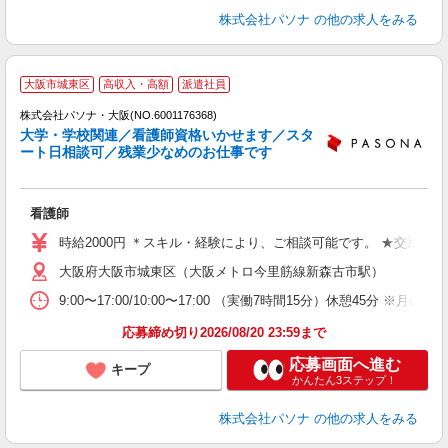
株式会社パソナ
の他の求人をみる
大阪市城東区
高収入・高額
派遣社員
株式会社パソナ・大阪(NO.6001176368)
大学・学校関連／看護師資格いかせます／スタ
ート日相談可／残業少なめのお仕事です
談
看護師
交
時給2000円 ＊スキル・経験により、ご相談可能です。 ★交通費
大阪府大阪市城東区（大阪メトロ今里筋線新森古市駅）
9:00〜17:00/10:00〜17:00 （実働7時間15分）休
応募締め切り2026/08/20 23:59まで
応募画面へ進む
キープ
かんたん3ステップ！
株式会社パソナ
の他の求人をみる