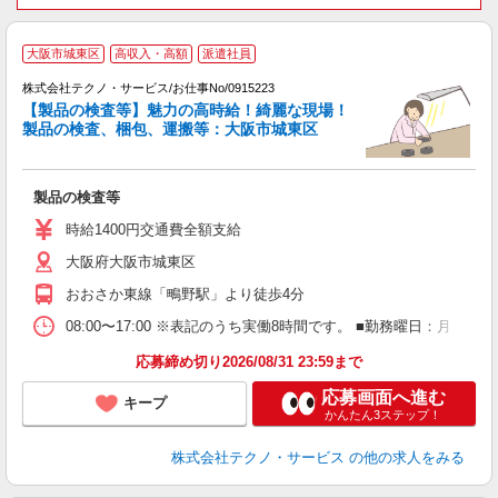
大阪市城東区
高収入・高額
派遣社員
遣
株式会社テクノ・サービス/お仕事No/0915223
【製品の検査等】魅力の高時給！綺麗な現場！
製品の検査、梱包、運搬等：大阪市城東区
ノ
製品の検査等
履
ラ
時給1400円交通費全額支給
O
大阪府大阪市城東区
り
おおさか東線「鴫野駅」より徒歩4分
08:00〜17:00 ※表記のうち実働8時間です。 ■勤務曜日：月
応募締め切り2026/08/31 23:59まで
応募画面へ進む
キープ
かんたん3ステップ！
株式会社テクノ・サービス
の他の求人をみる