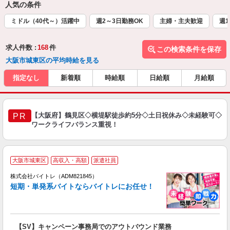
人気の条件
ミドル（40代～）活躍中
週2～3日勤務OK
主婦・主夫歓迎
週1
求人件数 :
168
件
この検索条件を保存
大阪市城東区の平均時給を見る
指定なし
新着順
時給順
日給順
月給順
【大阪府】鶴見区◇横堤駅徒歩約5分◇土日祝休み◇未経験可◇
PR
ワークライフバランス重視！
大阪市城東区
高収入・高額
派遣社員
ィ
株式会社バイトレ（ADM821845）
短期・単発系バイトならバイトレにお任せ！
い
【SV】キャンペーン事務局でのアウトバウンド業務
即