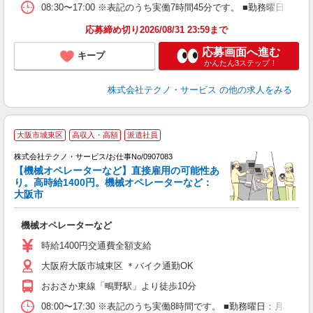
08:30〜17:00 ※表記のうち実働7時間45分です。 ■勤務曜日
応募締め切り2026/08/31 23:59まで
応募画面へ進む
キープ
かんたん3ステップ！
株式会社テクノ・サービス
の他の求人をみる
大阪市城東区
高収入・高額
派遣社員
株式会社テクノ・サービス/お仕事No/0907083
【機械オペレーターなど】直接雇用の可能性あ
り。高時給1400円。機械オペレーターなど：
大阪市
レ
機械オペレーターなど
履
ミ
時給1400円交通費全額支給
休
大阪府大阪市城東区 ＊バイク通勤OK
り
おおさか東線「鴫野駅」より徒歩10分
08:00〜17:30 ※表記のうち実働8時間です。 ■勤務曜日：月