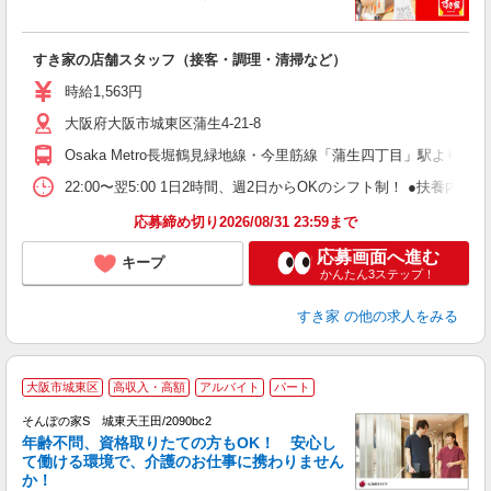
つ
すき家の店舗スタッフ（接客・調理・清掃など）
履
ミ
時給1,563円
～
大阪府大阪市城東区蒲生4-21-8
内
あ
Osaka Metro長堀鶴見緑地線・今里筋線「蒲生四丁目」駅より徒歩
22:00〜翌5:00 1日2時間、週2日からOKのシフト制！ ●扶養内勤務
応募締め切り2026/08/31 23:59まで
応募画面へ進む
キープ
かんたん3ステップ！
すき家
の他の求人をみる
大阪市城東区
高収入・高額
アルバイト
パート
そんぽの家S 城東天王田/2090bc2
年齢不問、資格取りたての方もOK！ 安心し
て働ける環境で、介護のお仕事に携わりません
か！