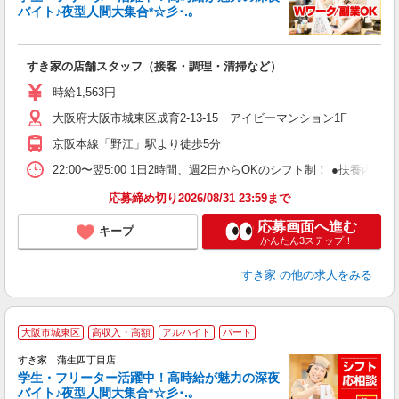
バイト♪夜型人間大集合*☆彡･.｡
つ
すき家の店舗スタッフ（接客・調理・清掃など）
履
ミ
時給1,563円
～
大阪府大阪市城東区成育2-13-15 アイビーマンション1F
内
あ
京阪本線「野江」駅より徒歩5分
22:00〜翌5:00 1日2時間、週2日からOKのシフト制！ ●扶養内勤務
応募締め切り2026/08/31 23:59まで
応募画面へ進む
キープ
かんたん3ステップ！
すき家
の他の求人をみる
大阪市城東区
高収入・高額
アルバイト
パート
すき家 蒲生四丁目店
学生・フリーター活躍中！高時給が魅力の深夜
バイト♪夜型人間大集合*☆彡･.｡