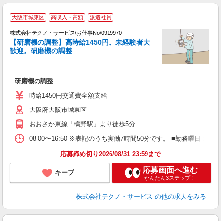
大阪市城東区
高収入・高額
派遣社員
株式会社テクノ・サービス/お仕事No/0919970
【研磨機の調整】高時給1450円。未経験者大
3
歓迎。研磨機の調整
れ
い
研磨機の調整
履
ミ
時給1450円交通費全額支給
売
大阪府大阪市城東区
おおさか東線「鴫野駅」より徒歩5分
08:00〜16:50 ※表記のうち実働7時間50分です。 ■勤務曜
応募締め切り2026/08/31 23:59まで
応募画面へ進む
キープ
かんたん3ステップ！
株式会社テクノ・サービス
の他の求人をみる