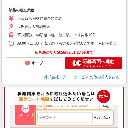
合
部品の組立業務
履
ミ
時給1270円交通費全額支給
大阪府大阪市城東区
JR東西線・学研都市線「放出駅」より徒歩10分
09:00〜17:00 ※表記のうち実働6時間50分です。 ■勤務曜
応募締め切り2026/08/31 23:59まで
応募画面へ進む
キープ
かんたん3ステップ！
株式会社テクノ・サービス
の他の求人をみる