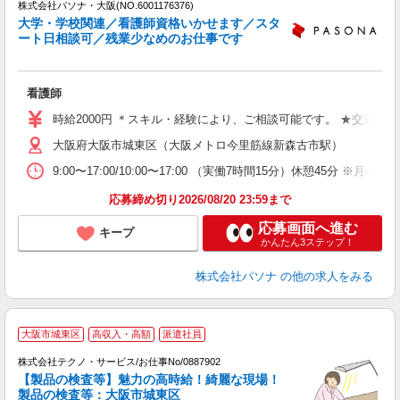
株式会社パソナ・大阪(NO.6001176376)
大学・学校関連／看護師資格いかせます／スタ
ート日相談可／残業少なめのお仕事です
口
ど
看護師
交
時給2000円 ＊スキル・経験により、ご相談可能です。 ★交通費
大阪府大阪市城東区（大阪メトロ今里筋線新森古市駅）
9:00〜17:00/10:00〜17:00 （実働7時間15分）休
応募締め切り2026/08/20 23:59まで
応募画面へ進む
キープ
かんたん3ステップ！
株式会社パソナ
の他の求人をみる
大阪市城東区
高収入・高額
派遣社員
株式会社テクノ・サービス/お仕事No/0887902
【製品の検査等】魅力の高時給！綺麗な現場！
製品の検査等：大阪市城東区