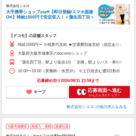
株式会社シエロ
大手携帯ショップstaff【即日登録/スマホ面接
OK】時給1500円で安定収入！＜蒲生四丁目＞
務
即
【ドコモ】の店舗スタッフ
躍
ー
時給1500円〜 ※残業代支給 ★交通費別途支給（規定あり） ゜+゜
自
大阪府大阪市城東区のdocomoショップ
ど
「蒲生四丁目」駅より徒歩1分 「京橋」駅よりバス・車6分
10:00〜19:00（実働8h・休憩1h） ※土日祝含む週5日勤務
応募締め切り2026/08/31 23:59まで
応募画面へ進む
キープ
かんたん3ステップ！
株式会社シエロ
の他の求人をみる
大阪市城東区
高収入・高額
派遣社員
株式会社テクノ・サービス/お仕事No/0916564