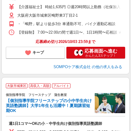
ル
【介護福祉士】 時給1,635円 ◎週20時間以上勤務（社保加入者）の場
躍
大阪府大阪市城東区鴫野東3丁目2-1
O
会
・「鴫野」駅より徒歩3分 車通勤不可、バイク通勤応相談
与
【登録制】 7:00〜22:00の間で週1日〜、1日1時間〜応相談 ★
応募締め切り2026/10/03 23:59まで
応募画面へ進む
キープ
かんたん3ステップ！
SOMPOケア株式会社
の他の求人をみる
大阪市城東区
高収入・高額
アルバイト
個別指導学院 フリーステップ 蒲生教室
【個別指導学院フリーステップの小中学生向け
英語塾講師】大学1年生も活躍中！夏期講習短
期OK
☆
週1日1コマ〜OKの小・中学生向け個別指導英語塾講師
入
主