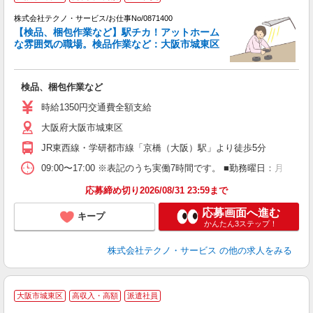
株式会社テクノ・サービス/お仕事No/0871400
【検品、梱包作業など】駅チカ！アットホーム
な雰囲気の職場。検品作業など：大阪市城東区
ス
検品、梱包作業など
履
ミ
時給1350円交通費全額支給
売
大阪府大阪市城東区
JR東西線・学研都市線「京橋（大阪）駅」より徒歩5分
09:00〜17:00 ※表記のうち実働7時間です。 ■勤務曜日：月
応募締め切り2026/08/31 23:59まで
応募画面へ進む
キープ
かんたん3ステップ！
株式会社テクノ・サービス
の他の求人をみる
大阪市城東区
高収入・高額
派遣社員