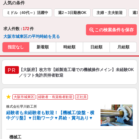
人気の条件
ミドル（40代～）活躍中
週2～3日勤務OK
主婦・主夫歓迎
週1
求人件数 :
172
件
この検索条件を保存
大阪市城東区の平均時給を見る
指定なし
新着順
時給順
日給順
月給順
【大阪府】枚方市【紙製造工場での機械操作メイン】未経験OK
PR
／リフト免許所持者歓迎
▼
大阪市城東区
経験者・有資格者歓迎
正社員
★
株式会社早川鉄工所
経験者も未経験者も歓迎！【機械工/旋盤・横
中グリ盤】▼日勤ワーク▼昇給・賞与あり▼
と
機械工
未