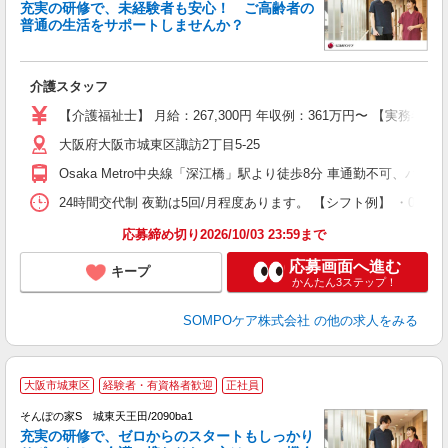
充実の研修で、未経験者も安心！ ご高齢者の
普通の生活をサポートしませんか？
こ
介護スタッフ
未
上
【介護福祉士】 月給：267,300円 年収例：361万円〜 【実務
険
大阪府大阪市城東区諏訪2丁目5-25
Osaka Metro中央線「深江橋」駅より徒歩8分 車通勤不可、バイ
24時間交代制 夜勤は5回/月程度あります。 【シフト例】 ・07:00〜1
応募締め切り2026/10/03 23:59まで
応募画面へ進む
キープ
かんたん3ステップ！
SOMPOケア株式会社
の他の求人をみる
【
大阪市城東区
経験者・有資格者歓迎
正社員
そんぽの家S 城東天王田/2090ba1
充実の研修で、ゼロからのスタートもしっかり