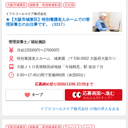
大阪市城東区
経験者・有資格者歓迎
正社員
イフスコヘルスケア株式会社
★【大阪市城東区】特別養護老人ホームでの管
理栄養士のお仕事です。（3317）
リ
中
ス
管理栄養士／福祉施設
女
月給225000円〜270000円
あ
特別養護老人ホーム 城東園 （〒536-0002 大阪府大阪市城東区今
ィ
大阪メトロ長堀鶴見緑地線「今福鶴見」駅 徒歩７分
6:00〜17:45の間で実働8時間（休憩60分）
応募締め切り2026/11/06 23:59まで
応募画面へ進む
キープ
かんたん3ステップ！
イフスコヘルスケア株式会社
の他の求人をみる
■
大阪市城東区
経験者・有資格者歓迎
アルバイト
パート