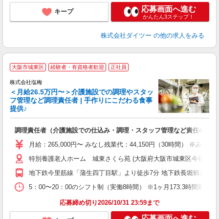
応募画面へ進む
キープ
かんたん3ステップ！
株式会社ダイツー
の他の求人をみる
大阪市城東区
経験者・有資格者歓迎
正社員
株式会社塩梅
＜月給26.5万円〜＞介護施設での調理やスタッ
フ管理など調理責任者 | 手作りにこだわる食事
提供♪
さ
調理責任者（介護施設での仕込み・調理・スタッフ管理など責任者業務
入
（
月給：265,000円〜 みなし残業代：44,150円（30時間）
給
特別養護老人ホーム 城東さくら苑 (大阪府大阪市城東区今福西6-15
通
援
地下鉄今里筋線「蒲生四丁目駅」より徒歩7分 地下鉄長堀鶴見緑地
5：00〜20：00のシフト制（実働8時間） ※1ヶ月173.3時間勤
応募締め切り2026/10/31 23:59まで
応募画面へ進む