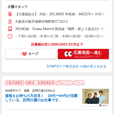
遇
介護スタッフ
経
チ
【介護福祉士】 月給：253,300円 年収例：345万円〜 ※職
社
大阪府大阪市城東区鴫野東3丁目2-1
JR片町線・Osaka Metro今里筋線「鴫野」駅より徒歩2分 車通
・7:00〜16:00 ・8:30〜17:30 ・9:00〜18:00 ・10:00〜19:
応募締め切り2026/10/03 23:59まで
応募画面へ進む
キープ
かんたん3ステップ！
SOMPOケア株式会社
の他の求人をみる
大阪市城東区
経験者・有資格者歓迎
アルバイト
パート
SOMPOケア 城東 訪問介護/2193cc2
ま
資格をお持ちの方必見！ 20代〜50代が活躍
している、訪問介護のお仕事です。
◆