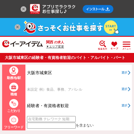
関西
の求人
▼エリア変更
大阪市城東区の経験者・有資格者歓迎のバイト・アルバイト・パート
の求人情報一覧
大阪市城東区
選択
勤務地/駅
未設定
例）食品、事務、アパレル
選択
職種
経験者・有資格者歓迎
選択
こだわり
を含まない
フリーワード