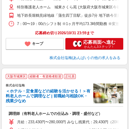
（
特別養護老人ホーム 城東さくら苑 (大阪府大阪市城東区今福西6-15
べ
地下鉄長堀鶴見緑地線「蒲生四丁目駅」徒歩7分 地下鉄今里筋線「
7：00〜19：00のシフト制 ※1ヶ月平均173.3時間勤務 ※変形労
応募締め切り2026/10/31 23:59まで
応募画面へ進む
キープ
かんたん3ステップ！
株式会社塩梅(あんばい)
の他の求人をみる
大阪市城東区
経験者・有資格者歓迎
正社員
株式会社塩梅
＜ホテル・定食屋などの経験を活かせる！＞有
料老人ホームで調理など | 前職給与相談OK・
残業少なめ
経
調理師（有料老人ホームでの仕込み・調理・盛付など）
入
主
月給：233,430円〜280,000円 みなし残業代：29,430
（