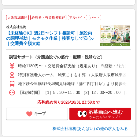
■
大阪市城東区
経験者・有資格者歓迎
アルバイト
パート
株式会社塩梅
【未経験OK】週2日〜シフト相談可｜施設内
の調理補助｜モクモク作業｜接客なしで安心♪
｜交通費全額支給
務
調理サポート（介護施設での盛付・配膳・洗浄など）
女
時給1180円〜 ＋交通費全額支給（規定あり） ※経験・能力によ
ド
特別養護老人ホーム 城東こすもす苑 （大阪府大阪市城東区蒲生2-2
煙
副
地下鉄今里筋線/長堀鶴見緑地線「蒲生四丁目駅」より徒歩8分 各
【勤務時間】 ［1］5：30〜11：30 ［2］12：30〜20：00 
応募締め切り2026/10/31 23:59まで
応募画面へ進む
キープ
かんたん3ステップ！
株式会社塩梅(あんばい)
の他の求人をみる