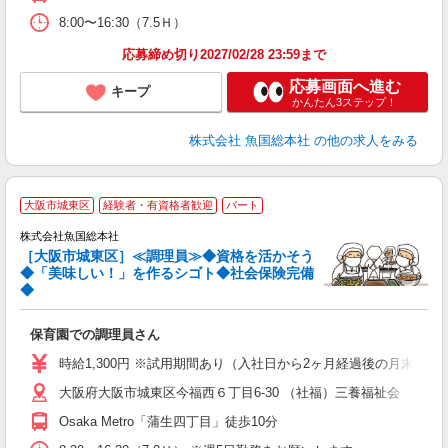
8:00〜16:30（7.5Ｈ）
応募締め切り2027/02/28 23:59まで
応募画面へ進む
キープ
かんたん3ステップ！
株式会社 魚国総本社
の他の求人をみる
大阪市城東区
経験者・有資格者歓迎
パート
株式会社魚国総本社
♪
［大阪市城東区］≪調理員≫◆資格を活かそう
◆「美味しい！」を作るシゴト◆社会保険完備
◆
◆
保育園での調理員さん
経
夕
時給1,300円 ※試用期間あり（入社日から2ヶ月経過後の月末まで・
大阪府大阪市城東区今福西６丁目6-30 （社福）三養福祉会 ゆめ
Osaka Metro「蒲生四丁目」徒歩10分