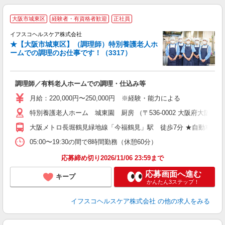
大阪市城東区
経験者・有資格者歓迎
正社員
イフスコヘルスケア株式会社
★【大阪市城東区】（調理師）特別養護老人ホ
ームでの調理のお仕事です！（3317）
ビ
調理師／有料老人ホームでの調理・仕込み等
女
月給：220,000円〜250,000円 ※経験・能力による
あ
特別養護老人ホーム 城東園 厨房 （〒536-0002 大阪府大阪市城
ィ
大阪メトロ長堀鶴見緑地線「今福鶴見」駅 徒歩7分 ★自動車通
05:00〜19:30の間で8時間勤務（休憩60分）
応募締め切り2026/11/06 23:59まで
応募画面へ進む
キープ
かんたん3ステップ！
イフスコヘルスケア株式会社
の他の求人をみる