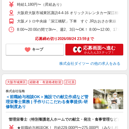
歓
時給1,180円〜（昇給あり）
大阪府大阪市城東区諏訪4-4-16 オリックスレンタカー深江橋駅前
大阪メトロ中央線「深江橋駅」下車 すぐ JRおおさか東線「高井田
8:00〜20:00の間で3h〜、週2、3日〜OK！ 8:00〜12:00、1
応募締め切り2026/08/24 23:59まで
応募画面へ進む
キープ
かんたん3ステップ！
株式会社ダイツー
の他の求人をみる
大阪市城東区
経験者・有資格者歓迎
正社員
株式会社塩梅
＜前職給与相談OK＞施設での献立作成など管
理栄養士業務 | 手作りにこだわる食事提供♪研
き
修制度あり
年
充
管理栄養士（特別養護老人ホームでの献立・発注・食事管理など）
入
主
★前職給与相談OK！ 月給229,000円〜275,000円 （みなし