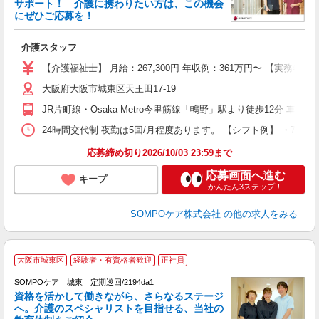
サポート！ 介護に携わりたい方は、この機会
にぜひご応募を！
ア
介護スタッフ
未
上
【介護福祉士】 月給：267,300円 年収例：361万円〜 【実務
険
大阪府大阪市城東区天王田17-19
JR片町線・Osaka Metro今里筋線「鴫野」駅より徒歩12分 車
24時間交代制 夜勤は5回/月程度あります。 【シフト例】 ・7:00〜16
応募締め切り2026/10/03 23:59まで
応募画面へ進む
キープ
かんたん3ステップ！
SOMPOケア株式会社
の他の求人をみる
【
大阪市城東区
経験者・有資格者歓迎
正社員
SOMPOケア 城東 定期巡回/2194da1
資格を活かして働きながら、さらなるステージ
へ。介護のスペシャリストを目指せる、当社の