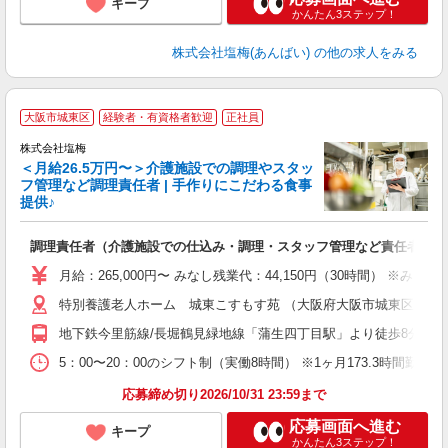
キープ
かんたん3ステップ！
株式会社塩梅(あんばい)
の他の求人をみる
大阪市城東区
経験者・有資格者歓迎
正社員
株式会社塩梅
＜月給26.5万円〜＞介護施設での調理やスタッ
フ管理など調理責任者 | 手作りにこだわる食事
提供♪
さ
調理責任者（介護施設での仕込み・調理・スタッフ管理など責任者業務
入
主
月給：265,000円〜 みなし残業代：44,150円（30時間）
（
特別養護老人ホーム 城東こすもす苑 （大阪府大阪市城東区蒲生2-2
べ
地下鉄今里筋線/長堀鶴見緑地線「蒲生四丁目駅」より徒歩8分 各
5：00〜20：00のシフト制（実働8時間） ※1ヶ月173.3時間勤
応募締め切り2026/10/31 23:59まで
応募画面へ進む
キープ
かんたん3ステップ！