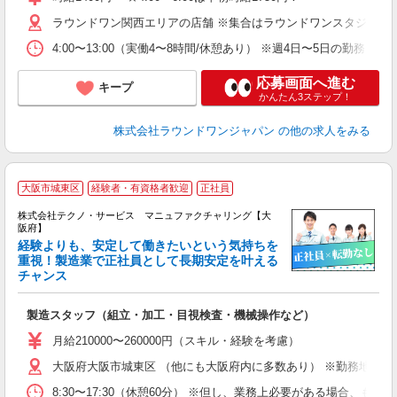
ラウンドワン関西エリアの店舗 ※集合はラウンドワンスタジアム城
4:00〜13:00（実働4〜8時間/休憩あり） ※週4日〜5日
応募画面へ進む
キープ
かんたん3ステップ！
株式会社ラウンドワンジャパン
の他の求人をみる
大阪市城東区
経験者・有資格者歓迎
正社員
株式会社テクノ・サービス マニュファクチャリング【大
阪府】
経験よりも、安定して働きたいという気持ちを
重視！製造業で正社員として長期安定を叶える
チャンス
く
入
製造スタッフ（組立・加工・目視検査・機械操作など）
未
あ
月給210000〜260000円（スキル・経験を考慮）
遣
大阪府大阪市城東区 （他にも大阪府内に多数あり） ※勤務地はご
8:30〜17:30（休憩60分） ※但し、業務上必要がある場合