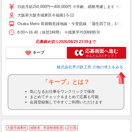
固
日給月給250,000円〜400,000円 ※年齢、経験考慮します ※
会
大阪府大阪市城東区今福南1-5-12
Osaka Metro 長堀鶴見緑地線・今里筋線 「蒲生四丁目」駅から徒
8:00〜16:40（休憩1時間） ※残業平均30時間/月
応募締め切り2026/08/29 23:59まで
応募画面へ進む
キープ
かんたん3ステップ！
株式会社早川鉄工所
の他の求人をみる
「キープ」とは？
気になるお仕事をワンクリックで保存
まとめてチェック＆まとめて応募も可能
会員登録無しで今すぐご利用いただけます
大阪市城東区
経験者・有資格者歓迎
正社員