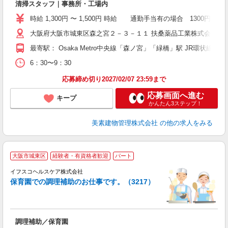
清掃スタッフ｜事務所・工場内
夫
代
時給 1,300円 〜 1,500円 時給 通勤手当有の場合 130
0
大阪府大阪市城東区森之宮２－３－１１ 扶桑薬品工業株式会社
ク
最寄駅： Osaka Metro中央線「森ノ宮」「緑橋」駅 JR環状線「
6：30〜9：30
応募締め切り2027/02/07 23:59まで
応募画面へ進む
キープ
かんたん3ステップ！
美素建物管理株式会社
の他の求人をみる
大阪市城東区
経験者・有資格者歓迎
パート
イフスコヘルスケア株式会社
保育園での調理補助のお仕事です。（3217）
っ
調理補助／保育園
未