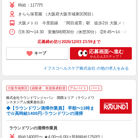
ク
時給：1177円
勤
きらら保育園 （大阪府大阪市城東区関目）
大阪メトロ 今里筋線 「関目成育」駅 徒歩2分 大阪メトロ 谷
①8:30〜14:30 実働5時間30分（休憩30分） ②8:45〜14：4
応募締め切り2026/12/03 23:59まで
応募画面へ進む
キープ
かんたん3ステップ！
イフスコヘルスケア株式会社
の他の求人をみる
■
大阪市城東区
経験者・有資格者歓迎
アルバイト
パート
立
株式会社ラウンドワンジャパン 関西エリア（ラウンドワ
ンスタジアム城東放出店）
タ
◆【ラウンドワン清掃作業員】 早朝〜13時ま
未
で☆高時給1400円♪ラウンドワンの清掃
タ
ラウンドワンの清掃作業員
時給1400円〜 ★4:00〜6:00は早朝時給1750円！