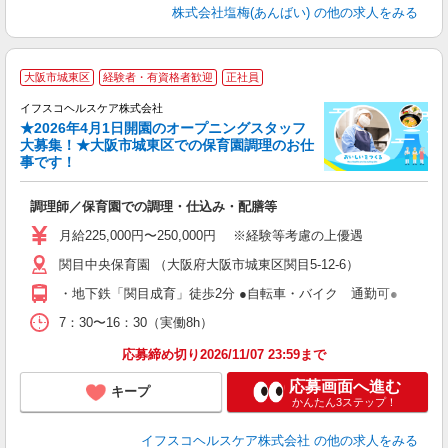
株式会社塩梅(あんばい)
の他の求人をみる
大阪市城東区
経験者・有資格者歓迎
正社員
い
イフスコヘルスケア株式会社
★2026年4月1日開園のオープニングスタッフ
大募集！★大阪市城東区での保育園調理のお仕
事です！
し
調理師／保育園での調理・仕込み・配膳等
女
月給225,000円〜250,000円 ※経験等考慮の上優遇
あ
関目中央保育園 （大阪府大阪市城東区関目5-12-6）
ィ
・地下鉄「関目成育」徒歩2分 ●自転車・バイク 通勤可●
7：30〜16：30（実働8h）
応募締め切り2026/11/07 23:59まで
応募画面へ進む
キープ
かんたん3ステップ！
イフスコヘルスケア株式会社
の他の求人をみる