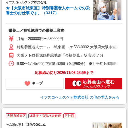
イフスコヘルスケア株式会社
★【大阪市城東区】特別養護老人ホームでの栄
養士のお仕事です。（3317）
事
活
活
栄養士／福祉施設での栄養士業務
女
月給：200000円〜250000円
あ
特別養護老人ホーム 城東園 （〒536-0002 大阪府大阪市城東区今
ィ
大阪メトロ長堀鶴見緑地線「今福鶴見」駅 徒歩７分
6:00〜17:45の間で実働8時間（休憩60分） ※月平均10時間残業あ
応募締め切り2026/11/06 23:59まで
応募画面へ進む
キープ
かんたん3ステップ！
イフスコヘルスケア株式会社
の他の求人をみる
【
大阪市城東区
経験者・有資格者歓迎
正社員
そんぽの家S 諏訪/2091ba1