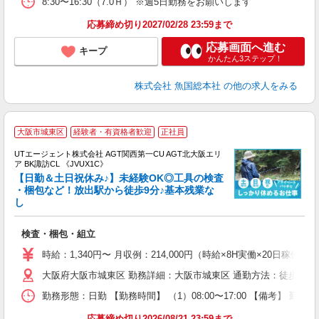
8:30〜16:30（7.0Ｈ） ※週5日勤務をお願いします
応募締め切り2027/02/28 23:59まで
応募画面へ進む
キープ
かんたん3ステップ！
株式会社 魚国総本社
の他の求人をみる
大阪市城東区
経験者・有資格者歓迎
正社員
UTエージェント株式会社 AGT関西第一CU AGT北大阪エリ
ア BK諏訪CL 《JVUX1C》
【日勤＆土日祝休み♪】未経験OK◎工具の検査
・梱包など！放出駅から徒歩9分♪基本残業な
し
る
入
検査・梱包・組立
場
タ
時給：1,340円〜 月収例：214,000円（時給×8H実働×20日稼働
休
大阪府大阪市城東区 勤務詳細：大阪市城東区 通勤方法：徒歩/自転
場
通
勤務形態：日勤 【勤務時間】 （1）08:00〜17:00 【備考】 
り
応募締め切り2026/08/21 23:59まで