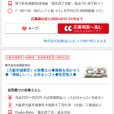
地下鉄長堀鶴見緑地線「蒲生四丁目駅」徒歩7分 地下鉄今里筋線「
7：00〜19：00のシフト制 ※1ヶ月平均173.3時間勤務 ※変形労
応募締め切り2026/10/31 23:59まで
応募画面へ進む
キープ
かんたん3ステップ！
株式会社塩梅(あんばい)
の他の求人をみる
大阪市城東区
経験者・有資格者歓迎
契約社員
ト
株式会社魚国総本社
し
［大阪市城東区］≪栄養士≫◆資格を活かそう
◆「美味しい！」を作るシゴト◆安定収入◆
を
保育園での栄養士さん
経
夕
月給23万〜25万円 ※試用期間あり（入社日から2ヶ月経過後の月末
大阪府大阪市城東区今福西６丁目6-30 （社福）三養福祉会 ゆめ
Osaka Metro「蒲生四丁目」徒歩10分