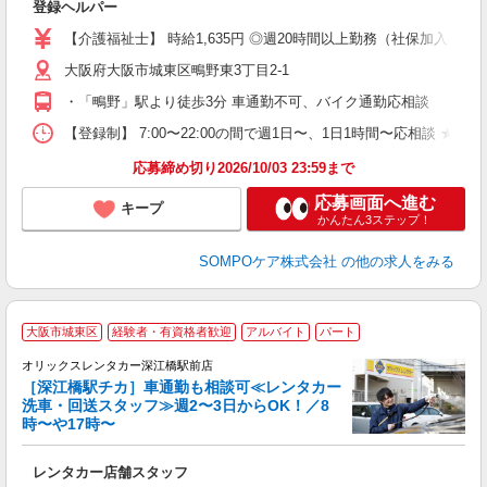
登録ヘルパー
未
ル
【介護福祉士】 時給1,635円 ◎週20時間以上勤務（社保加入者）の場
躍
大阪府大阪市城東区鴫野東3丁目2-1
O
会
・「鴫野」駅より徒歩3分 車通勤不可、バイク通勤応相談
与
【登録制】 7:00〜22:00の間で週1日〜、1日1時間〜応相談 ★
応募締め切り2026/10/03 23:59まで
応募画面へ進む
キープ
かんたん3ステップ！
SOMPOケア株式会社
の他の求人をみる
☆
大阪市城東区
経験者・有資格者歓迎
アルバイト
パート
0
オリックスレンタカー深江橋駅前店
［深江橋駅チカ］車通勤も相談可≪レンタカー
洗車・回送スタッフ≫週2〜3日からOK！／8
時〜や17時〜
る
レンタカー店舗スタッフ
入