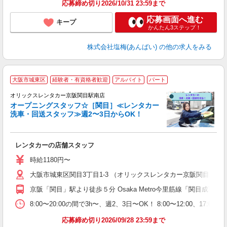
応募締め切り2026/10/31 23:59まで
応募画面へ進む
キープ
かんたん3ステップ！
株式会社塩梅(あんばい)
の他の求人をみる
大阪市城東区
経験者・有資格者歓迎
アルバイト
パート
フ
オリックスレンタカー京阪関目駅南店
オープニングスタッフ☆［関目］≪レンタカー
洗車・回送スタッフ≫週2〜3日からOK！
た
レンタカーの店舗スタッフ
入
中
時給1180円〜
プ
大阪市城東区関目3丁目1-3 （オリックスレンタカー京阪関目駅南
費
京阪「関目」駅より徒歩５分 Osaka Metro今里筋線「関目成育」駅
8:00〜20:00の間で3h〜、週2、3日〜OK！ 8:00〜12:00、1
応募締め切り2026/09/28 23:59まで