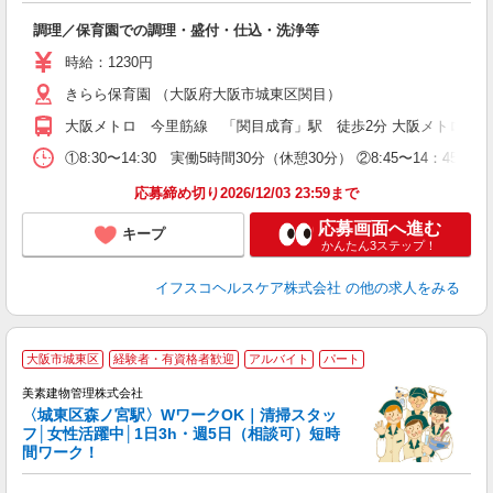
っ
調理／保育園での調理・盛付・仕込・洗浄等
未
ク
時給：1230円
勤
きらら保育園 （大阪府大阪市城東区関目）
大阪メトロ 今里筋線 「関目成育」駅 徒歩2分 大阪メトロ 谷
①8:30〜14:30 実働5時間30分（休憩30分） ②8:45〜14：4
応募締め切り2026/12/03 23:59まで
応募画面へ進む
キープ
かんたん3ステップ！
イフスコヘルスケア株式会社
の他の求人をみる
◆
大阪市城東区
経験者・有資格者歓迎
アルバイト
パート
経
美素建物管理株式会社
〈城東区森ノ宮駅〉WワークOK｜清掃スタッ
フ│女性活躍中│1日3h・週5日（相談可）短時
間ワーク！
お
入