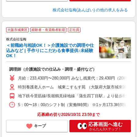
株式会社塩梅(あんばい)
の他の求人をみる
大阪市城東区
経験者・有資格者歓迎
正社員
株式会社塩梅
＜前職給与相談OK！＞介護施設での調理や仕
込みなど | 手作りにこだわる食事提供♪未経験
OK！
さ
調理師（介護施設での仕込み・調理・盛付など）
入
主
月給：233,430円〜280,000円 みなし残業代：29,430
（
特別養護老人ホーム 城東こすもす苑 （大阪府大阪市城東区蒲生2-2
べ
地下鉄今里筋線/長堀鶴見緑地線「蒲生四丁目駅」より徒歩8分 各
5：00〜18：00のシフト制（実働8時間） ※1ヶ月173.3時間勤
応募締め切り2026/10/31 23:59まで
応募画面へ進む
キープ
かんたん3ステップ！