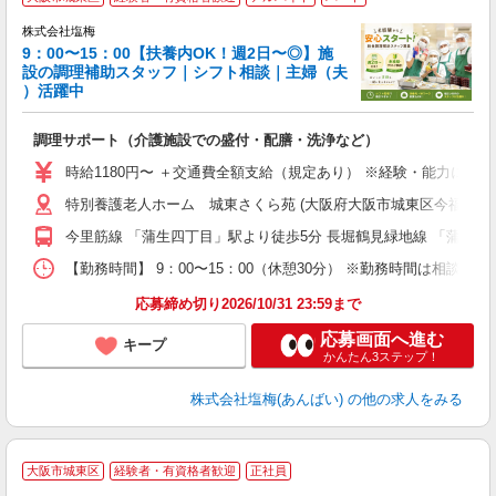
株式会社塩梅
9：00〜15：00【扶養内OK！週2日〜◎】施
設の調理補助スタッフ｜シフト相談｜主婦（夫
）活躍中
代
調理サポート（介護施設での盛付・配膳・洗浄など）
女
時給1180円〜 ＋交通費全額支給（規定あり） ※経験・能力によ
ド
特別養護老人ホーム 城東さくら苑 (大阪府大阪市城東区今福西6丁
煙
副
今里筋線 「蒲生四丁目」駅より徒歩5分 長堀鶴見緑地線 「蒲生四
【勤務時間】 9：00〜15：00（休憩30分） ※勤務時間は相談可
応募締め切り2026/10/31 23:59まで
応募画面へ進む
キープ
かんたん3ステップ！
株式会社塩梅(あんばい)
の他の求人をみる
大阪市城東区
経験者・有資格者歓迎
正社員