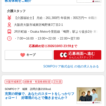
教育体制をご紹介
ア
介護スタッフ
経
チ
【介護福祉士】 月給：261,300円 年収例：355万円〜 ※職
社
大阪府大阪市城東区鴫野東3丁目2-1
JR片町線・Osaka Metro今里筋線「鴫野」駅より徒歩2分 車通
・7:00〜16:00 ・13:00〜22:00 ・22:00〜翌7:00
応募締め切り2026/10/03 23:59まで
応募画面へ進む
キープ
かんたん3ステップ！
SOMPOケア株式会社
の他の求人をみる
【
大阪市城東区
経験者・有資格者歓迎
正社員
事
SOMPOケア 城東 訪問介護/2193ca1
充実の研修で、あなたのスタートをしっかりフ
ォロー！ 好環境のもとで働きませんか？