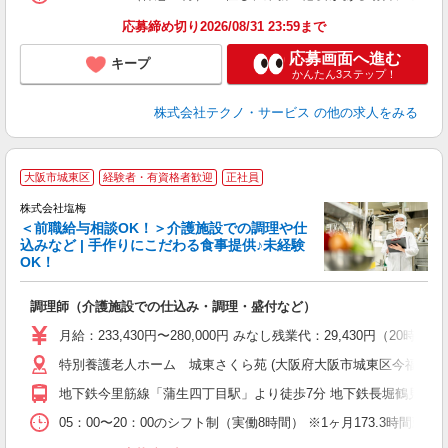
応募締め切り2026/08/31 23:59まで
応募画面へ進む
キープ
かんたん3ステップ！
株式会社テクノ・サービス
の他の求人をみる
大阪市城東区
経験者・有資格者歓迎
正社員
株式会社塩梅
＜前職給与相談OK！＞介護施設での調理や仕
込みなど | 手作りにこだわる食事提供♪未経験
OK！
さ
調理師（介護施設での仕込み・調理・盛付など）
入
ル
月給：233,430円〜280,000円 みなし残業代：29,430
躍
特別養護老人ホーム 城東さくら苑 (大阪府大阪市城東区今福西6-15
通
援
地下鉄今里筋線「蒲生四丁目駅」より徒歩7分 地下鉄長堀鶴見緑地
05：00〜20：00のシフト制（実働8時間） ※1ヶ月173.3時間勤