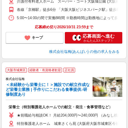
介護付有料老人ホーム スーパー・コート大阪城公園 (大阪府大阪市城東
べ
各線「京橋駅」徒歩6分 「大阪大阪ビジネスパーク駅」徒歩8分 J
5:00〜14:00の間で実働8時間 ※勤務時間は勤務地によって多少異
応募締め切り2026/10/31 23:59まで
応募画面へ進む
キープ
かんたん3ステップ！
株式会社塩梅(あんばい)
の他の求人をみる
大阪市城東区
経験者・有資格者歓迎
正社員
株式会社塩梅
＜未経験から栄養士に！＞施設での献立作成な
ど栄養士業務 | 手作りにこだわる食事提供♪研
き
修制度あり
年
充
栄養士（特別養護老人ホームでの献立・発注・食事管理など）
入
主
★前職給与相談OK！ 月給204,000円〜240,000円 （みな
（
特別養護老人ホーム 城東さくら苑 (大阪府大阪市城東区今福西6-15
べ