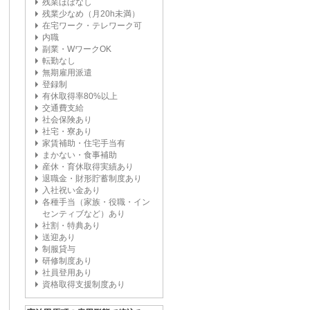
残業ほぼなし
残業少なめ（月20h未満）
在宅ワーク・テレワーク可
内職
副業・WワークOK
転勤なし
無期雇用派遣
登録制
有休取得率80%以上
交通費支給
社会保険あり
社宅・寮あり
家賃補助・住宅手当有
まかない・食事補助
産休・育休取得実績あり
退職金・財形貯蓄制度あり
入社祝い金あり
各種手当（家族・役職・イン
センティブなど）あり
社割・特典あり
送迎あり
制服貸与
研修制度あり
社員登用あり
資格取得支援制度あり