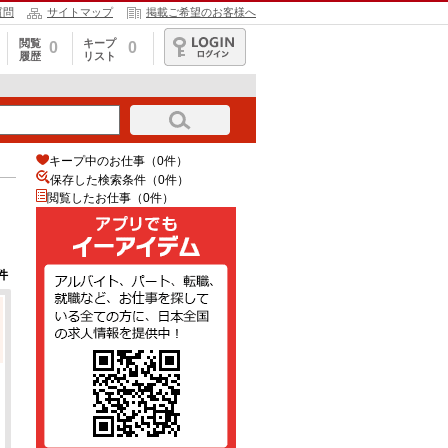
質問
サイトマップ
掲載ご希望のお客様へ
閲覧
キープ
0
0
履歴
リスト
ログイン
キープ中のお仕事（0件）
保存した検索条件（
0
件）
閲覧したお仕事（0件）
件