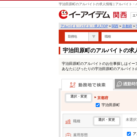
宇治田原町のアルバイトの求人情報 | アルバイト
エ
関西
アルバイト・バイト・求人TOP
>
関西
>
京都府
>
勤務地
職種
宇治田原町のアルバイトの求
宇治田原町のアルバイトのお仕事探しはイー
あなたにぴったりの宇治田原町のアルバイト
勤務地で検索
通勤時間・区
選択・変更
京都府
宇治田原町
未選択
選択・変更
職種
ア
雇用形態