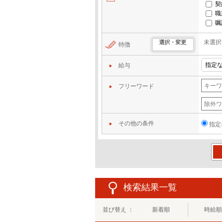
契
職
嘱
未選択
選択・変更
特徴
給与
フリーワード
その他の条件
指定
この
検索結果一覧
並び替え ：
新着順
時給順