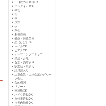
土日祝のみ勤務OK
フルタイム歓迎
早朝
朝
昼
夕方
夜
深夜
服装自由
髪型・髪色自由
髭（ひげ）OK
ネイルOK
ピアスOK
オープニングスタッフ
禁煙・分煙
食堂・売店あり
駅直結・駅チカ
託児所あり
上場企業・上場企業のグルー
プ会社
公的機関
リゾート
車通勤OK
バイク通勤OK
自転車通勤OK
扶養内勤務OK