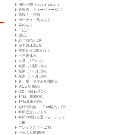
国籍不問（jobs in japan）
管理職・マネージャー採用
高収入・高額
ボーナス・賞与あり
昇給あり
日払い
週払い
給与前払いOK
完全週休2日制
年間休日120日以上
土日祝休み
単発（1日のみ）
短期（1週間以内）
短期（1ヶ月以内）
短期（3ヶ月以内）
春・夏・冬休み期間限定
週1日勤務OK
週2～3日勤務OK
10時～勤務OK
16時前退社OK
短時間勤務（1日4h以内）OK
時間固定シフト制
時間や曜日が選べる・シフト
自由
フレックスタイム制
平日のみ勤務OK