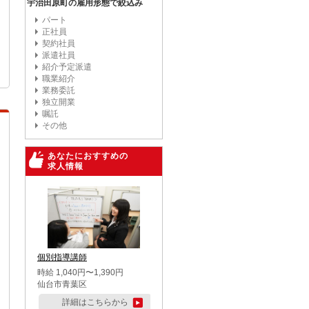
宇治田原町の雇用形態で絞込み
パート
正社員
契約社員
派遣社員
紹介予定派遣
職業紹介
業務委託
独立開業
嘱託
その他
あなたにおすすめの
求人情報
個別指導講師
時給 1,040円〜1,390円
仙台市青葉区
詳細はこちらから