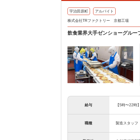
宇治田原町
アルバイト
株式会社TRファクトリー 京都工場
飲食業界大手ゼンショーグルー
給与
【5時〜22時】
職種
製造スタッフ