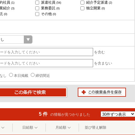
約社員
派遣社員
紹介予定派遣
(1)
(54)
(2)
業紹介
業務委託
独立開業
(3)
(0)
(0)
託
その他
(0)
(0)
を含む
を含まない
なし
本日掲載
締切間近
この検索条件を保存
条件で検索
5 件
の情報が見つかりました
日給順
月給順
並び替え解除