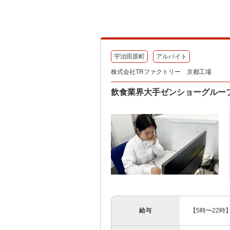
宇治田原町
アルバイト
株式会社TRファクトリー 京都工場
飲食業界大手ゼンショーグルー
給与
【5時〜22時】