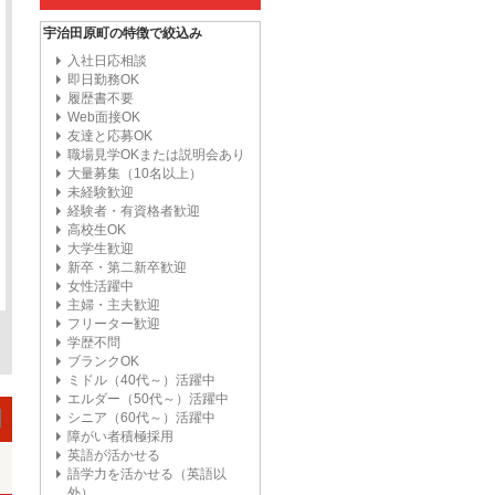
宇治田原町の特徴で絞込み
入社日応相談
即日勤務OK
履歴書不要
Web面接OK
友達と応募OK
職場見学OKまたは説明会あり
大量募集（10名以上）
未経験歓迎
経験者・有資格者歓迎
高校生OK
大学生歓迎
新卒・第二新卒歓迎
女性活躍中
主婦・主夫歓迎
フリーター歓迎
学歴不問
ブランクOK
ミドル（40代～）活躍中
エルダー（50代～）活躍中
シニア（60代～）活躍中
障がい者積極採用
英語が活かせる
語学力を活かせる（英語以
外）