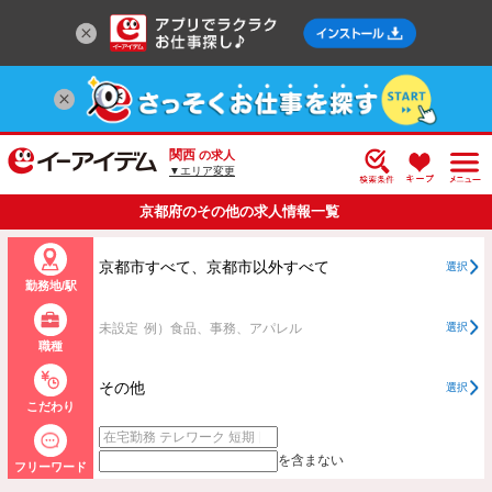
関西
の求人
▼エリア変更
京都府のその他の求人情報一覧
京都市すべて、京都市以外すべて
選択
勤務地/駅
未設定
例）食品、事務、アパレル
選択
職種
その他
選択
こだわり
を含まない
フリーワード