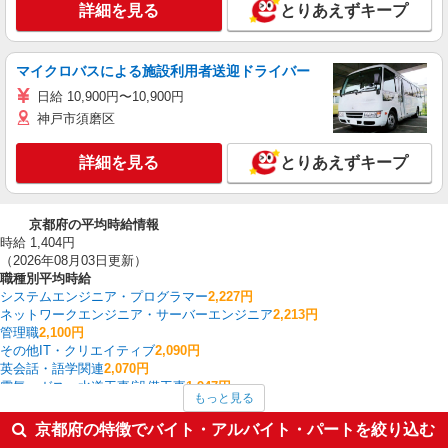
詳細を見る
とりあえずキープ
マイクロバスによる施設利用者送迎ドライバー
日給 10,900円〜10,900円
神戸市須磨区
詳細を見る
とりあえずキープ
京都府の平均時給情報
時給 1,404円
（2026年08月03日更新）
職種別平均時給
システムエンジニア・プログラマー
2,227円
ネットワークエンジニア・サーバーエンジニア
2,213円
管理職
2,100円
その他IT・クリエイティブ
2,090円
英会話・語学関連
2,070円
電気・ガス・水道工事/設備工事
1,947円
もっと見る
CADオペレーター・積算
1,934円
薬剤師
1,920円
京都府の特徴でバイト・アルバイト・パートを絞り込む
建築・土木・設備
1,914円