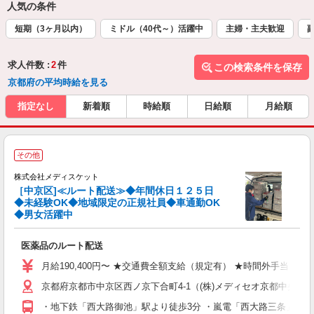
人気の条件
短期（3ヶ月以内）
ミドル（40代～）活躍中
主婦・主夫歓迎
求人件数 :
2
件
この検索条件を保存
京都府の平均時給を見る
指定なし
新着順
時給順
日給順
月給順
その他
株式会社メディスケット
［中京区]≪ルート配送≫◆年間休日１２５日
◆未経験OK◆地域限定の正規社員◆車通勤OK
体
◆男女活躍中
医薬品のルート配送
月給190,400円〜 ★交通費全額支給（規定有） ★時間外
京都府京都市中京区西ノ京下合町4-1（(株)メディセオ京都中央
・地下鉄「西大路御池」駅より徒歩3分 ・嵐電「西大路三条」駅よ