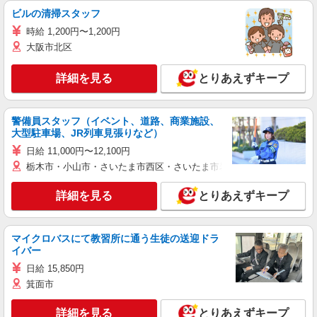
ビルの清掃スタッフ
時給 1,200円〜1,200円
大阪市北区
詳細を見る
とりあえずキープ
警備員スタッフ（イベント、道路、商業施設、
大型駐車場、JR列車見張りなど）
日給 11,000円〜12,100円
栃木市・小山市・さいたま市西区・さいたま市岩槻区・久喜市・蓮田
詳細を見る
とりあえずキープ
マイクロバスにて教習所に通う生徒の送迎ドラ
イバー
日給 15,850円
箕面市
詳細を見る
とりあえずキープ