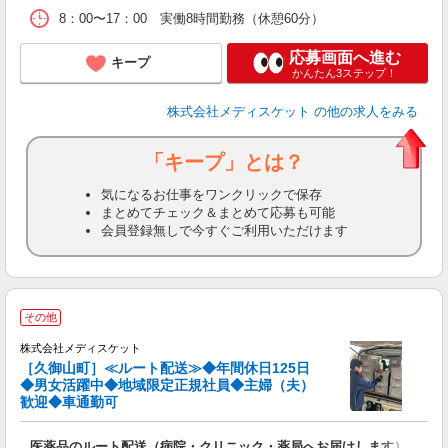
8：00〜17：00 実働8時間勤務（休憩60分）
応募画面へ進む
キープ
かんたん3ステップ！
株式会社メディスケット
の他の求人をみる
「キープ」とは？
気になるお仕事をワンクリックで保存
まとめてチェック＆まとめて応募も可能
会員登録無しで今すぐご利用いただけます
その他
株式会社メディスケット
［久御山町］≪ルート配送≫◆年間休日125日
◆男女活躍中◆地域限定正規社員◆主婦（夫）
体
歓迎◆車通勤可
医薬品のルート配送（病院・クリニック・薬局へお届けします）