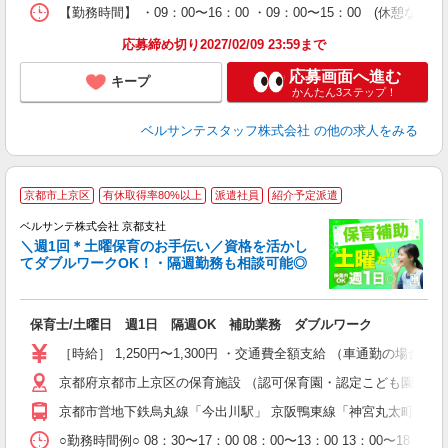
【勤務時間】 ・09：00〜16：00 ・09：00〜15：00
率
応募締め切り2027/02/09 23:59まで
応募画面へ進む
キープ
かんたん3ステップ！
ベルサンテスタッフ株式会社
の他の求人をみる
京都市上京区
有休取得率80%以上
派遣社員
紹介予定派遣
ベルサンテ株式会社 京都支社
メ
＼週1回＊土曜保育のお手伝い／資格を活かし
てダブルワークOK！・隔週勤務も相談可能◎
入
保育士/土曜日 週1日 隔週OK 補助業務 ダブルワーク
活
～
［時給］ 1,250円〜1,300円 ・交通費全額支給 （車通勤の場
あ
京都府京都市上京区の保育施設 （認可保育園・認定こども園・幼
通
京都市営地下鉄烏丸線「今出川駅」 京阪鴨東線「神宮丸太町駅」
研
○勤務時間例○ 08：30〜17：00 08：00〜13：00 13