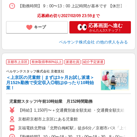
【勤務時間】 9：00〜13：00 上記時間が基本です 【休憩】 な
修
応募締め切り2027/02/09 23:59まで
応募画面へ進む
キープ
かんたん3ステップ！
ベルサンテ株式会社
の他の求人をみる
■
京都市上京区
有休取得率80%以上
派遣社員
紹介予定派遣
か
仕
ベルサンテスタッフ株式会社 京都支社
＜上京区の児童館｜まずは3ヶ月お試し派遣＞
月152h勤務で安定収入◎朝はゆったり10時始
業！
か
入
児童館スタッフ/午前10時始業 月152時間勤務
卒
ク
【時給】1,150円〜＋交通費別途全額支給 ・交通費全額支給 （
0
京都府京都市上京区にある児童館
ト
業
京福電鉄北野線「北野白梅町駅」徒歩6分／京都市バス「上七軒」
制
【勤務時間】 10：00〜18：30、13：00〜18：30、8：00〜