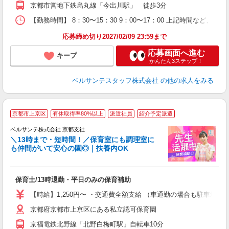
K
京都市営地下鉄烏丸線「今出川駅」 徒歩3分
以
貯
【勤務時間】 8：30〜15：30 9：00〜17：00 上記時間など
応募締め切り2027/02/09 23:59まで
応募画面へ進む
キープ
かんたん3ステップ！
ベルサンテスタッフ株式会社
の他の求人をみる
◆
京都市上京区
有休取得率80%以上
派遣社員
紹介予定派遣
ベルサンテ株式会社 京都支社
＼13時まで・短時間！／保育室にも調理室に
も仲間がいて安心の園◎｜扶養内OK
の
保育士/13時退勤・平日のみの保育補助
入
活
【時給】1,250円〜 ・交通費全額支給 （車通勤の場合も駐車場
～
京都府京都市上京区にある私立認可保育園
あ
昼
京福電鉄北野線「北野白梅町駅」自転車10分
副