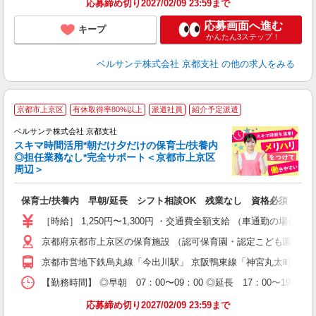
応募締め切り2027/02/09 23:59まで
応募画面へ進む
キープ
かんたん3ステップ！
ベルサンテ株式会社 京都支社
の他の求人をみる
京都市上京区
有休取得率80%以上
派遣社員
紹介予定派遣
迎
ベルサンテ株式会社 京都支社
部
スキマ時間活用*朝だけ夕だけの保育士/扶養内
1
◎担任業務なし*完全サポート＜京都市上京区
ン
周辺＞
す
入
保育士/扶養内 早朝/延長 シフト相談OK 残業なし 資格必須
り
主
［時給］ 1,250円〜1,300円 ・交通費全額支給 （車通勤の場
中
京都府京都市上京区の保育施設 （認可保育園・認定こども園・幼
休
社
京都市営地下鉄烏丸線「今出川駅」 京阪鴨東線「神宮丸太町駅」
K
【勤務時間】 ◎早朝 07：00〜09：00 ◎延長 17：00〜
応募締め切り2027/02/09 23:59まで