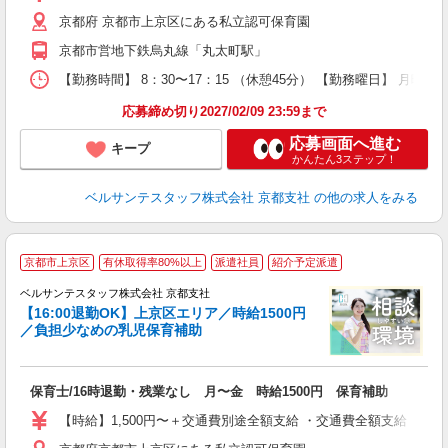
ク
京都府 京都市上京区にある私立認可保育園
0
フ
京都市営地下鉄烏丸線「丸太町駅」
副
【勤務時間】 8：30〜17：15 （休憩45分） 【勤務曜日】 月曜日
率
応募締め切り2027/02/09 23:59まで
応募画面へ進む
キープ
かんたん3ステップ！
ベルサンテスタッフ株式会社 京都支社
の他の求人をみる
選
京都市上京区
有休取得率80%以上
派遣社員
紹介予定派遣
ベルサンテスタッフ株式会社 京都支社
【16:00退勤OK】上京区エリア／時給1500円
／負担少なめの乳児保育補助
で
保育士/16時退勤・残業なし 月〜金 時給1500円 保育補助
入
卒
【時給】1,500円〜＋交通費別途全額支給 ・交通費全額支給 （
ク