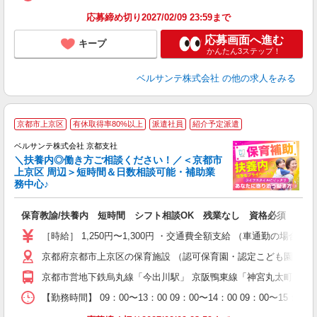
応募締め切り2027/02/09 23:59まで
応募画面へ進む
キープ
かんたん3ステップ！
ベルサンテ株式会社
の他の求人をみる
京都市上京区
有休取得率80%以上
派遣社員
紹介予定派遣
迎
ベルサンテ株式会社 京都支社
部
＼扶養内◎働き方ご相談ください！／＜京都市
上京区 周辺＞短時間＆日数相談可能・補助業
務中心♪
い
保育教諭/扶養内 短時間 シフト相談OK 残業なし 資格必須
入
り
［時給］ 1,250円〜1,300円 ・交通費全額支給 （車通勤の場
主
京都府京都市上京区の保育施設 （認可保育園・認定こども園・幼
中
休
京都市営地下鉄烏丸線「今出川駅」 京阪鴨東線「神宮丸太町駅」
社
K
【勤務時間】 09：00〜13：00 09：00〜14：00 09