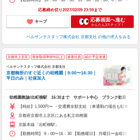
応募締め切り2027/02/09 23:59まで
応募画面へ進む
キープ
かんたん3ステップ！
ベルサンテスタッフ株式会社 京都支社
の他の求人をみる
京都市上京区
有休取得率80%以上
派遣社員
紹介予定派遣
ベルサンテスタッフ株式会社 京都支社
京都御所のすぐ近くの幼稚園｜9:00〜16:30｜
平日のみ｜社保加入
入
幼稚園教諭/出町柳駅 16:30まで サポート中心 ブランク歓迎 資格
卒
ク
【時給】1,500円〜 ・交通費全額支給 （車通勤の場合も駐車場
0
京都府京都市上京区にある私立幼稚園
フ
副
京阪本線「出町柳駅」
率
【勤務時間】 9：00〜16：30 【勤務曜日】 月曜日〜金曜日