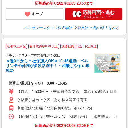
応募締め切り2027/02/09 23:59まで
応募画面へ進む
キープ
かんたん3ステップ！
ベルサンテスタッフ株式会社 京都支社
の他の求人をみる
＼
京都市上京区
有休取得率80%以上
派遣社員
紹介予定派遣
ベルサンテスタッフ株式会社 京都支社
≪週3日から＊社保加入OK≫16:45退勤・ベル
サンテの仲間が多数活躍中！・相談しやすい環
境◎
良
保育士/週3日からOK 9:00〜16:45
入
卒
【時給】1,500円〜 ・交通費全額支給 （車通勤の場合も駐車場
ク
京都府京都市上京区にある私立認可保育園
0
K
京福電鉄北野線「北野白梅町駅」 市バス12分
K
【勤務時間】 9：00〜16：45 （休憩45分） 【勤務曜日】 月曜
研
応募締め切り2027/02/09 23:59まで