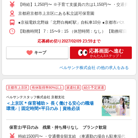
活
【時給】1,250円〜 ※子育て支援員の方は1,150円〜 ・交通
～
京都府京都市上京区にある私立認可保育園
あ
固
●京福電鉄北野線「北野白梅町駅」自転車10分 ●京都市バス「上七
務
支
【勤務時間】 7：15〜9：15 （休憩時間：なし） 【勤務曜日】 
応募締め切り2027/02/09 23:59まで
応募画面へ進む
キープ
かんたん3ステップ！
ベルサンテ株式会社
の他の求人をみる
京都市上京区
有休取得率80%以上
派遣社員
紹介予定派遣
ベルサンテスタッフ株式会社 京都支社
＜上京区＊保育補助＞ 長く働ける安心の職場
環境♪｜固定時間×平日のみ｜資格必須
談
保育士/平日のみ 残業・持ち帰りなし ブランク歓迎
入
卒
時給1500円〜 ・交通費全額支給 （車通勤の場合も駐車場代・ガ