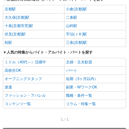
京都駅
小倉(京都)駅
大久保(京都)駅
二条駅
十条(京都市営)駅
山科駅
伏見(京都)駅
宇治(ＪＲ)駅
桂駅
三条(京都)駅
人気の特集からバイト・アルバイト・パートを探す
ミドル（40代～）活躍中
主婦・主夫歓迎
高校生OK
パート
オープニングスタッフ
短期（3ヶ月以内）
派遣
副業・WワークOK
ファッション・アパレル
職種・条件一覧
コンテンツ一覧
コラム・特集一覧
1／1