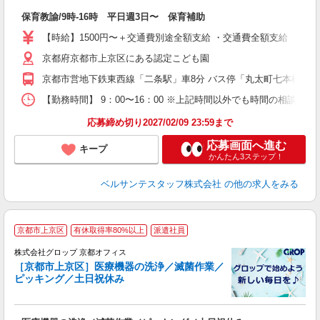
入
保育教諭/9時-16時 平日週3日〜 保育補助
卒
ク
【時給】1500円〜＋交通費別途全額支給 ・交通費全額支給 （車
0
京都府京都市上京区にある認定こども園
平
得
京都市営地下鉄東西線「二条駅」車8分 バス停「丸太町七本松」か
金
【勤務時間】 9：00〜16：00 ※上記時間以外でも時間の相談可
応募締め切り2027/02/09 23:59まで
応募画面へ進む
キープ
かんたん3ステップ！
ベルサンテスタッフ株式会社
の他の求人をみる
京都市上京区
有休取得率80%以上
派遣社員
株式会社グロップ 京都オフィス
［京都市上京区］医療機器の洗浄／滅菌作業／
ピッキング／土日祝休み
出