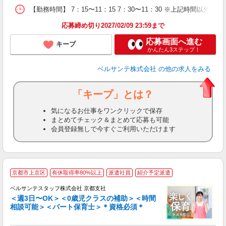
【勤務時間】 7：15〜11：15 7：30〜11：30 ※上記時間以
応募締め切り2027/02/09 23:59まで
応募画面へ進む
キープ
かんたん3ステップ！
ベルサンテ株式会社
の他の求人をみる
「キープ」とは？
気になるお仕事をワンクリックで保存
まとめてチェック＆まとめて応募も可能
会員登録無しで今すぐご利用いただけます
京都市上京区
有休取得率80%以上
派遣社員
紹介予定派遣
ベルサンテスタッフ株式会社 京都支社
＜週3日〜OK＞＜0歳児クラスの補助＞＜時間
相談可能＞＜パート保育士＞＊資格必須＊
た