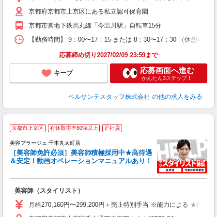
ク
京都府京都市上京区にある私立認可保育園
0
平
京都市営地下鉄烏丸線「今出川駅」自転車15分
K
以
【勤務時間】 9：00〜17：15 または 8：30〜17：30 （休憩4
貯
応募締め切り2027/02/09 23:59まで
応募画面へ進む
キープ
かんたん3ステップ！
ベルサンテスタッフ株式会社
の他の求人をみる
京都市上京区
有休取得率80%以上
正社員
美容プラージュ 千本丸太町店
［美容師免許必須］美容師積極採用中★高待遇
＆安定！動画オペレーションマニュアルあり！
募
給
歩
美容師（スタイリスト）
入
資
月給270,160円〜299,200円＋売上特別手当 ※能力による ★
ブ