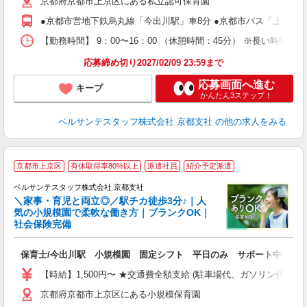
京都府京都市上京区にある私立認可保育園
0
間
●京都市営地下鉄烏丸線「今出川駅」車8分 ●京都市バス「上七軒
ぼ
【勤務時間】 9：00〜16：00 （休憩時間：45分） ※長い時間
あ
応募締め切り2027/02/09 23:59まで
応募画面へ進む
キープ
かんたん3ステップ！
ベルサンテスタッフ株式会社 京都支社
の他の求人をみる
京都市上京区
有休取得率80%以上
派遣社員
紹介予定派遣
で
ベルサンテスタッフ株式会社 京都支社
＼家事・育児と両立◎／駅チカ徒歩3分♪｜人
気の小規模園で柔軟な働き方｜ブランクOK｜
社会保険完備
か
入
保育士/今出川駅 小規模園 固定シフト 平日のみ サポート中心 
卒
ク
【時給】1,500円〜 ★交通費全額支給 (駐車場代、ガソリン代は
0
京都府京都市上京区にある小規模保育園
平