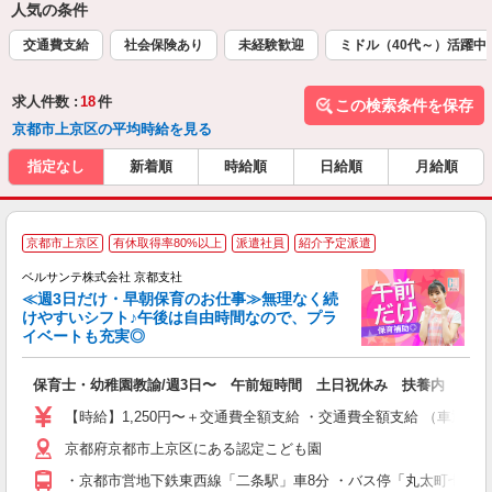
人気の条件
交通費支給
社会保険あり
未経験歓迎
ミドル（40代～）活躍中
求人件数 :
18
件
この検索条件を保存
京都市上京区の平均時給を見る
指定なし
新着順
時給順
日給順
月給順
●
京都市上京区
有休取得率80%以上
派遣社員
紹介予定派遣
ベルサンテ株式会社 京都支社
≪週3日だけ・早朝保育のお仕事≫無理なく続
お
けやすいシフト♪午後は自由時間なので、プラ
家
イベートも充実◎
い
...
保育士・幼稚園教諭/週3日〜 午前短時間 土日祝休み 扶養内 資格
入
活
【時給】1,250円〜＋交通費全額支給 ・交通費全額支給 （車通
～
京都府京都市上京区にある認定こども園
あ
平
・京都市営地下鉄東西線「二条駅」車8分 ・バス停「丸太町七本松
取