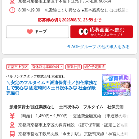
京都府京都市上京区千本通下立売下ル小山町908-64
自
ク
8:30〜19:00 ※店舗により異なる ●基本残業なし ほぼ残業
あ
応募締め切り2026/08/31 23:59まで
支
応募画面へ進む
キープ
かんたん3ステップ！
PLAGEグループ
の他の求人をみる
京都市上京区
有休取得率80%以上
派遣社員
紹介予定派遣
ベルサンテスタッフ株式会社 京都支社
＼安定のフルタイム＊派遣保育士／担任業務な
しで安心◎ 固定時間＆土日祝休み◎ 社会保険
完備◎
1
派遣保育士/担任業務なし 土日祝休み フルタイム 社保完備
入
卒
［時給］ 1,450円〜1,500円 ・交通費全額支給 （車通勤の
ク
京都府京都市上京区の保育施設 （認可保育園・認定こども園・幼
0
フ
京都市営地下鉄烏丸線「今出川駅」 京阪鴨東線「神宮丸太町駅」
副