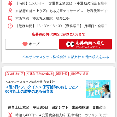
卒
【時給】1,500円〜 ・交通費全額支給 （車通勤の場合も駐車場
ク
京都府京都市上京区にある児童デイサービス・放課後等デイサー
0
フ
京阪本線「神宮丸太町駅」徒歩10分
副
【勤務時間】 13：30〜18：30 【勤務曜日】 月曜日〜金曜日
率
応募締め切り2027/02/09 23:59まで
応募画面へ進む
キープ
かんたん3ステップ！
ベルサンテスタッフ株式会社 京都支社
の他の求人をみる
京都市上京区
有休取得率80%以上
派遣社員
紹介予定派遣
す
ス
ベルサンテスタッフ株式会社 京都支社
＜週5日×フルタイム＞保育補助のおしごと／1
ル
00年以上の歴史のある保育園
実
保育士/上京区 平日週5日 固定シフト 未経験歓迎 資格必須
入
卒
時給1,400円〜 ★交通費全額支給 (駐車場代、ガソリン代は弊社