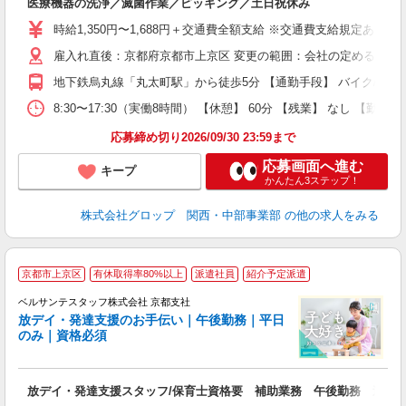
医療機器の洗浄／滅菌作業／ピッキング／土日祝休み
履
卒
時給1,350円〜1,688円＋交通費全額支給 ※交通費支給規定あり 
O
雇入れ直後：京都府京都市上京区 変更の範囲：会社の定める就業
バ
給
地下鉄烏丸線「丸太町駅」から徒歩5分 【通勤手段】 バイク/自転
資
8:30〜17:30（実働8時間） 【休憩】 60分 【残業】 な
応募締め切り2026/09/30 23:59まで
応募画面へ進む
キープ
かんたん3ステップ！
株式会社グロップ 関西・中部事業部
の他の求人をみる
京都市上京区
有休取得率80%以上
派遣社員
紹介予定派遣
ベルサンテスタッフ株式会社 京都支社
放デイ・発達支援のお手伝い｜午後勤務｜平日
のみ｜資格必須
ま
放デイ・発達支援スタッフ/保育士資格要 補助業務 午後勤務 週5
入