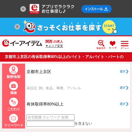
関西
の求人
▼エリア変更
京都市上京区の有休取得率80%以上のバイト・アルバイト・パートの
求人情報一覧
京都市上京区
選択
勤務地/駅
未設定
例）食品、事務、アパレル
選択
職種
有休取得率80%以上
選択
こだわり
を含まない
フリーワード