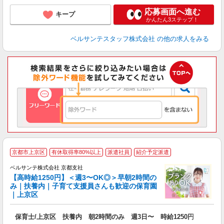
応募画面へ進む
キープ
かんたん3ステップ！
ベルサンテスタッフ株式会社
の他の求人をみる
京都市上京区
有休取得率80%以上
派遣社員
紹介予定派遣
ベルサンテ株式会社 京都支社
【高時給1250円】＜週3〜OK◎＞早朝2時間の
み｜扶養内｜子育て支援員さんも歓迎の保育園
｜上京区
類
保育士/上京区 扶養内 朝2時間のみ 週3日〜 時給1250円
入