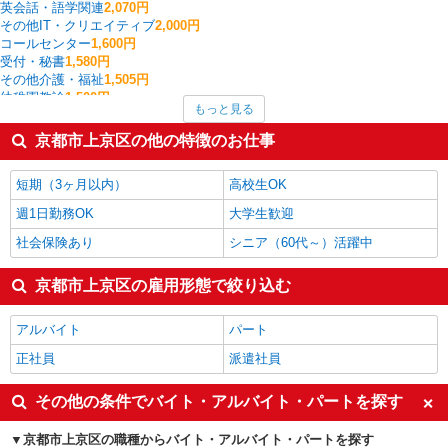
英会話・語学関連
2,070円
その他IT・クリエイティブ
2,000円
コールセンター
1,600円
受付・秘書
1,580円
その他介護・福祉
1,505円
幼稚園教諭
1,500円
もっと見る
介護職・ヘルパー
1,497円
看護師・保健師・看護助手・助産師
1,463円
京都市上京区の他の特徴のお仕事
その他オフィスワーク・事務
1,460円
一般・営業事務
1,437円
短期（3ヶ月以内）
高校生OK
京都市上京区の他の職種の平均時給を見る
週1日勤務OK
大学生歓迎
社会保険あり
シニア（60代～）活躍中
京都市上京区の雇用形態で絞り込む
アルバイト
パート
正社員
派遣社員
その他の条件でバイト・アルバイト・パートを探す
京都市上京区の職種からバイト・アルバイト・パートを探す