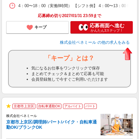
4：00〜18：00（実働8時間） 【シフト例】 4：00〜13：00 5：30〜
応募締め切り2027/01/31 23:59まで
応募画面へ進む
キープ
かんたん3ステップ！
株式会社ベネミール
の他の求人をみる
「キープ」とは？
気になるお仕事をワンクリックで保存
まとめてチェック＆まとめて応募も可能
会員登録無しで今すぐご利用いただけます
京都市上京区
自転車通勤OK
アルバイト
パート
現
★
株式会社ベネミール
京都市上京区/調理師/パート/バイク・自転車通
態
勤OK/ブランクOK