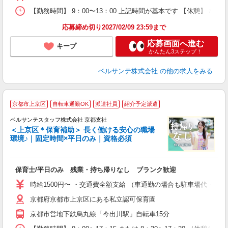
副
【勤務時間】 9：00〜13：00 上記時間が基本です 【休憩】 な
修
応募締め切り2027/02/09 23:59まで
応募画面へ進む
キープ
かんたん3ステップ！
ベルサンテ株式会社
の他の求人をみる
京都市上京区
自転車通勤OK
派遣社員
紹介予定派遣
ベルサンテスタッフ株式会社 京都支社
＜上京区＊保育補助＞ 長く働ける安心の職場
環境♪｜固定時間×平日のみ｜資格必須
談
保育士/平日のみ 残業・持ち帰りなし ブランク歓迎
入
卒
時給1500円〜 ・交通費全額支給 （車通勤の場合も駐車場代・ガ
ク
京都府京都市上京区にある私立認可保育園
0
平
京都市営地下鉄烏丸線「今出川駅」自転車15分
K
以