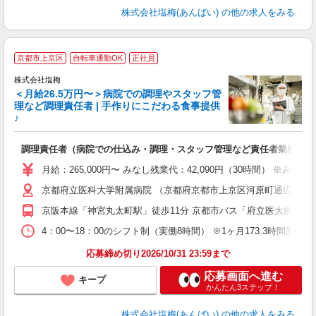
株式会社塩梅(あんばい)
の他の求人をみる
京都市上京区
自転車通勤OK
正社員
株式会社塩梅
＜月給26.5万円〜＞病院での調理やスタッフ管
理など調理責任者 | 手作りにこだわる食事提供
♪
さ
調理責任者（病院での仕込み・調理・スタッフ管理など責任者業務）
入
（
月給：265,000円〜 みなし残業代：42,090円（30時間）
給
京都府立医科大学附属病院 （京都府京都市上京区河原町通広小路
通
援
京阪本線「神宮丸太町駅」徒歩11分 京都市バス「府立医大病院前
4：00〜18：00のシフト制（実働8時間） ※1ヶ月173.3時間勤
応募締め切り2026/10/31 23:59まで
応募画面へ進む
キープ
かんたん3ステップ！
株式会社塩梅(あんばい)
の他の求人をみる