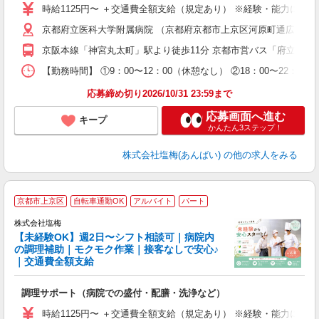
迎
時給1125円〜 ＋交通費全額支給（規定あり） ※経験・能力によ
学
京都府立医科大学附属病院 （京都府京都市上京区河原町通広小路上
活
養
京阪本線「神宮丸太町」駅より徒歩11分 京都市営バス「府立医大
り
【勤務時間】 ①9：00〜12：00（休憩なし） ②18：00〜22
応募締め切り2026/10/31 23:59まで
応募画面へ進む
キープ
かんたん3ステップ！
株式会社塩梅(あんばい)
の他の求人をみる
■
京都市上京区
自転車通勤OK
アルバイト
パート
株式会社塩梅
【未経験OK】週2日〜シフト相談可｜病院内
す
の調理補助｜モクモク作業｜接客なしで安心♪
｜交通費全額支給
理
調理サポート（病院での盛付・配膳・洗浄など）
入
夫
時給1125円〜 ＋交通費全額支給（規定あり） ※経験・能力によ