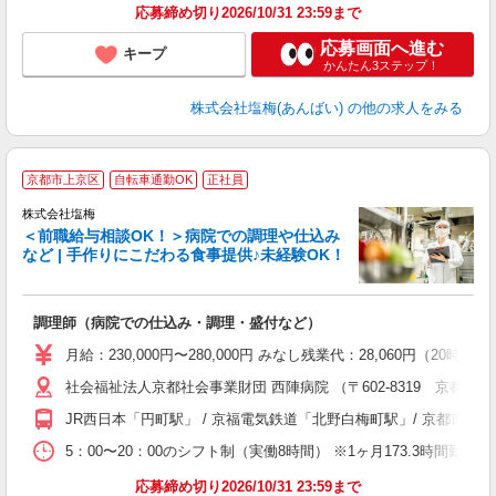
応募締め切り2026/10/31 23:59まで
応募画面へ進む
キープ
かんたん3ステップ！
株式会社塩梅(あんばい)
の他の求人をみる
京都市上京区
自転車通勤OK
正社員
株式会社塩梅
＜前職給与相談OK！＞病院での調理や仕込み
など | 手作りにこだわる食事提供♪未経験OK！
さ
調理師（病院での仕込み・調理・盛付など）
入
ル
月給：230,000円〜280,000円 みなし残業代：28,060
躍
社会福祉法人京都社会事業財団 西陣病院 （〒602-8319 京都府
O
資
JR西日本「円町駅」 / 京福電気鉄道「北野白梅町駅」/ 京都
5：00〜20：00のシフト制（実働8時間） ※1ヶ月173.3時間勤
応募締め切り2026/10/31 23:59まで