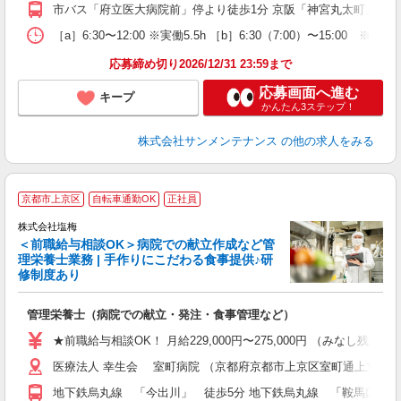
市バス「府立医大病院前」停より徒歩1分 京阪「神宮丸太町」駅よ
［a］6:30〜12:00 ※実働5.5h ［b］6:30（7:00）
応募締め切り2026/12/31 23:59まで
応募画面へ進む
キープ
かんたん3ステップ！
株式会社サンメンテナンス
の他の求人をみる
京都市上京区
自転車通勤OK
正社員
株式会社塩梅
＜前職給与相談OK＞病院での献立作成など管
理栄養士業務 | 手作りにこだわる食事提供♪研
き
修制度あり
年
充
管理栄養士（病院での献立・発注・食事管理など）
入
ル
★前職給与相談OK！ 月給229,000円〜275,000円 （みなし
躍
医療法人 幸生会 室町病院 （京都府京都市上京区室町通上立売下
り
地下鉄烏丸線 「今出川」 徒歩5分 地下鉄烏丸線 「鞍馬口」 徒