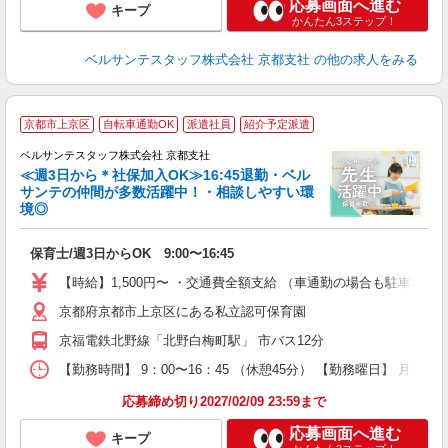
応募画面へ進む
キープ
かんたん3ステップ！
ベルサンテスタッフ株式会社 京都支社
の他の求人をみる
＼
京都市上京区
自転車通勤OK
派遣社員
紹介予定派遣
ベルサンテスタッフ株式会社 京都支社
≪週3日から＊社保加入OK≫16:45退勤・ベル
サンテの仲間が多数活躍中！・相談しやすい環
境◎
良
保育士/週3日からOK 9:00〜16:45
入
卒
【時給】1,500円〜 ・交通費全額支給 （車通勤の場合も駐車場
ク
京都府京都市上京区にある私立認可保育園
0
K
京福電鉄北野線「北野白梅町駅」 市バス12分
K
【勤務時間】 9：00〜16：45 （休憩45分） 【勤務曜日】 月曜
研
応募締め切り2027/02/09 23:59まで
応募画面へ進む
キープ