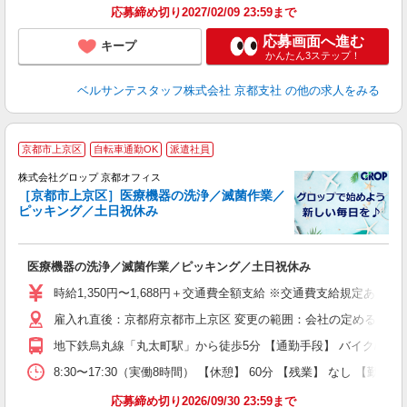
応募締め切り2027/02/09 23:59まで
応募画面へ進む
キープ
かんたん3ステップ！
ベルサンテスタッフ株式会社 京都支社
の他の求人をみる
京都市上京区
自転車通勤OK
派遣社員
株式会社グロップ 京都オフィス
［京都市上京区］医療機器の洗浄／滅菌作業／
ピッキング／土日祝休み
出
医療機器の洗浄／滅菌作業／ピッキング／土日祝休み
履
卒
時給1,350円〜1,688円＋交通費全額支給 ※交通費支給規定あり 
O
雇入れ直後：京都府京都市上京区 変更の範囲：会社の定める就業
バ
給
地下鉄烏丸線「丸太町駅」から徒歩5分 【通勤手段】 バイク/自転
資
8:30〜17:30（実働8時間） 【休憩】 60分 【残業】 な
応募締め切り2026/09/30 23:59まで