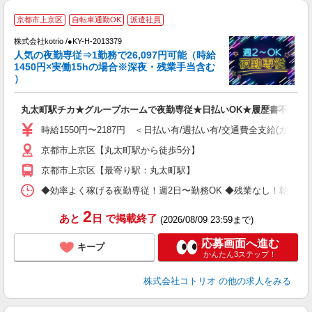
2
京都市上京区
自転車通勤OK
派遣社員
株式会社kotrio /●KY-H-2013379
女
人気の夜勤専従⇒1勤務で26,097円可能（時給
ド
1450円×実働15hの場合※深夜・残業手当含む
活
）
ル
自
丸太町駅チカ★グループホームで夜勤専従★日払いOK★履歴書不要
役
時給1550円〜2187円 ＜日払い有/週払い有/交通費全支給(ガソリ
京都市上京区【丸太町駅から徒歩5分】
京都市上京区【最寄り駅：丸太町駅】
◆効率よく稼げる夜勤専従！週2日〜勤務OK ◆残業なし！朝にはピタッと
2
あと
日
で掲載終了
(2026/08/09 23:59まで)
応募画面へ進む
キープ
かんたん3ステップ！
株式会社コトリオ
の他の求人をみる