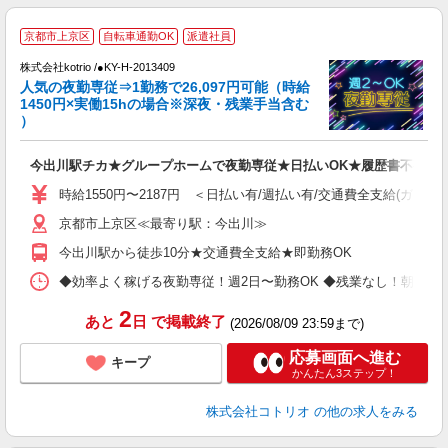
2
京都市上京区
自転車通勤OK
派遣社員
株式会社kotrio /●KY-H-2013409
女
人気の夜勤専従⇒1勤務で26,097円可能（時給
ド
1450円×実働15hの場合※深夜・残業手当含む
活
）
ル
自
今出川駅チカ★グループホームで夜勤専従★日払いOK★履歴書不要
役
時給1550円〜2187円 ＜日払い有/週払い有/交通費全支給(ガソリ
京都市上京区≪最寄り駅：今出川≫
今出川駅から徒歩10分★交通費全支給★即勤務OK
◆効率よく稼げる夜勤専従！週2日〜勤務OK ◆残業なし！朝にはピタッと
2
あと
日
で掲載終了
(2026/08/09 23:59まで)
応募画面へ進む
キープ
かんたん3ステップ！
株式会社コトリオ
の他の求人をみる