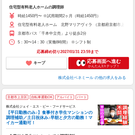
望
住宅型有料老人ホームの調理師
入
不
時給1450円〜 ※試用期間2ヶ月（時給1450円）
中
住宅型有料老人ホーム 北野マリアヴィラ （京都府京都市上京区仁
通
貸
京都市バス「千本中立売」より徒歩2分
5：30〜14：30（実働8時間） ※シフト制
応募締め切り2027/01/31 23:59まで
応募画面へ進む
キープ
かんたん3ステップ！
株式会社ベネミール
の他の求人をみる
京都市上京区
自転車通勤OK
アルバイト
パート
株式会社ジェイ・エス・ビー・フードサービス
【平日勤務のみ♪】食事付き学生マンションの
調理補助／土日祝休み♪早朝と夕方の勤務！マ
洗
イカー通勤可！
当