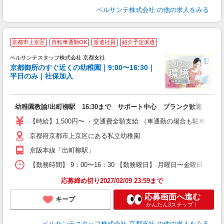
ベルサンテ株式会社
の他の求人をみる
京都市上京区
自転車通勤OK
派遣社員
紹介予定派遣
ベルサンテスタッフ株式会社 京都支社
京都御所のすぐ近くの幼稚園｜9:00〜16:30｜
平日のみ｜社保加入
入
幼稚園教諭/出町柳駅 16:30まで サポート中心 ブランク歓迎 資格
卒
ク
【時給】1,500円〜 ・交通費全額支給 （車通勤の場合も駐車場
0
京都府京都市上京区にある私立幼稚園
フ
副
京阪本線「出町柳駅」
率
【勤務時間】 9：00〜16：30 【勤務曜日】 月曜日〜金曜日
応募締め切り2027/02/09 23:59まで
応募画面へ進む
キープ
かんたん3ステップ！
ベルサンテスタッフ株式会社 京都支社
の他の求人をみる