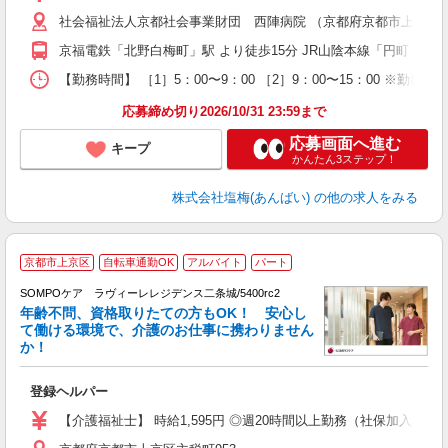
中
社会福祉法人京都社会事業財団 西陣病院 （京都府京都市上京区五
朝
扶
京福電鉄「北野白梅町」駅 より徒歩15分 JR山陰本線「円町」駅
あ
【勤務時間】 ［1］5：00〜9：00 ［2］9：00〜15：00 ※
応募締め切り2026/10/31 23:59まで
応募画面へ進む
キープ
かんたん3ステップ！
株式会社塩梅(あんばい)
の他の求人をみる
京都市上京区
自転車通勤OK
アルバイト
パート
SOMPOケア ラヴィーレレジデンス二条城/5400rc2
年齢不問、資格取りたての方もOK！ 安心し
て働ける環境で、介護のお仕事に携わりません
か！
現
や
登録ヘルパー
未
ル
【介護福祉士】 時給1,595円 ◎週20時間以上勤務（社保加入者）の
躍