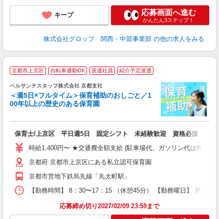
応募画面へ進む
キープ
かんたん3ステップ！
株式会社グロップ 関西・中部事業部
の他の求人をみる
京都市上京区
自転車通勤OK
派遣社員
紹介予定派遣
す
ス
ベルサンテスタッフ株式会社 京都支社
＜週5日×フルタイム＞保育補助のおしごと／1
ル
00年以上の歴史のある保育園
実
保育士/上京区 平日週5日 固定シフト 未経験歓迎 資格必須
入
卒
時給1,400円〜 ★交通費全額支給 (駐車場代、ガソリン代は弊社
ク
京都府 京都市上京区にある私立認可保育園
0
フ
京都市営地下鉄烏丸線「丸太町駅」
副
【勤務時間】 8：30〜17：15 （休憩45分） 【勤務曜日】 月曜日
率
応募締め切り2027/02/09 23:59まで