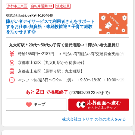
京都市上京区
自転車通勤OK
派遣社員
お
株式会社kotrio /●KY-H-1954648
女
障がい者デイサービスで利用者さんをサポート
ド
するお仕事♪無資格・未経験歓迎＊子育て経験
活
を活かせます◎
ル
自
丸太町駅＊20代〜50代の子育て世代活躍中！障がい者支援員◎
役
時給1550円〜2187円 ＜日払い有/週払い有/交通費全支給(ガソリ
京都市上京区【丸太町駅から徒歩5分】
京都市上京区【最寄り駅：丸太町駅】
≪シフト制/週3日〜OK≫ （例） ・9:30〜18:30 ・10:00〜19:00
2
あと
日
で掲載終了
(2026/08/09 23:59まで)
応募画面へ進む
キープ
かんたん3ステップ！
株式会社コトリオ
の他の求人をみる