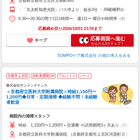
京都府京都市上京区主税町953
煙
勤
・「丸太町知恵光院」バス停より、徒歩3分 ・JR嵯峨野線・市営地下鉄東西線「二
り
6:30〜20:30の間で1日1時間〜、週1日〜 曜日や時間帯（朝・
応募締め切り2026/10/03 23:59まで
応募画面へ進む
キープ
かんたん3ステップ！
SOMPOケア株式会社
の他の求人をみる
京都市上京区
自転車通勤OK
アルバイト
パート
ら
K
株式会社サンメンテナンス
＜京都府立医科大学附属病院＞時給1,150円〜
1,200円◆日常・定期清掃 ◆経験不問！未経験
者歓迎
す
病院内の清掃スタッフ
入
時給 1,150円〜1,200円＋交通費 ※試用期間3ヶ月あり（同条件
京都府立医科大学附属病院 （京都府京都市上京区河原町通広小路上