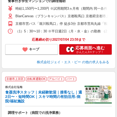
食事付き学生マンションでの調理補助
未
ル
時給1,150円〜1,200円 ※試用期間3ヵ月有（期間内 同一条件）
K
BlanCanvas（ブランキャンパス）京都鞍馬口 京都府京都市上京区
貸
京都市営バス「堀川鞍馬口」停 徒歩3分 京都市営烏丸線「鞍馬口」駅
（1）5：30〜10：30 ※平日週2日（月・水・金）の勤務 （2）17：
応募締め切り2027/07/04 23:59まで
応募画面へ進む
キープ
かんたん3ステップ！
株式会社ジェイ・エス・ビー
の他の求人をみる
■
京都市上京区
自転車通勤OK
アルバイト
パート
株式会社塩梅
食器洗浄スタッフ｜未経験歓迎｜接客なし｜週
す
2日〜・短時間OK｜スキマ時間の有効活用♪病
院/福祉施設
理
調理サポート（病院での洗浄業務）
入