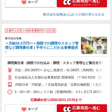
応募画面へ進む
キープ
かんたん3ステップ！
株式会社塩梅(あんばい)
の他の求人をみる
京都市上京区
自転車通勤OK
正社員
株式会社塩梅
＜月給26.5万円〜＞病院での調理やスタッフ管
理など調理責任者 | 手作りにこだわる食事提供
♪
さ
調理責任者（病院での仕込み・調理・スタッフ管理など責任者業務）
入
（
月給：265,000円〜 みなし残業代：42,090円（30時間）
給
社会福祉法人京都社会事業財団 西陣病院 （〒602-8319 京都府
通
援
JR西日本「円町駅」 / 京福電気鉄道「北野白梅町駅」/ 京都
5：00〜20：00のシフト制（実働8時間） ※1ヶ月173.3時間勤
応募締め切り2026/10/31 23:59まで
応募画面へ進む
キープ
かんたん3ステップ！