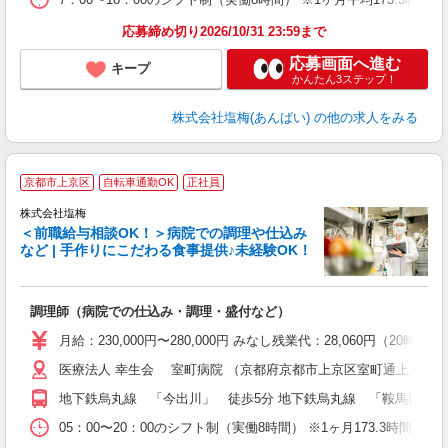
応募締め切り2026/10/31 23:59まで
応募画面へ進む
キープ
かんたん3ステップ！
株式会社塩梅(あんばい)
の他の求人をみる
京都市上京区
自転車通勤OK
正社員
株式会社塩梅
＜前職給与相談OK！＞病院での調理や仕込み
など | 手作りにこだわる食事提供♪未経験OK！
さ
調理師（病院での仕込み・調理・盛付など）
入
ル
月給：230,000円〜280,000円 みなし残業代：28,060
躍
医療法人 幸生会 室町病院 （京都府京都市上京区室町通上立売下
車
与
地下鉄烏丸線 「今出川」 徒歩5分 地下鉄烏丸線 「鞍馬口」 徒
05：00〜20：00のシフト制（実働8時間） ※1ヶ月173.3時間勤