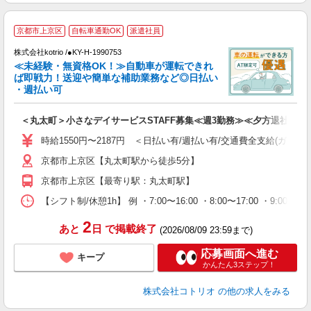
京都市上京区
自転車通勤OK
派遣社員
す
株式会社kotrio /●KY-H-1990753
女
≪未経験・無資格OK！≫自動車が運転できれ
ド
ば即戦力！送迎や簡単な補助業務など◎日払い
活
・週払い可
ル
自
＜丸太町＞小さなデイサービスSTAFF募集≪週3勤務≫≪夕方退社≫
役
時給1550円〜2187円 ＜日払い有/週払い有/交通費全支給(ガソリ
京都市上京区【丸太町駅から徒歩5分】
京都市上京区【最寄り駅：丸太町駅】
【シフト制/休憩1h】 例 ・7:00〜16:00 ・8:00〜17:00 ・9:00〜
2
あと
日
で掲載終了
(2026/08/09 23:59まで)
応募画面へ進む
キープ
かんたん3ステップ！
株式会社コトリオ
の他の求人をみる