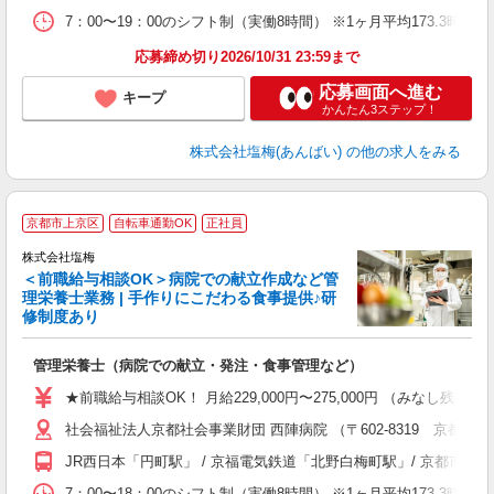
7：00〜19：00のシフト制（実働8時間） ※1ヶ月平均173.3時間
応募締め切り2026/10/31 23:59まで
応募画面へ進む
キープ
かんたん3ステップ！
株式会社塩梅(あんばい)
の他の求人をみる
京都市上京区
自転車通勤OK
正社員
株式会社塩梅
＜前職給与相談OK＞病院での献立作成など管
理栄養士業務 | 手作りにこだわる食事提供♪研
き
修制度あり
年
充
管理栄養士（病院での献立・発注・食事管理など）
入
ル
★前職給与相談OK！ 月給229,000円〜275,000円 （みなし
躍
社会福祉法人京都社会事業財団 西陣病院 （〒602-8319 京都府
り
JR西日本「円町駅」 / 京福電気鉄道「北野白梅町駅」/ 京都
7：00〜18：00のシフト制（実働8時間） ※1ヶ月平均173.3時間