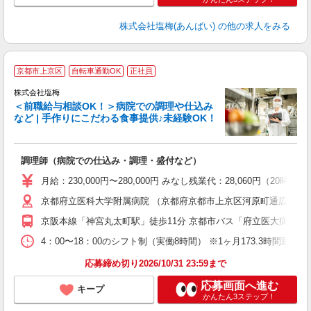
株式会社塩梅(あんばい)
の他の求人をみる
京都市上京区
自転車通勤OK
正社員
株式会社塩梅
＜前職給与相談OK！＞病院での調理や仕込み
など | 手作りにこだわる食事提供♪未経験OK！
さ
調理師（病院での仕込み・調理・盛付など）
入
ル
月給：230,000円〜280,000円 みなし残業代：28,060
躍
京都府立医科大学附属病院 （京都府京都市上京区河原町通広小路
車
与
京阪本線「神宮丸太町駅」徒歩11分 京都市バス「府立医大病院前
4：00〜18：00のシフト制（実働8時間） ※1ヶ月173.3時間勤
応募締め切り2026/10/31 23:59まで
応募画面へ進む
キープ
かんたん3ステップ！