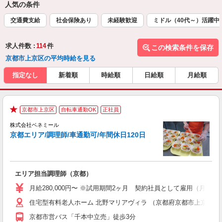
人気の条件
交通費支給
社会保険あり
未経験歓迎
ミドル（40代～）活躍中
求人件数 :
114
件
この検索条件を保存
京都市上京区の平均時給を見る
指定なし
新着順
時給順
日給順
月給順
京都市上京区
自転車通勤OK
正社員
★
株式会社ベネミール
京都エリア/調理師/車通勤可/年間休日120日
築
エリア担当調理師（京都）
入
ン
月給280,000円〜 ※試用期間2ヶ月 契約社員として雇用（月給
ス
住宅型有料老人ホーム 北野マリアヴィラ （京都府京都市上京区仁和
朝
費
京都市営バス「千本中立売」徒歩3分