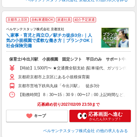
京都市上京区
自転車通勤OK
派遣社員
紹介予定派遣
で
ベルサンテスタッフ株式会社 京都支社
＼家事・育児と両立◎／駅チカ徒歩3分♪｜人
気の小規模園で柔軟な働き方｜ブランクOK｜
社会保険完備
か
入
保育士/今出川駅 小規模園 固定シフト 平日のみ サポート中心 
卒
ク
【時給】1,500円〜 ★交通費全額支給 (駐車場代、ガソリン代は
0
京都府京都市上京区にある小規模保育園
平
K
京都市営地下鉄烏丸線「今出川駅」 徒歩3分
以
貯
【勤務時間】 8：30〜15：30 9：00〜17：00 上記時間など
応募締め切り2027/02/09 23:59まで
応募画面へ進む
キープ
かんたん3ステップ！
ベルサンテスタッフ株式会社
の他の求人をみる