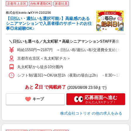
京都市上京区
自転車通勤OK
派遣社員
中
株式会社kotrio /●KY-H-2101156
女
【日払い・週払いも選択可能♪】高級感のある
ド
シニアマンションで入居者様のサポートのお仕
活
事◎未経験OK♪
ル
自
＼日払いも選べる／丸太町駅＊高級シニアマンションSTAFF募集
役
時給1550円〜2187円 ＜日払い有/週払い有/交通費全支給(ガソリ
京都市右京区＜丸太町駅チカ＞
丸太町駅から徒歩10分圏内
シフト制/週3日〜OK/休憩1h（夜勤の場合は2h） ・8:30〜17:30 ・
2
あと
日
で掲載終了
(2026/08/09 23:59まで)
応募画面へ進む
キープ
かんたん3ステップ！
株式会社コトリオ
の他の求人をみる