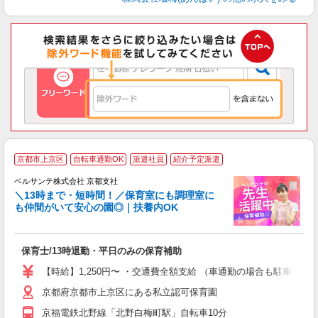
◆
京都市上京区
自転車通勤OK
派遣社員
紹介予定派遣
ベルサンテ株式会社 京都支社
＼13時まで・短時間！／保育室にも調理室に
も仲間がいて安心の園◎｜扶養内OK
の
保育士/13時退勤・平日のみの保育補助
入
活
【時給】1,250円〜 ・交通費全額支給 （車通勤の場合も駐車場
～
京都府京都市上京区にある私立認可保育園
あ
昼
京福電鉄北野線「北野白梅町駅」自転車10分