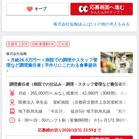
応募画面へ進む
キープ
かんたん3ステップ！
株式会社塩梅(あんばい)
の他の求人をみる
京都市上京区
自転車通勤OK
正社員
株式会社塩梅
＜月給26.5万円〜＞病院での調理やスタッフ管
理など調理責任者 | 手作りにこだわる食事提供
♪
さ
調理責任者（病院での仕込み・調理・スタッフ管理など責任者業務）
入
（
月給：265,000円〜 みなし残業代：42,090円（30時間）
給
医療法人 幸生会 室町病院 （京都府京都市上京区室町通上立売下
通
援
地下鉄烏丸線 「今出川」 徒歩5分 地下鉄烏丸線 「鞍馬口」 徒
6：00〜19：30のシフト制（実働8時間） ※1ヶ月173.3時間勤
応募締め切り2026/10/31 23:59まで