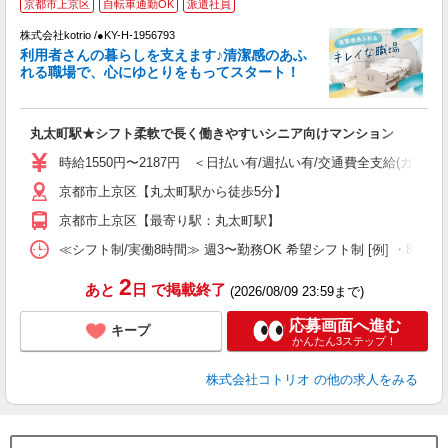
京都市上京区
自転車通勤OK
派遣社員
株式会社kotrio /●KY-H-1956793
女
利用者さんの暮らしを支えます♪清潔感のあふ
ド
れる職場で、心にゆとりをもってスタート！
活
ル
自
丸太町駅★シフト柔軟で長く働きやすいシニア向けマンション
役
時給1550円〜2187円 ＜日払い有/週払い有/交通費全支給(ガソリ
京都市上京区【丸太町駅から徒歩5分】
京都市上京区【最寄り駅：丸太町駅】
≪シフト制/実働8時間≫ 週3〜勤務OK 希望シフト制 [例] ・8:00〜17:
2
あと
日
で掲載終了
(2026/08/09 23:59まで)
応募画面へ進む
キープ
かんたん3ステップ！
株式会社コトリオ
の他の求人をみる