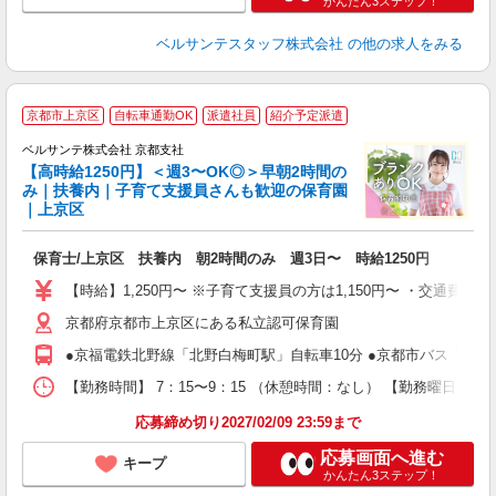
かんたん3ステップ！
ベルサンテスタッフ株式会社
の他の求人をみる
京都市上京区
自転車通勤OK
派遣社員
紹介予定派遣
ベルサンテ株式会社 京都支社
【高時給1250円】＜週3〜OK◎＞早朝2時間の
み｜扶養内｜子育て支援員さんも歓迎の保育園
｜上京区
類
保育士/上京区 扶養内 朝2時間のみ 週3日〜 時給1250円
入
活
【時給】1,250円〜 ※子育て支援員の方は1,150円〜 ・交通
～
京都府京都市上京区にある私立認可保育園
あ
固
●京福電鉄北野線「北野白梅町駅」自転車10分 ●京都市バス「上七
務
支
【勤務時間】 7：15〜9：15 （休憩時間：なし） 【勤務曜日】 
応募締め切り2027/02/09 23:59まで
応募画面へ進む
キープ
かんたん3ステップ！