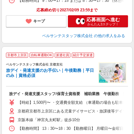
【勤務時間】 9：00〜17：15 または 8：30〜17：30 （休憩4
貯
応募締め切り2027/02/09 23:59まで
応募画面へ進む
キープ
かんたん3ステップ！
ベルサンテスタッフ株式会社
の他の求人をみる
京都市上京区
自転車通勤OK
派遣社員
紹介予定派遣
ベルサンテスタッフ株式会社 京都支社
放デイ・発達支援のお手伝い｜午後勤務｜平日
のみ｜資格必須
ま
放デイ・発達支援スタッフ/保育士資格要 補助業務 午後勤務 週5
入
卒
【時給】1,500円〜 ・交通費全額支給 （車通勤の場合も駐車場
ク
京都府京都市上京区にある児童デイサービス・放課後等デイサー
0
フ
京阪本線「神宮丸太町駅」徒歩10分
副
【勤務時間】 13：30〜18：30 【勤務曜日】 月曜日〜金曜日
率