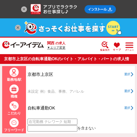
関西
の求人
▼エリア変更
京都市上京区の自転車通勤OKのバイト・アルバイト・パートの求人情
報一覧
京都市上京区
選択
勤務地/駅
未設定
例）食品、事務、アパレル
選択
職種
自転車通勤OK
選択
こだわり
を含まない
フリーワード