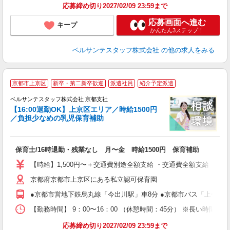
応募締め切り2027/02/09 23:59まで
応募画面へ進む
キープ
かんたん3ステップ！
ベルサンテスタッフ株式会社
の他の求人をみる
選
京都市上京区
新卒・第二新卒歓迎
派遣社員
紹介予定派遣
ベルサンテスタッフ株式会社 京都支社
【16:00退勤OK】上京区エリア／時給1500円
／負担少なめの乳児保育補助
で
保育士/16時退勤・残業なし 月〜金 時給1500円 保育補助
入
卒
【時給】1,500円〜＋交通費別途全額支給 ・交通費全額支給 （
ク
京都府京都市上京区にある私立認可保育園
0
間
●京都市営地下鉄烏丸線「今出川駅」車8分 ●京都市バス「上七軒
ぼ
【勤務時間】 9：00〜16：00 （休憩時間：45分） ※長い時間
あ
応募締め切り2027/02/09 23:59まで