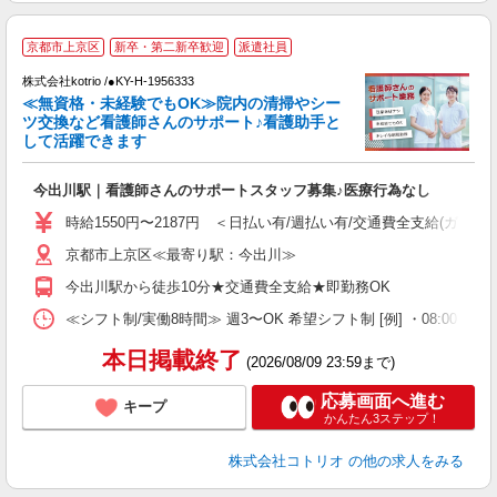
京都市上京区
新卒・第二新卒歓迎
派遣社員
株式会社kotrio /●KY-H-1956333
女
≪無資格・未経験でもOK≫院内の清掃やシー
ド
ツ交換など看護師さんのサポート♪看護助手と
活
して活躍できます
ル
自
今出川駅｜看護師さんのサポートスタッフ募集♪医療行為なし
役
時給1550円〜2187円 ＜日払い有/週払い有/交通費全支給(ガソリ
京都市上京区≪最寄り駅：今出川≫
今出川駅から徒歩10分★交通費全支給★即勤務OK
≪シフト制/実働8時間≫ 週3〜OK 希望シフト制 [例] ・08:00 〜 17:0
本日掲載終了
(2026/08/09 23:59まで)
応募画面へ進む
キープ
かんたん3ステップ！
株式会社コトリオ
の他の求人をみる