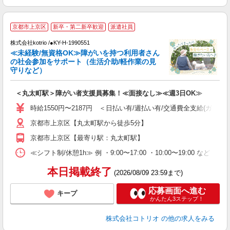
京都市上京区
新卒・第二新卒歓迎
派遣社員
仕
株式会社kotrio /●KY-H-1990551
女
≪未経験/無資格OK≫障がいを持つ利用者さん
ド
の社会参加をサポート（生活介助/軽作業の見
活
守りなど）
ル
自
＜丸太町駅＞障がい者支援員募集！≪面接なし≫≪週3日OK≫
役
時給1550円〜2187円 ＜日払い有/週払い有/交通費全支給(ガソリ
京都市上京区【丸太町駅から徒歩5分】
京都市上京区【最寄り駅：丸太町駅】
≪シフト制/休憩1h≫ 例 ・9:00〜17:00 ・10:00〜19:00 など 
本日掲載終了
(2026/08/09 23:59まで)
応募画面へ進む
キープ
かんたん3ステップ！
株式会社コトリオ
の他の求人をみる