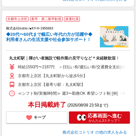
京都市上京区
新卒・第二新卒歓迎
派遣社員
株式会社kotrio /●KY-H-1955663
女
◆20代〜60代まで幅広い年代の方が活躍中◆
ド
利用者さんの生活支援や社会参加サポート！
活
ル
自
丸太町駅｜障がい者施設で軽作業の見守りなど＊未経験歓迎！
役
時給1550円〜2187円 ＜日払い有/週払い有/交通費全支給(ガソリ
京都市上京区【丸太町駅から徒歩5分】
京都市上京区【最寄り駅：丸太町駅】
≪シフト制/実働8時間≫ 週3〜勤務OK 希望シフト制 [例] ・8:00〜17:0
本日掲載終了
(2026/08/09 23:59まで)
応募画面へ進む
キープ
かんたん3ステップ！
株式会社コトリオ
の他の求人をみる