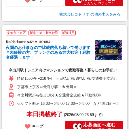
キープ
かんたん3ステップ！
株式会社コトリオ
の他の求人をみる
京都市上京区
新卒・第二新卒歓迎
派遣社員
す
株式会社kotrio /●KY-H-1991867
女
夜間のお仕事なので比較的落ち着いて働けます
ド
＊未経験の方、ブランクのある方大歓迎！経験
活
者優遇します！
ル
自
今出川駅｜シニア向けマンションで夜勤専従＊暮らしのお手伝い
役
時給1550円〜2187円 ＜日払い有/週払い有/交通費全支給(ガソリ
京都市上京区≪最寄り駅：今出川≫
今出川駅から徒歩10分★交通費全支給★即勤務OK
≪シフト例≫ 16:00〜翌8:00 17:00〜翌9:00 など 週2日〜OK 
本日掲載終了
(2026/08/09 23:59まで)
応募画面へ進む
キープ