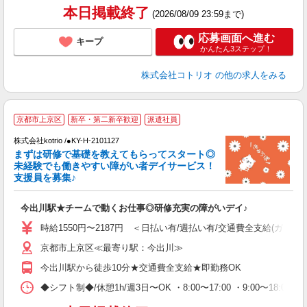
本日掲載終了
(2026/08/09 23:59まで)
応募画面へ進む
キープ
かんたん3ステップ！
株式会社コトリオ
の他の求人をみる
2
京都市上京区
新卒・第二新卒歓迎
派遣社員
株式会社kotrio /●KY-H-2101127
まずは研修で基礎を教えてもらってスタート◎
女
未経験でも働きやすい障がい者デイサービス！
ド
支援員を募集♪
活
ル
今出川駅★チームで動くお仕事◎研修充実の障がいデイ♪
自
時給1550円〜2187円 ＜日払い有/週払い有/交通費全支給(ガソリ
役
京都市上京区≪最寄り駅：今出川≫
今出川駅から徒歩10分★交通費全支給★即勤務OK
◆シフト制◆/休憩1h/週3日〜OK ・8:00〜17:00 ・9:00〜18: