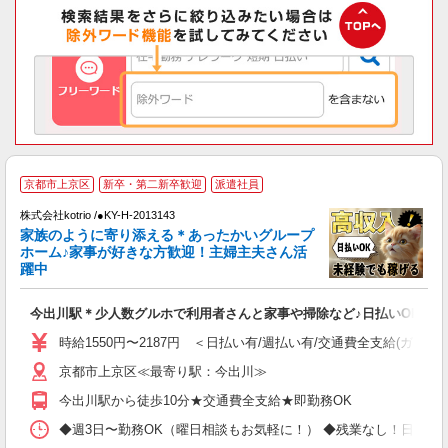
2
京都市上京区
新卒・第二新卒歓迎
派遣社員
株式会社kotrio /●KY-H-2013143
女
家族のように寄り添える＊あったかいグループ
ド
ホーム♪家事が好きな方歓迎！主婦主夫さん活
活
躍中
ル
自
今出川駅＊少人数グルホで利用者さんと家事や掃除など♪日払いOK
役
時給1550円〜2187円 ＜日払い有/週払い有/交通費全支給(ガソリ
京都市上京区≪最寄り駅：今出川≫
今出川駅から徒歩10分★交通費全支給★即勤務OK
◆週3日〜勤務OK（曜日相談もお気軽に！） ◆残業なし！日勤のみの勤務もOK 