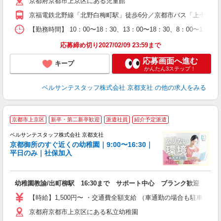
京都府京都市上京区にある児童館
ト
業
京福電鉄北野線「北野白梅町駅」徒歩6分／京都市バス「上七軒」
制
【勤務時間】 10：00〜18：30、13：00〜18：30、8：00〜
応募締め切り2027/02/09 23:59まで
応募画面へ進む
キープ
かんたん3ステップ！
ベルサンテスタッフ株式会社 京都支社
の他の求人をみる
京都市上京区
新卒・第二新卒歓迎
派遣社員
紹介予定派遣
ベルサンテスタッフ株式会社 京都支社
京都御所のすぐ近くの幼稚園｜9:00〜16:30｜
平日のみ｜社保加入
入
幼稚園教諭/出町柳駅 16:30まで サポート中心 ブランク歓迎 資格
卒
ク
【時給】1,500円〜 ・交通費全額支給 （車通勤の場合も駐車場
0
京都府京都市上京区にある私立幼稚園
フ