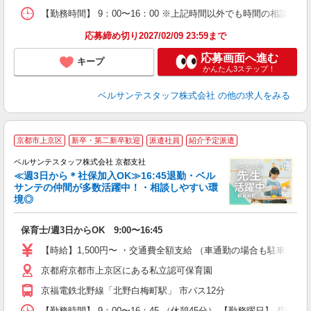
【勤務時間】 9：00〜16：00 ※上記時間以外でも時間の相談可
応募締め切り2027/02/09 23:59まで
応募画面へ進む
キープ
かんたん3ステップ！
ベルサンテスタッフ株式会社
の他の求人をみる
＼
京都市上京区
新卒・第二新卒歓迎
派遣社員
紹介予定派遣
ベルサンテスタッフ株式会社 京都支社
≪週3日から＊社保加入OK≫16:45退勤・ベル
サンテの仲間が多数活躍中！・相談しやすい環
境◎
良
保育士/週3日からOK 9:00〜16:45
入
卒
【時給】1,500円〜 ・交通費全額支給 （車通勤の場合も駐車場
ク
京都府京都市上京区にある私立認可保育園
0
K
京福電鉄北野線「北野白梅町駅」 市バス12分
K
【勤務時間】 9：00〜16：45 （休憩45分） 【勤務曜日】 月曜