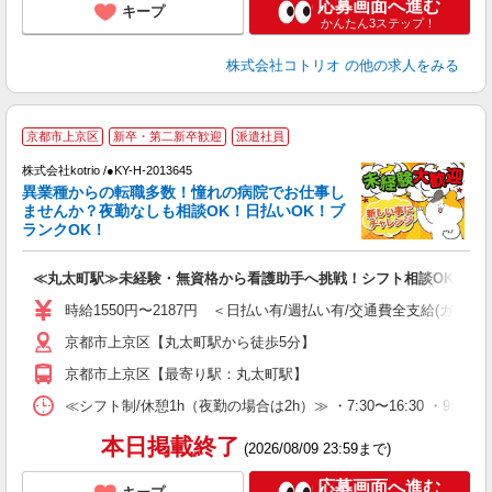
応募画面へ進む
キープ
かんたん3ステップ！
株式会社コトリオ
の他の求人をみる
2
京都市上京区
新卒・第二新卒歓迎
派遣社員
株式会社kotrio /●KY-H-2013645
女
異業種からの転職多数！憧れの病院でお仕事し
ド
ませんか？夜勤なしも相談OK！日払いOK！ブ
活
ランクOK！
ル
自
≪丸太町駅≫未経験・無資格から看護助手へ挑戦！シフト相談OK♪
役
時給1550円〜2187円 ＜日払い有/週払い有/交通費全支給(ガソリ
京都市上京区【丸太町駅から徒歩5分】
京都市上京区【最寄り駅：丸太町駅】
≪シフト制/休憩1h（夜勤の場合は2h）≫ ・7:30〜16:30 ・9:0
本日掲載終了
(2026/08/09 23:59まで)
応募画面へ進む