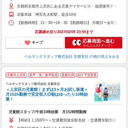
ク
京都府京都市上京区にある児童デイサービス・放課後等デイサー
0
フ
京阪本線「神宮丸太町駅」徒歩10分
副
【勤務時間】 13：30〜18：30 【勤務曜日】 月曜日〜金曜日
率
応募締め切り2027/02/09 23:59まで
応募画面へ進む
キープ
かんたん3ステップ！
ベルサンテスタッフ株式会社 京都支社
の他の求人をみる
■
京都市上京区
新卒・第二新卒歓迎
派遣社員
紹介予定派遣
か
仕
ベルサンテスタッフ株式会社 京都支社
＜上京区の児童館｜まずは3ヶ月お試し派遣＞
月152h勤務で安定収入◎朝はゆったり10時始
業！
か
入
児童館スタッフ/午前10時始業 月152時間勤務
卒
ク
【時給】1,150円〜＋交通費別途全額支給 ・交通費全額支給 （
0