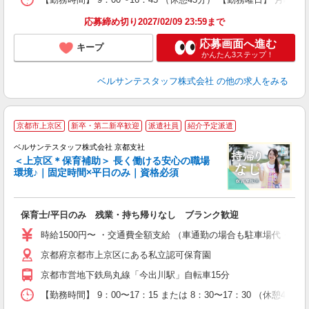
研
応募締め切り2027/02/09 23:59まで
応募画面へ進む
キープ
かんたん3ステップ！
ベルサンテスタッフ株式会社
の他の求人をみる
京都市上京区
新卒・第二新卒歓迎
派遣社員
紹介予定派遣
ベルサンテスタッフ株式会社 京都支社
＜上京区＊保育補助＞ 長く働ける安心の職場
環境♪｜固定時間×平日のみ｜資格必須
談
保育士/平日のみ 残業・持ち帰りなし ブランク歓迎
入
卒
時給1500円〜 ・交通費全額支給 （車通勤の場合も駐車場代・ガ
ク
京都府京都市上京区にある私立認可保育園
0
平
京都市営地下鉄烏丸線「今出川駅」自転車15分
K
以
【勤務時間】 9：00〜17：15 または 8：30〜17：30 （休憩4
貯