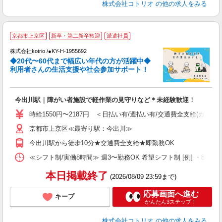
株式会社コトリオ
の他の求人をみる
京都市上京区
新卒・第二新卒歓迎
派遣社員
株式会社kotrio /●KY-H-1955692
女
◆20代〜60代まで幅広い年代の方が活躍中◆
ド
利用者さんの生活支援や社会参加サポート！
活
ル
自
今出川駅｜障がい者施設で軽作業の見守りなど＊未経験歓迎！
役
時給1550円〜2187円 ＜日払い有/週払い有/交通費全支給(ガソリ
京都市上京区≪最寄り駅：今出川≫
今出川駅から徒歩10分★交通費全支給★即勤務OK
≪シフト制/実働8時間≫ 週3〜勤務OK 希望シフト制 [例] ・8:00〜17:0
本日掲載終了
(2026/08/09 23:59まで)
応募画面へ進む
キープ
かんたん3ステップ！
株式会社コトリオ
の他の求人をみる