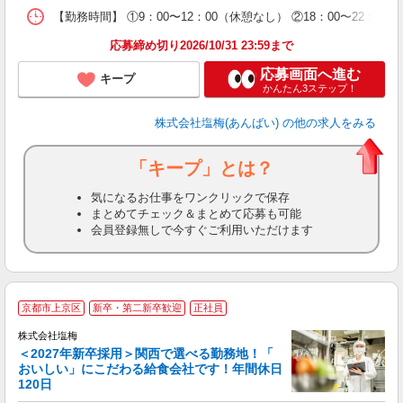
【勤務時間】 ①9：00〜12：00（休憩なし） ②18：00〜22
応募締め切り2026/10/31 23:59まで
応募画面へ進む
キープ
かんたん3ステップ！
株式会社塩梅(あんばい)
の他の求人をみる
「キープ」とは？
気になるお仕事をワンクリックで保存
まとめてチェック＆まとめて応募も可能
会員登録無しで今すぐご利用いただけます
京都市上京区
新卒・第二新卒歓迎
正社員
株式会社塩梅
＜2027年新卒採用＞関西で選べる勤務地！「
おいしい」にこだわる給食会社です！年間休日
120日