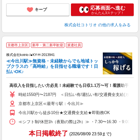
応募画面へ進む
キープ
かんたん3ステップ！
株式会社コトリオ
の他の求人をみる
2
京都市上京区
新卒・第二新卒歓迎
派遣社員
株式会社kotrio /●KY-H-2013941
女
≪今出川駅≫無資格・未経験からでも地域トッ
ド
プクラスの「高時給」を目指せる職場です！日
活
払いOK♪
ル
自
高収入を目指したい方必見！未経験でも日収1.1万〜可！看護助手
役
時給1550円〜2187円 ＜日払い有/週払い有/交通費全支給(ガソリ
京都市上京区≪最寄り駅：今出川≫
今出川駅から徒歩10分★交通費全支給★即勤務OK
≪シフト制/休憩1h（夜勤の際は2h）≫ ・7:30〜16:30 ・9:00〜18
本日掲載終了
(2026/08/09 23:59まで)