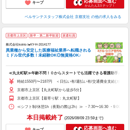
応募画面へ進む
キープ
かんたん3ステップ！
ベルサンテスタッフ株式会社 京都支社
の他の求人をみる
京都市上京区
新卒・第二新卒歓迎
派遣社員
募
株式会社kotrio /●KY-H-2014177
女
異業種から安定した医療福祉業界へ転職される
ド
ミドル世代多数！未経験OK◎無資格OK♪
活
ル
自
≪丸太町駅≫年齢不問！０からスタートでも活躍できる看護助手♪
役
時給1550円〜2187円 ＜日払い有/週払い有/交通費全支給(ガソリ
京都市上京区【丸太町駅から徒歩5分】
京都市上京区【最寄り駅：丸太町駅】
≪シフト制/休憩1h（夜勤の際は2h）≫ ・7:30〜16:30 ・9:00〜18
本日掲載終了
(2026/08/09 23:59まで)
応募画面へ進む
キープ