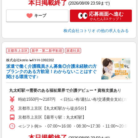
本日掲載終了
(2026/08/09 23:59まで)
応募画面へ進む
キープ
かんたん3ステップ！
株式会社コトリオ
の他の求人をみる
京都市上京区
新卒・第二新卒歓迎
派遣社員
交
円
株式会社kotrio /●KY-H-1992202
派遣で働く介護職員さん募集◎介護未経験の方
女
ブランクのある方歓迎！わからないことはすぐ
ド
聞ける環境です♪
活
ル
丸太町駅⇒需要のある福祉業界で介護デビュー＊資格支援あり
自
時給1550円〜2187円 ＜日払い有/週払い有/交通費全支給(ガソリ
役
京都市上京区【丸太町駅から徒歩5分】
京都市上京区【最寄り駅：丸太町駅】
≪シフト例≫ ・07:00〜16:00 ・08:30〜17:30 ・11:00〜20:00
本日掲載終了