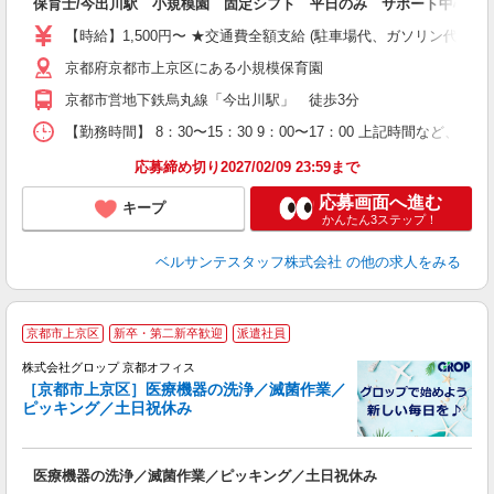
保育士/今出川駅 小規模園 固定シフト 平日のみ サポート中心 
卒
ク
【時給】1,500円〜 ★交通費全額支給 (駐車場代、ガソリン代は
0
京都府京都市上京区にある小規模保育園
平
K
京都市営地下鉄烏丸線「今出川駅」 徒歩3分
以
貯
【勤務時間】 8：30〜15：30 9：00〜17：00 上記時間など
応募締め切り2027/02/09 23:59まで
応募画面へ進む
キープ
かんたん3ステップ！
ベルサンテスタッフ株式会社
の他の求人をみる
京都市上京区
新卒・第二新卒歓迎
派遣社員
株式会社グロップ 京都オフィス
［京都市上京区］医療機器の洗浄／滅菌作業／
ピッキング／土日祝休み
出
医療機器の洗浄／滅菌作業／ピッキング／土日祝休み
履