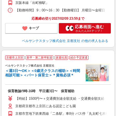
副
京阪本線「出町柳駅」
率
【勤務時間】 9：00〜16：30 【勤務曜日】 月曜日〜金曜日
応募締め切り2027/02/09 23:59まで
応募画面へ進む
キープ
かんたん3ステップ！
ベルサンテスタッフ株式会社 京都支社
の他の求人をみる
京都市上京区
新卒・第二新卒歓迎
派遣社員
紹介予定派遣
ベルサンテスタッフ株式会社 京都支社
＜週3日〜OK＞＜0歳児クラスの補助＞＜時間
相談可能＞＜パート保育士＞＊資格必須＊
た
入
保育教諭/9時-16時 平日週3日〜 保育補助
卒
ク
【時給】1500円〜＋交通費別途全額支給 ・交通費全額支給 （車
0
京都府京都市上京区にある認定こども園
平
得
京都市営地下鉄東西線「二条駅」車8分 バス停「丸太町七本松」か
金