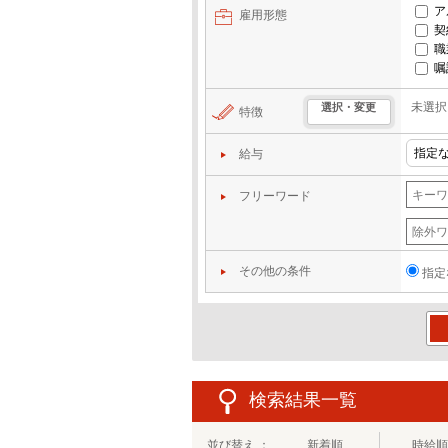
ア
雇用形態
契
職
嘱
未選択
選択・変更
特徴
給与
フリーワード
その他の条件
指定
この
検索結果一覧
並び替え ：
新着順
時給順