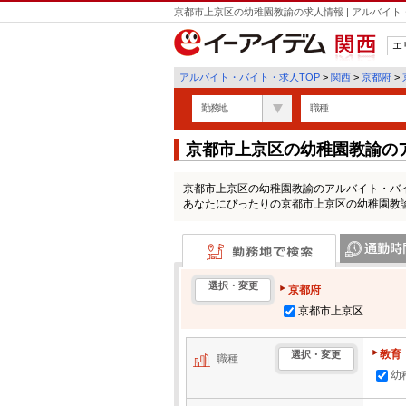
京都市上京区の幼稚園教諭の求人情報 | アルバイ
エ
関西
アルバイト・バイト・求人TOP
>
関西
>
京都府
>
勤務地
職種
京都市上京区の幼稚園教諭の
京都市上京区の幼稚園教諭のアルバイト・バ
あなたにぴったりの京都市上京区の幼稚園教
勤務地で検索
通勤時間・区
選択・変更
京都府
京都市上京区
教育
選択・変更
職種
幼