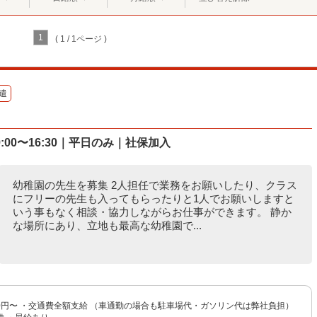
1
( 1 / 1ページ )
遣
00〜16:30｜平日のみ｜社保加入
幼稚園の先生を募集 2人担任で業務をお願いしたり、クラス
にフリーの先生も入ってもらったりと1人でお願いしますと
いう事もなく相談・協力しながらお仕事ができます。 静か
な場所にあり、立地も最高な幼稚園で...
00円〜 ・交通費全額支給 （車通勤の場合も駐車場代・ガソリン代は弊社負担）