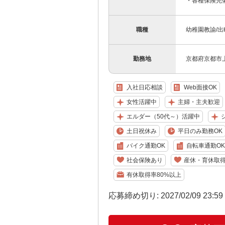
・各種保険完
職種
幼稚園教諭/出
勤務地
京都府京都市
入社日応相談
Web面接OK
女性活躍中
主婦・主夫歓迎
エルダー（50代～）活躍中
土日祝休み
平日のみ勤務OK
バイク通勤OK
自転車通勤OK
社会保険あり
産休・育休取
有休取得率80%以上
応募締め切り: 2027/02/09 23:5