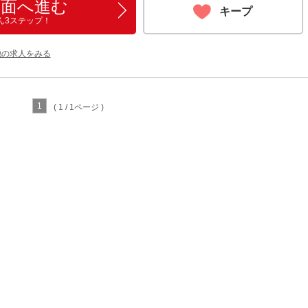
画面へ進む
キープ
ん3ステップ！
他の求人をみる
1
( 1 / 1ページ )