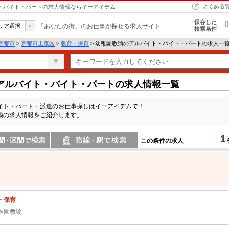
よくある
ト・バイト・パートの求人情報ならイーアイデム
保存した
0
リア選択
「あなたの街」のお仕事が探せる求人サイト
検索条件
京都市
>
京都市上京区
>
教育・保育
> 幼稚園教諭のアルバイト・バイト・パートの求人一
アルバイト・バイト・パートの求人情報一覧
イト・パート・派遣のお仕事探しはイーアイデムで！
諭の求人情報をご紹介します。
1
この条件の求人
間で検索
路線・駅・駅で検索
・保育
稚園教諭