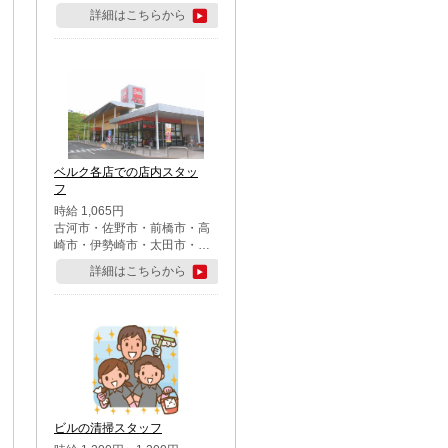
詳細はこちらから
ベルク各店での店内スタッ
フ
時給 1,065円
古河市・佐野市・前橋市・高
崎市・伊勢崎市・太田市・館
林市・藤岡市・大泉町・さい
詳細はこちらから
たま市北区・川越市・熊谷
市・行田市・秩父市・所沢
市・飯能市・東松山市・坂戸
市・鶴ケ島市・千葉市中央
区・市川市・松戸市・習志野
市・柏市・流山市・八千代
市・足立区・江戸川区・八王
子市・町田市
ビルの清掃スタッフ