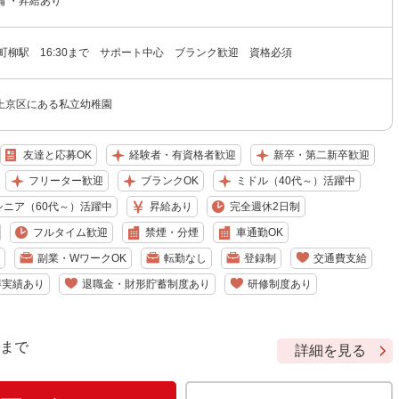
備 ・昇給あり
町柳駅 16:30まで サポート中心 ブランク歓迎 資格必須
上京区にある私立幼稚園
友達と応募OK
経験者・有資格者歓迎
新卒・第二新卒歓迎
フリーター歓迎
ブランクOK
ミドル（40代～）活躍中
シニア（60代～）活躍中
昇給あり
完全週休2日制
フルタイム歓迎
禁煙・分煙
車通勤OK
副業・WワークOK
転勤なし
登録制
交通費支給
得実績あり
退職金・財形貯蓄制度あり
研修制度あり
9 まで
詳細を見る