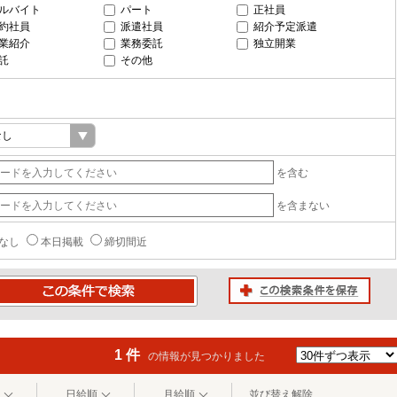
ルバイト
パート
正社員
約社員
派遣社員
紹介予定派遣
業紹介
業務委託
独立開業
託
その他
を含む
を含まない
なし
本日掲載
締切間近
この検索条件を保存
条件で検索
1 件
の情報が見つかりました
日給順
月給順
並び替え解除