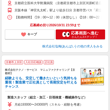
京都府立医科大学附属病院 （京都府京都市上京区河原町通広小路上
活
養
京阪本線「神宮丸太町」駅より徒歩11分 京都市営バス「府立医大
り
【勤務時間】 ①9：00〜12：00（休憩なし） ②18：00〜22
応募締め切り2026/10/31 23:59まで
応募画面へ進む
キープ
かんたん3ステップ！
株式会社塩梅(あんばい)
の他の求人をみる
京都市上京区
入社日応相談
正社員
株式会社テクノ・サービス マニュファクチャリング【京
都府】
経験よりも、安定して働きたいという気持ちを
重視！製造業で正社員として長期安定を叶える
チャンス
く
入
製造スタッフ（組立・加工・目視検査・機械操作など）
未
あ
月給193000〜243000円（スキル・経験を考慮）
遣