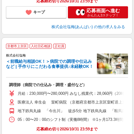
応募締め切り2026/10/31 23:59まで
応募画面へ進む
キープ
かんたん3ステップ！
株式会社塩梅(あんばい)
の他の求人をみる
京都市上京区
入社日応相談
正社員
株式会社塩梅
＜前職給与相談OK！＞病院での調理や仕込み
など | 手作りにこだわる食事提供♪未経験OK！
さ
調理師（病院での仕込み・調理・盛付など）
入
ル
月給：230,000円〜280,000円 みなし残業代：28,060
躍
医療法人 幸生会 室町病院 （京都府京都市上京区室町通上立売下
車
与
地下鉄烏丸線 「今出川」 徒歩5分 地下鉄烏丸線 「鞍馬口」 徒
05：00〜20：00のシフト制（実働8時間） ※1ヶ月173.3時間勤
応募締め切り2026/10/31 23:59まで