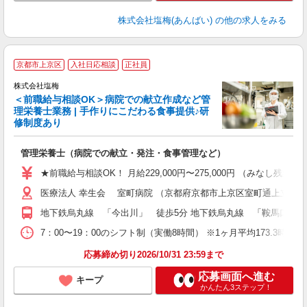
株式会社塩梅(あんばい)
の他の求人をみる
京都市上京区
入社日応相談
正社員
株式会社塩梅
＜前職給与相談OK＞病院での献立作成など管
理栄養士業務 | 手作りにこだわる食事提供♪研
き
修制度あり
年
充
管理栄養士（病院での献立・発注・食事管理など）
入
ル
★前職給与相談OK！ 月給229,000円〜275,000円 （みなし
躍
医療法人 幸生会 室町病院 （京都府京都市上京区室町通上立売下
り
地下鉄烏丸線 「今出川」 徒歩5分 地下鉄烏丸線 「鞍馬口」 徒
7：00〜19：00のシフト制（実働8時間） ※1ヶ月平均173.3時間
応募締め切り2026/10/31 23:59まで
応募画面へ進む
キープ
かんたん3ステップ！