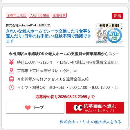
★
京都市上京区
入社日応相談
派遣社員
新着
株式会社kotrio /●KY-H-1603521
女
きれいな老人ホームでシーツ交換したり食事を
ド
運んだり♪日常のお手伝い♪経験不問で活躍でき
活
ます
ル
自
今出川駅≫未経験OK☆老人ホームの支援員☆簡単業務からスタート
役
時給1500円〜2125円 ＜日払い有/週払い有/交通費全支給(ガソリ
京都市上京区≪最寄り駅：今出川≫
今出川駅から好アクセス★交通費全額支給
▽シフト相談OK！週3〜5日 ・8:00-17:00 ・9:00-18:00 ・16:
応募締め切り2026/08/23 23:59まで
応募画面へ進む
キープ
かんたん3ステップ！
株式会社コトリオ
の他の求人をみる