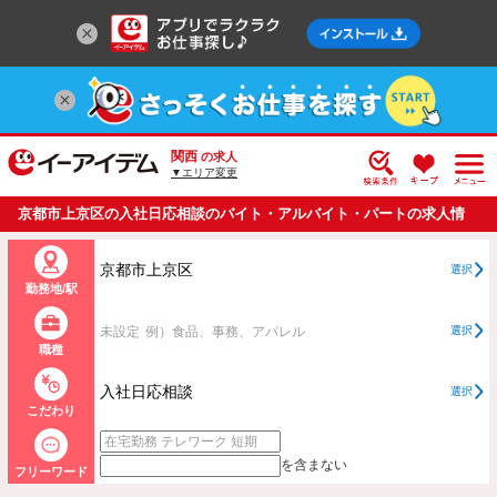
関西
の求人
▼エリア変更
京都市上京区の入社日応相談のバイト・アルバイト・パートの求人情
報一覧
京都市上京区
選択
勤務地/駅
未設定
例）食品、事務、アパレル
選択
職種
入社日応相談
選択
こだわり
を含まない
フリーワード