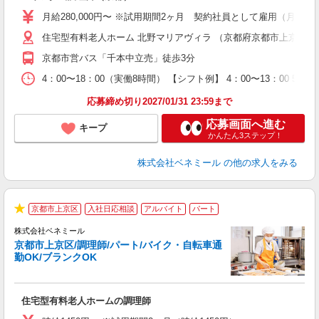
ン
月給280,000円〜 ※試用期間2ヶ月 契約社員として雇用（月給
ス
住宅型有料老人ホーム 北野マリアヴィラ （京都府京都市上京区仁和
朝
費
京都市営バス「千本中立売」徒歩3分
4：00〜18：00（実働8時間） 【シフト例】 4：00〜13：00 5：30〜
応募締め切り2027/01/31 23:59まで
応募画面へ進む
キープ
かんたん3ステップ！
株式会社ベネミール
の他の求人をみる
京都市上京区
入社日応相談
アルバイト
パート
現
★
株式会社ベネミール
京都市上京区/調理師/パート/バイク・自転車通
態
勤OK/ブランクOK
望
住宅型有料老人ホームの調理師
入
不