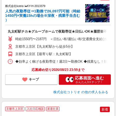
株式会社kotrio /●KY-H-2013379
女
人気の夜勤専従⇒1勤務で26,097円可能（時給
ド
1450円×実働15hの場合※深夜・残業手当含む
活
）
ル
自
丸太町駅チカ★グループホームで夜勤専従★日払いOK★履歴書不要
役
時給1550円〜2187円 ＜日払い有/週払い有/交通費全支給(ガソリ
京都市上京区【丸太町駅から徒歩5分】
京都市上京区【最寄り駅：丸太町駅】
◆効率よく稼げる夜勤専従！週2日〜勤務OK ◆残業なし！朝にはピタッと
応募締め切り2026/08/23 23:59まで
応募画面へ進む
キープ
かんたん3ステップ！
株式会社コトリオ
の他の求人をみる
2
京都市上京区
入社日応相談
派遣社員
新着