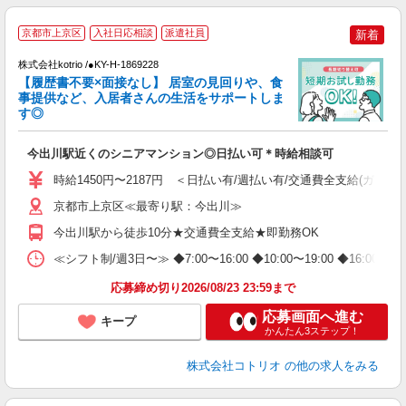
京都市上京区
入社日応相談
派遣社員
新着
は
株式会社kotrio /●KY-H-1869228
女
【履歴書不要×面接なし】 居室の見回りや、食
ド
事提供など、入居者さんの生活をサポートしま
活
す◎
ル
自
今出川駅近くのシニアマンション◎日払い可＊時給相談可
役
時給1450円〜2187円 ＜日払い有/週払い有/交通費全支給(ガソリ
京都市上京区≪最寄り駅：今出川≫
今出川駅から徒歩10分★交通費全支給★即勤務OK
≪シフト制/週3日〜≫ ◆7:00〜16:00 ◆10:00〜19:00 ◆16:
応募締め切り2026/08/23 23:59まで
応募画面へ進む
キープ
かんたん3ステップ！
株式会社コトリオ
の他の求人をみる