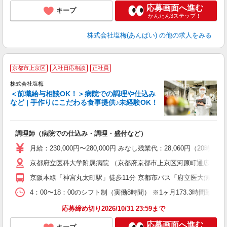
応募画面へ進む
キープ
かんたん3ステップ！
株式会社塩梅(あんばい)
の他の求人をみる
京都市上京区
入社日応相談
正社員
株式会社塩梅
＜前職給与相談OK！＞病院での調理や仕込み
など | 手作りにこだわる食事提供♪未経験OK！
さ
調理師（病院での仕込み・調理・盛付など）
入
ル
月給：230,000円〜280,000円 みなし残業代：28,060
躍
京都府立医科大学附属病院 （京都府京都市上京区河原町通広小路
車
与
京阪本線「神宮丸太町駅」徒歩11分 京都市バス「府立医大病院前
4：00〜18：00のシフト制（実働8時間） ※1ヶ月173.3時間勤
応募締め切り2026/10/31 23:59まで
応募画面へ進む