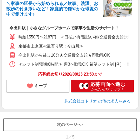
女
＼家事の延長から始められる／炊事、洗濯、お
ド
散歩の付き添いなど！家庭的で穏やかな環境の
活
中で働けます♪
ル
自
今出川駅｜小さなグループホームで家事や生活のサポート！
役
時給1550円〜2187円 ＜日払い有/週払い有/交通費全支給(ガソリ
京都市上京区≪最寄り駅：今出川≫
今出川駅から徒歩10分★交通費全支給★即勤務OK
≪シフト制/実働8時間≫ 週3〜勤務OK 希望シフト制 [例] ・8:00〜17:
応募締め切り2026/08/23 23:59まで
応募画面へ進む
キープ
かんたん3ステップ！
株式会社コトリオ
の他の求人をみる
次のページへ
1／5