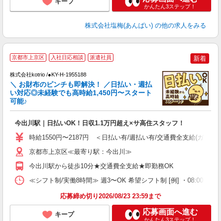
キープ
かんたん3ステップ！
株式会社塩梅(あんばい)
の他の求人をみる
京都市上京区
入社日応相談
派遣社員
新着
株式会社kotrio /●KY-H-1955188
女
＼ お財布のピンチも即解決！ ／日払い・週払
ド
い対応◎未経験でも高時給1,450円〜スタート
活
可能♪
ル
自
今出川駅｜日払いOK！日収1.1万円超え×サ高住スタッフ！
役
時給1550円〜2187円 ＜日払い有/週払い有/交通費全支給(ガソリ
京都市上京区≪最寄り駅：今出川≫
今出川駅から徒歩10分★交通費全支給★即勤務OK
≪シフト制/実働8時間≫ 週3〜OK 希望シフト制 [例] ・08:00 〜 17:0
応募締め切り2026/08/23 23:59まで
応募画面へ進む
キープ
かんたん3ステップ！