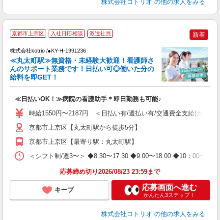
株式会社コトリオ
の他の求人をみる
京都市上京区
入社日応相談
派遣社員
新着
株式会社kotrio /●KY-H-1991236
≪丸太町駅≫無資格・未経験大歓迎！看護師さ
女
んのサポート業務です！日払い可◎働いた分の
ド
給料を即GET！
活
ル
≪日払いOK！≫病院の看護助手＊即日勤務も可能♪
自
時給1550円〜2187円 ＜日払い有/週払い有/交通費全支給(ガソリ
役
京都市上京区【丸太町駅から徒歩5分】
京都市上京区【最寄り駅：丸太町駅】
＜シフト制/週3〜＞ ◆8:30〜17:30 ◆9:00〜18:00 ◆10：00
応募締め切り2026/08/23 23:59まで
応募画面へ進む
キープ
かんたん3ステップ！
株式会社コトリオ
の他の求人をみる