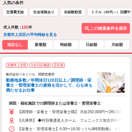
人気の条件
交通費支給
社会保険あり
未経験歓迎
ミドル（40代～）活躍中
求人件数 :
133
件
この検索条件を保存
京都市上京区の平均時給を見る
指定なし
新着順
時給順
日給順
月給順
全
京都市上京区
入社日応相談
正社員
を
株式会社ベネミール 関西営業所
勤務地多数／年間休日120日以上／調理師・栄
養士・管理栄養士の資格を活かして、心も体も
満たせるお仕事
は
病院・福祉施設での調理師または栄養士・管理栄養士
入
躍
【調理師・栄養士・管理栄養士職】 月給250,000円〜280,000円 
日
【兵庫県】 ◆特別養護老人ホーム フェニックス加古川ケアセンター 
険
り
【栄養士・管理栄養士】6:00〜18:00（うち8時間勤務） ＜シフト例＞ （a