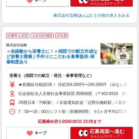
キープ
かんたん3ステップ！
株式会社塩梅(あんばい)
の他の求人をみる
京都市上京区
入社日応相談
正社員
株式会社塩梅
＜未経験から栄養士に！＞病院での献立作成な
ど栄養士業務 | 手作りにこだわる食事提供♪研
き
修制度あり
年
充
栄養士（病院での献立・発注・食事管理など）
入
主
★前職給与相談OK！ 月給204,000円〜240,000円 （みな
（
社会福祉法人京都社会事業財団 西陣病院 （〒602-8319 京都府
べ
JR西日本「円町駅」 / 京福電気鉄道「北野白梅町駅」/ 京都
7：00〜18：00のシフト制（実働8時間） ※1ヶ月平均173.3時間
応募締め切り2026/10/31 23:59まで
応募画面へ進む
キープ
かんたん3ステップ！