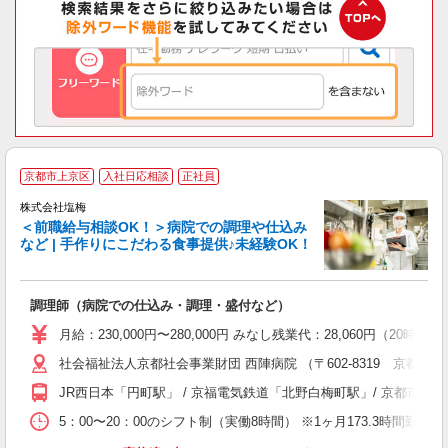
京都市上京区
入社日応相談
正社員
株式会社塩梅
＜前職給与相談OK！＞病院での調理や仕込み
など | 手作りにこだわる食事提供♪未経験OK！
さ
調理師（病院での仕込み・調理・盛付など）
入
ル
月給：230,000円〜280,000円 みなし残業代：28,060
躍
社会福祉法人京都社会事業財団 西陣病院 （〒602-8319 京都府
O
資
JR西日本「円町駅」 / 京福電気鉄道「北野白梅町駅」/ 京都
5：00〜20：00のシフト制（実働8時間） ※1ヶ月173.3時間勤