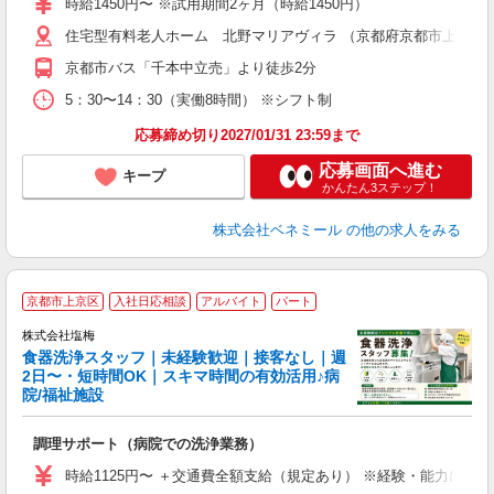
時給1450円〜 ※試用期間2ヶ月（時給1450円）
中
住宅型有料老人ホーム 北野マリアヴィラ （京都府京都市上京区仁
通
貸
京都市バス「千本中立売」より徒歩2分
5：30〜14：30（実働8時間） ※シフト制
応募締め切り2027/01/31 23:59まで
応募画面へ進む
キープ
かんたん3ステップ！
株式会社ベネミール
の他の求人をみる
■
京都市上京区
入社日応相談
アルバイト
パート
株式会社塩梅
食器洗浄スタッフ｜未経験歓迎｜接客なし｜週
す
2日〜・短時間OK｜スキマ時間の有効活用♪病
院/福祉施設
理
調理サポート（病院での洗浄業務）
入
迎
時給1125円〜 ＋交通費全額支給（規定あり） ※経験・能力によ
学