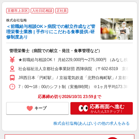
京都市上京区
入社日応相談
正社員
株式会社塩梅
＜前職給与相談OK＞病院での献立作成など管
理栄養士業務 | 手作りにこだわる食事提供♪研
き
修制度あり
年
充
管理栄養士（病院での献立・発注・食事管理など）
入
ル
★前職給与相談OK！ 月給229,000円〜275,000円 （みなし
躍
社会福祉法人京都社会事業財団 西陣病院 （〒602-8319 京都府
り
JR西日本「円町駅」 / 京福電気鉄道「北野白梅町駅」/ 京都
7：00〜18：00のシフト制（実働8時間） ※1ヶ月平均173.3時間
応募締め切り2026/10/31 23:59まで
応募画面へ進む
キープ
かんたん3ステップ！
株式会社塩梅(あんばい)
の他の求人をみる