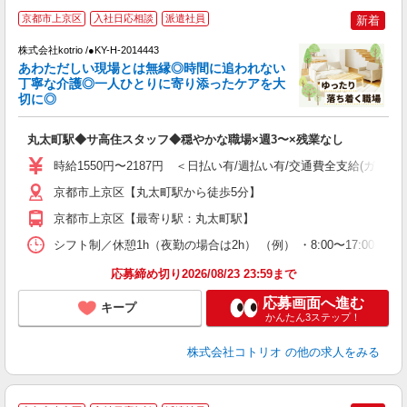
2
京都市上京区
入社日応相談
派遣社員
新着
株式会社kotrio /●KY-H-2014443
女
あわただしい現場とは無縁◎時間に追われない
ド
丁寧な介護◎一人ひとりに寄り添ったケアを大
活
切に◎
ル
自
丸太町駅◆サ高住スタッフ◆穏やかな職場×週3〜×残業なし
役
時給1550円〜2187円 ＜日払い有/週払い有/交通費全支給(ガソリ
京都市上京区【丸太町駅から徒歩5分】
京都市上京区【最寄り駅：丸太町駅】
シフト制／休憩1h（夜勤の場合は2h） （例） ・8:00〜17:00 ・9:0
応募締め切り2026/08/23 23:59まで
応募画面へ進む
キープ
かんたん3ステップ！
株式会社コトリオ
の他の求人をみる