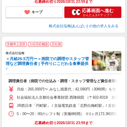
応募締め切り2026/10/31 23:59まで
応募画面へ進む
キープ
かんたん3ステップ！
株式会社塩梅(あんばい)
の他の求人をみる
京都市上京区
入社日応相談
正社員
株式会社塩梅
＜月給26.5万円〜＞病院での調理やスタッフ管
理など調理責任者 | 手作りにこだわる食事提供
♪
さ
調理責任者（病院での仕込み・調理・スタッフ管理など責任者業務）
入
（
月給：265,000円〜 みなし残業代：42,090円（30時間）
給
社会福祉法人京都社会事業財団 西陣病院 （〒602-8319 京都府
通
援
JR西日本「円町駅」 / 京福電気鉄道「北野白梅町駅」/ 京都
5：00〜20：00のシフト制（実働8時間） ※1ヶ月173.3時間勤
応募締め切り2026/10/31 23:59まで