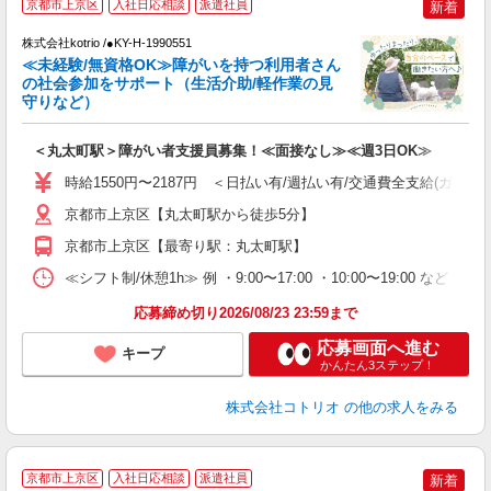
京都市上京区
入社日応相談
派遣社員
新着
仕
株式会社kotrio /●KY-H-1990551
女
≪未経験/無資格OK≫障がいを持つ利用者さん
ド
の社会参加をサポート（生活介助/軽作業の見
活
守りなど）
ル
自
＜丸太町駅＞障がい者支援員募集！≪面接なし≫≪週3日OK≫
役
時給1550円〜2187円 ＜日払い有/週払い有/交通費全支給(ガソリ
京都市上京区【丸太町駅から徒歩5分】
京都市上京区【最寄り駅：丸太町駅】
≪シフト制/休憩1h≫ 例 ・9:00〜17:00 ・10:00〜19:00 など 
応募締め切り2026/08/23 23:59まで
応募画面へ進む
キープ
かんたん3ステップ！
株式会社コトリオ
の他の求人をみる
2
京都市上京区
入社日応相談
派遣社員
新着