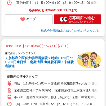
【勤務時間】 ［1］5：00〜9：00 ［2］9：00〜15：00 ※
応募締め切り2026/10/31 23:59まで
応募画面へ進む
キープ
かんたん3ステップ！
株式会社塩梅(あんばい)
の他の求人をみる
京都市上京区
入社日応相談
アルバイト
パート
ら
K
株式会社サンメンテナンス
＜京都府立医科大学附属病院＞時給1,150円〜
1,200円◆日常・定期清掃 ◆経験不問！未経験
者歓迎
す
病院内の清掃スタッフ
入
時給 1,150円〜1,200円＋交通費 ※試用期間3ヶ月あり（同条件
京都府立医科大学附属病院 （京都府京都市上京区河原町通広小路上
市バス「府立医大病院前」停より徒歩1分 京阪「神宮丸太町」駅よ
［a］6:30〜12:00 ※実働5.5h ［b］6:30（7:00）