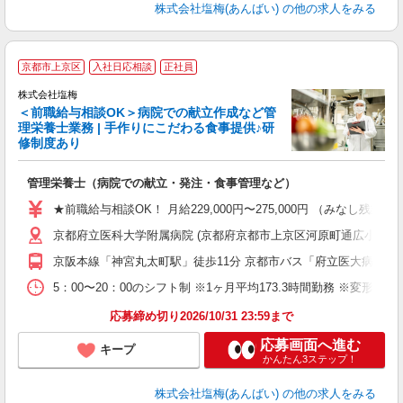
株式会社塩梅(あんばい)
の他の求人をみる
京都市上京区
入社日応相談
正社員
株式会社塩梅
＜前職給与相談OK＞病院での献立作成など管
理栄養士業務 | 手作りにこだわる食事提供♪研
き
修制度あり
年
充
管理栄養士（病院での献立・発注・食事管理など）
入
主
★前職給与相談OK！ 月給229,000円〜275,000円 （みなし
（
京都府立医科大学附属病院 (京都府京都市上京区河原町通広小路
べ
京阪本線「神宮丸太町駅」徒歩11分 京都市バス「府立医大病院前
5：00〜20：00のシフト制 ※1ヶ月平均173.3時間勤務 ※変形労
応募締め切り2026/10/31 23:59まで
応募画面へ進む
キープ
かんたん3ステップ！
株式会社塩梅(あんばい)
の他の求人をみる