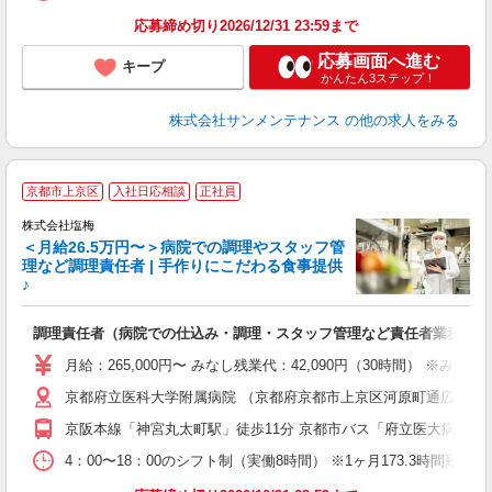
応募締め切り2026/12/31 23:59まで
応募画面へ進む
キープ
かんたん3ステップ！
株式会社サンメンテナンス
の他の求人をみる
京都市上京区
入社日応相談
正社員
株式会社塩梅
＜月給26.5万円〜＞病院での調理やスタッフ管
理など調理責任者 | 手作りにこだわる食事提供
♪
さ
調理責任者（病院での仕込み・調理・スタッフ管理など責任者業務）
入
（
月給：265,000円〜 みなし残業代：42,090円（30時間）
給
京都府立医科大学附属病院 （京都府京都市上京区河原町通広小路
通
援
京阪本線「神宮丸太町駅」徒歩11分 京都市バス「府立医大病院前
4：00〜18：00のシフト制（実働8時間） ※1ヶ月173.3時間勤