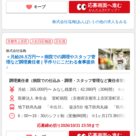
応募画面へ進む
キープ
かんたん3ステップ！
株式会社塩梅(あんばい)
の他の求人をみる
京都市上京区
入社日応相談
正社員
株式会社塩梅
＜月給26.5万円〜＞病院での調理やスタッフ管
理など調理責任者 | 手作りにこだわる食事提供
♪
さ
調理責任者（病院での仕込み・調理・スタッフ管理など責任者業務）
入
（
月給：265,000円〜 みなし残業代：42,090円（30時間）
給
医療法人 幸生会 室町病院 （京都府京都市上京区室町通上立売下
通
援
地下鉄烏丸線 「今出川」 徒歩5分 地下鉄烏丸線 「鞍馬口」 徒
6：00〜19：30のシフト制（実働8時間） ※1ヶ月173.3時間勤
応募締め切り2026/10/31 23:59まで
応募画面へ進む