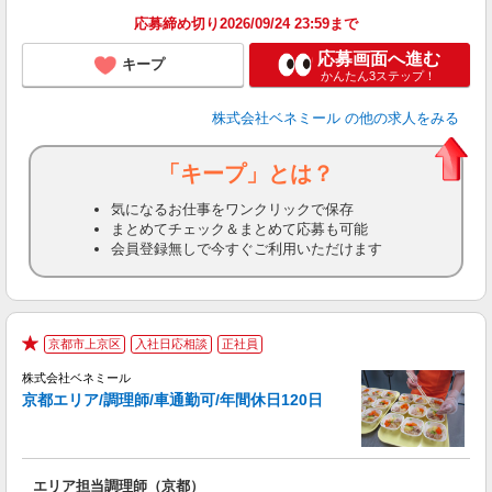
応募締め切り2026/09/24 23:59まで
応募画面へ進む
キープ
かんたん3ステップ！
株式会社ベネミール
の他の求人をみる
「キープ」とは？
気になるお仕事をワンクリックで保存
まとめてチェック＆まとめて応募も可能
会員登録無しで今すぐご利用いただけます
京都市上京区
入社日応相談
正社員
★
株式会社ベネミール
京都エリア/調理師/車通勤可/年間休日120日
築
エリア担当調理師（京都）
入