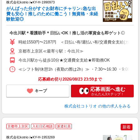
株式会社kotrio /●KY-H-1990973
女
がんばった分がすぐお財布にチャリン♪急な出
ド
費も安心！推しのために働こう！無資格・未経
活
験歓迎◎
ル
自
今出川駅＊看護助手＊日払いOK！推し活の軍資金も即ゲット◎
役
時給1550円〜2187円 ＜日払い有/週払い有/交通費全支給(ガソリ
京都市上京区≪最寄り駅：今出川≫
今出川駅から徒歩10分★交通費全支給★即勤務OK
≪シフト制/休憩1h（夜勤の際は2h）≫ ・7:30〜16:30 ・9:00〜18
応募締め切り2026/08/23 23:59まで
応募画面へ進む
キープ
かんたん3ステップ！
株式会社コトリオ
の他の求人をみる
京都市上京区
入社日応相談
派遣社員
新着
◎
株式会社kotrio /●KY-H-1953269