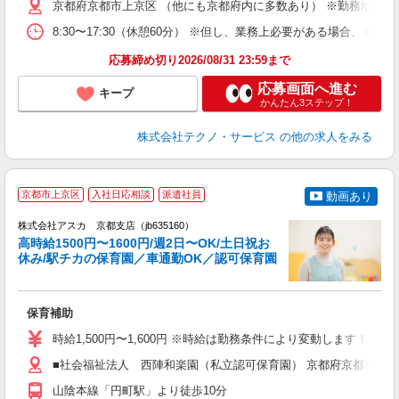
京都府京都市上京区 （他にも京都府内に多数あり） ※勤務地はご
8:30〜17:30（休憩60分） ※但し、業務上必要がある場合
応募締め切り2026/08/31 23:59まで
応募画面へ進む
キープ
かんたん3ステップ！
株式会社テクノ・サービス
の他の求人をみる
京都市上京区
入社日応相談
派遣社員
動画あり
株式会社アスカ 京都支店（jb635160）
高時給1500円〜1600円/週2日〜OK/土日祝お
休み/駅チカの保育園／車通勤OK／認可保育園
面
保育補助
入
不
時給1,500円〜1,600円 ※時給は勤務条件により変動します！
代
務
■社会福祉法人 西陣和楽園（私立認可保育園） 京都府京都市上京
険
山陰本線「円町駅」より徒歩10分