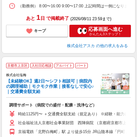
（勤務例） 8:00〜16:00 9:00〜17:00 上記時間は
1
あと
日
で掲載終了
(2026/08/11 23:59まで)
応募画面へ進む
キープ
かんたん3ステップ！
株式会社アスカ
の他の求人をみる
■
京都市上京区
入社日応相談
アルバイト
パート
株式会社塩梅
【未経験OK】週2日〜シフト相談可｜病院内
す
の調理補助｜モクモク作業｜接客なしで安心♪
｜交通費全額支給
理
調理サポート（病院での盛付・配膳・洗浄など）
入
夫
時給1125円〜 ＋交通費全額支給（規定あり） ※経験・能力によ
中
社会福祉法人京都社会事業財団 西陣病院 （京都府京都市上京区五
朝
扶
京福電鉄「北野白梅町」駅 より徒歩15分 JR山陰本線「円町」駅
あ