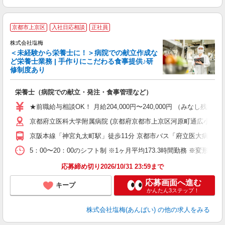
京都市上京区
入社日応相談
正社員
株式会社塩梅
＜未経験から栄養士に！＞病院での献立作成な
ど栄養士業務 | 手作りにこだわる食事提供♪研
き
修制度あり
年
充
栄養士（病院での献立・発注・食事管理など）
入
主
★前職給与相談OK！ 月給204,000円〜240,000円 （みな
（
京都府立医科大学附属病院 (京都府京都市上京区河原町通広小路
べ
京阪本線「神宮丸太町駅」徒歩11分 京都市バス「府立医大病院前
5：00〜20：00のシフト制 ※1ヶ月平均173.3時間勤務 ※変形労
応募締め切り2026/10/31 23:59まで
応募画面へ進む
キープ
かんたん3ステップ！
株式会社塩梅(あんばい)
の他の求人をみる