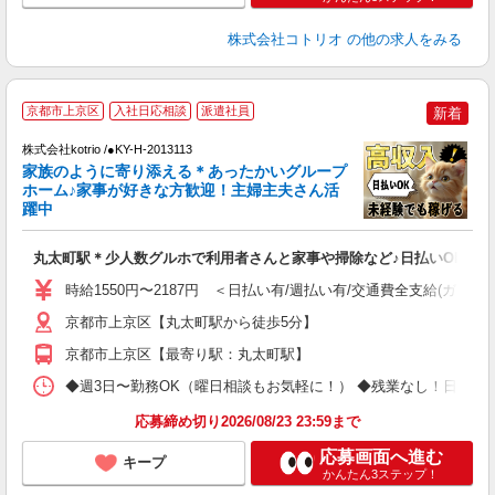
株式会社コトリオ
の他の求人をみる
2
京都市上京区
入社日応相談
派遣社員
新着
株式会社kotrio /●KY-H-2013113
女
家族のように寄り添える＊あったかいグループ
ド
ホーム♪家事が好きな方歓迎！主婦主夫さん活
活
躍中
ル
自
丸太町駅＊少人数グルホで利用者さんと家事や掃除など♪日払いOK
役
時給1550円〜2187円 ＜日払い有/週払い有/交通費全支給(ガソリ
京都市上京区【丸太町駅から徒歩5分】
京都市上京区【最寄り駅：丸太町駅】
◆週3日〜勤務OK（曜日相談もお気軽に！） ◆残業なし！日勤のみの勤務もOK 
応募締め切り2026/08/23 23:59まで
応募画面へ進む
キープ
かんたん3ステップ！