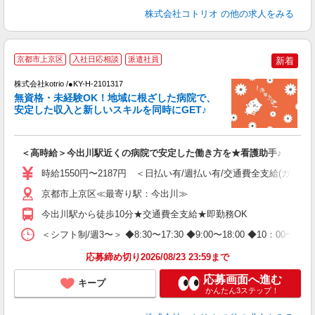
株式会社コトリオ
の他の求人をみる
2
京都市上京区
入社日応相談
派遣社員
新着
株式会社kotrio /●KY-H-2101317
女
無資格・未経験OK！地域に根ざした病院で、
ド
安定した収入と新しいスキルを同時にGET♪
活
ル
自
＜高時給＞今出川駅近くの病院で安定した働き方を★看護助手♪
役
時給1550円〜2187円 ＜日払い有/週払い有/交通費全支給(ガソリ
京都市上京区≪最寄り駅：今出川≫
今出川駅から徒歩10分★交通費全支給★即勤務OK
＜シフト制/週3〜＞ ◆8:30〜17:30 ◆9:00〜18:00 ◆10：00〜1
応募締め切り2026/08/23 23:59まで
応募画面へ進む
キープ
かんたん3ステップ！