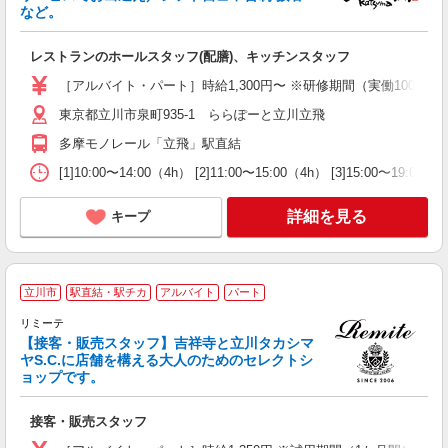
など。
大
K
レストランのホールスタッフ(配膳)、キッチンスタッフ
支
［アルバイト・パート］時給1,300円〜 ※研修期間（実働100時間）
東京都立川市泉町935-1 ららぽーと立川立飛
多摩モノレール「立飛」駅直結
[1]10:00〜14:00（4h） [2]11:00〜15:00（4h） [3]1
詳細を見る
キープ
立川市
駅直結・駅チカ
アルバイト
パート
リミーテ
【接客・販売スタッフ】吉祥寺と立川タカシマ
顧
ヤS.C.に店舗を構える大人のためのセレクトシ
ョップです。
接客・販売スタッフ
未