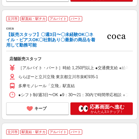
立川市
駅直結・駅チカ
アルバイト
パート
coca
【販売スタッフ】〇週3日〜〇未経験OK〇ネ
イル・ピアスOK〇社割あり〇最新の商品を着
用して勤務可能
環
未
店舗販売スタッフ
昼
業
［アルバイト・パート］時給 1,250円以上 ●交通費支給 ●給与例 週
ららぽーと立川立飛 東京都立川市泉町935-1
多摩モノレール「立飛」駅直結
●シフト制/週3日〜OK ●9：30〜21：30内で時間帯応相談 ●
応募画面へ進む
キープ
かんたん3ステップ！
カ
立川市
駅直結・駅チカ
アルバイト
パート