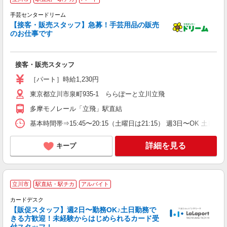
未
手芸センタードリーム
（
【接客・販売スタッフ】急募！手芸用品の販売
駅
のお仕事です
接客・販売スタッフ
［パート］時給1,230円
東京都立川市泉町935-1 ららぽーと立川立飛
多摩モノレール「立飛」駅直結
基本時間帯⇒15:45〜20:15（土曜日は21:15） 週3日〜OK 土日祝入
詳細を見る
キープ
立川市
駅直結・駅チカ
アルバイト
週
カードデスク
【販促スタッフ】週2日〜勤務OK♪土日勤務で
きる方歓迎！未経験からはじめられるカード受