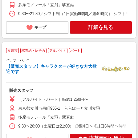
多摩モノレール「立飛」駅直結
9:30〜21:30／シフト制（1日実働8時間／週40時間） シフ
詳細を見る
キープ
立川市
駅直結・駅チカ
アルバイト
パート
バラサ・バルコ
由
【販売スタッフ】キャラクターが好きな方大歓
迎です
販売スタッフ
［アルバイト・パート］時給1,250円〜
東京都立川市泉町935-1 ららぽーと立川立飛
多摩モノレール「立飛」駅直結
9:30〜20:00（土曜日は21:00） ◎週4日〜 ◎1日6時間〜時