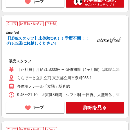
応募画面へ進む
キープ
かんたん3ステップ！
立川市
駅直結・駅チカ
正社員
aimerfeel
未
【販売スタッフ】未体験OK！！学歴不問！！
朝
ぜひ当店にお越しください♪
販売スタッフ
［正社員］月給21,8000円〜 研修期間（4ヶ月間）は時給1,250
ららぽーと立川立飛 東京都立川市泉町935-1
多摩モノレール「立飛」駅直結
9:45〜21:10 ※実働8時間、シフト制 土日祝、大型連休、遅番
詳細を見る
キープ
立川市
駅直結・駅チカ
パート