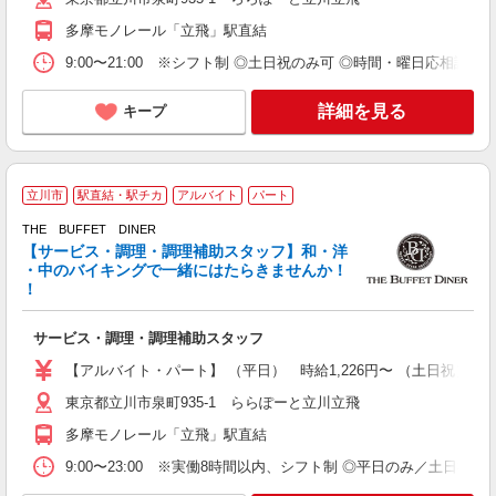
多摩モノレール「立飛」駅直結
9:00〜21:00 ※シフト制 ◎土日祝のみ可 ◎時間・曜日応相談 
詳細を見る
キープ
立川市
駅直結・駅チカ
アルバイト
パート
THE BUFFET DINER
未
【サービス・調理・調理補助スタッフ】和・洋
給
・中のバイキングで一緒にはたらきませんか！
選
！
夜
保
サービス・調理・調理補助スタッフ
社
【アルバイト・パート】 （平日） 時給1,226円〜 （土日祝）時給1,
東京都立川市泉町935-1 ららぽーと立川立飛
多摩モノレール「立飛」駅直結
9:00〜23:00 ※実働8時間以内、シフト制 ◎平日のみ／土日祝