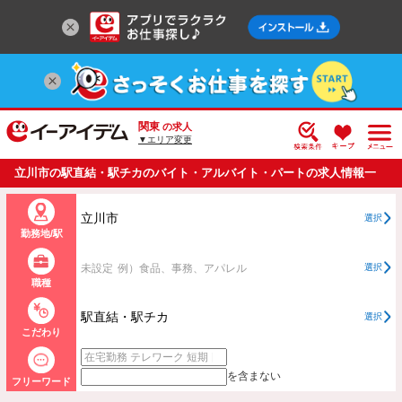
関東
の求人
▼エリア変更
立川市の駅直結・駅チカのバイト・アルバイト・パートの求人情報一
覧
立川市
選択
勤務地/駅
未設定
例）食品、事務、アパレル
選択
職種
駅直結・駅チカ
選択
こだわり
を含まない
フリーワード