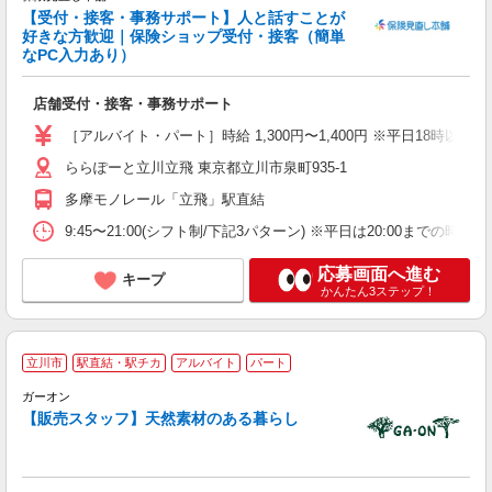
【受付・接客・事務サポート】人と話すことが
好きな方歓迎｜保険ショップ受付・接客（簡単
未
なPC入力あり）
曜
チ
店舗受付・接客・事務サポート
あ
［アルバイト・パート］時給 1,300円〜1,400円 ※平日18時
ららぽーと立川立飛 東京都立川市泉町935-1
多摩モノレール「立飛」駅直結
9:45〜21:00(シフト制/下記3パターン) ※平日は20:00までの
応募画面へ進む
キープ
かんたん3ステップ！
立川市
駅直結・駅チカ
アルバイト
パート
時
ガーオン
【販売スタッフ】天然素材のある暮らし