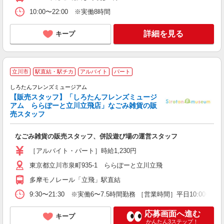
10:00〜22:00 ※実働8時間
詳細を見る
キープ
立川市
駅直結・駅チカ
アルバイト
パート
しろたんフレンズミュージアム
【販売スタッフ】「しろたんフレンズミュージ
ぜ
アム ららぽーと立川立飛店」なごみ雑貨の販
未
売スタッフ
カ
なごみ雑貨の販売スタッフ、併設遊び場の運営スタッフ
［アルバイト・パート］時給1,230円
東京都立川市泉町935-1 ららぽーと立川立飛
多摩モノレール「立飛」駅直結
9:30〜21:30 ※実働6〜7.5時間勤務 ［営業時間］平日10:00〜2
応募画面へ進む
キープ
かんたん3ステップ！