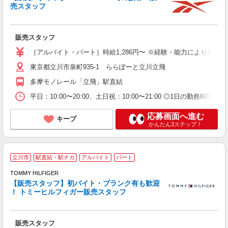
売スタッフ
ル
未
駅
販売スタッフ
［アルバイト・パート］時給1,286円〜 ※経験・能力により優遇
東京都立川市泉町935-1 ららぽーと立川立飛
多摩モノレール「立飛」駅直結
平日：10:00〜20:00、土日祝：10:00〜21:00 ◎1日の勤務時
応募画面へ進む
キープ
かんたん3ステップ！
立川市
駅直結・駅チカ
アルバイト
パート
TOMMY HILFIGER
【販売スタッフ】初バイト・ブランク有も歓迎
！ トミーヒルフィガー販売スタッフ
お
未
カ
販売スタッフ