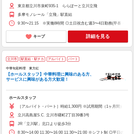
東京都立川市泉町935-1 ららぽーと立川立飛
多摩モノレール「立飛」駅直結
9:30〜21:15 ※実働8時間 ◎土日祝含む週3〜4日勤務(早番
詳細を見る
キープ
立川市
駅直結・駅チカ
アルバイト
パート
大
中華旬彩料理 東方紅
未
【ホールスタッフ】中華料理に興味のある方、
K
サービスに興味がある方大歓迎！
日
自
補
ホールスタッフ
［アルバイト・パート］時給1,300円 ※試用期間（1ヶ月間）：時給
立川高島屋S.C. 立川市曙町2丁目39番3号
JR「立川駅」北口より徒歩3分
8:30〜14:00 11:30〜16:00 11:30〜21:00 ※シフト制