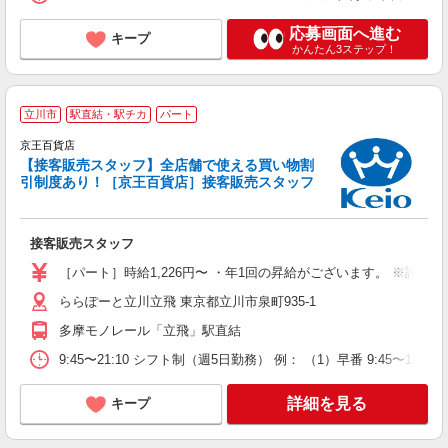
応募画面へ進む
キープ
かんたん3ステップ！
立川市
駅直結・駅チカ
パート
京王百貨店
【接客販売スタッフ】全店舗で使える買い物割
引制度あり！［京王百貨店］接客販売スタッフ
未
ー
給
接客販売スタッフ
［パート］時給1,226円〜 ・年1回の昇給がございます。 ※評
ららぽーと立川立飛 東京都立川市泉町935-1
多摩モノレール「立飛」駅直結
9:45〜21:10 シフト制（週5日勤務） 例： （1）早番 9:45〜18:05
詳細を見る
キープ