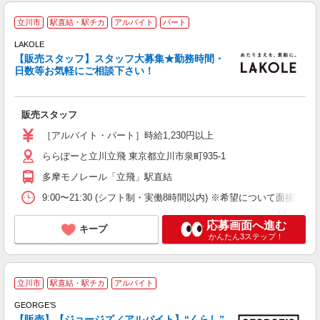
立川市
駅直結・駅チカ
アルバイト
パート
夫
LAKOLE
顔
【販売スタッフ】スタッフ大募集★勤務時間・
未
日数等お気軽にご相談下さい！
販売スタッフ
［アルバイト・パート］時給1,230円以上
ららぽーと立川立飛 東京都立川市泉町935-1
多摩モノレール「立飛」駅直結
9:00〜21:30 (シフト制・実働8時間以内) ※希望について面接時
応募画面へ進む
キープ
かんたん3ステップ！
立川市
駅直結・駅チカ
アルバイト
短
GEORGE’S
間
【販売】【ジョージズ／アルバイト】“くらし”