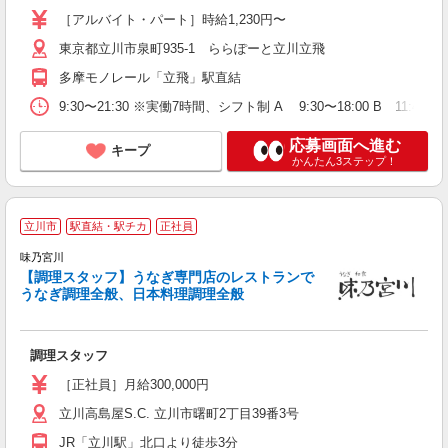
［アルバイト・パート］時給1,230円〜
東京都立川市泉町935-1 ららぽーと立川立飛
多摩モノレール「立飛」駅直結
9:30〜21:30 ※実働7時間、シフト制 A 9:30〜18:00 B 11:45〜20:
応募画面へ進む
キープ
かんたん3ステップ！
立川市
駅直結・駅チカ
正社員
未
味乃宮川
結
【調理スタッフ】うなぎ専門店のレストランで
うなぎ調理全般、日本料理調理全般
調理スタッフ
［正社員］月給300,000円
立川高島屋S.C. 立川市曙町2丁目39番3号
JR「立川駅」北口より徒歩3分