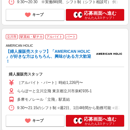
9:30〜20:30 ※実働8時間、シフト制（シフト相談可） 例） 早番 9
応募画面へ進む
キープ
かんたん3ステップ！
立川市
駅直結・駅チカ
アルバイト
パート
AMERICAN HOLIC
【婦人服販売スタッフ】「AMERICAN HOLIC
」が好きな方はもちろん、興味がある方大歓迎
す
！
未
日
婦人服販売スタッフ
交
［アルバイト・パート］時給1,226円〜
ららぽーと立川立飛 東京都立川市泉町935-1
多摩モノレール「立飛」駅直結
9:30〜21:15のシフト制 ○週2日、1日4時間から勤務可能 ○
応募画面へ進む
キープ
かんたん3ステップ！