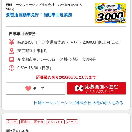
日研トータルソーシング株式会社（お仕事No.5A516-
ー
AMS）
z
要普通自動車免許！自動車回送業務
談
W
自動車回送業務
い
交
時給1450円 別途交通費支給 ＜月収＞ 236000円以上可 162.77H
東京都立川市柏町
多摩都市モノレール線 砂川七番駅 徒歩4分
9:50〜18:30（日勤）
応募締め切り2026/08/31 23:59まで
応募画面へ進む
キープ
かんたん3ステップ！
日研トータルソーシング株式会社
の他の求人をみる
立川市
駅直結・駅チカ
アルバイト
パート
保険見直し本舗