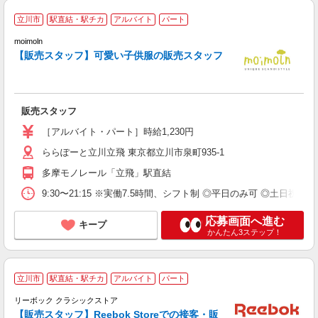
フ
立川市
駅直結・駅チカ
アルバイト
パート
moimoln
未
【販売スタッフ】可愛い子供服の販売スタッフ
土
の
由
割
販売スタッフ
［アルバイト・パート］時給1,230円
ららぽーと立川立飛 東京都立川市泉町935-1
多摩モノレール「立飛」駅直結
9:30〜21:15 ※実働7.5時間、シフト制 ◎平日のみ可 ◎土日祝
応募画面へ進む
キープ
かんたん3ステップ！
立川市
駅直結・駅チカ
アルバイト
パート
リーボック クラシックストア
【販売スタッフ】Reebok Storeでの接客・販