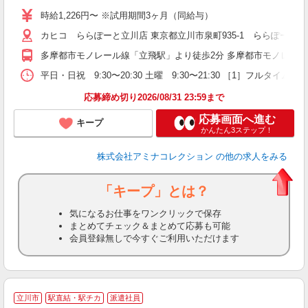
社
時給1,226円〜 ※試用期間3ヶ月（同給与）
が
カヒコ ららぽーと立川店 東京都立川市泉町935-1 ららぽーと立川
多摩都市モノレール線「立飛駅」より徒歩2分 多摩都市モノレール
平日・日祝 9:30〜20:30 土曜 9:30〜21:30 ［1］フル
応募締め切り2026/08/31 23:59まで
応募画面へ進む
キープ
かんたん3ステップ！
株式会社アミナコレクション
の他の求人をみる
「キープ」とは？
気になるお仕事をワンクリックで保存
まとめてチェック＆まとめて応募も可能
会員登録無しで今すぐご利用いただけます
◎
立川市
駅直結・駅チカ
派遣社員
n