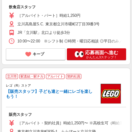
カ
飲食店スタッフ
助
［アルバイト・パート］時給1,250円
立川高島屋S.C. 東京都立川市曙町2丁目39番3号
JR「立川駅」北口より徒歩3分
10:00〜22:00 ※シフト制 ◎時間・曜日応相談 ◎平日のみ／土
応募画面へ進む
キープ
かんたん3ステップ！
立川市
駅直結・駅チカ
アルバイト
契約社員
レゴ（R）ストア
【販売スタッフ】子ども達と一緒にレゴを楽し
もう！
も
販売スタッフ
未
務
［アルバイト・契約社員］時給1,250円〜 ※高校生可（時給1,230
務
東京都立川市泉町935-1 ららぽーと立川立飛
通