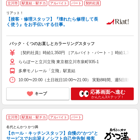
立川市
駅直結・駅チカ
アルバイト
パート
契約社員
リアット！
【接客・修理スタッフ】『壊れたら修理して長
く使う』をお手伝いする仕事。
活
履
バック・くつのお直しとカラーリングスタッフ
［契約社員］時給1,350円 ［アルバイト・パート・］時給1,300
ららぽーと立川立飛 東京都立川市泉町935-1
多摩モノレール「立飛」駅直結
10:00〜20:00（土日祝日10:00〜21:00） 実勤8時間、週5日
応募画面へ進む
キープ
かんたん3ステップ！
立川市
駅直結・駅チカ
アルバイト
パート
名代とんかつ かつ満
【ホール・キッチンスタッフ】自慢の“かつ”と
サービスでお出迎え／シフト自己申告制 接客