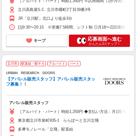
［アルバイト・パート］時給1,350円 ※試用期間（1か月間）：時給1
立川高島屋S.C. 立川市曙町2丁目39番3号
JR「立川駅」北口より徒歩3分
[1]9:30〜20:15 ※実働7.5時間、シフト制 ◎月18〜22日勤務可能な
応募画面へ進む
キープ
かんたん3ステップ！
立川市
駅直結・駅チカ
アルバイト
パート
URBAN RESEARCH DOORS
【アパレル販売スタッフ】アパレル販売スタッ
フ募集！！
に
アパレル販売スタッフ
未
が
［アルバイト・パート］時給1,250円 ◆支払い方法：月1回 毎月
結
東京都立川市泉町935-1 ららぽーと立川立飛
り
多摩モノレール「立飛」駅直結