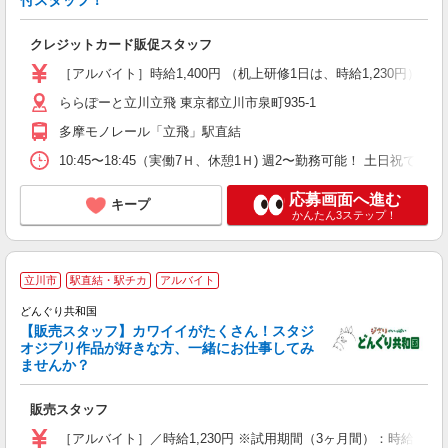
付スタッフ！
クレジットカード販促スタッフ
［アルバイト］時給1,400円 （机上研修1日は、時給1,230円）
ららぽーと立川立飛 東京都立川市泉町935-1
多摩モノレール「立飛」駅直結
10:45〜18:45（実働7Ｈ、休憩1Ｈ) 週2〜勤務可能！ 土日祝でき
応募画面へ進む
キープ
かんたん3ステップ！
立川市
駅直結・駅チカ
アルバイト
どんぐり共和国
な
【販売スタッフ】カワイイがたくさん！スタジ
未
オジブリ作品が好きな方、一緒にお仕事してみ
夕
ませんか？
販売スタッフ
［アルバイト］／時給1,230円 ※試用期間（3ヶ月間）：時給1,23