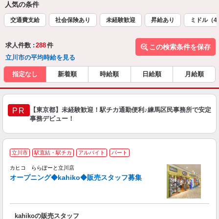
人気の条件
交通費支給
社会保険あり
未経験歓迎
昇給あり
ミドル（4
求人件数 :
288
件
この検索条件を保存
立川市の平均時給を見る
指定なし
新着順
時給順
日給順
月給順
【東京都】未経験歓迎！駅チカ通勤便利♪練馬区民事務所で安定
PR
事務デビュー！
k
立川市
駅直結・駅チカ
アルバイト
パート
し
レ
カヒコ ららぽーと立川店
間
オープニング◆kahiko◆販売スタッフ募集
で
入
kahikoの販売スタッフ
り