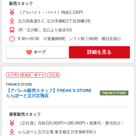
販売スタッフ
［アルバイト・パート］時給1,230円
立川高島屋S.C. 立川市曙町2丁目39番3号
JR「立川駅」北口より徒歩3分
9:30〜20:00 ※実働8時間、シフト制 ◎時間・曜日応相談
詳細を見る
キープ
立川市
駅直結・駅チカ
正社員
イ
FREAK’S STORE
【アパレル販売スタッフ】FREAK’S STORE
ららぽーと立川立飛店
を
接客販売スタッフ
経
型
［正社員］月給220,000円〜280,000円＋残業代・賞与別途支
ららぽーと立川立飛 東京都立川市泉町935-1