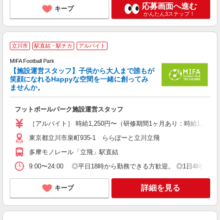
応募画面へ進む
キープ
かんたん3ステップ！
立川市
駅直結・駅チカ
アルバイト
空
MIFA Football Park
く
【施設運営スタッフ】子供から大人まで誰もが
笑顔になれるHappyな空間を一緒に創ってみ
H
ませんか。
経
時
フットボールパーク施設運営スタッフ
［アルバイト］ 時給1,250円〜（研修期間1ヶ月あり：時給1,226
東京都立川市泉町935-1 ららぽーと立川立飛
多摩モノレール「立飛」駅直結
9:00〜24:00 ◎平日18時から勤務できる方歓迎。 ◎1日4時間〜
詳細を見る
キープ