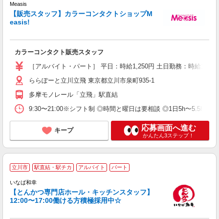
フ
Measis
時
【販売スタッフ】カラーコンタクトショップM
easis!
カラーコンタクト販売スタッフ
［アルバイト・パート］ 平日：時給1,250円 土日勤務：時給1,300
ららぽーと立川立飛 東京都立川市泉町935-1
多摩モノレール「立飛」駅直結
9:30〜21:00※シフト制 ◎時間と曜日は要相談 ◎1日5h〜5.5h勤務
応募画面へ進む
キープ
かんたん3ステップ！
立川市
駅直結・駅チカ
アルバイト
パート
いなば和幸
と
【とんかつ専門店ホール・キッチンスタッフ】
未
12:00〜17:00働ける方積極採用中☆
～
自