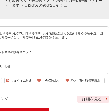
トも多数あり ・未経験の方でも安心！万全の研修でサポー
トします ・日祝休みの週休2日制！ ...
上 研修中 月給23万円(研修期間3ヶ月 習熟度により変動) 【昇給/各種手当】 固
残業一切なし。残業発生時は全額別途支給。 評...
ットネスの接客スタッフ
砂川七番
り
フルタイム歓迎
社会保険あり
産休・育休取得実績あり
9 まで
詳細を見る