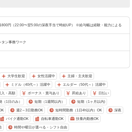
〜1800円（22:00〜翌5:00の深夜手当で時給UP） ※給与幅は経験・能力による
ンタン事務ワーク
大学生歓迎
女性活躍中
主婦・主夫歓迎
ミドル（40代～）活躍中
エルダー（50代～）活躍中
収入・高額
ボーナス・賞与あり
昇給あり
日払い
発（1日のみ）
短期（1週間以内）
短期（1ヶ月以内)
OK
週2～3日勤務OK
短時間勤務（1日4h以内）OK
深夜
バイク通勤OK
自転車通勤OK
扶養内勤務OK
給
時間や曜日が選べる・シフト自由