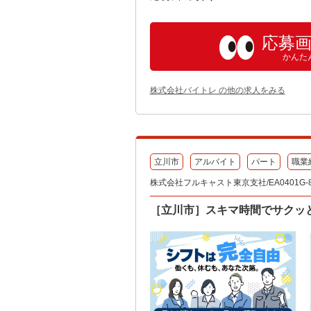
応募
かんた
株式会社バイトレ の他の求人をみる
立川市
アルバイト
パート
職業
株式会社フルキャスト東京支社/EA0401G-
［立川市］スキマ時間でサクッ