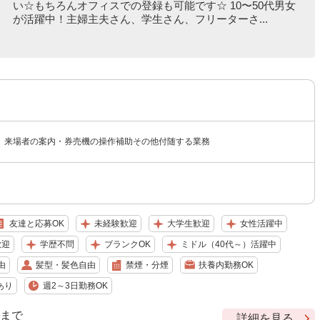
い☆もちろんオフィスでの登録も可能です☆ 10〜50代男女
が活躍中！主婦主夫さん、学生さん、フリーターさ...
】来場者の案内・券売機の操作補助その他付随する業務
友達と応募OK
未経験歓迎
大学生歓迎
女性活躍中
歓迎
学歴不問
ブランクOK
ミドル（40代～）活躍中
由
髪型・髪色自由
禁煙・分煙
扶養内勤務OK
あり
週2～3日勤務OK
9 まで
詳細を見る