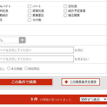
ルバイト
パート
正社員
約社員
派遣社員
紹介予定派遣
業紹介
業務委託
独立開業
託
その他
を含む
を含まない
なし
本日掲載
締切間近
この検索条件を保存
条件で検索
9 件
の情報が見つかりました