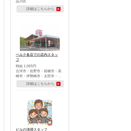
品川区
詳細はこちらから
ベルク各店での店内スタッ
フ
時給 1,065円
古河市・佐野市・前橋市・高
崎市・伊勢崎市・太田市・館
林市・藤岡市・大泉町・さい
詳細はこちらから
たま市北区・川越市・熊谷
市・行田市・秩父市・所沢
市・飯能市・東松山市・坂戸
市・鶴ケ島市・千葉市中央
区・市川市・松戸市・習志野
市・柏市・流山市・八千代
市・足立区・江戸川区・八王
子市・町田市
ビルの清掃スタッフ