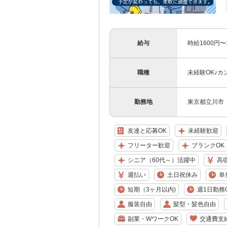
給与
時給1600円
職種
未経験OK♪カ
勤務地
東京都立川市
友達と応募OK
未経験歓迎
フリーター歓迎
ブランクOK
シニア（60代～）活躍中
高
週払い
土日祝休み
単
短期（3ヶ月以内)
週1日勤務
服装自由
髪型・髪色自由
副業・WワークOK
交通費支