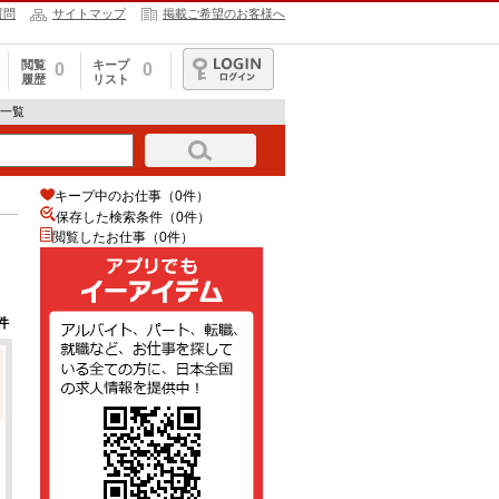
質問
サイトマップ
掲載ご希望のお客様へ
閲覧
キープ
0
0
履歴
リスト
ログイン
人一覧
キープ中のお仕事（0件）
保存した検索条件（
0
件）
閲覧したお仕事（0件）
件