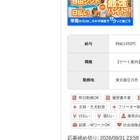
給与
時給1450円
職種
【ゲート案内
勤務地
東京都立川市
即日勤務OK
履歴書不要
主婦・主夫歓迎
フリーター
日払い
週払い
服装自
副業・WワークOK
社会保険
応募締め切り: 2026/08/31 23:5