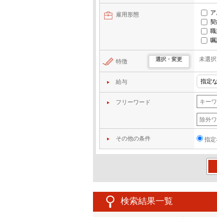
ア
雇用形態
契
職
嘱
未選択
選択・変更
特徴
給与
フリーワード
その他の条件
指定
この
検索結果一覧