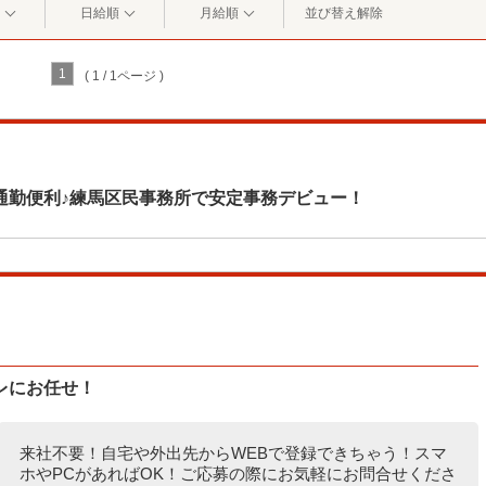
日給順
月給順
並び替え解除
1
( 1 / 1ページ )
通勤便利♪練馬区民事務所で安定事務デビュー！
レにお任せ！
来社不要！自宅や外出先からWEBで登録できちゃう！スマ
ホやPCがあればOK！ご応募の際にお気軽にお問合せくださ