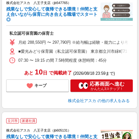
株式会社アスカ 八王子支店（jb547765）
残業なしで安心して復帰できる環境！仲間と支
え合いながら保育に向き合える職場でスタート
◎
面
私立認可保育園の保育士
入
不
月給 288,550円 〜 297,790円 ※給与幅は経験・能力により考慮 
結
■愛光みどり保育園（私立認可保育園） 東京都立川市緑町71アー
り
07:30 〜 19:15 の間 7.5時間程度 休憩時間：45分
10
あと
日
で掲載終了
(2026/08/18 23:59まで)
応募画面へ進む
キープ
かんたん3ステップ！
株式会社アスカ
の他の求人をみる
立川市
派遣社員
株式会社アスカ 八王子支店（jb605131）
残業なしで安心して復帰できる環境！仲間と支