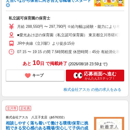
え合いながら保育に向き合える職場でスタート
◎
面
私立認可保育園の保育士
入
不
月給 288,550円 〜 297,790円 ※給与幅は経験・能力により考慮 
休
■愛光あけぼの保育園（私立認可保育園） 東京都立川市曙町31722
満
JR中央線《立川駅》より徒歩15分
ど
07:15 〜 19:15 の間 7.5時間程度 休憩時間：45分 有給消
10
あと
日
で掲載終了
(2026/08/18 23:59まで)
応募画面へ進む
キープ
かんたん3ステップ！
株式会社アスカ
の他の求人をみる
立川市
正社員
株式会社アスカ 八王子支店（jb576332）
相談しやすく落ち着いて働ける環境/保育に挑
戦できる安心感のある職場/安心して子供の成