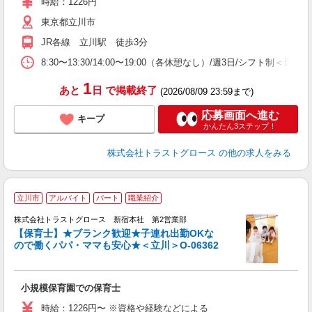
時給：1226円
東京都立川市
JR各線 立川駅 徒歩3分
8:30〜13:30/14:00〜19:00（各休憩なし）/週3日/シフト制
1
あと
日
で掲載終了
(2026/08/09 23:59まで)
応募画面へ進む
キープ
かんたん3ステップ！
株式会社トラストグロース
の他の求人をみる
立川市
アルバイト
パート
職業紹介
株式会社トラストグロース 新宿本社 第2営業部
【保育士】★ブランク歓迎★子連れ出勤OKな
ので働くパパ・ママも安心★＜立川＞O-06362
気
小規模保育園での保育士
時給：1226円〜 ※資格や経験などによる