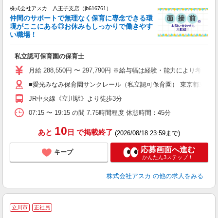
株式会社アスカ 八王子支店（jb616761）
仲間のサポートで無理なく保育に専念できる環
境がここにある◎お休みもしっかりで働きやす
い職場！
面
私立認可保育園の保育士
入
不
月給 288,550円 〜 297,790円 ※給与幅は経験・能力により考慮 
結
■愛光みなみ保育園サンクレール（私立認可保育園） 東京都立川
JR中央線《立川駅》より徒歩3分
朝
07:15 〜 19:15 の間 7.75時間程度 休憩時間：45分
10
あと
日
で掲載終了
(2026/08/18 23:59まで)
応募画面へ進む
キープ
かんたん3ステップ！
株式会社アスカ
の他の求人をみる
立川市
正社員