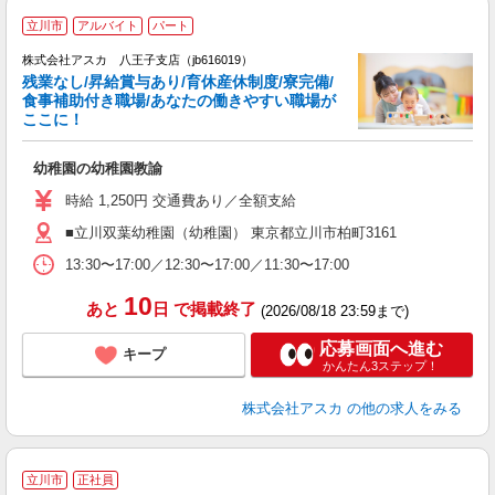
立川市
アルバイト
パート
株式会社アスカ 八王子支店（jb616019）
残業なし/昇給賞与あり/育休産休制度/寮完備/
食事補助付き職場/あなたの働きやすい職場が
ここに！
面
幼稚園の幼稚園教諭
入
不
時給 1,250円 交通費あり／全額支給
あ
■立川双葉幼稚園（幼稚園） 東京都立川市柏町3161
未
実
13:30〜17:00／12:30〜17:00／11:30〜17:00
10
あと
日
で掲載終了
(2026/08/18 23:59まで)
応募画面へ進む
キープ
かんたん3ステップ！
株式会社アスカ
の他の求人をみる
立川市
正社員