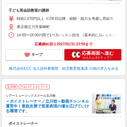
職
活
子ども英会話教室の講師
活
昼
時給2,070円以上 ※2年目以降、経験・能力を考慮し昇給有 ※他手
セ
東京都立川市柴崎町
14:00〜18:00の間で1〜3レッスン担当 （基本的に1レッス
応募締め切り2027/01/31 23:59まで
応募画面へ進む
キープ
かんたん3ステップ！
株式会社ECC 法人渉外事業部 幼児教育推進課
の他の求人をみる
立川市
アルバイト
パート
シアーミュージックスクール立川校
＜ボイストレーナー／立川校＞動画チャンネル
運営中！意欲次第で音楽表現の場を広げていけ
る環境です。
◇
ボイストレーナー
W