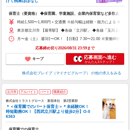
けて残業ほぼなし
払
の
保育士（要資格） ◆保育園、学童施設、企業内保育室など多数あり
フ
シ
時給1,500〜1,800円＋交通費 ※給与幅は経験・能力による ◆
東京都立川市 【最寄駅】 ◆各線「立川駅」 ◆各線「玉川上水駅
月〜金（土） 週3日〜OK！ 【日勤】7:30〜21:00 ※実働8時間
応募締め切り2026/08/31 23:59まで
応募画面へ進む
キープ
かんたん3ステップ！
株式会社ブレイブ（マイナビグループ）
の他の求人をみる
立川市
アルバイト
パート
職業紹介
株式会社トラストグロース 新宿本社 第2営業部
＊＜保育園でのパート保育士＞＊未経験OK！
時短勤務OK！【西武立川駅より徒歩2分】O-0
に
6363
保育園での保育士