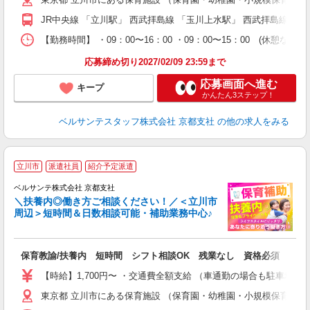
0
フ
JR中央線 「立川駅」 西武拝島線 「玉川上水駅」 西武拝島線 
副
【勤務時間】 ・09：00〜16：00 ・09：00〜15：00
率
応募締め切り2027/02/09 23:59まで
応募画面へ進む
キープ
かんたん3ステップ！
ベルサンテスタッフ株式会社 京都支社
の他の求人をみる
立川市
派遣社員
紹介予定派遣
迎
ベルサンテ株式会社 京都支社
部
＼扶養内◎働き方ご相談ください！／＜立川市
周辺＞短時間＆日数相談可能・補助業務中心♪
い
保育教諭/扶養内 短時間 シフト相談OK 残業なし 資格必須
入
活
【時給】1,700円〜 ・交通費全額支給 （車通勤の場合も駐車場
～
東京都 立川市にある保育施設 （保育園・幼稚園・小規模保育園
あ
通