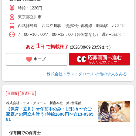
時給：1226円
東京都立川市
西武拝島線 西武立川駅 徒歩2分 青梅線 昭島駅 バス10分
7：00〜10：00/7：00〜12：00（各休憩なし） 週2〜5日/シフ
1
あと
日
で掲載終了
(2026/08/09 23:59まで)
応募画面へ進む
キープ
かんたん3ステップ！
株式会社トラストグロース
の他の求人をみる
立川市
派遣社員
株式会社トラストグロース 新宿本社 第2営業部
【保育・立川】☆午前中のみ・1日3ｈ〜☆ご
家庭との両立も叶う♪時給1600円〜☆13-0365
81
気
保育園での保育士