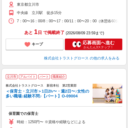
東京都立川市
中央線 立川駅 徒歩15分
7：00〜16：00/8：00〜17：00/11：00〜20：00（休憩各60分） 
1
あと
日
で掲載終了
(2026/08/09 23:59まで)
応募画面へ進む
キープ
かんたん3ステップ！
株式会社トラストグロース
の他の求人をみる
立川市
アルバイト
パート
職業紹介
株式会社トラストグロース 新宿本社 第2営業部
＜保育士・立川市＞1日2h〜・週2日〜♪女性の
多い職場♪経験不問♪【パート】O-09004
気
保育園での保育士
時給：1250円〜 ※資格や経験などによる