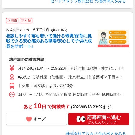
セントスタッフ株式会社
の他の求人をみる
立川市
正社員
株式会社アスカ 八王子支店（jb658456）
相談しやすく落ち着いて働ける環境/保育に挑
戦できる安心感のある職場/安心して子供の成
長をサポート♪
面
幼稚園の幼稚園教諭
入
不
月給 246,710円 〜 259,220円 ※給与幅は経験・能力により考
あ
■みたから幼稚園（幼稚園） 東京都立川市若葉町２丁目４７－２
支
中央線「国立駅」よりバス10分
セ
08:00 〜 17:00 の間 8時間程度 休憩時間：60分 勤務時間外：
10
あと
日
で掲載終了
(2026/08/18 23:59まで)
応募画面へ進む
キープ
かんたん3ステップ！
株式会社アスカ
の他の求人をみる