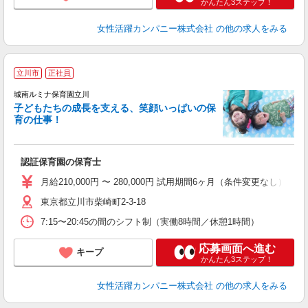
かんたん3ステップ！
女性活躍カンパニー株式会社
の他の求人をみる
立川市
正社員
城南ルミナ保育園立川
子どもたちの成長を支える、笑顔いっぱいの保
育の仕事！
を
認証保育園の保育士
月給210,000円 〜 280,000円 試用期間6ヶ月（条件変更なし）
東京都立川市柴崎町2-3-18
7:15〜20:45の間のシフト制（実働8時間／休憩1時間）
応募画面へ進む
キープ
かんたん3ステップ！
女性活躍カンパニー株式会社
の他の求人をみる