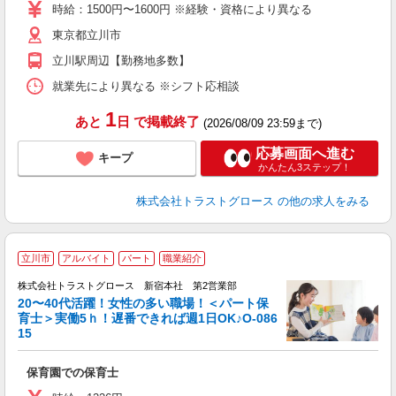
時給：1500円〜1600円 ※経験・資格により異なる
東京都立川市
立川駅周辺【勤務地多数】
就業先により異なる ※シフト応相談
1
あと
日
で掲載終了
(2026/08/09 23:59まで)
応募画面へ進む
キープ
かんたん3ステップ！
株式会社トラストグロース
の他の求人をみる
立川市
アルバイト
パート
職業紹介
株式会社トラストグロース 新宿本社 第2営業部
20〜40代活躍！女性の多い職場！＜パート保
育士＞実働5ｈ！遅番できれば週1日OK♪O-086
15
気
保育園での保育士