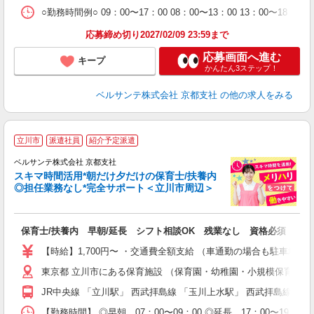
○勤務時間例○ 09：00〜17：00 08：00〜13：00 13
応募締め切り2027/02/09 23:59まで
応募画面へ進む
キープ
かんたん3ステップ！
ベルサンテ株式会社 京都支社
の他の求人をみる
立川市
派遣社員
紹介予定派遣
迎
ベルサンテ株式会社 京都支社
部
スキマ時間活用*朝だけ夕だけの保育士/扶養内
1
◎担任業務なし*完全サポート＜立川市周辺＞
ン
す
入
保育士/扶養内 早朝/延長 シフト相談OK 残業なし 資格必須
活
～
【時給】1,700円〜 ・交通費全額支給 （車通勤の場合も駐車場
あ
東京都 立川市にある保育施設 （保育園・幼稚園・小規模保育園
通
JR中央線 「立川駅」 西武拝島線 「玉川上水駅」 西武拝島線 
研
【勤務時間】 ◎早朝 07：00〜09：00 ◎延長 17：00〜