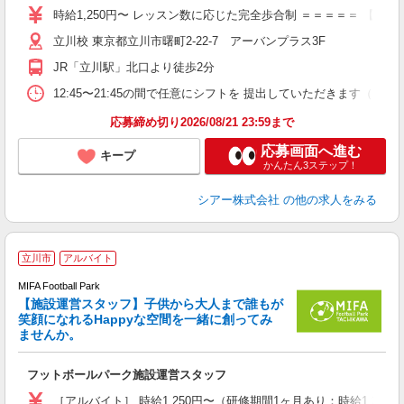
ー
時給1,250円〜 レッスン数に応じた完全歩合制 ＝＝＝＝＝ 【
日
立川校 東京都立川市曙町2-22-7 アーバンプラス3F
日
副
JR「立川駅」北口より徒歩2分
12:45〜21:45の間で任意にシフトを 提出していただきます
応募締め切り2026/08/21 23:59まで
応募画面へ進む
キープ
かんたん3ステップ！
シアー株式会社
の他の求人をみる
立川市
アルバイト
空
MIFA Football Park
く
【施設運営スタッフ】子供から大人まで誰もが
笑顔になれるHappyな空間を一緒に創ってみ
H
ませんか。
経
時
フットボールパーク施設運営スタッフ
［アルバイト］ 時給1,250円〜（研修期間1ヶ月あり：時給1,226