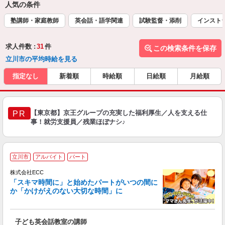
人気の条件
塾講師・家庭教師
英会話・語学関連
試験監督・添削
インスト
求人件数 :
31
件
この検索条件を保存
立川市の平均時給を見る
指定なし
新着順
時給順
日給順
月給順
【東京都】京王グループの充実した福利厚生／人を支える仕
PR
事！就労支援員／残業ほぼナシ♪
家
立川市
アルバイト
パート
ん
談
株式会社ECC
「スキマ時間に」と始めたパートがいつの間に
か「かけがえのない大切な時間」に
る
職
子ども英会話教室の講師
活