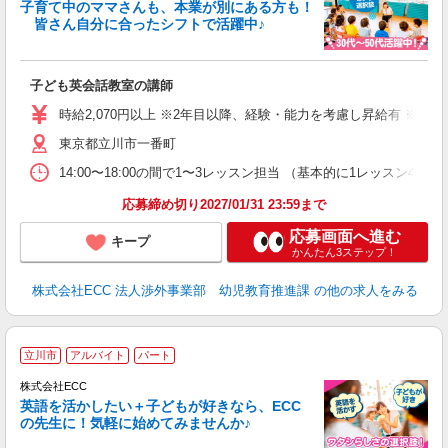
子育て中のママさんも、本業が別にある方も！
皆さん自分に合ったシフトで活躍中♪
に
子ども英会話教室の講師
職
活
時給2,070円以上 ※2年目以降、経験・能力を考慮し昇給有 ※他手
活
東京都立川市一番町
昼
セ
14:00〜18:00の間で1〜3レッスン担当 （基本的に1レッス
応募締め切り2027/01/31 23:59まで
応募画面へ進む
キープ
かんたん3ステップ！
株式会社ECC 法人渉外事業部 幼児教育推進課
の他の求人をみる
週
立川市
アルバイト
パート
株式会社ECC
英語を活かしたい＋子どもが好きなら、ECC
の先生に！気軽に始めてみませんか♪
や