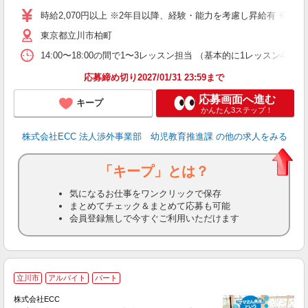
活
時給2,070円以上 ※2年目以降、経験・能力を考慮し昇給有 ※他手
昼
東京都立川市柏町
セ
14:00〜18:00の間で1〜3レッスン担当 （基本的に1レッス
応募締め切り2027/01/31 23:59まで
応募画面へ進む
キープ
かんたん3ステップ！
株式会社ECC 法人渉外事業部 幼児教育推進課
の他の求人をみる
「キープ」とは？
気になるお仕事をワンクリックで保存
まとめてチェック＆まとめて応募も可能
会員登録無しで今すぐご利用いただけます
＞
立川市
アルバイト
パート
り
株式会社ECC