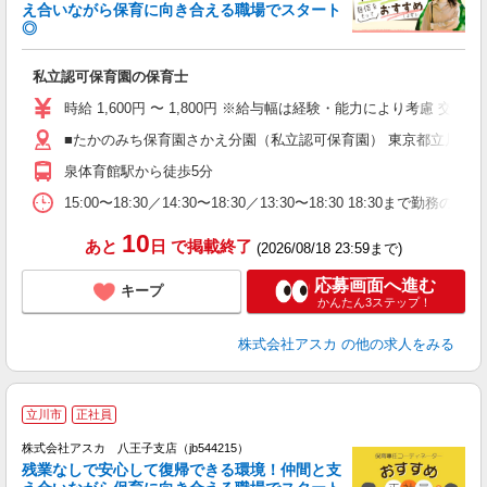
え合いながら保育に向き合える職場でスタート
◎
面
私立認可保育園の保育士
入
不
時給 1,600円 〜 1,800円 ※給与幅は経験・能力により考慮
（
■たかのみち保育園さかえ分園（私立認可保育園） 東京都立川市
扶
会
泉体育館駅から徒歩5分
15:00〜18:30／14:30〜18:30／13:30〜18:30 
10
あと
日
で掲載終了
(2026/08/18 23:59まで)
応募画面へ進む
キープ
かんたん3ステップ！
株式会社アスカ
の他の求人をみる
立川市
正社員
株式会社アスカ 八王子支店（jb544215）
残業なしで安心して復帰できる環境！仲間と支