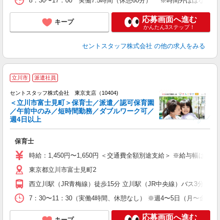
8：30〜17：00 実働7.5時間（休憩60分） ※時間外ほぼなし
応募画面へ進む
キープ
かんたん3ステップ！
セントスタッフ株式会社
の他の求人をみる
立川市
派遣社員
セントスタッフ株式会社 東京支店（10404)
＜立川市富士見町＞保育士／派遣／認可保育園
／午前中のみ／短時間勤務／ダブルワーク可／
こ
週4日以上
ミ
勤
保育士
チ
り
時給：1,450円〜1,650円 ＜交通費全額別途支給＞ ※給与幅は経
東京都立川市富士見町2
西立川駅（JR青梅線）徒歩15分 立川駅（JR中央線）バス3分＋徒
7：30〜11：30（実働4時間、休憩なし） ※週4〜5日（月〜金）
応募画面へ進む
キープ