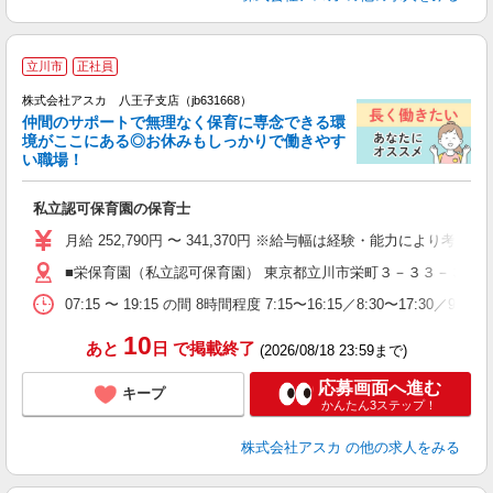
立川市
正社員
株式会社アスカ 八王子支店（jb631668）
仲間のサポートで無理なく保育に専念できる環
境がここにある◎お休みもしっかりで働きやす
い職場！
面
私立認可保育園の保育士
入
不
月給 252,790円 〜 341,370円 ※給与幅は経験・能力により考
休
■栄保育園（私立認可保育園） 東京都立川市栄町３－３３－３
未
07:15 〜 19:15 の間 8時間程度 7:15〜16:15／8:30
族
10
あと
日
で掲載終了
(2026/08/18 23:59まで)
応募画面へ進む
キープ
かんたん3ステップ！
株式会社アスカ
の他の求人をみる