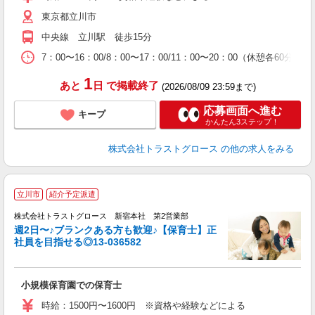
東京都立川市
中央線 立川駅 徒歩15分
7：00〜16：00/8：00〜17：00/11：00〜20：00（休憩各60
1
あと
日
で掲載終了
(2026/08/09 23:59まで)
応募画面へ進む
キープ
かんたん3ステップ！
株式会社トラストグロース
の他の求人をみる
立川市
紹介予定派遣
株式会社トラストグロース 新宿本社 第2営業部
週2日〜♪ブランクある方も歓迎♪【保育士】正
社員を目指せる◎13-036582
に
小規模保育園での保育士
時給：1500円〜1600円 ※資格や経験などによる