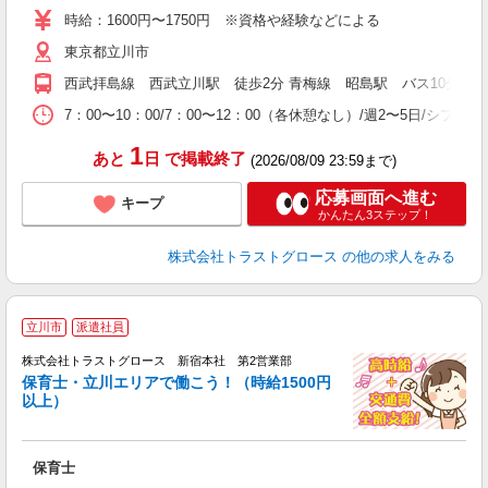
時給：1600円〜1750円 ※資格や経験などによる
東京都立川市
西武拝島線 西武立川駅 徒歩2分 青梅線 昭島駅 バス10分
7：00〜10：00/7：00〜12：00（各休憩なし）/週2〜5日/シフト
1
あと
日
で掲載終了
(2026/08/09 23:59まで)
応募画面へ進む
キープ
かんたん3ステップ！
株式会社トラストグロース
の他の求人をみる
立川市
派遣社員
株式会社トラストグロース 新宿本社 第2営業部
保育士・立川エリアで働こう！（時給1500円
以上）
気
保育士