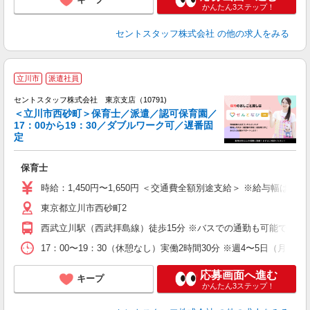
かんたん3ステップ！
セントスタッフ株式会社
の他の求人をみる
立川市
派遣社員
セントスタッフ株式会社 東京支店（10791)
＜立川市西砂町＞保育士／派遣／認可保育園／
17：00から19：30／ダブルワーク可／遅番固
こ
定
ミ
勤
保育士
チ
貯
時給：1,450円〜1,650円 ＜交通費全額別途支給＞ ※給与幅は経
東京都立川市西砂町2
西武立川駅（西武拝島線）徒歩15分 ※バスでの通勤も可能です
17：00〜19：30（休憩なし）実働2時間30分 ※週4〜5日（月〜金
応募画面へ進む
キープ
かんたん3ステップ！