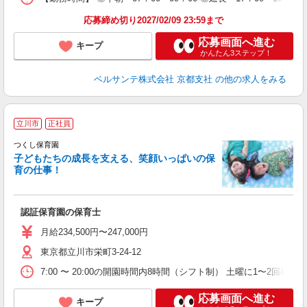
応募締め切り2027/02/09 23:59まで
応募画面へ進む
キープ
かんたん3ステップ！
ベルサンテ株式会社 京都支社
の他の求人をみる
立川市
正社員
つくし保育園
子どもたちの成長を支える、笑顔いっぱいの保
育の仕事！
を
年
認証保育園の保育士
月給234,500円〜247,000円
東京都立川市栄町3-24-12
7:00 〜 20:00の開園時間内8時間（シフト制） 土曜に1〜2
応募画面へ進む
キープ