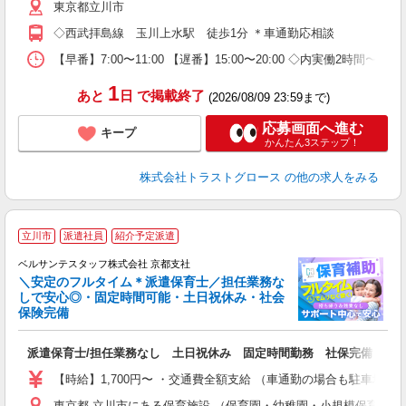
東京都立川市
◇西武拝島線 玉川上水駅 徒歩1分 ＊車通勤応相談
【早番】7:00〜11:00 【遅番】15:00〜20:00 ◇内実働2時間
1
あと
日
で掲載終了
(2026/08/09 23:59まで)
応募画面へ進む
キープ
かんたん3ステップ！
株式会社トラストグロース
の他の求人をみる
立川市
派遣社員
紹介予定派遣
ベルサンテスタッフ株式会社 京都支社
＼安定のフルタイム＊派遣保育士／担任業務な
しで安心◎・固定時間可能・土日祝休み・社会
保険完備
人
派遣保育士/担任業務なし 土日祝休み 固定時間勤務 社保完備
入
卒
【時給】1,700円〜 ・交通費全額支給 （車通勤の場合も駐車場
ク
東京都 立川市にある保育施設 （保育園・幼稚園・小規模保育園