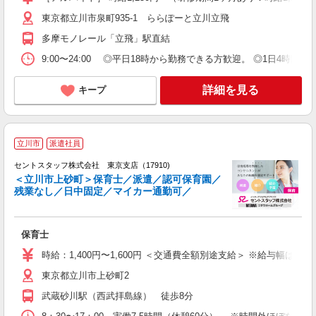
東京都立川市泉町935-1 ららぽーと立川立飛
多摩モノレール「立飛」駅直結
9:00〜24:00 ◎平日18時から勤務できる方歓迎。 ◎1日4時間〜
詳細を見る
キープ
立川市
派遣社員
セントスタッフ株式会社 東京支店（17910)
＜立川市上砂町＞保育士／派遣／認可保育園／
残業なし／日中固定／マイカー通勤可／
こ
ミ
ニ
保育士
産
時給：1,400円〜1,600円 ＜交通費全額別途支給＞ ※給与幅は経
東京都立川市上砂町2
武蔵砂川駅（西武拝島線） 徒歩8分