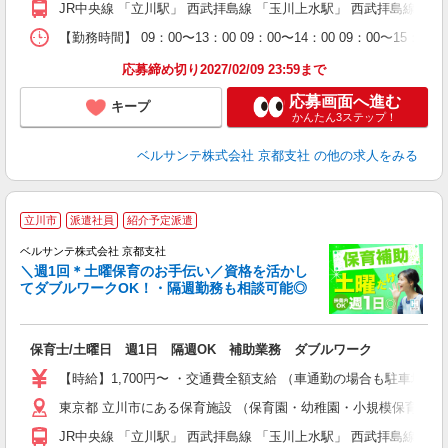
JR中央線 「立川駅」 西武拝島線 「玉川上水駅」 西武拝島線 
研
【勤務時間】 09：00〜13：00 09：00〜14：00 09
応募締め切り2027/02/09 23:59まで
応募画面へ進む
キープ
かんたん3ステップ！
ベルサンテ株式会社 京都支社
の他の求人をみる
立川市
派遣社員
紹介予定派遣
ベルサンテ株式会社 京都支社
メ
＼週1回＊土曜保育のお手伝い／資格を活かし
てダブルワークOK！・隔週勤務も相談可能◎
入
保育士/土曜日 週1日 隔週OK 補助業務 ダブルワーク
活
～
【時給】1,700円〜 ・交通費全額支給 （車通勤の場合も駐車場
あ
東京都 立川市にある保育施設 （保育園・幼稚園・小規模保育園
通
JR中央線 「立川駅」 西武拝島線 「玉川上水駅」 西武拝島線 
研