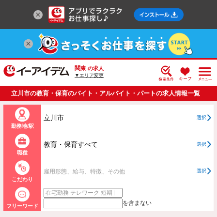
関東
の求人
▼エリア変更
立川市の教育・保育のバイト・アルバイト・パートの求人情報一覧
立川市
選択
勤務地/駅
教育・保育すべて
選択
職種
雇用形態、給与、特徴、その他
選択
こだわり
を含まない
フリーワード