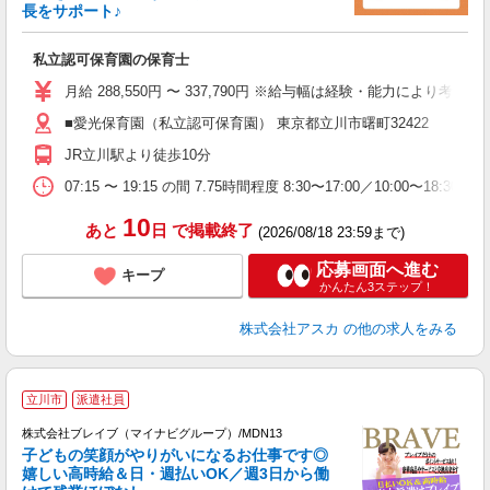
長をサポート♪
面
私立認可保育園の保育士
入
不
月給 288,550円 〜 337,790円 ※給与幅は経験・能力により考慮 
あ
■愛光保育園（私立認可保育園） 東京都立川市曙町32422
業
JR立川駅より徒歩10分
（
07:15 〜 19:15 の間 7.75時間程度 8:30〜17:00／10:
10
あと
日
で掲載終了
(2026/08/18 23:59まで)
応募画面へ進む
キープ
かんたん3ステップ！
株式会社アスカ
の他の求人をみる
立川市
派遣社員
株式会社ブレイブ（マイナビグループ）/MDN13
子どもの笑顔がやりがいになるお仕事です◎
嬉しい高時給＆日・週払いOK／週3日から働
タ