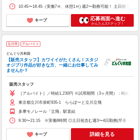
10:45〜18:45（実働7Ｈ、休憩1Ｈ) 週2〜勤務可能！ 土日祝でき
応募画面へ進む
キープ
かんたん3ステップ！
立川市
アルバイト
どんぐり共和国
な
【販売スタッフ】カワイイがたくさん！スタジ
未
オジブリ作品が好きな方、一緒にお仕事してみ
夕
ませんか？
販売スタッフ
［アルバイト］／時給1,230円 ※試用期間（3ヶ月間）：時給1,23
東京都立川市泉町935-1 ららぽーと立川立飛
多摩モノレール「立飛」駅直結
9:30〜21:15 ※実働8時間 ◎土日祝含む週3〜4日勤務(早番
詳細を見る
キープ