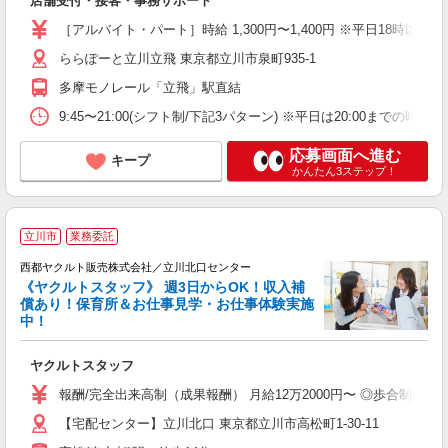
店舗受付・接客・事務サポート
あ
［アルバイト・パート］時給 1,300円〜1,400円 ※平日18時
ららぽーと立川立飛 東京都立川市泉町935-1
多摩モノレール「立飛」駅直結
9:45〜21:00(シフト制/下記3パターン) ※平日は20:00までの
応募画面へ進む
キープ
かんたん3ステップ！
立川市
業務委託
西都ヤクルト販売株式会社／立川北口センター
《ヤクルトスタッフ》 週3日からOK！収入補
償あり！保育所＆お仕事見学・お仕事体験実施
中！
み
ヤクルトスタッフ
未
ア
報酬/完全出来高制（成果報酬） 月給12万2000円〜 ◎歩合制だ
業
【宅配センター】立川北口 東京都立川市高松町1-30-11