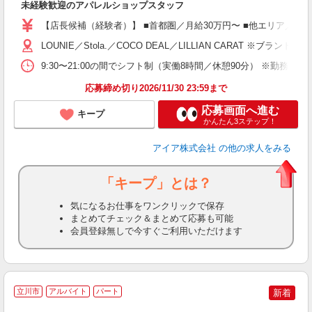
未経験歓迎のアパレルショップスタッフ
迎
【店長候補（経験者）】 ■首都圏／月給30万円〜 ■他エリア／月給25万
型
LOUNIE／Stola.／COCO DEAL／LILLIAN 
9:30〜21:00の間でシフト制（実働8時間／休憩90分） ※勤務時
り
応募締め切り2026/11/30 23:59まで
応募画面へ進む
キープ
かんたん3ステップ！
アイア株式会社
の他の求人をみる
「キープ」とは？
気になるお仕事をワンクリックで保存
まとめてチェック＆まとめて応募も可能
会員登録無しで今すぐご利用いただけます
ペ
立川市
アルバイト
パート
新着