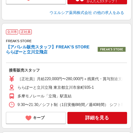
かんたん3ステップ！
ウエルシア薬局株式会社
の他の求人をみる
立川市
正社員
イ
FREAK’S STORE
【アパレル販売スタッフ】FREAK’S STORE
ららぽーと立川立飛店
を
接客販売スタッフ
経
型
［正社員］月給220,000円〜280,000円＋残業代・賞与別途支
ららぽーと立川立飛 東京都立川市泉町935-1
多摩モノレール「立飛」駅直結
9:30〜21:30／シフト制（1日実働8時間／週40時間） シフ
詳細を見る
キープ