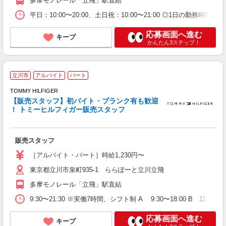
多摩モノレール「立飛」駅直結
平日：10:00〜20:00、土日祝：10:00〜21:00 ◎1日の勤務時
応募画面へ進む
キープ
かんたん3ステップ！
立川市
アルバイト
パート
TOMMY HILFIGER
【販売スタッフ】初バイト・ブランク有も歓迎
！ トミーヒルフィガー販売スタッフ
お
未
カ
販売スタッフ
［アルバイト・パート］時給1,230円〜
東京都立川市泉町935-1 ららぽーと立川立飛
多摩モノレール「立飛」駅直結
9:30〜21:30 ※実働7時間、シフト制 A 9:30〜18:00 B 11:45〜20:
応募画面へ進む
キープ