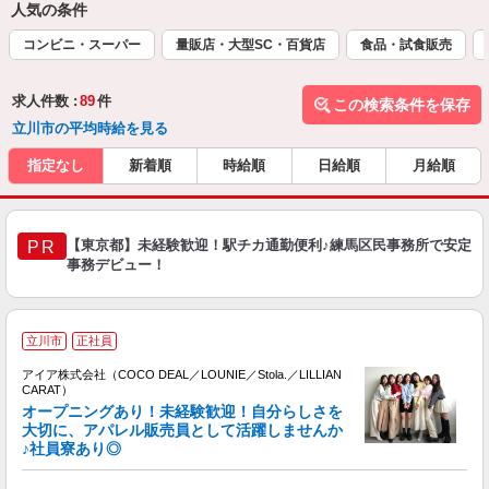
人気の条件
コンビニ・スーパー
量販店・大型SC・百貨店
食品・試食販売
求人件数 :
89
件
この検索条件を保存
立川市の平均時給を見る
指定なし
新着順
時給順
日給順
月給順
【東京都】未経験歓迎！駅チカ通勤便利♪練馬区民事務所で安定
PR
事務デビュー！
立川市
正社員
アイア株式会社（COCO DEAL／LOUNIE／Stola.／LILLIAN
CARAT）
オープニングあり！未経験歓迎！自分らしさを
大切に、アパレル販売員として活躍しませんか
♪社員寮あり◎
と
入