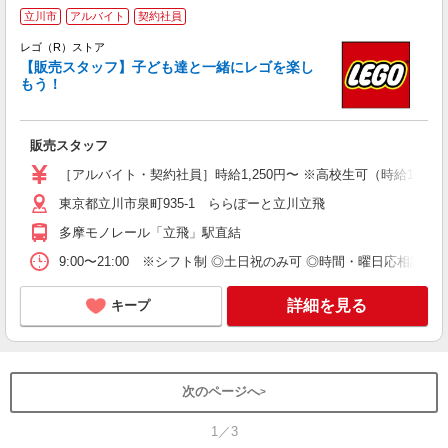
立川市
アルバイト
契約社員
レゴ（R）ストア
【販売スタッフ】子ども達と一緒にレゴを楽し
もう！
も
販売スタッフ
未
務
［アルバイト・契約社員］時給1,250円〜 ※高校生可（時給1,230
務
東京都立川市泉町935-1 ららぽーと立川立飛
通
多摩モノレール「立飛」駅直結
9:00〜21:00 ※シフト制 ◎土日祝のみ可 ◎時間・曜日応相談 
詳細を見る
キープ
次のページへ
1／3