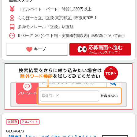
販売スタッフ
［アルバイト・パート］時給1,230円以上
ららぽーと立川立飛 東京都立川市泉町935-1
多摩モノレール「立飛」駅直結
9:00〜21:30 (シフト制・実働8時間以内) ※希望について面接時
応募画面へ進む
キープ
かんたん3ステップ！
立川市
アルバイト
短
GEORGE’S
間