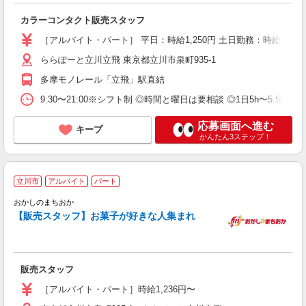
カラーコンタクト販売スタッフ
［アルバイト・パート］ 平日：時給1,250円 土日勤務：時給1,300
ららぽーと立川立飛 東京都立川市泉町935-1
多摩モノレール「立飛」駅直結
9:30〜21:00※シフト制 ◎時間と曜日は要相談 ◎1日5h〜5.5h勤務
応募画面へ進む
キープ
かんたん3ステップ！
立川市
アルバイト
パート
フ
おかしのまちおか
間
【販売スタッフ】お菓子が好きな人集まれ
販売スタッフ
［アルバイト・パート］時給1,236円〜