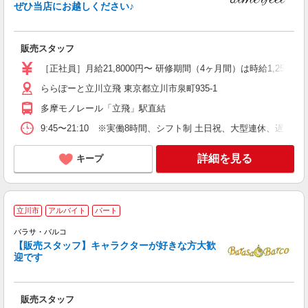
朝
ぜひ当店にお越しください♪
販売スタッフ
［正社員］月給21,8000円〜 研修期間（4ヶ月間）は時給1,250
ららぽーと立川立飛 東京都立川市泉町935-1
多摩モノレール「立飛」駅直結
9:45〜21:10 ※実働8時間、シフト制 土日祝、大型連休、遅番
詳細を見る
キープ
立川市
アルバイト
パート
バラサ・バルコ
由
【販売スタッフ】キャラクターが好きな方大歓
迎です
販売スタッフ