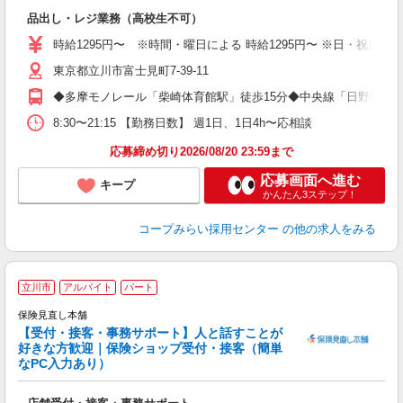
未
品出し・レジ業務（高校生不可）
務
時給1295円〜 ※時間・曜日による 時給1295円〜 ※日・祝日 時
東京都立川市富士見町7-39-11
◆多摩モノレール「柴崎体育館駅」徒歩15分◆中央線「日野駅」
8:30〜21:15 【勤務日数】 週1日、1日4h〜応相談
応募締め切り2026/08/20 23:59まで
応募画面へ進む
キープ
かんたん3ステップ！
コープみらい採用センター
の他の求人をみる
立川市
アルバイト
パート
保険見直し本舗
【受付・接客・事務サポート】人と話すことが
好きな方歓迎｜保険ショップ受付・接客（簡単
未
なPC入力あり）
曜
チ