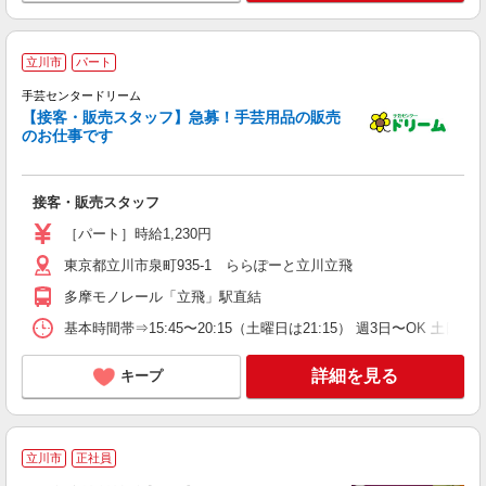
立川市
パート
未
手芸センタードリーム
（
【接客・販売スタッフ】急募！手芸用品の販売
駅
のお仕事です
接客・販売スタッフ
［パート］時給1,230円
東京都立川市泉町935-1 ららぽーと立川立飛
多摩モノレール「立飛」駅直結
基本時間帯⇒15:45〜20:15（土曜日は21:15） 週3日〜OK 土日祝入
詳細を見る
キープ
立川市
正社員