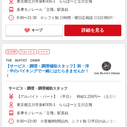
東京都立川市泉町935-1 ららぽーと立川立飛
多摩モノレール「立飛」駅直結
9:00〜21:30 ※シフト制 ◎時間・曜日応相談 ◎1日3時間〜、週
詳細を見る
キープ
立川市
アルバイト
パート
THE BUFFET DINER
未
【サービス・調理・調理補助スタッフ】和・洋
給
・中のバイキングで一緒にはたらきませんか！
選
！
夜
保
サービス・調理・調理補助スタッフ
社
【アルバイト・パート】 （平日） 時給1,226円〜 （土日祝）時給1,
東京都立川市泉町935-1 ららぽーと立川立飛
多摩モノレール「立飛」駅直結
9:00〜23:00 ※実働8時間以内、シフト制 ◎平日のみ／土日祝