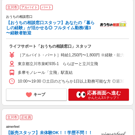
立川市
アルバイト
パート
おうちの相談窓口
【おうちの相談窓口スタッフ】あなたの「暮ら
しの経験」が活かせる◎ フルタイム勤務/週3
〜経験者歓迎
り
ライフサポート「おうちの相談窓口」スタッフ
経
迎
［アルバイト・パート］時給1,250円〜1,800円 ※経験・能力に
ン
東京都立川市泉町935-1 ららぽーと立川立飛
多摩モノレール「立飛」駅直結
10:00〜19:00 ◎土日のどちらか1日以上勤務可能な方 ◎週3日〜勤
応募画面へ進む
キープ
かんたん3ステップ！
立川市
正社員
aimerfeel
未
【販売スタッフ】未体験OK！！学歴不問！！