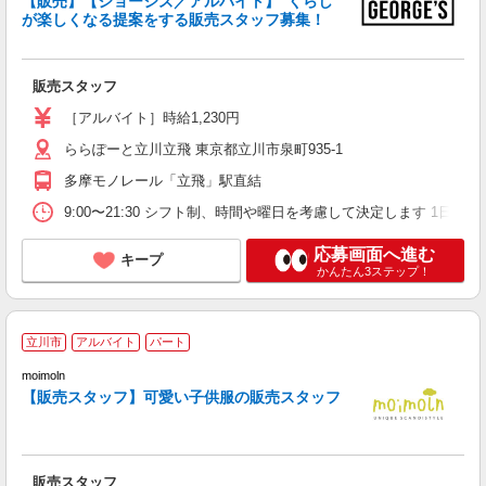
【販売】【ジョージズ／アルバイト】“くらし”
が楽しくなる提案をする販売スタッフ募集！
販売スタッフ
［アルバイト］時給1,230円
ららぽーと立川立飛 東京都立川市泉町935-1
多摩モノレール「立飛」駅直結
9:00〜21:30 シフト制、時間や曜日を考慮して決定します 1日4h
応募画面へ進む
キープ
かんたん3ステップ！
フ
立川市
アルバイト
パート
moimoln
未
【販売スタッフ】可愛い子供服の販売スタッフ
土
の
由
割
販売スタッフ