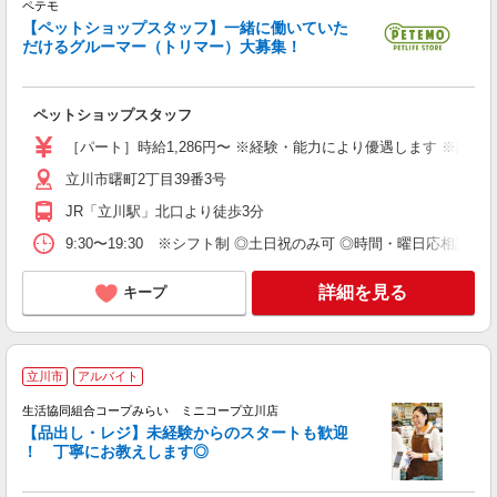
ペテモ
【ペットショップスタッフ】一緒に働いていた
だけるグルーマー（トリマー）大募集！
祝
費
ペットショップスタッフ
［パート］時給1,286円〜 ※経験・能力により優遇します ※試用期
立川市曙町2丁目39番3号
JR「立川駅」北口より徒歩3分
9:30〜19:30 ※シフト制 ◎土日祝のみ可 ◎時間・曜日応相談
詳細を見る
キープ
立川市
アルバイト
生活協同組合コープみらい ミニコープ立川店
【品出し・レジ】未経験からのスタートも歓迎
！ 丁寧にお教えします◎
レ