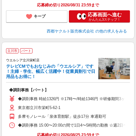
応募締め切り2026/08/31 23:59まで
応募画面へ進む
キープ
かんたん3ステップ！
西都ヤクルト販売株式会社
の他の求人をみる
立川市
パート
ウエルシア立川栄町店
テレビCMでもおなじみの「ウエルシア」です
！主婦・学生、幅広く活躍中！従業員割引で日
用品もお得に！
プ
◆調剤事務【パート】
ボ
内
◆調剤事務 時給1326円 ※17時〜/時給1346円 ※研修期間3ヶ
ク
東京都立川市栄町5-62-1
多摩モノレール「泉体育館駅」徒歩17分 車通勤可
◆調剤事務 15:00〜20:00の間で1日4〜5時間の勤務 ☆週2日
応募締め切り2026/08/25 23:59まで