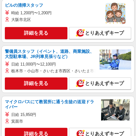
ビルの清掃スタッフ
時給 1,200円〜1,200円
大阪市北区
詳細を見る
とりあえずキープ
警備員スタッフ（イベント、道路、商業施設、
大型駐車場、JR列車見張りなど）
日給 11,000円〜12,100円
栃木市・小山市・さいたま市西区・さいたま市岩槻区・久喜市・蓮田
詳細を見る
とりあえずキープ
マイクロバスにて教習所に通う生徒の送迎ドラ
イバー
日給 15,850円
箕面市
詳細を見る
とりあえずキープ