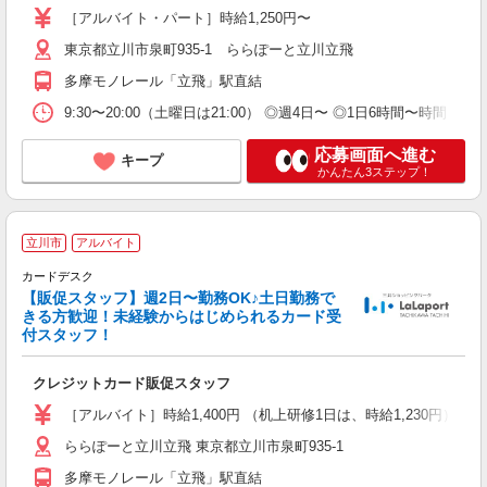
［アルバイト・パート］時給1,250円〜
東京都立川市泉町935-1 ららぽーと立川立飛
多摩モノレール「立飛」駅直結
9:30〜20:00（土曜日は21:00） ◎週4日〜 ◎1日6時間〜時
応募画面へ進む
キープ
かんたん3ステップ！
立川市
アルバイト
週
カードデスク
【販促スタッフ】週2日〜勤務OK♪土日勤務で
きる方歓迎！未経験からはじめられるカード受
付スタッフ！
クレジットカード販促スタッフ
［アルバイト］時給1,400円 （机上研修1日は、時給1,230円）
ららぽーと立川立飛 東京都立川市泉町935-1
多摩モノレール「立飛」駅直結