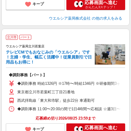
応募画面へ進む
キープ
かんたん3ステップ！
ウエルシア薬局株式会社
の他の求人をみる
立川市
パート
ウエルシア薬局立川若葉店
テレビCMでもおなじみの「ウエルシア」です
！主婦・学生、幅広く活躍中！従業員割引で日
用品もお得に！
プ
◆調剤事務【パート】
ボ
内
◆調剤事務 時給1326円 ※17時〜/時給1346円 ※研修期間3ヶ
ク
東京都立川市若葉町三丁目21番地
西武拝島線「東大和市駅」徒歩22分 車通勤可
◆調剤事務 11:00〜20:00の間で1日4時間〜応相談 ☆週3日〜
応募締め切り2026/08/25 23:59まで
応募画面へ進む
キープ