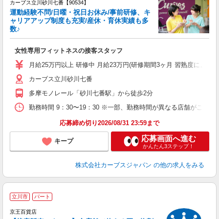
カーブス立川砂川七番【90534】
運動経験不問/日曜・祝日お休み/事前研修、キ
ャリアアップ制度も充実/産休・育休実績も多
数♪
て
女性専用フィットネスの接客スタッフ
ボ
月給25万円以上 研修中 月給23万円(研修期間3ヶ月 習熟度に
カーブス立川砂川七番
多摩モノレール「砂川七番駅」から徒歩2分
勤務時間 9：30〜19：30 ※一部、勤務時間が異なる店舗がございま
応募締め切り2026/08/31 23:59まで
応募画面へ進む
キープ
かんたん3ステップ！
株式会社カーブスジャパン
の他の求人をみる
立川市
パート
京王百貨店