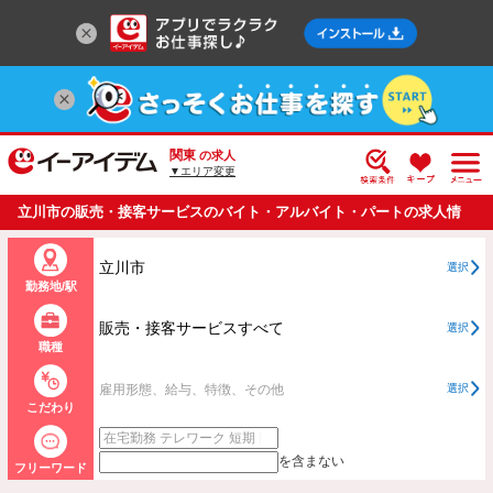
関東
の求人
▼エリア変更
立川市の販売・接客サービスのバイト・アルバイト・パートの求人情
報一覧
立川市
選択
勤務地/駅
販売・接客サービスすべて
選択
職種
雇用形態、給与、特徴、その他
選択
こだわり
を含まない
フリーワード