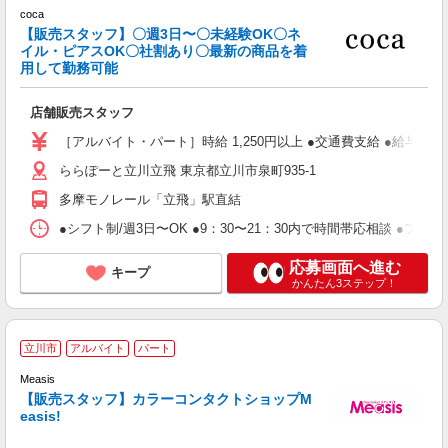
coca
【販売スタッフ】〇週3日〜〇未経験OK〇ネ
イル・ピアスOK〇社割あり〇最新の商品を着
用して勤務可能
環
未
店舗販売スタッフ
昼
業
［アルバイト・パート］時給 1,250円以上 ●交通費支給 ●給与例 週
ららぽーと立川立飛 東京都立川市泉町935-1
多摩モノレール「立飛」駅直結
●シフト制/週3日〜OK ●9：30〜21：30内で時間帯応相談 ●
応募画面へ進む
キープ
かんたん3ステップ！
カ
立川市
アルバイト
パート
フ
Measis
時
【販売スタッフ】カラーコンタクトショップM
easis!