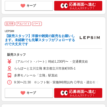
応募画面へ進む
キープ
かんたん3ステップ！
立川市
アルバイト
パート
夫
LEPSIM
ず
【販売スタッフ】洋服や雑貨の販売をお願いし
未
ます。未経験でも先輩スタッフがフォローする
以
ので大丈夫です
販売スタッフ
［アルバイト・パート］時給1,230円〜 ・交通費支給
ららぽーと立川立飛 東京都立川市泉町935-1
多摩モノレール「立飛」駅直結
9:30〜21:30 ※シフト制・実働8時間以内 ◎早出・遅出有 ◎時
応募画面へ進む
キープ
かんたん3ステップ！