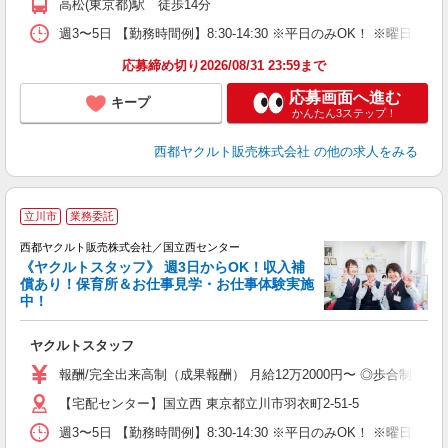
高松(東京都)駅 徒歩14分
週3〜5日 【勤務時間例】8:30-14:30 ※平日のみOK！ ※曜日
応募締め切り2026/08/31 23:59まで
応募画面へ進む
キープ
かんたん3ステップ！
西都ヤクルト販売株式会社
の他の求人をみる
立川市
業務委託
西都ヤクルト販売株式会社／国立西センター
《ヤクルトスタッフ》 週3日からOK！収入補
償あり！保育所＆お仕事見学・お仕事体験実施
中！
み
ヤクルトスタッフ
未
ア
報酬/完全出来高制（成果報酬） 月給12万2000円〜 ◎歩合制だ
業
【宅配センター】国立西 東京都立川市羽衣町2-51-5
週3〜5日 【勤務時間例】8:30-14:30 ※平日のみOK！ ※曜日