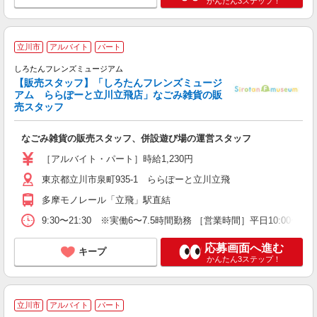
かんたん3ステップ！
立川市
アルバイト
パート
しろたんフレンズミュージアム
【販売スタッフ】「しろたんフレンズミュージ
ぜ
アム ららぽーと立川立飛店」なごみ雑貨の販
未
売スタッフ
カ
なごみ雑貨の販売スタッフ、併設遊び場の運営スタッフ
［アルバイト・パート］時給1,230円
東京都立川市泉町935-1 ららぽーと立川立飛
多摩モノレール「立飛」駅直結
9:30〜21:30 ※実働6〜7.5時間勤務 ［営業時間］平日10:00〜2
応募画面へ進む
キープ
かんたん3ステップ！
立川市
アルバイト
パート