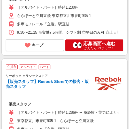
［アルバイト・パート］時給1,230円
ららぽーと立川立飛 東京都立川市泉町935-1
多摩モノレール「立飛」駅直結
9:30〜21:15 ※実働7.5時間、シフト制 ◎平日のみ可 ◎土日祝
応募画面へ進む
キープ
かんたん3ステップ！
立川市
アルバイト
パート
リーボック クラシックストア
【販売スタッフ】Reebok Storeでの接客・販
売スタッフ
ル
未
駅
販売スタッフ
［アルバイト・パート］時給1,286円〜 ※経験・能力により優遇
東京都立川市泉町935-1 ららぽーと立川立飛