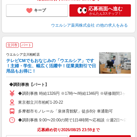
応募画面へ進む
キープ
かんたん3ステップ！
ウエルシア薬局株式会社
の他の求人をみる
立川市
パート
ウエルシア立川柏町店
テレビCMでもおなじみの「ウエルシア」です
！主婦・学生、幅広く活躍中！従業員割引で日
用品もお得に！
プ
◆調剤事務【パート】
ボ
内
◆調剤事務 時給1326円 ※17時〜/時給1346円 ※研修期間3ヶ
ク
東京都立川市柏町1-20-22
多摩都市モノレール「泉体育館駅」徒歩8分 車通勤可
◆調剤事務 9:00〜20:00の間で1日4時間〜応相談 ☆週2日〜
応募締め切り2026/08/25 23:59まで