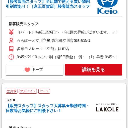
【接客販売スタッフ】全店舗で使える買い物割
引制度あり！［京王百貨店］接客販売スタッフ
未
ー
給
接客販売スタッフ
［パート］時給1,226円〜 ・年1回の昇給がございます。 ※評
ららぽーと立川立飛 東京都立川市泉町935-1
多摩モノレール「立飛」駅直結
9:45〜21:10 シフト制（週5日勤務） 例： （1）早番 9:45〜18:05
詳細を見る
キープ
立川市
アルバイト
パート
夫
LAKOLE
顔
【販売スタッフ】スタッフ大募集★勤務時間・
未
日数等お気軽にご相談下さい！