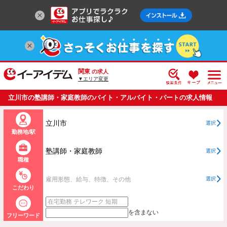
関東
の求人
▼エリア変更
立川市の塾講師・家庭教師のバイト・アルバイト・パートの求人情報
一覧
立川市
選択
勤務地/駅
塾講師・家庭教師
選択
職種
雇用形態、給与、特徴、その他
選択
こだわり
を含まない
フリーワード