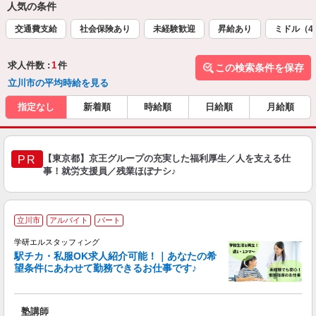
人気の条件
交通費支給
社会保険あり
未経験歓迎
昇給あり
ミドル（4
求人件数 :
1
件
この検索条件を保存
立川市の平均時給を見る
指定なし
新着順
時給順
日給順
月給順
【東京都】京王グループの充実した福利厚生／人を支える仕
PR
事！就労支援員／残業ほぼナシ♪
立川市
アルバイト
パート
学研エルスタッフィング
駅チカ・私服OK求人紹介可能！｜あなたの希
望条件にあわせて勤務できるお仕事です♪
応
塾講師