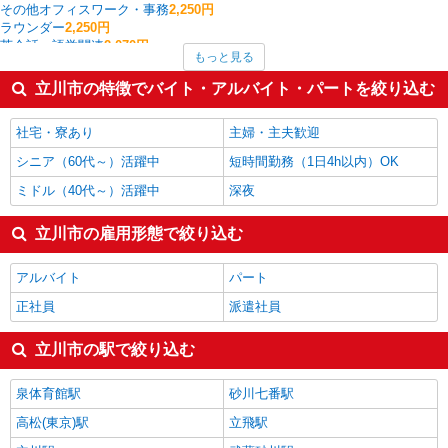
その他オフィスワーク・事務
2,250円
ラウンダー
2,250円
英会話・語学関連
2,070円
もっと見る
個人営業
2,000円
その他軽作業・製造・物流
1,766円
立川市の特徴でバイト・アルバイト・パートを絞り込む
コールセンター
1,700円
家事代行
1,700円
社宅・寮あり
主婦・主夫歓迎
立川市の他の職種の平均時給を見る
シニア（60代～）活躍中
短時間勤務（1日4h以内）OK
ミドル（40代～）活躍中
深夜
立川市の雇用形態で絞り込む
アルバイト
パート
正社員
派遣社員
立川市の駅で絞り込む
泉体育館駅
砂川七番駅
高松(東京)駅
立飛駅