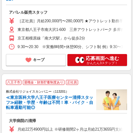
社
アパレル販売スタッフ
［正社員］月給200,000円〜280,000円 ★アウトレット勤務手
東京都八王子市南大沢1-600 三井アウトレットパーク 多摩南大沢
京王相模原線「南大沢駅」から徒歩2分
9:30〜20:30 ※実働8時間+休憩90分、シフト制 例）9:30〜19:00、1
応募画面へ進む
キープ
かんたん3ステップ！
八王子市
退職金・財形貯蓄制度あり
正社員
株式会社リジョイスカンパニー（113201）
≪東京医科大学八王子医療センター清掃スタッ
フ≫経験・学歴・年齢は不問！車・バイク・自
転車通勤可能◎
の
大学病院の清掃
未
躍
月給22万4900円以上 ※研修期間2ヶ月は月給21万3655円支給
通