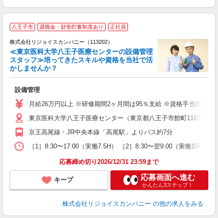
八王子市
退職金・財形貯蓄制度あり
正社員
株式会社リジョイスカンパニー（113202）
≪東京医科大学八王子医療センターの設備管理
スタッフ≫培ってきたスキルや資格を当社で活
かしませんか？
り
設備管理
ミ
あ
月給26万円以上 ※研修期間2ヶ月間は95％支給 ※資格手当別途支
東京医科大学八王子医療センター（東京都八王子市館町1163）
服
京王高尾線・JR中央本線「高尾駅」よりバス約7分
［1］8:30〜17:00（実働7.5H） ［2］8:30〜翌9:00（実働
応募締め切り2026/12/31 23:59まで
応募画面へ進む
キープ
かんたん3ステップ！
株式会社リジョイスカンパニー
の他の求人をみる