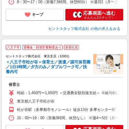
8：30〜17：00（実働7.5時間、休憩60分） ※週3日（月〜土）以
応募画面へ進む
キープ
かんたん3ステップ！
セントスタッフ株式会社
の他の求人をみる
八王子市
退職金・財形貯蓄制度あり
派遣社員
セントスタッフ株式会社 東京支店（12001)
＜八王子市松が谷＞保育士／派遣／認可保育園
／1日3時間／夕方のみ／ダブルワーク可／扶
こ
養内可
ミ
勤
保育士
チ
り
時給：1,450円〜1,650円 ＜交通費全額別途支給＞ ※給与幅は経
東京都八王子市松が谷
松が谷駅（多摩都市モノレール）徒歩13分 多摩センター駅（京王
16：00〜19：00（実働3時間、休憩なし） ※週4〜5日（月〜金）