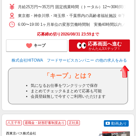
活
月給25万円〜35万円 固定残業時間（トータル）12〜30時間/月 固
K
東京都・神奈川県・埼玉県・千葉県内の高齢者福祉施設 ※下記4
典
6:00〜19:00 1ヶ月単位の変形労働時間制 実働40時間以内／週平均 
応募締め切り2026/08/31 23:59まで
応募画面へ進む
キープ
かんたん3ステップ！
株式会社HITOWA フードサービスカンパニー
の他の求人をみる
「キープ」とは？
気になるお仕事をワンクリックで保存
まとめてチェック＆まとめて応募も可能
会員登録無しで今すぐご利用いただけます
八王子市
退職金・財形貯蓄制度あり
正社員
動画あり
西東京バス株式会社