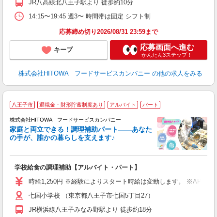
JR八高線北八王子駅より 徒歩約10分
り
煙
14:15〜19:45 週3〜 時間帯は固定 シフト制
食
応募締め切り2026/08/31 23:59まで
応募画面へ進む
キープ
かんたん3ステップ！
株式会社HITOWA フードサービスカンパニー
の他の求人をみる
八王子市
退職金・財形貯蓄制度あり
アルバイト
パート
調
株式会社HITOWA フードサービスカンパニー
家庭と両立できる！調理補助パート――あなた
の手が、誰かの暮らしを支えます♪
し
ン
学校給食の調理補助【アルバイト・パート】
土
と
時給1,250円 ※経験によりスタート時給は変動します。 ※AP
者
七国小学校 （東京都八王子市七国5丁目27）
迎
～
JR横浜線八王子みなみ野駅より 徒歩約18分