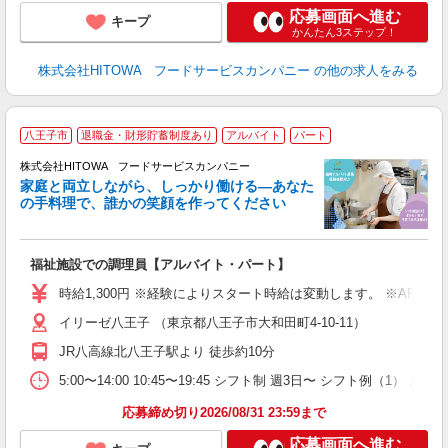
応募画面へ進む
キープ
かんたん3ステップ！
株式会社HITOWA フードサービスカンパニー
の他の求人をみる
八王子市
退職金・財形貯蓄制度あり
アルバイト
パート
ー
株式会社HITOWA フードサービスカンパニー
家庭と両立しながら、しっかり働ける―あなた
の手料理で、誰かの笑顔を作ってください
て
福祉施設での調理員【アルバイト・パート】
朝
面
時給1,300円 ※経験によりスタート時給は変動します。 ※AP
イリーゼ八王子 （東京都八王子市大和田町4-10-11）
フ
ダ
JR八高線北八王子駅より 徒歩約10分
分
5:00〜14:00 10:45〜19:45 シフト制 週3日〜 シフト例（1）
補
応募締め切り2026/08/31 23:59まで
応募画面へ進む