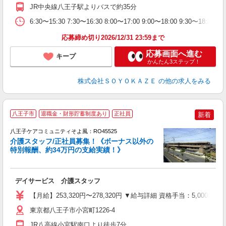
JR中央線八王子駅よりバスで約35分
ル
取
6:30〜15:30 7:30〜16:30 8:00〜17:00 9:00〜18:00 9:30
応募締め切り2026/12/31 23:59まで
応募画面へ進む
キープ
かんたん3ステップ！
株式会社ＳＯＹＯＫＡＺＥ
の他の求人をみる
八王子市
退職金・財形貯蓄制度あり
正社員
新着
八王子ケアコミュニティそよ風：RO45525
介護スタッフ/正社員募集！《ボーナス以外の
特別報酬、約34万円の支給実績！》
す
入
デイサービス 介護スタッフ
中
り
【月給】253,320円〜278,320円 ▼給与詳細 資格手当：5,00
婦
東京都八王子市小宮町1226-4
セ
JR八高線小宮駅南口より徒歩7分