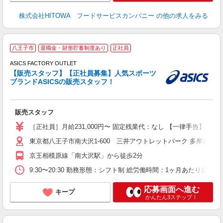
株式会社HITOWA フードサービスカンパニー
の他の求人をみる
八王子市
退職金・財形貯蓄制度あり
正社員
ASICS FACTORY OUTLET
【販売スタッフ】【正社員募集】人気スポーツ
ブランドASICSの販売スタッフ！
も
販売スタッフ
入
自
［正社員］月給231,000円〜 固定残業代：なし 【一律手当】
り
東京都八王子市南大沢1-600 三井アウトレットパーク 多摩南大沢
京王相模原線「南大沢駅」から徒歩2分
9:30〜20:30 勤務形態：シフト制 総労働時間：1ヶ月あたり
応募画面へ進む
キープ
かんたん3ステップ！