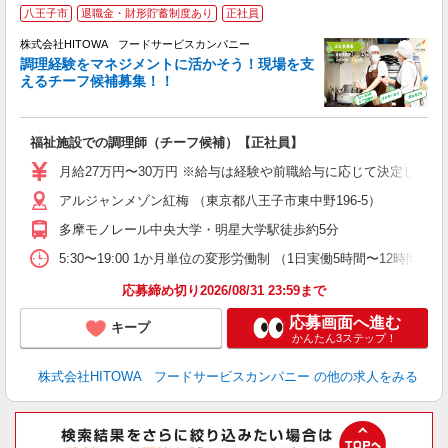
八王子市
退職金・財形貯蓄制度あり
正社員
株式会社HITOWA フードサービスカンパニー
調理経験をマネジメントに活かそう！現場を支
えるチーフ候補募集！！
の
福祉施設での調理師（チーフ候補）【正社員】
朝
e
月給27万円〜30万円 ※給与は経験や前職給与に応じて決定します。
アルジャンメゾン紅梅 （東京都八王子市東中野196-5）
迎
ル
多摩モノレール中央大学・明星大学駅徒歩約5分
り
煙
5:30〜19:00 1か月単位の変形労働制 （1日実働5時間〜12時間） シフト例
食
応募締め切り2026/08/31 23:59まで
応募画面へ進む
キープ
かんたん3ステップ！
株式会社HITOWA フードサービスカンパニー
の他の求人をみる