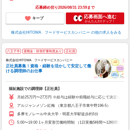
食
応募締め切り2026/08/31 23:59まで
応募画面へ進む
キープ
かんたん3ステップ！
株式会社HITOWA フードサービスカンパニー
の他の求人をみる
八王子市
退職金・財形貯蓄制度あり
正社員
務
株式会社HITOWA フードサービスカンパニー
正社員募集！資格・経験を活かして安定して働
ける調理師のお仕事
食
の
福祉施設での調理師【正社員】
朝
e
月給25万円〜27万円 ※給与は経験や前職給与に応じて決定します。
アルジャンメゾン紅梅 （東京都八王子市東中野196-5）
迎
ル
多摩モノレール中央大学・明星大学駅徒歩約5分
り
煙
5:00〜19:00 1ヶ月変形労働時間制 （1日実働5時間〜12時間） シフト例 月
食