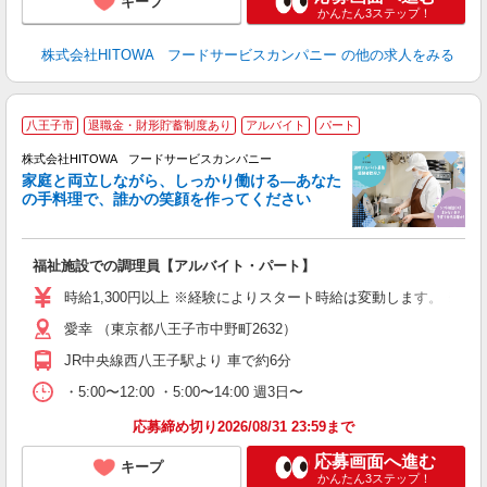
キープ
かんたん3ステップ！
株式会社HITOWA フードサービスカンパニー
の他の求人をみる
八王子市
退職金・財形貯蓄制度あり
アルバイト
パート
ー
株式会社HITOWA フードサービスカンパニー
家庭と両立しながら、しっかり働ける―あなた
の手料理で、誰かの笑顔を作ってください
て
福祉施設での調理員【アルバイト・パート】
朝
面
時給1,300円以上 ※経験によりスタート時給は変動します。 ※
愛幸 （東京都八王子市中野町2632）
フ
ダ
JR中央線西八王子駅より 車で約6分
分
・5:00〜12:00 ・5:00〜14:00 週3日〜
補
応募締め切り2026/08/31 23:59まで
応募画面へ進む
キープ
かんたん3ステップ！