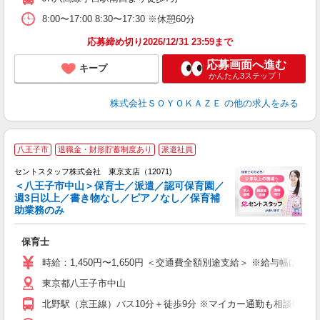
自
（
8:00〜17:00 8:30〜17:30 ※休憩60分
応募締め切り2026/12/31 23:59まで
応募画面へ進む
キープ
かんたん3ステップ！
株式会社ＳＯＹＯＫＡＺＥ
の他の求人をみる
八王子市
退職金・財形貯蓄制度あり
派遣社員
セントスタッフ株式会社 東京支店（12071)
＜八王子市中山＞保育士／派遣／認可保育園／
週3日以上／書き物なし／ピアノなし／保育補
こ
助業務のみ
ミ
日
保育士
り
時給：1,450円〜1,650円 ＜交通費全額別途支給＞ ※給与幅は経
東京都八王子市中山
北野駅（京王線）バス10分＋徒歩9分 ※マイカー通勤も相談OK