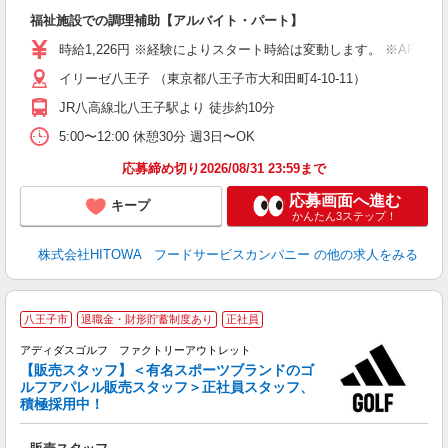
ン
福祉施設での調理補助【アルバイト・パート】
朝
接
時給1,226円 ※経験によりスタート時給は変動します。 ※AP
者
イリーゼ八王子 （東京都八王子市大和田町4-10-11）
リ
ー
JR八高線北八王子駅より 徒歩約10分
煙
5:00〜12:00 休憩30分 週3日〜OK
助
応募締め切り2026/08/31 23:59まで
応募画面へ進む
キープ
かんたん3ステップ！
株式会社HITOWA フードサービスカンパニー
の他の求人をみる
a
八王子市
退職金・財形貯蓄制度あり
正社員
アディダスゴルフ ファクトリーアウトレット
れ
【販売スタッフ】＜有名スポーツブランドのゴ
ルフアパレル販売スタッフ＞正社員スタッフ、
積極採用中！
し
フ