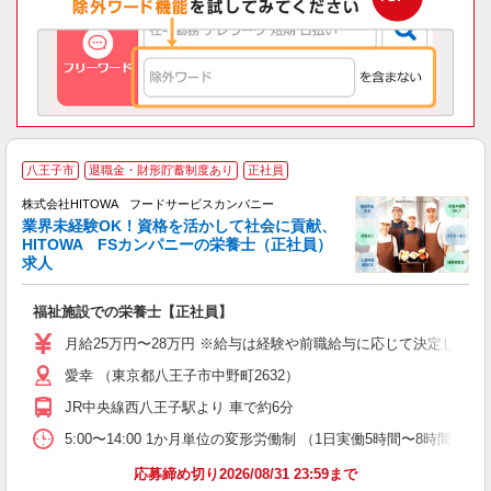
人
八王子市
退職金・財形貯蓄制度あり
正社員
株式会社HITOWA フードサービスカンパニー
業界未経験OK！資格を活かして社会に貢献、
HITOWA FSカンパニーの栄養士（正社員）
に
求人
朝
O
福祉施設での栄養士【正社員】
者
リ
月給25万円〜28万円 ※給与は経験や前職給与に応じて決定します。
ー
愛幸 （東京都八王子市中野町2632）
煙
JR中央線西八王子駅より 車で約6分
助
5:00〜14:00 1か月単位の変形労働制 （1日実働5時間〜8時間）
応募締め切り2026/08/31 23:59まで