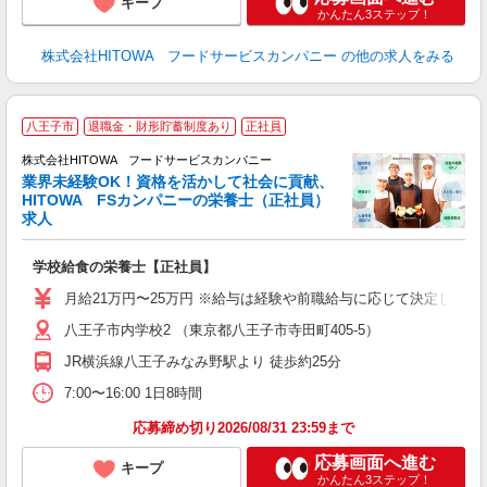
キープ
かんたん3ステップ！
株式会社HITOWA フードサービスカンパニー
の他の求人をみる
サ
八王子市
退職金・財形貯蓄制度あり
正社員
株式会社HITOWA フードサービスカンパニー
業界未経験OK！資格を活かして社会に貢献、
HITOWA FSカンパニーの栄養士（正社員）
関
求人
土
O
学校給食の栄養士【正社員】
新
不
月給21万円〜25万円 ※給与は経験や前職給与に応じて決定します。
中
八王子市内学校2 （東京都八王子市寺田町405-5）
フ
JR横浜線八王子みなみ野駅より 徒歩約25分
実
7:00〜16:00 1日8時間
応募締め切り2026/08/31 23:59まで
応募画面へ進む
キープ
かんたん3ステップ！