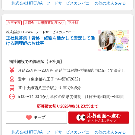
株式会社HITOWA フードサービスカンパニー
の他の求人をみる
八王子市
退職金・財形貯蓄制度あり
正社員
務
株式会社HITOWA フードサービスカンパニー
正社員募集！資格・経験を活かして安定して働
ける調理師のお仕事
食
の
福祉施設での調理師【正社員】
朝
e
月給25万円〜28万円 ※給与は経験や前職給与に応じて決定します。
愛幸 （東京都八王子市中野町2632）
迎
ル
JR中央線西八王子駅より 車で約6分
り
煙
5:00〜14:00 1か月単位の変形労働制 （1日実働5時間〜8時間）
食
応募締め切り2026/08/31 23:59まで
応募画面へ進む
キープ
かんたん3ステップ！
株式会社HITOWA フードサービスカンパニー
の他の求人をみる