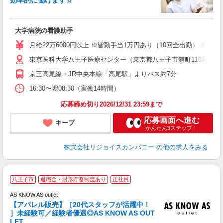
合
大学病院の看護助手
未
ナ
月給22万6000円以上 ※皆勤手当1万円あり（10回全出勤） ※研
O
東京医科大学八王子医療センター（東京都八王子市館町1163）
（
京王高尾線・JR中央本線「高尾駅」よりバス約7分
16:30〜翌08:30（実働14時間）
応募締め切り2026/12/31 23:59まで
応募画面へ進む
キープ
かんたん3ステップ！
株式会社リジョイスカンパニー
の他の求人をみる
八王子市
退職金・財形貯蓄制度あり
正社員
あ
AS KNOW AS outlet
未
【アパレル販売】［20代スタッフが活躍中！
ル
］未経験可／経験者優遇◎AS KNOW AS OUT
LET