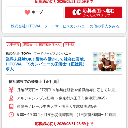
応募締め切り2026/08/31 23:59まで
応募画面へ進む
キープ
かんたん3ステップ！
株式会社HITOWA フードサービスカンパニー
の他の求人をみる
私
八王子市
退職金・財形貯蓄制度あり
正社員
株式会社HITOWA フードサービスカンパニー
業界未経験OK！資格を活かして社会に貢献、
HITOWA FSカンパニーの栄養士（正社員）
う
求人
朝
e
福祉施設での栄養士【正社員】
迎
月給25万円〜27万円 ※給与は経験や前職給与に応じて決定します。
ル
アルジャンメゾン紅梅 （東京都八王子市東中野196-5）
り
煙
多摩モノレール中央大学・明星大学駅徒歩約5分
食
5:00〜19:00 1ヶ月変形労働時間制 （1日実働5時間〜12時間） シフト例 月
応募締め切り2026/08/31 23:59まで