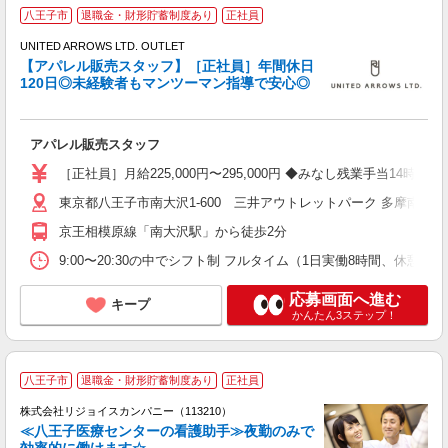
八王子市
退職金・財形貯蓄制度あり
正社員
UNITED ARROWS LTD. OUTLET
【アパレル販売スタッフ】［正社員］年間休日
120日◎未経験者もマンツーマン指導で安心◎
は
アパレル販売スタッフ
未
上
［正社員］月給225,000円〜295,000円 ◆みなし残業手当
退
東京都八王子市南大沢1-600 三井アウトレットパーク 多摩南大沢
京王相模原線「南大沢駅」から徒歩2分
9:00〜20:30の中でシフト制 フルタイム（1日実働8時間、休
応募画面へ進む
キープ
かんたん3ステップ！
正
八王子市
退職金・財形貯蓄制度あり
正社員
の
株式会社リジョイスカンパニー（113210）
≪八王子医療センターの看護助手≫夜勤のみで
効率的に働けます☆