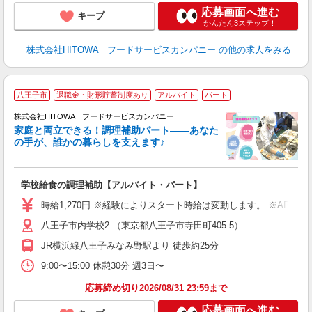
応募画面へ進む
キープ
かんたん3ステップ！
株式会社HITOWA フードサービスカンパニー
の他の求人をみる
八王子市
退職金・財形貯蓄制度あり
アルバイト
パート
調
株式会社HITOWA フードサービスカンパニー
家庭と両立できる！調理補助パート――あなた
の手が、誰かの暮らしを支えます♪
し
ン
学校給食の調理補助【アルバイト・パート】
土
と
時給1,270円 ※経験によりスタート時給は変動します。 ※AP
者
八王子市内学校2 （東京都八王子市寺田町405-5）
迎
～
JR横浜線八王子みなみ野駅より 徒歩約25分
支
9:00〜15:00 休憩30分 週3日〜
育
応募締め切り2026/08/31 23:59まで
応募画面へ進む