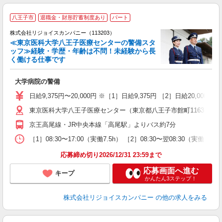
八王子市
退職金・財形貯蓄制度あり
パート
株式会社リジョイスカンパニー（113203）
≪東京医科大学八王子医療センターの警備スタ
ッフ≫経験・学歴・年齢は不問！未経験から長
く働ける仕事です
大学病院の警備
オ
未
日給9,375円〜20,000円 ※［1］日給9,375円 ［2］日給20,0
車
東京医科大学八王子医療センター（東京都八王子市館町1163）
京王高尾線・JR中央本線「高尾駅」よりバス約7分
［1］08:30〜17:00（実働7.5h） ［2］08:30〜翌08:30
応募締め切り2026/12/31 23:59まで
応募画面へ進む
キープ
かんたん3ステップ！
株式会社リジョイスカンパニー
の他の求人をみる