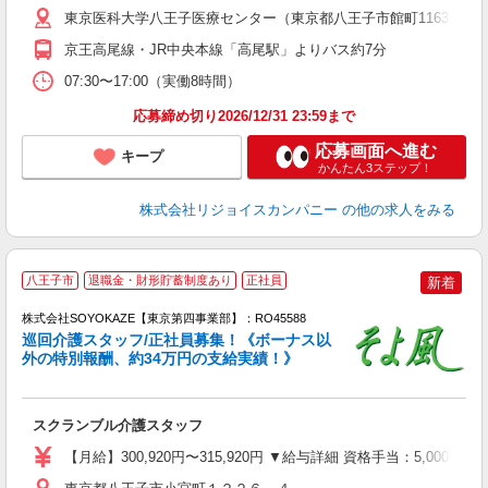
東京医科大学八王子医療センター（東京都八王子市館町1163）
与
京王高尾線・JR中央本線「高尾駅」よりバス約7分
07:30〜17:00（実働8時間）
応募締め切り2026/12/31 23:59まで
応募画面へ進む
キープ
かんたん3ステップ！
株式会社リジョイスカンパニー
の他の求人をみる
八王子市
退職金・財形貯蓄制度あり
正社員
新着
株式会社SOYOKAZE【東京第四事業部】：RO45588
巡回介護スタッフ/正社員募集！《ボーナス以
外の特別報酬、約34万円の支給実績！》
す
入
スクランブル介護スタッフ
中
り
【月給】300,920円〜315,920円 ▼給与詳細 資格手当：5,00
ン