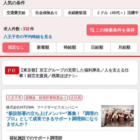
人気の条件
交通費支給
社会保険あり
未経験歓迎
ミドル（40代～）活躍中
求人件数 :
332
件
この検索条件を保存
八王子市の平均時給を見る
指定なし
新着順
時給順
日給順
月給順
【東京都】京王グループの充実した福利厚生／人を支える仕
PR
事！就労支援員／残業ほぼナシ♪
八王子市
退職金・財形貯蓄制度あり
正社員
株式会社HITOWA フードサービスカンパニー
“新設部署の立ち上げメンバー”募集！『調理の
プロ』として成長できるサポート調理師になり
ませんか？
す
福祉施設でのサポート調理師
経