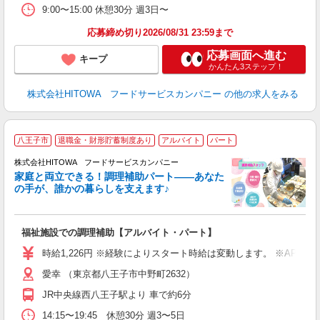
支
9:00〜15:00 休憩30分 週3日〜
育
応募締め切り2026/08/31 23:59まで
応募画面へ進む
キープ
かんたん3ステップ！
株式会社HITOWA フードサービスカンパニー
の他の求人をみる
八王子市
退職金・財形貯蓄制度あり
アルバイト
パート
調
株式会社HITOWA フードサービスカンパニー
家庭と両立できる！調理補助パート――あなた
の手が、誰かの暮らしを支えます♪
し
ン
福祉施設での調理補助【アルバイト・パート】
昼
W
時給1,226円 ※経験によりスタート時給は変動します。 ※AP
愛幸 （東京都八王子市中野町2632）
迎
ル
JR中央線西八王子駅より 車で約6分
り
煙
14:15〜19:45 休憩30分 週3〜5日