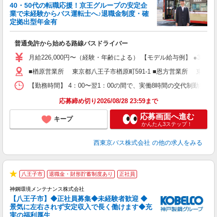
40・50代の転職応援！京王グループの安定企
業で未経験からバス運転士へ♪退職金制度・確
定拠出型年金有
支
普通免許から始める路線バスドライバー
未
エ
月給226,000円〜（経験・年齢による） 【モデル給与例】 ●30
あ
■楢原営業所 東京都八王子市楢原町591-1 ■恩方営業所 東京都
貸
【勤務時間】 4：00〜翌1：00の間で、実働8時間の交代制勤
応募締め切り2026/08/28 23:59まで
応募画面へ進む
キープ
かんたん3ステップ！
西東京バス株式会社
の他の求人をみる
【
八王子市
退職金・財形貯蓄制度あり
正社員
★
神鋼環境メンテナンス株式会社
【八王子市】◆正社員募集◆未経験者歓迎 ◆
景気に左右されず安定収入で長く働けます◆充
実の福利厚生