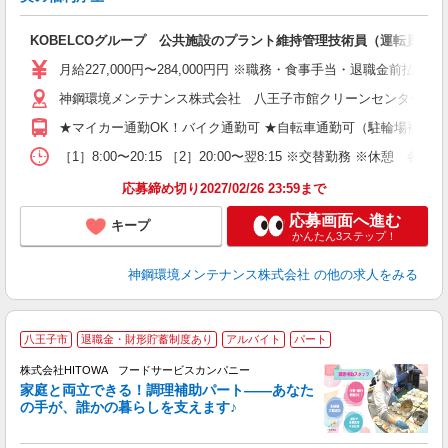
達
KOBELCOグループ 公共施設のプラント維持管理技術員（運転員） 
入
（
月給227,000円〜284,000円円 ※職務・食事手当・退職金
車
神鋼環境メンテナンス株式会社 八王子市館クリーンセンター事業所
職
★マイカー通勤OK！バイク通勤可 ★自転車通勤可（駐輪場補助
［1］8:00〜20:15 ［2］20:00〜翌8:15 ※交替勤務 ※休憩 各120
応募締め切り2027/02/26 23:59まで
応募画面へ進む
キープ
かんたん3ステップ！
神鋼環境メンテナンス株式会社
の他の求人をみる
八王子市
退職金・財形貯蓄制度あり
アルバイト
パート
調
株式会社HITOWA フードサービスカンパニー
家庭と両立できる！調理補助パート――あなた
の手が、誰かの暮らしを支えます♪
し