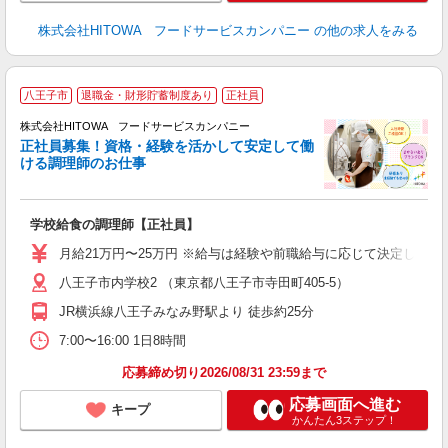
株式会社HITOWA フードサービスカンパニー
の他の求人をみる
八王子市
退職金・財形貯蓄制度あり
正社員
務
株式会社HITOWA フードサービスカンパニー
正社員募集！資格・経験を活かして安定して働
ける調理師のお仕事
食
の
学校給食の調理師【正社員】
土
O
月給21万円〜25万円 ※給与は経験や前職給与に応じて決定します。
新
八王子市内学校2 （東京都八王子市寺田町405-5）
不
中
JR横浜線八王子みなみ野駅より 徒歩約25分
フ
7:00〜16:00 1日8時間
実
応募締め切り2026/08/31 23:59まで
応募画面へ進む
キープ
かんたん3ステップ！