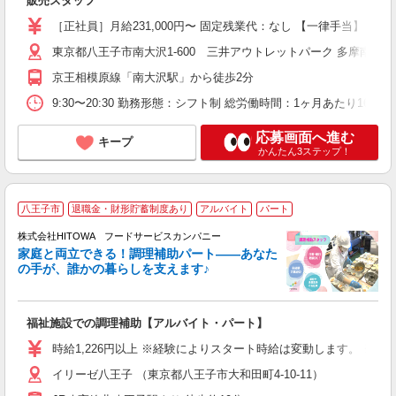
販売スタッフ
入
髪
［正社員］月給231,000円〜 固定残業代：なし 【一律手当】
社
東京都八王子市南大沢1-600 三井アウトレットパーク 多摩南大沢
京王相模原線「南大沢駅」から徒歩2分
9:30〜20:30 勤務形態：シフト制 総労働時間：1ヶ月あたり
応募画面へ進む
キープ
かんたん3ステップ！
八王子市
退職金・財形貯蓄制度あり
アルバイト
パート
調
株式会社HITOWA フードサービスカンパニー
家庭と両立できる！調理補助パート――あなた
の手が、誰かの暮らしを支えます♪
し
ン
福祉施設での調理補助【アルバイト・パート】
昼
W
時給1,226円以上 ※経験によりスタート時給は変動します。 ※
イリーゼ八王子 （東京都八王子市大和田町4-10-11）
迎
ル