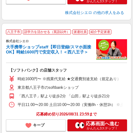
かんたん3ステップ！
株式会社シエロ
の他の求人をみる
★
八王子市
語学力を活かせる（英語以外）
派遣社員
紹介予定派遣
♪
株式会社シエロ
大手携帯ショップstaff【即日登録/スマホ面接
OK】時給1600円で安定収入！＜西八王子＞
務
即
【ソフトバンク】の店舗スタッフ
躍
ー
時給1600円〜 ※残業代支給 ★交通費別途支給（規定あり） ゜+゜
自
東京都八王子市のsoftbankショップ
ン
「西八王子」駅より徒歩2分 「山田」駅より徒歩21分
平日11:00〜20:00 土日10:00〜20:00（実働8h・休憩1h） ※土
応募締め切り2026/08/31 23:59まで
応募画面へ進む
キープ
かんたん3ステップ！