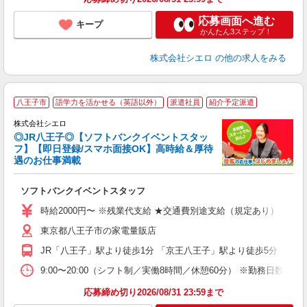
応募画面へ進む
キープ
かんたん3ステップ！
株式会社シエロ
の他の求人をみる
八王子市
語学力を活かせる（英語以外）
派遣社員
紹介予定派遣
ん
株式会社シエロ
◎JR八王子◎【ソフトバンクイベントスタッ
フ】【即日登録/スマホ面接OK】高時給＆厚待
遇のお仕事満載
製
ソフトバンクイベントスタッフ
即
時給2000円〜 ※残業代支給 ★交通費別途支給（規定あり） ゜+゜
あ
東京都八王子市の家電量販店
ィ
JR「八王子」駅より徒歩1分 「京王八王子」駅より徒歩5分
9:00〜20:00（シフト制／実働8時間／休憩60分） ※勤務日数:週4日
応募締め切り2026/08/31 23:59まで