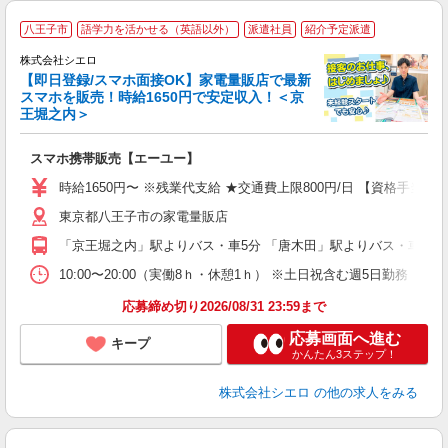
★
八王子市
語学力を活かせる（英語以外）
派遣社員
紹介予定派遣
♪
株式会社シエロ
【即日登録/スマホ面接OK】家電量販店で最新
スマホを販売！時給1650円で安定収入！＜京
王堀之内＞
事
即
スマホ携帯販売【エーユー】
躍
ー
時給1650円〜 ※残業代支給 ★交通費上限800円/日 【資格手当
自
東京都八王子市の家電量販店
ど
「京王堀之内」駅よりバス・車5分 「唐木田」駅よりバス・車5分
10:00〜20:00（実働8ｈ・休憩1ｈ） ※土日祝含む週5日勤務
応募締め切り2026/08/31 23:59まで
応募画面へ進む
キープ
かんたん3ステップ！
株式会社シエロ
の他の求人をみる
★