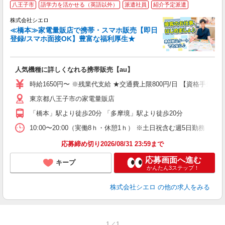
八王子市
語学力を活かせる（英語以外）
派遣社員
紹介予定派遣
♪
株式会社シエロ
≪橋本≫家電量販店で携帯・スマホ販売【即日
登録/スマホ面接OK】豊富な福利厚生★
い
即
人気機種に詳しくなれる携帯販売【au】
躍
ー
時給1650円〜 ※残業代支給 ★交通費上限800円/日 【資格手当
自
東京都八王子市の家電量販店
ど
「橋本」駅より徒歩20分 「多摩境」駅より徒歩20分
10:00〜20:00（実働8ｈ・休憩1ｈ） ※土日祝含む週5日勤務
応募締め切り2026/08/31 23:59まで
応募画面へ進む
キープ
かんたん3ステップ！
株式会社シエロ
の他の求人をみる
1／1