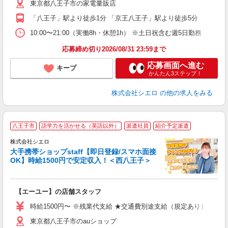
東京都八王子市の家電量販店
自
「八王子」駅より徒歩1分 「京王八王子」駅より徒歩5分
ど
10:00〜21:00（実働8h・休憩1h） ※土日祝含む週5日勤務
応募締め切り2026/08/31 23:59まで
応募画面へ進む
キープ
かんたん3ステップ！
株式会社シエロ
の他の求人をみる
★
八王子市
語学力を活かせる（英語以外）
派遣社員
紹介予定派遣
♪
株式会社シエロ
大手携帯ショップstaff【即日登録/スマホ面接
OK】時給1500円で安定収入！＜西八王子＞
務
即
【エーユー】の店舗スタッフ
躍
ー
時給1500円〜 ※残業代支給 ★交通費別途支給（規定あり） ゜+゜
自
東京都八王子市のauショップ