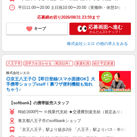
平日11:00〜20:00 土日祝10:00〜20:00（実働8h・休憩1h） ※
応募締め切り2026/08/31 23:59まで
応募画面へ進む
キープ
かんたん3ステップ！
株式会社シエロ
の他の求人をみる
★
八王子市
語学力を活かせる（英語以外）
派遣社員
紹介予定派遣
♪
株式会社シエロ
◎京王八王子◎【即日登録/スマホ面接OK】大
手携帯ショップstaff！裏ワザ便利機能も知れ
ちゃう♪
理
【softbank】の携帯販売スタッフ
即
躍
時給1600円〜 ※残業代支給 ★交通費別途支給（規定あり） ゜+゜
ー
東京都八王子市のsoftbankショップ
自
「京王八王子」駅より徒歩2分 「八王子」駅よりバス・車4分
ン