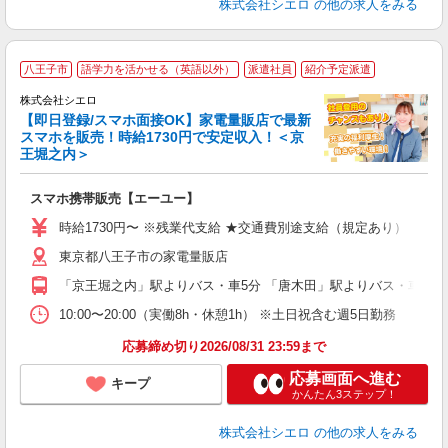
株式会社シエロ
の他の求人をみる
★
八王子市
語学力を活かせる（英語以外）
派遣社員
紹介予定派遣
♪
株式会社シエロ
【即日登録/スマホ面接OK】家電量販店で最新
スマホを販売！時給1730円で安定収入！＜京
王堀之内＞
事
即
スマホ携帯販売【エーユー】
躍
ー
時給1730円〜 ※残業代支給 ★交通費別途支給（規定あり） ゜+゜
自
東京都八王子市の家電量販店
ど
「京王堀之内」駅よりバス・車5分 「唐木田」駅よりバス・車5分
10:00〜20:00（実働8h・休憩1h） ※土日祝含む週5日勤務
応募締め切り2026/08/31 23:59まで
応募画面へ進む
キープ
かんたん3ステップ！
株式会社シエロ
の他の求人をみる