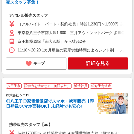
売スタッフ募集！
未
ラ
アパレル販売スタッフ
0
［アルバイト・パート・契約社員］時給1,230円〜1,500円 ※経
社
東京都八王子市南大沢1-600 三井アウトレットパーク 多摩南大沢
京王相模原線「南大沢駅」から徒歩2分
11:10〜20:20 1カ月単位の変形労働時間によるシフト制 ・
詳細を見る
キープ
★
八王子市
語学力を活かせる（英語以外）
派遣社員
紹介予定派遣
♪
株式会社シエロ
◎八王子◎家電量販店でスマホ・携帯販売【即
日登録/スマホ面接OK】未経験でも安心♪
理
携帯販売スタッフ【au】
即
躍
時給1730円〜 ※残業代支給 ★交通費別途支給（規定あり） ゜+゜