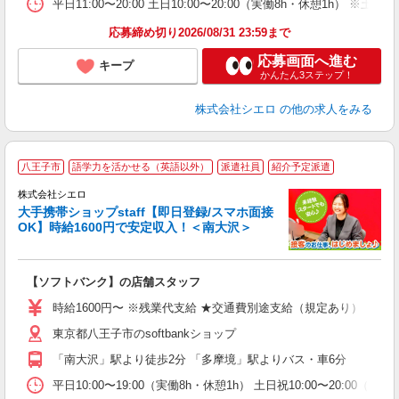
平日11:00〜20:00 土日10:00〜20:00（実働8h・休憩1h） ※土
応募締め切り2026/08/31 23:59まで
応募画面へ進む
キープ
かんたん3ステップ！
株式会社シエロ
の他の求人をみる
★
八王子市
語学力を活かせる（英語以外）
派遣社員
紹介予定派遣
♪
株式会社シエロ
大手携帯ショップstaff【即日登録/スマホ面接
OK】時給1600円で安定収入！＜南大沢＞
務
即
【ソフトバンク】の店舗スタッフ
躍
ー
時給1600円〜 ※残業代支給 ★交通費別途支給（規定あり） ゜+゜
自
東京都八王子市のsoftbankショップ
ン
「南大沢」駅より徒歩2分 「多摩境」駅よりバス・車6分
平日10:00〜19:00（実働8h・休憩1h） 土日祝10:00〜20:00（