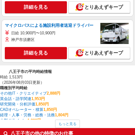
詳細を見る
とりあえずキープ
マイクロバスによる施設利用者送迎ドライバー
日給 10,900円〜10,900円
神戸市須磨区
詳細を見る
とりあえずキープ
八王子市の平均時給情報
時給 1,513円
（2026年08月03日更新）
職種別平均時給
その他IT・クリエイティブ
2,888円
英会話・語学関連
1,953円
研究開発・分析評価
1,850円
CADオペレーター・積算
1,850円
経理・人事・労務・総務・法務
1,804円
大型ドライバー
1,800円
もっと見る
家事代行
1,700円
看護師・保健師・看護助手・助産師
1,651円
八王子市の他の特徴のお仕事