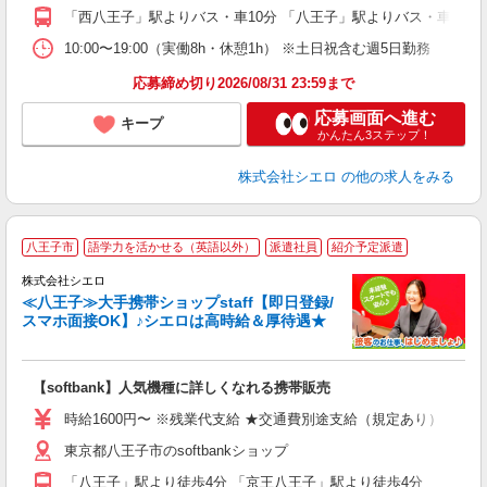
ど
「西八王子」駅よりバス・車10分 「八王子」駅よりバス・車20分
10:00〜19:00（実働8h・休憩1h） ※土日祝含む週5日勤務
応募締め切り2026/08/31 23:59まで
応募画面へ進む
キープ
かんたん3ステップ！
株式会社シエロ
の他の求人をみる
★
八王子市
語学力を活かせる（英語以外）
派遣社員
紹介予定派遣
♪
株式会社シエロ
≪八王子≫大手携帯ショップstaff【即日登録/
スマホ面接OK】♪シエロは高時給＆厚待遇★
い
即
【softbank】人気機種に詳しくなれる携帯販売
躍
ー
時給1600円〜 ※残業代支給 ★交通費別途支給（規定あり） ゜+゜
自
東京都八王子市のsoftbankショップ
ン
「八王子」駅より徒歩4分 「京王八王子」駅より徒歩4分