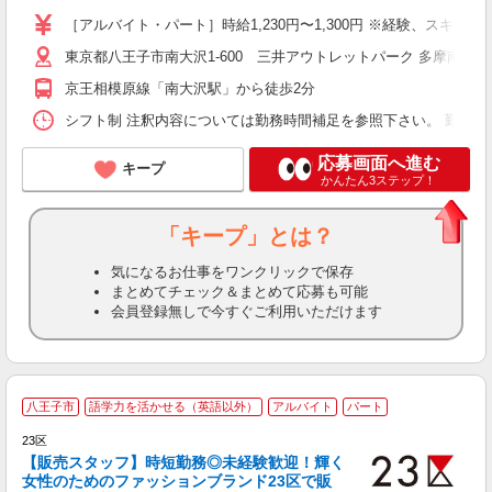
る
［アルバイト・パート］時給1,230円〜1,300円 ※経験、スキル
費
東京都八王子市南大沢1-600 三井アウトレットパーク 多摩南大沢
京王相模原線「南大沢駅」から徒歩2分
シフト制 注釈内容については勤務時間補足を参照下さい。 勤務時間 [1] 09
応募画面へ進む
キープ
かんたん3ステップ！
「キープ」とは？
気になるお仕事をワンクリックで保存
まとめてチェック＆まとめて応募も可能
会員登録無しで今すぐご利用いただけます
八王子市
語学力を活かせる（英語以外）
アルバイト
パート
を
23区
【販売スタッフ】時短勤務◎未経験歓迎！輝く
女性のためのファッションブランド23区で販