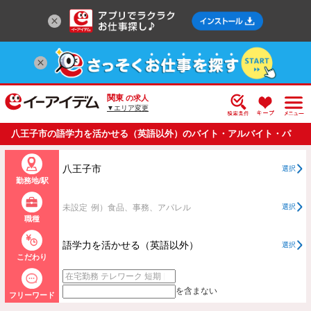
関東
の求人
▼エリア変更
八王子市の語学力を活かせる（英語以外）のバイト・アルバイト・パ
ートの求人情報一覧
八王子市
選択
勤務地/駅
未設定
例）食品、事務、アパレル
選択
職種
語学力を活かせる（英語以外）
選択
こだわり
を含まない
フリーワード