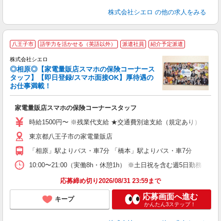
株式会社シエロ
の他の求人をみる
八王子市
語学力を活かせる（英語以外）
派遣社員
紹介予定派遣
ス
株式会社シエロ
◎相原◎【家電量販店スマホの保険コーナース
タッフ】【即日登録/スマホ面接OK】厚待遇の
お仕事満載！
機
家電量販店スマホの保険コーナースタッフ
即
時給1500円〜 ※残業代支給 ★交通費別途支給（規定あり） ゜+゜
あ
東京都八王子市の家電量販店
ィ
「相原」駅よりバス・車7分 「橋本」駅よりバス・車7分
10:00〜21:00（実働8h・休憩1h） ※土日祝を含む週5日勤務
応募締め切り2026/08/31 23:59まで
応募画面へ進む
キープ
かんたん3ステップ！