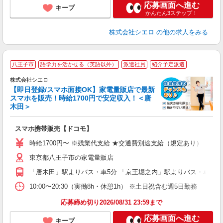
応募画面へ進む
キープ
かんたん3ステップ！
株式会社シエロ
の他の求人をみる
★
八王子市
語学力を活かせる（英語以外）
派遣社員
紹介予定派遣
♪
株式会社シエロ
【即日登録/スマホ面接OK】家電量販店で最新
スマホを販売！時給1700円で安定収入！＜唐
木田＞
事
即
スマホ携帯販売【ドコモ】
躍
ー
時給1700円〜 ※残業代支給 ★交通費別途支給（規定あり） ゜+゜
自
東京都八王子市の家電量販店
ど
「唐木田」駅よりバス・車5分 「京王堀之内」駅よりバス・車5分
10:00〜20:30（実働8h・休憩1h） ※土日祝含む週5日勤務
応募締め切り2026/08/31 23:59まで
応募画面へ進む
キープ