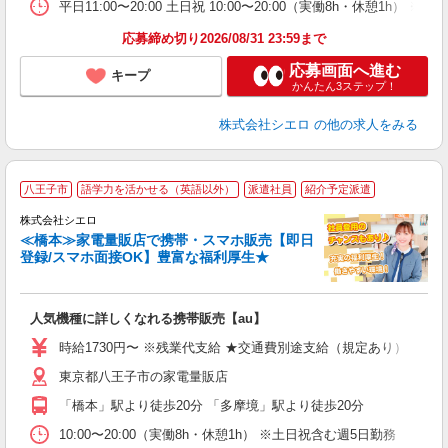
平日11:00〜20:00 土日祝 10:00〜20:00（実働8h・休憩1h） 
応募締め切り2026/08/31 23:59まで
応募画面へ進む
キープ
かんたん3ステップ！
株式会社シエロ
の他の求人をみる
★
八王子市
語学力を活かせる（英語以外）
派遣社員
紹介予定派遣
♪
株式会社シエロ
≪橋本≫家電量販店で携帯・スマホ販売【即日
登録/スマホ面接OK】豊富な福利厚生★
い
即
人気機種に詳しくなれる携帯販売【au】
躍
ー
時給1730円〜 ※残業代支給 ★交通費別途支給（規定あり） ゜+゜
自
東京都八王子市の家電量販店
ど
「橋本」駅より徒歩20分 「多摩境」駅より徒歩20分
10:00〜20:00（実働8h・休憩1h） ※土日祝含む週5日勤務