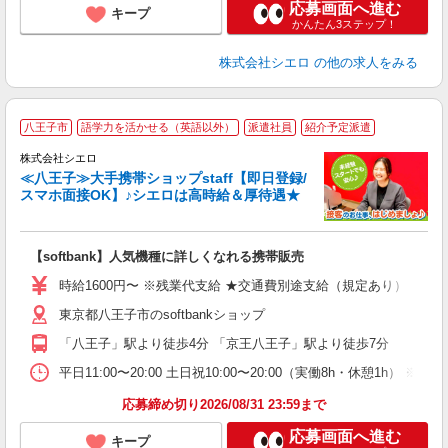
応募画面へ進む
キープ
かんたん3ステップ！
株式会社シエロ
の他の求人をみる
★
八王子市
語学力を活かせる（英語以外）
派遣社員
紹介予定派遣
♪
株式会社シエロ
≪八王子≫大手携帯ショップstaff【即日登録/
スマホ面接OK】♪シエロは高時給＆厚待遇★
い
即
【softbank】人気機種に詳しくなれる携帯販売
躍
ー
時給1600円〜 ※残業代支給 ★交通費別途支給（規定あり） ゜+゜
自
東京都八王子市のsoftbankショップ
ン
「八王子」駅より徒歩4分 「京王八王子」駅より徒歩7分
平日11:00〜20:00 土日祝10:00〜20:00（実働8h・休憩1h） ※
応募締め切り2026/08/31 23:59まで
応募画面へ進む
キープ