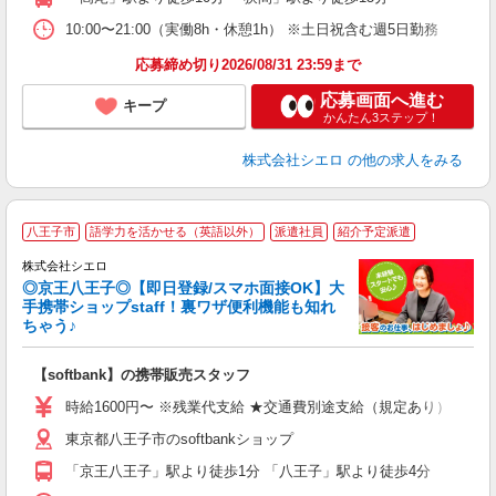
10:00〜21:00（実働8h・休憩1h） ※土日祝含む週5日勤務
応募締め切り2026/08/31 23:59まで
応募画面へ進む
キープ
かんたん3ステップ！
株式会社シエロ
の他の求人をみる
★
八王子市
語学力を活かせる（英語以外）
派遣社員
紹介予定派遣
♪
株式会社シエロ
◎京王八王子◎【即日登録/スマホ面接OK】大
手携帯ショップstaff！裏ワザ便利機能も知れ
ちゃう♪
理
【softbank】の携帯販売スタッフ
即
躍
時給1600円〜 ※残業代支給 ★交通費別途支給（規定あり） ゜+゜
ー
東京都八王子市のsoftbankショップ
自
「京王八王子」駅より徒歩1分 「八王子」駅より徒歩4分
ン