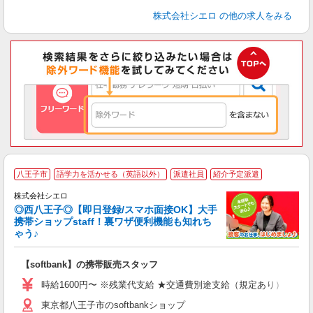
株式会社シエロ
の他の求人をみる
★
八王子市
語学力を活かせる（英語以外）
派遣社員
紹介予定派遣
♪
株式会社シエロ
◎西八王子◎【即日登録/スマホ面接OK】大手
携帯ショップstaff！裏ワザ便利機能も知れち
ゃう♪
理
【softbank】の携帯販売スタッフ
即
躍
時給1600円〜 ※残業代支給 ★交通費別途支給（規定あり） ゜+゜
ー
東京都八王子市のsoftbankショップ
自