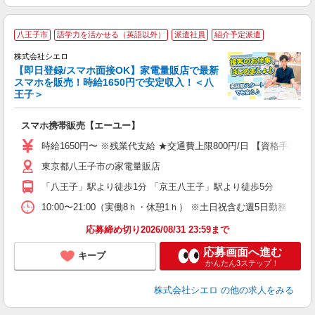
★
八王子市
語学力を活かせる（英語以外）
派遣社員
紹介予定派遣
♪
株式会社シエロ
【即日登録/スマホ面接OK】家電量販店で最新
スマホを販売！時給1650円で安定収入！＜八
王子＞
事
即
スマホ携帯販売【エーユー】
躍
ー
時給1650円〜 ※残業代支給 ★交通費上限800円/日 【資格手当
自
東京都八王子市の家電量販店
ど
「八王子」駅より徒歩1分 「京王八王子」駅より徒歩5分
10:00〜21:00（実働8ｈ・休憩1ｈ） ※土日祝含む週5日勤務
応募締め切り2026/08/31 23:59まで
応募画面へ進む
キープ
かんたん3ステップ！
株式会社シエロ
の他の求人をみる