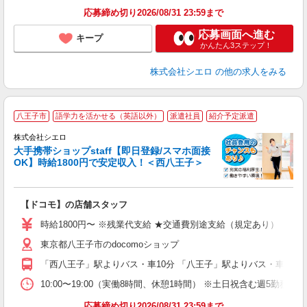
応募締め切り2026/08/31 23:59まで
応募画面へ進む
キープ
かんたん3ステップ！
株式会社シエロ
の他の求人をみる
★
八王子市
語学力を活かせる（英語以外）
派遣社員
紹介予定派遣
♪
株式会社シエロ
大手携帯ショップstaff【即日登録/スマホ面接
OK】時給1800円で安定収入！＜西八王子＞
務
即
【ドコモ】の店舗スタッフ
躍
ー
時給1800円〜 ※残業代支給 ★交通費別途支給（規定あり） ゜+゜
自
東京都八王子市のdocomoショップ
ど
「西八王子」駅よりバス・車10分 「八王子」駅よりバス・車14分
10:00〜19:00（実働8時間、休憩1時間） ※土日祝含む週5勤務
応募締め切り2026/08/31 23:59まで