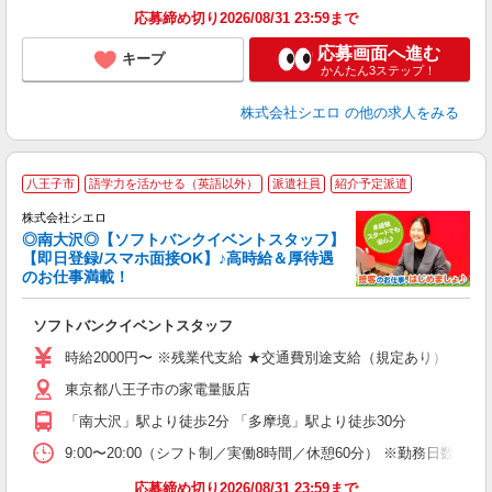
応募締め切り2026/08/31 23:59まで
応募画面へ進む
キープ
かんたん3ステップ！
株式会社シエロ
の他の求人をみる
八王子市
語学力を活かせる（英語以外）
派遣社員
紹介予定派遣
ん
株式会社シエロ
◎南大沢◎【ソフトバンクイベントスタッフ】
【即日登録/スマホ面接OK】♪高時給＆厚待遇
のお仕事満載！
製
ソフトバンクイベントスタッフ
即
時給2000円〜 ※残業代支給 ★交通費別途支給（規定あり） ゜+゜
あ
東京都八王子市の家電量販店
ィ
「南大沢」駅より徒歩2分 「多摩境」駅より徒歩30分
9:00〜20:00（シフト制／実働8時間／休憩60分） ※勤務日数:週4日
応募締め切り2026/08/31 23:59まで