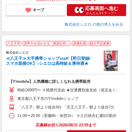
応募画面へ進む
キープ
かんたん3ステップ！
株式会社シエロ
の他の求人をみる
★
八王子市
語学力を活かせる（英語以外）
派遣社員
紹介予定派遣
♪
株式会社シエロ
≪八王子≫大手携帯ショップstaff【即日登録/
スマホ面接OK】♪シエロは高時給＆厚待遇★
い
即
【Y!mobile】人気機種に詳しくなれる携帯販売
躍
ー
時給1600円〜 ※残業代支給 ★交通費別途支給（規定あり） ゜+゜
ピ
東京都八王子市のY!mobileショップ
ど
「八王子」駅より徒歩4分 「京王八王子」駅より徒歩7分
11:00〜20:00（実働8h・休憩1h） ※土日祝含む週5日勤務
応募締め切り2026/08/31 23:59まで