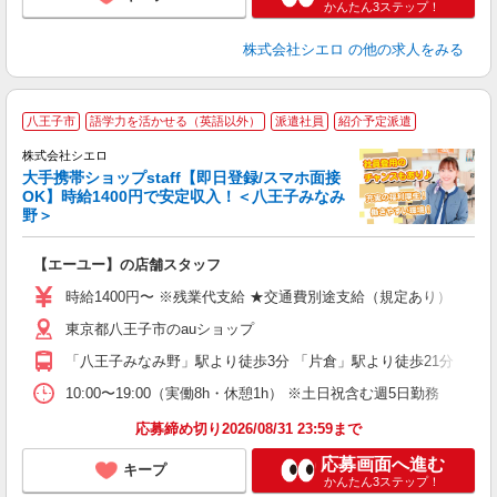
かんたん3ステップ！
株式会社シエロ
の他の求人をみる
★
八王子市
語学力を活かせる（英語以外）
派遣社員
紹介予定派遣
♪
株式会社シエロ
大手携帯ショップstaff【即日登録/スマホ面接
OK】時給1400円で安定収入！＜八王子みなみ
野＞
務
即
【エーユー】の店舗スタッフ
あ
時給1400円〜 ※残業代支給 ★交通費別途支給（規定あり） ゜+゜
K
東京都八王子市のauショップ
貸
「八王子みなみ野」駅より徒歩3分 「片倉」駅より徒歩21分
10:00〜19:00（実働8h・休憩1h） ※土日祝含む週5日勤務
応募締め切り2026/08/31 23:59まで
応募画面へ進む
キープ
かんたん3ステップ！