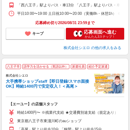
「西八王子」駅よりバス・車13分 「八王子」駅よりバス・車17分
ど
平日10:00〜19:00 土日祝10:00〜20:00（実働8h・休憩1h） ※
応募締め切り2026/08/31 23:59まで
応募画面へ進む
キープ
かんたん3ステップ！
株式会社シエロ
の他の求人をみる
★
八王子市
語学力を活かせる（英語以外）
派遣社員
紹介予定派遣
♪
株式会社シエロ
大手携帯ショップstaff【即日登録/スマホ面接
OK】時給1400円で安定収入！＜高尾＞
務
即
【エーユー】の店舗スタッフ
あ
時給1400円〜 ※残業代支給 ★交通費別途支給（規定あり） ゜+゜
K
東京都八王子市東淺川町のauショップ
貸
「高尾」駅より徒歩10分 「狭間」駅より徒歩15分