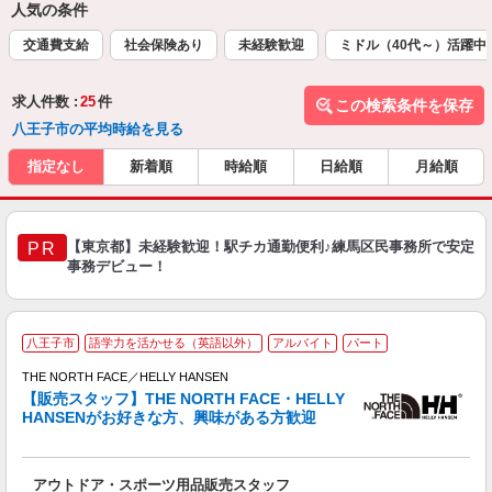
人気の条件
交通費支給
社会保険あり
未経験歓迎
ミドル（40代～）活躍中
求人件数 :
25
件
この検索条件を保存
八王子市の平均時給を見る
指定なし
新着順
時給順
日給順
月給順
【東京都】未経験歓迎！駅チカ通勤便利♪練馬区民事務所で安定
PR
事務デビュー！
八王子市
語学力を活かせる（英語以外）
アルバイト
パート
THE NORTH FACE／HELLY HANSEN
【販売スタッフ】THE NORTH FACE・HELLY
HANSENがお好きな方、興味がある方歓迎
な
アウトドア・スポーツ用品販売スタッフ