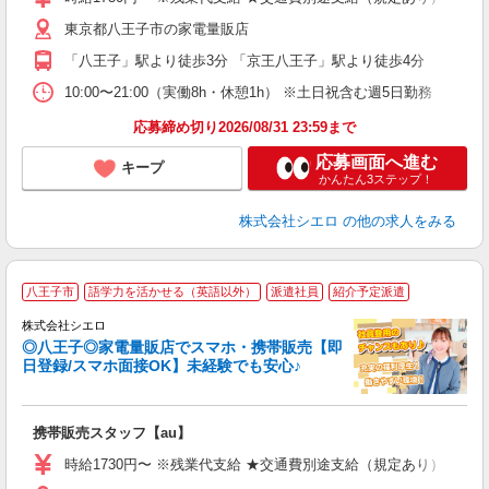
ー
東京都八王子市の家電量販店
自
「八王子」駅より徒歩3分 「京王八王子」駅より徒歩4分
ど
10:00〜21:00（実働8h・休憩1h） ※土日祝含む週5日勤務
応募締め切り2026/08/31 23:59まで
応募画面へ進む
キープ
かんたん3ステップ！
株式会社シエロ
の他の求人をみる
★
八王子市
語学力を活かせる（英語以外）
派遣社員
紹介予定派遣
♪
株式会社シエロ
◎八王子◎家電量販店でスマホ・携帯販売【即
日登録/スマホ面接OK】未経験でも安心♪
理
携帯販売スタッフ【au】
即
躍
時給1730円〜 ※残業代支給 ★交通費別途支給（規定あり） ゜+゜
ー