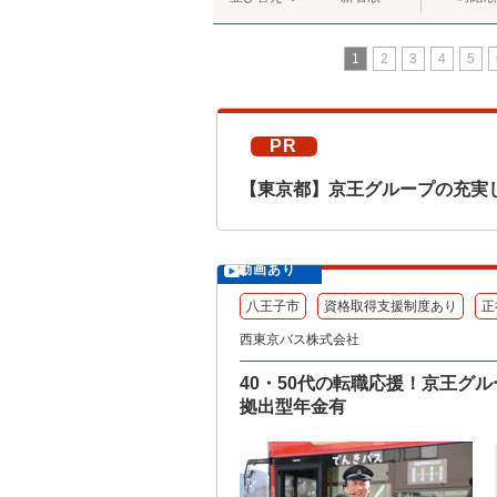
1
2
3
4
5
PR
【東京都】京王グループの充実
動画あり
八王子市
資格取得支援制度あり
正
西東京バス株式会社
40・50代の転職応援！京王グ
拠出型年金有