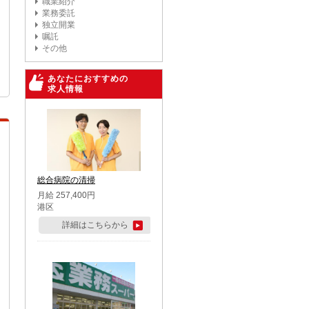
職業紹介
業務委託
独立開業
嘱託
その他
あなたにおすすめの
求人情報
総合病院の清掃
月給 257,400円
港区
詳細はこちらから