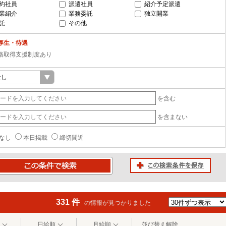
約社員
派遣社員
紹介予定派遣
業紹介
業務委託
独立開業
託
その他
厚生・待遇
格取得支援制度あり
を含む
を含まない
なし
本日掲載
締切間近
この検索条件を保存
条件で検索
331 件
の情報が見つかりました
日給順
月給順
並び替え解除