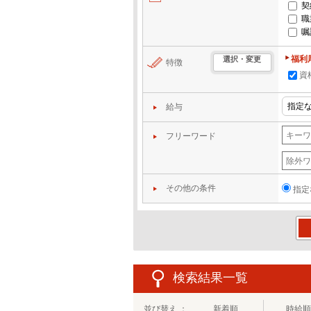
契
職
嘱
福利
選択・変更
特徴
資
給与
フリーワード
その他の条件
指定
この
検索結果一覧
並び替え ：
新着順
時給順