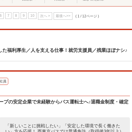
6
7
8
9
10
次へ >
最後へ>>
( 1 / 12ページ )
した福利厚生／人を支える仕事！就労支援員／残業ほぼナシ♪
社員
ループの安定企業で未経験からバス運転士へ♪退職金制度・確定
「新しいことに挑戦したい」「安定した環境で長く働きた
い」方を応援！ 西東京バスでは普通免許（取得後3年以上）