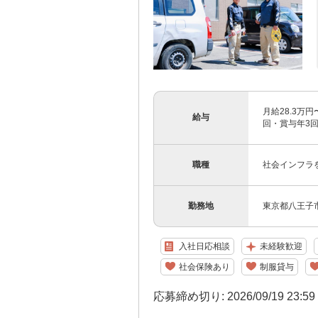
月給28.3万円
給与
回・賞与年3
職種
社会インフラ
勤務地
東京都八王子市
入社日応相談
未経験歓迎
社会保険あり
制服貸与
応募締め切り: 2026/09/19 23:5