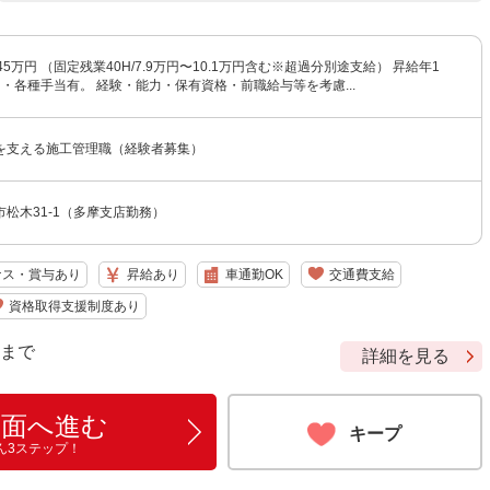
5万円 （固定残業40H/7.9万円〜10.1万円含む※超過分別途支給） 昇給年1
・各種手当有。 経験・能力・保有資格・前職給与等を考慮...
を支える施工管理職（経験者募集）
松木31-1（多摩支店勤務）
ナス・賞与あり
昇給あり
車通勤OK
交通費支給
資格取得支援制度あり
9 まで
詳細を見る
画面へ進む
キープ
ん3ステップ！