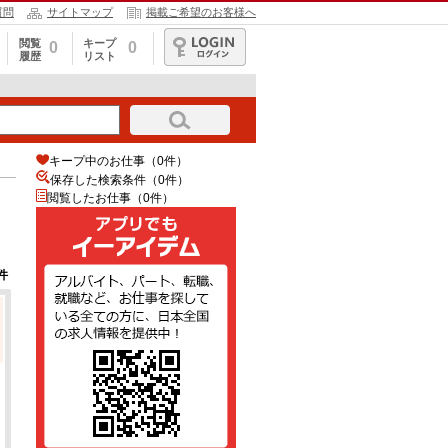
質問
サイトマップ
掲載ご希望のお客様へ
閲覧
キープ
0
0
履歴
リスト
ログイン
キープ中のお仕事（0件）
保存した検索条件（
0
件）
閲覧したお仕事（0件）
件