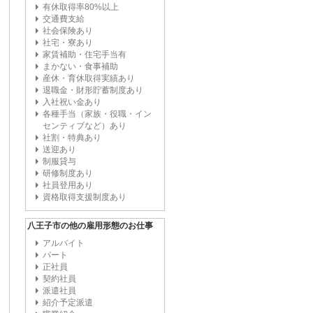
有休取得率80%以上
交通費支給
社会保険あり
社宅・寮あり
家賃補助・住宅手当有
まかない・食事補助
産休・育休取得実績あり
退職金・財形貯蓄制度あり
入社祝い金あり
各種手当（家族・役職・イン
センティブなど）あり
社割・特典あり
送迎あり
制服貸与
研修制度あり
社員登用あり
資格取得支援制度あり
八王子市の他の雇用形態のお仕事
アルバイト
パート
正社員
契約社員
派遣社員
紹介予定派遣