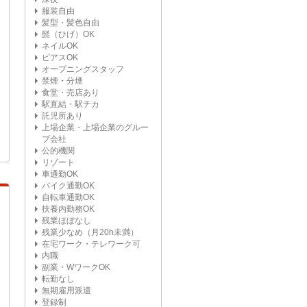
服装自由
髪型・髪色自由
髭（ひげ）OK
ネイルOK
ピアスOK
オープニングスタッフ
禁煙・分煙
食堂・売店あり
駅直結・駅チカ
託児所あり
上場企業・上場企業のグルー
プ会社
公的機関
リゾート
車通勤OK
バイク通勤OK
自転車通勤OK
扶養内勤務OK
残業ほぼなし
残業少なめ（月20h未満）
在宅ワーク・テレワーク可
内職
副業・WワークOK
転勤なし
無期雇用派遣
登録制