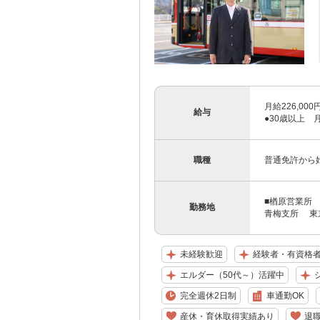
月給226,00
給与
●30歳以上 月
職種
普通免許から
■楢原営業所 
勤務地
青梅支所 東京
未経験歓迎
経験者・有資格
エルダー（50代～）活躍中
完全週休2日制
車通勤OK
産休・育休取得実績あり
退