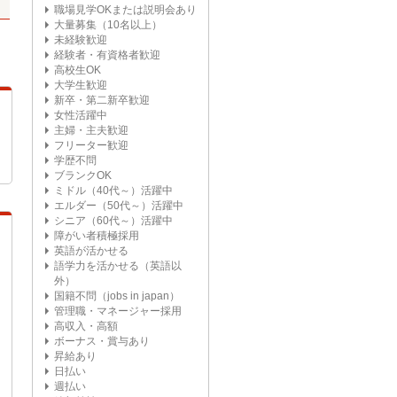
職場見学OKまたは説明会あり
大量募集（10名以上）
未経験歓迎
経験者・有資格者歓迎
高校生OK
大学生歓迎
新卒・第二新卒歓迎
女性活躍中
主婦・主夫歓迎
フリーター歓迎
学歴不問
ブランクOK
ミドル（40代～）活躍中
エルダー（50代～）活躍中
シニア（60代～）活躍中
障がい者積極採用
英語が活かせる
語学力を活かせる（英語以
外）
国籍不問（jobs in japan）
管理職・マネージャー採用
高収入・高額
ボーナス・賞与あり
昇給あり
日払い
週払い