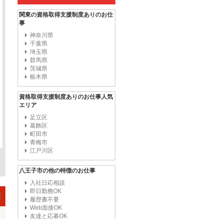
関東の資格取得支援制度ありのお仕
事
神奈川県
千葉県
埼玉県
群馬県
茨城県
栃木県
資格取得支援制度ありのお仕事人気
エリア
足立区
葛飾区
町田市
青梅市
江戸川区
八王子市の他の特徴のお仕事
入社日応相談
即日勤務OK
履歴書不要
Web面接OK
友達と応募OK