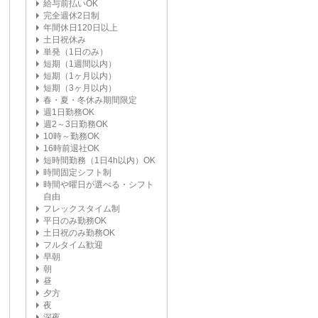
給与前払いOK
完全週休2日制
年間休日120日以上
土日祝休み
単発（1日のみ）
短期（1週間以内）
短期（1ヶ月以内）
短期（3ヶ月以内）
春・夏・冬休み期間限定
週1日勤務OK
週2～3日勤務OK
10時～勤務OK
16時前退社OK
短時間勤務（1日4h以内）OK
時間固定シフト制
時間や曜日が選べる・シフト
自由
フレックスタイム制
平日のみ勤務OK
土日祝のみ勤務OK
フルタイム歓迎
早朝
朝
昼
夕方
夜
深夜