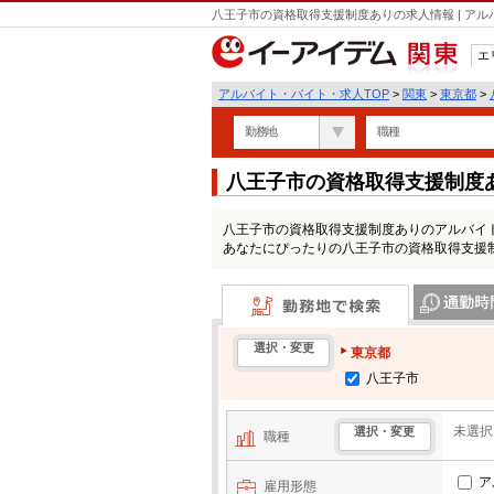
八王子市の資格取得支援制度ありの求人情報 | ア
エ
関東
アルバイト・バイト・求人TOP
>
関東
>
東京都
>
勤務地
職種
八王子市の資格取得支援制度
八王子市の資格取得支援制度ありのアルバイ
あなたにぴったりの八王子市の資格取得支援
勤務地で検索
通勤時間・区
選択・変更
東京都
八王子市
未選択
選択・変更
職種
ア
雇用形態