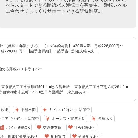
からスタートできる路線バス運転士を募集中。 運転レベル
に合わせてじっくりサポートできる研修制度...
0円〜（経験・年齢による） 【モデル給与例】 ●30歳未満 月給226,000円〜
給228,000円〜 【諸手当詳細】 ※諸手当は別途支給 ●残...
始める路線バスドライバー
東京都八王子市楢原町591-1 ■恩方営業所 東京都八王子市下恩方町281-1 ■
都青梅市末広町1-3-3 ■五日市営業所 東京都あき...
者歓迎
学歴不問
ミドル（40代～）活躍中
シニア（60代～）活躍中
ボーナス・賞与あり
昇給あり
バイク通勤OK
交通費支給
社会保険あり
職金・財形貯蓄制度あり
制服貸与
研修制度あり