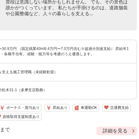
普段は意識しない場所かもしれません。 でも、その景色は
誰かがつくっています。 私たちが手掛けるのは、道路舗装
や公園整備など、人々の暮らしを支える...
〜30.9万円 （固定残業40H/6.4万円〜7.0万円含む※超過分別途支給） 昇給年1
回・各種手当有。 経験・能力等を考慮のうえ優遇します。
を支える施工管理職（未経験歓迎）
松木31-1（多摩支店勤務）
ボーナス・賞与あり
昇給あり
車通勤OK
交通費支給
資格取得支援制度あり
9 まで
詳細を見る