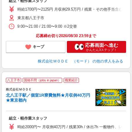
組立・軽作業スタッフ
入
場
時給1700円〜2125円 月収例29.5万円 / 残業・その他手当含む
者
東京都八王子市
リ
問
9:00〜21:00 / 21:00〜9:00 ※2交替
り
土
応募締め切り2026/08/30 23:59まで
応募画面へ進む
キープ
かんたん3ステップ！
株式会社ＭＯＤＥ （モード）
の他の求人をみる
八王子市
国籍不問（jobs in japan）
職業紹介
株式会社ＭＯＤＥ
北八王子駅／個室1R寮費無料★月収例40万円
★東京都内
っ
組立・軽作業スタッフ
入
場
時給2000円〜 月収例40万円 / 残業30h / 休出7h 一般物件
者