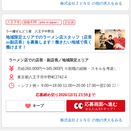
株式会社ＺＵＮＤ
の他の求人をみる
八王子市
国籍不問（jobs in japan）
正社員
ラー麺ずんどう屋 八王子中野店
地域限定エリアでのラーメン店スタッフ（店長
間
or副店長）を募集します！働きたい地域で長く
働けます！
ン
ラーメン店での店長・副店長／地域限定エリア
入
ク
月給260,000円〜345,000円 ※前職の経験・スキルを考慮し
ネ
東京都八王子市中野町2742-4
場
＜シフト例＞ 9:00〜18:00 11:00〜20:00 17:00〜翌2:00 22:0
テ
応募締め切り2026/12/31 23:59まで
応募画面へ進む
キープ
かんたん3ステップ！
株式会社ＺＵＮＤ
の他の求人をみる