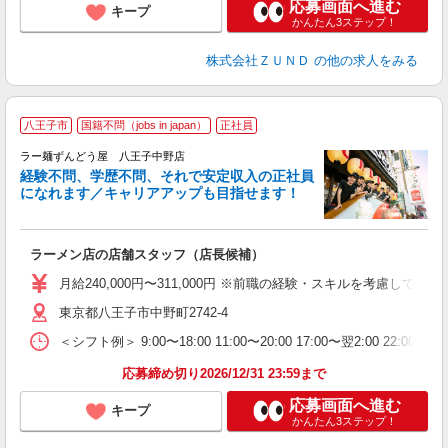
応募画面へ進む
キープ
かんたん3ステップ！
株式会社ＺＵＮＤ
の他の求人をみる
八王子市
国籍不問（jobs in japan）
正社員
ラー麺ずんどう屋 八王子中野店
経験不問、学歴不問、それで安定収入の正社員
になれます／キャリアアップも目指せます！
社
ラーメン店の店舗スタッフ（店長候補）
入
不
月給240,000円〜311,000円 ※前職の経験・スキルを考慮
髪
東京都八王子市中野町2742-4
会
＜シフト例＞ 9:00〜18:00 11:00〜20:00 17:00〜翌2:00 22:0
社
応募締め切り2026/12/31 23:59まで
応募画面へ進む
キープ
かんたん3ステップ！