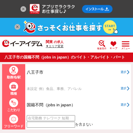
関東
の求人
▼エリア変更
八王子市の国籍不問（jobs in japan）のバイト・アルバイト・パート
の求人情報一覧
八王子市
選択
勤務地/駅
未設定
例）食品、事務、アパレル
選択
職種
国籍不問（jobs in japan）
選択
こだわり
を含まない
フリーワード