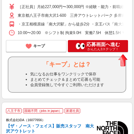
［正社員］月給227,000円〜300,000円 ※経験・能力・前職
東京都八王子市南大沢1-600 三井アウトレットパーク 多摩南大沢
・京王相模原線「南大沢駅」から徒歩2分 ・京王バス「南大沢駅」
10:00〜20:00 ※シフト制 拘束9.0H 実働7.5H 休憩1.5H ▼
応募画面へ進む
キープ
かんたん3ステップ！
「キープ」とは？
気になるお仕事をワンクリックで保存
まとめてチェック＆まとめて応募も可能
会員登録無しで今すぐご利用いただけます
八王子市
国籍不問（jobs in japan）
派遣社員
ョ
株式会社iDA（16077656）
【ザ・ノース・フェイス】販売スタッフ 南大
研
沢アウトレット