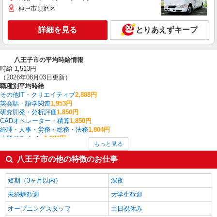
神戸市須磨区
詳細を見る
とりあえずキープ
八王子市の平均時給情報
時給 1,513円
（2026年08月03日更新）
職種別平均時給
その他IT・クリエイティブ
2,888円
英会話・語学関連
1,953円
研究開発・分析評価
1,850円
CADオペレーター・積算
1,850円
経理・人事・労務・総務・法務
1,804円
大型ドライバー
1,800円
もっと見る
家事代行
1,700円
看護師・保健師・看護助手・助産師
1,651円
八王子市の他の特徴のお仕事
家電・携帯販売
1,637円
中型（2t・4t）ドライバー
1,630円
短期（3ヶ月以内）
深夜
八王子市の他の職種の平均時給を見る
未経験歓迎
大学生歓迎
オープニングスタッフ
土日祝休み