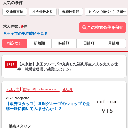
人気の条件
交通費支給
社会保険あり
未経験歓迎
ミドル（40代～）活躍中
求人件数 :
8
件
この検索条件を保存
八王子市の平均時給を見る
指定なし
新着順
時給順
日給順
月給順
【東京都】京王グループの充実した福利厚生／人を支える仕
PR
事！就労支援員／残業ほぼナシ♪
八王子市
国籍不問（jobs in japan）
正社員
下
VIS／Ropepicnic
未
【販売スタッフ】JUNグループのショップで是
n
非一緒に働いてみませんか！？
朝
割
販売スタッフ