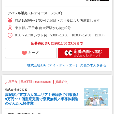
か
アパレル販売（レディース・メンズ）
入
日
時給1550円〜1700円 ご経験・スキルにより考慮致します
ピ
東京都八王子市 南大沢駅から徒歩2分
卒
n
9:00〜20:30 シフト例 9:00〜18:30 10:00〜19:
り
高
応募締め切り2026/11/30 23:59まで
応募画面へ進む
キープ
かんたん3ステップ！
株式会社iDA（アイ・ディ・エー）
の他の求人をみる
八王子市
国籍不問（jobs in japan）
職業紹介
株式会社ＭＯＤＥ
高尾駅／東京の人気エリア！未経験で月収例2
9万円〜！個室寮完備で寮費無料／半導体製造
のかんたん軽作業
っ