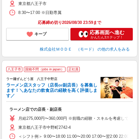
東京都八王子市
リ
問
8:30〜17:00 ※日勤専属
り
土
応募締め切り2026/08/30 23:59まで
応募画面へ進む
キープ
かんたん3ステップ！
株式会社ＭＯＤＥ （モード）
の他の求人をみる
八王子市
国籍不問（jobs in japan）
正社員
ラー麺ずんどう屋 八王子中野店
ラーメン店スタッフ（店長or副店長）を募集し
ます！＼あなたの飲食店の経験を高く評価しま
す／
ご
ラーメン店での店長・副店長
入
ク
月給275,000円〜360,000円 ※前職の経験・スキルを考慮し
ネ
東京都八王子市中野町2742-4
場
＜シフト例＞ 9:00〜18:00 11:00〜20:00 17:00〜翌2:00 22:0
テ