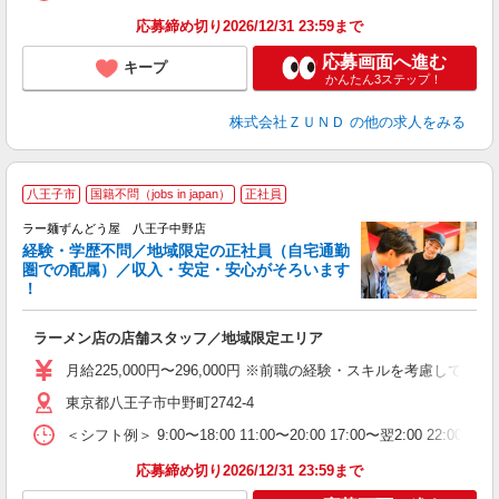
応募締め切り2026/12/31 23:59まで
応募画面へ進む
キープ
かんたん3ステップ！
株式会社ＺＵＮＤ
の他の求人をみる
八王子市
国籍不問（jobs in japan）
正社員
ラー麺ずんどう屋 八王子中野店
経験・学歴不問／地域限定の正社員（自宅通勤
圏での配属）／収入・安定・安心がそろいます
！
舗
ラーメン店の店舗スタッフ／地域限定エリア
入
不
月給225,000円〜296,000円 ※前職の経験・スキルを考慮し
髪
東京都八王子市中野町2742-4
会
＜シフト例＞ 9:00〜18:00 11:00〜20:00 17:00〜翌2:00 22:0
社
応募締め切り2026/12/31 23:59まで