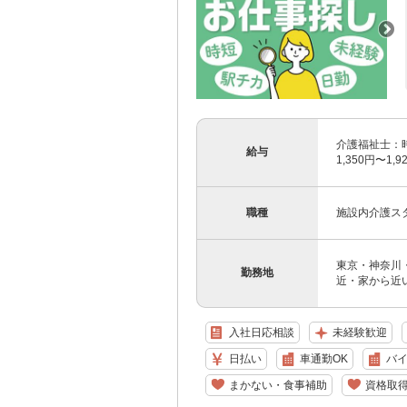
介護福祉士：時給
給与
1,350円〜1
職種
施設内介護ス
東京・神奈川
勤務地
近・家から近
入社日応相談
未経験歓迎
日払い
車通勤OK
バイ
まかない・食事補助
資格取