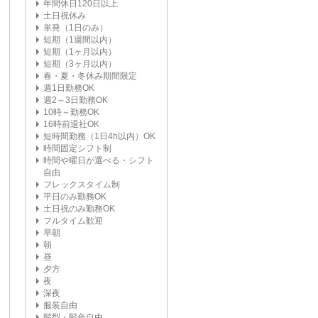
年間休日120日以上
土日祝休み
単発（1日のみ）
短期（1週間以内）
短期（1ヶ月以内）
短期（3ヶ月以内）
春・夏・冬休み期間限定
週1日勤務OK
週2～3日勤務OK
10時～勤務OK
16時前退社OK
短時間勤務（1日4h以内）OK
時間固定シフト制
時間や曜日が選べる・シフト
自由
フレックスタイム制
平日のみ勤務OK
土日祝のみ勤務OK
フルタイム歓迎
早朝
朝
昼
夕方
夜
深夜
服装自由
髪型・髪色自由