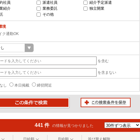
約社員
派遣社員
紹介予定派遣
業紹介
業務委託
独立開業
託
その他
環境
イク通勤OK
を含む
を含まない
なし
本日掲載
締切間近
この検索条件を保存
条件で検索
441 件
の情報が見つかりました
日給順
月給順
並び替え解除