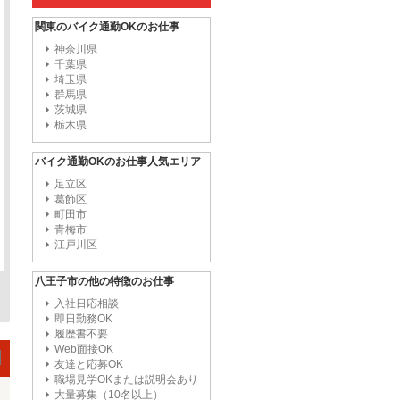
関東のバイク通勤OKのお仕事
神奈川県
千葉県
埼玉県
群馬県
茨城県
栃木県
バイク通勤OKのお仕事人気エリア
足立区
葛飾区
町田市
青梅市
江戸川区
八王子市の他の特徴のお仕事
入社日応相談
即日勤務OK
履歴書不要
Web面接OK
友達と応募OK
職場見学OKまたは説明会あり
大量募集（10名以上）