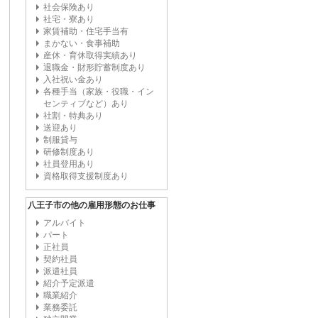
社会保険あり
社宅・寮あり
家賃補助・住宅手当有
まかない・食事補助
産休・育休取得実績あり
退職金・財形貯蓄制度あり
入社祝い金あり
各種手当（家族・役職・イン
センティブなど）あり
社割・特典あり
送迎あり
制服貸与
研修制度あり
社員登用あり
資格取得支援制度あり
八王子市の他の雇用形態のお仕事
アルバイト
パート
正社員
契約社員
派遣社員
紹介予定派遣
職業紹介
業務委託