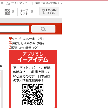
質問
サイトマップ
掲載ご希望のお客様へ
閲覧
キープ
0
0
履歴
リスト
ログイン
キープ中のお仕事（0件）
保存した検索条件（
0
件）
閲覧したお仕事（0件）
件