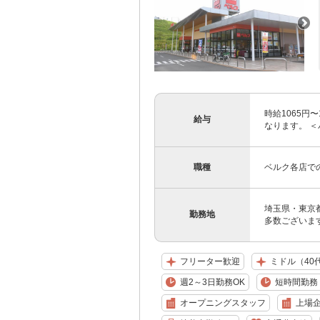
時給1065円
給与
なります。 ＜
職種
ベルク各店で
埼玉県・東京
勤務地
多数ございます
フリーター歓迎
ミドル（40
週2～3日勤務OK
短時間勤務（
オープニングスタッフ
上場