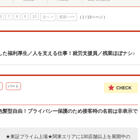
6
7
8
9
10
次へ >
最後へ>>
( 1 / 15ページ )
した福利厚生／人を支える仕事！就労支援員／残業ほぼナシ♪
ト
パート
CHECK
色髪型自由！プライバシー保護のため接客時の名前は非表示で
★東証プライム上場★関東エリアに130店舗以上を展開中の