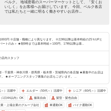
ベルク。 地域密着のスーパーマーケットとして、「安くお
いしく」をお客様へお届けしています。 今回、ベルク各店
では私たちと一緒に明るく働きやすいお店作...
〜1893円 ※店舗・職種により異なります。 ※22時以降は基本時給の25％UPと
パートのみ＞ ★朝9時までは基本時給＋100円、17時以降は基...
の店内スタッフ
都・千葉県・神奈川県・群馬県・栃木県・茨城県内の各店舗 ★募集中のお店は
。 ★オープニングスタッフ募集のお店もございます。 ...
代～）活躍中
エルダー（50代～）活躍中
シニア（60代～）活躍中
1日4h以内）OK
服装自由
髪型・髪色自由
企業・上場企業のグループ会社
車通勤OK
バイク通勤OK