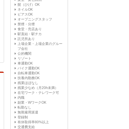
髭（ひげ）OK
ネイルOK
ピアスOK
オープニングスタッフ
禁煙・分煙
食堂・売店あり
駅直結・駅チカ
託児所あり
上場企業・上場企業のグルー
プ会社
公的機関
リゾート
車通勤OK
バイク通勤OK
自転車通勤OK
扶養内勤務OK
残業ほぼなし
残業少なめ（月20h未満）
在宅ワーク・テレワーク可
内職
副業・WワークOK
転勤なし
無期雇用派遣
登録制
有休取得率80%以上
交通費支給