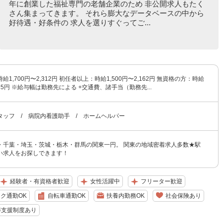
年に創業した福祉専門の老舗企業のため 非公開求人もたく
さん集まってきます。 それら膨大なデータベースの中から
好待遇・好条件の 求人を選りすぐってご...
1,700円〜2,312円 初任者以上：時給1,500円〜2,162円 無資格の方：時給
,925円 ※給与幅は勤務先による +交通費、諸手当（勤務先...
タッフ / 病院内看護助手 / ホームヘルパー
・千葉・埼玉・茨城・栃木・群馬の関東一円。 関東の地域密着求人多数★駅
い求人をお探しできます！
経験者・有資格者歓迎
女性活躍中
フリーター歓迎
ク通勤OK
自転車通勤OK
扶養内勤務OK
社会保険あり
得支援制度あり