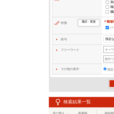
契
職
嘱
職場
選択・変更
特徴
バ
給与
フリーワード
その他の条件
指定
この
検索結果一覧
並び替え ：
新着順
時給順