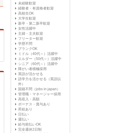
未経験歓迎
経験者・有資格者歓迎
高校生OK
大学生歓迎
新卒・第二新卒歓迎
女性活躍中
主婦・主夫歓迎
フリーター歓迎
学歴不問
ブランクOK
ミドル（40代～）活躍中
エルダー（50代～）活躍中
シニア（60代～）活躍中
障がい者積極採用
英語が活かせる
語学力を活かせる（英語以
外）
国籍不問（jobs in japan）
管理職・マネージャー採用
高収入・高額
ボーナス・賞与あり
昇給あり
日払い
週払い
給与前払いOK
完全週休2日制