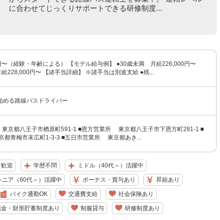
に合わせてじっくりサポートできる研修制度...
0円〜（経験・年齢による） 【モデル給与例】 ●30歳未満 月給226,000円〜
給228,000円〜 【諸手当詳細】 ※諸手当は別途支給 ●残...
始める路線バスドライバー
東京都八王子市楢原町591-1 ■恩方営業所 東京都八王子市下恩方町281-1 ■
都青梅市末広町1-3-3 ■五日市営業所 東京都あき...
者歓迎
学歴不問
ミドル（40代～）活躍中
シニア（60代～）活躍中
ボーナス・賞与あり
昇給あり
バイク通勤OK
交通費支給
社会保険あり
職金・財形貯蓄制度あり
制服貸与
研修制度あり