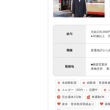
月給226,00
給与
●30歳以上 月
職種
普通免許から
■楢原営業所 
勤務地
青梅支所 東京
未経験歓迎
経験者・有資格
エルダー（50代～）活躍中
完全週休2日制
車通勤OK
産休・育休取得実績あり
退