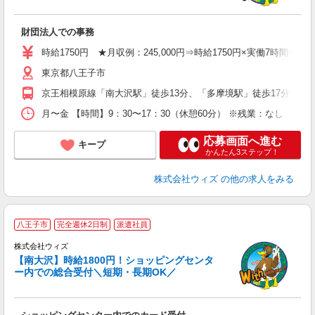
ン
入
財団法人での事務
食
し
時給1750円 ★月収例：245,000円⇒時給1750円×実働7時間×20日
東京都八王子市
京王相模原線「南大沢駅」徒歩13分、「多摩境駅」徒歩17分 ※車
月〜金 【時間】9：30〜17：30（休憩60分） ※残業：なし 
応募画面へ進む
キープ
かんたん3ステップ！
株式会社ウィズ
の他の求人をみる
八王子市
完全週休2日制
派遣社員
株式会社ウィズ
デ
【南大沢】時給1800円！ショッピングセンタ
0
ー内での総合受付＼短期・長期OK／
入
未
婦