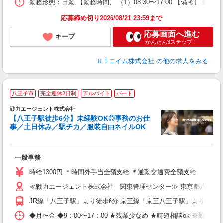
勤務形態：日勤 【勤務時間】 （1）08:30〜17:00 【備考】 
通
り
応募締め切り2026/08/21 23:59まで
応募画面へ進む
キープ
かんたん3ステップ！
ＵＴエイム株式会社
の他の求人をみる
八王子市
完全週休2日制
アルバイト
パート
戦力エージェント株式会社
【八王子駅徒歩6分】未経験OK◎事務のお仕
事／土日休み／駅チカ／服装自由ネイルOK
持
一般事務
入
夫
時給1300円 ＊時間外手当全額支給 ＊通勤交通費全額支給
年
≪戦力エージェント株式会社 関東管理センター≫ 東京都八王子市
ピ
2
JR線「八王子駅」より徒歩6分 京王線「京王八王子駅」より徒歩4
り
◆月〜金 ◆9：00〜17：00 ★残業少なめ ★時短相談ok ※勤務