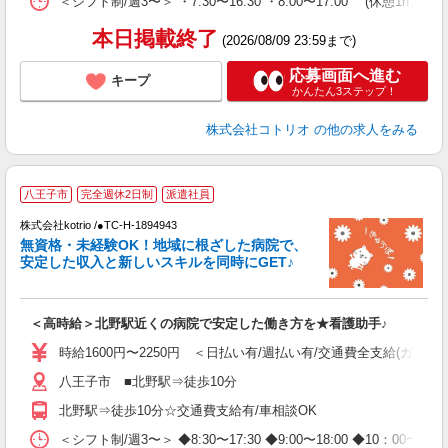
＜シフト制/週3〜＞ ・7:30〜16:30 ・8:00〜17:00 (休憩1h、残
本日掲載終了
(2026/08/09 23:59まで)
応募画面へ進む
キープ
かんたん3ステップ！
株式会社コトリオ
の他の求人をみる
2
八王子市
完全週休2日制
派遣社員
株式会社kotrio /●TC-H-1894943
女
無資格・未経験OK！地域に根ざした病院で、
ド
安定した収入と新しいスキルを同時にGET♪
活
ル
自
＜高時給＞北野駅近くの病院で安定した働き方を★看護助手♪
役
時給1600円〜2250円 ＜日払い有/週払い有/交通費全支給(ガソリ
八王子市 ■北野駅⇒徒歩10分
北野駅⇒徒歩10分☆交通費支給有/車相談OK
＜シフト制/週3〜＞ ◆8:30〜17:30 ◆9:00〜18:00 ◆10：00〜1