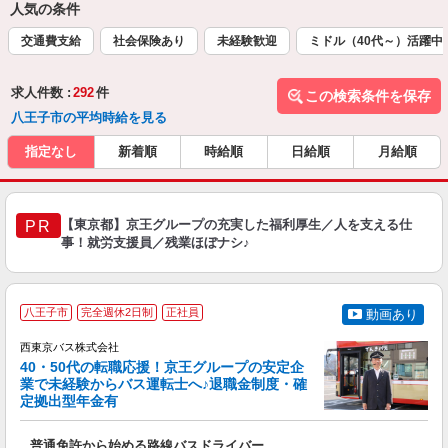
人気の条件
交通費支給
社会保険あり
未経験歓迎
ミドル（40代～）活躍中
求人件数 :
292
件
この検索条件を保存
八王子市の平均時給を見る
指定なし
新着順
時給順
日給順
月給順
【東京都】京王グループの充実した福利厚生／人を支える仕
PR
事！就労支援員／残業ほぼナシ♪
八王子市
完全週休2日制
正社員
動画あり
西東京バス株式会社
40・50代の転職応援！京王グループの安定企
業で未経験からバス運転士へ♪退職金制度・確
定拠出型年金有
支
普通免許から始める路線バスドライバー
未