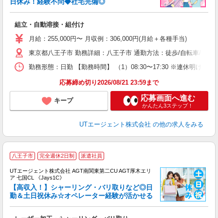
日休み！経験不問◆社宅完備◎
る
組立・自動溶接・組付け
入
場
月給：255,000円〜 月収例：306,000円(月給＋各種手当)
タ
東京都八王子市 勤務詳細：八王子市 通勤方法：徒歩/自転車/バス
休
場
勤務形態：日勤 【勤務時間】 （1）08:30〜17:30 ※連休明
通
り
応募締め切り2026/08/21 23:59まで
応募画面へ進む
キープ
かんたん3ステップ！
UTエージェント株式会社
の他の求人をみる
八王子市
完全週休2日制
派遣社員
UTエージェント株式会社 AGT南関東第二CU AGT厚木エリ
ア 七国CL 《Jays1C》
【高収入！】シャーリング・バリ取りなど◎日
勤＆土日祝休み☆オペレーター経験が活かせる
部