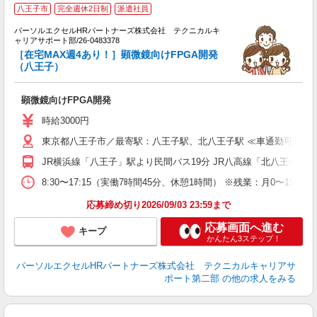
八王子市
完全週休2日制
派遣社員
よ
パーソルエクセルHRパートナーズ株式会社 テクニカルキ
パ
ャリアサポート部/26-0483378
高
［在宅MAX週4あり！］顕微鏡向けFPGA開発
上
（八王子）
満
顕微鏡向けFPGA開発
時給3000円
東京都八王子市／最寄駅：八王子駅、北八王子駅 ≪車通勤可≫
JR横浜線「八王子」駅より民間バス19分 JR八高線「北八王子」駅
8:30〜17:15（実働7時間45分、休憩1時間） ※残業：月0〜
応募締め切り2026/09/03 23:59まで
応募画面へ進む
キープ
かんたん3ステップ！
パーソルエクセルHRパートナーズ株式会社 テクニカルキャリアサ
ポート第二部
の他の求人をみる