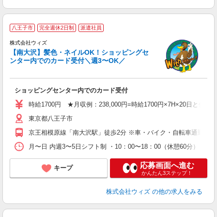
八王子市
完全週休2日制
派遣社員
株式会社ウィズ
【南大沢】髪色・ネイルOK！ショッピングセ
代
ンター内でのカード受付＼週3〜OK／
入
未
婦
ショッピングセンター内でのカード受付
～
以
時給1700円 ★月収例：238,000円=時給1700円×7H×20日と仮定
O
東京都八王子市
車
副
京王相模原線「南大沢駅」徒歩2分 ※車・バイク・自転車通勤OK
月〜日 内週3〜5日シフト制 ・10：00〜18：00（休憩60分） 
応募画面へ進む
キープ
かんたん3ステップ！
株式会社ウィズ
の他の求人をみる