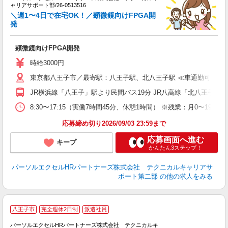
パ
ャリアサポート部/26-0513516
高
＼週1〜4日で在宅OK！／顕微鏡向けFPGA開
上
発
満
顕微鏡向けFPGA開発
時給3000円
東京都八王子市／最寄駅：八王子駅、北八王子駅 ≪車通勤可≫
JR横浜線「八王子」駅より民間バス19分 JR八高線「北八王子」駅
8:30〜17:15（実働7時間45分、休憩1時間） ※残業：月0〜
応募締め切り2026/09/03 23:59まで
応募画面へ進む
キープ
かんたん3ステップ！
パーソルエクセルHRパートナーズ株式会社 テクニカルキャリアサ
ポート第二部
の他の求人をみる
八王子市
完全週休2日制
派遣社員
パーソルエクセルHRパートナーズ株式会社 テクニカルキ