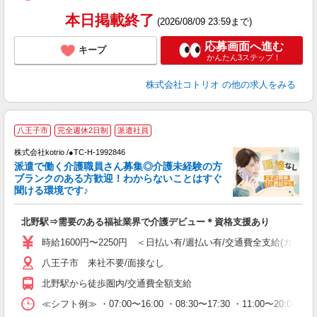
本日掲載終了
(2026/08/09 23:59まで)
応募画面へ進む
キープ
かんたん3ステップ！
株式会社コトリオ
の他の求人をみる
八王子市
完全週休2日制
派遣社員
交
円
株式会社kotrio /●TC-H-1992846
派遣で働く介護職員さん募集◎介護未経験の方
女
ブランクのある方歓迎！わからないことはすぐ
ド
聞ける環境です♪
活
ル
北野駅⇒需要のある福祉業界で介護デビュー＊資格支援あり
自
時給1600円〜2250円 ＜日払い有/週払い有/交通費全支給(ガソリ
役
八王子市 来社不要/面接なし
北野駅から徒歩圏内/交通費全額支給
≪シフト例≫ ・07:00〜16:00 ・08:30〜17:30 ・11:00〜20:00