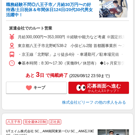
職務経験不問◎八王子市／月給30万円〜の好
待遇/土日祝休＆年間休日124日/20代30代男女
活躍中！
力
家
派遣会社でのルート営業
入
格
月給300,000円〜353,000円 ※経験や能力など考慮 ※固定
入
以
東京都八王子市北野町538-2 小俣ビル2階 首都圏事業所 〜
イ
・京王線「北野駅」より徒歩4分 ・車通勤可／駐車場完備 ・直行直帰
会
◆基本時間：8:30〜17:30（実働8H／休憩有） ◆1ヶ月変形
3
あと
日
で掲載終了
(2026/08/12 23:59まで)
応募画面へ進む
キープ
かんたん3ステップ！
株式会社ビリーフ
の他の求人をみる
八王子市
完全週休2日制
正社員
UTエイム株式会社 SC＿AIM南関東第一CU SC＿AIM石川町