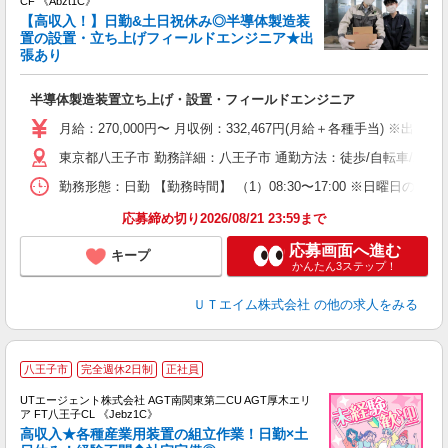
CF 《Abzt1C》
【高収入！】日勤&土日祝休み◎半導体製造装
置の設置・立ち上げフィールドエンジニア★出
張あり
る
入
半導体製造装置立ち上げ・設置・フィールドエンジニア
場
タ
月給：270,000円〜 月収例：332,467円(月給＋各種手当) ※出張手
休
東京都八王子市 勤務詳細：八王子市 通勤方法：徒歩/自転車/バス
場
通
勤務形態：日勤 【勤務時間】 （1）08:30〜17:00 ※日曜日
り
応募締め切り2026/08/21 23:59まで
応募画面へ進む
キープ
かんたん3ステップ！
ＵＴエイム株式会社
の他の求人をみる
八王子市
完全週休2日制
正社員
UTエージェント株式会社 AGT南関東第二CU AGT厚木エリ
ア FT八王子CL 《Jebz1C》
高収入★各種産業用装置の組立作業！日勤×土