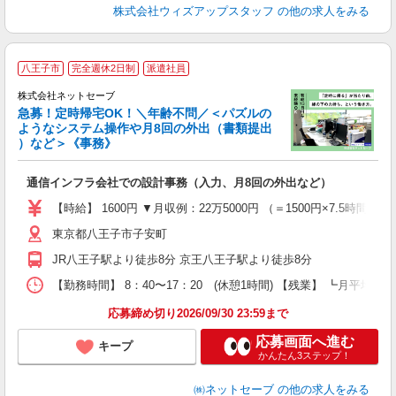
株式会社ウィズアップスタッフ
の他の求人をみる
八王子市
完全週休2日制
派遣社員
株式会社ネットセーブ
急募！定時帰宅OK！＼年齢不問／＜パズルの
ようなシステム操作や月8回の外出（書類提出
）など＞《事務》
B
社
通信インフラ会社での設計事務（入力、月8回の外出など）
入
未
【時給】 1600円 ▼月収例：22万5000円 （＝1500円×7.5時間
ー
東京都八王子市子安町
代
勤
JR八王子駅より徒歩8分 京王八王子駅より徒歩8分
の
険
【勤務時間】 8：40〜17：20 (休憩1時間) 【残業】 ┗月平均5
応募締め切り2026/09/30 23:59まで
応募画面へ進む
キープ
かんたん3ステップ！
㈱ネットセーブ
の他の求人をみる