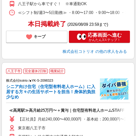
八王子駅から車ですぐ！ ※車通勤OK
≪シフト制/週3〜5日勤務≫ ・8:00〜17:00 ・9:00〜18:00 ・1
本日掲載終了
(2026/08/09 23:59まで)
応募画面へ進む
キープ
かんたん3ステップ！
株式会社コトリオ
の他の求人をみる
八王子市
完全週休2日制
職業紹介
要
株式会社kotrio /●YK-S-2098323
女
シニア向け住宅（住宅型有料老人ホーム）に入
ド
居する方々の生活サポートを担当！身体的負担
活
少なめ
ル
自
≪高尾駅≫高月給25万円〜＋賞与｜住宅型有料老人ホームSTAFF
役
【正社員】月給240,000〜400,000円 ・基本給：200,000
東京都八王子市