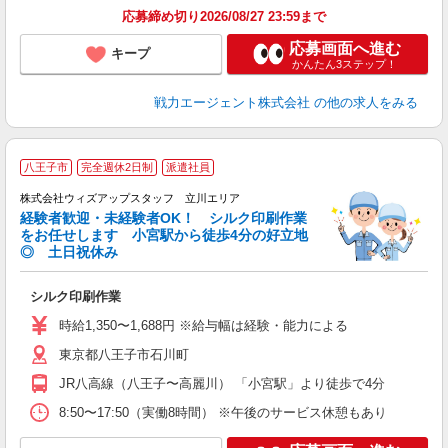
応募締め切り2026/08/27 23:59まで
応募画面へ進む
キープ
かんたん3ステップ！
戦力エージェント株式会社
の他の求人をみる
八王子市
完全週休2日制
派遣社員
株式会社ウィズアップスタッフ 立川エリア
経験者歓迎・未経験者OK！ シルク印刷作業
をお任せします 小宮駅から徒歩4分の好立地
◎ 土日祝休み
K
で
シルク印刷作業
未
2
時給1,350〜1,688円 ※給与幅は経験・能力による
り
東京都八王子市石川町
JR八高線（八王子〜高麗川） 「小宮駅」より徒歩で4分
8:50〜17:50（実働8時間） ※午後のサービス休憩もあり