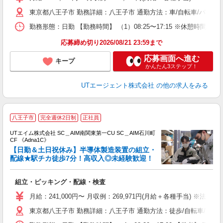
休
東京都八王子市 勤務詳細：八王子市 通勤方法：車/自転車/バイク 
場
通
勤務形態：日勤 【勤務時間】 （1）08:25〜17:15 ※休憩時間は3回
り
応募締め切り2026/08/21 23:59まで
応募画面へ進む
キープ
かんたん3ステップ！
UTエージェント株式会社
の他の求人をみる
八王子市
完全週休2日制
正社員
UTエイム株式会社 SC＿AIM南関東第一CU SC＿AIM石川町
CF 《Adna1C》
【日勤＆土日祝休み】半導体製造装置の組立・
配線★駅チカ徒歩7分！高収入◎未経験歓迎！
る
組立・ピッキング・配線・検査
入
場
月給：241,000円〜 月収例：269,971円(月給＋各種手当) ※法定内
タ
東京都八王子市 勤務詳細：八王子市 通勤方法：徒歩/自転車/バス
休
場