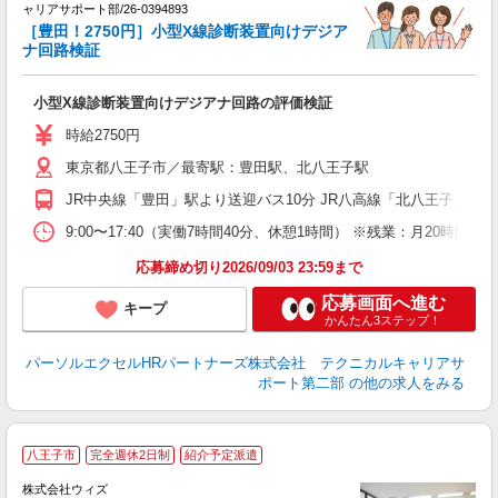
で
ャリアサポート部/26-0394893
ミ
［豊田！2750円］小型X線診断装置向けデジア
日
ナ回路検証
支
小型X線診断装置向けデジアナ回路の評価検証
時給2750円
東京都八王子市／最寄駅：豊田駅、北八王子駅
JR中央線「豊田」駅より送迎バス10分 JR八高線「北八王子」駅よ
9:00〜17:40（実働7時間40分、休憩1時間） ※残業：月20時
応募締め切り2026/09/03 23:59まで
応募画面へ進む
キープ
かんたん3ステップ！
パーソルエクセルHRパートナーズ株式会社 テクニカルキャリアサ
ポート第二部
の他の求人をみる
今
八王子市
完全週休2日制
紹介予定派遣
株式会社ウィズ