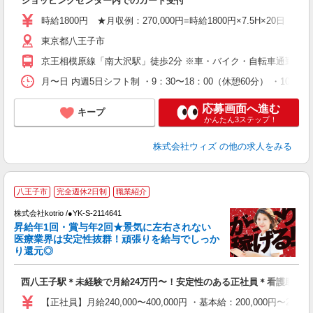
ショッピングセンター内でのカード受付
～
ネ
時給1800円 ★月収例：270,000円=時給1800円×7.5H×20日
の
東京都八王子市
し
京王相模原線「南大沢駅」徒歩2分 ※車・バイク・自転車通勤OK
月〜日 内週5日シフト制 ・9：30〜18：00（休憩60分） ・10
応募画面へ進む
キープ
かんたん3ステップ！
株式会社ウィズ
の他の求人をみる
2
八王子市
完全週休2日制
職業紹介
株式会社kotrio /●YK-S-2114641
女
昇給年1回・賞与年2回★景気に左右されない
ド
医療業界は安定性抜群！頑張りを給与でしっか
活
り還元◎
ル
自
西八王子駅＊未経験で月給24万円〜！安定性のある正社員＊看護助手
役
【正社員】月給240,000〜400,000円 ・基本給：200,000