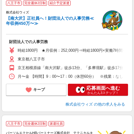
八王子市
完全週休2日制
紹介予定派遣
株式会社ウィズ
【南大沢】正社員へ！財団法人での人事労務≪
年収例450万〜≫
り
W
卒
財団法人での人事労務
問
2
時給1800円 ★月収例：252,000円⇒時給1800円×実働7時間×20日
車
東京都八王子市
（
登
京王相模原線「南大沢駅」徒歩13分、「多摩境駅」徒歩17分 ※車
月〜金 【時間】9：00〜17：00（休憩60分） ※残業：なし（※
応募画面へ進む
キープ
かんたん3ステップ！
株式会社ウィズ
の他の求人をみる
八王子市
完全週休2日制
派遣社員
よ
パーソルエクセルHRパートナーズ株式会社 テクニカルキ