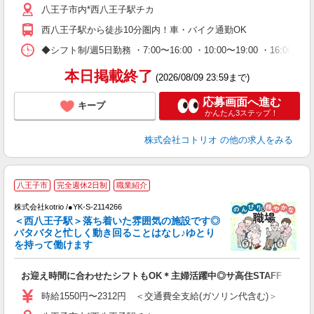
八王子市内*西八王子駅チカ
西八王子駅から徒歩10分圏内！車・バイク通勤OK
◆シフト制/週5日勤務 ・7:00〜16:00 ・10:00〜19:00 ・16:0
本日掲載終了
(2026/08/09 23:59まで)
応募画面へ進む
キープ
かんたん3ステップ！
株式会社コトリオ
の他の求人をみる
八王子市
完全週休2日制
職業紹介
軽
株式会社kotrio /●YK-S-2114266
女
＜西八王子駅＞落ち着いた雰囲気の施設です◎
ド
バタバタと忙しく動き回ることはなし♪ゆとり
活
を持って働けます
ル
自
お迎え時間に合わせたシフトもOK＊主婦活躍中◎サ高住STAFF
役
時給1550円〜2312円 ＜交通費全支給(ガソリン代含む)＞