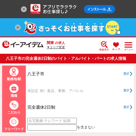
関東
の求人
▼エリア変更
八王子市の完全週休2日制のバイト・アルバイト・パートの求人情報
一覧
八王子市
選択
勤務地/駅
未設定
例）食品、事務、アパレル
選択
職種
完全週休2日制
選択
こだわり
を含まない
フリーワード