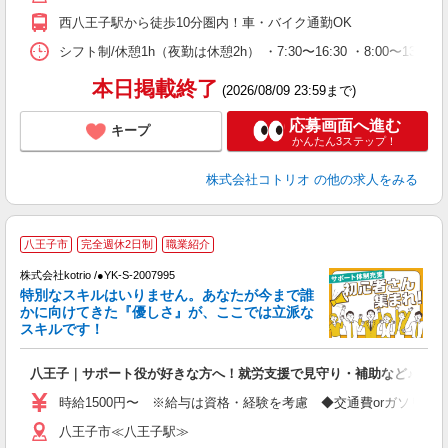
西八王子駅から徒歩10分圏内！車・バイク通勤OK
シフト制/休憩1h（夜勤は休憩2h） ・7:30〜16:30 ・8:00〜13:00
本日掲載終了
(2026/08/09 23:59まで)
応募画面へ進む
キープ
かんたん3ステップ！
株式会社コトリオ
の他の求人をみる
八王子市
完全週休2日制
職業紹介
株式会社kotrio /●YK-S-2007995
女
特別なスキルはいりません。あなたが今まで誰
ド
かに向けてきた『優しさ』が、ここでは立派な
活
スキルです！
ル
自
八王子｜サポート役が好きな方へ！就労支援で見守り・補助など♪
役
時給1500円〜 ※給与は資格・経験を考慮 ◆交通費orガソリン
八王子市≪八王子駅≫