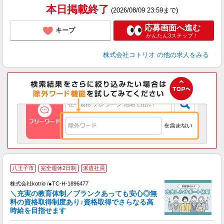
本日掲載終了
(2026/08/09 23:59まで)
応募画面へ進む
キープ
かんたん3ステップ！
株式会社コトリオ
の他の求人をみる
八王子市
完全週休2日制
派遣社員
株式会社kotrio /●TC-H-1896477
女
＼充実の教育体制／ブランクあっても安心◎無
ド
料の資格取得制度あり♪資格取得でさらなる高
活
時給を目指せます
ル