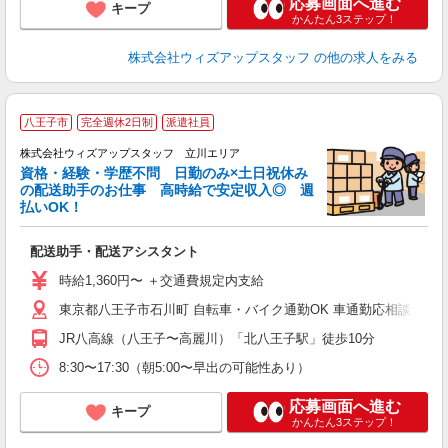
応募画面へ進む
キープ
かんたん3ステップ！
株式会社ウィズアップスタッフ
の他の求人をみる
八王子市
完全週休2日制
派遣社員
株式会社ウィズアップスタッフ 立川エリア
資格・経験・学歴不問 日勤のみ×土日祝休み
の配送助手のお仕事 高時給で安定収入◎ 週
は
払いOK！
代
未
配送助手・配送アシスタント
O
り
時給1,360円〜 ＋交通費規定内支給
東京都八王子市石川町 自転車・バイク通勤OK 車通勤応相談
JR八高線（八王子〜高麗川）「北八王子駅」徒歩10分
8:30〜17:30（朝5:00〜早出の可能性あり）
応募画面へ進む
キープ
かんたん3ステップ！