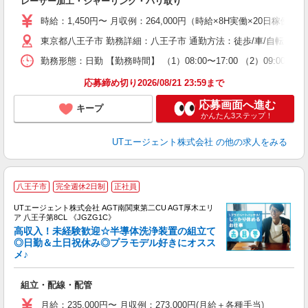
レーザー加工・シャーリング・バリ取り
入
場
時給：1,450円〜 月収例：264,000円（時給×8H実働×20日稼働＋
タ
東京都八王子市 勤務詳細：八王子市 通勤方法：徒歩/車/自転車/バ
休
場
勤務形態：日勤 【勤務時間】 （1）08:00〜17:00 （2）09:
通
り
応募締め切り2026/08/21 23:59まで
応募画面へ進む
キープ
かんたん3ステップ！
UTエージェント株式会社
の他の求人をみる
八王子市
完全週休2日制
正社員
UTエージェント株式会社 AGT南関東第二CU AGT厚木エリ
ア 八王子第8CL 《JGZG1C》
高収入！未経験歓迎☆半導体洗浄装置の組立て
◎日勤＆土日祝休み◎プラモデル好きにオスス
メ♪
る
入
組立・配線・配管
場
タ
月給：235,000円〜 月収例：273,000円(月給＋各種手当)