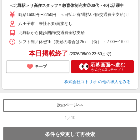
自
＜北野駅＞サ高住スタッフ＊教育体制充実◎30代・40代活躍中
役
時給1600円〜2250円 ＜日払い有/週払い有/交通費全支給(ガソリ
八王子市 来社不要/面接なし
北野駅から徒歩圏内/交通費全額支給
シフト制／休憩1h（夜勤の場合は2h） （例） ・7:00〜16:00 ・9:0
本日掲載終了
(2026/08/09 23:59まで)
応募画面へ進む
キープ
かんたん3ステップ！
株式会社コトリオ
の他の求人をみる
次のページへ
1／10
条件を変更して再検索