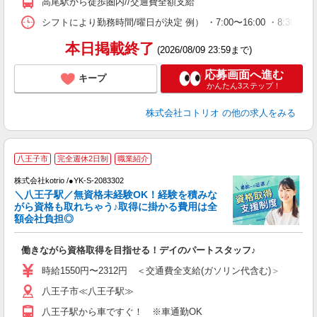
高尾駅から徒歩圏内//交通費全額支給
シフトにより勤務時間/曜日が決定 例） ・7:00〜16:00 ・8:30〜17:
本日掲載終了
(2026/08/09 23:59まで)
応募画面へ進む
キープ
かんたん3ステップ！
株式会社コトリオ
の他の求人をみる
八王子市
完全週休2日制
職業紹介
徹
株式会社kotrio /●YK-S-2083302
女
＼八王子駅／無資格未経験OK！経験を積みな
ド
がら資格も取れちゃう♪取得に掛かる費用は全
活
額会社負担◎
ル
自
働きながら資格取得を目指せる！デイのパートスタッフ♪
役
時給1550円〜2312円 ＜交通費全支給(ガソリン代含む)＞
八王子市≪八王子駅≫
八王子駅から車ですぐ！ ※車通勤OK