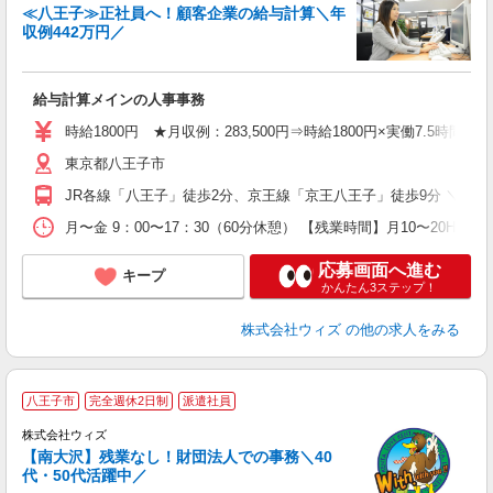
≪八王子≫正社員へ！顧客企業の給与計算＼年
収例442万円／
先
入
給与計算メインの人事事務
第
ブ
時給1800円 ★月収例：283,500円⇒時給1800円×実働7.5時間×21
あ
東京都八王子市
方
プ
JR各線「八王子」徒歩2分、京王線「京王八王子」徒歩9分 ＼豊
あ
月〜金 9：00〜17：30（60分休憩） 【残業時間】月10〜2
応募画面へ進む
キープ
かんたん3ステップ！
株式会社ウィズ
の他の求人をみる
八王子市
完全週休2日制
派遣社員
株式会社ウィズ
は
【南大沢】残業なし！財団法人での事務＼40
W
代・50代活躍中／
格