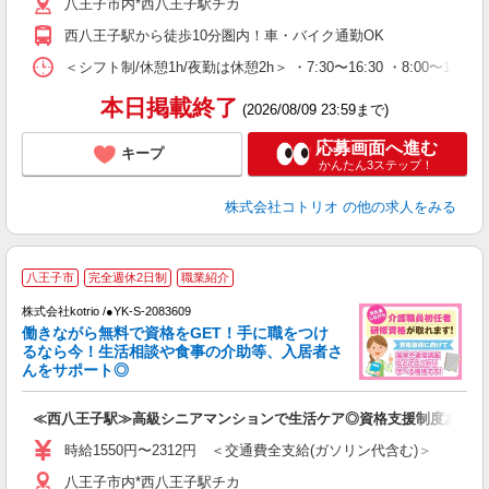
八王子市内*西八王子駅チカ
西八王子駅から徒歩10分圏内！車・バイク通勤OK
＜シフト制/休憩1h/夜勤は休憩2h＞ ・7:30〜16:30 ・8:00〜13:0
本日掲載終了
(2026/08/09 23:59まで)
応募画面へ進む
キープ
かんたん3ステップ！
株式会社コトリオ
の他の求人をみる
2
八王子市
完全週休2日制
職業紹介
株式会社kotrio /●YK-S-2083609
女
働きながら無料で資格をGET！手に職をつけ
ド
るなら今！生活相談や食事の介助等、入居者さ
活
んをサポート◎
ル
自
≪西八王子駅≫高級シニアマンションで生活ケア◎資格支援制度あり
役
時給1550円〜2312円 ＜交通費全支給(ガソリン代含む)＞
八王子市内*西八王子駅チカ