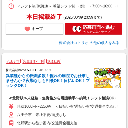
＜シフト制/休憩1h＞ 希望シフト制 （例） ・7:00〜16:00 ・8:00〜
本日掲載終了
(2026/08/09 23:59まで)
応募画面へ進む
キープ
かんたん3ステップ！
株式会社コトリオ
の他の求人をみる
2
八王子市
完全週休2日制
派遣社員
株式会社kotrio /●TC-H-2010519
女
異業種からの転職多数！憧れの病院でお仕事し
ド
ませんか？夜勤なしも相談OK！日払いOK！ブ
活
ランクOK！
ル
自
≪北野駅≫未経験・無資格から看護助手へ挑戦！シフト相談OK♪
役
時給1600円〜2250円 ＜日払い有/週払い有/交通費全支給(ガソリ
八王子市 来社不要/面接なし
北野駅から徒歩圏内/交通費全額支給