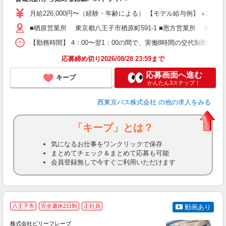
エ
月給226,000円〜（経験・年齢による） 【モデル給与例】 ●30
あ
■楢原営業所 東京都八王子市楢原町591-1 ■恩方営業所 東京都
貸
【勤務時間】 4：00〜翌1：00の間で、実働8時間の交代制勤
応募締め切り2026/08/28 23:59まで
応募画面へ進む
キープ
かんたん3ステップ！
西東京バス株式会社
の他の求人をみる
「キープ」とは？
気になるお仕事をワンクリックで保存
まとめてチェック＆まとめて応募も可能
会員登録無しで今すぐご利用いただけます
八王子市
完全週休2日制
正社員
動画あり
株式会社ビリーフレーブ