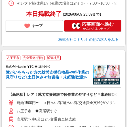
≪シフト制/休憩1h（夜勤の場合は2h）≫ ・7:30〜16:30 ・9:0
本日掲載終了
(2026/08/09 23:59まで)
応募画面へ進む
キープ
かんたん3ステップ！
株式会社コトリオ
の他の求人をみる
2
八王子市
完全週休2日制
派遣社員
株式会社kotrio /●TC-H-1849440
女
障がいをもった方の就労支援◎検品や軽作業の
ド
見守りなど♪土日休み≪無資格・未経験歓迎≫
活
ル
自
【高尾駅】レア！就労支援施設で軽作業の見守りなど＊未経験OK
役
時給1500円〜 ＜日払い有/週払い有/交通費全支給(ガソリン代含む
八王子市 ◆高尾駅すぐ
高尾駅〜車6分ほど♪交通費全額支給