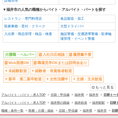
老人ホームのケアSTAFF
設備管理
時給1350円 ◆前払い・日払い・週払いOK
福井市の人気の職種からバイト・アルバイト・パートを探す
福井県福井市福井駅周辺
レストラン・専門料理店
食品製造・加工
詳細を見る
キープ
医療事務・受付・クラーク
大型ドライバー
入出庫・商品管理・検品・検査
施設警備・交通誘導警備・駐車輪
派遣社員
場管理・イベント警備
（株）ウィルオブ・ワークCW 金沢支店/ms170101
日常生活の見守りスタッフ
介護職・ヘルパー
入社日応相談
履歴書不要
時給1350円 ◆前払い・日払い・週払いOK
福井県福井市福井駅周辺
Web面接OK
職場見学OKまたは説明会あり
未経験歓迎
経験者・有資格者歓迎
詳細を見る
キープ
新卒・第二新卒歓迎
女性活躍中
主婦・主夫歓迎
派遣社員
もっと見る
株式会社ブレイブ（マイナビグループ）/MD26
アルバイト・バイト・求人TOP
北陸・甲信越
福井県
福井市
日研トー
介護スタッフ ◆デイサービス、サービス付き
高齢者向け住宅、グループホームなど様々な勤
アルバイト・バイト・求人TOP
福井県の路線
福井鉄道
福井駅駅
日研
務先から選べます。
未経験：時給1400〜1600円（資格・経験によ
職種・条件一覧
医療・介護・福祉
北陸・甲信越
福井県
福井市
日研
る） 経験者：時給1600〜1800円（資格・経験によ