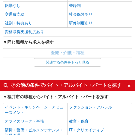
転勤なし
登録制
派遣社員
交通費支給
社会保険あり
（株）ウィルオブ・ワークCW 金沢支店/ms170101
社割・特典あり
研修制度あり
夜勤専従
時給1450円 ◆前払い・日払い・週払いOK
資格取得支援制度あり
福井県福井市
同じ職種から求人を探す
詳細を見る
医療・介護・福祉
キープ
介護職・ヘルパー
関連する条件をもっと見る
派遣社員
同じ特徴から求人を探す
（株）ウィルオブ・ワークCW 金沢支店/ms170101
小規模老人ホームstaff
未経験歓迎
ミドル（40代～）活躍中
その他の条件でバイト・アルバイト・パートを探す
時給1350円 ◆前払い・日払い・週払いOK
週2～3日勤務OK
深夜
福井県福井市福井駅周辺
福井市の職種からバイト・アルバイト・パートを探す
交通費支給
社会保険あり
イベント・キャンペーン・アミュ
ファッション・アパレル
詳細を見る
キープ
ーズメント
オフィスワーク・事務
教育・保育
派遣社員
（株）ウィルオブ・ワークCW 金沢支店/ms170101
清掃・警備・ビルメンテナンス・
IT・クリエイティブ