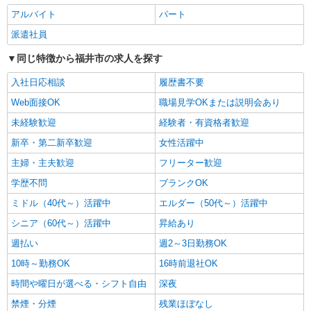
アルバイト
パート
派遣社員
派遣社員
株式会社kotrio /●KY-H-1739560
同じ特徴から福井市の求人を探す
＜福井＞障がい者施設の支援員＊軽作業の見守
りなど＊日払いOK
入社日応相談
履歴書不要
時給1550円〜2187円 ＜日払い有/週払い有/交
Web面接OK
職場見学OKまたは説明会あり
通費全支給(ガソリン代含む)＞
福井市内｜最寄り駅：福井
未経験歓迎
経験者・有資格者歓迎
新卒・第二新卒歓迎
女性活躍中
詳細を見る
キープ
主婦・主夫歓迎
フリーター歓迎
学歴不問
ブランクOK
派遣社員
株式会社kotrio /●KY-H-1990751
ミドル（40代～）活躍中
エルダー（50代～）活躍中
＜福井＞小さなデイサービスSTAFF募集≪週3
シニア（60代～）活躍中
昇給あり
勤務≫≪夕方退社≫
週払い
時給1550円〜2187円 ＜日払い有/週払い有/交
週2～3日勤務OK
通費全支給(ガソリン代含む)＞
10時～勤務OK
16時前退社OK
福井市内｜最寄り駅：福井
時間や曜日が選べる・シフト自由
深夜
詳細を見る
禁煙・分煙
残業ほぼなし
キープ