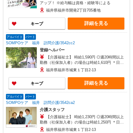
アップ！ ※給与幅は資格・経験等による
福井県福井市開発2丁目705番地
詳細を見る
キープ
アルバイト
パート
SOMPOケア 福井 訪問介護/3542cc2
登録ヘルパー
【介護福祉士】 時給1,590円 ◎週20時間以上
勤務（社保加入者）の場合は時給1,610円 ＊日曜
祝日：時給1,890円〜 【実務者研修・初任者研修
福井県福井市城東１丁目2-13
（ヘルパー1級・2級）】 時給1,510円 ◎週20時間
以上勤務（社保加入者）の場合は時給1,530円 ＊
詳細を見る
キープ
日曜祝日：時給1,810円〜 ◎身体介助、生活援助
が同時給 ◎キャンセル手当：職務時給の60％支給
アルバイト
パート
SOMPOケア 福井 訪問介護/3542ca2
介護スタッフ
【介護福祉士】 時給1,230円 ◎週20時間以上
勤務（社保加入者）の場合は時給1,250円 ＊日曜
祝日：時給1,530円〜 【実務者研修・初任者研修
福井県福井市城東１丁目2-13
（ヘルパー1級・2級）】 時給1,150円 ◎週20時間