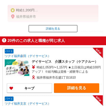
時給1,200円
★週払いOK（規定あり）
福井県福井市
※給与幅は経験・能力による
詳細を見る
ID：AE0626580396
20
件のこの求人と職種が同じ求人
掲載期間終了
NEW
パート
ツクイ福井森田（デイサービス）
デイサービス 介護スタッフ（ケアクルー）
時給1,053円〜1,157円 ★土日祝日は時給100円
アップ！ ※給与幅は資格・経験等による
福井県福井市石盛1丁目1610
詳細を見る
キープ
NEW
パート
ツクイ福井文京（デイサービス）