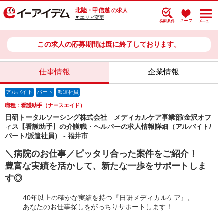
北陸・甲信越
の求人
▼エリア変更
この求人の応募期間は既に終了しております。
仕事情報
企業情報
アルバイト
パート
派遣社員
職種：看護助手（ナースエイド）
日研トータルソーシング株式会社 メディカルケア事業部/金沢オフ
ィス【看護助手】の介護職・ヘルパーの求人情報詳細（アルバイト/
パート/派遣社員） - 福井市
＼病院のお仕事／ピッタリ合った案件をご紹介！
豊富な実績を活かして、新たな一歩をサポートしま
す◎
40年以上の確かな実績を持つ『日研メディカルケア』。
あなたのお仕事探しをがっちりサポートします！