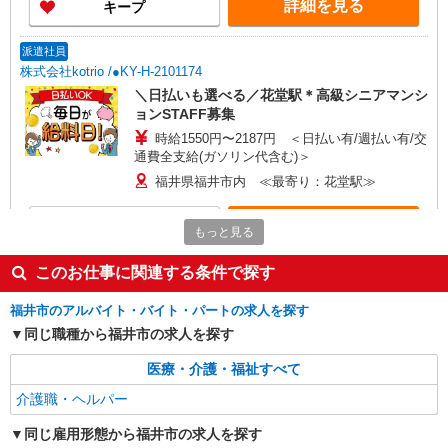
詳細を見る
キープ
派遣社員
株式会社kotrio /●KY-H-2101174
＼日払いも選べる／花堂駅＊高級シニアマンシ
ョンSTAFF募集
時給1550円〜2187円 ＜日払い有/週払い有/交
通費全支給(ガソリン代含む)＞
福井県福井市内 ≪最寄り：花堂駅≫
詳細を見る
キープ
もっと見る
このお仕事に関連する条件で探す
派遣社員
株式会社kotrio /●KY-H-1954360
福井市のアルバイト・バイト・パートの求人を探す
福井駅｜リハビリ補助などのデイサービス
同じ職種から福井市の求人を探す
STAFF♪未経験OK
時給1550円〜2187円 ＜日払い有/週払い有/交
医療・介護・福祉すべて
通費全支給(ガソリン代含む)＞
介護職・ヘルパー
福井市内｜最寄り駅：福井
同じ雇用形態から福井市の求人を探す
詳細を見る
キープ