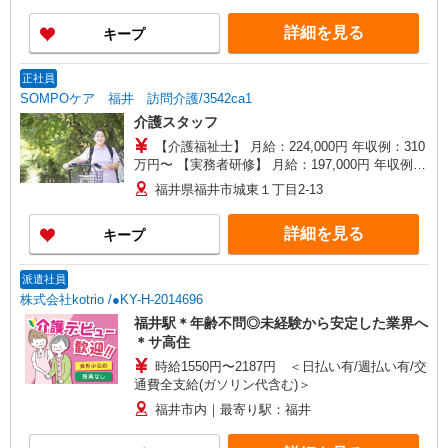
以上勤務（社保加入者）の場合は時給1,170円〜
詳細を見る
キープ
＊日曜祝日：時給1,450円〜 ◎身体介助、生活援
助が同時給
正社員
SOMPOケア 福井 訪問介護/3542ca1
介護スタッフ
【介護福祉士】 月給：224,000円 年収例：310
万円〜 【実務者研修】 月給：197,000円 年収例：
270万円〜 【初任者研修】 月給：191,000円 年収
福井県福井市城東１丁目2-13
例：265万円〜 ※職務手当、働きがい向上手当、
日祝手当（月平均2回分）等、毎月平均的に支払わ
詳細を見る
キープ
れる手当を含みます。 ※介護福祉士のみ、特別職
務手当も含む ◎残業時は別途時間外手当支給（超
過1分〜） ◎賞与 基本給2.08ヶ月分/年支給
派遣社員
株式会社kotrio /●KY-H-2014696
福井駅＊年齢不問◎未経験から安定した業界へ
＊サ高住
時給1550円〜2187円 ＜日払い有/週払い有/交
通費全支給(ガソリン代含む)＞
福井市内｜最寄り駅：福井