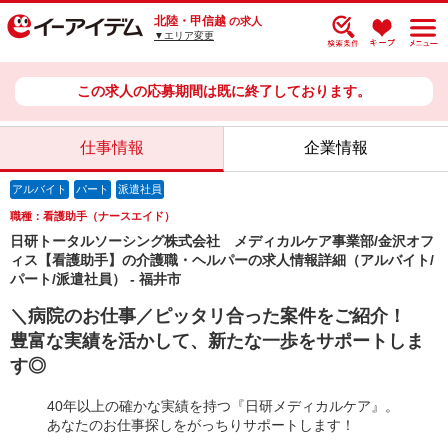
北陸・甲信越
の求人
▼エリア変更
この求人の応募期間は既に終了しております。
仕事情報
企業情報
アルバイト
パート
派遣社員
職種：看護助手（ナースエイド）
日研トータルソーシング株式会社 メディカルケア事業部/金沢オフ
ィス【看護助手】の介護職・ヘルパーの求人情報詳細（アルバイト/
パート/派遣社員） - 福井市
＼病院のお仕事／ピッタリ合った案件をご紹介！
豊富な実績を活かして、新たな一歩をサポートしま
す◎
40年以上の確かな実績を持つ『日研メディカルケア』。
あなたのお仕事探しをがっちりサポートします！