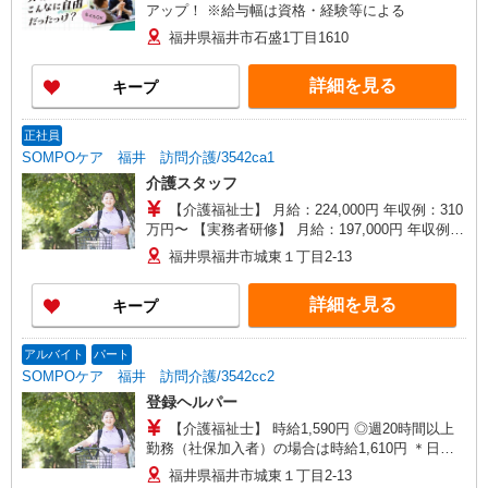
アップ！ ※給与幅は資格・経験等による
福井県福井市石盛1丁目1610
詳細を見る
キープ
正社員
SOMPOケア 福井 訪問介護/3542ca1
介護スタッフ
【介護福祉士】 月給：224,000円 年収例：310
万円〜 【実務者研修】 月給：197,000円 年収例：
270万円〜 【初任者研修】 月給：191,000円 年収
福井県福井市城東１丁目2-13
例：265万円〜 ※職務手当、働きがい向上手当、
日祝手当（月平均2回分）等、毎月平均的に支払わ
詳細を見る
キープ
れる手当を含みます。 ※介護福祉士のみ、特別職
務手当も含む ◎残業時は別途時間外手当支給（超
過1分〜） ◎賞与 基本給2.08ヶ月分/年支給
アルバイト
パート
SOMPOケア 福井 訪問介護/3542cc2
登録ヘルパー
【介護福祉士】 時給1,590円 ◎週20時間以上
勤務（社保加入者）の場合は時給1,610円 ＊日曜
祝日：時給1,890円〜 【実務者研修・初任者研修
福井県福井市城東１丁目2-13
（ヘルパー1級・2級）】 時給1,510円 ◎週20時間