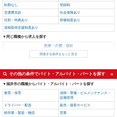
株式会社kotrio /●KY-H-1817787
転勤なし
登録制
シニア向けマンションで見守・食事配膳など＊
交通費支給
社会保険あり
越前花堂駅＊日払可
社割・特典あり
研修制度あり
時給1550円〜2187円 ＜日払い有/週払い有/交
通費全支給(ガソリン代含む)＞
資格取得支援制度あり
福井市内 最寄り駅：越前花堂
同じ職種から求人を探す
詳細を見る
キープ
医療・介護・福祉
介護職・ヘルパー
関連する条件をもっと見る
派遣社員
株式会社kotrio /●KY-H-1990749
同じ特徴から求人を探す
＜越前花堂駅＞デイサービスSTAFF募集≪週3
未経験歓迎
ミドル（40代～）活躍中
勤務≫≪夕方退社≫
その他の条件でバイト・アルバイト・パートを探す
週2～3日勤務OK
深夜
時給1550円〜2187円 ＜日払い有/週払い有/交
福井市の職種からバイト・アルバイト・パートを探す
通費全支給(ガソリン代含む)＞
交通費支給
社会保険あり
福井市内 最寄り駅：越前花堂
教育・保育
清掃・警備・ビルメンテナンス・
設備管理
詳細を見る
キープ
ドライバー・配達
販売・接客サービス
軽作業・製造・物流
営業
派遣社員