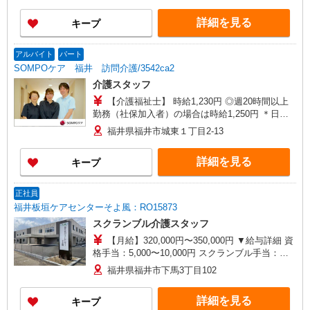
以上勤務（社保加入者）の場合は時給1,530円 ＊
詳細を見る
キープ
日曜祝日：時給1,810円〜 ◎身体介助、生活援助
が同時給 ◎キャンセル手当：職務時給の60％支給
アルバイト
パート
SOMPOケア 福井 訪問介護/3542ca2
介護スタッフ
【介護福祉士】 時給1,230円 ◎週20時間以上
勤務（社保加入者）の場合は時給1,250円 ＊日曜
祝日：時給1,530円〜 【実務者研修・初任者研修
福井県福井市城東１丁目2-13
（ヘルパー1級・2級）】 時給1,150円 ◎週20時間
以上勤務（社保加入者）の場合は時給1,170円〜
詳細を見る
キープ
＊日曜祝日：時給1,450円〜 ◎身体介助、生活援
助が同時給
正社員
福井板垣ケアセンターそよ風：RO15873
スクランブル介護スタッフ
【月給】320,000円〜350,000円 ▼給与詳細 資
格手当：5,000〜10,000円 スクランブル手当：
10,000円 処遇改善手当：35,920円 住宅手当：規定
福井県福井市下馬3丁目102
あり 精勤手当：8,000円 調整手当：0〜100,000円
▼下記別途支給 夜勤手当：6,000円（1回分） 通勤
詳細を見る
キープ
手当 年末年始手当：380円/時 賞与年2回（6月・