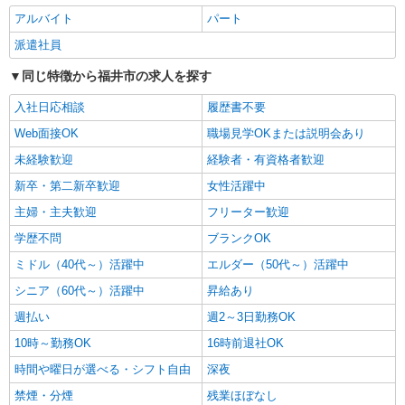
派遣社員
アルバイト
パート
株式会社kotrio /●KY-H-1954360
福井駅｜リハビリ補助などのデイサービス
派遣社員
STAFF♪未経験OK
同じ特徴から福井市の求人を探す
時給1550円〜2187円 ＜日払い有/週払い有/交
通費全支給(ガソリン代含む)＞
入社日応相談
履歴書不要
福井市内｜最寄り駅：福井
Web面接OK
職場見学OKまたは説明会あり
未経験歓迎
経験者・有資格者歓迎
詳細を見る
キープ
新卒・第二新卒歓迎
女性活躍中
派遣社員
主婦・主夫歓迎
フリーター歓迎
株式会社kotrio /●KY-H-1817190
学歴不問
ブランクOK
夕方までのデイサービス☆車の運転できる方優
遇【福井駅】
ミドル（40代～）活躍中
エルダー（50代～）活躍中
時給1550円〜2187円 ＜日払い有/週払い有/交
シニア（60代～）活躍中
昇給あり
通費全支給(ガソリン代含む)＞
週払い
週2～3日勤務OK
福井市内｜最寄り駅：福井
10時～勤務OK
16時前退社OK
詳細を見る
キープ
時間や曜日が選べる・シフト自由
深夜
禁煙・分煙
残業ほぼなし
派遣社員