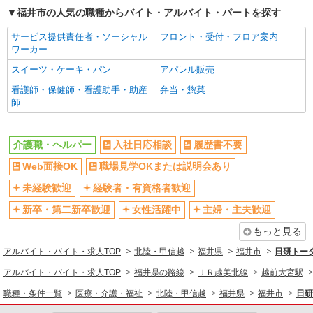
株式会社kotrio /●KY-H-1953518
福井市の人気の職種からバイト・アルバイト・パートを探す
福井駅▼綺麗なサ高住で生活ケア▼清掃やフロ
アの巡回など
サービス提供責任者・ソーシャル
フロント・受付・フロア案内
ワーカー
時給1550円〜2187円 ＜日払い有/週払い有/交
通費全支給(ガソリン代含む)＞
スイーツ・ケーキ・パン
アパレル販売
福井市内｜最寄り駅：福井
看護師・保健師・看護助手・助産
弁当・惣菜
師
詳細を見る
キープ
介護職・ヘルパー
入社日応相談
履歴書不要
派遣社員
株式会社kotrio /●KY-H-1954352
Web面接OK
職場見学OKまたは説明会あり
越前花堂駅｜リハビリ補助などのデイサービス
未経験歓迎
経験者・有資格者歓迎
STAFF♪未経験OK
時給1550円〜2187円 ＜日払い有/週払い有/交
新卒・第二新卒歓迎
女性活躍中
主婦・主夫歓迎
通費全支給(ガソリン代含む)＞
もっと見る
福井市内 最寄り駅：越前花堂
アルバイト・バイト・求人TOP
北陸・甲信越
福井県
福井市
日研トー
詳細を見る
キープ
アルバイト・バイト・求人TOP
福井県の路線
ＪＲ越美北線
越前大宮駅
職種・条件一覧
医療・介護・福祉
北陸・甲信越
福井県
福井市
日研
派遣社員