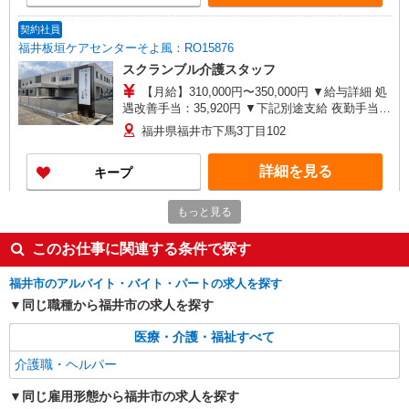
12月） 昇給年1回（4月） 特別報酬：平均34.1万
円（最高額135万円） ※2025年6月支給実績 ※処
契約社員
遇改善手当は試用期間中(3ヶ月)は支給なし
福井板垣ケアセンターそよ風：RO15876
スクランブル介護スタッフ
【月給】310,000円〜350,000円 ▼給与詳細 処
遇改善手当：35,920円 ▼下記別途支給 夜勤手当：
6,000円（1回） 準夜勤手当：3,500円（1回） 通勤
福井県福井市下馬3丁目102
手当 年末年始手当：380円/時 寸志あり：年2回（6
月・12月） ※業績による 特別報酬：平均34.1万円
詳細を見る
キープ
（最高額135万円） ※2025年6月支給実績 ※処遇
改善手当は試用期間中(3ヶ月)は支給なし
もっと見る
派遣社員
株式会社kotrio /●KY-H-1817440
このお仕事に関連する条件で探す
夕方までのデイサービス☆車の運転できる方優
遇【越前花堂 駅】
福井市のアルバイト・バイト・パートの求人を探す
時給1550円〜2187円 ＜日払い有/週払い有/交
同じ職種から福井市の求人を探す
通費全支給(ガソリン代含む)＞
福井市内 最寄り駅：越前花堂
医療・介護・福祉すべて
介護職・ヘルパー
詳細を見る
キープ
同じ雇用形態から福井市の求人を探す