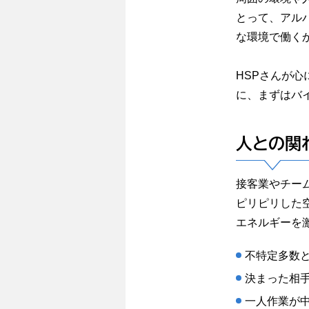
とって、アル
な環境で働く
HSPさんが
に、まずはバ
人との関
接客業やチー
ピリピリした
エネルギーを
不特定多数
決まった相
一人作業が