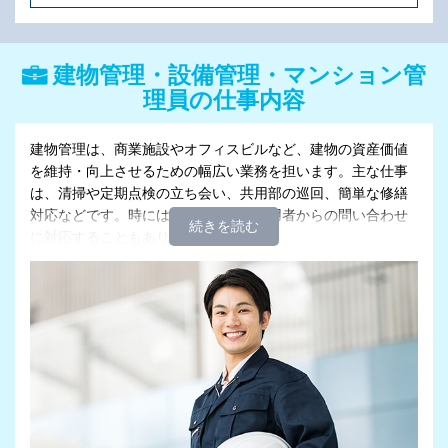
建物管理・設備管理・マンション管
理員の仕事内容
建物管理は、商業施設やオフィスビルなど、建物の資産価値
を維持・向上させるための幅広い業務を担います。主な仕事
は、清掃や定期点検の立ち会い、共用部の巡回、簡単な修繕
対応などです。時には、テナントや利用者からの問い合わせ
に対応することもあります。
設備管理は、建物内の電気、空調、給排水、消防といった
様々な設備が正常に機能しているかを点検・監視する専門的
な仕事です。日常的な巡回点検で異常がないかを確認した
り、故障や不具合が発生した際には応急処置を行います。専
門的な知識が求められますが、未経験からでも始められるパ
ート・アルバイトの求人もあります。
マンション管理員は、マンションに常駐し、居住者が快適に
暮らせるようサポートする仕事です。主な業務は、マンショ
ン内の清掃、ゴミ出しのルールの確認、来訪者の受付、郵便