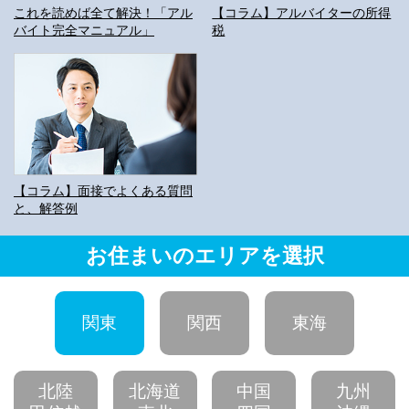
これを読めば全て解決！「アル
【コラム】アルバイターの所得
バイト完全マニュアル」
税
【コラム】面接でよくある質問
と、解答例
お住まいのエリアを選択
関東
関西
東海
北陸
北海道
中国
九州