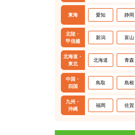
東海
愛知
静岡
北陸・
新潟
富山
甲信越
北海道・
北海道
青森
東北
中国・
鳥取
島根
四国
九州・
福岡
佐賀
沖縄