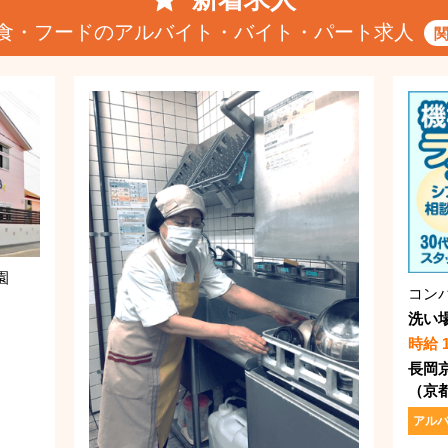
食・フードのアルバイト・バイト・パート求人
園
洗い
時給 
長岡
（京都
アル