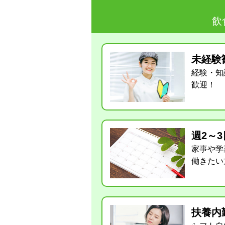
飲
未経験
経験・知
歓迎！
週2～
家事や学
働きたい
扶養内