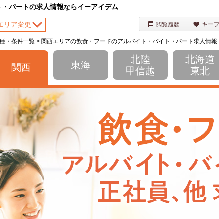
ト・パートの求人情報ならイーアイデム
エリア変更
閲覧履歴
キー
種・条件一覧
> 関西エリアの飲食・フードのアルバイト・バイト・パート求人情報
を選択してください
北陸
北海道
東海
関西
甲信越
東北