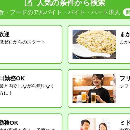
人気の条件から検索
食・フードのアルバイト・バイト・パート求人
歓迎
ま
識ゼロからのスタート
まか
3日勤務OK
フ
業と両立しながら無理なく
シフ
方に！
勤務OK
ミ