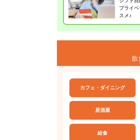
シフト自
プライベ
スメ♪
飲
カフェ・ダイニング
居酒屋
給食