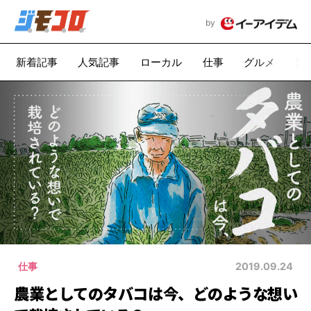
by
新着記事
人気記事
ローカル
仕事
グルメ
漫
仕事
2019.09.24
農業としてのタバコは今、どのような想い