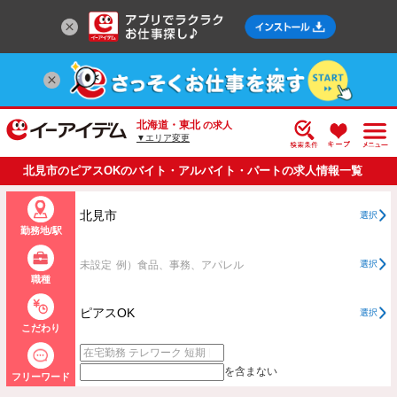
北海道・東北
の求人
▼エリア変更
北見市のピアスOKのバイト・アルバイト・パートの求人情報一覧
北見市
選択
勤務地/駅
未設定
例）食品、事務、アパレル
選択
職種
ピアスOK
選択
こだわり
を含まない
フリーワード