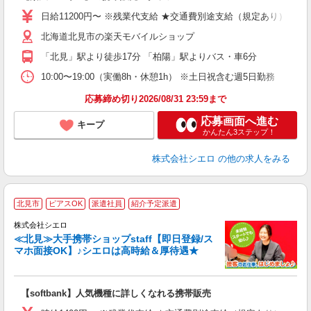
日給11200円〜 ※残業代支給 ★交通費別途支給（規定あり） ゜+
あ
北海道北見市の楽天モバイルショップ
K
「北見」駅より徒歩17分 「柏陽」駅よりバス・車6分
貸
10:00〜19:00（実働8h・休憩1h） ※土日祝含む週5日勤務
応募締め切り2026/08/31 23:59まで
応募画面へ進む
キープ
かんたん3ステップ！
株式会社シエロ
の他の求人をみる
★
北見市
ピアスOK
派遣社員
紹介予定派遣
♪
株式会社シエロ
≪北見≫大手携帯ショップstaff【即日登録/ス
マホ面接OK】♪シエロは高時給＆厚待遇★
い
即
【softbank】人気機種に詳しくなれる携帯販売
あ