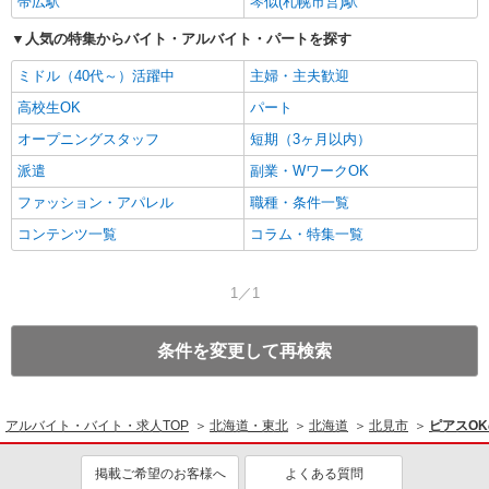
帯広駅
琴似(札幌市営)駅
人気の特集からバイト・アルバイト・パートを探す
ミドル（40代～）活躍中
主婦・主夫歓迎
高校生OK
パート
オープニングスタッフ
短期（3ヶ月以内）
派遣
副業・WワークOK
ファッション・アパレル
職種・条件一覧
コンテンツ一覧
コラム・特集一覧
1／1
条件を変更して再検索
アルバイト・バイト・求人TOP
北海道・東北
北海道
北見市
ピアスO
掲載ご希望のお客様へ
よくある質問