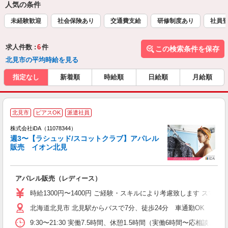
人気の条件
未経験歓迎
社会保険あり
交通費支給
研修制度あり
社員
求人件数 :
6
件
この検索条件を保存
北見市の平均時給を見る
指定なし
新着順
時給順
日給順
月給順
北見市
ピアスOK
派遣社員
ョ
株式会社iDA（11078344）
週3〜【ラシュッド/スコットクラブ】アパレル
研
販売 イオン北見
か
アパレル販売（レディース）
入
交
時給1300円〜1400円 ご経験・スキルにより考慮致します ス
イ
北海道北見市 北見駅からバスで7分、徒歩24分 車通勤OK
学
代
9:30〜21:30 実働7.5時間、休憩1.5時間（実働6時間〜
フ