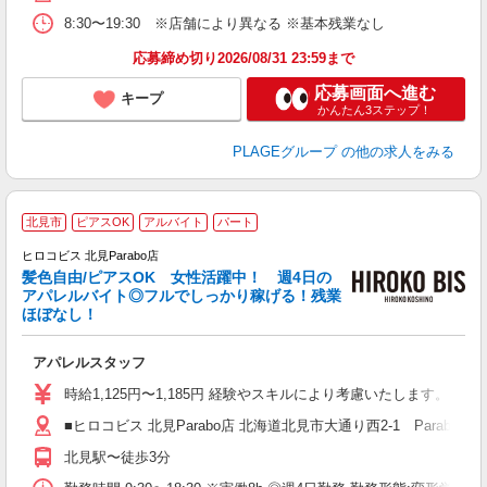
ク
8:30〜19:30 ※店舗により異なる ※基本残業なし
あ
応募締め切り2026/08/31 23:59まで
支
応募画面へ進む
キープ
かんたん3ステップ！
PLAGEグループ
の他の求人をみる
北見市
ピアスOK
アルバイト
パート
6
ヒロコビス 北見Parabo店
髪色自由/ピアスOK 女性活躍中！ 週4日の
アパレルバイト◎フルでしっかり稼げる！残業
ほぼなし！
正
アパレルスタッフ
経
色
時給1,125円〜1,185円 経験やスキルにより考慮いたします。
し
■ヒロコビス 北見Parabo店 北海道北見市大通り西2-1 Parabo北見
北見駅〜徒歩3分