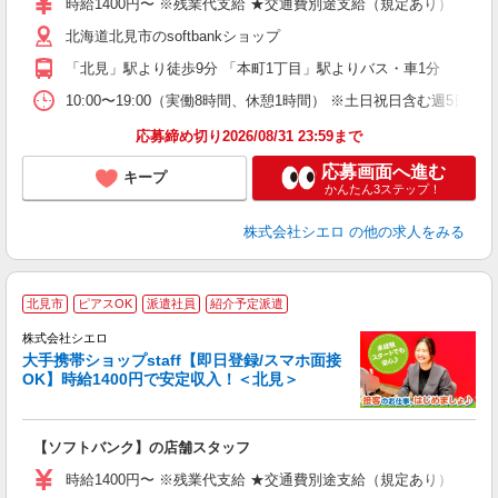
時給1400円〜 ※残業代支給 ★交通費別途支給（規定あり） ゜+゜
K
北海道北見市のsoftbankショップ
貸
「北見」駅より徒歩9分 「本町1丁目」駅よりバス・車1分
10:00〜19:00（実働8時間、休憩1時間） ※土日祝日含む週5日勤務
応募締め切り2026/08/31 23:59まで
応募画面へ進む
キープ
かんたん3ステップ！
株式会社シエロ
の他の求人をみる
★
北見市
ピアスOK
派遣社員
紹介予定派遣
♪
株式会社シエロ
大手携帯ショップstaff【即日登録/スマホ面接
OK】時給1400円で安定収入！＜北見＞
務
即
【ソフトバンク】の店舗スタッフ
あ
時給1400円〜 ※残業代支給 ★交通費別途支給（規定あり） ゜+゜
K