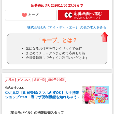
年
応募締め切り2026/11/30 23:59まで
躍
応募画面へ進む
キープ
かんたん3ステップ！
株式会社iDA（アイ・ディ・エー）
の他の求人をみる
「キープ」とは？
気になるお仕事をワンクリックで保存
まとめてチェック＆まとめて応募も可能
会員登録無しで今すぐご利用いただけます
★
北見市
ピアスOK
派遣社員
紹介予定派遣
♪
株式会社シエロ
◎北見◎【即日登録/スマホ面接OK】大手携帯
ショップstaff！裏ワザ便利機能も知れちゃう♪
理
【楽天モバイル】の携帯販売スタッフ
即