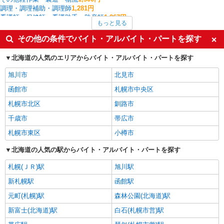
調理・調理補助・調理師
1,281円
看護師・保健師・看護助手・助産師
1,267円
もっと見る
作業療法士・理学療法士・言語聴覚士・視能訓練士
1,267円
フロント・受付・フロア案内
1,260円
その他の条件でバイト・アルバイト・パートを探す
ファストフード・デリ
1,245円
アパレル販売
1,213円
北海道の人気のエリアからバイト・アルバイト・パートを探す
北見市の他の職種の平均時給を見る
旭川市
北見市
函館市
札幌市中央区
札幌市北区
釧路市
千歳市
帯広市
札幌市東区
小樽市
北海道の人気の駅からバイト・アルバイト・パートを探す
札幌(ＪＲ)駅
旭川駅
新札幌駅
函館駅
元町(札幌)駅
森林公園(北海道)駅
新富士(北海道)駅
白石(札幌市営)駅