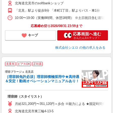
北海道北見市のsoftbankショップ
貸
「北見」駅より徒歩9分 「本町1丁目」駅よりバス・車1分
10:00〜19:00（実働8時間、休憩1時間） ※土日祝日含む週5日勤務
応募締め切り2026/08/31 23:59まで
応募画面へ進む
キープ
かんたん3ステップ！
株式会社シエロ
の他の求人をみる
北見市
ピアスOK
正社員
理容プラージュ 北見店
［理容師免許必須］理容師積極採用中★高待遇
＆安定！動画オペレーションマニュアルあり！
募
給
歩
理容師（スタイリスト）
入
資
月給321,200円〜351,120円＋歩合 ※能力による ★固定時間外
ブ
北海道北見市東三輪4-13-5
自