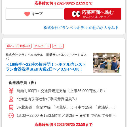
応募締め切り2026/08/25 23:59まで
応募画面へ進む
キープ
かんたん3ステップ！
株式会社グランベルホテル
の他の求人をみる
週2～3日勤務OK
アルバイト
パート
株式会社グランベルホテル 洞爺サンパレスリゾート＆ス
パ
＜18時半〜22時の短時間！＞ホテル内レスト
ラン食器洗浄Staff★週2日〜／3.5H〜OK！
勤
で
食器洗浄員（夜）
友
第
時給1,100円＋交通費規定支給（上限35,000円迄／月）
ブ
北海道有珠郡壮瞥町字洞爺湖温泉7-1
～
フ
JR北海道 室蘭本線 「洞爺駅」より車で15分 「豊浦駅」より車で
リ
業
18:30〜22:00 ★1日3.5時間／週2日〜 ★短期で始めて長期への
取
応募締め切り2026/08/25 23:59まで