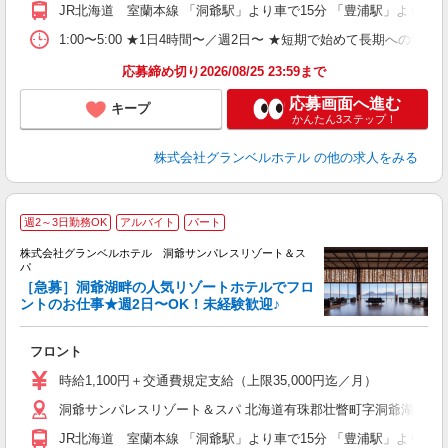
企
JR北海道 室蘭本線 「洞爺駅」より車で15分 「豊浦駅」より車で
転
あ
1:00〜5:00 ★1日4時間〜／週2日〜 ★短期で始めて長期への切り
応募締め切り2026/08/25 23:59まで
応募画面へ進む
キープ
かんたん3ステップ！
株式会社グランベルホテル
の他の求人をみる
週2～3日勤務OK
アルバイト
パート
株式会社グランベルホテル 洞爺サンパレスリゾート＆ス
パ
日
［急募］洞爺湖畔の人気リゾートホテルでフロ
ントのお仕事★週2日〜OK！未経験歓迎♪
ま
フロント
友
第
時給1,100円＋交通費規定支給（上限35,000円迄／月）
ブ
洞爺サンパレスリゾート＆スパ 北海道有珠郡壮瞥町字洞爺湖温泉7-
～
夕
JR北海道 室蘭本線 「洞爺駅」より車で15分 「豊浦駅」より車で
ク