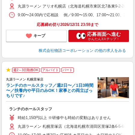
O
丸源ラーメン アリオ札幌店（北海道札幌市東区北7条東9-2-20 アリ
務
企
9:00〜24:00内で応相談 例／9:00〜15:00、17:00〜
ま
応募締め切り2026/12/31 23:59まで
応募画面へ進む
キープ
かんたん3ステップ！
株式会社物語コーポレーション
の他の求人をみる
週2～3日勤務OK
アルバイト
パート
★
丸源ラーメン 札幌里塚店
ランチのホールスタッフ／週2日〜／1日3時間
〜／扶養内や平日のみOK！家事との両立ばっ
ちりです♪
一
ランチのホールスタッフ
入
活
時給1,150円以上 ※研修中も時給の変動はありません
（
丸源ラーメン 札幌里塚店（北海道札幌市清田区里塚2条6-5-60）
n
日