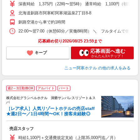
ク
深夜時給 1,375円（22時〜翌5時） 通常時給 1,100円（朝5時〜
0
北海道釧路市阿寒町阿寒湖温泉2丁目8-8
3
ト
釧路空港から車で約1時間
ゾ
保
22:00〜翌7:00（休憩60分／実働8時間） ＼ フルタイムで
応募締め切り2026/08/25 23:59まで
応募画面へ進む
キープ
かんたん3ステップ！
ニュー阿寒ホテル
の他の求人をみる
週2～3日勤務OK
アルバイト
パート
株式会社グランベルホテル 洞爺サンパレスリゾート＆ス
し
パ
［レア求人］人気リゾートホテルの売店staff
★週2日〜／1日4時間〜OK！接客未経験◎
度
売店スタッフ
友
第
時給1,100円＋交通費規定支給（上限35,000円迄／月）