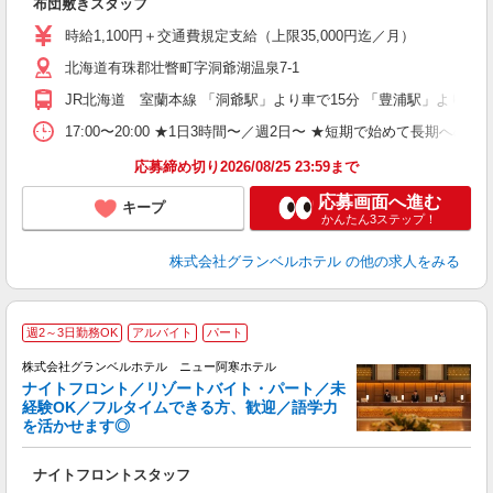
布団敷きスタッフ
友
第
時給1,100円＋交通費規定支給（上限35,000円迄／月）
ブ
北海道有珠郡壮瞥町字洞爺湖温泉7-1
～
夕
JR北海道 室蘭本線 「洞爺駅」より車で15分 「豊浦駅」より車で
ク
給
17:00〜20:00 ★1日3時間〜／週2日〜 ★短期で始めて長期への
り
応募締め切り2026/08/25 23:59まで
応募画面へ進む
キープ
かんたん3ステップ！
株式会社グランベルホテル
の他の求人をみる
週2～3日勤務OK
アルバイト
パート
株式会社グランベルホテル ニュー阿寒ホテル
ナイトフロント／リゾートバイト・パート／未
ど
経験OK／フルタイムできる方、歓迎／語学力
を活かせます◎
ご
入
ナイトフロントスタッフ
歓