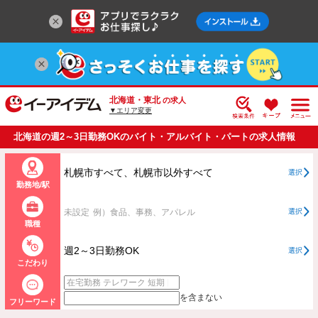
北海道・東北
の求人
▼エリア変更
北海道の週2～3日勤務OKのバイト・アルバイト・パートの求人情報
一覧
札幌市すべて、札幌市以外すべて
選択
勤務地/駅
未設定
例）食品、事務、アパレル
選択
職種
週2～3日勤務OK
選択
こだわり
を含まない
フリーワード