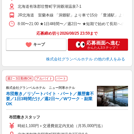
ブ
北海道有珠郡壮瞥町字洞爺湖温泉7-1
～
フ
JR北海道 室蘭本線 「洞爺駅」より車で15分 「豊浦駅」より車で
プ
O
8:00〜21:00 ★1日4時間〜／週2日〜 ★短期で始めて長期への切
育
応募締め切り2026/08/25 23:59まで
応募画面へ進む
キープ
かんたん3ステップ！
株式会社グランベルホテル
の他の求人をみる
週2～3日勤務OK
アルバイト
パート
ツ
株式会社グランベルホテル ニュー阿寒ホテル
布団敷き／リゾートバイト・パート／履歴書不
要／1日3時間だけ／週2日〜／Wワーク・副業
に
OK
履
主
布団敷きスタッフ
中
O
時給1,100円＋交通費規定内支給（月35,000円迄）
昼