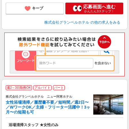
応募画面へ進む
キープ
かんたん3ステップ！
株式会社グランベルホテル
の他の求人をみる
週2～3日勤務OK
アルバイト
パート
黙
株式会社グランベルホテル ニュー阿寒ホテル
間
女性浴場清掃／履歴書不要／短時間／週2日〜
／WワークOK／主婦・フリーター活躍中！3ヶ
月〜の短期も可
も
履
浴場清掃スタッフ ★女性のみ
主