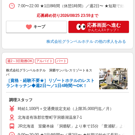
給
7:00〜22:00 ★1日8時間（休憩1時間）／週2日〜 ★短期で始
り
応募締め切り2026/08/25 23:59まで
応募画面へ進む
キープ
かんたん3ステップ！
株式会社グランベルホテル
の他の求人をみる
週2～3日勤務OK
アルバイト
パート
株式会社グランベルホテル 洞爺サンパレスリゾート＆ス
パ
［資格・経験不要★］リゾートホテルのレスト
ランキッチン◆週2日〜／1日4時間〜OK！
働
勤
調理スタッフ
友
第
時給1,100円＋交通費規定支給（上限35,000円迄／月）
ブ
北海道有珠郡壮瞥町字洞爺湖温泉7-1
～
フ
JR北海道 室蘭本線 「洞爺駅」より車で15分 「豊浦駅」より車で
プ
O
9:00〜20:00 ★1日4時間〜／週2日〜 ★短期で始めて長期への切