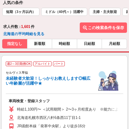
人気の条件
短期（3ヶ月以内）
ミドル（40代～）活躍中
主婦・主夫歓迎
求人件数 :
1,601
件
この検索条件を保存
北海道の平均時給を見る
指定なし
新着順
時給順
日給順
月給順
＼
週2～3日勤務OK
アルバイト
パート
セルヴィス琴似
未経験者大歓迎！しっかりお教えします◎幅広
い年齢層が活躍中★
が
車両検査・登録スタッフ
未
O
時給1,100円〜 ＜試用期間＞ 2〜3ヶ月程度あり ※能力による ※
日
北海道札幌市西区八軒6条西11丁目1-1
養
JR函館本線「発寒中央駅」より徒歩16分