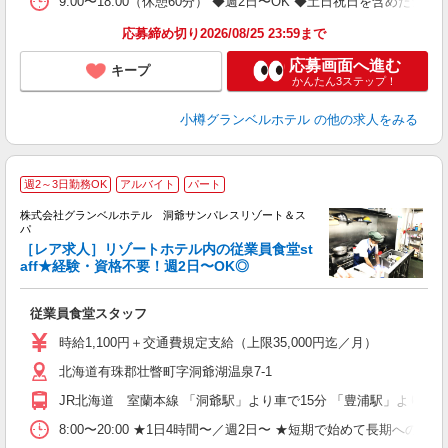
9:00〜18:00（休憩60分） ◆週2日〜OK ◆土日祝日を含め
養
応募締め切り2026/08/25 23:59まで
応募画面へ進む
キープ
かんたん3ステップ！
小樽グランベルホテル
の他の求人をみる
週2～3日勤務OK
アルバイト
パート
株式会社グランベルホテル 洞爺サンパレスリゾート＆ス
パ
い
［レア求人］リゾートホテル内の従業員食堂st
aff★経験・資格不要！週2日〜OK◎
さ
従業員食堂スタッフ
友
第
時給1,100円＋交通費規定支給（上限35,000円迄／月）
ブ
北海道有珠郡壮瞥町字洞爺湖温泉7-1
～
フ
JR北海道 室蘭本線 「洞爺駅」より車で15分 「豊浦駅」より車で
プ
O
8:00〜20:00 ★1日4時間〜／週2日〜 ★短期で始めて長期への切
育