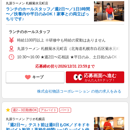
丸源ラーメン 札幌菊水元町店
ランチのホールスタッフ／週2日〜／1日3時間
〜／扶養内や平日のみOK！家事との両立ばっ
ちりです♪
一
ランチのホールスタッフ
入
活
時給1100円以上 ※研修中も時給の変動はありません
（
丸源ラーメン 札幌菊水元町店（北海道札幌市白石区菊水元町5条1-8
n
日
10:30〜16:00 ★週2日〜応相談 ★平日のみ、土日祝のみO
煙
あ
応募締め切り2026/12/31 23:59まで
応募画面へ進む
キープ
かんたん3ステップ！
株式会社物語コーポレーション
の他の求人をみる
週2～3日勤務OK
アルバイト
パート
★
丸源ラーメン アリオ札幌店
「週2日〜」テスト前は週0日もOK／ドキドキ
初バイト歓迎！高校生仲間いっぱい♪バイト仲