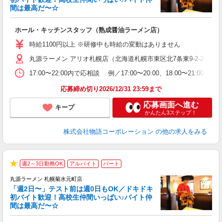
間は最高だ〜☆
望
ホール・キッチンスタッフ（熟成醤油ラーメン店）
入
活
時給1100円以上 ※研修中も時給の変動はありません
O
丸源ラーメン アリオ札幌店（北海道札幌市東区北7条東9-2-20 アリ
務
ー
17:00〜22:00内で応相談 例／17:00〜20:00、18:0
食
応募締め切り2026/12/31 23:59まで
応募画面へ進む
キープ
かんたん3ステップ！
株式会社物語コーポレーション
の他の求人をみる
週2～3日勤務OK
アルバイト
パート
★
丸源ラーメン 札幌菊水元町店
「週2日〜」テスト前は週0日もOK／ドキドキ
『
初バイト歓迎！高校生仲間いっぱい♪バイト仲
間は最高だ〜☆
を