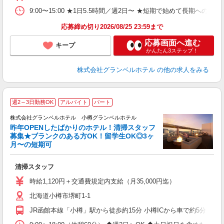
ク
給
9:00〜15:00 ★1日5.5時間／週2日〜 ★短期で始めて長期への切
り
応募締め切り2026/08/25 23:59まで
応募画面へ進む
キープ
かんたん3ステップ！
株式会社グランベルホテル
の他の求人をみる
週2～3日勤務OK
アルバイト
パート
株式会社グランベルホテル 小樽グランベルホテル
昨年OPENしたばかりのホテル！清掃スタッフ
募集★ブランクのある方OK！留学生OK◎3ヶ
月〜の短期可
ィ
清掃スタッフ
入
歓
時給1,120円＋交通費規定内支給（月35,000円迄）
ク
北海道小樽市堺町1-1
か
期
JR函館本線「小樽」駅から徒歩約15分 小樽ICから車で約5分
や
煙