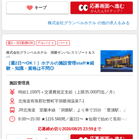
応募画面へ進む
キープ
かんたん3ステップ！
株式会社グランベルホテル
の他の求人をみる
■
週2～3日勤務OK
アルバイト
パート
株式会社グランベルホテル 洞爺サンパレスリゾート＆ス
パ
［週2日〜OK！］ホテルの施設管理staff★経
験・知識・資格は不問◎
ど
施設管理員
履
新
時給1,100円＋交通費規定支給（上限35,000円迄／月）
ン
北海道有珠郡壮瞥町字洞爺湖温泉7-1
（
フ
JR北海道 室蘭本線 「洞爺駅」より車で15分 「豊浦駅」より車で
車
ク
8:00〜15:00 ★1日6.5時間／週2日〜 ★短期で始めて長期への切
与
応募締め切り2026/08/25 23:59まで
応募画面へ進む