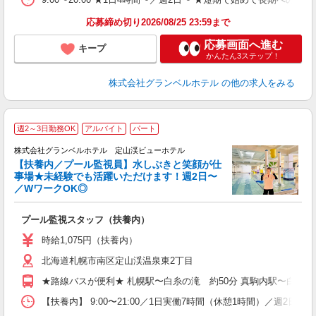
育
応募締め切り2026/08/25 23:59まで
応募画面へ進む
キープ
かんたん3ステップ！
株式会社グランベルホテル
の他の求人をみる
週2～3日勤務OK
アルバイト
パート
株式会社グランベルホテル 定山渓ビューホテル
【扶養内／プール監視員】水しぶきと笑顔が仕
事場★未経験でも活躍いただけます！週2日〜
す
／WワークOK◎
職
プール監視スタッフ（扶養内）
未
性
時給1,075円（扶養内）
～
北海道札幌市南区定山渓温泉東2丁目
夕
ク
★路線バスが便利★ 札幌駅〜白糸の滝 約50分 真駒内駅〜白糸の滝
割
【扶養内】 9:00〜21:00／1日実働7時間（休憩1時間）／週2