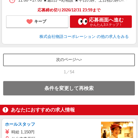
11:00〜17:00 ★週2日〜応相談 ★平日のみ、土日祝のみO
煙
あ
応募締め切り2026/12/31 23:59まで
応募画面へ進む
キープ
かんたん3ステップ！
株式会社物語コーポレーション
の他の求人をみる
次のページへ
1／54
条件を変更して再検索
あなたにおすすめの求人情報
ホールスタッフ
時給 1,150円