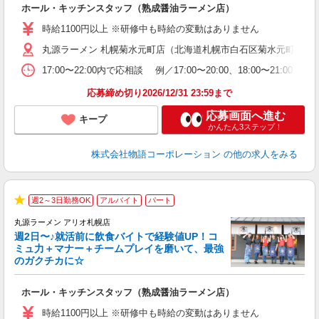
ホール・キッチンスタッフ（熟成醤油ラーメン店）
入
活
時給1100円以上 ※研修中も時給の変動はありません
O
丸源ラーメン 札幌菊水元町店（北海道札幌市白石区菊水元町5条1-8
務
ー
17:00〜22:00内で応相談 例／17:00〜20:00、18:0
食
応募締め切り2026/12/31 23:59まで
応募画面へ進む
キープ
かんたん3ステップ！
株式会社物語コーポレーション
の他の求人をみる
週2～3日勤務OK
アルバイト
パート
★
丸源ラーメン アリオ札幌店
週2日〜♪就活前に飲食バイトで経験値UP！コ
0
ミュ力＋マナー＋チームプレイを磨いて、最強
のガクチカに☆
し
ホール・キッチンスタッフ（熟成醤油ラーメン店）
入
活
時給1100円以上 ※研修中も時給の変動はありません