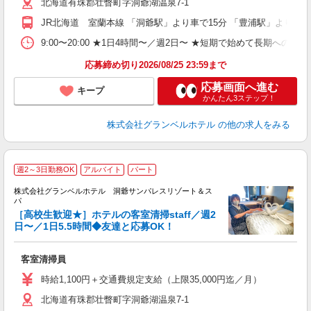
北海道有珠郡壮瞥町字洞爺湖温泉7-1
～
フ
JR北海道 室蘭本線 「洞爺駅」より車で15分 「豊浦駅」より車で
プ
O
9:00〜20:00 ★1日4時間〜／週2日〜 ★短期で始めて長期への切
育
応募締め切り2026/08/25 23:59まで
応募画面へ進む
キープ
かんたん3ステップ！
株式会社グランベルホテル
の他の求人をみる
週2～3日勤務OK
アルバイト
パート
株式会社グランベルホテル 洞爺サンパレスリゾート＆ス
し
パ
［高校生歓迎★］ホテルの客室清掃staff／週2
日〜／1日5.5時間◆友達と応募OK！
「
客室清掃員
友
迎
時給1,100円＋交通費規定支給（上限35,000円迄／月）
学
北海道有珠郡壮瞥町字洞爺湖温泉7-1
活