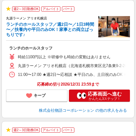
週2～3日勤務OK
アルバイト
パート
★
丸源ラーメン アリオ札幌店
ランチのホールスタッフ／週2日〜／1日3時間
〜／扶養内や平日のみOK！家事との両立ばっ
ちりです♪
一
ランチのホールスタッフ
入
活
時給1100円以上 ※研修中も時給の変動はありません
（
丸源ラーメン アリオ札幌店（北海道札幌市東区北7条東9-2-20 アリ
n
日
11:00〜17:00 ★週2日〜応相談 ★平日のみ、土日祝のみO
煙
あ
応募締め切り2026/12/31 23:59まで
応募画面へ進む
キープ
かんたん3ステップ！
株式会社物語コーポレーション
の他の求人をみる
週2～3日勤務OK
アルバイト
パート
★