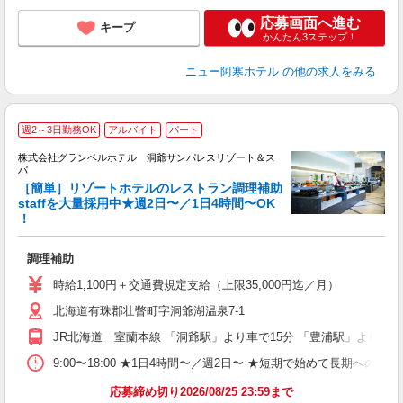
応募画面へ進む
キープ
かんたん3ステップ！
ニュー阿寒ホテル
の他の求人をみる
週2～3日勤務OK
アルバイト
パート
株式会社グランベルホテル 洞爺サンパレスリゾート＆ス
パ
て
［簡単］リゾートホテルのレストラン調理補助
staffを大量採用中★週2日〜／1日4時間〜OK
！
ー
友
調理補助
第
ブ
時給1,100円＋交通費規定支給（上限35,000円迄／月）
～
北海道有珠郡壮瞥町字洞爺湖温泉7-1
夕
ク
JR北海道 室蘭本線 「洞爺駅」より車で15分 「豊浦駅」より車で
給
9:00〜18:00 ★1日4時間〜／週2日〜 ★短期で始めて長期への切
り
応募締め切り2026/08/25 23:59まで