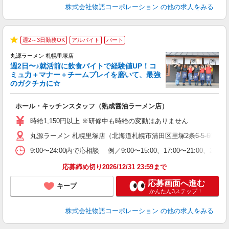
株式会社物語コーポレーション
の他の求人をみる
週2～3日勤務OK
アルバイト
パート
★
丸源ラーメン 札幌里塚店
週2日〜♪就活前に飲食バイトで経験値UP！コ
0
ミュ力＋マナー＋チームプレイを磨いて、最強
のガクチカに☆
し
ホール・キッチンスタッフ（熟成醤油ラーメン店）
入
活
時給1,150円以上 ※研修中も時給の変動はありません
O
丸源ラーメン 札幌里塚店（北海道札幌市清田区里塚2条6-5-60）
務
企
9:00〜24:00内で応相談 例／9:00〜15:00、17:00〜
ま
応募締め切り2026/12/31 23:59まで
応募画面へ進む
キープ
かんたん3ステップ！
株式会社物語コーポレーション
の他の求人をみる