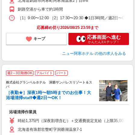
北海道釧路市阿寒町阿寒湖温泉2丁目8-8
務
貸
釧路空港から車で約1時間
［1］9:00〜12:00 ［2］17:30〜20:30 ◆1日3時間／週
応募締め切り2026/08/25 23:59まで
応募画面へ進む
キープ
かんたん3ステップ！
ニュー阿寒ホテル
の他の求人をみる
週2～3日勤務OK
アルバイト
パート
株式会社グランベルホテル 洞爺サンパレスリゾート＆ス
パ
夜
［夜勤★］深夜1時〜朝5時までのお仕事！大
浴場清掃staff◆週2日〜OK！
の
履
浴場清掃作業員
新
ン
時給1,375円（深夜割増含む）＋交通費規定支給（上限35,000円迄
（
北海道有珠郡壮瞥町字洞爺湖温泉7-1
間