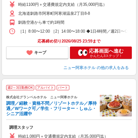
中
時給1100円＋交通費規定内支給（月35,000円迄）
O
北海道釧路市阿寒町阿寒湖温泉2丁目8-8
朝
務
釧路空港から車で約1時間
貸
［1］8:00〜12:00 ［2］14:00〜18:00 ◆1日4時間／
応募締め切り2026/08/25 23:59まで
応募画面へ進む
キープ
かんたん3ステップ！
ニュー阿寒ホテル
の他の求人をみる
週2～3日勤務OK
アルバイト
パート
株式会社グランベルホテル ニュー阿寒ホテル
調理／経験・資格不問／リゾートホテル／厚待
遇／Wワーク可／学生・フリーター・しゅふ・
シニア活躍中
▼
調理スタッフ
履
主
時給1,080円＋交通費規定内支給（月35,000円迄）