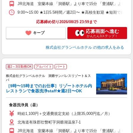
ム
JR北海道 室蘭本線 「洞爺駅」より車で15分 「豊浦駅」より車で
バ
費
9:00〜15:00 ★1日5.5時間／週2日〜 ★高校生歓迎 ★短期で
典
応募締め切り2026/08/25 23:59まで
応募画面へ進む
キープ
かんたん3ステップ！
株式会社グランベルホテル
の他の求人をみる
週2～3日勤務OK
アルバイト
パート
株式会社グランベルホテル 洞爺サンパレスリゾート＆ス
パ
［9時〜15時までのお仕事］リゾートホテル内
迎
レストランで食器洗浄staff★週2日〜OK
ご
食器洗浄員（昼）
友
第
時給1,100円＋交通費規定支給（上限35,000円迄／月）
ブ
北海道有珠郡壮瞥町字洞爺湖温泉7-1
～
夕
JR北海道 室蘭本線 「洞爺駅」より車で15分 「豊浦駅」より車で