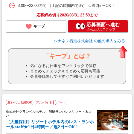
8:00〜22:00の間 （上記の時間内で3h） ☆週2日〜OK！
応募締め切り2026/08/31 23:59まで
応募画面へ進む
キープ
かんたん3ステップ！
シナネン石油株式会社
の他の求人をみる
「キープ」とは？
気になるお仕事をワンクリックで保存
まとめてチェック＆まとめて応募も可能
会員登録無しで今すぐご利用いただけます
週2～3日勤務OK
アルバイト
パート
株式会社グランベルホテル 洞爺サンパレスリゾート＆ス
パ
［大量採用］リゾートホテル内のレストランホ
ールstaff★1日4時間〜／週2日〜OK！