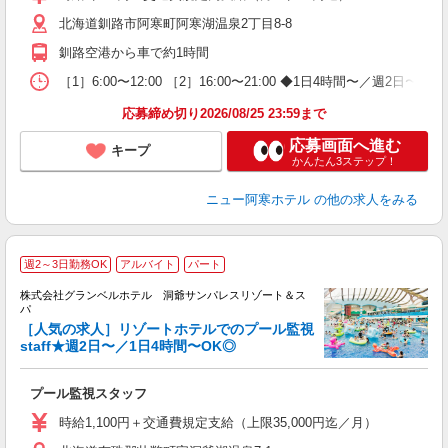
中
北海道釧路市阿寒町阿寒湖温泉2丁目8-8
O
夜
釧路空港から車で約1時間
業
［1］6:00〜12:00 ［2］16:00〜21:00 ◆1日4時間〜／
応募締め切り2026/08/25 23:59まで
応募画面へ進む
キープ
かんたん3ステップ！
ニュー阿寒ホテル
の他の求人をみる
週2～3日勤務OK
アルバイト
パート
株式会社グランベルホテル 洞爺サンパレスリゾート＆ス
パ
［人気の求人］リゾートホテルでのプール監視
staff★週2日〜／1日4時間〜OK◎
け
（
プール監視スタッフ
友
第
時給1,100円＋交通費規定支給（上限35,000円迄／月）
ブ