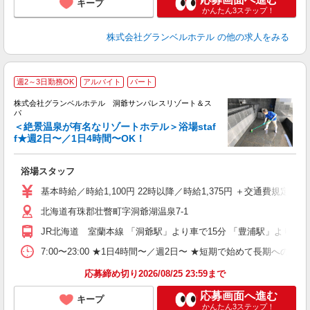
キープ
かんたん3ステップ！
株式会社グランベルホテル
の他の求人をみる
週2～3日勤務OK
アルバイト
パート
株式会社グランベルホテル 洞爺サンパレスリゾート＆ス
パ
＜絶景温泉が有名なリゾートホテル＞浴場staf
シ
f★週2日〜／1日4時間〜OK！
方
浴場スタッフ
友
第
基本時給／時給1,100円 22時以降／時給1,375円 ＋交通費規定支給
ブ
北海道有珠郡壮瞥町字洞爺湖温泉7-1
～
フ
JR北海道 室蘭本線 「洞爺駅」より車で15分 「豊浦駅」より車で
プ
O
7:00〜23:00 ★1日4時間〜／週2日〜 ★短期で始めて長期への切
育
応募締め切り2026/08/25 23:59まで
応募画面へ進む
キープ
かんたん3ステップ！