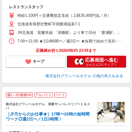
フ
レストランスタッフ
友
歓
時給1,100円＋交通費規定支給（上限35,000円迄／月）
リ
北海道有珠郡壮瞥町字洞爺湖温泉7-1
ー
時
JR北海道 室蘭本線 「洞爺駅」より車で15分 「豊浦駅」より車で
企
転
7:00〜21:00 ★1日4時間〜／週2日〜 ★短期で始めて長期への切
あ
応募締め切り2026/08/25 23:59まで
応募画面へ進む
キープ
かんたん3ステップ！
株式会社グランベルホテル
の他の求人をみる
週2～3日勤務OK
アルバイト
パート
株式会社グランベルホテル 洞爺サンパレスリゾート＆ス
パ
1
［夕方からのお仕事★］17時〜20時の短時間
ワーク◎週2日〜／1日3時間！
効