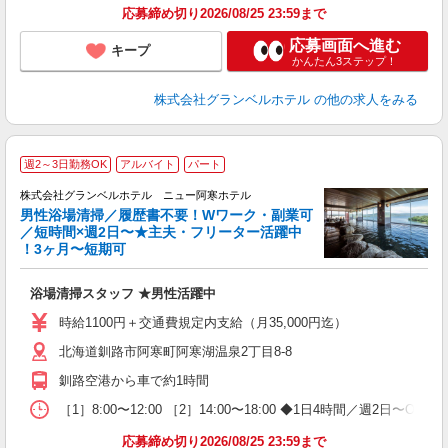
応募締め切り2026/08/25 23:59まで
応募画面へ進む
キープ
かんたん3ステップ！
株式会社グランベルホテル
の他の求人をみる
週2～3日勤務OK
アルバイト
パート
株式会社グランベルホテル ニュー阿寒ホテル
間
男性浴場清掃／履歴書不要！Wワーク・副業可
0
／短時間×週2日〜★主夫・フリーター活躍中
！3ヶ月〜短期可
か
入
浴場清掃スタッフ ★男性活躍中
歓
K
時給1100円＋交通費規定内支給（月35,000円迄）
～
北海道釧路市阿寒町阿寒湖温泉2丁目8-8
日
の
釧路空港から車で約1時間
ー
［1］8:00〜12:00 ［2］14:00〜18:00 ◆1日4時間／
応募締め切り2026/08/25 23:59まで