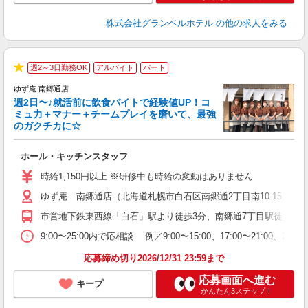
株式会社グランベルホテル
の他の求人をみる
週2～3日勤務OK
アルバイト
パート
★
ゆず庵 南郷通店
週2日〜♪就活前に飲食バイトで経験値UP！コ
ミュ力＋マナー＋チームプレイを磨いて、最強
のガクチカに☆
す
ホール・キッチンスタッフ
入
活
時給1,150円以上 ※研修中も時給の変動はありません
O
ゆず庵 南郷通店（北海道札幌市白石区南郷通2丁目南10-15）
務
企
市営地下鉄東西線「白石」駅より徒歩3分、南郷通7丁目駅徒歩1分
ま
9:00〜25:00内で応相談 例／9:00〜15:00、17:00〜
応募締め切り2026/12/31 23:59まで
応募画面へ進む
キープ
かんたん3ステップ！