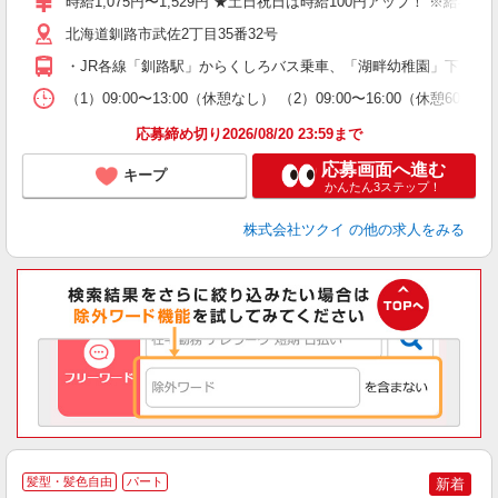
時給1,075円〜1,529円 ★土日祝日は時給100円アップ！ ※給
リ
ー
北海道釧路市武佐2丁目35番32号
O
・JR各線「釧路駅」からくしろバス乗車、「湖畔幼稚園」下車徒
な
（1）09:00〜13:00（休憩なし） （2）09:00〜16:00（休憩
髪
応募締め切り2026/08/20 23:59まで
応募画面へ進む
キープ
かんたん3ステップ！
株式会社ツクイ
の他の求人をみる
髪型・髪色自由
パート
新着