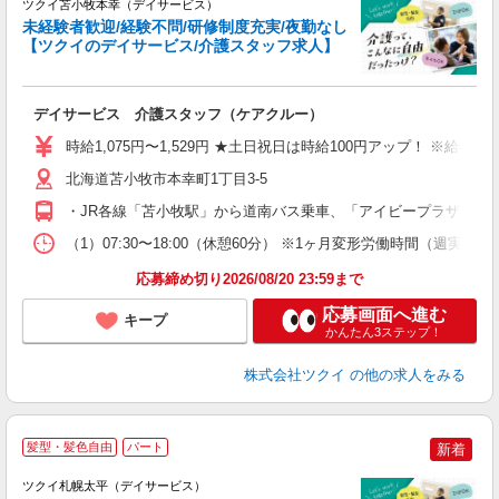
ツクイ苫小牧本幸（デイサービス）
未経験者歓迎/経験不問/研修制度充実/夜勤なし
【ツクイのデイサービス/介護スタッフ求人】
各
デイサービス 介護スタッフ（ケアクルー）
入
り
時給1,075円〜1,529円 ★土日祝日は時給100円アップ！ ※給
リ
ー
北海道苫小牧市本幸町1丁目3-5
O
・JR各線「苫小牧駅」から道南バス乗車、「アイビープラザ前」
な
（1）07:30〜18:00（休憩60分） ※1ヶ月変形労働時間（週実働
髪
応募締め切り2026/08/20 23:59まで
応募画面へ進む
キープ
かんたん3ステップ！
株式会社ツクイ
の他の求人をみる
髪型・髪色自由
パート
新着
ツクイ札幌太平（デイサービス）