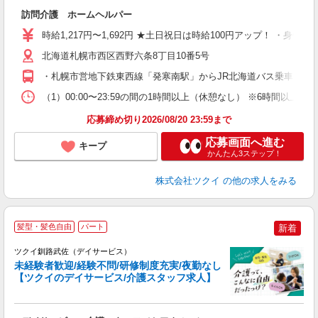
各
訪問介護 ホームヘルパー
入
り
時給1,217円〜1,692円 ★土日祝日は時給100円アップ！ ・身体
リ
ー
北海道札幌市西区西野六条8丁目10番5号
O
・札幌市営地下鉄東西線「発寒南駅」からJR北海道バス乗車、「西
な
（1）00:00〜23:59の間の1時間以上（休憩なし） ※6時間以上
髪
応募締め切り2026/08/20 23:59まで
応募画面へ進む
キープ
かんたん3ステップ！
株式会社ツクイ
の他の求人をみる
髪型・髪色自由
パート
新着
ツクイ釧路武佐（デイサービス）
未経験者歓迎/経験不問/研修制度充実/夜勤なし
【ツクイのデイサービス/介護スタッフ求人】
各