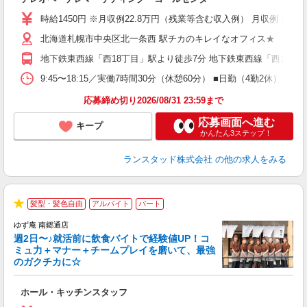
未
時給1450円 ※月収例22.8万円（残業等含む収入例） 月収例：228
北海道札幌市中央区北一条西 駅チカのキレイなオフィス★
地下鉄東西線「西18丁目」駅より徒歩7分 地下鉄東西線「西11丁目
9:45〜18:15／実働7時間30分（休憩60分） ■日勤（4勤2休
応募締め切り2026/08/31 23:59まで
応募画面へ進む
キープ
かんたん3ステップ！
ランスタッド株式会社
の他の求人をみる
髪型・髪色自由
アルバイト
パート
★
ゆず庵 南郷通店
週2日〜♪就活前に飲食バイトで経験値UP！コ
ミュ力＋マナー＋チームプレイを磨いて、最強
のガクチカに☆
す
ホール・キッチンスタッフ
入