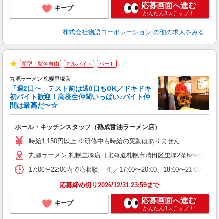
応募画面へ進む
キープ
かんたん3ステップ！
株式会社物語コーポレーション
の他の求人をみる
髪型・髪色自由
アルバイト
パート
★
丸源ラーメン 札幌里塚店
「週2日〜」テスト前は週0日もOK／ドキドキ
初バイト歓迎！高校生仲間いっぱい♪バイト仲
間は最高だ〜☆
望
ホール・キッチンスタッフ（熟成醤油ラーメン店）
入
活
時給1,150円以上 ※研修中も時給の変動はありません
O
丸源ラーメン 札幌里塚店（北海道札幌市清田区里塚2条6-5-60）
務
ー
17:00〜22:00内で応相談 例／17:00〜20:00、18:0
食
応募締め切り2026/12/31 23:59まで
応募画面へ進む
キープ
かんたん3ステップ！