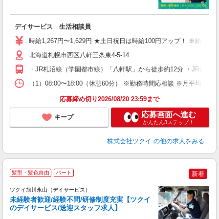
各
デイサービス 生活相談員
入
り
時給1,267円〜1,629円 ★土日祝日は時給100円アップ！ ※給
リ
ー
北海道札幌市西区八軒三条東4-5-14
O
・JR札沼線（学園都市線）「八軒駅」から徒歩約12分 ・JR函館
な
（1）08:00〜18:00（休憩60分） ※勤務時間応相談 ※月平均
髪
応募締め切り2026/08/20 23:59まで
応募画面へ進む
キープ
かんたん3ステップ！
株式会社ツクイ
の他の求人をみる
髪型・髪色自由
パート
新着
ツクイ旭川永山（デイサービス）
未経験者歓迎/経験不問/研修制度充実【ツクイ
のデイサービス/送迎スタッフ求人】