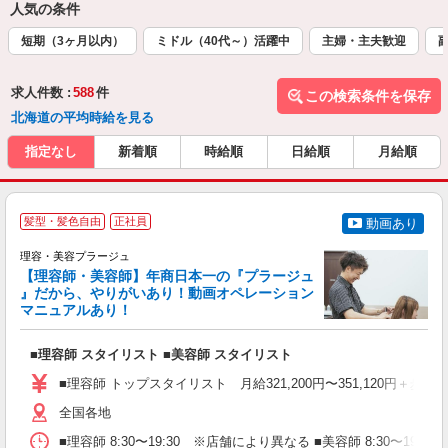
人気の条件
短期（3ヶ月以内）
ミドル（40代～）活躍中
主婦・主夫歓迎
求人件数 :
588
件
この検索条件を保存
北海道の平均時給を見る
指定なし
新着順
時給順
日給順
月給順
髪型・髪色自由
正社員
動画あり
理容・美容プラージュ
【理容師・美容師】年商日本一の『プラージュ
』だから、やりがいあり！動画オペレーション
マニュアルあり！
ン
■理容師 スタイリスト ■美容師 スタイリスト
入
資
■理容師 トップスタイリスト 月給321,200円〜351,120円＋歩合
ブ
自
全国各地
ク
■理容師 8:30〜19:30 ※店舗により異なる ■美容師 8:30〜19