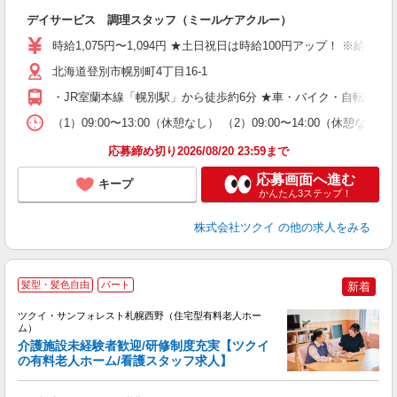
各
デイサービス 調理スタッフ（ミールケアクルー）
入
り
時給1,075円〜1,094円 ★土日祝日は時給100円アップ！ ※給
リ
ー
北海道登別市幌別町4丁目16-1
O
・JR室蘭本線「幌別駅」から徒歩約6分 ★車・バイク・自転車通
な
（1）09:00〜13:00（休憩なし） （2）09:00〜14:00（
髪
応募締め切り2026/08/20 23:59まで
応募画面へ進む
キープ
かんたん3ステップ！
株式会社ツクイ
の他の求人をみる
髪型・髪色自由
パート
新着
ツクイ・サンフォレスト札幌西野（住宅型有料老人ホー
ム）
介護施設未経験者歓迎/研修制度充実【ツクイ
の有料老人ホーム/看護スタッフ求人】
各