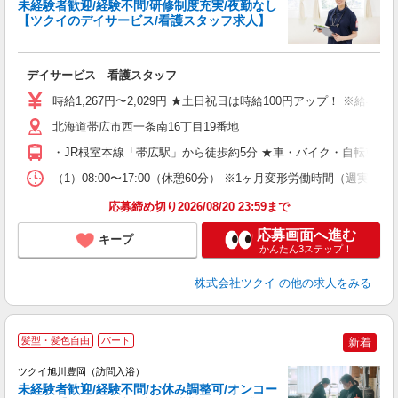
未経験者歓迎/経験不問/研修制度充実/夜勤なし
【ツクイのデイサービス/看護スタッフ求人】
各
デイサービス 看護スタッフ
入
り
時給1,267円〜2,029円 ★土日祝日は時給100円アップ！ ※給
リ
ー
北海道帯広市西一条南16丁目19番地
O
・JR根室本線「帯広駅」から徒歩約5分 ★車・バイク・自転車通
な
（1）08:00〜17:00（休憩60分） ※1ヶ月変形労働時間（週
髪
応募締め切り2026/08/20 23:59まで
応募画面へ進む
キープ
かんたん3ステップ！
株式会社ツクイ
の他の求人をみる
髪型・髪色自由
パート
新着
ツクイ旭川豊岡（訪問入浴）
未経験者歓迎/経験不問/お休み調整可/オンコー