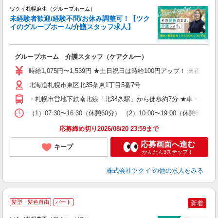
ツクイ札幌麻生（グループホーム）
未経験者歓迎/経験不問/お休み調整可！【ツク
イのグループホーム/介護スタッフ求人】
各
グループホーム 介護スタッフ（ケアクルー）
入
り
時給1,075円〜1,539円 ★土日祝日は時給100円アップ！ ※夜勤手
リ
ー
北海道札幌市東区北35条東1丁目5番7号
O
・札幌市営地下鉄南北線「北34条駅」から徒歩約7分 ★車・バイ
な
（1）07:30〜16:30（休憩60分） （2）10:00〜19:00
髪
応募締め切り2026/08/20 23:59まで
応募画面へ進む
キープ
かんたん3ステップ！
株式会社ツクイ
の他の求人をみる
髪型・髪色自由
パート
新着