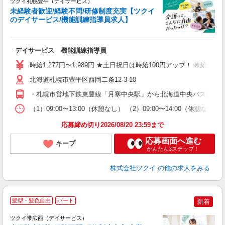
ツクイ札幌豊平（デイサービス）
未経験者歓迎/経験不問/研修制度充実【ツクイ
のデイサービス/機能訓練指導員求人】
各
デイサービス 機能訓練指導員
入
り
時給1,277円〜1,989円 ★土日祝日は時給100円アップ！ ※給
リ
ー
北海道札幌市豊平区西岡二条12-3-10
O
・札幌市営地下鉄東豊線「月寒中央駅」から北海道中央バス乗車、「
な
（1）09:00〜13:00（休憩なし） （2）09:00〜14:00
髪
応募締め切り2026/08/20 23:59まで
応募画面へ進む
キープ
かんたん3ステップ！
株式会社ツクイ
の他の求人をみる
髪型・髪色自由
パート
新着
ツクイ帯広西（デイサービス）