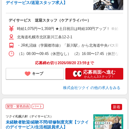
デイサービス/送迎スタッフ求人】
各
デイサービス 送迎スタッフ（ケアドライバー）
入
り
時給1,075円〜1,359円 ★土日祝日は時給100円アップ！ ※給
リ
ー
北海道札幌市北区新川三条12-2-1
O
・JR札沼線（学園都市線）「新川駅」から北海道中央バス乗車、「
な
（1）08:00〜09:45（休憩なし） （2）16:00〜17:45
髪
応募締め切り2026/08/20 23:59まで
応募画面へ進む
キープ
かんたん3ステップ！
株式会社ツクイ
の他の求人をみる
髪型・髪色自由
パート
新着
ツクイ札幌八軒（デイサービス）
未経験者歓迎/経験不問/研修制度充実【ツクイ
のデイサービス/生活相談員求人】