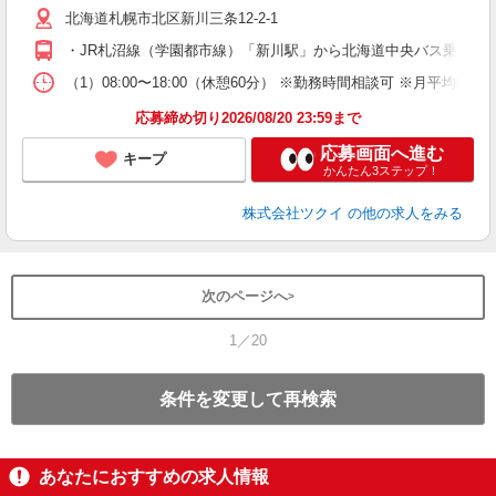
ー
北海道札幌市北区新川三条12-2-1
O
・JR札沼線（学園都市線）「新川駅」から北海道中央バス乗車、「
な
（1）08:00〜18:00（休憩60分） ※勤務時間相談可 ※月平均
髪
応募締め切り2026/08/20 23:59まで
応募画面へ進む
キープ
かんたん3ステップ！
株式会社ツクイ
の他の求人をみる
次のページへ
1／20
条件を変更して再検索
あなたにおすすめの求人情報