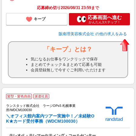
ン
応募締め切り2026/08/31 23:59まで
登
応募画面へ進む
キープ
かんたん3ステップ！
阪南理美容株式会社
の他の求人をみる
「キープ」とは？
気になるお仕事をワンクリックで保存
まとめてチェック＆まとめて応募も可能
会員登録無しで今すぐご利用いただけます
髪型・髪色自由
派遣社員
0
タ
ランスタッド株式会社 ラージOPs5 札幌事業
所/WDCM100030
＼オフィス館内案内ツアー実施中！／未経験O
ル
K★カード受付事務（WDCM100030）
レ
テレオペ・テレマーケティング・コールセンター