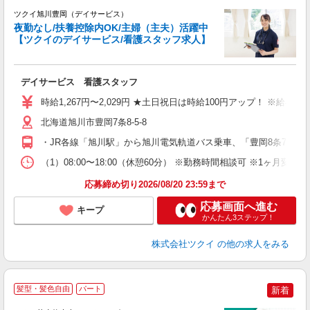
ツクイ旭川豊岡（デイサービス）
夜勤なし/扶養控除内OK/主婦（主夫）活躍中
【ツクイのデイサービス/看護スタッフ求人】
各
デイサービス 看護スタッフ
入
り
時給1,267円〜2,029円 ★土日祝日は時給100円アップ！ ※給
リ
ー
北海道旭川市豊岡7条8-5-8
O
・JR各線「旭川駅」から旭川電気軌道バス乗車、「豊岡8条7丁目
な
（1）08:00〜18:00（休憩60分） ※勤務時間相談可 ※1ヶ月
髪
応募締め切り2026/08/20 23:59まで
応募画面へ進む
キープ
かんたん3ステップ！
株式会社ツクイ
の他の求人をみる
髪型・髪色自由
パート
新着