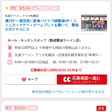
髪型・髪色自由
アルバイト
パート
★
丸源ラーメン アリオ札幌店
週2日〜♪就活前に飲食バイトで経験値UP！コ
0
ミュ力＋マナー＋チームプレイを磨いて、最強
のガクチカに☆
し
ホール・キッチンスタッフ（熟成醤油ラーメン店）
入
活
時給1100円以上 ※研修中も時給の変動はありません
O
丸源ラーメン アリオ札幌店（北海道札幌市東区北7条東9-2-20 アリ
務
企
9:00〜24:00内で応相談 例／9:00〜15:00、17:00〜
ま
応募締め切り2026/12/31 23:59まで
応募画面へ進む
キープ
かんたん3ステップ！
株式会社物語コーポレーション
の他の求人をみる
髪型・髪色自由
パート
新着