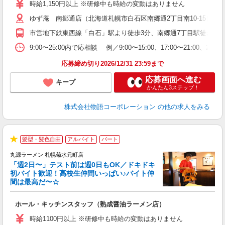
活
時給1,150円以上 ※研修中も時給の変動はありません
O
ゆず庵 南郷通店（北海道札幌市白石区南郷通2丁目南10-15）
務
企
市営地下鉄東西線「白石」駅より徒歩3分、南郷通7丁目駅徒歩1分
ま
9:00〜25:00内で応相談 例／9:00〜15:00、17:00〜
応募締め切り2026/12/31 23:59まで
応募画面へ進む
キープ
かんたん3ステップ！
株式会社物語コーポレーション
の他の求人をみる
髪型・髪色自由
アルバイト
パート
★
丸源ラーメン 札幌菊水元町店
「週2日〜」テスト前は週0日もOK／ドキドキ
『
初バイト歓迎！高校生仲間いっぱい♪バイト仲
間は最高だ〜☆
を
ホール・キッチンスタッフ（熟成醤油ラーメン店）
入
活
時給1100円以上 ※研修中も時給の変動はありません
O