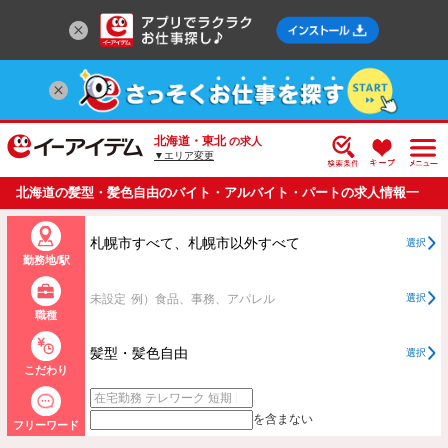
北海道・東北
の求人
▼エリア変更
北海道の髪型・髪色自由のバイト・アルバイト・パートの求人情報一
覧
札幌市すべて、札幌市以外すべて
選択
勤務地/駅
未設定
例）食品、事務、アパレル
選択
職種
髪型・髪色自由
選択
こだわり
を含まない
フリーワード