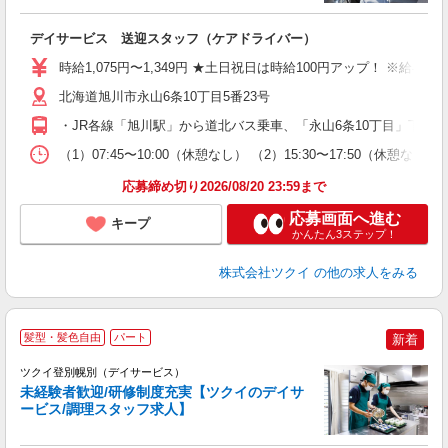
各
デイサービス 送迎スタッフ（ケアドライバー）
入
り
時給1,075円〜1,349円 ★土日祝日は時給100円アップ！ ※給
リ
ー
北海道旭川市永山6条10丁目5番23号
O
・JR各線「旭川駅」から道北バス乗車、「永山6条10丁目」下車
な
（1）07:45〜10:00（休憩なし） （2）15:30〜17:50
髪
応募締め切り2026/08/20 23:59まで
応募画面へ進む
キープ
かんたん3ステップ！
株式会社ツクイ
の他の求人をみる
髪型・髪色自由
パート
新着
ツクイ登別幌別（デイサービス）
未経験者歓迎/研修制度充実【ツクイのデイサ
ービス/調理スタッフ求人】