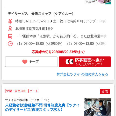
各
デイサービス 介護スタッフ（ケアクルー）
入
り
時給1,075円〜1,529円 ★土日祝日は時給100円アップ！ ※給
リ
ー
北海道江別市弥生町1番9
O
・JR函館本線「江別駅」から徒歩約15分、または北海道中央バス
な
（1）08:00〜18:00（休憩60分） （2）08:00〜13:00（
髪
応募締め切り2026/08/20 23:59まで
応募画面へ進む
キープ
かんたん3ステップ！
株式会社ツクイ
の他の求人をみる
髪型・髪色自由
パート
新着
ツクイ苫小牧柏木（デイサービス）
未経験者歓迎/経験不問/研修制度充実【ツクイ
のデイサービス/送迎スタッフ求人】