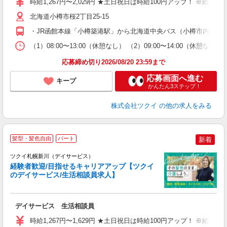
時給1,267円〜2,029円 ★土日祝日は時給100円アップ！ ※給
リ
ー
北海道小樽市桜2丁目25-15
O
・JR函館本線「小樽築港駅」から北海道中央バス（小樽市内本線/
な
（1）08:00〜13:00（休憩なし） （2）09:00〜14:00（休憩
髪
応募締め切り2026/08/20 23:59まで
応募画面へ進む
キープ
かんたん3ステップ！
株式会社ツクイ
の他の求人をみる
髪型・髪色自由
パート
新着
ツクイ札幌新川（デイサービス）
経験者歓迎/目指せるキャリアアップ【ツクイ
のデイサービス/生活相談員求人】
各
デイサービス 生活相談員
入
り
時給1,267円〜1,629円 ★土日祝日は時給100円アップ！ ※給
リ