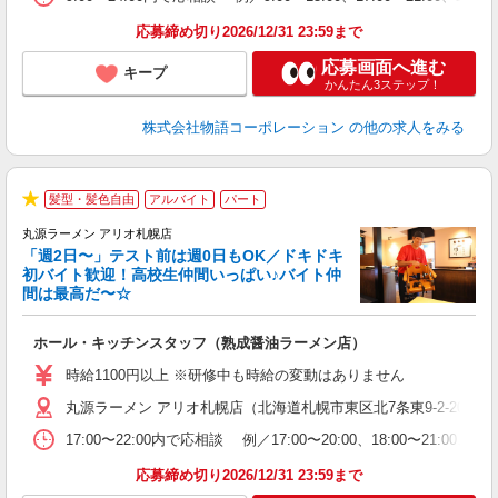
ま
応募締め切り2026/12/31 23:59まで
応募画面へ進む
キープ
かんたん3ステップ！
株式会社物語コーポレーション
の他の求人をみる
髪型・髪色自由
アルバイト
パート
★
丸源ラーメン アリオ札幌店
「週2日〜」テスト前は週0日もOK／ドキドキ
初バイト歓迎！高校生仲間いっぱい♪バイト仲
間は最高だ〜☆
望
ホール・キッチンスタッフ（熟成醤油ラーメン店）
入
活
時給1100円以上 ※研修中も時給の変動はありません
O
丸源ラーメン アリオ札幌店（北海道札幌市東区北7条東9-2-20 アリ
務
ー
17:00〜22:00内で応相談 例／17:00〜20:00、18:0
食
応募締め切り2026/12/31 23:59まで