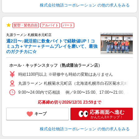
株式会社物語コーポレーション
の他の求人をみる
髪型・髪色自由
アルバイト
パート
★
丸源ラーメン 札幌菊水元町店
週2日〜♪就活前に飲食バイトで経験値UP！コ
0
ミュ力＋マナー＋チームプレイを磨いて、最強
のガクチカに☆
し
ホール・キッチンスタッフ（熟成醤油ラーメン店）
入
活
時給1100円以上 ※研修中も時給の変動はありません
O
丸源ラーメン 札幌菊水元町店（北海道札幌市白石区菊水元町5条1-8
務
企
9:00〜24:00内で応相談 例／9:00〜15:00、17:00〜
ま
応募締め切り2026/12/31 23:59まで
応募画面へ進む
キープ
かんたん3ステップ！
株式会社物語コーポレーション
の他の求人をみる