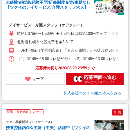
未経験者歓迎/経験不問/研修制度充実/夜勤なし
【ツクイのデイサービス/介護スタッフ求人】
各
デイサービス 介護スタッフ（ケアクルー）
入
り
時給1,075円〜1,539円 ★土日祝日は時給100円アップ！ ※給
リ
ー
北海道札幌市北区太平七条6-6-17
O
・JR札沼線（学園都市線）「百合が原駅」から徒歩約5分 ★車・
な
（1）07:45〜18:00（休憩60分） （2）07:45〜13:00（
髪
応募締め切り2026/08/20 23:59まで
応募画面へ進む
キープ
かんたん3ステップ！
株式会社ツクイ
の他の求人をみる
髪型・髪色自由
パート
新着
ツクイ札幌新川（デイサービス）
扶養控除内OK/主婦（主夫）活躍中【ツクイの