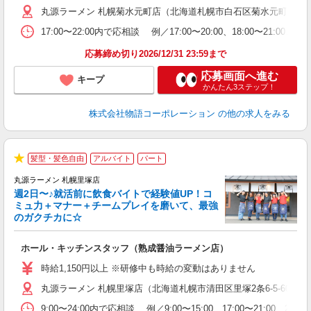
丸源ラーメン 札幌菊水元町店（北海道札幌市白石区菊水元町5条1-8
務
ー
17:00〜22:00内で応相談 例／17:00〜20:00、18:0
食
応募締め切り2026/12/31 23:59まで
応募画面へ進む
キープ
かんたん3ステップ！
株式会社物語コーポレーション
の他の求人をみる
髪型・髪色自由
アルバイト
パート
★
丸源ラーメン 札幌里塚店
週2日〜♪就活前に飲食バイトで経験値UP！コ
0
ミュ力＋マナー＋チームプレイを磨いて、最強
のガクチカに☆
し
ホール・キッチンスタッフ（熟成醤油ラーメン店）
入
活
時給1,150円以上 ※研修中も時給の変動はありません
O
丸源ラーメン 札幌里塚店（北海道札幌市清田区里塚2条6-5-60）
務
企
9:00〜24:00内で応相談 例／9:00〜15:00、17:00〜