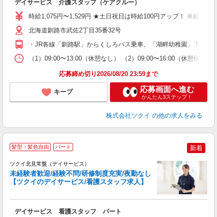
デイサービス 介護スタッフ（ケアクルー）
入
り
時給1,075円〜1,529円 ★土日祝日は時給100円アップ！ ※給
リ
ー
北海道釧路市武佐2丁目35番32号
O
・JR各線「釧路駅」からくしろバス乗車、「湖畔幼稚園」下車徒
な
（1）09:00〜13:00（休憩なし） （2）09:00〜16:00（
髪
応募締め切り2026/08/20 23:59まで
応募画面へ進む
キープ
かんたん3ステップ！
株式会社ツクイ
の他の求人をみる
髪型・髪色自由
パート
新着
ツクイ北見常盤（デイサービス）
未経験者歓迎/経験不問/研修制度充実/夜勤なし
【ツクイのデイサービス/看護スタッフ求人】
各
デイサービス 看護スタッフ パート
入