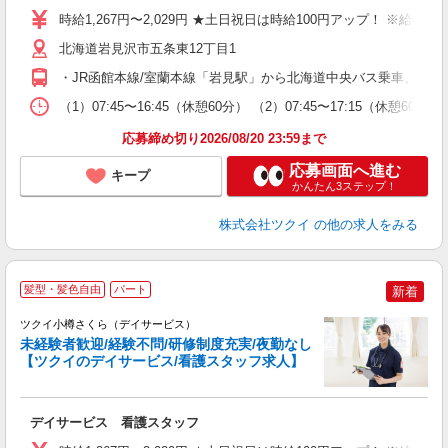
り
時給1,267円〜2,029円 ★土日祝日は時給100円アップ！ ※給
リ
ー
北海道岩見沢市五条東12丁目1
O
・JR函館本線/室蘭本線「岩見駅」から北海道中央バス乗車、「4
な
（1）07:45〜16:45（休憩60分） （2）07:45〜17:15（休
髪
応募締め切り2026/08/20 23:59まで
応募画面へ進む
キープ
かんたん3ステップ！
株式会社ツクイ
の他の求人をみる
髪型・髪色自由
パート
新着
ツクイ小樽さくら（デイサービス）
未経験者歓迎/経験不問/研修制度充実/夜勤なし
【ツクイのデイサービス/看護スタッフ求人】
各
デイサービス 看護スタッフ
入
り