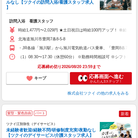
ルなし【ツクイの訪問入浴/看護スタッフ求人
】
各
訪問入浴 看護スタッフ
入
り
時給1,477円〜2,029円 ★土日祝日は時給100円アップ！ ※給
リ
ー
北海道旭川市豊岡7条8-5-8
O
・JR各線「旭川駅」から旭川電気軌道バス乗車、「豊岡8条7丁目
な
（1）08:30〜17:30（休憩60分） ※勤務時間相談可 ※シフト制
髪
応募締め切り2026/08/20 23:59まで
応募画面へ進む
キープ
かんたん3ステップ！
株式会社ツクイ
の他の求人をみる
髪型・髪色自由
パート
新着
ツクイ江別弥生（デイサービス）
未経験者歓迎/経験不問/研修制度充実/夜勤なし
【ツクイのデイサービス/介護スタッフ求人】