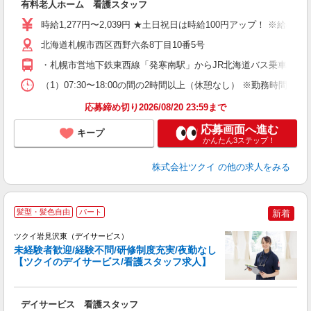
有料老人ホーム 看護スタッフ
入
り
時給1,277円〜2,039円 ★土日祝日は時給100円アップ！ ※給
リ
ー
北海道札幌市西区西野六条8丁目10番5号
O
・札幌市営地下鉄東西線「発寒南駅」からJR北海道バス乗車、「西
な
（1）07:30〜18:00の間の2時間以上（休憩なし） ※勤務時間
髪
応募締め切り2026/08/20 23:59まで
応募画面へ進む
キープ
かんたん3ステップ！
株式会社ツクイ
の他の求人をみる
髪型・髪色自由
パート
新着
ツクイ岩見沢東（デイサービス）
未経験者歓迎/経験不問/研修制度充実/夜勤なし
【ツクイのデイサービス/看護スタッフ求人】
各
デイサービス 看護スタッフ
入