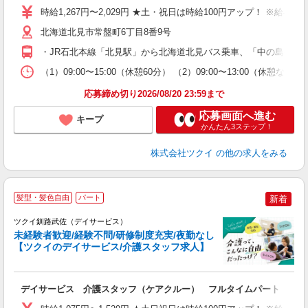
り
時給1,267円〜2,029円 ★土・祝日は時給100円アップ！ ※給
リ
ー
北海道北見市常盤町6丁目8番9号
O
・JR石北本線「北見駅」から北海道北見バス乗車、「中の島公園入
な
（1）09:00〜15:00（休憩60分） （2）09:00〜13:00（
髪
応募締め切り2026/08/20 23:59まで
応募画面へ進む
キープ
かんたん3ステップ！
株式会社ツクイ
の他の求人をみる
髪型・髪色自由
パート
新着
ツクイ釧路武佐（デイサービス）
未経験者歓迎/経験不問/研修制度充実/夜勤なし
【ツクイのデイサービス/介護スタッフ求人】
各
デイサービス 介護スタッフ（ケアクルー） フルタイムパート
入
り