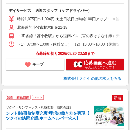
各
デイサービス 送迎スタッフ（ケアドライバー）
入
り
時給1,075円〜1,094円 ★土日祝日は時給100円アップ！ ※給
リ
ー
北海道苫小牧市柏木町6-21-19
O
・JR各線「苫小牧駅」から道南バス（宮の森はまなす線）乗車、
な
（1）07:30〜10:00（休憩なし） （2）13:00〜18:00（
髪
応募締め切り2026/08/20 23:59まで
応募画面へ進む
キープ
かんたん3ステップ！
株式会社ツクイ
の他の求人をみる
髪型・髪色自由
パート
新着
ツクイ・サンフォレスト札幌西野（訪問介護）
シフト制/研修制度充実/理想の働き方を実現【
ツクイの訪問介護/ホームヘルパー求人】