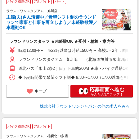
バイク通勤OK
アルバイト
パート
務
ラウンドワンスタジアム 旭川店
主婦(夫)さん活躍中／希望シフト制のラウンド
イ
ワンで家事と仕事を両立しよう／未経験歓迎／
車通勤OK
募
主
ラウンドワンスタッフ ★未経験OK ★受付・精算・案内等
O
割
時給1200円〜 ※22時以降は時給1500円〜 高校1・2年：同時給
ラウンドワンスタジアム 旭川店 （北海道旭川市永山3条1丁目4
道北バス「永山2条2丁目」下車約200M ★車・バイク通勤OK
◆下記時間帯で希望シフト制◆ 9:30〜17:00（17:00以降も
応募画面へ進む
キープ
かんたん3ステップ！
株式会社ラウンドワンジャパン
の他の求人をみる
バイク通勤OK
アルバイト
ラウンドワンスタジアム 札幌北21条店