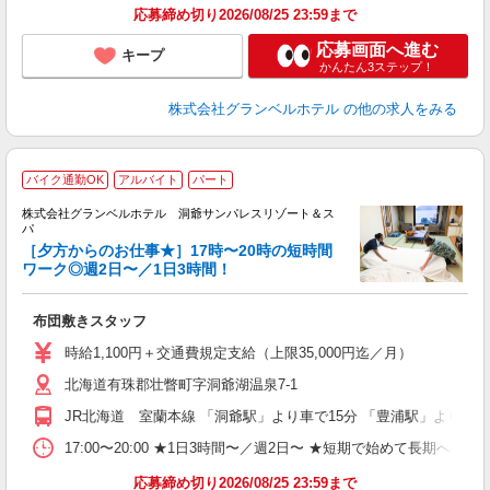
応募締め切り2026/08/25 23:59まで
応募画面へ進む
キープ
かんたん3ステップ！
株式会社グランベルホテル
の他の求人をみる
バイク通勤OK
アルバイト
パート
株式会社グランベルホテル 洞爺サンパレスリゾート＆ス
パ
1
［夕方からのお仕事★］17時〜20時の短時間
ワーク◎週2日〜／1日3時間！
効
布団敷きスタッフ
友
第
時給1,100円＋交通費規定支給（上限35,000円迄／月）
ブ
北海道有珠郡壮瞥町字洞爺湖温泉7-1
～
夕
JR北海道 室蘭本線 「洞爺駅」より車で15分 「豊浦駅」より車で
ク
給
17:00〜20:00 ★1日3時間〜／週2日〜 ★短期で始めて長期への
り
応募締め切り2026/08/25 23:59まで