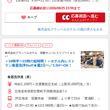
【扶養内】 9:00〜21:00／1日実働7時間（休憩1時間）／週2
応募締め切り2026/08/25 23:59まで
応募画面へ進む
キープ
かんたん3ステップ！
株式会社グランベルホテル
の他の求人をみる
バイク通勤OK
アルバイト
パート
株式会社グランベルホテル 洞爺サンパレスリゾート＆ス
パ
＜18時半〜22時の短時間！＞ホテル内レスト
ラン食器洗浄Staff★週2日〜／3.5H〜OK！
勤
で
食器洗浄員（夜）
友
第
時給1,100円＋交通費規定支給（上限35,000円迄／月）
ブ
北海道有珠郡壮瞥町字洞爺湖温泉7-1
～
フ
JR北海道 室蘭本線 「洞爺駅」より車で15分 「豊浦駅」より車で
リ
業
18:30〜22:00 ★1日3.5時間／週2日〜 ★短期で始めて長期への
取