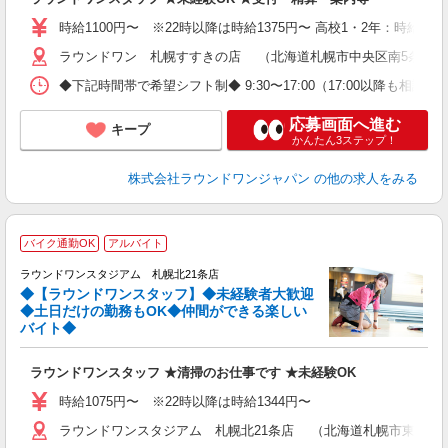
O
割
時給1100円〜 ※22時以降は時給1375円〜 高校1・2年：時給107
ラウンドワン 札幌すすきの店 （北海道札幌市中央区南5条西3丁
◆下記時間帯で希望シフト制◆ 9:30〜17:00（17:00以降
応募画面へ進む
キープ
かんたん3ステップ！
株式会社ラウンドワンジャパン
の他の求人をみる
■
バイク通勤OK
アルバイト
レ
ラウンドワンスタジアム 札幌北21条店
◆【ラウンドワンスタッフ】◆未経験者大歓迎
ナ
◆土日だけの勤務もOK◆仲間ができる楽しい
大
バイト◆
K
朝
ラウンドワンスタッフ ★清掃のお仕事です ★未経験OK
給
時給1075円〜 ※22時以降は時給1344円〜
ラウンドワンスタジアム 札幌北21条店 （北海道札幌市東区北21