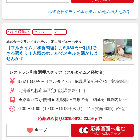
株式会社グランベルホテル
の他の求人をみる
バイク通勤OK
アルバイト
パート
株式会社グランベルホテル 定山渓ビューホテル
【フルタイム／和食調理】月9,030円〜利用で
きる寮あり！人気のホテルでスキルを活かしま
せんか？
な
レストラン和食調理スタッフ（フルタイム／経験者）
入
リ
時給1,500円〜（フルタイム） ※調理師免許必須／実務経験ある
北海道札幌市南区定山渓温泉東2丁目
歓
イ
★路線バスが便利★ 札幌駅〜白糸の滝 約50分 真駒内駅〜白糸の滝
制
6:00〜21:00（10:00〜16:00中抜け）／1日実働7時間（
応募締め切り2026/08/25 23:59まで
応募画面へ進む
キープ
かんたん3ステップ！