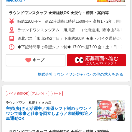
ア
ラウンドワンスタッフ ★未経験OK ★受付・精算・案内等
大
車
時給1200円〜 ※22時以降は時給1500円〜 高校1・2年：同時給
ラウンドワンスタジアム 旭川店 （北海道旭川市永山3条1丁目4
道北バス「永山2条2丁目」下車約200M ★車・バイク通勤OK
◆下記時間帯で希望シフト制◆ 17:00〜翌7:00 金・土・日
応募画面へ進む
キープ
かんたん3ステップ！
株式会社ラウンドワンジャパン
の他の求人をみる
■
バイク通勤OK
アルバイト
パート
務
ラウンドワン 札幌すすきの店
主婦(夫)さん活躍中／希望シフト制のラウンド
イ
ワンで家事と仕事を両立しよう／未経験歓迎／
車通勤OK
募
主
ラウンドワンスタッフ ★未経験OK ★受付・精算・案内等