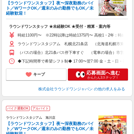
【ラウンドワンスタッフ】夜〜深夜勤務のバイ
や
ト／WワークOK／週末のみの勤務でもOK／未
経験歓迎！
柔
大
ラウンドワンスタッフ ★未経験OK ★受付・精算・案内等
車
時給1100円〜 ※22時以降は時給1375円〜 高校1・2年：時給107
ラウンドワンスタジアム 札幌北21条店 （北海道札幌市東区北21
（バスの場合）北21条バス停下車すぐ （電車の場合）市営地下鉄
◆下記時間帯で希望シフト制◆ 17:00〜翌7:00 金・土・日
応募画面へ進む
キープ
かんたん3ステップ！
株式会社ラウンドワンジャパン
の他の求人をみる
バイク通勤OK
アルバイト
ラウンドワンスタジアム 旭川店
【ラウンドワンスタッフ】夜〜深夜勤務のバイ
ト／WワークOK／週末のみの勤務でもOK／未
で
経験歓迎！