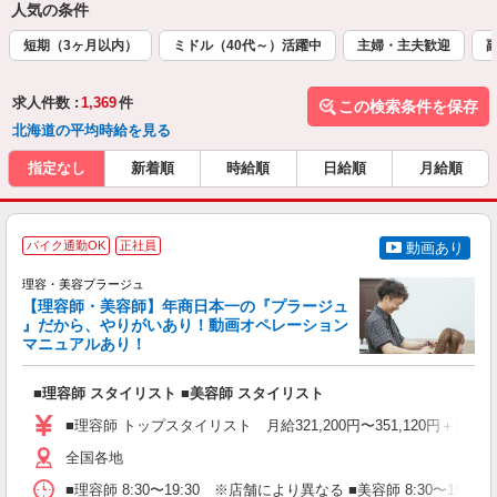
人気の条件
短期（3ヶ月以内）
ミドル（40代～）活躍中
主婦・主夫歓迎
求人件数 :
1,369
件
この検索条件を保存
北海道の平均時給を見る
指定なし
新着順
時給順
日給順
月給順
バイク通勤OK
正社員
動画あり
理容・美容プラージュ
【理容師・美容師】年商日本一の『プラージュ
』だから、やりがいあり！動画オペレーション
マニュアルあり！
ン
■理容師 スタイリスト ■美容師 スタイリスト
入
資
■理容師 トップスタイリスト 月給321,200円〜351,120円＋歩合
ブ
自
全国各地
ク
■理容師 8:30〜19:30 ※店舗により異なる ■美容師 8:30〜19