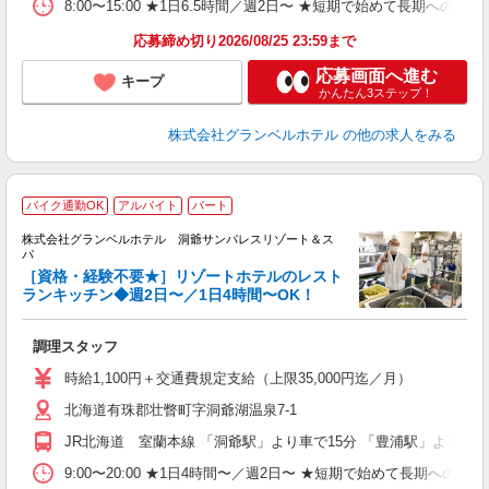
ク
8:00〜15:00 ★1日6.5時間／週2日〜 ★短期で始めて長期への切
与
応募締め切り2026/08/25 23:59まで
応募画面へ進む
キープ
かんたん3ステップ！
株式会社グランベルホテル
の他の求人をみる
バイク通勤OK
アルバイト
パート
株式会社グランベルホテル 洞爺サンパレスリゾート＆ス
パ
［資格・経験不要★］リゾートホテルのレスト
ランキッチン◆週2日〜／1日4時間〜OK！
働
勤
調理スタッフ
友
第
時給1,100円＋交通費規定支給（上限35,000円迄／月）
ブ
北海道有珠郡壮瞥町字洞爺湖温泉7-1
～
フ
JR北海道 室蘭本線 「洞爺駅」より車で15分 「豊浦駅」より車で
プ
O
9:00〜20:00 ★1日4時間〜／週2日〜 ★短期で始めて長期への切