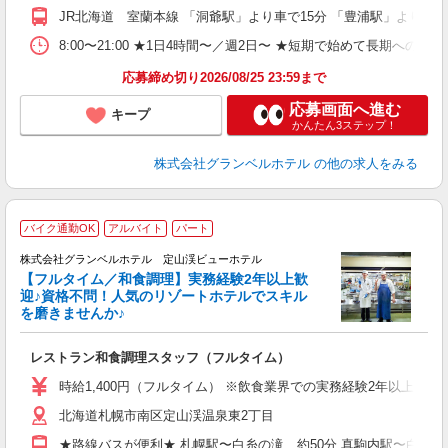
フ
JR北海道 室蘭本線 「洞爺駅」より車で15分 「豊浦駅」より車で
プ
O
8:00〜21:00 ★1日4時間〜／週2日〜 ★短期で始めて長期への切
育
応募締め切り2026/08/25 23:59まで
応募画面へ進む
キープ
かんたん3ステップ！
株式会社グランベルホテル
の他の求人をみる
バイク通勤OK
アルバイト
パート
株式会社グランベルホテル 定山渓ビューホテル
【フルタイム／和食調理】実務経験2年以上歓
迎♪資格不問！人気のリゾートホテルでスキル
を磨きませんか♪
せ
レストラン和食調理スタッフ（フルタイム）
迎
0
時給1,400円（フルタイム） ※飲食業界での実務経験2年以上あ
昼
北海道札幌市南区定山渓温泉東2丁目
イ
社
★路線バスが便利★ 札幌駅〜白糸の滝 約50分 真駒内駅〜白糸の滝