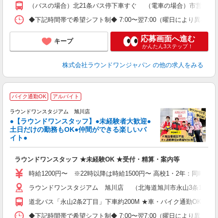
（バスの場合）北21条バス停下車すぐ （電車の場合）市営地下鉄
◆下記時間帯で希望シフト制◆ 7:00〜翌7:00（曜日により異なる
応募画面へ進む
キープ
かんたん3ステップ！
株式会社ラウンドワンジャパン
の他の求人をみる
■
バイク通勤OK
アルバイト
レ
ラウンドワンスタジアム 旭川店
●【ラウンドワンスタッフ】●未経験者大歓迎●
土日だけの勤務もOK●仲間ができる楽しいバ
は
イト●
大
K
ラウンドワンスタッフ ★未経験OK ★受付・精算・案内等
車
制
時給1200円〜 ※22時以降は時給1500円〜 高校1・2年：同時給
ラウンドワンスタジアム 旭川店 （北海道旭川市永山3条1丁目4
道北バス「永山2条2丁目」下車約200M ★車・バイク通勤OK
◆下記時間帯で希望シフト制◆ 7:00〜翌7:00（曜日により異なる） 