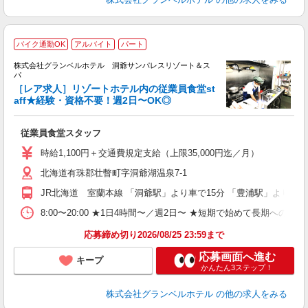
バイク通勤OK
アルバイト
パート
株式会社グランベルホテル 洞爺サンパレスリゾート＆ス
パ
い
［レア求人］リゾートホテル内の従業員食堂st
aff★経験・資格不要！週2日〜OK◎
さ
従業員食堂スタッフ
友
第
時給1,100円＋交通費規定支給（上限35,000円迄／月）
ブ
北海道有珠郡壮瞥町字洞爺湖温泉7-1
～
フ
JR北海道 室蘭本線 「洞爺駅」より車で15分 「豊浦駅」より車で
プ
O
8:00〜20:00 ★1日4時間〜／週2日〜 ★短期で始めて長期への切
育
応募締め切り2026/08/25 23:59まで
応募画面へ進む
キープ
かんたん3ステップ！
株式会社グランベルホテル
の他の求人をみる