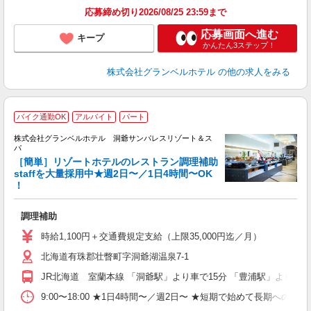
育
応募締め切り2026/08/25 23:59まで
応募画面へ進む
キープ
かんたん3ステップ！
株式会社グランベルホテル
の他の求人をみる
バイク通勤OK
アルバイト
パート
株式会社グランベルホテル 洞爺サンパレスリゾート＆ス
パ
て
［簡単］リゾートホテルのレストラン調理補助
staffを大量採用中★週2日〜／1日4時間〜OK
！
ー
友
調理補助
第
ブ
時給1,100円＋交通費規定支給（上限35,000円迄／月）
～
北海道有珠郡壮瞥町字洞爺湖温泉7-1
夕
ク
JR北海道 室蘭本線 「洞爺駅」より車で15分 「豊浦駅」より車で
給
9:00〜18:00 ★1日4時間〜／週2日〜 ★短期で始めて長期への切
り