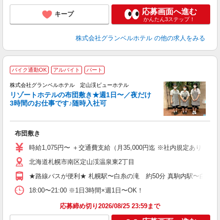
応募画面へ進む
キープ
かんたん3ステップ！
株式会社グランベルホテル
の他の求人をみる
バイク通勤OK
アルバイト
パート
株式会社グランベルホテル 定山渓ビューホテル
リゾートホテルの布団敷き★週1日〜／夜だけ
3時間のお仕事です♪随時入社可
1
「
入
布団敷き
生
リ
時給1,075円〜 ＋交通費支給（月35,000円迄 ※社内規定あり） 【
～
北海道札幌市南区定山渓温泉東2丁目
内
る
★路線バスが便利★ 札幌駅〜白糸の滝 約50分 真駒内駅〜白糸の滝
プ
O
18:00〜21:00 ※1日3時間×週1日〜OK！
応募締め切り2026/08/25 23:59まで