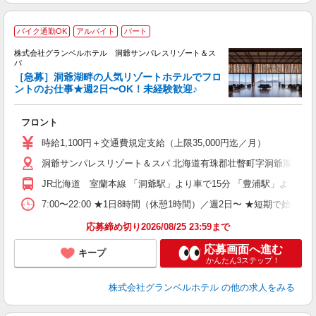
バイク通勤OK
アルバイト
パート
株式会社グランベルホテル 洞爺サンパレスリゾート＆ス
パ
日
［急募］洞爺湖畔の人気リゾートホテルでフロ
ントのお仕事★週2日〜OK！未経験歓迎♪
ま
フロント
友
第
時給1,100円＋交通費規定支給（上限35,000円迄／月）
ブ
洞爺サンパレスリゾート＆スパ 北海道有珠郡壮瞥町字洞爺湖温泉7-
～
夕
JR北海道 室蘭本線 「洞爺駅」より車で15分 「豊浦駅」より車で
ク
給
7:00〜22:00 ★1日8時間（休憩1時間）／週2日〜 ★短期で始
り
応募締め切り2026/08/25 23:59まで
応募画面へ進む
キープ
かんたん3ステップ！
株式会社グランベルホテル
の他の求人をみる