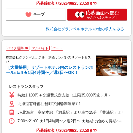
応募締め切り2026/08/25 23:59まで
応募画面へ進む
キープ
かんたん3ステップ！
株式会社グランベルホテル
の他の求人をみる
バイク通勤OK
アルバイト
パート
株式会社グランベルホテル 洞爺サンパレスリゾート＆ス
パ
［大量採用］リゾートホテル内のレストランホ
ールstaff★1日4時間〜／週2日〜OK！
フ
レストランスタッフ
友
歓
時給1,100円＋交通費規定支給（上限35,000円迄／月）
リ
北海道有珠郡壮瞥町字洞爺湖温泉7-1
ー
時
JR北海道 室蘭本線 「洞爺駅」より車で15分 「豊浦駅」より車で
企
転
7:00〜21:00 ★1日4時間〜／週2日〜 ★短期で始めて長期への切
あ
応募締め切り2026/08/25 23:59まで