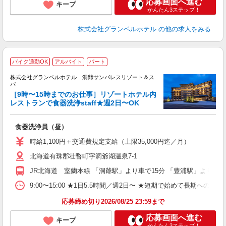
応募画面へ進む
キープ
かんたん3ステップ！
株式会社グランベルホテル
の他の求人をみる
バイク通勤OK
アルバイト
パート
株式会社グランベルホテル 洞爺サンパレスリゾート＆ス
パ
［9時〜15時までのお仕事］リゾートホテル内
迎
レストランで食器洗浄staff★週2日〜OK
ご
食器洗浄員（昼）
友
第
時給1,100円＋交通費規定支給（上限35,000円迄／月）
ブ
北海道有珠郡壮瞥町字洞爺湖温泉7-1
～
夕
JR北海道 室蘭本線 「洞爺駅」より車で15分 「豊浦駅」より車で
ク
給
9:00〜15:00 ★1日5.5時間／週2日〜 ★短期で始めて長期への切
り
応募締め切り2026/08/25 23:59まで
応募画面へ進む
キープ
かんたん3ステップ！