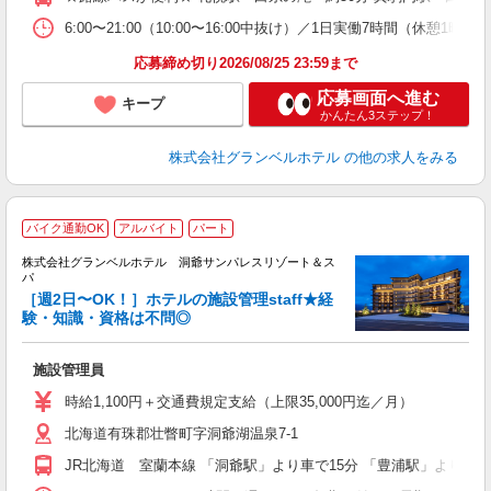
6:00〜21:00（10:00〜16:00中抜け）／1日実働7時間（
応募締め切り2026/08/25 23:59まで
応募画面へ進む
キープ
かんたん3ステップ！
株式会社グランベルホテル
の他の求人をみる
■
バイク通勤OK
アルバイト
パート
株式会社グランベルホテル 洞爺サンパレスリゾート＆ス
パ
［週2日〜OK！］ホテルの施設管理staff★経
験・知識・資格は不問◎
ど
施設管理員
履
新
時給1,100円＋交通費規定支給（上限35,000円迄／月）
ン
北海道有珠郡壮瞥町字洞爺湖温泉7-1
（
フ
JR北海道 室蘭本線 「洞爺駅」より車で15分 「豊浦駅」より車で
車