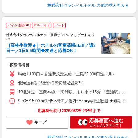
株式会社グランベルホテル
の他の求人をみる
バイク通勤OK
アルバイト
パート
株式会社グランベルホテル 洞爺サンパレスリゾート＆ス
し
パ
［高校生歓迎★］ホテルの客室清掃staff／週2
日〜／1日5.5時間◆友達と応募OK！
「
客室清掃員
友
迎
時給1,100円＋交通費規定支給（上限35,000円迄／月）
学
北海道有珠郡壮瞥町字洞爺湖温泉7-1
活
ム
JR北海道 室蘭本線 「洞爺駅」より車で15分 「豊浦駅」より車で
バ
費
9:00〜15:00 ★1日5.5時間／週2日〜 ★高校生歓迎 ★短期で
典
応募締め切り2026/08/25 23:59まで
応募画面へ進む
キープ
かんたん3ステップ！
株式会社グランベルホテル
の他の求人をみる