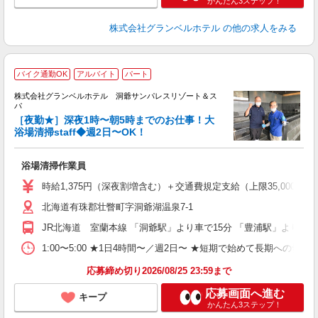
かんたん3ステップ！
株式会社グランベルホテル
の他の求人をみる
バイク通勤OK
アルバイト
パート
株式会社グランベルホテル 洞爺サンパレスリゾート＆ス
パ
夜
［夜勤★］深夜1時〜朝5時までのお仕事！大
浴場清掃staff◆週2日〜OK！
の
履
浴場清掃作業員
新
ン
時給1,375円（深夜割増含む）＋交通費規定支給（上限35,000円迄
（
北海道有珠郡壮瞥町字洞爺湖温泉7-1
間
企
JR北海道 室蘭本線 「洞爺駅」より車で15分 「豊浦駅」より車で
転
あ
1:00〜5:00 ★1日4時間〜／週2日〜 ★短期で始めて長期への切り
応募締め切り2026/08/25 23:59まで
応募画面へ進む
キープ
かんたん3ステップ！