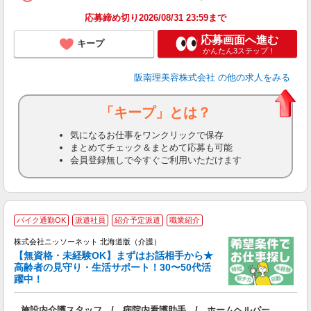
ン
応募締め切り2026/08/31 23:59まで
登
応募画面へ進む
キープ
かんたん3ステップ！
阪南理美容株式会社
の他の求人をみる
「キープ」とは？
気になるお仕事をワンクリックで保存
まとめてチェック＆まとめて応募も可能
会員登録無しで今すぐご利用いただけます
≪
バイク通勤OK
派遣社員
紹介予定派遣
職業紹介
株式会社ニッソーネット 北海道版（介護）
【無資格・未経験OK】まずはお話相手から★
高齢者の見守り・生活サポート！30〜50代活
ご
躍中！
取
入
施設内介護スタッフ / 病院内看護助手 / ホームヘルパー