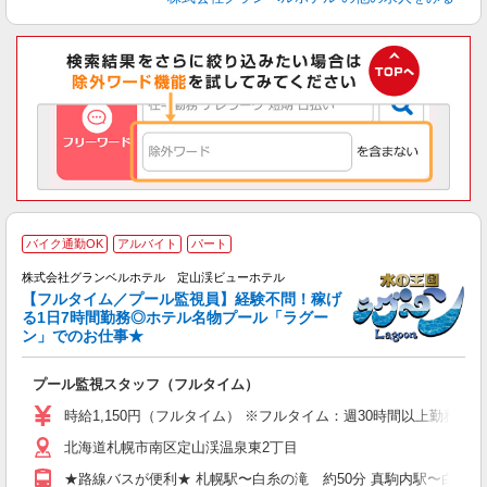
バイク通勤OK
アルバイト
パート
株式会社グランベルホテル 定山渓ビューホテル
【フルタイム／プール監視員】経験不問！稼げ
る1日7時間勤務◎ホテル名物プール「ラグー
ら
ン」でのお仕事★
の
プール監視スタッフ（フルタイム）
未
婦
時給1,150円（フルタイム） ※フルタイム：週30時間以上勤務
北海道札幌市南区定山渓温泉東2丁目
イ
車
★路線バスが便利★ 札幌駅〜白糸の滝 約50分 真駒内駅〜白糸の滝