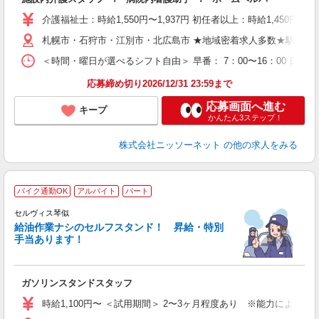
ー
社
介護福祉士：時給1,550円〜1,937円 初任者以上：時給1,450円
札幌市・石狩市・江別市・北広島市 ★地域密着求人多数★駅近・
＜時間・曜日が選べるシフト自由＞ 早番： 7：00〜16：00 日勤：
応募締め切り2026/12/31 23:59まで
応募画面へ進む
キープ
かんたん3ステップ！
株式会社ニッソーネット
の他の求人をみる
バイク通勤OK
アルバイト
パート
セルヴィス琴似
給油作業ナシのセルフスタンド！ 昇給・特別
手当あります！
踏
ガソリンスタンドスタッフ
未
時給1,100円〜 ＜試用期間＞ 2〜3ヶ月程度あり ※能力による ※