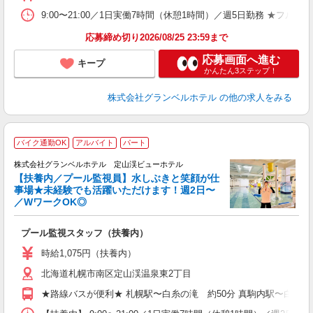
宅
9:00〜21:00／1日実働7時間（休憩1時間）／週5日勤務 ★
応募締め切り2026/08/25 23:59まで
応募画面へ進む
キープ
かんたん3ステップ！
株式会社グランベルホテル
の他の求人をみる
バイク通勤OK
アルバイト
パート
株式会社グランベルホテル 定山渓ビューホテル
【扶養内／プール監視員】水しぶきと笑顔が仕
事場★未経験でも活躍いただけます！週2日〜
す
／WワークOK◎
職
プール監視スタッフ（扶養内）
未
性
時給1,075円（扶養内）
～
北海道札幌市南区定山渓温泉東2丁目
夕
ク
★路線バスが便利★ 札幌駅〜白糸の滝 約50分 真駒内駅〜白糸の滝
割