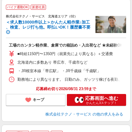
≪
バイク通勤OK
派遣社員
株式会社テクノ・サービス 北海道エリア（02）
＜求人数10000件以上＞かんたん軽作業♪加工
、検査、レジ打ち他。即払いOK！履歴書不要
◎
お
工場のカンタン軽作業、倉庫での箱詰め・入出荷など ★未経験OKのお
未
ア
■時給1150円〜1350円（就業先により異なる）＋交通費
の
北海道内に多数あり 帯広市、千歳市など
・JR根室本線「帯広駅」 ・JR千歳線「千歳駅」
勤務地により異なります。 日勤のみ、ガッツリ稼げる夜勤、シフトによる交
応募締め切り2026/08/31 23:59まで
応募画面へ進む
キープ
かんたん3ステップ！
株式会社テクノ・サービス
の他の求人をみる
■