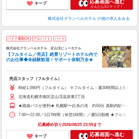
応募画面へ進む
キープ
かんたん3ステップ！
株式会社グランベルホテル
の他の求人をみる
2
バイク通勤OK
アルバイト
パート
株式会社グランベルホテル 定山渓ビューホテル
【フルタイム／売店】絶景リゾートホテル内で
のお仕事◆未経験歓迎！サポート体制万全★
働
お
売店スタッフ（フルタイム）
未
婦
時給1,090円（フルタイム） ※フルタイム：週30時間以上勤務
北海道札幌市南区定山渓温泉東2丁目
イ
ー
★路線バスが便利★ 札幌駅〜白糸の滝 約50分 真駒内駅〜白糸の滝
り
7:00〜22:00／1日7時間（休憩1時間）／週5日勤務 ★フル
応募締め切り2026/08/25 23:59まで
応募画面へ進む
キープ