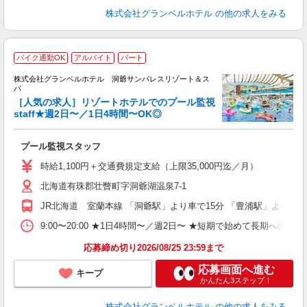
株式会社グランベルホテル
の他の求人をみる
バイク通勤OK
アルバイト
パート
株式会社グランベルホテル 洞爺サンパレスリゾート＆ス
パ
［人気の求人］リゾートホテルでのプール監視
staff★週2日〜／1日4時間〜OK◎
け
（
プール監視スタッフ
友
第
時給1,100円＋交通費規定支給（上限35,000円迄／月）
ブ
北海道有珠郡壮瞥町字洞爺湖温泉7-1
～
フ
JR北海道 室蘭本線 「洞爺駅」より車で15分 「豊浦駅」より車で
プ
O
9:00〜20:00 ★1日4時間〜／週2日〜 ★短期で始めて長期への切
育
応募締め切り2026/08/25 23:59まで
応募画面へ進む
キープ
かんたん3ステップ！
株式会社グランベルホテル
の他の求人をみる