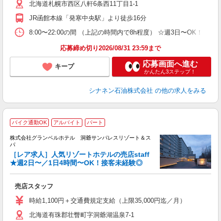
北海道札幌市西区八軒6条西11丁目1-1
JR函館本線「発寒中央駅」より徒歩16分
8:00〜22:00の間 （上記の時間内で8h程度） ☆週3日〜OK！
応募締め切り2026/08/31 23:59まで
応募画面へ進む
キープ
かんたん3ステップ！
シナネン石油株式会社
の他の求人をみる
バイク通勤OK
アルバイト
パート
株式会社グランベルホテル 洞爺サンパレスリゾート＆ス
し
パ
［レア求人］人気リゾートホテルの売店staff
★週2日〜／1日4時間〜OK！接客未経験◎
度
売店スタッフ
友
第
時給1,100円＋交通費規定支給（上限35,000円迄／月）
ブ
北海道有珠郡壮瞥町字洞爺湖温泉7-1
～