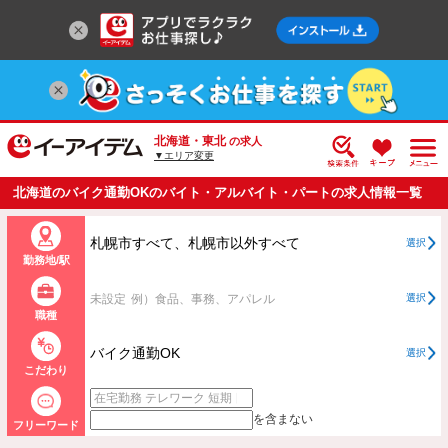
北海道・東北
の求人
▼エリア変更
北海道のバイク通勤OKのバイト・アルバイト・パートの求人情報一覧
札幌市すべて、札幌市以外すべて
選択
勤務地/駅
未設定
例）食品、事務、アパレル
選択
職種
バイク通勤OK
選択
こだわり
を含まない
フリーワード