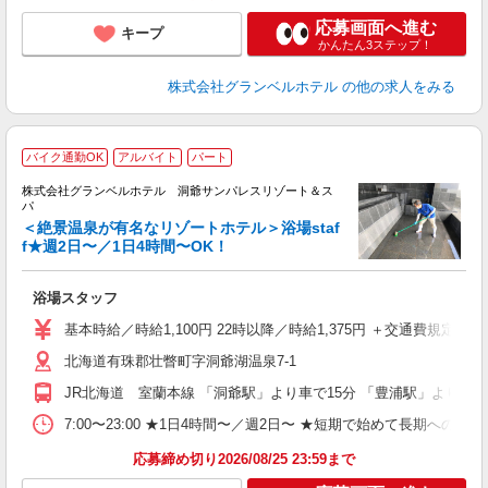
応募画面へ進む
キープ
かんたん3ステップ！
株式会社グランベルホテル
の他の求人をみる
バイク通勤OK
アルバイト
パート
株式会社グランベルホテル 洞爺サンパレスリゾート＆ス
パ
＜絶景温泉が有名なリゾートホテル＞浴場staf
シ
f★週2日〜／1日4時間〜OK！
方
浴場スタッフ
友
第
基本時給／時給1,100円 22時以降／時給1,375円 ＋交通費規定支給
ブ
北海道有珠郡壮瞥町字洞爺湖温泉7-1
～
フ
JR北海道 室蘭本線 「洞爺駅」より車で15分 「豊浦駅」より車で
プ
O
7:00〜23:00 ★1日4時間〜／週2日〜 ★短期で始めて長期への切
育
応募締め切り2026/08/25 23:59まで