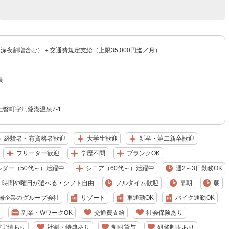
円（深夜割増含む）＋交通費規定支給（上限35,000円迄／月）
員
瞥町字洞爺湖温泉7-1
経験者・有資格者歓迎
大学生歓迎
新卒・第二新卒歓迎
フリーター歓迎
学歴不問
ブランクOK
ルダー（50代～）活躍中
シニア（60代～）活躍中
週2～3日勤務OK
時間や曜日が選べる・シフト自由
フルタイム歓迎
早朝
朝
場企業のグループ会社
リゾート
車通勤OK
バイク通勤OK
副業・WワークOK
交通費支給
社会保険あり
得実績あり
社割・特典あり
制服貸与
研修制度あり