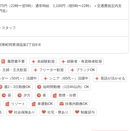
375円（22時〜翌5時） 通常時給 1,100円（朝5時〜22時） ＋交通費規定内支
0円迄）
トスタッフ
寒町阿寒湖温泉2丁目8-8
履歴書不要
未経験歓迎
経験者・有資格者歓迎
主婦・主夫歓迎
フリーター歓迎
ブランクOK
ルダー（50代～）活躍中
シニア（60代～）活躍中
英語が活かせる
週2～3日勤務OK
短時間勤務（1日4h以内）OK
昼
夕方
夜
禁煙・分煙
リゾート
車通勤OK
扶養内勤務OK
給
社会保険あり
社宅・寮あり
制服貸与