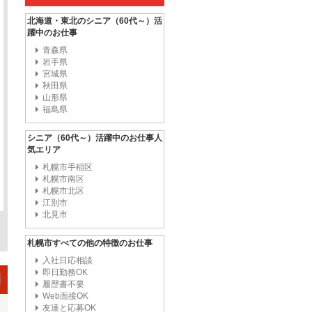
北海道・東北のシニア（60代～）活
躍中のお仕事
青森県
岩手県
宮城県
秋田県
山形県
福島県
シニア（60代～）活躍中のお仕事人
気エリア
札幌市手稲区
札幌市南区
札幌市北区
江別市
北見市
札幌市すべての他の特徴のお仕事
入社日応相談
即日勤務OK
履歴書不要
Web面接OK
友達と応募OK