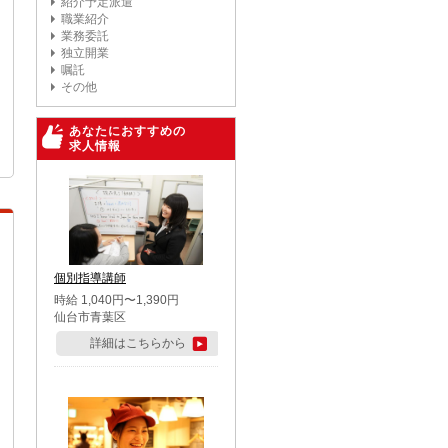
紹介予定派遣
職業紹介
業務委託
独立開業
嘱託
その他
あなたにおすすめの
求人情報
個別指導講師
時給 1,040円〜1,390円
仙台市青葉区
詳細はこちらから