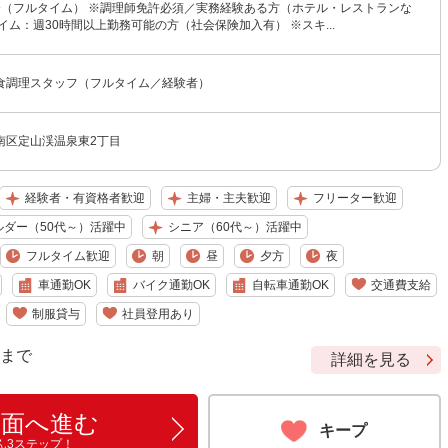
円〜（フルタイム） ※調理師免許必須／実務経験ある方（ホテル・レストランな
イム：週30時間以上勤務可能の方（社会保険加入有） ※スキ...
食調理スタッフ（フルタイム／経験者）
南区定山渓温泉東2丁目
経験者・有資格者歓迎
主婦・主夫歓迎
フリーター歓迎
ルダー（50代～）活躍中
シニア（60代～）活躍中
フルタイム歓迎
朝
昼
夕方
夜
車通勤OK
バイク通勤OK
自転車通勤OK
交通費支給
制服貸与
社員登用あり
9 まで
詳細を見る
画面へ進む
キープ
ん3ステップ！