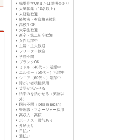
職場見学OKまたは説明会あり
大量募集（10名以上）
未経験歓迎
経験者・有資格者歓迎
高校生OK
大学生歓迎
新卒・第二新卒歓迎
女性活躍中
主婦・主夫歓迎
フリーター歓迎
学歴不問
ブランクOK
ミドル（40代～）活躍中
エルダー（50代～）活躍中
シニア（60代～）活躍中
障がい者積極採用
英語が活かせる
語学力を活かせる（英語以
外）
国籍不問（jobs in japan）
管理職・マネージャー採用
高収入・高額
ボーナス・賞与あり
昇給あり
日払い
週払い