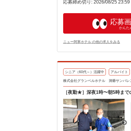
応募締め切り: 2026/08/25 23:5
応募
かんた
ニュー阿寒ホテル の他の求人をみる
シニア（60代～）活躍中
アルバイト
株式会社グランベルホテル 洞爺サンパレ
［夜勤★］深夜1時〜朝5時までの