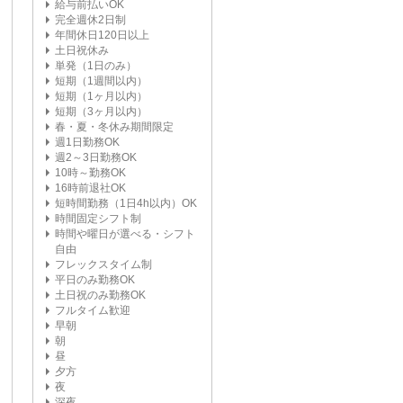
給与前払いOK
完全週休2日制
年間休日120日以上
土日祝休み
単発（1日のみ）
短期（1週間以内）
短期（1ヶ月以内）
短期（3ヶ月以内）
春・夏・冬休み期間限定
週1日勤務OK
週2～3日勤務OK
10時～勤務OK
16時前退社OK
短時間勤務（1日4h以内）OK
時間固定シフト制
時間や曜日が選べる・シフト
自由
フレックスタイム制
平日のみ勤務OK
土日祝のみ勤務OK
フルタイム歓迎
早朝
朝
昼
夕方
夜
深夜