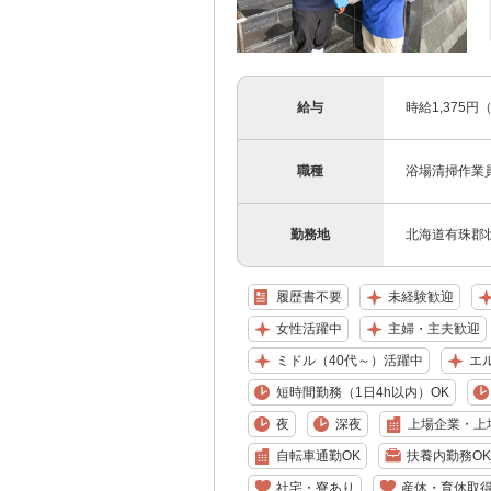
給与
時給1,375
職種
浴場清掃作業
勤務地
北海道有珠郡壮
履歴書不要
未経験歓迎
女性活躍中
主婦・主夫歓迎
ミドル（40代～）活躍中
エ
短時間勤務（1日4h以内）OK
夜
深夜
上場企業・上
自転車通勤OK
扶養内勤務OK
社宅・寮あり
産休・育休取