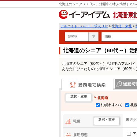
北海道のシニア（60代～）活躍中の求人情報 | 
北海道・東北
アルバイト・バイト・求人TOP
>
北海道・東北
>
勤務地
職種
北海道のシニア（60代～）
北海道のシニア（60代～）活躍中のアルバ
あなたにぴったりの北海道のシニア（60代
勤務地で検索
通勤時間・区
選択・変更
北海道
札幌市すべて
札
未選択
選択・変更
職種
ア
雇用形態