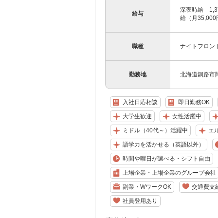
深夜時給 1,
給与
給（月35,00
職種
ナイトフロン
勤務地
北海道釧路市阿
入社日応相談
即日勤務OK
大学生歓迎
女性活躍中
ミドル（40代～）活躍中
エ
語学力を活かせる（英語以外）
時間や曜日が選べる・シフト自由
上場企業・上場企業のグループ会社
副業・WワークOK
交通費支
社員登用あり