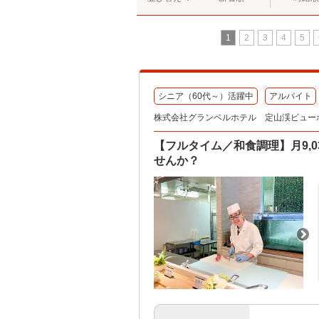
1
2
3
4
5
シニア（60代～）活躍中
アルバイト
株式会社グランベルホテル 定山渓ビュー
【フルタイム／和食調理】月9,
せんか？