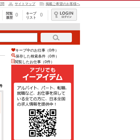
質問
サイトマップ
掲載ご希望のお客様へ
閲覧
キープ
0
0
履歴
リスト
ログイン
キープ中のお仕事（0件）
保存した検索条件（
0
件）
閲覧したお仕事（0件）
件