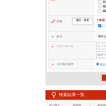
契
職
嘱
歓迎
選択・変更
特徴
シ
給与
フリーワード
その他の条件
指定
この
検索結果一覧
並び替え ：
新着順
時給順