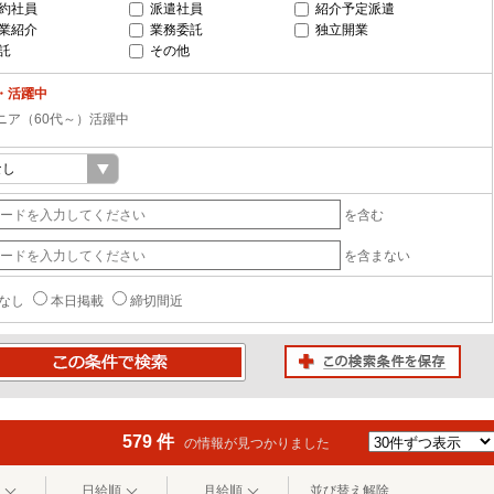
約社員
派遣社員
紹介予定派遣
業紹介
業務委託
独立開業
託
その他
・活躍中
ニア（60代～）活躍中
を含む
を含まない
なし
本日掲載
締切間近
この検索条件を保存
条件で検索
579 件
の情報が見つかりました
日給順
月給順
並び替え解除