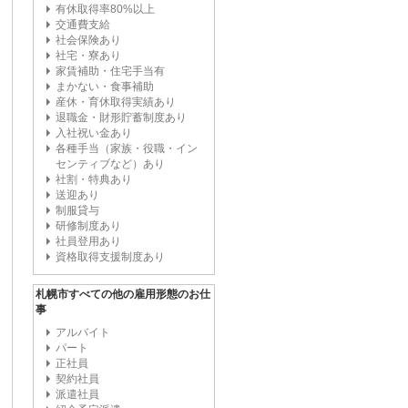
有休取得率80%以上
交通費支給
社会保険あり
社宅・寮あり
家賃補助・住宅手当有
まかない・食事補助
産休・育休取得実績あり
退職金・財形貯蓄制度あり
入社祝い金あり
各種手当（家族・役職・イン
センティブなど）あり
社割・特典あり
送迎あり
制服貸与
研修制度あり
社員登用あり
資格取得支援制度あり
札幌市すべての他の雇用形態のお仕
事
アルバイト
パート
正社員
契約社員
派遣社員