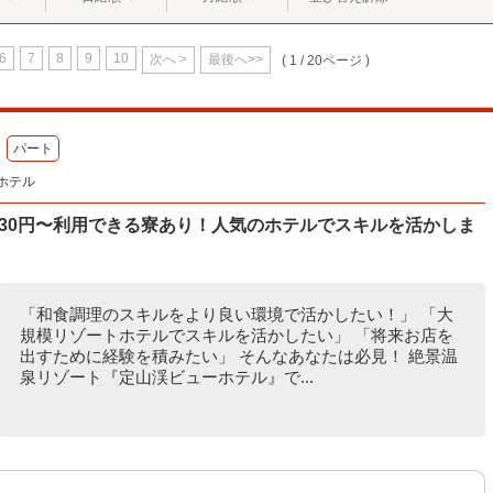
6
7
8
9
10
次へ >
最後へ>>
( 1 / 20ページ )
パート
ホテル
030円〜利用できる寮あり！人気のホテルでスキルを活かしま
「和食調理のスキルをより良い環境で活かしたい！」 「大
規模リゾートホテルでスキルを活かしたい」 「将来お店を
出すために経験を積みたい」 そんなあなたは必見！ 絶景温
泉リゾート『定山渓ビューホテル』で...