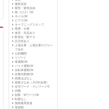
服装自由
髪型・髪色自由
髭（ひげ）OK
ネイルOK
ピアスOK
オープニングスタッフ
禁煙・分煙
食堂・売店あり
駅直結・駅チカ
託児所あり
上場企業・上場企業のグルー
プ会社
公的機関
リゾート
車通勤OK
バイク通勤OK
自転車通勤OK
扶養内勤務OK
残業ほぼなし
残業少なめ（月20h未満）
在宅ワーク・テレワーク可
内職
副業・WワークOK
転勤なし
無期雇用派遣
登録制