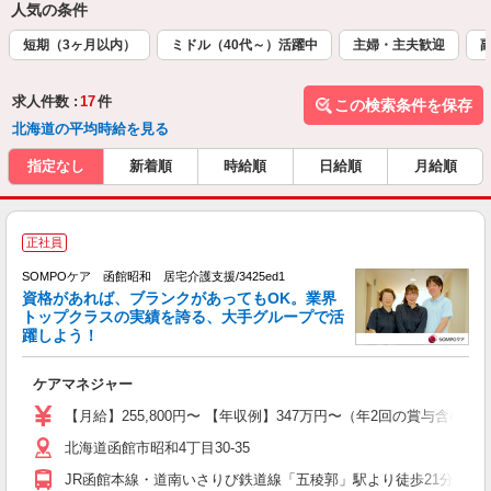
人気の条件
短期（3ヶ月以内）
ミドル（40代～）活躍中
主婦・主夫歓迎
求人件数 :
17
件
この検索条件を保存
北海道の平均時給を見る
指定なし
新着順
時給順
日給順
月給順
正社員
大
2
SOMPOケア 函館昭和 居宅介護支援/3425ed1
資格があれば、ブランクがあってもOK。業界
トップクラスの実績を誇る、大手グループで活
躍しよう！
な
ケアマネジャー
未
分
【月給】255,800円〜 【年収例】347万円〜（年2回の賞与含む
転
北海道函館市昭和4丁目30-35
JR函館本線・道南いさりび鉄道線「五稜郭」駅より徒歩21分 車