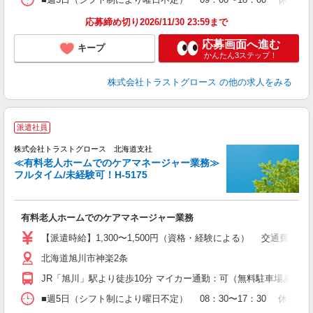
応募締め切り2026/11/30 23:59まで
応募画面へ進む
キープ
かんたん3ステップ！
株式会社トラストグロース
の他の求人をみる
派遣社員
株式会社トラストグロース 北海道支社
≪有料老人ホームでのケアマネージャー業務≫
フルタイム/未経験可！H-5175
《
条
有料老人ホームでのケアマネージャー業務
【派遣時給】1,300〜1,500円（資格・経験による） 交通費別途
北海道旭川市神楽2条
JR「旭川」駅より徒歩10分 マイカー通勤：可（無料駐車場あり）
■週5日（シフト制により曜日不定） 08：30〜17：30 休憩60