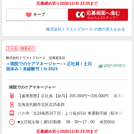
応募締め切り2026/11/30 23:59まで
応募画面へ進む
キープ
かんたん3ステップ！
株式会社トラストグロース
の他の求人をみる
正社員
職業紹介
株式会社トラストグロース 北海道支社
＜病院でのケアマネージャー♪＞正社員！土日
祝休み！未経験可！H-3524
す
担
病院でのケアマネージャー
【雇用形態】正社員 【給与】205,000円〜335,000円 基本給：180,
北海道札幌市北区北25条西
バス停「北24条西16丁目」より徒歩5分 車通勤可能（駐車場自己
■土日祝を除く週5日勤務 08：30〜17：00 休憩60分
応募締め切り2026/11/30 23:59まで