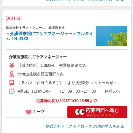
派遣社員
株式会社トラストグロース 北海道支社
＜介護医療院にてケアマネージャー＞フルタイ
ム！H-4182
す
担
介護医療院にてケアマネージャー
【派遣時給】1,350円 交通費別途支給
北海道札幌市西区西野２条
ＪＲバス「西野２条６丁目」より徒歩3分 マイカー通勤：可（駐車料金
■週5日（日祝以外） （1）09：00〜17：00 休憩60分 （2
応募締め切り2026/11/30 23:59まで
応募画面へ進む
キープ
かんたん3ステップ！
株式会社トラストグロース
の他の求人をみる