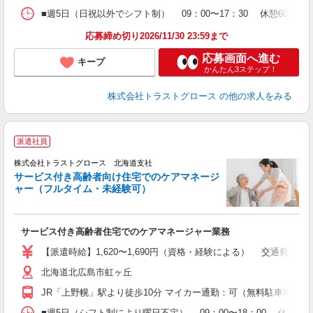
■週5日（日祝以外でシフト制） 09：00〜17：30 休憩60分
応募締め切り2026/11/30 23:59まで
応募画面へ進む
キープ
かんたん3ステップ！
株式会社トラストグロース
の他の求人をみる
派遣社員
株式会社トラストグロース 北海道支社
サービス付き高齢者向け住宅でのケアマネージ
ャー（フルタイム・未経験可）
《
条
サービス付き高齢者住宅でのケアマネージャー業務
【派遣時給】1,620〜1,690円（資格・経験による） 交通費別途
北海道北広島市虹ヶ丘
JR「上野幌」駅より徒歩10分 マイカー通勤：可（無料駐車場あり
■週5日（シフト制により曜日不定） 09：00〜18：00 休憩60