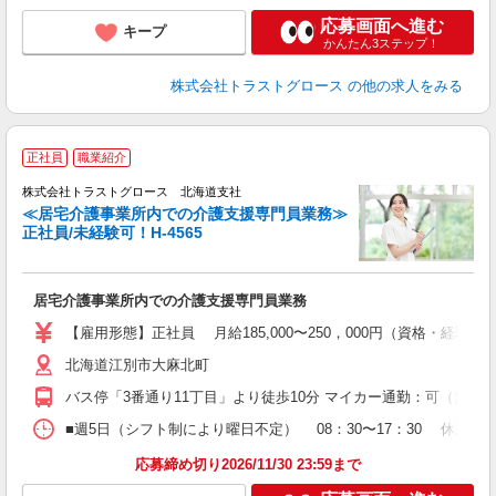
応募画面へ進む
キープ
かんたん3ステップ！
株式会社トラストグロース
の他の求人をみる
正社員
職業紹介
株式会社トラストグロース 北海道支社
≪居宅介護事業所内での介護支援専門員業務≫
正社員/未経験可！H-4565
す
希
居宅介護事業所内での介護支援専門員業務
【雇用形態】正社員 月給185,000〜250，000円（資格・経
北海道江別市大麻北町
バス停「3番通り11丁目」より徒歩10分 マイカー通勤：可（無料
■週5日（シフト制により曜日不定） 08：30〜17：30 休憩60
応募締め切り2026/11/30 23:59まで