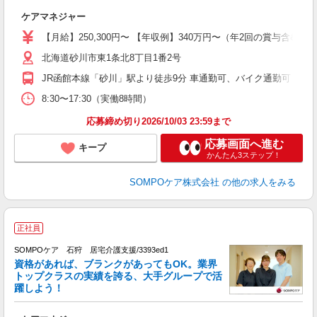
な
ケアマネジャー
経
上
【月給】250,300円〜 【年収例】340万円〜（年2回の賞与含む
通
北海道砂川市東1条北8丁目1番2号
JR函館本線「砂川」駅より徒歩9分 車通勤可、バイク通勤可
8:30〜17:30（実働8時間）
応募締め切り2026/10/03 23:59まで
応募画面へ進む
キープ
かんたん3ステップ！
SOMPOケア株式会社
の他の求人をみる
正社員
大
2
SOMPOケア 石狩 居宅介護支援/3393ed1
資格があれば、ブランクがあってもOK。業界
トップクラスの実績を誇る、大手グループで活
躍しよう！
な