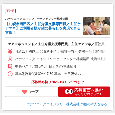
正社員
パナソニック エイジフリーケアセンター札幌清田
【札幌市清田区／主任介護支援専門員／主任ケ
アマネ】ご利用者様が望む暮らしを実現できる
支援！
は
ケアマネジメント／主任介護支援専門員／主任ケアマネ／正社員
オ
育
月給26万円以上 〇資格手当 〇職種手当 〇業務手当 〇時間外勤務
パナソニック エイジフリーケアセンター札幌清田 北海道札幌市清田区
中央バス「北野3条3丁目」スグ/車通勤可
基本勤務時間8:30〜17:30 基本、土日祝休み
応募締め切り2026/10/31 23:59まで
応募画面へ進む
キープ
かんたん3ステップ！
パナソニックエイジフリー株式会社
の他の求人をみる