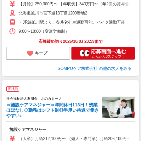
分
【月給】250,300円〜 【年収例】340万円〜（年2回の賞与含む
転
北海道旭川市宮下通13丁目1200番地2
・JR線旭川駅より、徒歩9分 車通勤可能、バイク通勤可能
9:00〜18:00（変形労働制）
応募締め切り2026/10/03 23:59まで
応募画面へ進む
キープ
かんたん3ステップ！
SOMPOケア株式会社
の他の求人をみる
＼
正社員
社会福祉法人友朋会 北のカミーノ
≪施設ケアマネジャー≫年間休日113日！残業
ほぼなし◇勤務はシフト制◎手厚い待遇で働き
やすい♪
く
施設ケアマネジャー
制
（大卒）月給212,100円〜 （短大・専門卒）月給206,100円〜