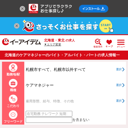
北海道・東北
の求人
▼エリア変更
北海道のケアマネジャーのバイト・アルバイト・パートの求人情報一
覧
札幌市すべて、札幌市以外すべて
選択
勤務地/駅
ケアマネジャー
選択
職種
雇用形態、給与、特徴、その他
選択
こだわり
を含まない
フリーワード