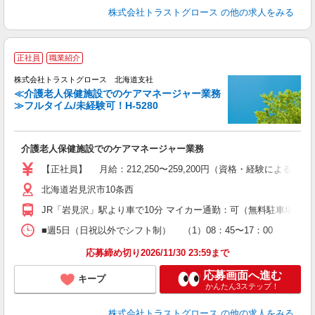
株式会社トラストグロース
の他の求人をみる
正社員
職業紹介
株式会社トラストグロース 北海道支社
≪介護老人保健施設でのケアマネージャー業務
≫フルタイム/未経験可！H-5280
《
条
介護老人保健施設でのケアマネージャー業務
【正社員】 月給：212,250〜259,200円（資格・経験による） 基本
北海道岩見沢市10条西
JR「岩見沢」駅より車で10分 マイカー通勤：可（無料駐車場あり
■週5日（日祝以外でシフト制） （1）08：45〜17：00 休憩6
応募締め切り2026/11/30 23:59まで
応募画面へ進む
キープ
かんたん3ステップ！
株式会社トラストグロース
の他の求人をみる