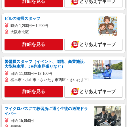
詳細を見る
とりあえずキープ
ビルの清掃スタッフ
時給 1,200円〜1,200円
大阪市北区
詳細を見る
とりあえずキープ
警備員スタッフ（イベント、道路、商業施設、
大型駐車場、JR列車見張りなど）
日給 11,000円〜12,100円
栃木市・小山市・さいたま市西区・さいたま市岩槻区・久喜市・蓮田
詳細を見る
とりあえずキープ
マイクロバスにて教習所に通う生徒の送迎ドラ
イバー
日給 15,850円
箕面市