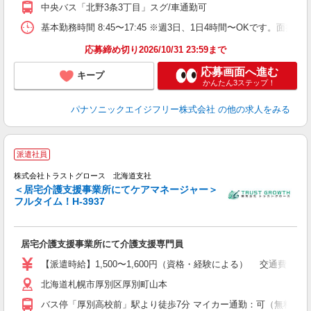
中央バス「北野3条3丁目」スグ/車通勤可
基本勤務時間 8:45〜17:45 ※週3日、1日4時間〜OKです。面接
応募締め切り2026/10/31 23:59まで
応募画面へ進む
キープ
かんたん3ステップ！
パナソニックエイジフリー株式会社
の他の求人をみる
派遣社員
株式会社トラストグロース 北海道支社
＜居宅介護支援事業所にてケアマネージャー＞
フルタイム！H-3937
す
担
居宅介護支援事業所にて介護支援専門員
【派遣時給】1,500〜1,600円（資格・経験による） 交通費別途
北海道札幌市厚別区厚別町山本
バス停「厚別高校前」駅より徒歩7分 マイカー通勤：可（無料駐