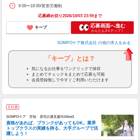
9:00〜18:00/変形労働制
応募締め切り2026/10/03 23:59まで
応募画面へ進む
キープ
かんたん3ステップ！
SOMPOケア株式会社
の他の求人をみる
「キープ」とは？
気になるお仕事をワンクリックで保存
まとめてチェック＆まとめて応募も可能
会員登録無しで今すぐご利用いただけます
正社員
大
2
SOMPOケア 空知 居宅介護支援/5156ed1
資格があれば、ブランクがあってもOK。業界
トップクラスの実績を誇る、大手グループで活
躍しよう！