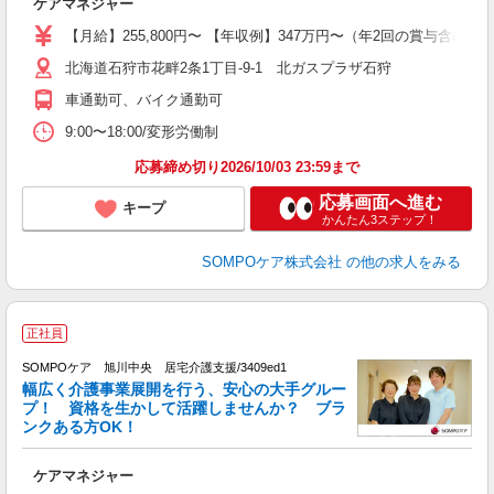
ケアマネジャー
未
分
【月給】255,800円〜 【年収例】347万円〜（年2回の賞与含む
通
北海道石狩市花畔2条1丁目-9-1 北ガスプラザ石狩
車通勤可、バイク通勤可
9:00〜18:00/変形労働制
応募締め切り2026/10/03 23:59まで
応募画面へ進む
キープ
かんたん3ステップ！
SOMPOケア株式会社
の他の求人をみる
【
正社員
SOMPOケア 旭川中央 居宅介護支援/3409ed1
幅広く介護事業展開を行う、安心の大手グルー
プ！ 資格を生かして活躍しませんか？ ブラ
ンクある方OK！
供
ケアマネジャー
未