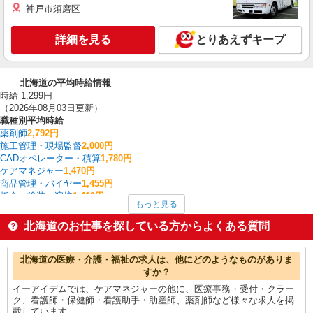
神戸市須磨区
詳細を見る
とりあえずキープ
北海道の平均時給情報
時給 1,299円
（2026年08月03日更新）
職種別平均時給
薬剤師
2,792円
施工管理・現場監督
2,000円
CADオペレーター・積算
1,780円
ケアマネジャー
1,470円
商品管理・バイヤー
1,455円
板金・塗装・溶接
1,419円
もっと見る
歯科衛生士・歯科技工士
1,413円
イベント・キャンペーン
1,400円
北海道のお仕事を探している方からよくある質問
幼稚園教諭
1,400円
エステ・リフレクソロジー
1,400円
北海道の他の職種の平均時給を見る
北海道の医療・介護・福祉の求人は、他にどのようなものがありま
すか？
イーアイデムでは、ケアマネジャーの他に、医療事務・受付・クラー
ク、看護師・保健師・看護助手・助産師、薬剤師など様々な求人を掲
載しています。