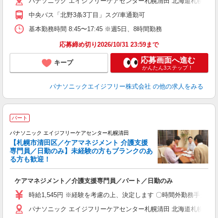
パナソニック エイジフリーケアセンター札幌清田 北海道札幌市清田区
中央バス「北野3条3丁目」スグ/車通勤可
基本勤務時間 8:45〜17:45 ※週5日、8時間勤務
応募締め切り2026/10/31 23:59まで
応募画面へ進む
キープ
かんたん3ステップ！
パナソニックエイジフリー株式会社
の他の求人をみる
パート
パナソニック エイジフリーケアセンター札幌清田
【札幌市清田区／ケアマネジメント 介護支援
専門員／日勤のみ】未経験の方もブランクのあ
る方も歓迎！
り
ケアマネジメント／介護支援専門員／パート／日勤のみ
未
実
時給1,545円 ※経験を考慮の上、決定します 〇時間外勤務手当 
パナソニック エイジフリーケアセンター札幌清田 北海道札幌市清田区