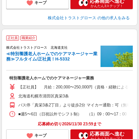
応募画面へ進む
キープ
かんたん3ステップ！
株式会社トラストグロース
の他の求人をみる
正社員
職業紹介
株式会社トラストグロース 北海道支社
≪特別養護老人ホームでのケアマネージャー業
務≫フルタイム/正社員！H-5332
《
条
特別養護老人ホームでのケアマネージャー業務
【正社員】 月給：200,000〜250,000円（資格・経験による
北海道札幌市清田区真栄3条
バス停「真栄3条2丁目」より徒歩2分 マイカー通勤：可（無料駐
■週5〜6日（日祝以外でシフト制） （1）09：00〜17：00 
応募締め切り2026/11/30 23:59まで
応募画面へ進む
キープ
かんたん3ステップ！