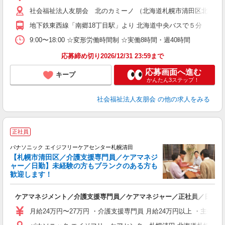
当
社会福祉法人友朋会 北のカミーノ （北海道札幌市清田区北野三条3-
地下鉄東西線「南郷18丁目駅」より 北海道中央バスで５分 「北
9:00〜18:00 ☆変形労働時間制 ☆実働8時間・週40時間
応募締め切り2026/12/31 23:59まで
応募画面へ進む
キープ
かんたん3ステップ！
社会福祉法人友朋会
の他の求人をみる
正社員
パナソニック エイジフリーケアセンター札幌清田
【札幌市清田区／介護支援専門員／ケアマネジ
ャー／日勤】未経験の方もブランクのある方も
歓迎します！
ケアマネジメント／介護支援専門員／ケアマネジャー／正社員／日勤
未
費
月給24万円〜27万円 ・介護支援専門員 月給24万円以上 ・主任