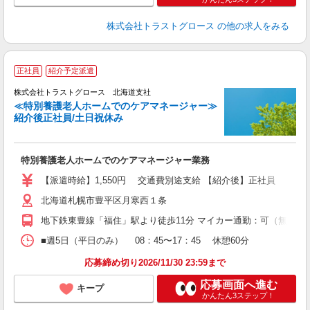
株式会社トラストグロース
の他の求人をみる
正社員
紹介予定派遣
株式会社トラストグロース 北海道支社
≪特別養護老人ホームでのケアマネージャー≫
紹介後正社員/土日祝休み
《
条
特別養護老人ホームでのケアマネージャー業務
【派遣時給】1,550円 交通費別途支給 【紹介後】正社員 月給：18
北海道札幌市豊平区月寒西１条
地下鉄東豊線「福住」駅より徒歩11分 マイカー通勤：可（無料駐
■週5日（平日のみ） 08：45〜17：45 休憩60分
応募締め切り2026/11/30 23:59まで
応募画面へ進む
キープ
かんたん3ステップ！