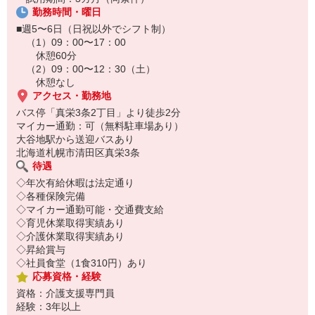
ご応募時に上記No.をお知らせ下さい♪
勤務時間・曜日
■週5〜6日（日祝以外でシフト制）
（1）09：00〜17：00
休憩60分
（2）09：00〜12：30（土）
休憩なし
アクセス・勤務地
バス停「真栄3条2丁目」より徒歩2分
マイカー通勤：可（無料駐車場あり）
大谷地駅から送迎バスあり
北海道札幌市清田区真栄3条
待遇
◇年次有給休暇は法定通り
◇各種保険完備
◇マイカー通勤可能・交通費支給
◇育児休業取得実績あり
◇介護休業取得実績あり
◇昇給賞与
◇社員食堂（1食310円）あり
応募資格・経験
資格：介護支援専門員
経験：3年以上