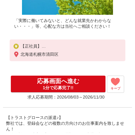
「実際に働いてみないと、どんな就業先かわからな
い・・・」等、心配な方は当社へご相談ください！
【正社員】
月給：200,000〜250,000円（資格・経験による）
北海道札幌市清田区
基本給：200,000〜250,000円
固定残業代なし
昇給：あり
賞与：年2回、計1.7カ月分（前年度実績）
応募画面へ進む
交通費：実費支給（上限月額24,500円）
試用期間：3カ月（同条件）
1分で応募完了!!
キープ
求人応募期間：2026/08/03～2026/11/30
【トラストグロースの派遣♪】
弊社では、登録会などの複数の方向けのお仕事案内を致しませ
ん！
個人面談や、遠方の方ですとお電話などで直接お話しさせて頂