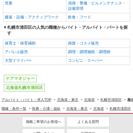
営業
清掃・警備・ビルメンテナンス・
設備管理
建築・設備・アクティブワーク
飲食・フード
札幌市清田区の人気の職種からバイト・アルバイト・パートを探
す
保育士・保育補助
雑貨・コスメ販売
アパレル販売
調理・調理補助・調理師
大型ドライバー
コンビニ・スーパー
ケアマネジャー
北海道札幌市清田区
アルバイト・バイト・求人TOP
北海道・東北
北海道
札幌市清田区
株
職種・条件一覧
医療・介護・福祉
北海道・東北
北海道
札幌市清田区
掲載ご希望のお客様へ
よくある質問