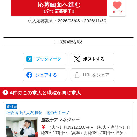
応募画面へ進む
1分で応募完了!!
キープ
求人応募期間：2026/08/03～2026/11/30
閲覧履歴を見る
ブックマーク
ポストする
シェアする
URLをシェア
4
件のこの求人と職種が同じ求人
正社員
社会福祉法人友朋会 北のカミーノ
施設ケアマネジャー
（大卒）月給212,100円〜 （短大・専門卒）月
給206,100円〜 （高卒）月給189,700円〜 ※ケア