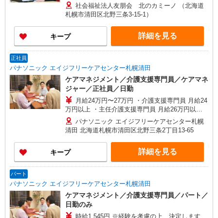
マネジャー、その他職歴経により優遇 ★試用期間
社会福祉法人友朋会 北のカミーノ （北海道
3ヵ月（同条件） ★資格手当 ケアマネジャー／
札幌市清田区北野三条3-15-1）
20,000円 特別手当／5,000円
詳細を見る
キープ
正社員
パナソニック エイジフリーケアセンター札幌清田
ケアマネジメント／介護支援専門員／ケアマネ
ジャー／正社員／日勤
月給24万円〜27万円 ・介護支援専門員 月給24
万円以上 ・主任介護支援専門員 月給26万円以上
※経験を考慮の上、決定します 〇資格手当 〇職種
パナソニック エイジフリーケアセンター札幌
手当 〇業務手当 〇時間外勤務手当 〇休日勤務手
清田 北海道札幌市清田区北野三条2丁目13-65
当 〇年末年始勤務手当
詳細を見る
キープ
パート
パナソニック エイジフリーケアセンター札幌清田
ケアマネジメント／介護支援専門員／パート／
日勤のみ
時給1,545円 ※経験を考慮の上、決定します