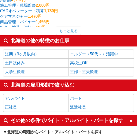
施工管理・現場監督
2,000円
CADオペレーター・積算
1,780円
ケアマネジャー
1,470円
商品管理・バイヤー
1,455円
板金・塗装・溶接
1,419円
もっと見る
歯科衛生士・歯科技工士
1,413円
イベント・キャンペーン
1,400円
北海道の他の特徴のお仕事
幼稚園教諭
1,400円
エステ・リフレクソロジー
1,400円
短期（3ヶ月以内）
エルダー（50代～）活躍中
北海道の他の職種の平均時給を見る
土日祝休み
高校生OK
大学生歓迎
主婦・主夫歓迎
北海道の雇用形態で絞り込む
アルバイト
パート
正社員
派遣社員
その他の条件でバイト・アルバイト・パートを探す
北海道の職種からバイト・アルバイト・パートを探す