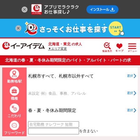
北海道・東北
の求人
▼エリア変更
北海道の春・夏・冬休み期間限定のバイト・アルバイト・パートの求
人情報一覧
札幌市すべて、札幌市以外すべて
選択
勤務地/駅
未設定
例）食品、事務、アパレル
選択
職種
春・夏・冬休み期間限定
選択
こだわり
を含まない
フリーワード