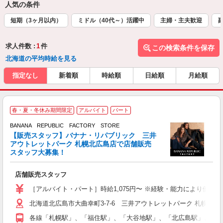
人気の条件
短期（3ヶ月以内）
ミドル（40代～）活躍中
主婦・主夫歓迎
求人件数 :
1
件
この検索条件を保存
北海道の平均時給を見る
指定なし
新着順
時給順
日給順
月給順
●
春・夏・冬休み期間限定
アルバイト
パート
BANANA REPUBLIC FACTORY STORE
ど
【販売スタッフ】バナナ・リパブリック 三井
国
アウトレットパーク 札幌北広島店で店舗販売
未
スタッフ大募集！
冬
方
店舗販売スタッフ
［アルバイト・パート］時給1,075円〜 ※経験・能力により優遇
北海道北広島市大曲幸町3-7-6 三井アウトレットパーク 札幌北広
各線「札幌駅」、「福住駅」、「大谷地駅」、「北広島駅」、「