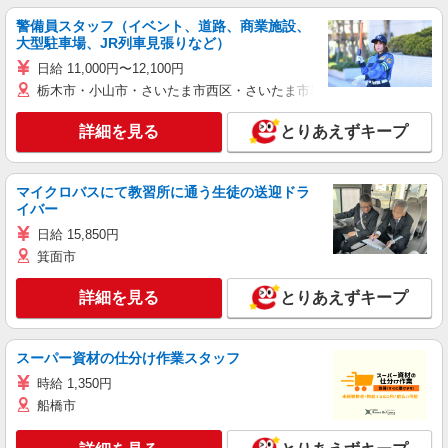
警備員スタッフ（イベント、道路、商業施設、
大型駐車場、JR列車見張りなど）
日給 11,000円〜12,100円
栃木市・小山市・さいたま市西区・さいたま市岩槻区・久喜市・蓮田
詳細を見る
とりあえずキープ
マイクロバスにて教習所に通う生徒の送迎ドラ
イバー
日給 15,850円
箕面市
詳細を見る
とりあえずキープ
スーパー資材の仕分け作業スタッフ
時給 1,350円
船橋市