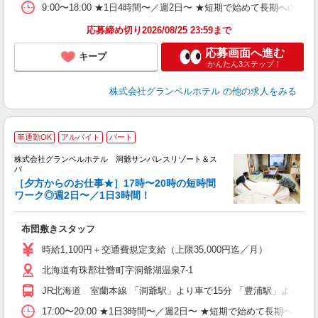
9:00〜18:00 ★1日4時間〜／週2日〜 ★短期で始めて長期への切
り
応募締め切り2026/08/25 23:59まで
応募画面へ進む
キープ
かんたん3ステップ！
株式会社グランベルホテル
の他の求人をみる
車通勤OK
アルバイト
パート
株式会社グランベルホテル 洞爺サンパレスリゾート＆ス
パ
1
［夕方からのお仕事★］17時〜20時の短時間
ワーク◎週2日〜／1日3時間！
効
布団敷きスタッフ
友
第
時給1,100円＋交通費規定支給（上限35,000円迄／月）
ブ
北海道有珠郡壮瞥町字洞爺湖温泉7-1
～
夕
JR北海道 室蘭本線 「洞爺駅」より車で15分 「豊浦駅」より車で
ク
給
17:00〜20:00 ★1日3時間〜／週2日〜 ★短期で始めて長期への