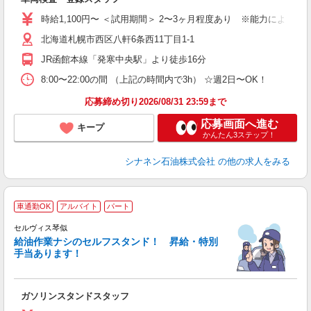
未
O
時給1,100円〜 ＜試用期間＞ 2〜3ヶ月程度あり ※能力による ※
日
北海道札幌市西区八軒6条西11丁目1-1
養
JR函館本線「発寒中央駅」より徒歩16分
8:00〜22:00の間 （上記の時間内で3h） ☆週2日〜OK！
応募締め切り2026/08/31 23:59まで
応募画面へ進む
キープ
かんたん3ステップ！
シナネン石油株式会社
の他の求人をみる
車通勤OK
アルバイト
パート
セルヴィス琴似
給油作業ナシのセルフスタンド！ 昇給・特別
手当あります！
踏
ガソリンスタンドスタッフ
未