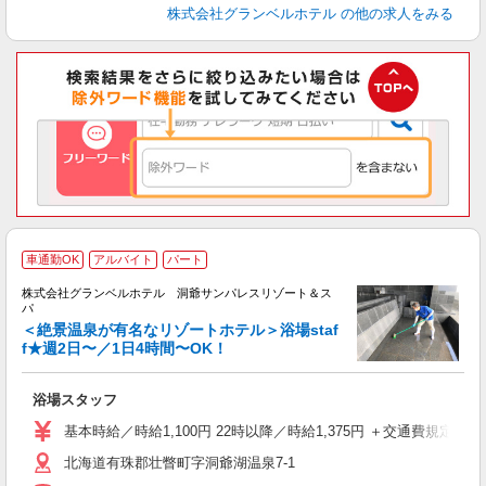
株式会社グランベルホテル
の他の求人をみる
車通勤OK
アルバイト
パート
株式会社グランベルホテル 洞爺サンパレスリゾート＆ス
パ
＜絶景温泉が有名なリゾートホテル＞浴場staf
シ
f★週2日〜／1日4時間〜OK！
方
浴場スタッフ
友
第
基本時給／時給1,100円 22時以降／時給1,375円 ＋交通費規定支給
ブ
北海道有珠郡壮瞥町字洞爺湖温泉7-1
～
フ