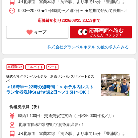
JR北海道 室蘭本線 「洞爺駅」より車で15分 「豊浦駅」より車で
プ
O
9:00〜20:00 ★1日4時間〜／週2日〜 ★短期で始めて長期への切
育
応募締め切り2026/08/25 23:59まで
応募画面へ進む
キープ
かんたん3ステップ！
株式会社グランベルホテル
の他の求人をみる
車通勤OK
アルバイト
パート
株式会社グランベルホテル 洞爺サンパレスリゾート＆ス
パ
＜18時半〜22時の短時間！＞ホテル内レスト
ラン食器洗浄Staff★週2日〜／3.5H〜OK！
勤
で
食器洗浄員（夜）
友
第
時給1,100円＋交通費規定支給（上限35,000円迄／月）
ブ
北海道有珠郡壮瞥町字洞爺湖温泉7-1
～
フ
JR北海道 室蘭本線 「洞爺駅」より車で15分 「豊浦駅」より車で
リ