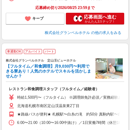
応募締め切り2026/08/25 23:59まで
応募画面へ進む
キープ
かんたん3ステップ！
株式会社グランベルホテル
の他の求人をみる
車通勤OK
アルバイト
パート
株式会社グランベルホテル 定山渓ビューホテル
【フルタイム／和食調理】月9,030円〜利用で
きる寮あり！人気のホテルでスキルを活かしま
せんか？
な
レストラン和食調理スタッフ（フルタイム／経験者）
入
リ
時給1,500円〜（フルタイム） ※調理師免許必須／実務経験ある
北海道札幌市南区定山渓温泉東2丁目
歓
イ
★路線バスが便利★ 札幌駅〜白糸の滝 約50分 真駒内駅〜白糸の滝
制
6:00〜21:00（10:00〜16:00中抜け）／1日実働7時間（