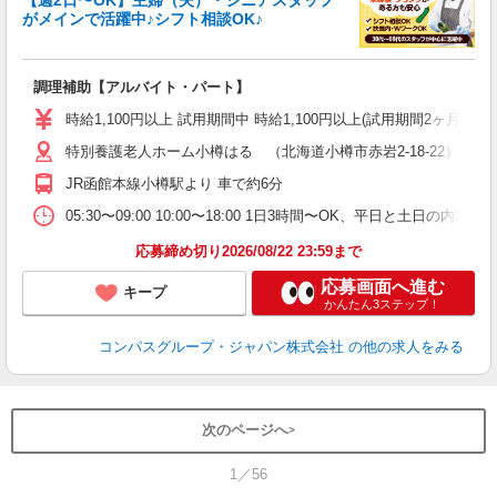
がメインで活躍中♪シフト相談OK♪
大
調理補助【アルバイト・パート】
入
歓
時給1,100円以上 試用期間中 時給1,100円以上(試用期間2ヶ月
～
用
特別養護老人ホーム小樽はる （北海道小樽市赤岩2-18-22）
2
JR函館本線小樽駅より 車で約6分
内
W
05:30〜09:00 10:00〜18:00 1日3時間〜OK、平日と土日の内
応募締め切り2026/08/22 23:59まで
応募画面へ進む
キープ
かんたん3ステップ！
コンパスグループ・ジャパン株式会社
の他の求人をみる
次のページへ
1／56