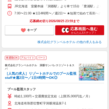
時
JR北海道 室蘭本線 「洞爺駅」より車で15分 「豊浦駅」より車で
企
転
7:00〜21:00 ★1日4時間〜／週2日〜 ★短期で始めて長期への切
あ
応募締め切り2026/08/25 23:59まで
応募画面へ進む
キープ
かんたん3ステップ！
株式会社グランベルホテル
の他の求人をみる
車通勤OK
アルバイト
パート
株式会社グランベルホテル 洞爺サンパレスリゾート＆ス
パ
［人気の求人］リゾートホテルでのプール監視
staff★週2日〜／1日4時間〜OK◎
け
（
プール監視スタッフ
友
第
時給1,100円＋交通費規定支給（上限35,000円迄／月）
ブ
北海道有珠郡壮瞥町字洞爺湖温泉7-1
～
フ