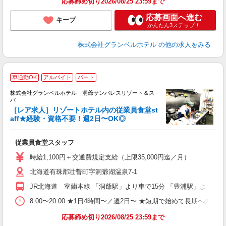
応募締め切り2026/08/25 23:59まで
応募画面へ進む
キープ
かんたん3ステップ！
株式会社グランベルホテル
の他の求人をみる
車通勤OK
アルバイト
パート
株式会社グランベルホテル 洞爺サンパレスリゾート＆ス
パ
い
［レア求人］リゾートホテル内の従業員食堂st
aff★経験・資格不要！週2日〜OK◎
さ
従業員食堂スタッフ
友
第
時給1,100円＋交通費規定支給（上限35,000円迄／月）
ブ
北海道有珠郡壮瞥町字洞爺湖温泉7-1
～
フ
JR北海道 室蘭本線 「洞爺駅」より車で15分 「豊浦駅」より車で
プ
O
8:00〜20:00 ★1日4時間〜／週2日〜 ★短期で始めて長期への切
育
応募締め切り2026/08/25 23:59まで