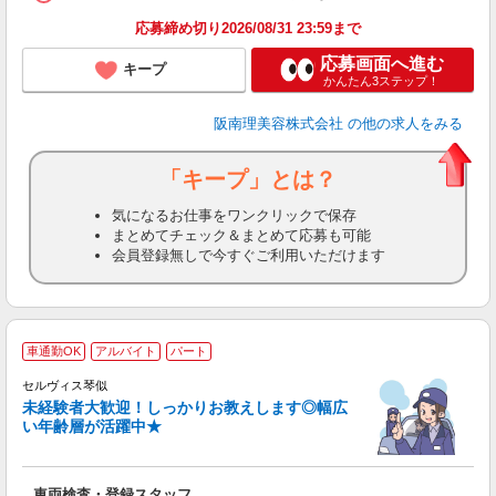
ン
応募締め切り2026/08/31 23:59まで
登
応募画面へ進む
キープ
かんたん3ステップ！
阪南理美容株式会社
の他の求人をみる
「キープ」とは？
気になるお仕事をワンクリックで保存
まとめてチェック＆まとめて応募も可能
会員登録無しで今すぐご利用いただけます
＼
車通勤OK
アルバイト
パート
セルヴィス琴似
未経験者大歓迎！しっかりお教えします◎幅広
い年齢層が活躍中★
が
車両検査・登録スタッフ