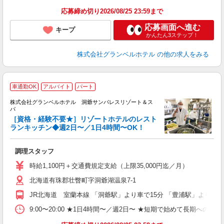
り
応募締め切り2026/08/25 23:59まで
応募画面へ進む
キープ
かんたん3ステップ！
株式会社グランベルホテル
の他の求人をみる
車通勤OK
アルバイト
パート
株式会社グランベルホテル 洞爺サンパレスリゾート＆ス
パ
［資格・経験不要★］リゾートホテルのレスト
ランキッチン◆週2日〜／1日4時間〜OK！
働
勤
調理スタッフ
友
第
時給1,100円＋交通費規定支給（上限35,000円迄／月）
ブ
北海道有珠郡壮瞥町字洞爺湖温泉7-1
～
フ
JR北海道 室蘭本線 「洞爺駅」より車で15分 「豊浦駅」より車で
プ
O
9:00〜20:00 ★1日4時間〜／週2日〜 ★短期で始めて長期への切
育