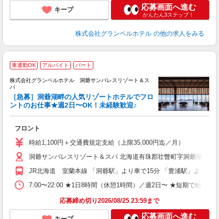
応募画面へ進む
キープ
かんたん3ステップ！
株式会社グランベルホテル
の他の求人をみる
車通勤OK
アルバイト
パート
株式会社グランベルホテル 洞爺サンパレスリゾート＆ス
パ
日
［急募］洞爺湖畔の人気リゾートホテルでフロ
ントのお仕事★週2日〜OK！未経験歓迎♪
ま
フロント
友
第
時給1,100円＋交通費規定支給（上限35,000円迄／月）
ブ
洞爺サンパレスリゾート＆スパ 北海道有珠郡壮瞥町字洞爺湖温泉7-
～
夕
JR北海道 室蘭本線 「洞爺駅」より車で15分 「豊浦駅」より車で
ク
給
7:00〜22:00 ★1日8時間（休憩1時間）／週2日〜 ★短期で始
り
応募締め切り2026/08/25 23:59まで
応募画面へ進む
キープ