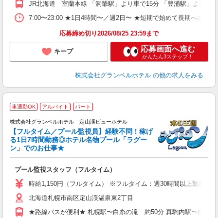
JR北海道 室蘭本線 「洞爺駅」より車で15分 「豊浦駅」より車で
プ
O
7:00〜23:00 ★1日4時間〜／週2日〜 ★短期で始めて長期への切
育
応募締め切り2026/08/25 23:59まで
応募画面へ進む
キープ
かんたん3ステップ！
株式会社グランベルホテル
の他の求人をみる
車通勤OK
アルバイト
パート
株式会社グランベルホテル 定山渓ビューホテル
【フルタイム／プール監視員】経験不問！稼げ
る1日7時間勤務◎ホテル名物プール「ラグー
ら
ン」でのお仕事★
の
プール監視スタッフ（フルタイム）
未
婦
時給1,150円（フルタイム） ※フルタイム：週30時間以上勤務
北海道札幌市南区定山渓温泉東2丁目
イ
車
★路線バスが便利★ 札幌駅〜白糸の滝 約50分 真駒内駅〜白糸の滝
宅