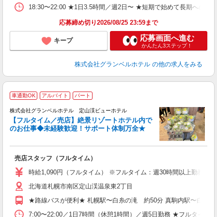
業
18:30〜22:00 ★1日3.5時間／週2日〜 ★短期で始めて長期への
取
応募締め切り2026/08/25 23:59まで
応募画面へ進む
キープ
かんたん3ステップ！
株式会社グランベルホテル
の他の求人をみる
2
車通勤OK
アルバイト
パート
株式会社グランベルホテル 定山渓ビューホテル
【フルタイム／売店】絶景リゾートホテル内で
のお仕事◆未経験歓迎！サポート体制万全★
働
お
売店スタッフ（フルタイム）
未
婦
時給1,090円（フルタイム） ※フルタイム：週30時間以上勤務
北海道札幌市南区定山渓温泉東2丁目
イ
ー
★路線バスが便利★ 札幌駅〜白糸の滝 約50分 真駒内駅〜白糸の滝
り
7:00〜22:00／1日7時間（休憩1時間）／週5日勤務 ★フル