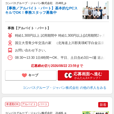
コンパスグループ・ジャパン株式会社 21483_p
く
【事務／アルバイト・パート】基本的なPCス
キルでOK！事務スタッフ募集中
大
事務【アルバイト・パート】
入
歓
時給1,300円以上 試用期間中 時給1,300円以上(試用期間2ヶ月
～
用
国立大雪青少年交流の家 （北海道上川郡美瑛町字白金温泉）
務
お問い合わせ下さい。
早
ま
08:30〜13:30 1日4時間〜OK、平日、土日含め3日〜/週 週あた
応募締め切り2026/08/22 23:59まで
応募画面へ進む
キープ
かんたん3ステップ！
コンパスグループ・ジャパン株式会社
の他の求人をみる
車通勤OK
アルバイト
パート
新着
コンパスグループ・ジャパン株式会社 21405_p