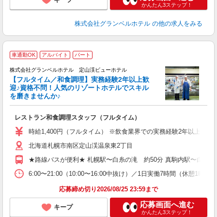
かんたん3ステップ！
株式会社グランベルホテル
の他の求人をみる
車通勤OK
アルバイト
パート
株式会社グランベルホテル 定山渓ビューホテル
【フルタイム／和食調理】実務経験2年以上歓
迎♪資格不問！人気のリゾートホテルでスキル
を磨きませんか♪
せ
レストラン和食調理スタッフ（フルタイム）
迎
0
時給1,400円（フルタイム） ※飲食業界での実務経験2年以上あ
昼
北海道札幌市南区定山渓温泉東2丁目
イ
社
★路線バスが便利★ 札幌駅〜白糸の滝 約50分 真駒内駅〜白糸の滝
6:00〜21:00（10:00〜16:00中抜け）／1日実働7時間（
応募締め切り2026/08/25 23:59まで
応募画面へ進む
キープ
かんたん3ステップ！