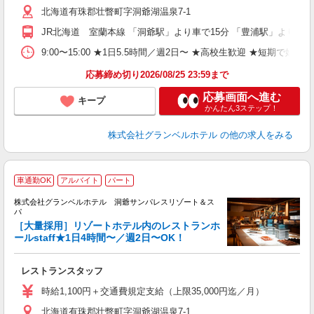
北海道有珠郡壮瞥町字洞爺湖温泉7-1
活
ム
JR北海道 室蘭本線 「洞爺駅」より車で15分 「豊浦駅」より車で
バ
費
9:00〜15:00 ★1日5.5時間／週2日〜 ★高校生歓迎 ★短期で
典
応募締め切り2026/08/25 23:59まで
応募画面へ進む
キープ
かんたん3ステップ！
株式会社グランベルホテル
の他の求人をみる
車通勤OK
アルバイト
パート
株式会社グランベルホテル 洞爺サンパレスリゾート＆ス
パ
［大量採用］リゾートホテル内のレストランホ
ールstaff★1日4時間〜／週2日〜OK！
フ
レストランスタッフ
友
歓
時給1,100円＋交通費規定支給（上限35,000円迄／月）
リ
北海道有珠郡壮瞥町字洞爺湖温泉7-1
ー