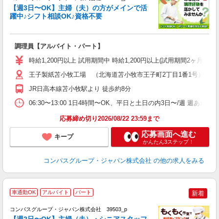
く
【週3日〜OK】主婦（夫）の方がメインで活
躍中♪シフト相談OK♪資格不要
大
調理員【アルバイト・パート】
入
歓
時給1,200円以上 試用期間中 時給1,200円以上(試用期間2ヶ月
～
用
王子製紙苫小牧工場 （北海道苫小牧市王子町2丁目1番1号）
内
JR日高本線苫小牧駅より 徒歩約8分
い
06:30〜13:00 1日4時間〜OK、平日と土日の内3日〜/週 週あた
応募締め切り2026/08/22 23:59まで
応募画面へ進む
キープ
かんたん3ステップ！
コンパスグループ・ジャパン株式会社
の他の求人をみる
車通勤OK
アルバイト
パート
新着
コンパスグループ・ジャパン株式会社 39503_p
く
【週2日〜OK】主婦（夫）・シニアスタッフ