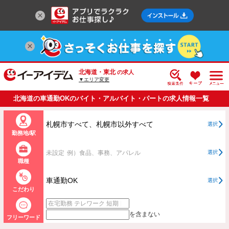
北海道・東北
の求人
▼エリア変更
北海道の車通勤OKのバイト・アルバイト・パートの求人情報一覧
札幌市すべて、札幌市以外すべて
選択
勤務地/駅
未設定
例）食品、事務、アパレル
選択
職種
車通勤OK
選択
こだわり
を含まない
フリーワード