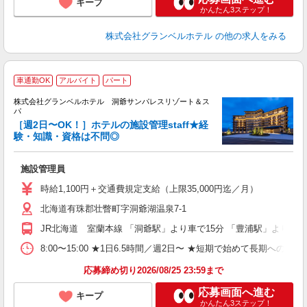
キープ
かんたん3ステップ！
株式会社グランベルホテル
の他の求人をみる
■
車通勤OK
アルバイト
パート
株式会社グランベルホテル 洞爺サンパレスリゾート＆ス
パ
［週2日〜OK！］ホテルの施設管理staff★経
験・知識・資格は不問◎
ど
施設管理員
履
新
時給1,100円＋交通費規定支給（上限35,000円迄／月）
ン
北海道有珠郡壮瞥町字洞爺湖温泉7-1
（
フ
JR北海道 室蘭本線 「洞爺駅」より車で15分 「豊浦駅」より車で
車
ク
8:00〜15:00 ★1日6.5時間／週2日〜 ★短期で始めて長期への切
与
応募締め切り2026/08/25 23:59まで
応募画面へ進む
キープ
かんたん3ステップ！