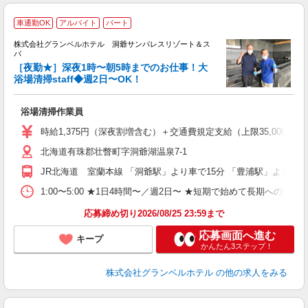
車通勤OK
アルバイト
パート
株式会社グランベルホテル 洞爺サンパレスリゾート＆ス
パ
夜
［夜勤★］深夜1時〜朝5時までのお仕事！大
浴場清掃staff◆週2日〜OK！
の
履
浴場清掃作業員
新
ン
時給1,375円（深夜割増含む）＋交通費規定支給（上限35,000円迄
（
北海道有珠郡壮瞥町字洞爺湖温泉7-1
間
企
JR北海道 室蘭本線 「洞爺駅」より車で15分 「豊浦駅」より車で
転
あ
1:00〜5:00 ★1日4時間〜／週2日〜 ★短期で始めて長期への切り
応募締め切り2026/08/25 23:59まで
応募画面へ進む
キープ
かんたん3ステップ！
株式会社グランベルホテル
の他の求人をみる