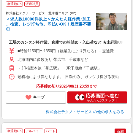
≪
車通勤OK
派遣社員
株式会社テクノ・サービス 北海道エリア（02）
＜求人数10000件以上＞かんたん軽作業♪加工
、検査、レジ打ち他。即払いOK！履歴書不要
◎
お
工場のカンタン軽作業、倉庫での箱詰め・入出荷など ★未経験OKのお
未
ア
■時給1150円〜1350円（就業先により異なる）＋交通費
の
北海道内に多数あり 帯広市、千歳市など
・JR根室本線「帯広駅」 ・JR千歳線「千歳駅」
勤務地により異なります。 日勤のみ、ガッツリ稼げる夜勤、シフトによる交
応募締め切り2026/08/31 23:59まで
応募画面へ進む
キープ
かんたん3ステップ！
株式会社テクノ・サービス
の他の求人をみる
車通勤OK
アルバイト
パート
新着