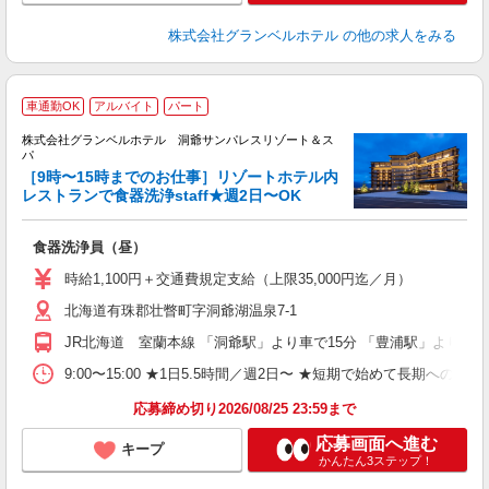
株式会社グランベルホテル
の他の求人をみる
車通勤OK
アルバイト
パート
株式会社グランベルホテル 洞爺サンパレスリゾート＆ス
パ
［9時〜15時までのお仕事］リゾートホテル内
迎
レストランで食器洗浄staff★週2日〜OK
ご
食器洗浄員（昼）
友
第
時給1,100円＋交通費規定支給（上限35,000円迄／月）
ブ
北海道有珠郡壮瞥町字洞爺湖温泉7-1
～
夕
JR北海道 室蘭本線 「洞爺駅」より車で15分 「豊浦駅」より車で
ク
給
9:00〜15:00 ★1日5.5時間／週2日〜 ★短期で始めて長期への切
り
応募締め切り2026/08/25 23:59まで
応募画面へ進む
キープ
かんたん3ステップ！