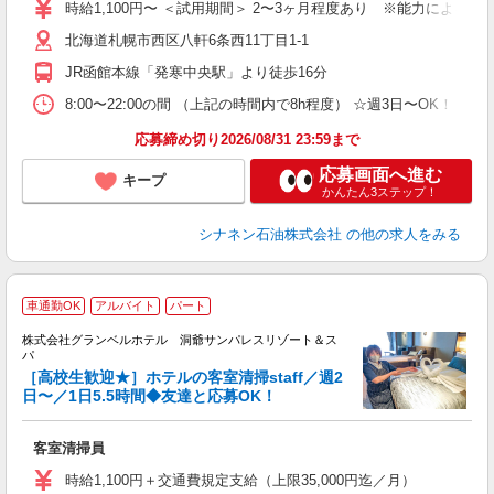
時給1,100円〜 ＜試用期間＞ 2〜3ヶ月程度あり ※能力による ※
北海道札幌市西区八軒6条西11丁目1-1
JR函館本線「発寒中央駅」より徒歩16分
8:00〜22:00の間 （上記の時間内で8h程度） ☆週3日〜OK！
応募締め切り2026/08/31 23:59まで
応募画面へ進む
キープ
かんたん3ステップ！
シナネン石油株式会社
の他の求人をみる
車通勤OK
アルバイト
パート
株式会社グランベルホテル 洞爺サンパレスリゾート＆ス
し
パ
［高校生歓迎★］ホテルの客室清掃staff／週2
日〜／1日5.5時間◆友達と応募OK！
「
客室清掃員
友
迎
時給1,100円＋交通費規定支給（上限35,000円迄／月）
学