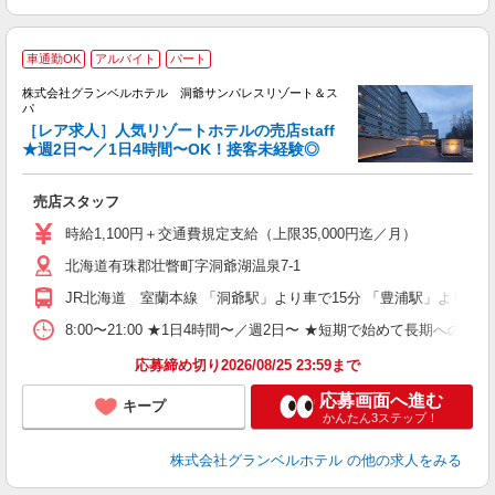
車通勤OK
アルバイト
パート
株式会社グランベルホテル 洞爺サンパレスリゾート＆ス
し
パ
［レア求人］人気リゾートホテルの売店staff
★週2日〜／1日4時間〜OK！接客未経験◎
度
売店スタッフ
友
第
時給1,100円＋交通費規定支給（上限35,000円迄／月）
ブ
北海道有珠郡壮瞥町字洞爺湖温泉7-1
～
フ
JR北海道 室蘭本線 「洞爺駅」より車で15分 「豊浦駅」より車で
プ
O
8:00〜21:00 ★1日4時間〜／週2日〜 ★短期で始めて長期への切
育
応募締め切り2026/08/25 23:59まで
応募画面へ進む
キープ
かんたん3ステップ！
株式会社グランベルホテル
の他の求人をみる