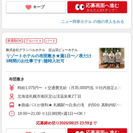
応募画面へ進む
キープ
かんたん3ステップ！
ニュー阿寒ホテル
の他の求人をみる
車通勤OK
アルバイト
パート
株式会社グランベルホテル 定山渓ビューホテル
リゾートホテルの布団敷き★週1日〜／夜だけ
3時間のお仕事です♪随時入社可
1
「
入
布団敷き
生
リ
時給1,075円〜 ＋交通費支給（月35,000円迄 ※社内規定あり） 【
～
北海道札幌市南区定山渓温泉東2丁目
内
る
★路線バスが便利★ 札幌駅〜白糸の滝 約50分 真駒内駅〜白糸の滝
プ
O
18:00〜21:00 ※1日3時間×週1日〜OK！
応募締め切り2026/08/25 23:59まで
応募画面へ進む