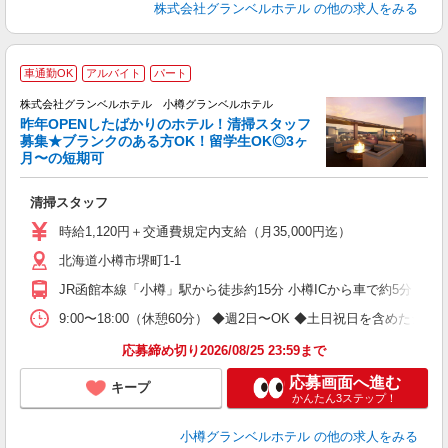
株式会社グランベルホテル
の他の求人をみる
車通勤OK
アルバイト
パート
株式会社グランベルホテル 小樽グランベルホテル
昨年OPENしたばかりのホテル！清掃スタッフ
募集★ブランクのある方OK！留学生OK◎3ヶ
月〜の短期可
ィ
清掃スタッフ
入
歓
時給1,120円＋交通費規定内支給（月35,000円迄）
ク
北海道小樽市堺町1-1
か
期
JR函館本線「小樽」駅から徒歩約15分 小樽ICから車で約5分
や
煙
9:00〜18:00（休憩60分） ◆週2日〜OK ◆土日祝日を含め
養
応募締め切り2026/08/25 23:59まで
応募画面へ進む
キープ
かんたん3ステップ！
小樽グランベルホテル
の他の求人をみる