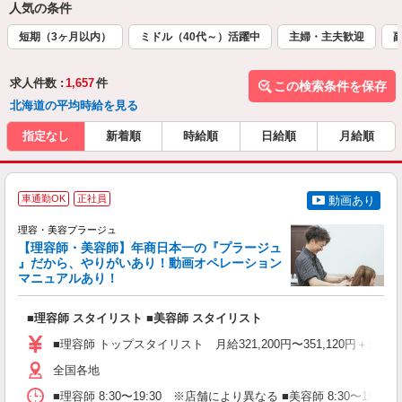
人気の条件
短期（3ヶ月以内）
ミドル（40代～）活躍中
主婦・主夫歓迎
求人件数 :
1,657
件
この検索条件を保存
北海道の平均時給を見る
指定なし
新着順
時給順
日給順
月給順
車通勤OK
正社員
動画あり
理容・美容プラージュ
【理容師・美容師】年商日本一の『プラージュ
』だから、やりがいあり！動画オペレーション
マニュアルあり！
ン
■理容師 スタイリスト ■美容師 スタイリスト
入
資
■理容師 トップスタイリスト 月給321,200円〜351,120円＋歩合
ブ
自
全国各地
ク
■理容師 8:30〜19:30 ※店舗により異なる ■美容師 8:30〜19