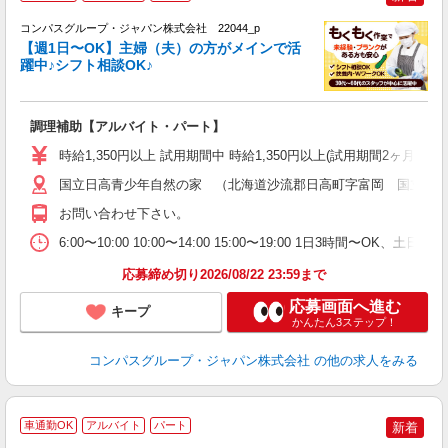
コンパスグループ・ジャパン株式会社 22044_p
く
【週1日〜OK】主婦（夫）の方がメインで活
躍中♪シフト相談OK♪
大
調理補助【アルバイト・パート】
入
歓
時給1,350円以上 試用期間中 時給1,350円以上(試用期間2ヶ月
～
用
国立日高青少年自然の家 （北海道沙流郡日高町字富岡 国立日高
務
お問い合わせ下さい。
K
ま
6:00〜10:00 10:00〜14:00 15:00〜19:00 1日3時間〜OK
応募締め切り2026/08/22 23:59まで
応募画面へ進む
キープ
かんたん3ステップ！
コンパスグループ・ジャパン株式会社
の他の求人をみる
車通勤OK
アルバイト
パート
新着