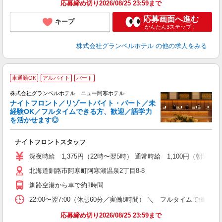
応募締め切り2026/08/25 23:59まで
応募画面へ進む
キープ
かんたん3ステップ！
株式会社グランベルホテル
の他の求人をみる
車通勤OK
アルバイト
パート
株式会社グランベルホテル ニュー阿寒ホテル
ナイトフロント／リゾートバイト・パート／未
ど
経験OK／フルタイムできる方、歓迎／語学力
を活かせます◎
ご
入
ナイトフロントスタッフ
歓
ク
深夜時給 1,375円（22時〜翌5時） 通常時給 1,100円（朝5時〜
0
北海道釧路市阿寒町阿寒湖温泉2丁目8-8
3
ト
釧路空港から車で約1時間
ゾ
保
22:00〜翌7:00（休憩60分／実働8時間） ＼ フルタイムで
応募締め切り2026/08/25 23:59まで