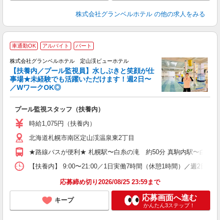
株式会社グランベルホテル
の他の求人をみる
車通勤OK
アルバイト
パート
株式会社グランベルホテル 定山渓ビューホテル
【扶養内／プール監視員】水しぶきと笑顔が仕
事場★未経験でも活躍いただけます！週2日〜
す
／WワークOK◎
職
プール監視スタッフ（扶養内）
未
性
時給1,075円（扶養内）
～
北海道札幌市南区定山渓温泉東2丁目
夕
ク
★路線バスが便利★ 札幌駅〜白糸の滝 約50分 真駒内駅〜白糸の滝
割
【扶養内】 9:00〜21:00／1日実働7時間（休憩1時間）／週2
応募締め切り2026/08/25 23:59まで
応募画面へ進む
キープ
かんたん3ステップ！