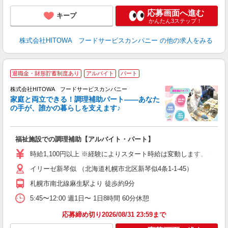
応募画面へ進む
キープ
かんたん3ステップ！
株式会社HITOWA フードサービスカンパニー
の他の求人をみる
退職金・財形貯蓄制度あり
アルバイト
パート
調
株式会社HITOWA フードサービスカンパニー
家庭と両立できる！調理補助パート――あなた
の手が、誰かの暮らしを支えます♪
し
ン
福祉施設での調理補助【アルバイト・パート】
朝
面
時給1,100円以上 ※経験によりスタート時給は変動します。 ※
イリーゼ新琴似 （北海道札幌市北区新琴似4条1-1-45）
フ
ダ
札幌市南北線麻生駅より 徒歩約9分
分
5:45〜12:00 週1日〜 1日8時間 60分休憩
補
応募締め切り2026/08/31 23:59まで