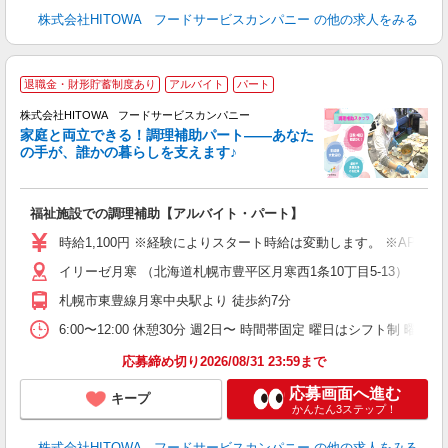
株式会社HITOWA フードサービスカンパニー
の他の求人をみる
退職金・財形貯蓄制度あり
アルバイト
パート
調
株式会社HITOWA フードサービスカンパニー
家庭と両立できる！調理補助パート――あなた
の手が、誰かの暮らしを支えます♪
し
ン
福祉施設での調理補助【アルバイト・パート】
朝
接
時給1,100円 ※経験によりスタート時給は変動します。 ※AP
者
イリーゼ月寒 （北海道札幌市豊平区月寒西1条10丁目5-13）
リ
ー
札幌市東豊線月寒中央駅より 徒歩約7分
煙
6:00〜12:00 休憩30分 週2日〜 時間帯固定 曜日はシフト制 曜日
助
応募締め切り2026/08/31 23:59まで
応募画面へ進む
キープ
かんたん3ステップ！
株式会社HITOWA フードサービスカンパニー
の他の求人をみる