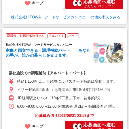
応募画面へ進む
キープ
かんたん3ステップ！
株式会社HITOWA フードサービスカンパニー
の他の求人をみる
退職金・財形貯蓄制度あり
アルバイト
パート
調
株式会社HITOWA フードサービスカンパニー
家庭と両立できる！調理補助パート――あなた
の手が、誰かの暮らしを支えます♪
し
ン
福祉施設での調理補助【アルバイト・パート】
朝
接
時給1,150円以上 ※経験によりスタート時給は変動します。 ※
者
イリーゼ旭川9条通 （北海道旭川市9条通8丁目2486-20）
リ
ー
JR旭川駅よりバス「10条9丁目」下車、徒歩約2分
煙
6:00〜9:00 6:00〜12:00 休憩30分 週2日〜 時間帯固定 曜日はシ
助
応募締め切り2026/08/31 23:59まで
応募画面へ進む
キープ