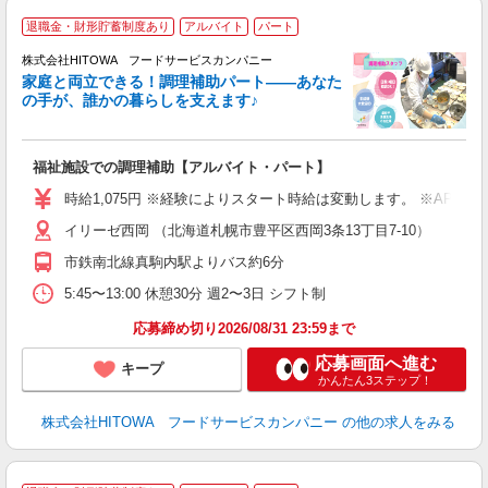
退職金・財形貯蓄制度あり
アルバイト
パート
調
株式会社HITOWA フードサービスカンパニー
家庭と両立できる！調理補助パート――あなた
の手が、誰かの暮らしを支えます♪
し
ン
福祉施設での調理補助【アルバイト・パート】
朝
接
時給1,075円 ※経験によりスタート時給は変動します。 ※AP
者
イリーゼ西岡 （北海道札幌市豊平区西岡3条13丁目7-10）
リ
ー
市鉄南北線真駒内駅よりバス約6分
煙
5:45〜13:00 休憩30分 週2〜3日 シフト制
助
応募締め切り2026/08/31 23:59まで
応募画面へ進む
キープ
かんたん3ステップ！
株式会社HITOWA フードサービスカンパニー
の他の求人をみる