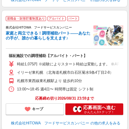
退職金・財形貯蓄制度あり
アルバイト
パート
調
株式会社HITOWA フードサービスカンパニー
家庭と両立できる！調理補助パート――あなた
の手が、誰かの暮らしを支えます♪
し
ン
福祉施設での調理補助【アルバイト・パート】
昼
W
時給1,075円 ※経験によりスタート時給は変動します。 ※AP
イリーゼ東札幌 （北海道札幌市白石区菊水9条4丁目2-8）
迎
ル
札幌市東西線東札幌駅より 徒歩約10分
り
煙
13:00〜18:45 週4日〜 時間帯は固定 シフト制
食
応募締め切り2026/08/31 23:59まで
応募画面へ進む
キープ
かんたん3ステップ！
株式会社HITOWA フードサービスカンパニー
の他の求人をみる