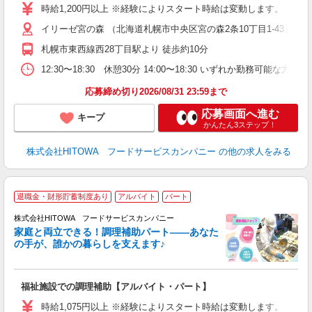
W
時給1,200円以上 ※経験によりスタート時給は変動します。 ※
イリーゼ宮の森 （北海道札幌市中央区宮の森2条10丁目1-43）
迎
ル
札幌市東西線西28丁目駅より 徒歩約10分
り
煙
12:30〜18:30 休憩30分 14:00〜18:30 いずれか勤務可能な方
食
応募締め切り2026/08/31 23:59まで
応募画面へ進む
キープ
かんたん3ステップ！
株式会社HITOWA フードサービスカンパニー
の他の求人をみる
退職金・財形貯蓄制度あり
アルバイト
パート
調
株式会社HITOWA フードサービスカンパニー
家庭と両立できる！調理補助パート――あなた
の手が、誰かの暮らしを支えます♪
し
ン
福祉施設での調理補助【アルバイト・パート】
昼
W
時給1,075円以上 ※経験によりスタート時給は変動します。 ※