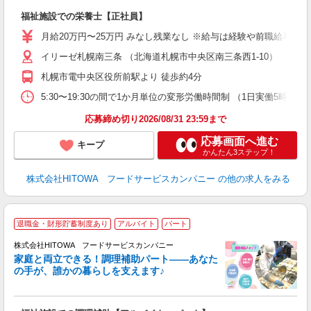
e
福祉施設での栄養士【正社員】
迎
月給20万円〜25万円 みなし残業なし ※給与は経験や前職給与に応
ル
イリーゼ札幌南三条 （北海道札幌市中央区南三条西1-10）
り
煙
札幌市電中央区役所前駅より 徒歩約4分
食
5:30〜19:30の間で1か月単位の変形労働時間制 （1日実働5時間〜12
応募締め切り2026/08/31 23:59まで
応募画面へ進む
キープ
かんたん3ステップ！
株式会社HITOWA フードサービスカンパニー
の他の求人をみる
退職金・財形貯蓄制度あり
アルバイト
パート
調
株式会社HITOWA フードサービスカンパニー
家庭と両立できる！調理補助パート――あなた
の手が、誰かの暮らしを支えます♪
し
ン