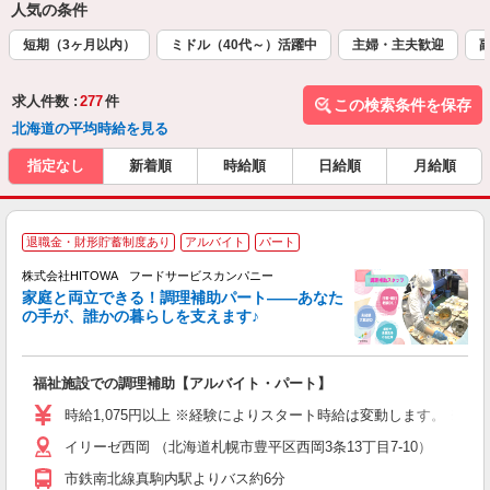
人気の条件
短期（3ヶ月以内）
ミドル（40代～）活躍中
主婦・主夫歓迎
求人件数 :
277
件
この検索条件を保存
北海道の平均時給を見る
指定なし
新着順
時給順
日給順
月給順
退職金・財形貯蓄制度あり
アルバイト
パート
調
株式会社HITOWA フードサービスカンパニー
家庭と両立できる！調理補助パート――あなた
の手が、誰かの暮らしを支えます♪
し
ン
福祉施設での調理補助【アルバイト・パート】
昼
W
時給1,075円以上 ※経験によりスタート時給は変動します。 ※
イリーゼ西岡 （北海道札幌市豊平区西岡3条13丁目7-10）
迎
ル
市鉄南北線真駒内駅よりバス約6分
り