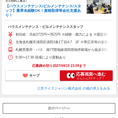
カル特約工事店）
【ハウスメンテナンス/ビルメンテナンス/スタ
ッフ】業界未経験OK！資格取得等会社支援あ
り！
入
ハウスメンテナンス・ビルメンテナンススタッフ
賞
初任給 月給27万円〜35万円 ※経験・能力による ※固定残業代含
服
北海道札幌市清田区清田2
札幌営業所：バス 南77団地線清田団地停留場から徒歩10分 ※
8:30〜17:30 現場により変動あり
応募締め切り2027/04/19 23:59まで
応募画面へ進む
キープ
かんたん3ステップ！
三共ライズジャパン株式会社
の他の求人をみる
次のページへ