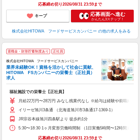
応募締め切り2026/08/31 23:59まで
応募画面へ進む
キープ
かんたん3ステップ！
株式会社HITOWA フードサービスカンパニー
の他の求人をみる
健
退職金・財形貯蓄制度あり
正社員
株式会社HITOWA フードサービスカンパニー
に
業界未経験OK！資格を活かして社会に貢献、
HITOWA FSカンパニーの栄養士（正社員）
求人
じ
福祉施設での栄養士【正社員】
朝
e
月給22万円〜28万円 みなし残業代なし ※給与は経験や前職給与
イリーゼ旭川3条通 （北海道旭川市3条通17-1369-1）
迎
ル
JR宗谷本線旭川四条駅より 徒歩約1分
り
煙
5:30〜18:30 1ヶ月変形労働時間制 （1日実働5時間〜12時間） シフト例 
食
応募締め切り2026/08/31 23:59まで