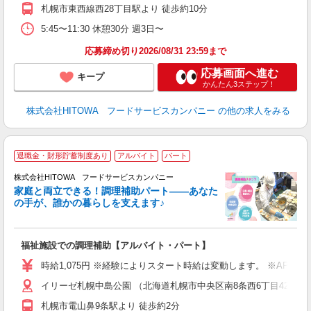
ー
札幌市東西線西28丁目駅より 徒歩約10分
煙
5:45〜11:30 休憩30分 週3日〜
助
応募締め切り2026/08/31 23:59まで
応募画面へ進む
キープ
かんたん3ステップ！
株式会社HITOWA フードサービスカンパニー
の他の求人をみる
退職金・財形貯蓄制度あり
アルバイト
パート
調
株式会社HITOWA フードサービスカンパニー
家庭と両立できる！調理補助パート――あなた
の手が、誰かの暮らしを支えます♪
し
ン
福祉施設での調理補助【アルバイト・パート】
昼
W
時給1,075円 ※経験によりスタート時給は変動します。 ※AP
イリーゼ札幌中島公園 （北海道札幌市中央区南8条西6丁目420-15
迎
ル
札幌市電山鼻9条駅より 徒歩約2分