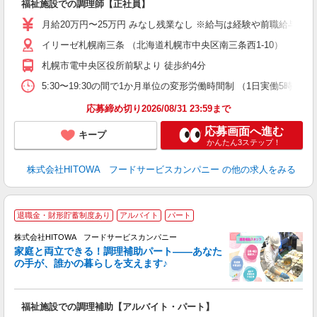
福祉施設での調理師【正社員】
朝
e
月給20万円〜25万円 みなし残業なし ※給与は経験や前職給与に応
イリーゼ札幌南三条 （北海道札幌市中央区南三条西1-10）
迎
ル
札幌市電中央区役所前駅より 徒歩約4分
り
煙
5:30〜19:30の間で1か月単位の変形労働時間制 （1日実働5時間〜12
食
応募締め切り2026/08/31 23:59まで
応募画面へ進む
キープ
かんたん3ステップ！
株式会社HITOWA フードサービスカンパニー
の他の求人をみる
退職金・財形貯蓄制度あり
アルバイト
パート
調
株式会社HITOWA フードサービスカンパニー
家庭と両立できる！調理補助パート――あなた
の手が、誰かの暮らしを支えます♪
し
ン
福祉施設での調理補助【アルバイト・パート】
朝