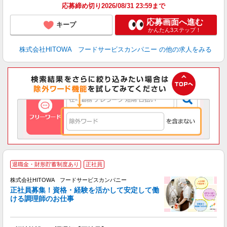
応募締め切り2026/08/31 23:59まで
応募画面へ進む
キープ
かんたん3ステップ！
株式会社HITOWA フードサービスカンパニー
の他の求人をみる
退職金・財形貯蓄制度あり
正社員
務
株式会社HITOWA フードサービスカンパニー
正社員募集！資格・経験を活かして安定して働
ける調理師のお仕事
食
の