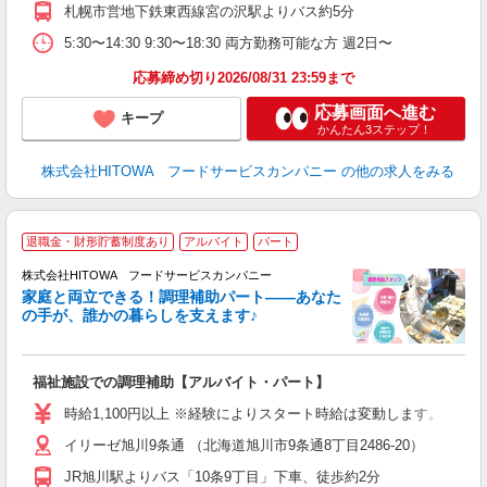
躍
札幌市営地下鉄東西線宮の沢駅よりバス約5分
由
5:30〜14:30 9:30〜18:30 両方勤務可能な方 週2日〜
な
応募締め切り2026/08/31 23:59まで
応募画面へ進む
キープ
かんたん3ステップ！
株式会社HITOWA フードサービスカンパニー
の他の求人をみる
退職金・財形貯蓄制度あり
アルバイト
パート
調
株式会社HITOWA フードサービスカンパニー
家庭と両立できる！調理補助パート――あなた
の手が、誰かの暮らしを支えます♪
し
ン
福祉施設での調理補助【アルバイト・パート】
昼
W
時給1,100円以上 ※経験によりスタート時給は変動します。 ※
イリーゼ旭川9条通 （北海道旭川市9条通8丁目2486-20）
迎
ル
JR旭川駅よりバス「10条9丁目」下車、徒歩約2分
り