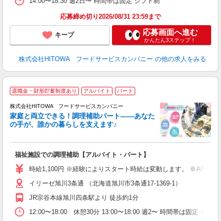
14:00〜18:30 週2日〜 時間帯は固定 シフト制
食
応募締め切り2026/08/31 23:59まで
応募画面へ進む
キープ
かんたん3ステップ！
株式会社HITOWA フードサービスカンパニー
の他の求人をみる
退職金・財形貯蓄制度あり
アルバイト
パート
調
株式会社HITOWA フードサービスカンパニー
家庭と両立できる！調理補助パート――あなた
の手が、誰かの暮らしを支えます♪
し
ン
福祉施設での調理補助【アルバイト・パート】
昼
W
時給1,100円 ※経験によりスタート時給は変動します。 ※AP
イリーゼ旭川3条通 （北海道旭川市3条通17-1369-1）
迎
ル
JR宗谷本線旭川四条駅より 徒歩約1分
り
煙
12:00〜18:00 休憩30分 13:00〜18:00 週2〜 時間帯は固定 シフ
食