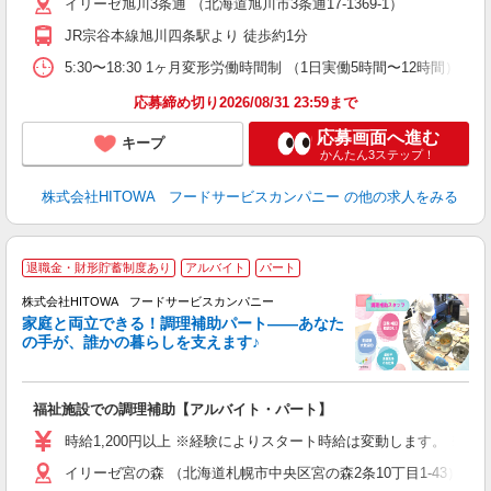
イリーゼ旭川3条通 （北海道旭川市3条通17-1369-1）
迎
ル
JR宗谷本線旭川四条駅より 徒歩約1分
り
煙
5:30〜18:30 1ヶ月変形労働時間制 （1日実働5時間〜12時間） シフト例 
食
応募締め切り2026/08/31 23:59まで
応募画面へ進む
キープ
かんたん3ステップ！
株式会社HITOWA フードサービスカンパニー
の他の求人をみる
退職金・財形貯蓄制度あり
アルバイト
パート
調
株式会社HITOWA フードサービスカンパニー
家庭と両立できる！調理補助パート――あなた
の手が、誰かの暮らしを支えます♪
し
ン
福祉施設での調理補助【アルバイト・パート】
朝
接
時給1,200円以上 ※経験によりスタート時給は変動します。 ※
者
イリーゼ宮の森 （北海道札幌市中央区宮の森2条10丁目1-43）
リ