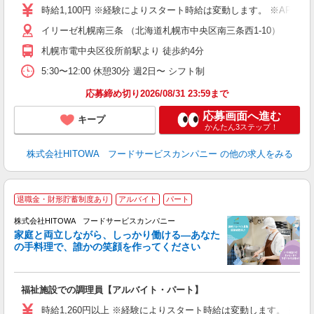
面
時給1,100円 ※経験によりスタート時給は変動します。 ※AP
イリーゼ札幌南三条 （北海道札幌市中央区南三条西1-10）
フ
ダ
札幌市電中央区役所前駅より 徒歩約4分
分
5:30〜12:00 休憩30分 週2日〜 シフト制
補
応募締め切り2026/08/31 23:59まで
応募画面へ進む
キープ
かんたん3ステップ！
株式会社HITOWA フードサービスカンパニー
の他の求人をみる
退職金・財形貯蓄制度あり
アルバイト
パート
ー
株式会社HITOWA フードサービスカンパニー
家庭と両立しながら、しっかり働ける―あなた
の手料理で、誰かの笑顔を作ってください
て
福祉施設での調理員【アルバイト・パート】
朝
相
時給1,260円以上 ※経験によりスタート時給は変動します。 ※