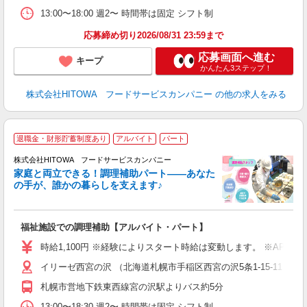
煙
13:00〜18:00 週2〜 時間帯は固定 シフト制
食
応募締め切り2026/08/31 23:59まで
応募画面へ進む
キープ
かんたん3ステップ！
株式会社HITOWA フードサービスカンパニー
の他の求人をみる
退職金・財形貯蓄制度あり
アルバイト
パート
調
株式会社HITOWA フードサービスカンパニー
家庭と両立できる！調理補助パート――あなた
の手が、誰かの暮らしを支えます♪
し
ン
福祉施設での調理補助【アルバイト・パート】
昼
W
時給1,100円 ※経験によりスタート時給は変動します。 ※AP
イリーゼ西宮の沢 （北海道札幌市手稲区西宮の沢5条1-15-11）
迎
ル
札幌市営地下鉄東西線宮の沢駅よりバス約5分
り
煙
13:00〜18:30 週2〜 時間帯は固定 シフト制