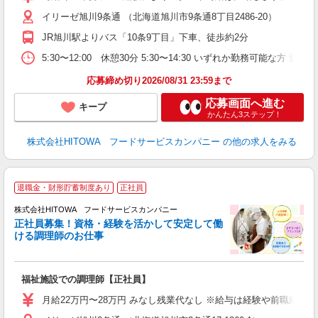
験
イリーゼ旭川9条通 （北海道旭川市9条通8丁目2486-20）
主
躍
JR旭川駅よりバス「10条9丁目」下車、徒歩約2分
由
5:30〜12:00 休憩30分 5:30〜14:30 いずれか勤務可
な
応募締め切り2026/08/31 23:59まで
応募画面へ進む
キープ
かんたん3ステップ！
株式会社HITOWA フードサービスカンパニー
の他の求人をみる
退職金・財形貯蓄制度あり
正社員
務
株式会社HITOWA フードサービスカンパニー
正社員募集！資格・経験を活かして安定して働
ける調理師のお仕事
食
の
福祉施設での調理師【正社員】
朝
e
月給22万円〜28万円 みなし残業代なし ※給与は経験や前職給与