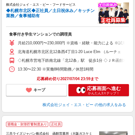
株式会社ジェイ・エス・ビー・フードサービス
◆札幌市北区◆正社員／土日祝休み／キッチン
業務／食事補助有
咲
入
食事付き学生マンションでの調理員
（
給
月給210,000円〜230,000円 ※資格・経験・能力による ※試用
業
北海道札幌市北区北12条西4丁目1-20 Luce Elm （ルーチェ 
貯
◇札幌市営地下鉄南北線「北12条」駅 徒歩1分 ◇ＪＲ函館本線「
13:30〜22:30 ※実働8時間勤務／休憩1時間
応募締め切り2027/07/04 23:59まで
応募画面へ進む
キープ
かんたん3ステップ！
株式会社ジェイ・エス・ビー
の他の求人をみる
退職金・財形貯蓄制度あり
正社員
次
三共ライズジャパン株式会社 函館営業所（大阪ガスケミ