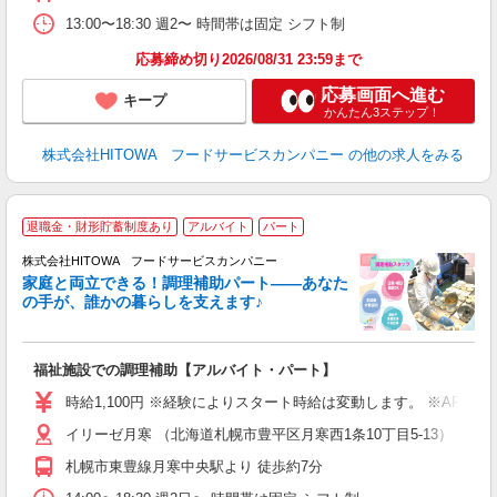
り
煙
13:00〜18:30 週2〜 時間帯は固定 シフト制
食
応募締め切り2026/08/31 23:59まで
応募画面へ進む
キープ
かんたん3ステップ！
株式会社HITOWA フードサービスカンパニー
の他の求人をみる
退職金・財形貯蓄制度あり
アルバイト
パート
調
株式会社HITOWA フードサービスカンパニー
家庭と両立できる！調理補助パート――あなた
の手が、誰かの暮らしを支えます♪
し
ン
福祉施設での調理補助【アルバイト・パート】
昼
W
時給1,100円 ※経験によりスタート時給は変動します。 ※AP
イリーゼ月寒 （北海道札幌市豊平区月寒西1条10丁目5-13）
迎
ル
札幌市東豊線月寒中央駅より 徒歩約7分
り
煙