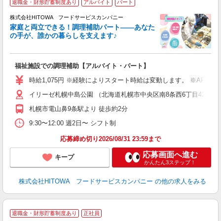
退職金・財形貯蓄制度あり
アルバイト
パート
調
株式会社HITOWA フードサービスカンパニー
家庭と両立できる！調理補助パート――あなた
の手が、誰かの暮らしを支えます♪
し
ン
福祉施設での調理補助【アルバイト・パート】
朝
面
時給1,075円 ※経験によりスタート時給は変動します。 ※AP
イリーゼ札幌中島公園 （北海道札幌市中央区南8条西6丁目420-15
フ
ダ
札幌市電山鼻9条駅より 徒歩約2分
分
9:30〜12:00 週2日〜 シフト制
補
応募締め切り2026/08/31 23:59まで
応募画面へ進む
キープ
かんたん3ステップ！
株式会社HITOWA フードサービスカンパニー
の他の求人をみる
退職金・財形貯蓄制度あり
正社員
を