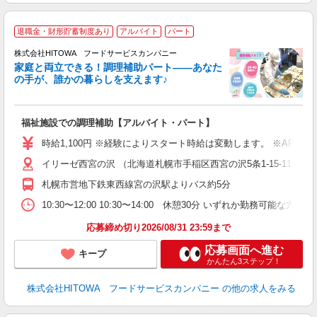
退職金・財形貯蓄制度あり
アルバイト
パート
調
株式会社HITOWA フードサービスカンパニー
家庭と両立できる！調理補助パート――あなた
の手が、誰かの暮らしを支えます♪
し
ン
福祉施設での調理補助【アルバイト・パート】
朝
面
時給1,100円 ※経験によりスタート時給は変動します。 ※AP
イリーゼ西宮の沢 （北海道札幌市手稲区西宮の沢5条1-15-11）
フ
ダ
札幌市営地下鉄東西線宮の沢駅よりバス約5分
分
10:30〜12:00 10:30〜14:00 休憩30分 いずれか勤務可能な方 
補
応募締め切り2026/08/31 23:59まで
応募画面へ進む
キープ
かんたん3ステップ！
株式会社HITOWA フードサービスカンパニー
の他の求人をみる