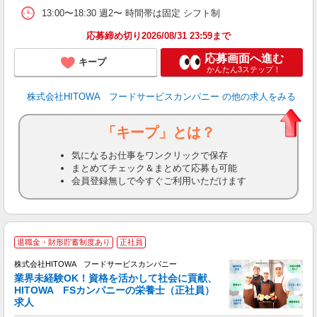
煙
13:00〜18:30 週2〜 時間帯は固定 シフト制
食
応募締め切り2026/08/31 23:59まで
応募画面へ進む
キープ
かんたん3ステップ！
株式会社HITOWA フードサービスカンパニー
の他の求人をみる
「キープ」とは？
気になるお仕事をワンクリックで保存
まとめてチェック＆まとめて応募も可能
会員登録無しで今すぐご利用いただけます
人
退職金・財形貯蓄制度あり
正社員
株式会社HITOWA フードサービスカンパニー
業界未経験OK！資格を活かして社会に貢献、
HITOWA FSカンパニーの栄養士（正社員）
服
求人
朝