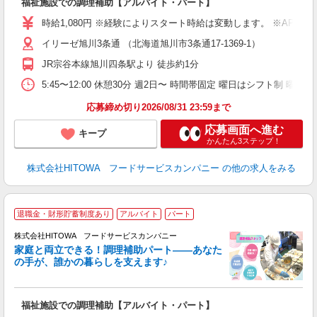
福祉施設での調理補助【アルバイト・パート】
朝
接
時給1,080円 ※経験によりスタート時給は変動します。 ※AP
者
イリーゼ旭川3条通 （北海道旭川市3条通17-1369-1）
リ
ー
JR宗谷本線旭川四条駅より 徒歩約1分
煙
5:45〜12:00 休憩30分 週2日〜 時間帯固定 曜日はシフト制 曜日
助
応募締め切り2026/08/31 23:59まで
応募画面へ進む
キープ
かんたん3ステップ！
株式会社HITOWA フードサービスカンパニー
の他の求人をみる
退職金・財形貯蓄制度あり
アルバイト
パート
調
株式会社HITOWA フードサービスカンパニー
家庭と両立できる！調理補助パート――あなた
の手が、誰かの暮らしを支えます♪
し
ン
福祉施設での調理補助【アルバイト・パート】
昼