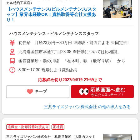
カル特約工事店）
【ハウスメンテナンス/ビルメンテナンス/スタ
ッフ】業界未経験OK！資格取得等会社支援あ
り！
界
サ
入
ハウスメンテナンス・ビルメンテナンススタッフ
賞
初任給 月給23万円〜30万円 ※経験・能力による ※固定残業代含
服
北海道函館市本通1丁目23-38 ※転勤については応相談。
函館営業所：湯の川線 「柏木町」駅 （最寄り駅） から 徒歩
8:30〜17:30 現場により変動あり
応募締め切り2027/04/19 23:59まで
応募画面へ進む
キープ
かんたん3ステップ！
三共ライズジャパン株式会社
の他の求人をみる
退職金・財形貯蓄制度あり
正社員
三共ライズジャパン株式会社 札幌営業所（大阪ガスケミ