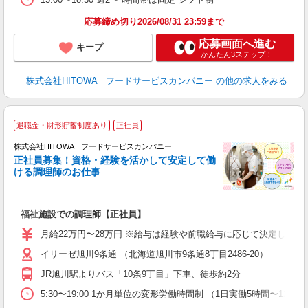
食
応募締め切り2026/08/31 23:59まで
応募画面へ進む
キープ
かんたん3ステップ！
株式会社HITOWA フードサービスカンパニー
の他の求人をみる
退職金・財形貯蓄制度あり
正社員
務
株式会社HITOWA フードサービスカンパニー
正社員募集！資格・経験を活かして安定して働
ける調理師のお仕事
食
の
福祉施設での調理師【正社員】
朝
e
月給22万円〜28万円 ※給与は経験や前職給与に応じて決定します。
イリーゼ旭川9条通 （北海道旭川市9条通8丁目2486-20）
迎
ル
JR旭川駅よりバス「10条9丁目」下車、徒歩約2分
り
煙
5:30〜19:00 1か月単位の変形労働時間制 （1日実働5時間〜12時間
食