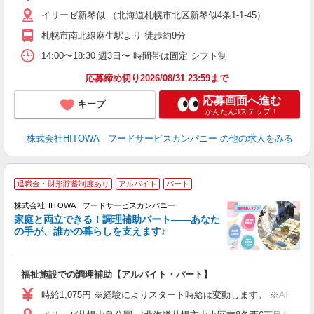
イリーゼ新琴似 （北海道札幌市北区新琴似4条1-1-45）
迎
ル
札幌市南北線麻生駅より 徒歩約9分
り
煙
14:00〜18:30 週3日〜 時間帯は固定 シフト制
食
応募締め切り2026/08/31 23:59まで
応募画面へ進む
キープ
かんたん3ステップ！
株式会社HITOWA フードサービスカンパニー
の他の求人をみる
退職金・財形貯蓄制度あり
アルバイト
パート
調
株式会社HITOWA フードサービスカンパニー
家庭と両立できる！調理補助パート――あなた
の手が、誰かの暮らしを支えます♪
し
ン
福祉施設での調理補助【アルバイト・パート】
朝
接
時給1,075円 ※経験によりスタート時給は変動します。 ※AP
者