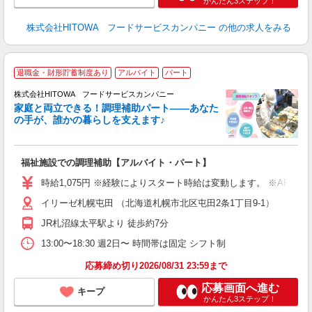
かんたん3ステップ！
株式会社HITOWA フードサービスカンパニー
の他の求人をみる
退職金・財形貯蓄制度あり
アルバイト
パート
調
株式会社HITOWA フードサービスカンパニー
家庭と両立できる！調理補助パート――あなた
の手が、誰かの暮らしを支えます♪
し
ン
福祉施設での調理補助【アルバイト・パート】
昼
W
時給1,075円 ※経験によりスタート時給は変動します。 ※AP
イリーゼ札幌屯田 （北海道札幌市北区屯田2条1丁目9-1）
迎
ル
JR札沼線太平駅より 徒歩約7分
り
煙
13:00〜18:30 週2日〜 時間帯は固定 シフト制
食
応募締め切り2026/08/31 23:59まで
応募画面へ進む
キープ
かんたん3ステップ！