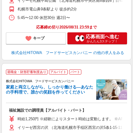
イリーゼ札幌中島公園 （北海道札幌市中央区南8条西6丁目420-15
リ
ー
札幌市電山鼻9条駅より 徒歩約2分
煙
5:45〜12:00 休憩30分 週2日〜
助
応募締め切り2026/08/31 23:59まで
応募画面へ進む
キープ
かんたん3ステップ！
株式会社HITOWA フードサービスカンパニー
の他の求人をみる
退職金・財形貯蓄制度あり
アルバイト
パート
ー
株式会社HITOWA フードサービスカンパニー
家庭と両立しながら、しっかり働ける―あなた
の手料理で、誰かの笑顔を作ってください
て
福祉施設での調理員【アルバイト・パート】
朝
相
時給1,250円 ※経験によりスタート時給は変動します。 ※AP
験
イリーゼ西宮の沢 （北海道札幌市手稲区西宮の沢5条1-15-11）
主