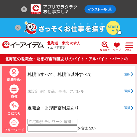
北海道・東北
の求人
▼エリア変更
北海道の退職金・財形貯蓄制度ありのバイト・アルバイト・パートの
求人情報一覧
札幌市すべて、札幌市以外すべて
選択
勤務地/駅
未設定
例）食品、事務、アパレル
選択
職種
退職金・財形貯蓄制度あり
選択
こだわり
を含まない
フリーワード