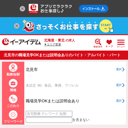
北海道・東北
の求人
▼エリア変更
北見市の職場見学OKまたは説明会ありのバイト・アルバイト・パート
の求人情報一覧
北見市
選択
勤務地/駅
未設定
例）食品、事務、アパレル
選択
職種
職場見学OKまたは説明会あり
選択
こだわり
を含まない
フリーワード