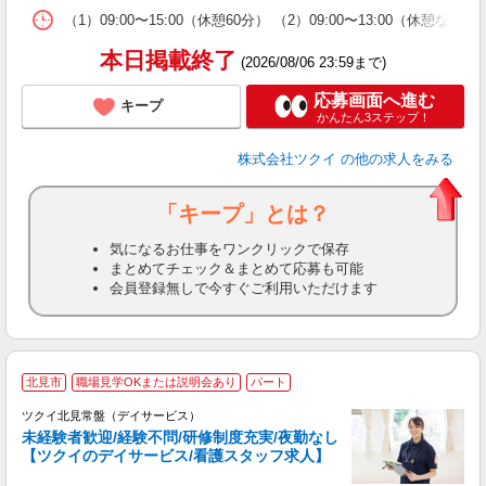
な
（1）09:00〜15:00（休憩60分） （2）09:00〜13:00（
髪
本日掲載終了
(2026/08/06 23:59まで)
応募画面へ進む
キープ
かんたん3ステップ！
株式会社ツクイ
の他の求人をみる
「キープ」とは？
気になるお仕事をワンクリックで保存
まとめてチェック＆まとめて応募も可能
会員登録無しで今すぐご利用いただけます
北見市
職場見学OKまたは説明会あり
パート
ツクイ北見常盤（デイサービス）
未経験者歓迎/経験不問/研修制度充実/夜勤なし
【ツクイのデイサービス/看護スタッフ求人】