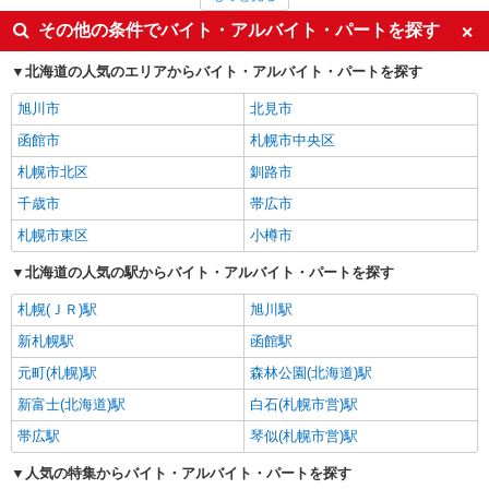
作業療法士・理学療法士・言語聴覚士・視能訓練士
1,267円
フロント・受付・フロア案内
1,260円
その他の条件でバイト・アルバイト・パートを探す
ファストフード・デリ
1,245円
アパレル販売
1,213円
北海道の人気のエリアからバイト・アルバイト・パートを探す
北見市の他の職種の平均時給を見る
旭川市
北見市
函館市
札幌市中央区
札幌市北区
釧路市
千歳市
帯広市
札幌市東区
小樽市
北海道の人気の駅からバイト・アルバイト・パートを探す
札幌(ＪＲ)駅
旭川駅
新札幌駅
函館駅
元町(札幌)駅
森林公園(北海道)駅
新富士(北海道)駅
白石(札幌市営)駅
帯広駅
琴似(札幌市営)駅
人気の特集からバイト・アルバイト・パートを探す