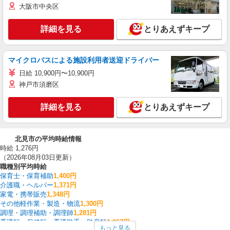
大阪市中央区
詳細を見る
とりあえずキープ
マイクロバスによる施設利用者送迎ドライバー
日給 10,900円〜10,900円
神戸市須磨区
詳細を見る
とりあえずキープ
北見市の平均時給情報
時給 1,276円
（2026年08月03日更新）
職種別平均時給
保育士・保育補助
1,400円
介護職・ヘルパー
1,371円
家電・携帯販売
1,348円
その他軽作業・製造・物流
1,300円
調理・調理補助・調理師
1,281円
看護師・保健師・看護助手・助産師
1,267円
もっと見る