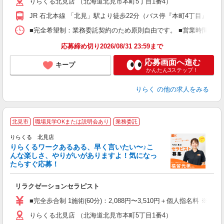
りらくる北見店 （北海道北見市本町5丁目1番4）
躍
額
JR 石北本線 「北見」駅より徒歩22分（バス停『本町4丁目』より
間
ス
■完全希望制：業務委託契約のため原則自由です。 ■営業時間帯（9
K.
応募締め切り2026/08/31 23:59まで
応募画面へ進む
キープ
かんたん3ステップ！
りらく
の他の求人をみる
北見市
職場見学OKまたは説明会あり
業務委託
り
りらくる 北見店
た
りらくるワークあるある、早く言いたい〜♪こ
んな楽しさ、やりがいがありますよ！気になっ
ー
たらすぐ応募！
る
リラクゼーションセラピスト
入
た
■完全歩合制 1施術(60分)：2,088円〜3,510円＋個人指名料 ※
主
りらくる北見店 （北海道北見市本町5丁目1番4）
躍