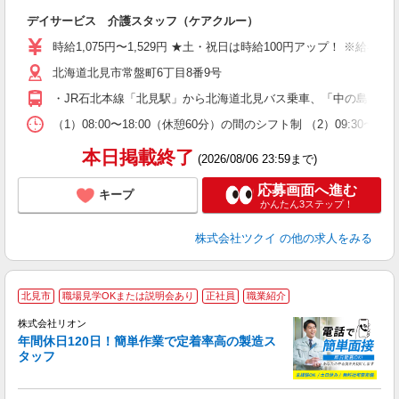
各
デイサービス 介護スタッフ（ケアクルー）
入
り
時給1,075円〜1,529円 ★土・祝日は時給100円アップ！ ※給
リ
北海道北見市常盤町6丁目8番9号
ー
O
・JR石北本線「北見駅」から北海道北見バス乗車、「中の島公園入
な
（1）08:00〜18:00（休憩60分）の間のシフト制 （2）09:30
髪
本日掲載終了
(2026/08/06 23:59まで)
応募画面へ進む
キープ
かんたん3ステップ！
株式会社ツクイ
の他の求人をみる
北見市
職場見学OKまたは説明会あり
正社員
職業紹介
株式会社リオン
年間休日120日！簡単作業で定着率高の製造ス
タッフ
家