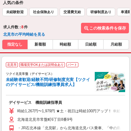
人気の条件
未経験歓迎
社会保険あり
交通費支給
研修制度あり
車通勤
求人件数 :
8
件
この検索条件を保存
北見市の平均時給を見る
指定なし
新着順
時給順
日給順
月給順
北見市
職場見学OKまたは説明会あり
パート
ツクイ北見常盤（デイサービス）
未経験者歓迎/経験不問/研修制度充実【ツクイ
のデイサービス/機能訓練指導員求人】
各
デイサービス 機能訓練指導員
入
り
時給1,267円〜1,979円 ★土・祝日は時給100円アップ！ ※給
リ
北海道北見市常盤町6丁目8番9号
ー
O
・JR石北本線「北見駅」から北海道北見バス乗車、「中の島公園入