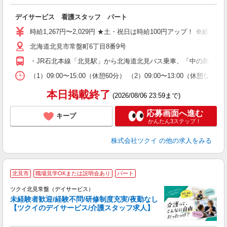
各
デイサービス 看護スタッフ パート
入
り
時給1,267円〜2,029円 ★土・祝日は時給100円アップ！ ※給
リ
北海道北見市常盤町6丁目8番9号
ー
O
・JR石北本線「北見駅」から北海道北見バス乗車、「中の島公園入
な
（1）09:00〜15:00（休憩60分） （2）09:00〜13:00（
髪
本日掲載終了
(2026/08/06 23:59まで)
応募画面へ進む
キープ
かんたん3ステップ！
株式会社ツクイ
の他の求人をみる
北見市
職場見学OKまたは説明会あり
パート
ツクイ北見常盤（デイサービス）
未経験者歓迎/経験不問/研修制度充実/夜勤なし
【ツクイのデイサービス/介護スタッフ求人】