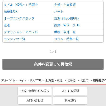
ミドル（40代～）活躍中
主婦・主夫歓迎
高校生OK
パート
オープニングスタッフ
短期（3ヶ月以内）
派遣
副業・WワークOK
ファッション・アパレル
職種・条件一覧
コンテンツ一覧
コラム・特集一覧
1／1
条件を変更して再検索
アルバイト・バイト・求人TOP
北海道・東北
北海道
北見市
職場見学
掲載ご希望のお客様へ
よくある質問
お問い合わせ
利用規約