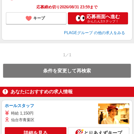
あ
応募締め切り2026/08/31 23:59まで
支
応募画面へ進む
キープ
かんたん3ステップ！
PLAGEグループ
の他の求人をみる
1／1
条件を変更して再検索
あなたにおすすめの求人情報
ホールスタッフ
時給 1,150円
仙台市青葉区
詳細を見る
とりあえずキープ