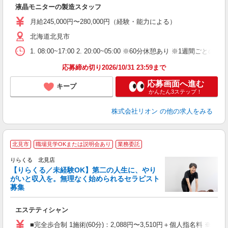
社
液晶モニターの製造スタッフ
入
場
月給245,000円〜280,000円（経験・能力による）
タ
北海道北見市
額
業
1. 08:00~17:00 2. 20:00~05:00 ※60分休憩あり ※1週間ごとの2
あ
応募締め切り2026/10/31 23:59まで
応募画面へ進む
キープ
かんたん3ステップ！
株式会社リオン
の他の求人をみる
北見市
職場見学OKまたは説明会あり
業務委託
りらくる 北見店
【りらくる／未経験OK】第二の人生に、やり
がいと収入を。無理なく始められるセラピスト
募集
つ
エステティシャン
入
た
■完全歩合制 1施術(60分)：2,088円〜3,510円＋個人指名料 ※