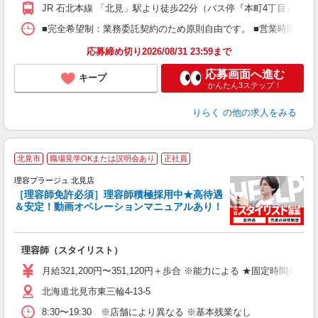
額
JR 石北本線 「北見」駅より徒歩22分（バス停『本町4丁目』より
間
ス
■完全希望制：業務委託契約のため原則自由です。 ■営業時間帯（9
K.
応募締め切り2026/08/31 23:59まで
応募画面へ進む
キープ
かんたん3ステップ！
りらく
の他の求人をみる
北見市
職場見学OKまたは説明会あり
正社員
理容プラージュ 北見店
［理容師免許必須］理容師積極採用中★高待遇
＆安定！動画オペレーションマニュアルあり！
募
給
歩
理容師（スタイリスト）
入
資
月給321,200円〜351,120円＋歩合 ※能力による ★固定時間外
ブ
北海道北見市東三輪4-13-5
自
ク
8:30〜19:30 ※店舗により異なる ※基本残業なし