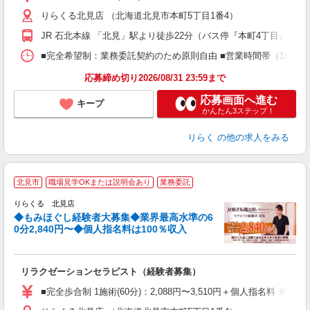
主
りらくる北見店 （北海道北見市本町5丁目1番4）
躍
額
JR 石北本線 「北見」駅より徒歩22分（バス停『本町4丁目』より
間
ス
■完全希望制：業務委託契約のため原則自由 ■営業時間帯（10:00
K.
応募締め切り2026/08/31 23:59まで
応募画面へ進む
キープ
かんたん3ステップ！
りらく
の他の求人をみる
◆
北見市
職場見学OKまたは説明会あり
業務委託
円
りらくる 北見店
◆もみほぐし経験者大募集◆業界最高水準の6
0分2,840円〜◆個人指名料は100％収入
に
間
リラクゼーションセラピスト（経験者募集）
入
た
■完全歩合制 1施術(60分)：2,088円〜3,510円＋個人指名料 
主